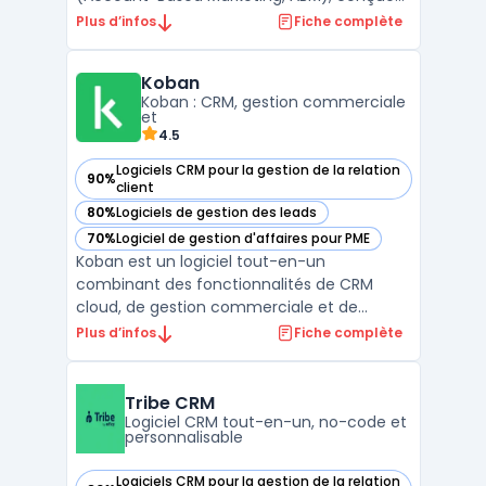
pour aider les entreprises B2B à optimiser
Plus d’infos
Fiche complète
leurs stratégies marketing et
commerciales. Grâce à l'utilisation de
Koban
données d'intention, Demandbase permet
Koban : CRM, gestion commerciale
de cibler les comptes les plus promet ...
et
4.5
Logiciels CRM pour la gestion de la relation
90%
— voir Koban dans cette catégorie
client
80%
Logiciels de gestion des leads
— voir Koban dans cette catégorie
70%
Logiciel de gestion d'affaires pour PME
— voir Koban dans cette catégorie
Koban est un logiciel tout-en-un
combinant des fonctionnalités de CRM
cloud, de gestion commerciale et de
marketing automation. Destiné aux PME, il
Plus d’infos
Fiche complète
offre une solution centralisée pour gérer
efficacement les processus liés aux ventes,
au marketing et à la relation client. Grâce à
Tribe CRM
son interface intuit ...
Logiciel CRM tout-en-un, no-code et
personnalisable
Logiciels CRM pour la gestion de la relation