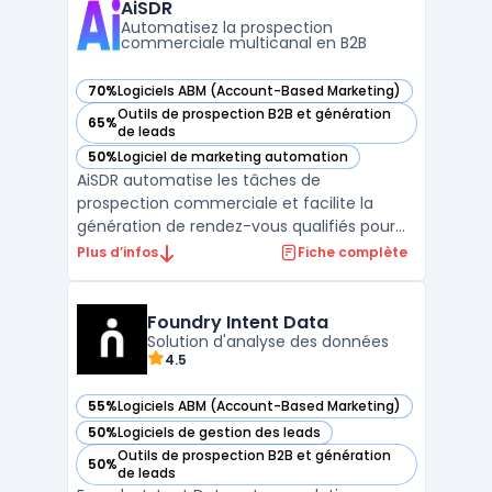
qualification des prospects tout en
AiSDR
connectant campagnes ...
Automatisez la prospection
commerciale multicanal en B2B
70%
Logiciels ABM (Account-Based Marketing)
— voir AiSDR dans cette catégorie
Outils de prospection B2B et génération
65%
— voir AiSDR dans cette catégorie
de leads
50%
Logiciel de marketing automation
— voir AiSDR dans cette catégorie
AiSDR automatise les tâches de
prospection commerciale et facilite la
génération de rendez-vous qualifiés pour
les équipes orientées pipeline. Le produit
Plus d’infos
Fiche complète
cible les directions commerciales, les
équipes revenues et les sales leaders
impliqués dans la gestion de processus de
Foundry Intent Data
prospection. En centralisan ...
Solution d'analyse des données
4.5
55%
Logiciels ABM (Account-Based Marketing)
— voir Foundry Intent Data dans cette catégorie
50%
Logiciels de gestion des leads
— voir Foundry Intent Data dans cette catégorie
Outils de prospection B2B et génération
50%
— voir Foundry Intent Data dans cette catégorie
de leads