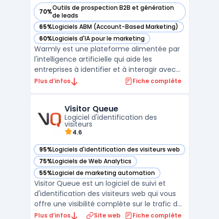
Outils de prospection B2B et génération
70%
— voir Warmly dans cette catégorie
de leads
65%
Logiciels ABM (Account-Based Marketing)
— voir Warmly dans cette catégorie
60%
Logiciels d'IA pour le marketing
— voir Warmly dans cette catégorie
Warmly est une plateforme alimentée par
l'intelligence artificielle qui aide les
entreprises à identifier et à interagir avec
des visiteurs à fort potentiel sur leur site
Plus d’infos
Fiche complète
web, en se basant sur des signaux
d'intention. Elle permet aux équipes
Visitor Queue
commerciales et marketing de repérer les
Logiciel d'identification des
visiteurs anonyme ...
visiteurs
4.6
95%
Logiciels d'identification des visiteurs web
— voir Visitor Queue dans cette catégorie
75%
Logiciels de Web Analytics
— voir Visitor Queue dans cette catégorie
55%
Logiciel de marketing automation
— voir Visitor Queue dans cette catégorie
Visitor Queue est un logiciel de suivi et
d'identification des visiteurs web qui vous
offre une visibilité complète sur le trafic de
votre site internet. Grâce à des
Plus d’infos
Site web
Fiche complète