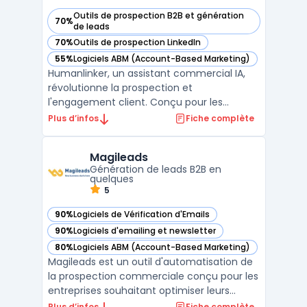
Outils de prospection B2B et génération
70%
— voir Humanlinker dans cette catégorie
de leads
70%
Outils de prospection LinkedIn
— voir Humanlinker dans cette catégorie
55%
Logiciels ABM (Account-Based Marketing)
— voir Humanlinker dans cette catégorie
Humanlinker, un assistant commercial IA,
révolutionne la prospection et
l'engagement client. Conçu pour les
équipes de vente, ce logiciel utilise
Plus d’infos
Fiche complète
l'intelligence artificielle pour offrir une
hyper-personnalisation des ventes. Avec
Magileads
Humanlinker, les utilisateurs peuvent créer
Génération de leads B2B en
des messages de vente pers ...
quelques
5
90%
Logiciels de Vérification d'Emails
— voir Magileads dans cette catégorie
90%
Logiciels d'emailing et newsletter
— voir Magileads dans cette catégorie
80%
Logiciels ABM (Account-Based Marketing)
— voir Magileads dans cette catégorie
Magileads est un outil d'automatisation de
la prospection commerciale conçu pour les
entreprises souhaitant optimiser leurs
campagnes de génération de leads B2B. Ce
Plus d’infos
Fiche complète