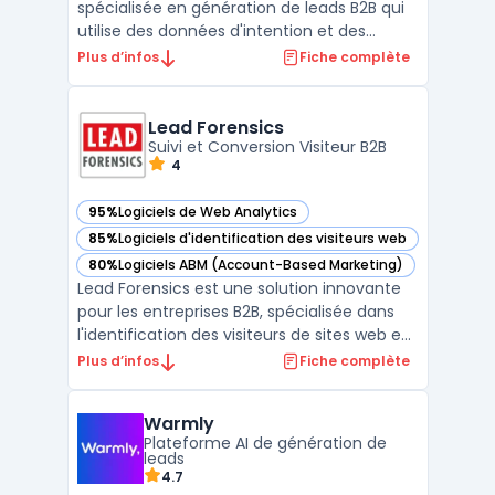
spécialisée en génération de leads B2B qui
utilise des données d'intention et des
technologies avancées pour identifier et
Plus d’infos
Fiche complète
cibler les prospects en phase d'achat.
Fondée en 2012, l'entreprise propose des
services de syndication de contenu, de
Lead Forensics
marketing basé sur les comp ...
Suivi et Conversion Visiteur B2B
4
95%
Logiciels de Web Analytics
— voir Lead Forensics dans cette catégorie
85%
Logiciels d'identification des visiteurs web
— voir Lead Forensics dans cette catégorie
80%
Logiciels ABM (Account-Based Marketing)
— voir Lead Forensics dans cette catégorie
Lead Forensics est une solution innovante
pour les entreprises B2B, spécialisée dans
l'identification des visiteurs de sites web en
temps réel. Ce logiciel offre une vue
Plus d’infos
Fiche complète
détaillée sur les visiteurs anonymes,
transformant les interactions en ligne en
Warmly
opportunités commerciales concrètes.
Plateforme AI de génération de
Avec une inté ...
leads
4.7