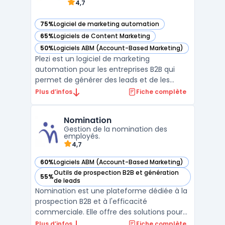
4,7
75%
Logiciel de marketing automation
— voir Plezi dans cette catégorie
65%
Logiciels de Content Marketing
— voir Plezi dans cette catégorie
50%
Logiciels ABM (Account-Based Marketing)
— voir Plezi dans cette catégorie
Plezi est un logiciel de marketing
automation pour les entreprises B2B qui
permet de générer des leads et de les
suivre tout au long du cycle de vie du client.
Plus d’infos
Fiche complète
Avec sa fonctionnalité de scoring de leads,
Plezi identifie automatiquement les leads
Nomination
les plus engagés et les mieux qualifiés,
Gestion de la nomination des
permettant ai ...
employés.
4,7
60%
Logiciels ABM (Account-Based Marketing)
— voir Nomination dans cette catégorie
Outils de prospection B2B et génération
55%
— voir Nomination dans cette catégorie
de leads
Nomination est une plateforme dédiée à la
prospection B2B et à l'efficacité
commerciale. Elle offre des solutions pour
améliorer la prospection et la performance
Plus d’infos
Fiche complète