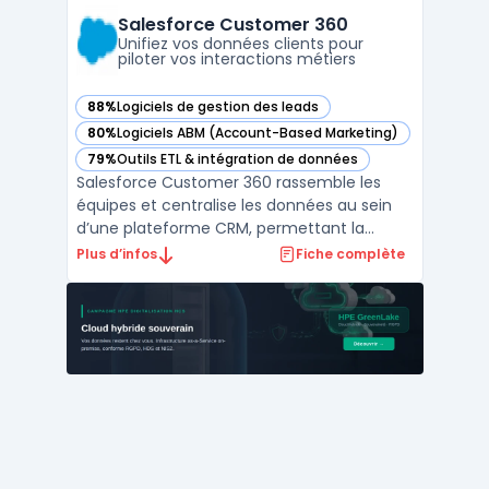
opérant sur plusieurs canaux, ce logiciel
Salesforce Customer 360
traite en temps rée ...
Unifiez vos données clients pour
piloter vos interactions métiers
88%
Logiciels de gestion des leads
— voir Salesforce Customer 360 dans cette catégorie
80%
Logiciels ABM (Account-Based Marketing)
— voir Salesforce Customer 360 dans cette catégorie
79%
Outils ETL & intégration de données
— voir Salesforce Customer 360 dans cette catégorie
Salesforce Customer 360 rassemble les
équipes et centralise les données au sein
d’une plateforme CRM, permettant la
gestion coordonnée de l’information client
Plus d’infos
Fiche complète
à travers tous les points de contact. Les
entreprises possédant plusieurs
départements rencontrent souvent des
problèmes d’efficacité et de d ...