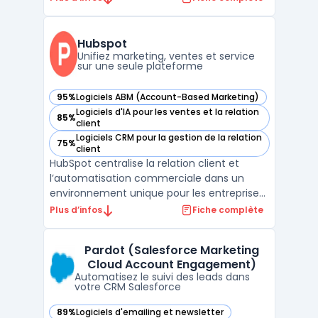
principalement les commerciaux, SDR,
startups, PME et équipes de vente en
croissance, confrontés à la difficulté de
Hubspot
trouver des prospects f ...
Unifiez marketing, ventes et service
sur une seule plateforme
95%
Logiciels ABM (Account-Based Marketing)
— voir Hubspot dans cette catégorie
Logiciels d'IA pour les ventes et la relation
85%
— voir Hubspot dans cette catégorie
client
Logiciels CRM pour la gestion de la relation
75%
— voir Hubspot dans cette catégorie
client
HubSpot centralise la relation client et
l’automatisation commerciale dans un
environnement unique pour les entreprises
de toute taille. La plateforme cible les
Plus d’infos
Fiche complète
équipes marketing, commerciales, service
client et opérations qui souhaitent unifier
Pardot (Salesforce Marketing
leur gestion client, leurs campagnes et leur
Cloud Account Engagement)
support, ...
Automatisez le suivi des leads dans
votre CRM Salesforce
89%
Logiciels d'emailing et newsletter
— voir Pardot (Salesforce Marketing Cloud Account Engage