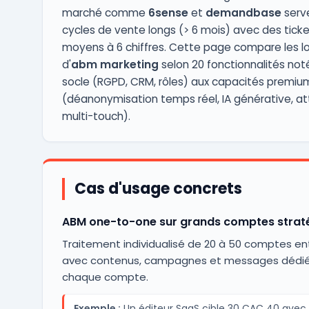
marché comme
6sense
et
demandbase
serv
cycles de vente longs (> 6 mois) avec des tick
moyens à 6 chiffres. Cette page compare les lo
d'
abm marketing
selon 20 fonctionnalités not
socle (RGPD, CRM, rôles) aux capacités premiu
(déanonymisation temps réel, IA générative, att
multi-touch).
Cas d'usage concrets
ABM one-to-one sur grands comptes strat
Traitement individualisé de 20 à 50 comptes en
avec contenus, campagnes et messages dédié
chaque compte.
Exemple :
Un éditeur SaaS cible 30 CAC 40 avec