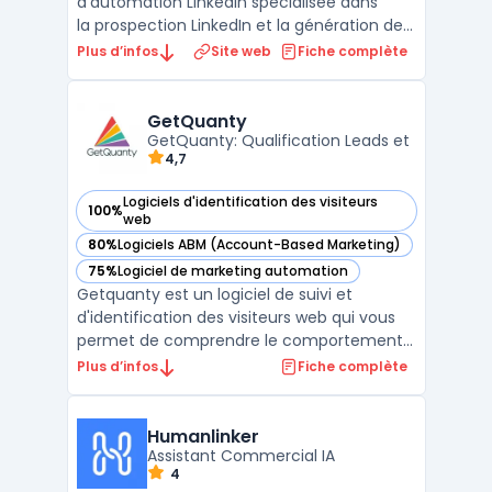
d'automation LinkedIn spécialisée dans
la prospection LinkedIn et la génération de
leads B2B. Elle centralise l'automatisation
Plus d’infos
Site web
Fiche complète
des invitations, des messages directs et des
visites de profils LinkedIn dans une
extension Chrome intégrée. La solu ...
GetQuanty
GetQuanty: Qualification Leads et
4,7
Logiciels d'identification des visiteurs
100%
— voir GetQuanty dans cette catégorie
web
80%
Logiciels ABM (Account-Based Marketing)
— voir GetQuanty dans cette catégorie
75%
Logiciel de marketing automation
— voir GetQuanty dans cette catégorie
Getquanty est un logiciel de suivi et
d'identification des visiteurs web qui vous
permet de comprendre le comportement
de vos visiteurs et d'identifier les entreprises
Plus d’infos
Fiche complète
qui consultent votre site. Grâce à des
fonctionnalités avancées d'analyse de
trafic, vous pouvez suivre en temps réel les
Humanlinker
pages visi ...
Assistant Commercial IA
4