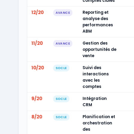
comptes cibles
12/20
Reporting et
AVANCE
analyse des
performances
ABM
11/20
Gestion des
AVANCE
opportunités de
vente
10/20
Suivi des
SOCLE
interactions
avec les
comptes
9/20
Intégration
SOCLE
CRM
8/20
Planification et
SOCLE
orchestration
des