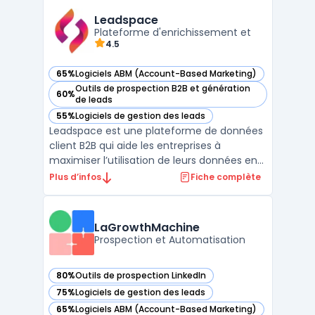
et des outils d’automatisation avancés,
Oracle Marketing permet d’améliorer
Leadspace
l'efficacité des équi ...
Plateforme d'enrichissement et
4.5
65%
Logiciels ABM (Account-Based Marketing)
— voir Leadspace dans cette catégorie
Outils de prospection B2B et génération
60%
— voir Leadspace dans cette catégorie
de leads
55%
Logiciels de gestion des leads
— voir Leadspace dans cette catégorie
Leadspace est une plateforme de données
client B2B qui aide les entreprises à
maximiser l’utilisation de leurs données en
améliorant la segmentation,
Plus d’infos
Fiche complète
l'enrichissement et l'activation des leads.
Grâce à son approche basée sur
l'intelligence artificielle, Leadspace permet
LaGrowthMachine
d’enrichir les données client ...
Prospection et Automatisation
80%
Outils de prospection LinkedIn
— voir LaGrowthMachine dans cette catégorie
75%
Logiciels de gestion des leads
— voir LaGrowthMachine dans cette catégorie
65%
Logiciels ABM (Account-Based Marketing)
— voir LaGrowthMachine dans cette catégorie