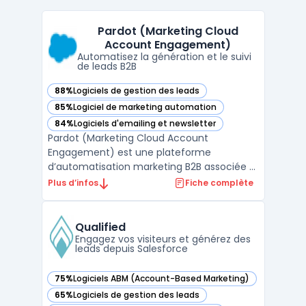
Pardot (Marketing Cloud
Account Engagement)
Automatisez la génération et le suivi
de leads B2B
88%
Logiciels de gestion des leads
— voir Pardot (Marketing Cloud Account Engagement) dans
85%
Logiciel de marketing automation
— voir Pardot (Marketing Cloud Account Engagement) dans
84%
Logiciels d'emailing et newsletter
— voir Pardot (Marketing Cloud Account Engagement) dans
Pardot (Marketing Cloud Account
Engagement) est une plateforme
d’automatisation marketing B2B associée à
Salesforce CRM, destinée à la gestion de la
Plus d’infos
Fiche complète
génération et du suivi des leads dans des
organisations où la coordination entre
marketing et ventes repose sur une
Qualified
intégration complète avec le CRM. L ...
Engagez vos visiteurs et générez des
leads depuis Salesforce
75%
Logiciels ABM (Account-Based Marketing)
— voir Qualified dans cette catégorie
65%
Logiciels de gestion des leads
— voir Qualified dans cette catégorie