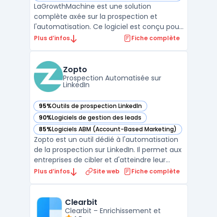
LaGrowthMachine est une solution
complète axée sur la prospection et
l'automatisation. Ce logiciel est conçu pour
aider les entreprises à engager leurs
Plus d’infos
Fiche complète
prospects à travers divers canaux tout en
automatisant de nombreux processus.Il se
distingue par sa capacité à intégrer
Zopto
plusieurs outils, permettant ...
Prospection Automatisée sur
LinkedIn
95%
Outils de prospection LinkedIn
— voir Zopto dans cette catégorie
90%
Logiciels de gestion des leads
— voir Zopto dans cette catégorie
85%
Logiciels ABM (Account-Based Marketing)
— voir Zopto dans cette catégorie
Zopto est un outil dédié à l'automatisation
de la prospection sur LinkedIn. Il permet aux
entreprises de cibler et d'atteindre leur
audience idéale de manière
Plus d’infos
Site web
Fiche complète
automatisée.La plateforme offre des
fonctionnalités variées telles que la
programmation de messages, le suivi des
Clearbit
performances et l'intégrati ...
Clearbit – Enrichissement et