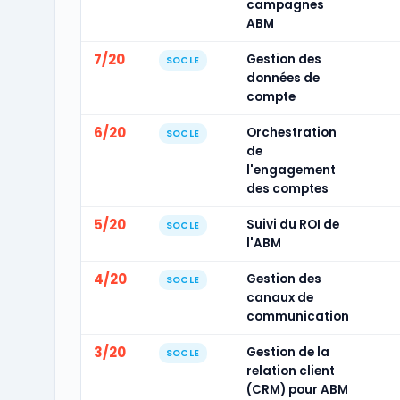
campagnes
ABM
7/20
Gestion des
SOCLE
données de
compte
6/20
Orchestration
SOCLE
de
l'engagement
des comptes
5/20
Suivi du ROI de
SOCLE
l'ABM
4/20
Gestion des
SOCLE
canaux de
communication
3/20
Gestion de la
SOCLE
relation client
(CRM) pour ABM