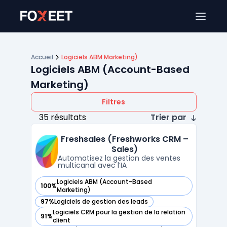
Ouver
Accueil
Logiciels ABM Marketing)
Logiciels ABM (Account-Based
Marketing)
Filtres
35 résultats
Trier par
Freshsales (Freshworks CRM –
Sales)
Automatisez la gestion des ventes
multicanal avec l’IA
Logiciels ABM (Account-Based
100%
— voir Freshsales (Freshworks CRM – Sales) dans cette caté
Marketing)
97%
Logiciels de gestion des leads
— voir Freshsales (Freshworks CRM – Sales) dans cette caté
Logiciels CRM pour la gestion de la relation
91%
— voir Freshsales (Freshworks CRM – Sales) dans cette caté
client