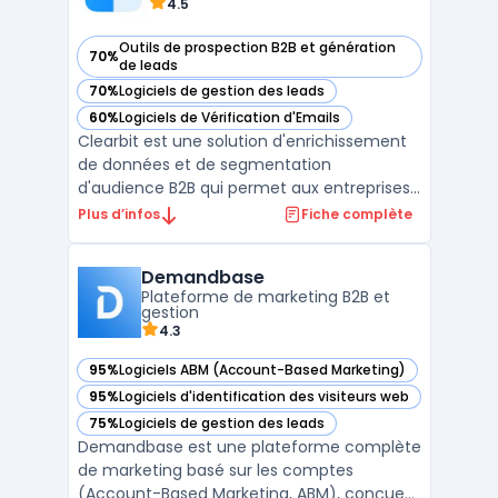
4.5
Outils de prospection B2B et génération
70%
— voir Clearbit dans cette catégorie
de leads
70%
Logiciels de gestion des leads
— voir Clearbit dans cette catégorie
60%
Logiciels de Vérification d'Emails
— voir Clearbit dans cette catégorie
Clearbit est une solution d'enrichissement
de données et de segmentation
d'audience B2B qui permet aux entreprises
d'améliorer leurs stratégies marketing et
Plus d’infos
Fiche complète
commerciales grâce à l'automatisation des
processus de collecte et d'intégration de
Demandbase
données. Grâce à son API d'enrichissement
Plateforme de marketing B2B et
de données, Clear ...
gestion
4.3
95%
Logiciels ABM (Account-Based Marketing)
— voir Demandbase dans cette catégorie
95%
Logiciels d'identification des visiteurs web
— voir Demandbase dans cette catégorie
75%
Logiciels de gestion des leads
— voir Demandbase dans cette catégorie
Demandbase est une plateforme complète
de marketing basé sur les comptes
(Account-Based Marketing, ABM), conçue