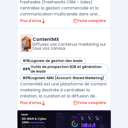
Freshsales (Freshworks CRM – Sales)
centralise la gestion commerciale et la
communication multicanale dans une
interface organisée pour les équipes de
Plus d’infos
Fiche complète
vente. La capacité à piloter le cycle de
vente complet, depuis la génération du
pipeline commercial jusqu’au suivi avancé
ContentMX
des remontées clients, s’ad ...
Diffusez vos contenus marketing sur
tous vos canaux
91%
Logiciels de gestion des leads
— voir ContentMX dans cette catégorie
Outils de prospection B2B et génération
89%
— voir ContentMX dans cette catégorie
de leads
80%
Logiciels ABM (Account-Based Marketing)
— voir ContentMX dans cette catégorie
ContentMX est une plateforme de content
marketing destinée à centraliser la
création, la curation et la diffusion de
contenus dans un contexte de réseaux de
Plus d’infos
Fiche complète
partenaires commerciaux. Les entreprises
disposant de distributeurs ou de
consultants rencontrent la question de
maintenir une communication ré ...