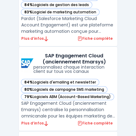
84%
Logiciels de gestion des leads
— voir Pardot (Salesforce Marketing Cloud Account Engage
83%
Logiciel de marketing automation
— voir Pardot (Salesforce Marketing Cloud Account Engage
Pardot (Salesforce Marketing Cloud
Account Engagement) est une plateforme
marketing automation conçue pour
synchroniser les activités marketing et
Plus d’infos
Fiche complète
commerciales dans un environnement B2B.
Ce logiciel vise les organisations ayant des
SAP Engagement Cloud
cycles de vente longs ou des besoins de
(anciennement Emarsys)
qualification, de nurturing ...
personnalisez chaque interaction
client sur tous vos canaux
84%
Logiciels d'emailing et newsletter
— voir SAP Engagement Cloud (anciennement Emarsys) dan
80%
Logiciels de campagne SMS marketing
— voir SAP Engagement Cloud (anciennement Emarsys) dan
79%
Logiciels ABM (Account-Based Marketing)
— voir SAP Engagement Cloud (anciennement Emarsys) dan
SAP Engagement Cloud (anciennement
Emarsys) centralise la personnalisation
omnicanale pour les équipes marketing des
grandes marques, en unifiant les données
Plus d’infos
Fiche complète
clients CRM issues de multiples points de
contact. Pour les directions marketing