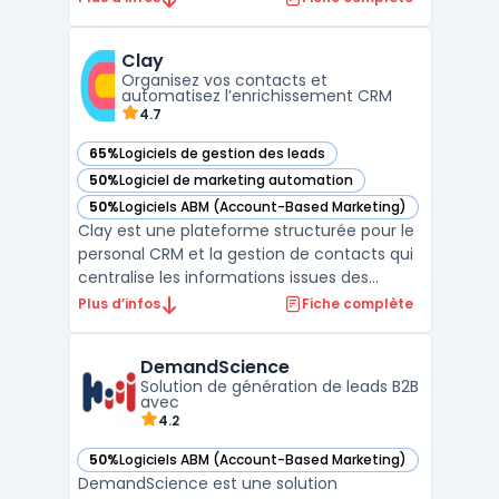
de la relation clients. La plateforme fournit
des données de qualité pour identifier de
Clay
nouvelles opportunités business, effectuer
Organisez vos contacts et
des cib ...
automatisez l’enrichissement CRM
4.7
65%
Logiciels de gestion des leads
— voir Clay dans cette catégorie
50%
Logiciel de marketing automation
— voir Clay dans cette catégorie
50%
Logiciels ABM (Account-Based Marketing)
— voir Clay dans cette catégorie
Clay est une plateforme structurée pour le
personal CRM et la gestion de contacts qui
centralise les informations issues des
emails, réseaux sociaux et agendas afin
Plus d’infos
Fiche complète
que professionnels et équipes disposent
d’un suivi organisé de leurs interactions.
DemandScience
L’outil couvre deux usages distincts :
Solution de génération de leads B2B
l’organisatio ...
avec
4.2
50%
Logiciels ABM (Account-Based Marketing)
— voir DemandScience dans cette catégorie
DemandScience est une solution