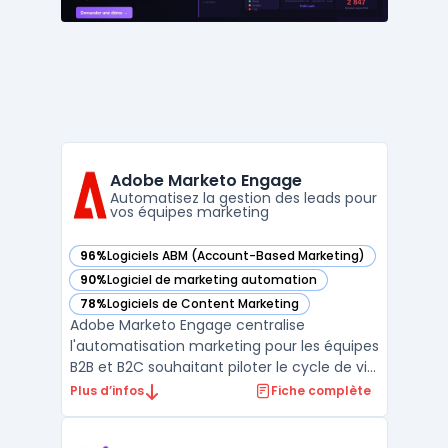
Adobe Marketo Engage
Automatisez la gestion des leads pour
vos équipes marketing
96%
Logiciels ABM (Account-Based Marketing)
— voir Adobe Marketo Engage dans cette catégorie
90%
Logiciel de marketing automation
— voir Adobe Marketo Engage dans cette catégorie
78%
Logiciels de Content Marketing
— voir Adobe Marketo Engage dans cette catégorie
Adobe Marketo Engage centralise
l'automatisation marketing pour les équipes
B2B et B2C souhaitant piloter le cycle de vie
des clients depuis une même plateforme.
Plus d’infos
Fiche complète
Les directions marketing l’utilisent pour
organiser la génération, le suivi et la