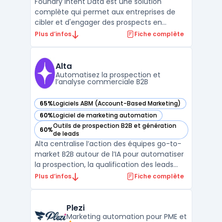
Foundry Intent Data est une solution
complète qui permet aux entreprises de
cibler et d'engager des prospects en
analysant leurs comportements d'achat
Plus d’infos
Fiche complète
grâce à des données d'intention. Cette
technologie recueille des signaux à partir de
multiples sources, telles que le web public,
Alta
les médias sociaux, ...
Automatisez la prospection et
l’analyse commerciale B2B
65%
Logiciels ABM (Account-Based Marketing)
— voir Alta dans cette catégorie
60%
Logiciel de marketing automation
— voir Alta dans cette catégorie
Outils de prospection B2B et génération
60%
— voir Alta dans cette catégorie
de leads
Alta centralise l’action des équipes go-to-
market B2B autour de l’IA pour automatiser
la prospection, la qualification des leads
entrants et l’analyse des revenus dans un
Plus d’infos
Fiche complète
même espace sécurisé. Le produit cible
directement les équipes sales development
et les directions RevOps confrontées à
Plezi
l’éparpil ...
Marketing automation pour PME et