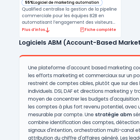
55%
Logiciel de marketing automation
— voir Qualified dans cette catégorie
Qualified centralise la gestion de la pipeline
commerciale pour les équipes B2B en
automatisant l’engagement des visiteurs
sur site web. La plateforme répond au défi
Plus d’infos
Fiche complète
métier de la conversion du trafic digital en
Logiciels ABM (Account-Based Marke
opportunités concrètes pour les équipes de
vente, en s’appuyant sur une intégration
nativ ...
Une plateforme d'account based marketing c
les efforts marketing et commerciaux sur un por
restreint de comptes cibles, plutôt que sur des
individuels. DSI, DAF et directions marketing y t
moyen de concentrer les budgets d'acquisition 
les comptes à plus fort revenu potentiel, avec 
mesurable par compte. Une
stratégie abm
sér
combine identification des comptes, détection
signaux d'intention, orchestration multi-canal e
attribution du chiffre d'affaires généré. Les lea