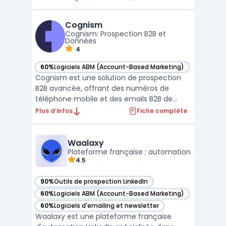
fonctionnalités avancées d'analyse du
comportement des visiteurs, vous pouvez
Cognism
suivre en temps réel les parcours
Cognism: Prospection B2B et
utilisateurs, les page ...
Données
4
60%
Logiciels ABM (Account-Based Marketing)
— voir Cognism dans cette catégorie
Cognism est une solution de prospection
B2B avancée, offrant des numéros de
téléphone mobile et des emails B2B de
haute précision pour cibler efficacement
Plus d’infos
Fiche complète
vos clients. Avec une précision de 98% pour
les numéros de téléphone mobile, Cognism
assure des leads qualifiés pour vos activités
Waalaxy
commerciales.L ...
Plateforme française : automation
4.5
90%
Outils de prospection LinkedIn
— voir Waalaxy dans cette catégorie
60%
Logiciels ABM (Account-Based Marketing)
— voir Waalaxy dans cette catégorie
60%
Logiciels d'emailing et newsletter
— voir Waalaxy dans cette catégorie
Waalaxy est une plateforme française