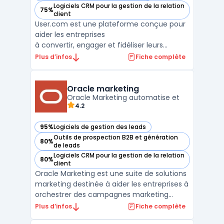
Logiciels CRM pour la gestion de la relation
75%
— voir user.com dans cette catégorie
client
User.com est une plateforme conçue pour
aider les entreprises
à convertir, engager et fidéliser leurs
utilisateurs. Grâce à une
Plus d’infos
Fiche complète
communication omnicanale, cet outil
permet de transmettre le bon message via
le bon canal au bon utilisateur, au moment
Oracle marketing
opportun. User.com offre une
Oracle Marketing automatise et
4.2
meilleure compréhension ...
95%
Logiciels de gestion des leads
— voir Oracle marketing dans cette catégorie
Outils de prospection B2B et génération
80%
— voir Oracle marketing dans cette catégorie
de leads
Logiciels CRM pour la gestion de la relation
80%
— voir Oracle marketing dans cette catégorie
client
Oracle Marketing est une suite de solutions
marketing destinée à aider les entreprises à
orchestrer des campagnes marketing
personnalisées à grande échelle.En
Plus d’infos
Fiche complète
s’appuyant sur des données clients unifiées