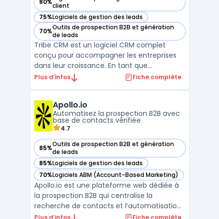
80%
— voir Tribe CRM dans cette catégorie
client
75%
Logiciels de gestion des leads
— voir Tribe CRM dans cette catégorie
Outils de prospection B2B et génération
70%
— voir Tribe CRM dans cette catégorie
de leads
Tribe CRM est un logiciel CRM complet
conçu pour accompagner les entreprises
dans leur croissance. En tant que
plateforme CRM tout-en-un, il offre une
Plus d’infos
Fiche complète
solution prête à l'emploi qui s'adapte aux
besoins des équipes de vente, marketing et
Apollo.io
service client. Grâce à son approche crm
Automatisez la prospection B2B avec
no-code, les utilisate ...
base de contacts vérifiée
4.7
Outils de prospection B2B et génération
85%
— voir Apollo.io dans cette catégorie
de leads
85%
Logiciels de gestion des leads
— voir Apollo.io dans cette catégorie
70%
Logiciels ABM (Account-Based Marketing)
— voir Apollo.io dans cette catégorie
Apollo.io est une plateforme web dédiée à
la prospection B2B qui centralise la
recherche de contacts et l’automatisation
des campagnes d’outreach. L’outil cible
Plus d’infos
Fiche complète