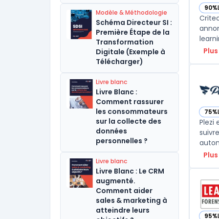
90%
— vo
Modèle & Méthodologie
Crite
Schéma Directeur SI :
annon
Première Étape de la
learn
Transformation
Plus
Digitale (Exemple à
Télécharger)
Livre blanc
Livre Blanc :
Comment rassurer
les consommateurs
75%
— voi
sur la collecte des
Plezi
données
suivr
personnelles ?
autom
Plus
Livre blanc
Livre Blanc : Le CRM
augmenté.
Comment aider
sales & marketing à
atteindre leurs
95%