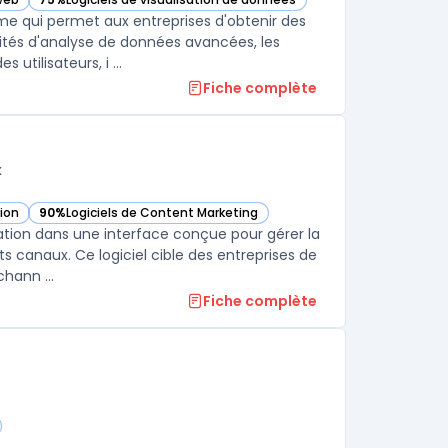
égorie
— voir Google Analytics 360 dans cette catégorie
me qui permet aux entreprises d'obtenir des
lités d'analyse de données avancées, les
tilisateurs, i ...
Fiche complète
x
ion
90%
Logiciels de Content Marketing
 cette catégorie
— voir HubSpot Marketing Hub dans cette catégorie
tion dans une interface conçue pour gérer la
 canaux. Ce logiciel cible des entreprises de
hann ...
Fiche complète
ie