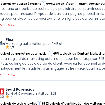
Logiciels de publicité en ligne
50%
Logiciels d'identification des visite
ir Criteo dans cette catégorie
— voir Criteo dans cette catégorie
o est une entreprise de technologie publicitaire qui fournit des s
ceurs pour mesurer l'impact de leurs campagnes publicitaires. 
ing pour analyser les comportements en ligne des consommateurs
 d’infos
Plezi
Marketing automation pour PME et
4,7
Logiciel de marketing automation
65%
Logiciels de Content Marketing
r Plezi dans cette catégorie
— voir Plezi dans cette catégorie
 est un logiciel de marketing automation pour les entreprises B2
e tout au long du cycle de vie du client. Avec sa fonctionnalité de
atiquement les leads les plus engagés et les mieux qualifiés, pe
 d’infos
Lead Forensics
Suivi et Conversion Visiteur B2B
4
Logiciels de Web Analytics
85%
Logiciels d'identification des visiteurs