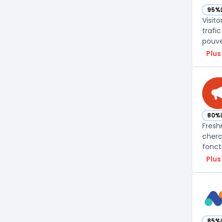
95%
— vo
Visito
trafi
pouvez
Plus
80%
— vo
Fresh
cherc
fonct
Plus
85%