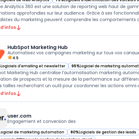
ir Google Analytics 360 dans cette catégorie
— voir Google Analytics 360 dans cette cat
e Analytics 360 est une solution de reporting web haut de gam
mations approfondies sur leur audience. Grâce à ses fonctionna
alistes du marketing peuvent comprendre les comportements des u
 d’infos
HubSpot Marketing Hub
Automatisez vos campagnes marketing sur tous vos canau
4.5
%
Logiciels d'emailing et newsletter
95%
Logiciel de marketing automat
ir HubSpot Marketing Hub dans cette catégorie
— voir HubSpot Marketing Hub dans
ot Marketing Hub centralise l’automatisation marketing automa
ation de prospects et la mesure de la performance sur différents
s tailles recherchant un outil pour coordonner les actions omni‑c
 d’infos
user.com
Engagement et conversion des
Logiciel de marketing automation
80%
Logiciels de gestion des leads
ir user.com dans cette catégorie
— voir user.com dans cette catégor