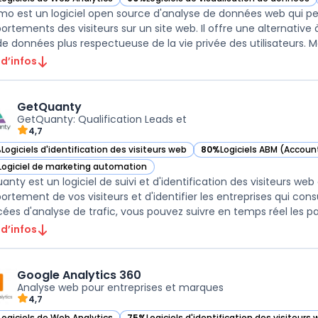
ir Matomo dans cette catégorie
— voir Matomo dans cette catégorie
o est un logiciel open source d'analyse de données web qui per
rtements des visiteurs sur un site web. Il offre une alternative 
suivi de
 d’infos
GetQuanty
GetQuanty: Qualification Leads et
4,7
%
Logiciels d'identification des visiteurs web
80%
Logiciels ABM (Accou
ir GetQuanty dans cette catégorie
— voir GetQuanty dans cet
Logiciel de marketing automation
ir GetQuanty dans cette catégorie
anty est un logiciel de suivi et d'identification des visiteurs w
rtement de vos visiteurs et d'identifier les entreprises qui cons
ées d'analyse de trafic, vous pouvez suivre en temps réel les page
 d’infos
Google Analytics 360
Analyse web pour entreprises et marques
4,7
Logiciels de Web Analytics
75%
Logiciels d'identification des visiteurs