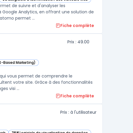
— voir Matomo dans cette catégorie
met de suivre et d'analyser les
à Google Analytics, en offrant une solution de
 données plus respectueuse de la vie privée des utilisateurs. Matomo permet ...
Fiche complète
Prix : 49.00
nt-Based Marketing)
te catégorie
eb qui vous permet de comprendre le
ultent votre site. Grâce à des fonctionnalités
s visi ...
Fiche complète
Prix : à l'utilisateur
 web
75%
Logiciels de visualisation de données