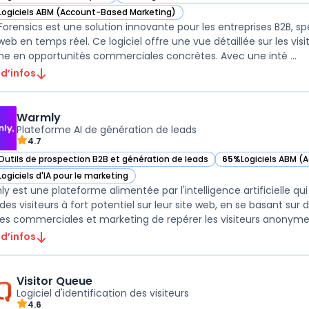
ir Lead Forensics dans cette catégorie
— voir Lead Forensics dans cette catégorie
Logiciels ABM (Account-Based Marketing)
ir Lead Forensics dans cette catégorie
Forensics est une solution innovante pour les entreprises B2B, spéc
 web en temps réel. Ce logiciel offre une vue détaillée sur les vi
gne en opportunités commerciales concrètes. Avec une inté ...
 d’infos
Warmly
Plateforme AI de génération de leads
4.7
Outils de prospection B2B et génération de leads
65%
Logiciels ABM 
ir Warmly dans cette catégorie
— voir Warmly dans 
Logiciels d'IA pour le marketing
ir Warmly dans cette catégorie
 est une plateforme alimentée par l'intelligence artificielle qui a
des visiteurs à fort potentiel sur leur site web, en se basant sur 
es commerciales et marketing de repérer les visiteurs anonyme .
 d’infos
Visitor Queue
Logiciel d'identification des visiteurs
4.6