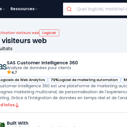
s
Ressources
ification visiteurs web
Logiciel
s visiteurs web
ultats
SAS Customer Intelligence 360
Analyse de données pour clients
4,7
Logiciels de Web Analytics
70%
Logiciel de marketing automation
5
ir SAS Customer Intelligence 360 dans cette catégorie
— voir SAS Customer Intelligence 360 dans 
— 
ustomer Intelligence 360 est une plateforme de marketing autom
gnes marketing multicanal, de personnalisation de l'expérience 
ting. Grâce à l'intégration de données en temps réel et de l'anal
 d’infos
Built With