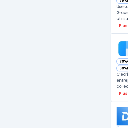
75%
— vo
User.
Grâce
utili
Plus
70%
— vo
60%
— vo
Clear
entre
colle
Plus