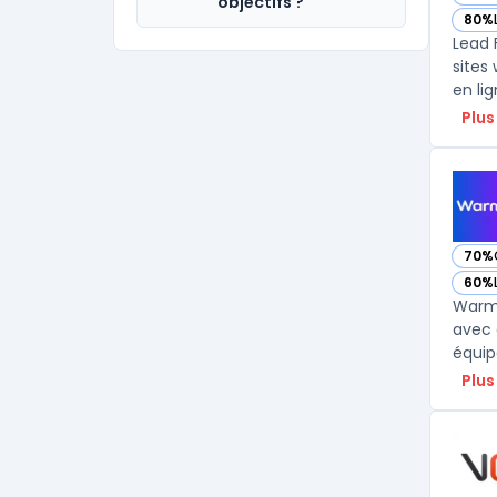
— vo
objectifs ?
80%
— vo
Lead 
sites
en li
Plus
70%
— vo
60%
— vo
Warmly
avec 
équip
Plus