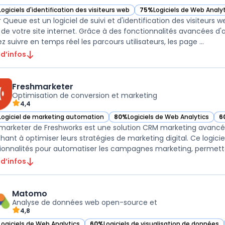
Logiciels d'identification des visiteurs web
75%
Logiciels de Web Analy
ir Visitor Queue dans cette catégorie
— voir Visitor Queue dans c
r Queue est un logiciel de suivi et d'identification des visiteurs 
c de votre site internet. Grâce à des fonctionnalités avancées 
 suivre en temps réel les parcours utilisateurs, les page ...
 d’infos
Freshmarketer
Optimisation de conversion et marketing
4,4
Logiciel de marketing automation
80%
Logiciels de Web Analytics
6
ir Freshmarketer dans cette catégorie
— voir Freshmarketer dans cette ca
— 
marketer de Freshworks est une solution CRM marketing avancé
hant à optimiser leurs stratégies de marketing digital. Ce logi
ionnalités pour automatiser les campagnes marketing, permettan
 d’infos
Matomo
Analyse de données web open-source et
4,8
Logiciels de Web Analytics
60%
Logiciels de visualisation de données