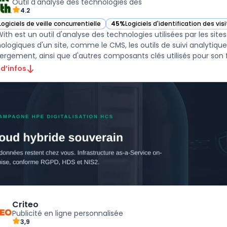
Outil d'analyse des technologies des
4.2
Logiciels de veille concurrentielle
45%
Logiciels d'identification des vi
r Built With dans cette catégorie
— voir Built With dans cette catégori
With est un outil d'analyse des technologies utilisées par les sites
ologiques d'un site, comme le CMS, les outils de suivi analytiqu
ergement, ainsi que d'autres composants clés utilisés pour son fo
 d’infos
Criteo
Publicité en ligne personnalisée
3,9