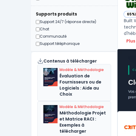
Supports produits
65%
— voi
Built 
Support 24/7 (réponse directe)
techn
Chat
d'héb
Communauté
Plus
Support téléphonique
Contenus à télécharger
Modèle & Méthodologie
Évaluation de
Fournisseurs ou de
Logiciels : Aide au
Choix
Modèle & Méthodologie
Méthodologie Projet
et Matrice RACI :
Exemples à
télécharger