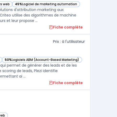
urs web
45%
Logiciel de marketing automation
— voir Criteo dans cette catégorie
olutions d'attribution marketing aux
Criteo utilise des algorithmes de machine
 et leur propose ...
Fiche complète
Prix : à l'utilisateur
50%
Logiciels ABM (Account-Based Marketing)
— voir Plezi dans cette catégorie
B qui permet de générer des leads et de les
 scoring de leads, Plezi identifie
rmettant ai ...
Fiche complète
 web