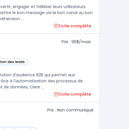
ir, engager et fidéliser leurs utilisateurs.
ttre le bon message via le bon canal au bon
éhension ...
Fiche complète
Prix : 99$/mois
tion des leads
 cette catégorie
tation d'audience B2B qui permet aux
grâce à l'automatisation des processus de
 de données, Clear ...
Fiche complète
Prix : Non communiqué