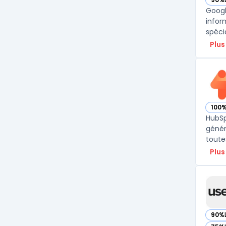
— vo
Googl
infor
spéci
Plus
100
— vo
HubSp
génér
toute
Plus
90%
— vo