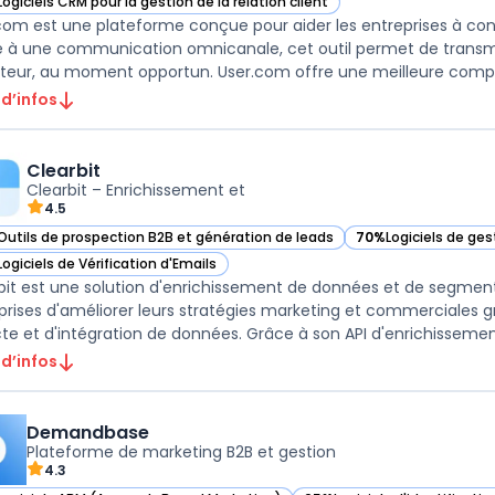
Logiciels CRM pour la gestion de la relation client
ir user.com dans cette catégorie
com est une plateforme conçue pour aider les entreprises à convert
 à une communication omnicanale, cet outil permet de transme
sateur, au moment opportun. User.com offre une meilleure compr
 d’infos
Clearbit
Clearbit – Enrichissement et
4.5
Outils de prospection B2B et génération de leads
70%
Logiciels de ges
ir Clearbit dans cette catégorie
— voir Clearbit dans
Logiciels de Vérification d'Emails
ir Clearbit dans cette catégorie
bit est une solution d'enrichissement de données et de segmen
prises d'améliorer leurs stratégies marketing et commerciales 
cte et d'intégration de données. Grâce à son API d'enrichissement
 d’infos
Demandbase
Plateforme de marketing B2B et gestion
4.3