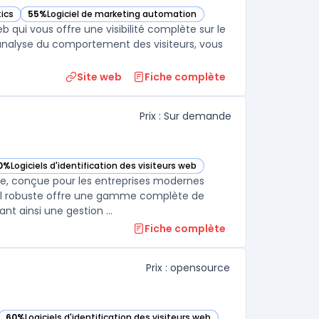
tics
55%
Logiciel de marketing automation
ette catégorie
— voir Visitor Queue dans cette catégorie
web qui vous offre une visibilité complète sur le
d'analyse du comportement des visiteurs, vous
Site web
Fiche complète
Prix : Sur demande
0%
Logiciels d'identification des visiteurs web
tégorie
voir Freshmarketer dans cette catégorie
e, conçue pour les entreprises modernes
ciel robuste offre une gamme complète de
t ainsi une gestion ...
Fiche complète
Prix : opensource
60%
Logiciels d'identification des visiteurs web