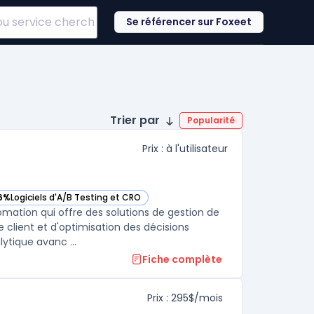
Se référencer sur Foxeet
Trier par
Popularité
Prix : à l'utilisateur
6%
Logiciels d'A/B Testing et CRO
cette catégorie
voir SAS Customer Intelligence 360 dans cette catégorie
ation qui offre des solutions de gestion de
client et d'optimisation des décisions
ytique avanc ...
Fiche complète
Prix : 295$/mois