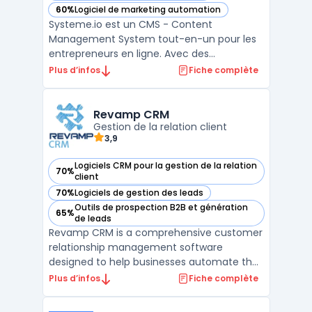
60%
Logiciel de marketing automation
— voir Systeme.io dans cette catégorie
Systeme.io est un CMS - Content
Management System tout-en-un pour les
entrepreneurs en ligne. Avec des
fonctionnalités comme la création de
Plus d’infos
Fiche complète
pages de vente, la gestion d'abonnements
et de paiements en ligne, l'e-mail
marketing et l'affiliation, il permet aux
Revamp CRM
Gestion de la relation client
utilisateurs de simplifier leur processus ...
3,9
Logiciels CRM pour la gestion de la relation
70%
— voir Revamp CRM dans cette catégorie
client
70%
Logiciels de gestion des leads
— voir Revamp CRM dans cette catégorie
Outils de prospection B2B et génération
65%
— voir Revamp CRM dans cette catégorie
de leads
Revamp CRM is a comprehensive customer
relationship management software
designed to help businesses automate their
marketing automation process and
Plus d’infos
Fiche complète
optimize their sales pipeline. With its user-
friendly interface and multiple integrations,