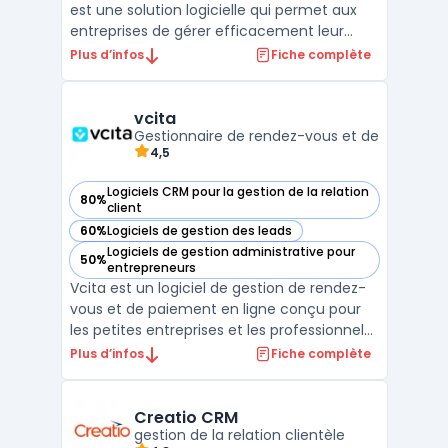
est une solution logicielle qui permet aux
entreprises de gérer efficacement leur
relation client. Efficy CRM est l’un des
Plus d’infos
Fiche complète
logiciels CRM les plus complets du marché,
offrant une solution de gestion de la
relation client tout-en-un pour les PME et
vcita
grandes entrep ...
Gestionnaire de rendez-vous et de
4,5
Logiciels CRM pour la gestion de la relation
80%
— voir vcita dans cette catégorie
client
60%
Logiciels de gestion des leads
— voir vcita dans cette catégorie
Logiciels de gestion administrative pour
50%
— voir vcita dans cette catégorie
entrepreneurs
Vcita est un logiciel de gestion de rendez-
vous et de paiement en ligne conçu pour
les petites entreprises et les professionnels
indépendants. Il offre une gamme
Plus d’infos
Fiche complète
complète d'outils pour aider les utilisateurs
à gérer leur entreprise, à communiquer
avec leurs clients et à automatiser les
Creatio CRM
tâches admini ...
gestion de la relation clientèle