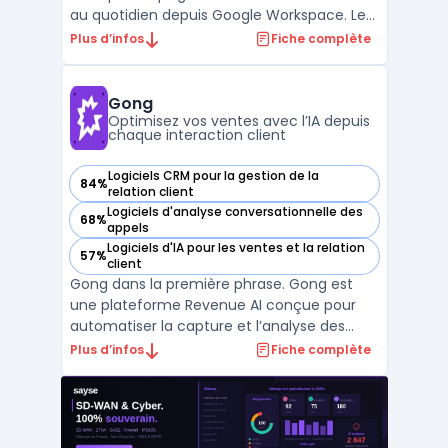
au quotidien depuis Google Workspace. Les
équipes qui travaillent sur Gmail, Calendar
Plus d’infos
Fiche complète
et Drive rencontrent souvent une
multiplicité de canaux et des transferts
d’informations entre différents outils.
Gong
Copper permet la cen ...
Optimisez vos ventes avec l’IA depuis
chaque interaction client
Logiciels CRM pour la gestion de la
84%
— voir Gong dans cette catégorie
relation client
Logiciels d'analyse conversationnelle des
68%
— voir Gong dans cette catégorie
appels
Logiciels d'IA pour les ventes et la relation
57%
— voir Gong dans cette catégorie
client
Gong dans la première phrase. Gong est
une plateforme Revenue AI conçue pour
automatiser la capture et l’analyse des
interactions clients. Elle centralise en temps
Plus d’infos
Fiche complète
réel toutes les données issues des
échanges entre équipes revenue et
acheteurs, afin de fournir des insights
factuels sur les actions à ...