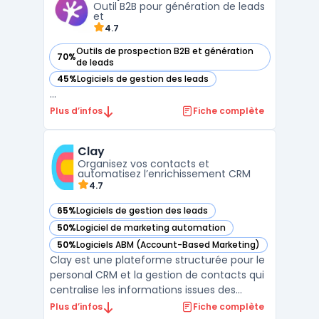
Outil B2B pour génération de leads
clients. Il ...
et
4.7
Outils de prospection B2B et génération
70%
— voir Adapt dans cette catégorie
de leads
45%
Logiciels de gestion des leads
— voir Adapt dans cette catégorie
...
Plus d’infos
Fiche complète
Clay
Organisez vos contacts et
automatisez l’enrichissement CRM
4.7
65%
Logiciels de gestion des leads
— voir Clay dans cette catégorie
50%
Logiciel de marketing automation
— voir Clay dans cette catégorie
50%
Logiciels ABM (Account-Based Marketing)
— voir Clay dans cette catégorie
Clay est une plateforme structurée pour le
personal CRM et la gestion de contacts qui
centralise les informations issues des
emails, réseaux sociaux et agendas afin
Plus d’infos
Fiche complète