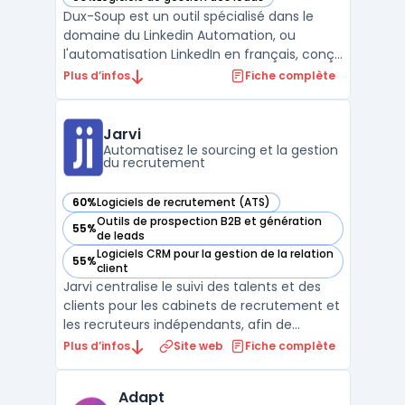
— voir Dux-Soup dans cette catégorie
Dux-Soup est un outil spécialisé dans le
domaine du Linkedin Automation, ou
l'automatisation LinkedIn en français, conçu
pour les professionnels dc. Sa mission
Plus d’infos
Fiche complète
principale est d'optimiser et d'accélérer le
pipeline de ventes sur LinkedIn, permettant
ainsi aux entreprises de maximiser leur
Jarvi
potentiel s ...
Automatisez le sourcing et la gestion
du recrutement
60%
Logiciels de recrutement (ATS)
— voir Jarvi dans cette catégorie
Outils de prospection B2B et génération
55%
— voir Jarvi dans cette catégorie
de leads
Logiciels CRM pour la gestion de la relation
55%
— voir Jarvi dans cette catégorie
client
Jarvi centralise le suivi des talents et des
clients pour les cabinets de recrutement et
les recruteurs indépendants, afin de
répondre à la multiplication des outils. Le
Plus d’infos
Site web
Fiche complète
logiciel réunit en une interface la gestion
d’un vivier, des conversations, des
Adapt
opportunités, de la prospection et des