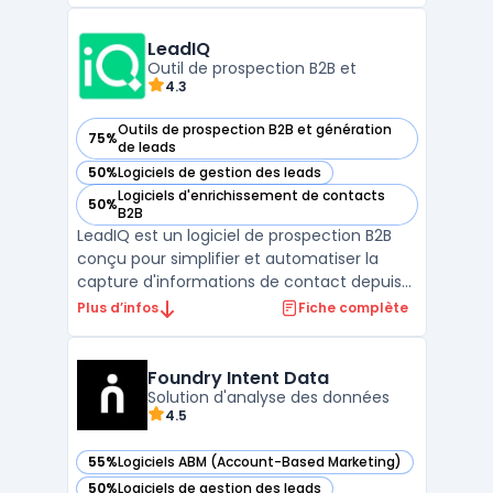
campagnes de prospection automatisées,
de suivre les interactions et d'analyser les
LeadIQ
perf ...
Outil de prospection B2B et
4.3
Outils de prospection B2B et génération
75%
— voir LeadIQ dans cette catégorie
de leads
50%
Logiciels de gestion des leads
— voir LeadIQ dans cette catégorie
Logiciels d'enrichissement de contacts
50%
— voir LeadIQ dans cette catégorie
B2B
LeadIQ est un logiciel de prospection B2B
conçu pour simplifier et automatiser la
capture d'informations de contact depuis
des sources comme LinkedIn Sales
Plus d’infos
Fiche complète
Navigator. Il s'intègre parfaitement avec les
principaux outils CRM comme Salesforce et
HubSpot, permettant aux équipes
Foundry Intent Data
Solution d'analyse des données
commerciales d'enrichir ...
4.5
55%
Logiciels ABM (Account-Based Marketing)
— voir Foundry Intent Data dans cette catégorie
50%
Logiciels de gestion des leads