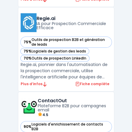
PME et des startups souhaitant centraliser
le suivi des prospects et organiser leurs
processus de relation client. L’enjeu
Regie.ai
principal est ...
IA pour Prospection Commerciale
Efficace
Outils de prospection B2B et génération
75%
— voir Regie.ai dans cette catégorie
de leads
75%
Logiciels de gestion des leads
— voir Regie.ai dans cette catégorie
70%
Outils de prospection LinkedIn
— voir Regie.ai dans cette catégorie
Regie.ai, pionnier dans l'automatisation de
la prospection commerciale, utilise
l'intelligence artificielle pour équipes de
vente afin de transformer l'approche des
Plus d’infos
Fiche complète
entreprises en matière de prospection.
Cette plateforme avant-gardiste propose
ContactOut
des solutions d'automatisation des ventes,
Plateforme B2B pour campagnes
rendant la pr ...
email
4.5
Logiciels d'enrichissement de contacts
90%
— voir ContactOut dans cette catégorie
B2B