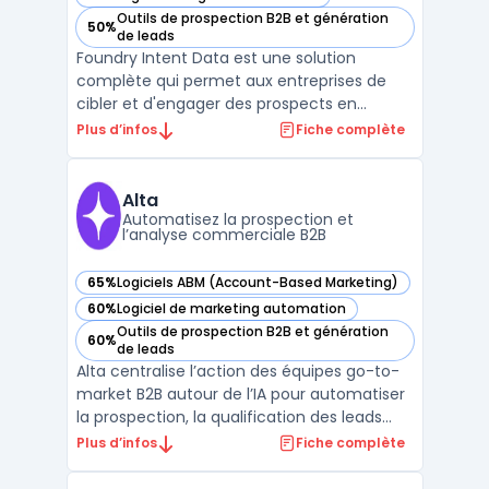
— voir Foundry Intent Data dans cette catégorie
Outils de prospection B2B et génération
50%
— voir Foundry Intent Data dans cette catégorie
de leads
Foundry Intent Data est une solution
complète qui permet aux entreprises de
cibler et d'engager des prospects en
analysant leurs comportements d'achat
Plus d’infos
Fiche complète
grâce à des données d'intention. Cette
technologie recueille des signaux à partir de
multiples sources, telles que le web public,
Alta
les médias sociaux, ...
Automatisez la prospection et
l’analyse commerciale B2B
65%
Logiciels ABM (Account-Based Marketing)
— voir Alta dans cette catégorie
60%
Logiciel de marketing automation
— voir Alta dans cette catégorie
Outils de prospection B2B et génération
60%
— voir Alta dans cette catégorie
de leads
Alta centralise l’action des équipes go-to-
market B2B autour de l’IA pour automatiser
la prospection, la qualification des leads
entrants et l’analyse des revenus dans un
Plus d’infos
Fiche complète
même espace sécurisé. Le produit cible
directement les équipes sales development