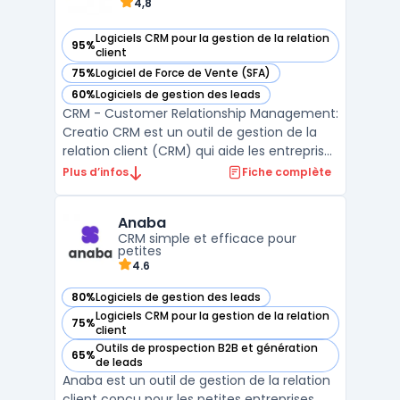
4,8
Logiciels CRM pour la gestion de la relation
95%
— voir Creatio CRM dans cette catégorie
client
75%
Logiciel de Force de Vente (SFA)
— voir Creatio CRM dans cette catégorie
60%
Logiciels de gestion des leads
— voir Creatio CRM dans cette catégorie
CRM - Customer Relationship Management:
Creatio CRM est un outil de gestion de la
relation client (CRM) qui aide les entreprises
à gérer efficacement toutes les
Plus d’infos
Fiche complète
interactions avec leurs clients. Grâce à
Creatio CRM, les entreprises peuvent suivre
Anaba
les ventes, le marketing et le service client
CRM simple et efficace pour
à partir ...
petites
4.6
80%
Logiciels de gestion des leads
— voir Anaba dans cette catégorie
Logiciels CRM pour la gestion de la relation
75%
— voir Anaba dans cette catégorie
client
Outils de prospection B2B et génération
65%
— voir Anaba dans cette catégorie
de leads
Anaba est un outil de gestion de la relation
client conçu pour les petites entreprises