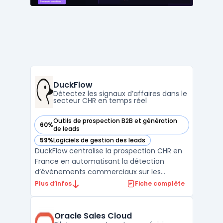
DuckFlow
Détectez les signaux d’affaires dans le
secteur CHR en temps réel
Outils de prospection B2B et génération
60%
— voir DuckFlow dans cette catégorie
de leads
59%
Logiciels de gestion des leads
— voir DuckFlow dans cette catégorie
DuckFlow centralise la prospection CHR en
France en automatisant la détection
d’événements commerciaux sur les
marchés des cafés, hôtels et restaurants.
Plus d’infos
Fiche complète
Ce service s’adresse aux éditeurs SaaS,
fournisseurs ou cabinets de services pour
faciliter l’identification rapide de nouveaux
Oracle Sales Cloud