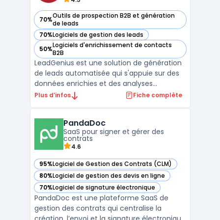
Outils de prospection B2B et génération
70%
— voir LeadGenius dans cette catégorie
de leads
70%
Logiciels de gestion des leads
— voir LeadGenius dans cette catégorie
Logiciels d'enrichissement de contacts
50%
— voir LeadGenius dans cette catégorie
B2B
LeadGenius est une solution de génération
de leads automatisée qui s'appuie sur des
données enrichies et des analyses
avancées pour améliorer les processus de
Plus d’infos
Fiche complète
prospection B2B. Cette plateforme utilise
l'intelligence des ventes pour fournir des
PandaDoc
données précises et actualisées sur les
SaaS pour signer et gérer des
prospects, ce qu ...
contrats
4.6
95%
Logiciel de Gestion des Contrats (CLM)
— voir PandaDoc dans cette catégorie
80%
Logiciel de gestion des devis en ligne
— voir PandaDoc dans cette catégorie
70%
Logiciel de signature électronique
— voir PandaDoc dans cette catégorie
PandaDoc est une plateforme SaaS de
gestion des contrats qui centralise la
création, l’envoi et la signature électronique