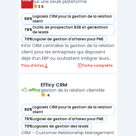
sur une seule plateforme
3.5
Logiciels CRM pour la gestion de la relation
99%
— voir Infor CRM dans cette catégorie
client
Outils de prospection B2B et génération
78%
— voir Infor CRM dans cette catégorie
de leads
70%
Logiciel de gestion d'affaires pour PME
— voir Infor CRM dans cette catégorie
Infor CRM centralise la gestion de la relation
client pour les entreprises qui disposent
déjà d’un ERP ou souhaitent intégrer leurs
flux commerciaux et services. Ce logiciel
Plus d’infos
Fiche complète
cloud s’adresse aux équipes commerciales,
marketing et support impliquées dans le
suivi des clients sur toute la durée du cycl ...
Efficy CRM
gestion de la relation clientèle
4
Logiciels CRM pour la gestion de la relation
90%
— voir Efficy CRM dans cette catégorie
client
75%
Logiciel de gestion d'affaires pour PME
— voir Efficy CRM dans cette catégorie
70%
Logiciels de gestion des leads
— voir Efficy CRM dans cette catégorie
CRM - Customer Relationship Management