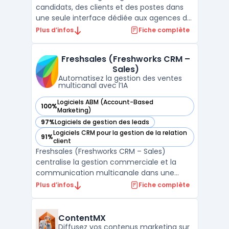
candidats, des clients et des postes dans
une seule interface dédiée aux agences de
recrutement et d’intérim. L’outil prend en
Plus d’infos
Fiche complète
charge toutes les étapes du recrutement,
de l’identification de profils à la mise en
Freshsales (Freshworks CRM –
poste, en associant l’applicant tracking et la
Sales)
gesti ...
Automatisez la gestion des ventes
multicanal avec l’IA
Logiciels ABM (Account-Based
100%
— voir Freshsales (Freshworks CRM – Sales) dans cette caté
Marketing)
97%
Logiciels de gestion des leads
— voir Freshsales (Freshworks CRM – Sales) dans cette caté
Logiciels CRM pour la gestion de la relation
91%
— voir Freshsales (Freshworks CRM – Sales) dans cette caté
client
Freshsales (Freshworks CRM – Sales)
centralise la gestion commerciale et la
communication multicanale dans une
interface organisée pour les équipes de
Plus d’infos
Fiche complète
vente. La capacité à piloter le cycle de
vente complet, depuis la génération du
pipeline commercial jusqu’au suivi avancé
ContentMX
des remontées clients, s’ad ...
Diffusez vos contenus marketing sur