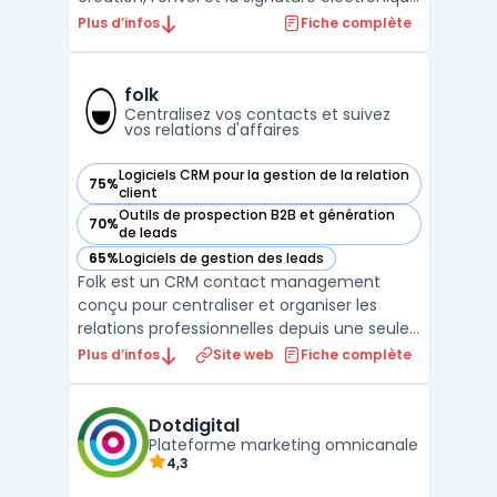
de documents commerciaux et juridiques.
Plus d’infos
Fiche complète
Les équipes ventes, juridiques, achats et RH
orchestrent des signatures en ligne et des
signatures numériques sur tout support,
folk
avec suivi ...
Centralisez vos contacts et suivez
vos relations d'affaires
Logiciels CRM pour la gestion de la relation
75%
— voir folk dans cette catégorie
client
Outils de prospection B2B et génération
70%
— voir folk dans cette catégorie
de leads
65%
Logiciels de gestion des leads
— voir folk dans cette catégorie
Folk est un CRM contact management
conçu pour centraliser et organiser les
relations professionnelles depuis une seule
interface. Destiné aux équipes de petite
Plus d’infos
Site web
Fiche complète
taille, ce logiciel cible des profils variés
comme fondateurs, investisseurs, agences,
travailleurs indépendants ou responsables
Dotdigital
partenariat ...
Plateforme marketing omnicanale
4,3