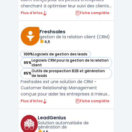
cherchant à optimiser leur suivi des clients
et à améliorer leurs performances
Plus d’infos
Fiche complète
commerciales. Simple d'utilisation, Anaba
se distingue par son interface intuitive qui
permet une prise en main rapide et
Freshsales
efficace, re ...
gestion de la relation client (CRM)
4,5
100%
Logiciels de gestion des leads
— voir Freshsales dans cette catégorie
Logiciels CRM pour la gestion de la relation
95%
— voir Freshsales dans cette catégorie
client
Outils de prospection B2B et génération
85%
— voir Freshsales dans cette catégorie
de leads
Freshsales est une solution de CRM -
Customer Relationship Management
conçue pour aider les entreprises à mieux
gérer leur processus de vente. Elle offre des
Plus d’infos
Fiche complète
fonctionnalités telles que la gestion des
contacts, le suivi des leads, la gestion des
LeadGenius
pipelines de vente et des rapports
Solution automatisée de
analytiques pour aid ...
génération de
4.5