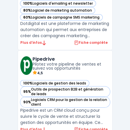
100%
Logiciels d'emailing et newsletter
— voir Dotdigital dans cette catégorie
80%
Logiciel de marketing automation
— voir Dotdigital dans cette catégorie
60%
Logiciels de campagne SMS marketing
— voir Dotdigital dans cette catégorie
Dotdigital est une plateforme de marketing
automation qui permet aux entreprises de
créer des campagnes marketing
personnalisées et hautement ciblées. Avec
Plus d’infos
Fiche complète
des outils de marketing par e-mail, de SMS,
de réseaux sociaux et de publicités en ligne
Pipedrive
intégrés, Dotdigital offre une solution de
Pilotez votre pipeline de ventes et
marketing to ...
suivez vos opportunités
4,5
100%
Logiciels de gestion des leads
— voir Pipedrive dans cette catégorie
Outils de prospection B2B et génération
95%
— voir Pipedrive dans cette catégorie
de leads
Logiciels CRM pour la gestion de la relation
90%
— voir Pipedrive dans cette catégorie
client
Pipedrive est un CRM cloud conçu pour
suivre le cycle de vente et structurer la
gestion des opportunités en équipe. Ce
logiciel cible les équipes commerciales des
Plus d’infos
Fiche complète