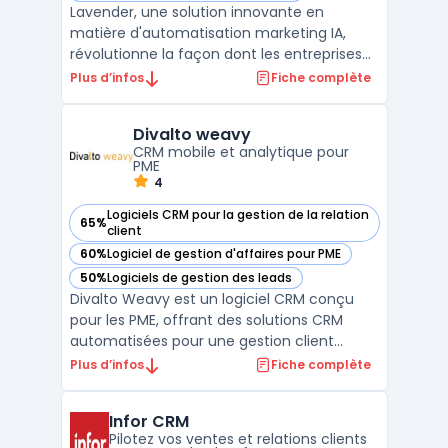
Lavender, une solution innovante en
matière d'automatisation marketing IA,
révolutionne la façon dont les entreprises
interagissent avec leurs clients. Cette
Plus d’infos
Fiche complète
plateforme utilise l'intelligence artificielle
pour optimiser les stratégies de marketing
Divalto weavy
par e-mail, en se concentrant sur la
CRM mobile et analytique pour
personnalisatio ...
PME
4
Logiciels CRM pour la gestion de la relation
65%
— voir Divalto weavy dans cette catégorie
client
60%
Logiciel de gestion d'affaires pour PME
— voir Divalto weavy dans cette catégorie
50%
Logiciels de gestion des leads
— voir Divalto weavy dans cette catégorie
Divalto Weavy est un logiciel CRM conçu
pour les PME, offrant des solutions CRM
automatisées pour une gestion client
efficace. Il permet une communication
Plus d’infos
Fiche complète
ciblée et personnalisée, améliorant
significativement l'engagement client.
Infor CRM
Grâce à ses techniques de gestion et de
Pilotez vos ventes et relations clients
suivi des leads, Divalto Weavy ...