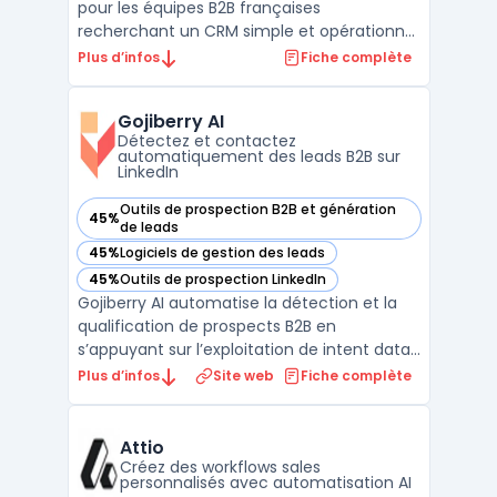
pour les équipes B2B françaises
recherchant un CRM simple et opérationnel
couvrant toutes les étapes, de la gestion de
Plus d’infos
Fiche complète
contacts à l’émission de devis. Le produit
s’adresse aux PME, startups, fonds
Gojiberry AI
d’investissement et cabinets de
Détectez et contactez
recrutement pilotant leur pros ...
automatiquement des leads B2B sur
LinkedIn
Outils de prospection B2B et génération
45%
— voir Gojiberry AI dans cette catégorie
de leads
45%
Logiciels de gestion des leads
— voir Gojiberry AI dans cette catégorie
45%
Outils de prospection LinkedIn
— voir Gojiberry AI dans cette catégorie
Gojiberry AI automatise la détection et la
qualification de prospects B2B en
s’appuyant sur l’exploitation de intent data.
Ce logiciel s’adresse aux fondateurs, aux
Plus d’infos
Site web
Fiche complète
équipes commerciales réduites et aux SDR
impliqués dans la génération de leads sans
multiplier les outils. De nombreuses petites
Attio
entrep ...
Créez des workflows sales
personnalisés avec automatisation AI