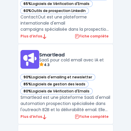
65%
Logiciels de Vérification d'Emails
— voir ContactOut dans cette catégorie
60%
Outils de prospection LinkedIn
— voir ContactOut dans cette catégorie
ContactOut est une plateforme
internationale d'email
campaigns spécialisée dans la prospection
B2B avec recherche de contacts
Plus d’infos
Fiche complète
professionnels. Elle centralise 350M+
professionnels issus de 40M entreprises
avec 200M emails, 100M téléphones et 40M
Smartlead
dossiers d'entreprises vérifiés. La ...
SaaS pour cold email avec IA et
4.3
90%
Logiciels d'emailing et newsletter
— voir Smartlead dans cette catégorie
85%
Logiciels de gestion des leads
— voir Smartlead dans cette catégorie
80%
Logiciels de Vérification d'Emails
— voir Smartlead dans cette catégorie
Smartlead est une plateforme SaaS d'email
automation prospection spécialisée dans
l'outreach B2B et la délivrabilité email. Elle
centralise la gestion des comptes email
Plus d’infos
Fiche complète
illimités, le warm-up automatisé et les
séquences de prospection multicanales. La