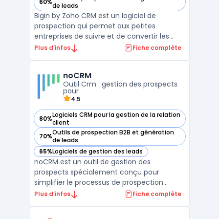
60%
— voir Bigin by Zoho CRM dans cette catégorie
de leads
Bigin by Zoho CRM est un logiciel de
prospection qui permet aux petites
entreprises de suivre et de convertir les
prospects. Il offre des fonctionnalités telles
Plus d’infos
Fiche complète
que la gestion des contacts, des tâches et
des calendriers, ainsi que des outils de
noCRM
reporting. Avec Bigin, les utilisateurs
Outil Crm : gestion des prospects
peuvent automat ...
pour
4.5
Logiciels CRM pour la gestion de la relation
80%
— voir noCRM dans cette catégorie
client
Outils de prospection B2B et génération
70%
— voir noCRM dans cette catégorie
de leads
65%
Logiciels de gestion des leads
— voir noCRM dans cette catégorie
noCRM est un outil de gestion des
prospects spécialement conçu pour
simplifier le processus de prospection
commerciale. Contrairement aux CRM
Plus d’infos
Fiche complète
traditionnels, noCRM se concentre
exclusivement sur l'acquisition et la gestion