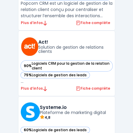
Popcorn CRM est un logiciel de gestion de la
relation client conçu pour centraliser et
structurer l’ensemble des interactions
commerciales des entreprises. Ce logiciel
Plus d’infos
Fiche complète
s’adresse aux structures qui recherchent
une solution de crm prospection adaptée à
leurs besoins quotidiens de suivi client, tout
Act!
en ...
Solution de gestion de relations
clients
Logiciels CRM pour la gestion de la relation
90%
— voir Act! dans cette catégorie
client
75%
Logiciels de gestion des leads
— voir Act! dans cette catégorie
...
Plus d’infos
Fiche complète
Systeme.io
Plateforme de marketing digital
4,8
60%
Logiciels de gestion des leads
— voir Systeme.io dans cette catégorie