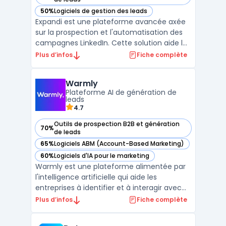
50%
Logiciels de gestion des leads
— voir Expandi dans cette catégorie
Expandi est une plateforme avancée axée
sur la prospection et l'automatisation des
campagnes LinkedIn. Cette solution aide les
entreprises à augmenter leur portée et leur
Plus d’infos
Fiche complète
engagement sur LinkedIn sans
compromettre la sécurité du compte.Utilisé
Warmly
principalement pour les campagnes de
Plateforme AI de génération de
prospection, Expandi ...
leads
4.7
Outils de prospection B2B et génération
70%
— voir Warmly dans cette catégorie
de leads
65%
Logiciels ABM (Account-Based Marketing)
— voir Warmly dans cette catégorie
60%
Logiciels d'IA pour le marketing
— voir Warmly dans cette catégorie
Warmly est une plateforme alimentée par
l'intelligence artificielle qui aide les
entreprises à identifier et à interagir avec
des visiteurs à fort potentiel sur leur site
Plus d’infos
Fiche complète
web, en se basant sur des signaux
d'intention. Elle permet aux équipes