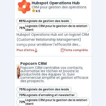
des opportunités commerciales, en évitant
Hubspot Operations Hub
la complexité souvent associée aux s ...
CRM pour gestion des opérations
4.5
85%
Logiciels de gestion des leads
— voir Hubspot Operations Hub dans cette catégorie
Logiciels CRM pour la gestion de la relation
75%
— voir Hubspot Operations Hub dans cette catégorie
client
Hubspot Operations Hub est un logiciel CRM
(Customer Relationship Management)
conçu pour améliorer l'efficacité des
opérations commerciales et de gestion des
Plus d’infos
Fiche complète
ventes.Développé par Hubspot, ce logiciel
est destiné aux DSI, DAF, DRH, DirMarket,
Popcorn CRM
DirCo, DirLogistique, DG, PDG et
Popcorn CRM centralise vos contacts,
indépendants. Hubspot Ope ...
automatise les tâches et booste la
productivité des équipes 🚀. Suivi
commercial simplifié et gestion efficace
des prospects.
75%
Logiciels de gestion des leads
— voir Popcorn CRM dans cette catégorie
70%
Logiciels d'emailing et newsletter
— voir Popcorn CRM dans cette catégorie
Logiciels CRM pour la gestion de la relation
70%
— voir Popcorn CRM dans cette catégorie
client