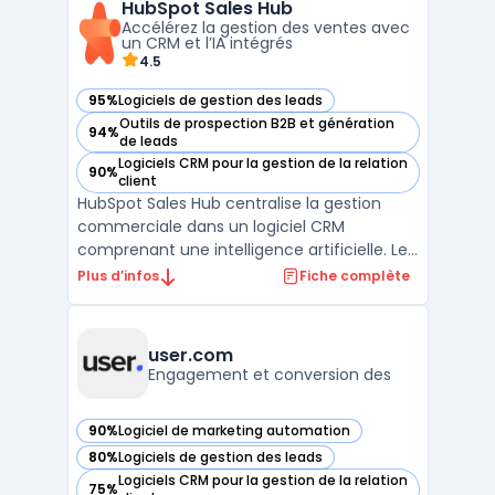
HubSpot Sales Hub
solution propose des capacités de ...
Accélérez la gestion des ventes avec
un CRM et l’IA intégrés
4.5
95%
Logiciels de gestion des leads
— voir HubSpot Sales Hub dans cette catégorie
Outils de prospection B2B et génération
94%
— voir HubSpot Sales Hub dans cette catégorie
de leads
Logiciels CRM pour la gestion de la relation
90%
— voir HubSpot Sales Hub dans cette catégorie
client
HubSpot Sales Hub centralise la gestion
commerciale dans un logiciel CRM
comprenant une intelligence artificielle. Les
équipes commerciales pilotent l’ensemble
Plus d’infos
Fiche complète
du processus de vente, de la prospection
au closing, avec des fonctions
d’automatisation, de pilotage et de suivi en
user.com
temps réel. Le système ...
Engagement et conversion des
90%
Logiciel de marketing automation
— voir user.com dans cette catégorie
80%
Logiciels de gestion des leads
— voir user.com dans cette catégorie
Logiciels CRM pour la gestion de la relation
75%