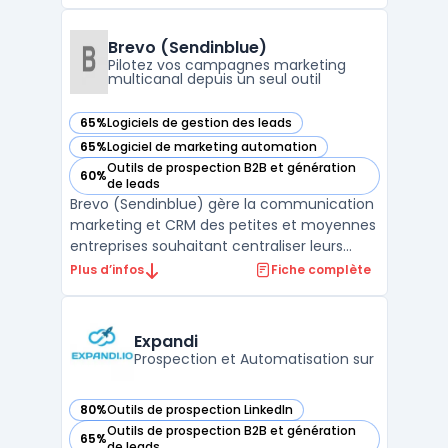
que professionnels et équipes disposent
d’un suivi organisé de leurs interactions.
L’outil couvre deux usages distincts :
Brevo (Sendinblue)
l’organisatio ...
Pilotez vos campagnes marketing
multicanal depuis un seul outil
65%
Logiciels de gestion des leads
— voir Brevo (Sendinblue) dans cette catégorie
65%
Logiciel de marketing automation
— voir Brevo (Sendinblue) dans cette catégorie
Outils de prospection B2B et génération
60%
— voir Brevo (Sendinblue) dans cette catégorie
de leads
Brevo (Sendinblue) gère la communication
marketing et CRM des petites et moyennes
entreprises souhaitant centraliser leurs
actions sans multiplier les outils. La
Plus d’infos
Fiche complète
plateforme s’adresse aux équipes qui
traitent un volume d’e-mails élevé et visent
à maîtriser leurs budgets, tout en
Expandi
respectant les exigen ...
Prospection et Automatisation sur
80%
Outils de prospection LinkedIn
— voir Expandi dans cette catégorie
Outils de prospection B2B et génération
65%
— voir Expandi dans cette catégorie
de leads