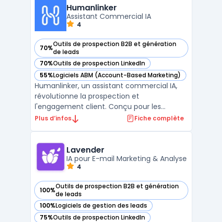
Revamp CRM simplifies lead tracking, email
Humanlinker
marketing, custome ...
Assistant Commercial IA
4
Outils de prospection B2B et génération
70%
— voir Humanlinker dans cette catégorie
de leads
70%
Outils de prospection LinkedIn
— voir Humanlinker dans cette catégorie
55%
Logiciels ABM (Account-Based Marketing)
— voir Humanlinker dans cette catégorie
Humanlinker, un assistant commercial IA,
révolutionne la prospection et
l'engagement client. Conçu pour les
équipes de vente, ce logiciel utilise
Plus d’infos
Fiche complète
l'intelligence artificielle pour offrir une
hyper-personnalisation des ventes. Avec
Humanlinker, les utilisateurs peuvent créer
Lavender
des messages de vente pers ...
IA pour E-mail Marketing & Analyse
4
Outils de prospection B2B et génération
100%
— voir Lavender dans cette catégorie
de leads
100%
Logiciels de gestion des leads
— voir Lavender dans cette catégorie
75%
Outils de prospection LinkedIn
— voir Lavender dans cette catégorie