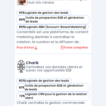
tous vos canaux
91%
Logiciels de gestion des leads
— voir ContentMX dans cette catégorie
Outils de prospection B2B et génération
89%
— voir ContentMX dans cette catégorie
de leads
80%
Logiciels ABM (Account-Based Marketing)
— voir ContentMX dans cette catégorie
ContentMX est une plateforme de content
marketing destinée à centraliser la
création, la curation et la diffusion de
contenus dans un contexte de réseaux de
Plus d’infos
Fiche complète
partenaires commerciaux. Les entreprises
disposant de distributeurs ou de
consultants rencontrent la question de
Charik
maintenir une communication ré ...
Centralisez vos données clients et
suivez vos opportunités B2B
83%
Logiciels de gestion des leads
— voir Charik dans cette catégorie
Outils de prospection B2B et génération
81%
— voir Charik dans cette catégorie
de leads
Logiciels CRM pour la gestion de la relation
72%
— voir Charik dans cette catégorie
client
Charik centralise la gestion commerciale