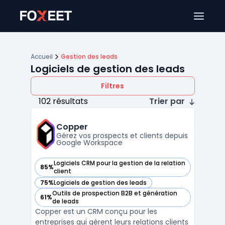
Ouver
Accueil
Gestion des leads
Logiciels de gestion des leads
Filtres
102 résultats
Trier par
Copper
Gérez vos prospects et clients depuis
Google Workspace
Logiciels CRM pour la gestion de la relation
85%
— voir Copper dans cette catégorie
client
75%
Logiciels de gestion des leads
— voir Copper dans cette catégorie
Outils de prospection B2B et génération
61%
— voir Copper dans cette catégorie
de leads
Copper est un CRM conçu pour les
entreprises qui gèrent leurs relations clients