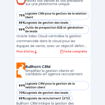
projets, ouvertures ...
Pilotez vos ventes et vos prévisions
sur une plateforme unique
Logiciels CRM pour la gestion de la relation
75%
— voir Oracle Sales Cloud dans cette catégorie
client
65%
Logiciels de gestion des leads
— voir Oracle Sales Cloud dans cette catégorie
Outils de prospection B2B et génération
56%
— voir Oracle Sales Cloud dans cette catégorie
de leads
Oracle Sales Cloud centralise la gestion
commerciale dans le cloud pour les
équipes de vente, avec un objectif défini :
structurer l’exécution du cycle de vente sur
Plus d’infos
Fiche complète
des flux complexes, du premier contact à la
facturation. Cette plateforme intègre les
fonctionnalités nécessaires pour relier
Bullhorn CRM
campagnes ...
Simplifiez la gestion clients et
candidats en agence recrutement
Logiciels CRM pour la gestion de la
84%
— voir Bullhorn CRM dans cette catégorie
relation client
70%
Logiciels de gestion des leads
— voir Bullhorn CRM dans cette catégorie
69%
Logiciels de recrutement (ATS)
— voir Bullhorn CRM dans cette catégorie
Bullhorn CRM intègre la gestion des