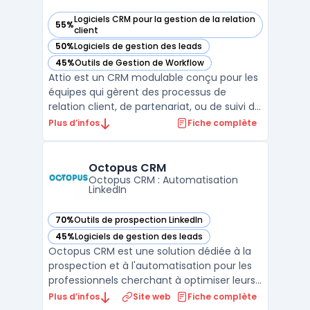
Logiciels CRM pour la gestion de la relation
55%
— voir Attio dans cette catégorie
client
50%
Logiciels de gestion des leads
— voir Attio dans cette catégorie
45%
Outils de Gestion de Workflow
— voir Attio dans cette catégorie
Attio est un CRM modulable conçu pour les
équipes qui gèrent des processus de
relation client, de partenariat, ou de suivi de
transactions. Sa structure s'appuie sur un
Plus d’infos
Fiche complète
modèle de données ajustable, permettant
d'organiser les contacts, sociétés,
opportunités et entités spécifiques selon
Octopus CRM
les besoins i ...
Octopus CRM : Automatisation
LinkedIn
70%
Outils de prospection LinkedIn
— voir Octopus CRM dans cette catégorie
45%
Logiciels de gestion des leads
— voir Octopus CRM dans cette catégorie
Octopus CRM est une solution dédiée à la
prospection et à l'automatisation pour les
professionnels cherchant à optimiser leurs
actions sur LinkedIn. La plateforme offre
Plus d’infos
Site web
Fiche complète
une suite d'outils permettant de créer des