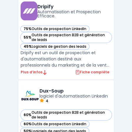
et les directions RevOps confrontées à
Dripify
l’éparpil ...
Automatisation et Prospection
Efficace.
75%
Outils de prospection LinkedIn
— voir Dripify dans cette catégorie
Outils de prospection B2B et génération
55%
— voir Dripify dans cette catégorie
de leads
45%
Logiciels de gestion des leads
— voir Dripify dans cette catégorie
Dripify est un outil de prospection et
d'automatisation destiné aux
professionnels du marketing et de la vente.
La plateforme facilite la mise en place de
Plus d’infos
Fiche complète
campagnes de prospection automatisées
pour une interaction efficace avec les
leads.Grâce à ses fonctionnalités avancées,
Dux-Soup
Dripify permet de progra ...
logiciel d'automatisation Linkedin
4
Outils de prospection B2B et génération
60%
— voir Dux-Soup dans cette catégorie
de leads
60%
Outils de prospection LinkedIn
— voir Dux-Soup dans cette catégorie
50%
Logiciels de gestion des leads