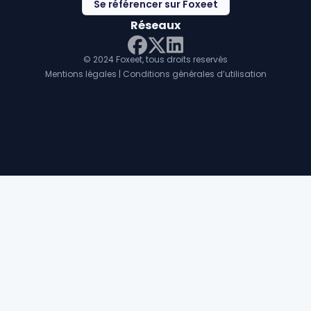
Se référencer sur Foxeet
Réseaux
© 2024 Foxeet, tous droits reservés
LinkedIn
Facebook
Twitter X
Mentions légales
|
Conditions générales d’utilisation