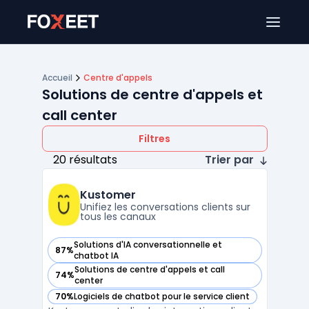
Ouver
Accueil
Centre d'appels
Solutions de centre d'appels et
call center
Filtres
20 résultats
Trier par
Kustomer
Unifiez les conversations clients sur
tous les canaux
Solutions d'IA conversationnelle et
87%
— voir Kustomer dans cette catégorie
chatbot IA
Solutions de centre d'appels et call
74%
— voir Kustomer dans cette catégorie
center
70%
Logiciels de chatbot pour le service client
— voir Kustomer dans cette catégorie