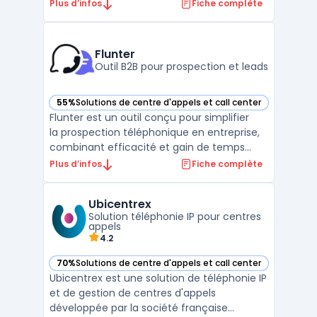
communications. Doté d'une technologie
Plus d’infos
Fiche complète
avancée, ARIA fonctionne 24h/24, offrant
une réponse rapide et humaine aux appels
entrants. Sa capacité à filtrer les appels, à
Flunter
prendre des rendez ...
Outil B2B pour prospection et leads
55%
Solutions de centre d'appels et call center
— voir Flunter dans cette catégorie
Flunter est un outil conçu pour simplifier
la prospection téléphonique en entreprise,
combinant efficacité et gain de temps
pour les commerciaux et recruteurs. Grâce
Plus d’infos
Fiche complète
à sa fonction power dialer, les utilisateurs
peuvent appeler plusieurs prospects de
Ubicentrex
manière simultanée, optimisant ...
Solution téléphonie IP pour centres
appels
4.2
70%
Solutions de centre d'appels et call center
— voir Ubicentrex dans cette catégorie
Ubicentrex est une solution de téléphonie IP
et de gestion de centres d'appels
développée par la société française