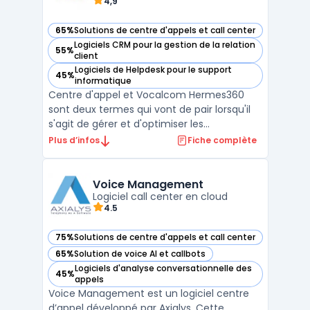
4,9
65%
Solutions de centre d'appels et call center
— voir Vocalcom Hermes360 dans cette catégorie
Logiciels CRM pour la gestion de la relation
55%
— voir Vocalcom Hermes360 dans cette catégorie
client
Logiciels de Helpdesk pour le support
45%
— voir Vocalcom Hermes360 dans cette catégorie
informatique
Centre d'appel et Vocalcom Hermes360
sont deux termes qui vont de pair lorsqu'il
s'agit de gérer et d'optimiser les
performances d'un centre d'appel.
Plus d’infos
Fiche complète
Vocalcom Hermes360 est une plateforme
multi-canal entièrement intégrée qui
permet de gérer l'interaction client dans un
Voice Management
Logiciel call center en cloud
centre d'appel. Elle offre un ...
4.5
75%
Solutions de centre d'appels et call center
— voir Voice Management dans cette catégorie
65%
Solution de voice AI et callbots
— voir Voice Management dans cette catégorie
Logiciels d'analyse conversationnelle des
45%
— voir Voice Management dans cette catégorie
appels
Voice Management est un logiciel centre
d’appel développé par Axialys. Cette