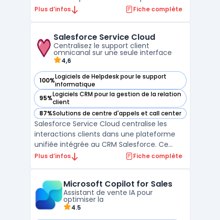
gérer facilement leurs interactions clients
Plus d’infos
Fiche complète
via divers canaux, tels que la voix, le chat et
les messages, et d'utiliser des analyses en
Salesforce Service Cloud
temps réel pour améliorer leurs
Centralisez le support client
performances o ...
omnicanal sur une seule interface
4,6
Logiciels de Helpdesk pour le support
100%
— voir Salesforce Service Cloud dans cette catégorie
informatique
Logiciels CRM pour la gestion de la relation
95%
— voir Salesforce Service Cloud dans cette catégorie
client
87%
Solutions de centre d'appels et call center
— voir Salesforce Service Cloud dans cette catégorie
Salesforce Service Cloud centralise les
interactions clients dans une plateforme
unifiée intégrée au CRM Salesforce. Ce
service s’adresse aux entreprises cherchant
Plus d’infos
Fiche complète
à optimiser la productivité du support et à
automatiser l’assistance à grande échelle.
Microsoft Copilot for Sales
Les équipes métiers, impliquées dans la
Assistant de vente IA pour
gestion d ...
optimiser la
4.5