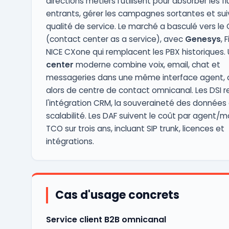
directions métiers l'utilisent pour absorber les fl
entrants, gérer les campagnes sortantes et suiv
qualité de service. Le marché a basculé vers l
(contact center as a service), avec
Genesys
, 
NICE CXone qui remplacent les PBX historiques.
center
moderne combine voix, email, chat et
messageries dans une même interface agent, o
alors de centre de contact omnicanal. Les DSI 
l'intégration CRM, la souveraineté des données 
scalabilité. Les DAF suivent le coût par agent/mo
TCO sur trois ans, incluant SIP trunk, licences et
intégrations.
Cas d'usage concrets
Service client B2B omnicanal