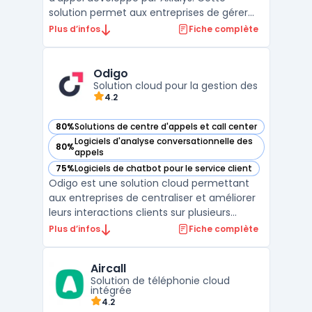
solution permet aux entreprises de gérer
leurs communications téléphoniques grâce
Plus d’infos
Fiche complète
à une infrastructure cloud et des
fonctionnalités avancées de téléphonie IP
entreprise. Elle facilite la gestion des appels
Odigo
entrants et sorta ...
Solution cloud pour la gestion des
4.2
80%
Solutions de centre d'appels et call center
— voir Odigo dans cette catégorie
Logiciels d'analyse conversationnelle des
80%
— voir Odigo dans cette catégorie
appels
75%
Logiciels de chatbot pour le service client
— voir Odigo dans cette catégorie
Odigo est une solution cloud permettant
aux entreprises de centraliser et améliorer
leurs interactions clients sur plusieurs
canaux : téléphone, chat, email et réseaux
Plus d’infos
Fiche complète
sociaux. Grâce à une approche omnicanale
et à l'intelligence artificielle, elle automatise
Aircall
certaines tâches et facilite le travail d ...
Solution de téléphonie cloud
intégrée
4.2