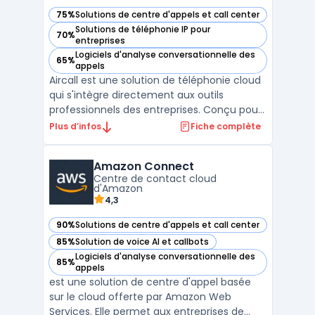
75%
Solutions de centre d'appels et call center
— voir Aircall dans cette catégorie
Solutions de téléphonie IP pour
70%
— voir Aircall dans cette catégorie
entreprises
Logiciels d'analyse conversationnelle des
65%
— voir Aircall dans cette catégorie
appels
Aircall est une solution de téléphonie cloud
qui s'intègre directement aux outils
professionnels des entreprises. Conçu pour
répondre aux besoins des équipes
Plus d’infos
Fiche complète
commerciales et du service client, il
permet de gérer les appels entrants et
Amazon Connect
sortants avec une flexibilité accrue. La
Centre de contact cloud
plateforme repose sur un ...
d'Amazon
4,3
90%
Solutions de centre d'appels et call center
— voir Amazon Connect dans cette catégorie
85%
Solution de voice AI et callbots
— voir Amazon Connect dans cette catégorie
Logiciels d'analyse conversationnelle des
85%
— voir Amazon Connect dans cette catégorie
appels
est une solution de centre d'appel basée
sur le cloud offerte par Amazon Web
Services. Elle permet aux entreprises de