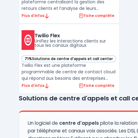
plateforme centralisant la gestion des
retours clients et l’analyse de leurs
interactions sur tous les canaux. Les
Plus d’infos
Fiche complète
entreprises utilisent les données recueillies
en temps réel, issues d’enquêtes,
d’échanges avec le centre de contact, des
Twilio Flex
réseaux sociaux ou de ...
Unifiez les interactions clients sur
tous les canaux digitaux
71%
Solutions de centre d'appels et call center
— voir Twilio Flex dans cette catégorie
Twilio Flex est une plateforme
programmable de centre de contact cloud
qui répond aux besoins des entreprises
souhaitant unifier et personnaliser leur
Plus d’infos
Fiche complète
gestion des interactions clients. Les équipes
Solutions de centre d'appels et call c
de service client et de vente centralisent
les échanges via une interface unique,
avec un accès natif à ...
Un logiciel de
centre d'appels
pilote la relation
par téléphone et canaux voix associés. Les DSI, 