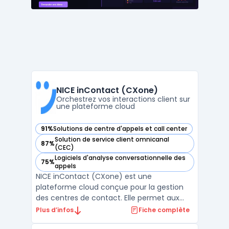
NICE inContact (CXone)
Orchestrez vos interactions client sur
une plateforme cloud
91%
Solutions de centre d'appels et call center
— voir NICE inContact (CXone) dans cette catégorie
Solution de service client omnicanal
87%
— voir NICE inContact (CXone) dans cette catégorie
(CEC)
Logiciels d'analyse conversationnelle des
75%
— voir NICE inContact (CXone) dans cette catégorie
appels
NICE inContact (CXone) est une
plateforme cloud conçue pour la gestion
des centres de contact. Elle permet aux
organisations de centraliser les interactions
Plus d’infos
Fiche complète
client, piloter le workforce management et