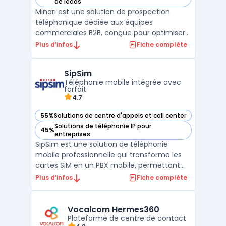
— voir Minari dans cette catégorie
de leads
Minari est une solution de prospection
téléphonique dédiée aux équipes
commerciales B2B, conçue pour optimiser
la gestion et l’efficacité des appels
Plus d’infos
Fiche complète
sortants. Doté d’une
technologie AI avancée, le logiciel facilite
SipSim
le cold calling à grande échelle en
Téléphonie mobile intégrée avec
permettant d’a ...
forfait
4.7
55%
Solutions de centre d'appels et call center
— voir SipSim dans cette catégorie
Solutions de téléphonie IP pour
45%
— voir SipSim dans cette catégorie
entreprises
SipSim est une solution de téléphonie
mobile professionnelle qui transforme les
cartes SIM en un PBX mobile, permettant
aux entreprises d'unifier leurs
Plus d’infos
Fiche complète
communications sans infrastructure
supplémentaire. Grâce à son intégration
avancée avec les outils de CRM téléphonie,
Vocalcom Hermes360
elle optimise la gestion des a ...
Plateforme de centre de contact