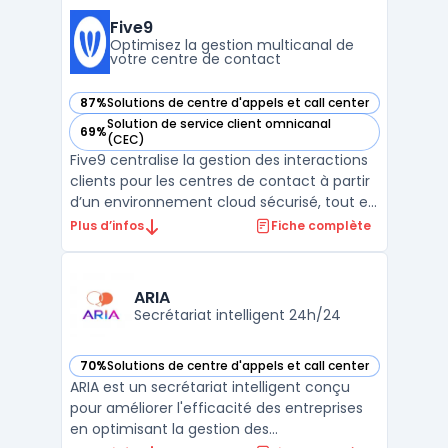
intégrer la voix, le digital ainsi que la donnée
métier. Les équipes gèrent des volumes
Five9
d’appels imp ...
Optimisez la gestion multicanal de
votre centre de contact
87%
Solutions de centre d'appels et call center
— voir Five9 dans cette catégorie
Solution de service client omnicanal
69%
— voir Five9 dans cette catégorie
(CEC)
Five9 centralise la gestion des interactions
clients pour les centres de contact à partir
d’un environnement cloud sécurisé, tout en
intégrant des outils pour l’engagement
Plus d’infos
Fiche complète
multicanal. La plateforme couvre
l’automatisation de l’accueil, la distribution
des tâches et le suivi des agents en temps
ARIA
réel, ...
Secrétariat intelligent 24h/24
70%
Solutions de centre d'appels et call center
— voir ARIA dans cette catégorie
ARIA est un secrétariat intelligent conçu
pour améliorer l'efficacité des entreprises
en optimisant la gestion des