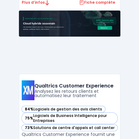
de solutions pour la gestion des relations
Plus d’infos
Fiche complète
client, des ventes, et des services. Conçue
pour améliorer l'efficacité opérationnelle et
la satisfaction client, Salesforce est
particulièrement adap ...
Qualtrics Customer Experience
Analysez les retours clients et
automatisez leur traitement
84%
Logiciels de gestion des avis clients
— voir Qualtrics Customer Experience dans cette catégorie
Logiciels de Business Intelligence pour
75%
— voir Qualtrics Customer Experience dans cette catégorie
Entreprises
73%
Solutions de centre d'appels et call center
— voir Qualtrics Customer Experience dans cette catégorie
Qualtrics Customer Experience fournit une