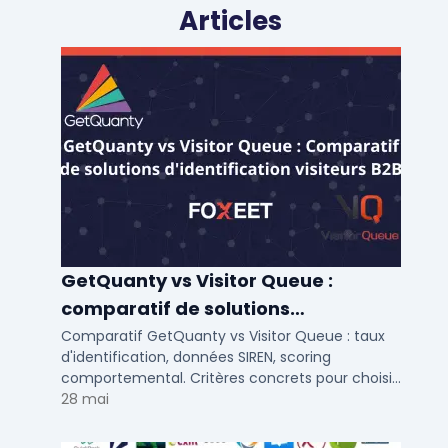
Articles
GetQuanty vs Visitor Queue :
comparatif de solutions
d'identification visiteurs B2B
Comparatif GetQuanty vs Visitor Queue : taux
d'identification, données SIREN, scoring
comportemental. Critères concrets pour choisir
votre solution de lead generation B2B en PME et
28 mai
ETI.