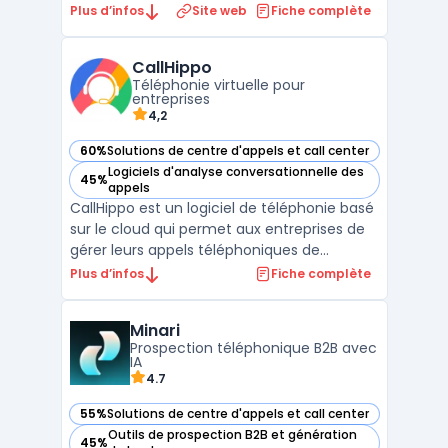
Ubicentrex. Cette plateforme VoIP combine
Plus d’infos
Site web
Fiche complète
logiciel de téléphonie, outils de gestion des
appels et infrastructure de communication
CallHippo
unifiée pour optimiser les activités de
Téléphonie virtuelle pour
télémarketing e ...
entreprises
4,2
60%
Solutions de centre d'appels et call center
— voir CallHippo dans cette catégorie
Logiciels d'analyse conversationnelle des
45%
— voir CallHippo dans cette catégorie
appels
CallHippo est un logiciel de téléphonie basé
sur le cloud qui permet aux entreprises de
gérer leurs appels téléphoniques de
manière efficace et professionnelle. Il offre
Plus d’infos
Fiche complète
une gamme de fonctionnalités avancées
telles que la numérotation automatique, la
Minari
distribution des appels, la messagerie
Prospection téléphonique B2B avec
vocale, la ...
IA
4.7
55%
Solutions de centre d'appels et call center
— voir Minari dans cette catégorie
Outils de prospection B2B et génération
45%