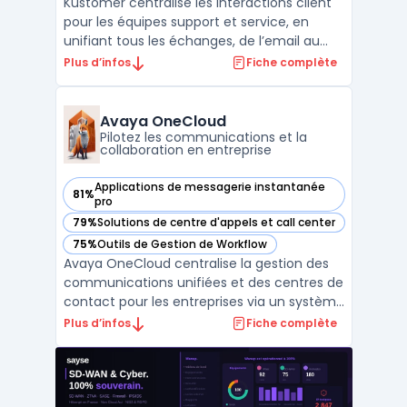
Kustomer centralise les interactions client
pour les équipes support et service, en
unifiant tous les échanges, de l’email au
chat en passant par la voix et les réseaux
Plus d’infos
Fiche complète
sociaux, au sein d’une même interface.
Cette plateforme SaaS répond aux enjeux
de gestion multi-canal, avec un historique
Avaya OneCloud
complet p ...
Pilotez les communications et la
collaboration en entreprise
Applications de messagerie instantanée
81%
— voir Avaya OneCloud dans cette catégorie
pro
79%
Solutions de centre d'appels et call center
— voir Avaya OneCloud dans cette catégorie
75%
Outils de Gestion de Workflow
— voir Avaya OneCloud dans cette catégorie
Avaya OneCloud centralise la gestion des
communications unifiées et des centres de
contact pour les entreprises via un système
d’abonnement. Les organisations disposent
Plus d’infos
Fiche complète
ainsi d’un modèle OPEX, évitant l’achat de
licences perpétuelles et maîtrisant leurs
coûts. Ce service permet de déployer des
outil ...