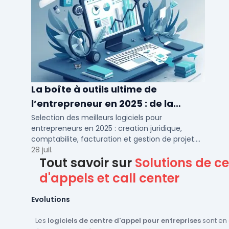
La boîte à outils ultime de
l’entrepreneur en 2025 : de la
création à la gestion
Selection des meilleurs logiciels pour
entrepreneurs en 2025 : creation juridique,
comptabilite, facturation et gestion de projet.
Outils adaptes aux TPE, PME et independants en
28 juil.
Tout savoir sur
Solutions de c
France.
d'appels et call center
Evolutions
Les
logiciels de centre d'appel pour entreprises
sont en