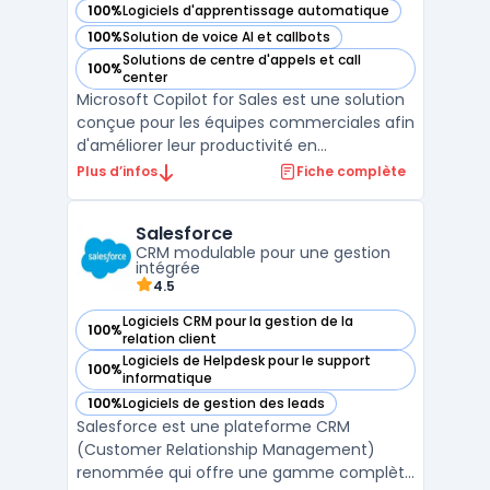
100%
Logiciels d'apprentissage automatique
— voir Microsoft Copilot for Sales dans cette catégorie
100%
Solution de voice AI et callbots
— voir Microsoft Copilot for Sales dans cette catégorie
Solutions de centre d'appels et call
100%
— voir Microsoft Copilot for Sales dans cette catégorie
center
Microsoft Copilot for Sales est une solution
conçue pour les équipes commerciales afin
d'améliorer leur productivité en
automatisant les tâches répétitives et en
Plus d’infos
Fiche complète
simplifiant la gestion des processus de
vente. Cet outil intelligent, basé sur
Salesforce
l'intelligence artificielle, permet de
CRM modulable pour une gestion
centraliser les info ...
intégrée
4.5
Logiciels CRM pour la gestion de la
100%
— voir Salesforce dans cette catégorie
relation client
Logiciels de Helpdesk pour le support
100%
— voir Salesforce dans cette catégorie
informatique
100%
Logiciels de gestion des leads
— voir Salesforce dans cette catégorie
Salesforce est une plateforme CRM
(Customer Relationship Management)
renommée qui offre une gamme complète