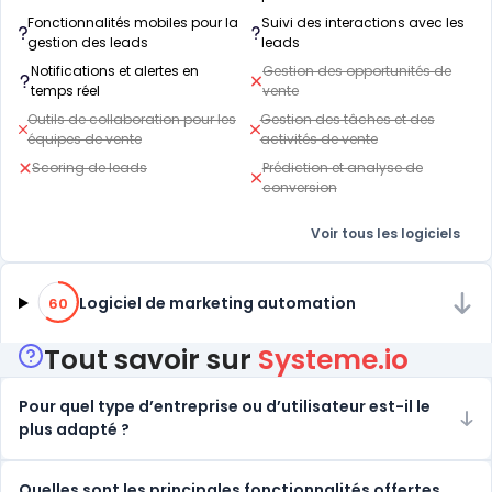
Fonctionnalités mobiles pour la
Suivi des interactions avec les
gestion des leads
leads
Notifications et alertes en
Gestion des opportunités de
temps réel
vente
Outils de collaboration pour les
Gestion des tâches et des
équipes de vente
activités de vente
Scoring de leads
Prédiction et analyse de
conversion
Voir tous les logiciels
60% de compatibilité
Logiciel de marketing automation
60
Tout savoir sur
Systeme.io
Pour quel type d’entreprise ou d’utilisateur est-il le
plus adapté ?
Quelles sont les principales fonctionnalités offertes