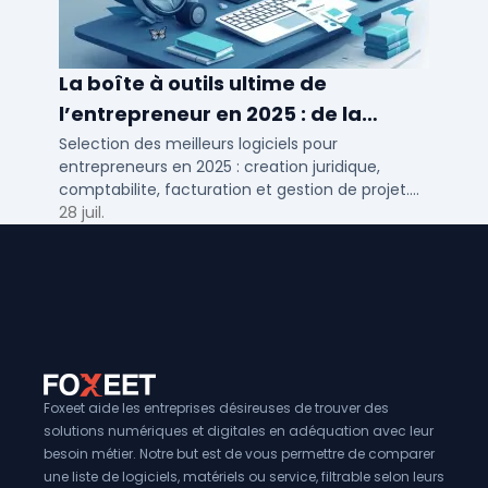
La boîte à outils ultime de
l’entrepreneur en 2025 : de la
création à la gestion
Selection des meilleurs logiciels pour
entrepreneurs en 2025 : creation juridique,
comptabilite, facturation et gestion de projet.
Outils adaptes aux TPE, PME et independants en
28 juil.
France.
Foxeet aide les entreprises désireuses de trouver des
solutions numériques et digitales en adéquation avec leur
besoin métier. Notre but est de vous permettre de comparer
une liste de logiciels, matériels ou service, filtrable selon leurs