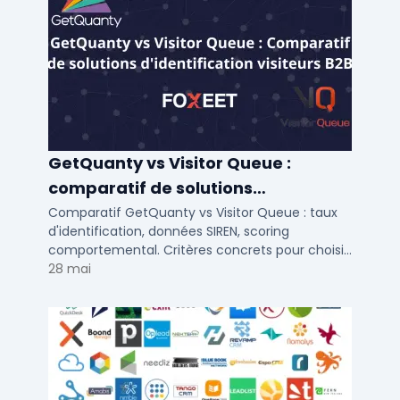
GetQuanty vs Visitor Queue :
comparatif de solutions
d'identification visiteurs B2B
Comparatif GetQuanty vs Visitor Queue : taux
d'identification, données SIREN, scoring
comportemental. Critères concrets pour choisir
votre solution de lead generation B2B en PME et
28 mai
ETI.