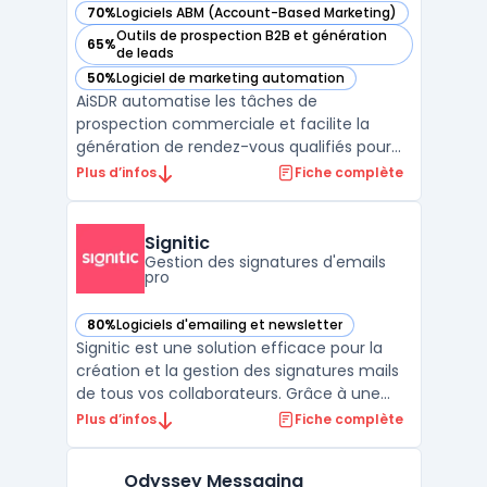
70%
Logiciels ABM (Account-Based Marketing)
— voir AiSDR dans cette catégorie
Outils de prospection B2B et génération
65%
— voir AiSDR dans cette catégorie
de leads
50%
Logiciel de marketing automation
— voir AiSDR dans cette catégorie
AiSDR automatise les tâches de
prospection commerciale et facilite la
génération de rendez-vous qualifiés pour
les équipes orientées pipeline. Le produit
Plus d’infos
Fiche complète
cible les directions commerciales, les
équipes revenues et les sales leaders
impliqués dans la gestion de processus de
Signitic
prospection. En centralisan ...
Gestion des signatures d'emails
pro
80%
Logiciels d'emailing et newsletter
— voir Signitic dans cette catégorie
Signitic est une solution efficace pour la
création et la gestion des signatures mails
de tous vos collaborateurs. Grâce à une
interface unique, cette solution permet de
Plus d’infos
Fiche complète
centraliser et de contrôler les signatures
électroniques, garantissant ainsi une
Odyssey Messaging
cohérence dans la communication de