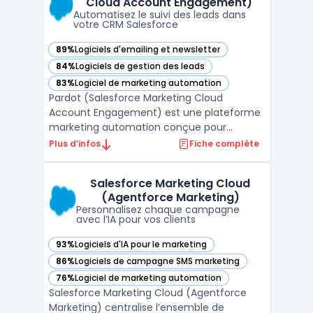
Cloud Account Engagement)
intégration complète avec le CRM. L ...
Automatisez le suivi des leads dans
votre CRM Salesforce
89%
Logiciels d'emailing et newsletter
— voir Pardot (Salesforce Marketing Cloud Account Engage
84%
Logiciels de gestion des leads
— voir Pardot (Salesforce Marketing Cloud Account Engage
83%
Logiciel de marketing automation
— voir Pardot (Salesforce Marketing Cloud Account Engage
Pardot (Salesforce Marketing Cloud
Account Engagement) est une plateforme
marketing automation conçue pour
synchroniser les activités marketing et
Plus d’infos
Fiche complète
commerciales dans un environnement B2B.
Ce logiciel vise les organisations ayant des
Salesforce Marketing Cloud
cycles de vente longs ou des besoins de
(Agentforce Marketing)
qualification, de nurturing ...
Personnalisez chaque campagne
avec l’IA pour vos clients
93%
Logiciels d'IA pour le marketing
— voir Salesforce Marketing Cloud (Agentforce Marketing) 
86%
Logiciels de campagne SMS marketing
— voir Salesforce Marketing Cloud (Agentforce Marketing) 
76%
Logiciel de marketing automation
— voir Salesforce Marketing Cloud (Agentforce Marketing) 
Salesforce Marketing Cloud (Agentforce
Marketing) centralise l’ensemble de