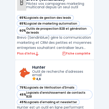
dont vous avez besoin ...
Pilotez vos campagnes marketing
multicanal depuis un seul outil
65%
Logiciels de gestion des leads
— voir Brevo (Sendinblue) dans cette catégorie
65%
Logiciel de marketing automation
— voir Brevo (Sendinblue) dans cette catégorie
Outils de prospection B2B et génération
60%
— voir Brevo (Sendinblue) dans cette catégorie
de leads
Brevo (Sendinblue) gère la communication
marketing et CRM des petites et moyennes
entreprises souhaitant centraliser leurs
actions sans multiplier les outils. La
Plus d’infos
Fiche complète
plateforme s’adresse aux équipes qui
traitent un volume d’e-mails élevé et visent
Hunter
à maîtriser leurs budgets, tout en
Outil de recherche d'adresses
respectant les exigen ...
email
4,6
75%
Logiciels de Vérification d'Emails
— voir Hunter dans cette catégorie
Logiciels d'enrichissement de contacts
45%
— voir Hunter dans cette catégorie
B2B
45%
Logiciels d'emailing et newsletter
— voir Hunter dans cette catégorie
Hunter est un outil en ligne performant