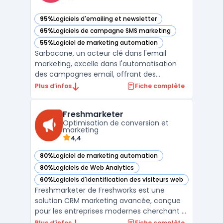
95%
Logiciels d'emailing et newsletter
— voir Sarbacane dans cette catégorie
65%
Logiciels de campagne SMS marketing
— voir Sarbacane dans cette catégorie
55%
Logiciel de marketing automation
— voir Sarbacane dans cette catégorie
Sarbacane, un acteur clé dans l'email
marketing, excelle dans l'automatisation
des campagnes email, offrant des
stratégies d'automatisation email efficaces
Plus d’infos
Fiche complète
pour maximiser l'engagement client. Avec
des outils d'automatisation pour
Freshmarketer
campagnes email, Sarbacane facilite la
Optimisation de conversion et
création de campagnes email cib ...
marketing
4,4
80%
Logiciel de marketing automation
— voir Freshmarketer dans cette catégorie
80%
Logiciels de Web Analytics
— voir Freshmarketer dans cette catégorie
60%
Logiciels d'identification des visiteurs web
— voir Freshmarketer dans cette catégorie
Freshmarketer de Freshworks est une
solution CRM marketing avancée, conçue
pour les entreprises modernes cherchant à
optimiser leurs stratégies de marketing
Plus d’infos
Fiche complète