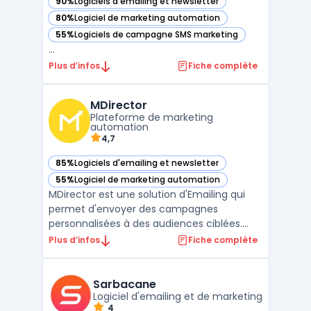
90%
Logiciels d'emailing et newsletter
— voir ActiveTrail dans cette catégorie
80%
Logiciel de marketing automation
— voir ActiveTrail dans cette catégorie
55%
Logiciels de campagne SMS marketing
— voir ActiveTrail dans cette catégorie
...
Plus d’infos
Fiche complète
MDirector
Plateforme de marketing
automation
4,7
85%
Logiciels d'emailing et newsletter
— voir MDirector dans cette catégorie
55%
Logiciel de marketing automation
— voir MDirector dans cette catégorie
MDirector est une solution d'Emailing qui
permet d'envoyer des campagnes
personnalisées à des audiences ciblées.
Avec cette plate-forme, il est possible de
Plus d’infos
Fiche complète
mesurer l'impact de chaque action en
temps réel, afin d'optimiser le ROI. Grâce à
ses fonctionnalités avancées, MDirector
Sarbacane
facilite la mise en pl ...
Logiciel d'emailing et de marketing
4