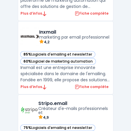
plateforme de marketing automation qui
offre des solutions de gestion de
campagnes marketing multicanal, de
Plus d’infos
Fiche complète
personnalisation de l'expérience client et
d'optimisation des décisions marketing.
Grâce à l'intégration de données en temps
Inxmail
réel et de l'analytique avanc ...
marketing par email professionnel
4,2
85%
Logiciels d'emailing et newsletter
— voir Inxmail dans cette catégorie
60%
Logiciel de marketing automation
— voir Inxmail dans cette catégorie
Inxmail est une entreprise innovante
spécialisée dans le domaine de l'emailing.
Fondée en 1999, elle propose des solutions
de marketing digital pour aider les
Plus d’infos
Fiche complète
entreprises à communiquer efficacement
avec leurs clients via leurs boîtes mail.
Stripo.email
Grâce à ses nombreuses fonctionnalités,
Créateur d'e-mails professionnels
Inxmail est devenue ...
et
4,9
75%
Logiciels d'emailing et newsletter
— voir Stripo.email dans cette catégorie