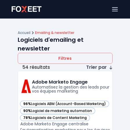
Ouver
Accueil
Emailing & newsletter
Logiciels d'emailing et
newsletter
Filtres
54 résultats
Trier par
Adobe Marketo Engage
Automatisez la gestion des leads pour
vos équipes marketing
96%
Logiciels ABM (Account-Based Marketing)
— voir Adobe Marketo Engage dans cette catégorie
90%
Logiciel de marketing automation
— voir Adobe Marketo Engage dans cette catégorie
78%
Logiciels de Content Marketing
— voir Adobe Marketo Engage dans cette catégorie
Adobe Marketo Engage centralise