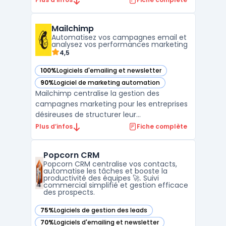
digital. Ce logiciel robuste offre une
gamme complète de fonctionnalités pour
Mailchimp
automatiser les campagnes marketing,
Automatisez vos campagnes email et
permettant ainsi une gestion ...
analysez vos performances marketing
4,5
100%
Logiciels d'emailing et newsletter
— voir Mailchimp dans cette catégorie
90%
Logiciel de marketing automation
— voir Mailchimp dans cette catégorie
Mailchimp centralise la gestion des
campagnes marketing pour les entreprises
désireuses de structurer leur
communication et d’automatiser leurs
Plus d’infos
Fiche complète
échanges clients. D’abord conçu pour la
marketing automation et l’envoi d’emails à
Popcorn CRM
grande échelle, Mailchimp cible les sociétés
Popcorn CRM centralise vos contacts,
recherchant un outil pour gé ...
automatise les tâches et booste la
productivité des équipes 🚀. Suivi
commercial simplifié et gestion efficace
des prospects.
75%
Logiciels de gestion des leads
— voir Popcorn CRM dans cette catégorie
70%
Logiciels d'emailing et newsletter
— voir Popcorn CRM dans cette catégorie