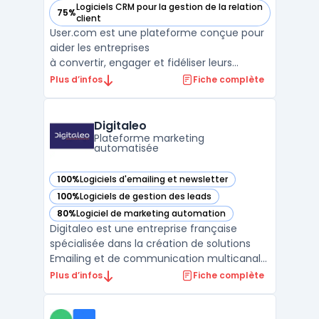
Logiciels CRM pour la gestion de la relation
75%
— voir user.com dans cette catégorie
client
User.com est une plateforme conçue pour
aider les entreprises
à convertir, engager et fidéliser leurs
utilisateurs. Grâce à une
Plus d’infos
Fiche complète
communication omnicanale, cet outil
permet de transmettre le bon message via
le bon canal au bon utilisateur, au moment
Digitaleo
opportun. User.com offre une
Plateforme marketing
automatisée
meilleure compréhension ...
100%
Logiciels d'emailing et newsletter
— voir Digitaleo dans cette catégorie
100%
Logiciels de gestion des leads
— voir Digitaleo dans cette catégorie
80%
Logiciel de marketing automation
— voir Digitaleo dans cette catégorie
Digitaleo est une entreprise française
spécialisée dans la création de solutions
Emailing et de communication multicanale.
Fondée en 2004, la société se situe à
Plus d’infos
Fiche complète
Rennes, au cœur de la Bretagne. Digitaleo
propose une gamme complète d'outils
pour le marketing de ses clients, incluant