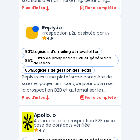
solutions d'email marketing, de landing
pages, de création de formulaires, de
Plus d’infos
Fiche complète
webinaires, et plus encore. Avec ses
fonctionnalités avancées, GetResponse
permet aux entreprises de gérer
Reply.io
efficacement leurs campagnes de
Prospection B2B assistée par IA
4.6
marketing numé ...
90%
Logiciels d'emailing et newsletter
— voir Reply.io dans cette catégorie
Outils de prospection B2B et génération
85%
— voir Reply.io dans cette catégorie
de leads
85%
Logiciels de gestion des leads
— voir Reply.io dans cette catégorie
Reply.io est une plateforme complète de
sales engagement conçue pour optimiser
la prospection B2B et automatiser les
interactions commerciales. S'appuyant sur
Plus d’infos
Fiche complète
l'intelligence artificielle, cet outil permet
aux équipes de vente de générer des leads
Apollo.io
qualifiés, de convertir le trafic web en
Automatisez la prospection B2B avec
rendez-vous ...
base de contacts vérifiée
4.7