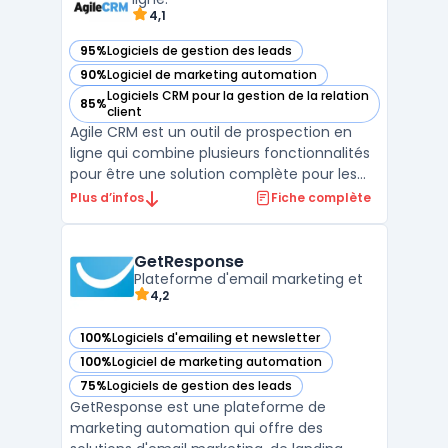
4,1
95%
Logiciels de gestion des leads
— voir Agile CRM dans cette catégorie
90%
Logiciel de marketing automation
— voir Agile CRM dans cette catégorie
Logiciels CRM pour la gestion de la relation
85%
— voir Agile CRM dans cette catégorie
client
Agile CRM est un outil de prospection en
ligne qui combine plusieurs fonctionnalités
pour être une solution complète pour les
entreprises. Il permet de mettre en place
Plus d’infos
Fiche complète
des campagnes marketing, de gérer les
ventes et de suivre les interactions avec les
clients. Agile CRM offre des fonctionnalités
GetResponse
tel ...
Plateforme d'email marketing et
4,2
100%
Logiciels d'emailing et newsletter
— voir GetResponse dans cette catégorie
100%
Logiciel de marketing automation
— voir GetResponse dans cette catégorie
75%
Logiciels de gestion des leads
— voir GetResponse dans cette catégorie
GetResponse est une plateforme de
marketing automation qui offre des