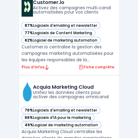
consultants rencontrent la question de
Customer.io
maintenir une communication ré ...
Activez des campagnes multi‑canal
automatisées pour vos clients
87%
Logiciels d'emailing et newsletter
— voir Customer.io dans cette catégorie
77%
Logiciels de Content Marketing
— voir Customer.io dans cette catégorie
62%
Logiciel de marketing automation
— voir Customer.io dans cette catégorie
Customer.io centralise la gestion des
campagnes marketing automatisées pour
les équipes responsables de la
communication sur plusieurs canaux. Ce
Plus d’infos
Fiche complète
logiciel s’adresse aux organisations qui
souhaitent activer, personnaliser et
homogénéiser leurs échanges clients à
Acquia Marketing Cloud
grande échelle, sans multiplier les ou ...
Unifiez les données clients pour
activer des campagnes omnicanal
76%
Logiciels d'emailing et newsletter
— voir Acquia Marketing Cloud dans cette catégorie
66%
Logiciels d'IA pour le marketing
— voir Acquia Marketing Cloud dans cette catégorie
49%
Logiciel de marketing automation
— voir Acquia Marketing Cloud dans cette catégorie
Acquia Marketing Cloud centralise les