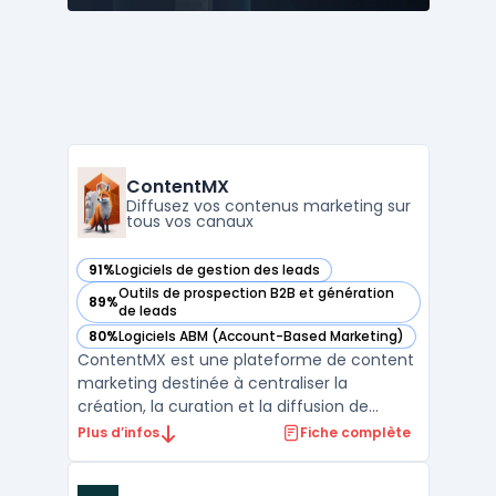
ContentMX
Diffusez vos contenus marketing sur
tous vos canaux
91%
Logiciels de gestion des leads
— voir ContentMX dans cette catégorie
Outils de prospection B2B et génération
89%
— voir ContentMX dans cette catégorie
de leads
80%
Logiciels ABM (Account-Based Marketing)
— voir ContentMX dans cette catégorie
ContentMX est une plateforme de content
marketing destinée à centraliser la
création, la curation et la diffusion de
contenus dans un contexte de réseaux de
Plus d’infos
Fiche complète
partenaires commerciaux. Les entreprises
disposant de distributeurs ou de