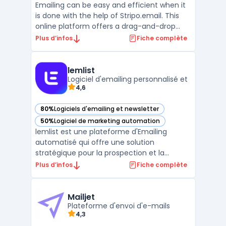
Emailing can be easy and efficient when it
is done with the help of Stripo.email. This
online platform offers a drag-and-drop
editor that is intuitive and user-friendly. It is
Plus d’infos
Fiche complète
perfect for creating professional email
templates and newsletters that will engage
your customers. Stripo.email also has a l ...
lemlist
Logiciel d'emailing personnalisé et
4,6
80%
Logiciels d'emailing et newsletter
— voir lemlist dans cette catégorie
50%
Logiciel de marketing automation
— voir lemlist dans cette catégorie
lemlist est une plateforme d'Emailing
automatisé qui offre une solution
stratégique pour la prospection et la
communication client. Avec ses
Plus d’infos
Fiche complète
fonctionnalités avancées telles que la
personnalisation à grande échelle, le suivi
des e-mails en temps réel et les
Mailjet
intégrations avec les applications de premi
Plateforme d'envoi d'e-mails
4,3
...