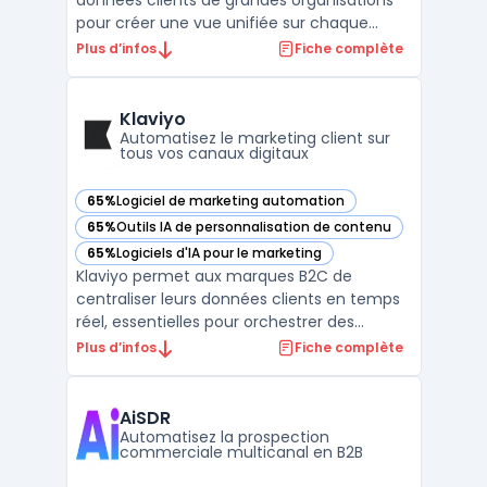
données clients de grandes organisations
pour créer une vue unifiée sur chaque
contact. Face à une multiplication des
Plus d’infos
Fiche complète
canaux et à la fragmentation des parcours,
les directions marketing regroupent des
informations provenant de sources en
Klaviyo
ligne, hors ligne ou de ...
Automatisez le marketing client sur
tous vos canaux digitaux
65%
Logiciel de marketing automation
— voir Klaviyo dans cette catégorie
65%
Outils IA de personnalisation de contenu
— voir Klaviyo dans cette catégorie
65%
Logiciels d'IA pour le marketing
— voir Klaviyo dans cette catégorie
Klaviyo permet aux marques B2C de
centraliser leurs données clients en temps
réel, essentielles pour orchestrer des
campagnes multicanales. Les directions
Plus d’infos
Fiche complète
marketing peuvent unifier les informations
comportementales, transactionnelles et
d’engagement issues du web, du mobile et
AiSDR
des plateformes e-comm ...
Automatisez la prospection
commerciale multicanal en B2B