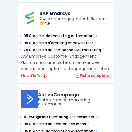
rapprocher les entreprises de leurs clients
et d'engager ces derniers de manière plus
efficace. La plateforme propose une boîte
SAP Emarsys
à outil ...
Customer Engagement Platform
4.5
95%
Logiciel de marketing automation
— voir SAP Emarsys dans cette catégorie
95%
Logiciels d'emailing et newsletter
— voir SAP Emarsys dans cette catégorie
75%
Logiciels de campagne SMS marketing
— voir SAP Emarsys dans cette catégorie
SAP Emarsys Customer Engagement
Platform est une plateforme avancée
conçue pour optimiser l’engagement client
à travers des campagnes marketing
Plus d’infos
Fiche complète
personnalisées et omnicanal. Elle permet
aux entreprises de centraliser leurs données
clients, de personnaliser les interactions en
ActiveCampaign
temps réel et de mesurer ...
Plateforme de marketing
automation.
100%
Logiciels d'emailing et newsletter
— voir ActiveCampaign dans cette catégorie
95%
Logiciels de gestion des leads
— voir ActiveCampaign dans cette catégorie
85%
Logiciel de marketing automation