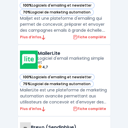
100%
Logiciels d'emailing et newsletter
— voir Mailjet dans cette catégorie
70%
Logiciel de marketing automation
— voir Mailjet dans cette catégorie
Mailjet est une plateforme d'emailing qui
permet de concevoir, préparer et envoyer
des campagnes emails à grande échelle.
Elle offre également des fonctionnalités
Plus d’infos
Fiche complète
telles que des outils de personnalisation des
messages, des automatisations avancées
MailerLite
et une analyse en temps réel des résultats
Logiciel d'email marketing simple
de la cam ...
et
4,7
100%
Logiciels d'emailing et newsletter
— voir MailerLite dans cette catégorie
75%
Logiciel de marketing automation
— voir MailerLite dans cette catégorie
MailerLite est une plateforme de marketing
automation avancée permettant aux
utilisateurs de concevoir et d'envoyer des
campagnes email professionnelles. Que
Plus d’infos
Fiche complète
vous soyez une entreprise, une startup ou
une organisation à but non lucratif,
MailerLite vous offre les fonctionnalités
Brevo (Sendinblue)