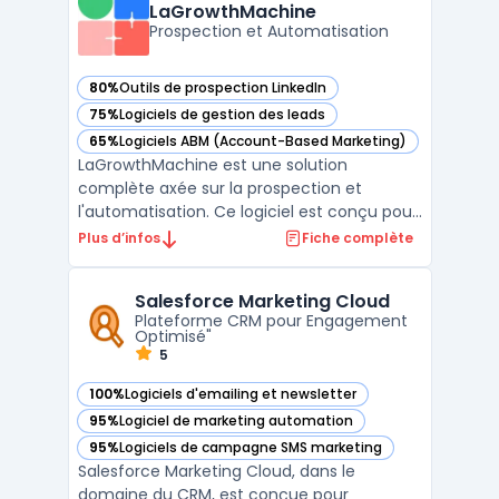
LaGrowthMachine
des campagnes de m ...
Prospection et Automatisation
80%
Outils de prospection LinkedIn
— voir LaGrowthMachine dans cette catégorie
75%
Logiciels de gestion des leads
— voir LaGrowthMachine dans cette catégorie
65%
Logiciels ABM (Account-Based Marketing)
— voir LaGrowthMachine dans cette catégorie
LaGrowthMachine est une solution
complète axée sur la prospection et
l'automatisation. Ce logiciel est conçu pour
aider les entreprises à engager leurs
Plus d’infos
Fiche complète
prospects à travers divers canaux tout en
automatisant de nombreux processus.Il se
Salesforce Marketing Cloud
distingue par sa capacité à intégrer
Plateforme CRM pour Engagement
plusieurs outils, permettant ...
Optimisé"
5
100%
Logiciels d'emailing et newsletter
— voir Salesforce Marketing Cloud dans cette catégorie
95%
Logiciel de marketing automation
— voir Salesforce Marketing Cloud dans cette catégorie
95%
Logiciels de campagne SMS marketing
— voir Salesforce Marketing Cloud dans cette catégorie
Salesforce Marketing Cloud, dans le
domaine du CRM, est conçue pour