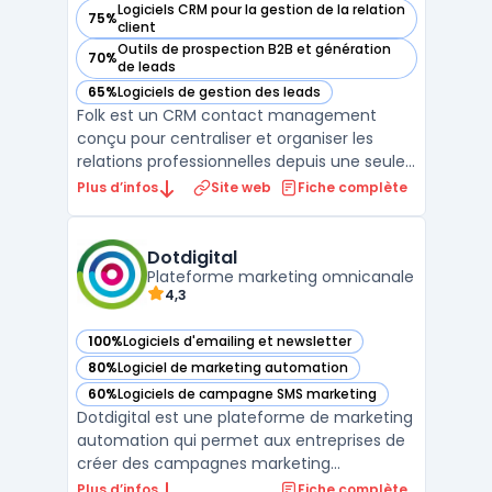
Logiciels CRM pour la gestion de la relation
75%
— voir folk dans cette catégorie
client
Outils de prospection B2B et génération
70%
— voir folk dans cette catégorie
de leads
65%
Logiciels de gestion des leads
— voir folk dans cette catégorie
Folk est un CRM contact management
conçu pour centraliser et organiser les
relations professionnelles depuis une seule
interface. Destiné aux équipes de petite
Plus d’infos
Site web
Fiche complète
taille, ce logiciel cible des profils variés
comme fondateurs, investisseurs, agences,
travailleurs indépendants ou responsables
Dotdigital
partenariat ...
Plateforme marketing omnicanale
4,3
100%
Logiciels d'emailing et newsletter
— voir Dotdigital dans cette catégorie
80%
Logiciel de marketing automation
— voir Dotdigital dans cette catégorie
60%
Logiciels de campagne SMS marketing
— voir Dotdigital dans cette catégorie
Dotdigital est une plateforme de marketing
automation qui permet aux entreprises de
créer des campagnes marketing
personnalisées et hautement ciblées. Avec
Plus d’infos
Fiche complète