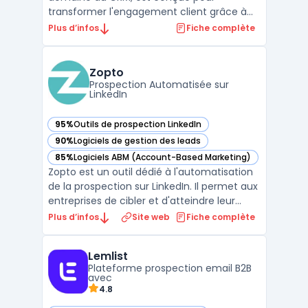
transformer l'engagement client grâce à
des stratégies personnalisées et des
Plus d’infos
Fiche complète
analyses de données approfondies. Avec
des fonctionnalités telles que les "Success
Plans pour l'engagement client Salesforce",
Zopto
cette plateforme permet aux ...
Prospection Automatisée sur
LinkedIn
95%
Outils de prospection LinkedIn
— voir Zopto dans cette catégorie
90%
Logiciels de gestion des leads
— voir Zopto dans cette catégorie
85%
Logiciels ABM (Account-Based Marketing)
— voir Zopto dans cette catégorie
Zopto est un outil dédié à l'automatisation
de la prospection sur LinkedIn. Il permet aux
entreprises de cibler et d'atteindre leur
audience idéale de manière
Plus d’infos
Site web
Fiche complète
automatisée.La plateforme offre des
fonctionnalités variées telles que la
Lemlist
programmation de messages, le suivi des
Plateforme prospection email B2B
performances et l'intégrati ...
avec
4.8