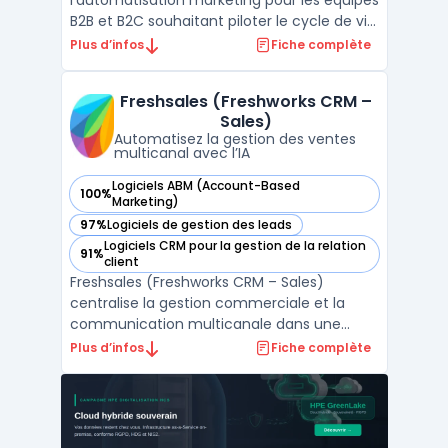
l'automatisation marketing pour les équipes
B2B et B2C souhaitant piloter le cycle de vie
des clients depuis une même plateforme.
Plus d’infos
Fiche complète
Les directions marketing l’utilisent pour
organiser la génération, le suivi et la
Freshsales (Freshworks CRM –
qualification des prospects tout en
Sales)
connectant campagnes ...
Automatisez la gestion des ventes
multicanal avec l’IA
Logiciels ABM (Account-Based
100%
— voir Freshsales (Freshworks CRM – Sales) dans cette caté
Marketing)
97%
Logiciels de gestion des leads
— voir Freshsales (Freshworks CRM – Sales) dans cette caté
Logiciels CRM pour la gestion de la relation
91%
— voir Freshsales (Freshworks CRM – Sales) dans cette caté
client
Freshsales (Freshworks CRM – Sales)
centralise la gestion commerciale et la
communication multicanale dans une
interface organisée pour les équipes de
Plus d’infos
Fiche complète
vente. La capacité à piloter le cycle de
vente complet, depuis la génération du
pipeline commercial jusqu’au suivi avancé
des remontées clients, s’ad ...