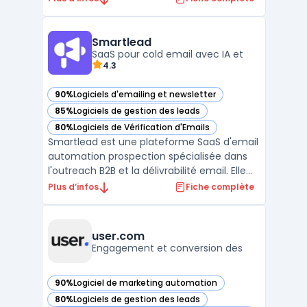
des outils de marketing par e-mail, de SMS,
de réseaux sociaux et de publicités en ligne
intégrés, Dotdigital offre une solution de
Smartlead
marketing to ...
SaaS pour cold email avec IA et
4.3
90%
Logiciels d'emailing et newsletter
— voir Smartlead dans cette catégorie
85%
Logiciels de gestion des leads
— voir Smartlead dans cette catégorie
80%
Logiciels de Vérification d'Emails
— voir Smartlead dans cette catégorie
Smartlead est une plateforme SaaS d'email
automation prospection spécialisée dans
l'outreach B2B et la délivrabilité email. Elle
centralise la gestion des comptes email
Plus d’infos
Fiche complète
illimités, le warm-up automatisé et les
séquences de prospection multicanales. La
solution propose des capacités de ...
user.com
Engagement et conversion des
90%
Logiciel de marketing automation
— voir user.com dans cette catégorie
80%
Logiciels de gestion des leads
— voir user.com dans cette catégorie