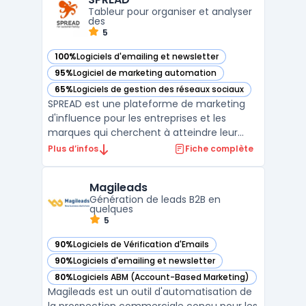
extension Chrome intégrée. La solu ...
Tableur pour organiser et analyser
des
5
100%
Logiciels d'emailing et newsletter
— voir SPREAD dans cette catégorie
95%
Logiciel de marketing automation
— voir SPREAD dans cette catégorie
65%
Logiciels de gestion des réseaux sociaux
— voir SPREAD dans cette catégorie
SPREAD est une plateforme de marketing
d'influence pour les entreprises et les
marques qui cherchent à atteindre leur
public cible via les influenceurs. La
Plus d’infos
Fiche complète
plateforme permet aux entreprises de
trouver des influenceurs pertinents pour
Magileads
leur niche et de les contacter directement
Génération de leads B2B en
pour des campagnes publ ...
quelques
5
90%
Logiciels de Vérification d'Emails
— voir Magileads dans cette catégorie
90%
Logiciels d'emailing et newsletter
— voir Magileads dans cette catégorie
80%
Logiciels ABM (Account-Based Marketing)
— voir Magileads dans cette catégorie
Magileads est un outil d'automatisation de