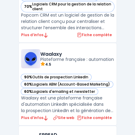
Logiciels CRM pour la gestion de la relation
70%
— voir Popcorn CRM dans cette catégorie
client
Popcorn CRM est un logiciel de gestion de la
relation client conçu pour centraliser et
structurer l’ensemble des interactions
commerciales des entreprises. Ce logiciel
Plus d’infos
Fiche complète
s’adresse aux structures qui recherchent
une solution de crm prospection adaptée à
leurs besoins quotidiens de suivi client, tout
Waalaxy
en ...
Plateforme française : automation
4.5
90%
Outils de prospection LinkedIn
— voir Waalaxy dans cette catégorie
60%
Logiciels ABM (Account-Based Marketing)
— voir Waalaxy dans cette catégorie
60%
Logiciels d'emailing et newsletter
— voir Waalaxy dans cette catégorie
Waalaxy est une plateforme française
d'automation LinkedIn spécialisée dans
la prospection LinkedIn et la génération de
leads B2B. Elle centralise l'automatisation
Plus d’infos
Site web
Fiche complète
des invitations, des messages directs et des
visites de profils LinkedIn dans une
SPREAD