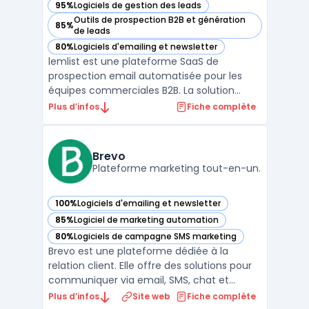
95%
Logiciels de gestion des leads
— voir Lemlist dans cette catégorie
Outils de prospection B2B et génération
85%
— voir Lemlist dans cette catégorie
de leads
80%
Logiciels d'emailing et newsletter
— voir Lemlist dans cette catégorie
lemlist est une plateforme SaaS de
prospection email automatisée pour les
équipes commerciales B2B. La solution
centralise l'engagement multichanale :
Plus d’infos
Fiche complète
email, LinkedIn, WhatsApp et appels depuis
une interface unique sans sortir de
l'outil.lemlist enrichit les contacts via une
Brevo
base de 600 mi ...
Plateforme marketing tout-en-un.
100%
Logiciels d'emailing et newsletter
— voir Brevo dans cette catégorie
85%
Logiciel de marketing automation
— voir Brevo dans cette catégorie
80%
Logiciels de campagne SMS marketing
— voir Brevo dans cette catégorie
Brevo est une plateforme dédiée à la
relation client. Elle offre des solutions pour
communiquer via email, SMS, chat et
d'autres canaux. L'objectif principal est de
Plus d’infos
Site web
Fiche complète