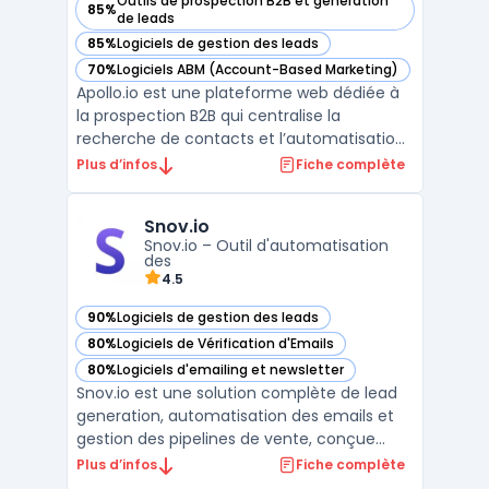
Outils de prospection B2B et génération
85%
— voir Apollo.io dans cette catégorie
de leads
85%
Logiciels de gestion des leads
— voir Apollo.io dans cette catégorie
70%
Logiciels ABM (Account-Based Marketing)
— voir Apollo.io dans cette catégorie
Apollo.io est une plateforme web dédiée à
la prospection B2B qui centralise la
recherche de contacts et l’automatisation
des campagnes d’outreach. L’outil cible
Plus d’infos
Fiche complète
principalement les commerciaux, SDR,
startups, PME et équipes de vente en
Snov.io
croissance, confrontés à la difficulté de
Snov.io – Outil d'automatisation
trouver des prospects f ...
des
4.5
90%
Logiciels de gestion des leads
— voir Snov.io dans cette catégorie
80%
Logiciels de Vérification d'Emails
— voir Snov.io dans cette catégorie
80%
Logiciels d'emailing et newsletter
— voir Snov.io dans cette catégorie
Snov.io est une solution complète de lead
generation, automatisation des emails et
gestion des pipelines de vente, conçue
pour optimiser le processus de prospection
Plus d’infos
Fiche complète
et de conversion. Cet outil permet aux