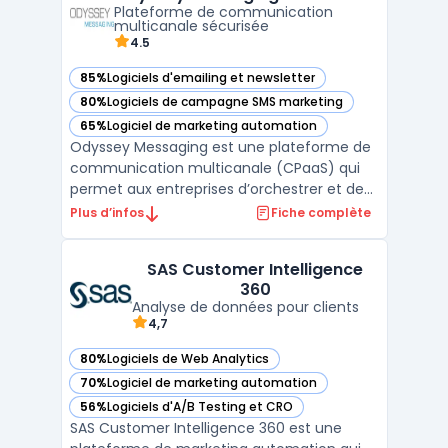
Plateforme de communication
votre entrepri ...
multicanale sécurisée
4.5
85%
Logiciels d'emailing et newsletter
— voir Odyssey Messaging dans cette catégorie
80%
Logiciels de campagne SMS marketing
— voir Odyssey Messaging dans cette catégorie
65%
Logiciel de marketing automation
— voir Odyssey Messaging dans cette catégorie
Odyssey Messaging est une plateforme de
communication multicanale (CPaaS) qui
permet aux entreprises d’orchestrer et de
sécuriser leurs communications
Plus d’infos
Fiche complète
transactionnelles et relationnelles. Grâce à
ses fonctionnalités, elle facilite l’envoi et la
SAS Customer Intelligence
gestion de messages via plusieurs canaux,
360
notamment l’e ...
Analyse de données pour clients
4,7
80%
Logiciels de Web Analytics
— voir SAS Customer Intelligence 360 dans cette catégorie
70%
Logiciel de marketing automation
— voir SAS Customer Intelligence 360 dans cette catégorie
56%
Logiciels d'A/B Testing et CRO
— voir SAS Customer Intelligence 360 dans cette catégorie
SAS Customer Intelligence 360 est une