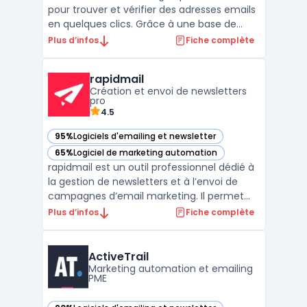
pour trouver et vérifier des adresses emails
en quelques clics. Grâce à une base de
données de plus de 200 millions d'adresses
Plus d’infos
Fiche complète
email, il permet de trouver facilement des
contacts de qualité et de construire des
rapidmail
listes de prospection pertinentes. Hunter
Création et envoi de newsletters
propose ...
pro
4.5
95%
Logiciels d'emailing et newsletter
— voir rapidmail dans cette catégorie
65%
Logiciel de marketing automation
— voir rapidmail dans cette catégorie
rapidmail est un outil professionnel dédié à
la gestion de newsletters et à l’envoi de
campagnes d’email marketing. Il permet
aux entreprises de toutes tailles de
Plus d’infos
Fiche complète
concevoir, personnaliser et envoyer des
emails grâce à un éditeur glisser-déposer,
sans compétence technique préalable. Le
ActiveTrail
service se dis ...
Marketing automation et emailing
PME