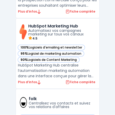
la prospection commerciale conçu pour les
entreprises souhaitant optimiser leurs
campagnes de génération de leads B2B. Ce
Plus d’infos
Fiche complète
logiciel permet d'automatiser l'ensemble
du processus de prospection par email,
HubSpot Marketing Hub
depuis la collecte de contacts qualifiés
Automatisez vos campagnes
jusqu'à la ges ...
marketing sur tous vos canaux
4.5
100%
Logiciels d'emailing et newsletter
— voir HubSpot Marketing Hub dans cette catégorie
95%
Logiciel de marketing automation
— voir HubSpot Marketing Hub dans cette catégorie
90%
Logiciels de Content Marketing
— voir HubSpot Marketing Hub dans cette catégorie
HubSpot Marketing Hub centralise
l’automatisation marketing automation
dans une interface conçue pour gérer la
génération de prospects et la mesure de la
Plus d’infos
Fiche complète
performance sur différents canaux. Ce
logiciel cible des entreprises de toutes
tailles recherchant un outil pour
folk
coordonner les actions omni‑chann ...
Centralisez vos contacts et suivez
vos relations d'affaires