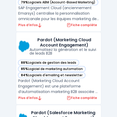
79%
Logiciels ABM (Account-Based Marketing)
— voir SAP Engagement Cloud (anciennement Emarsys) dan
SAP Engagement Cloud (anciennement
Emarsys) centralise la personnalisation
omnicanale pour les équipes marketing des
grandes marques, en unifiant les données
Plus d’infos
Fiche complète
clients CRM issues de multiples points de
contact. Pour les directions marketing
Pardot (Marketing Cloud
opérant sur plusieurs canaux, ce logiciel
Account Engagement)
traite en temps rée ...
Automatisez la génération et le suivi
de leads B2B
88%
Logiciels de gestion des leads
— voir Pardot (Marketing Cloud Account Engagement) dans
85%
Logiciel de marketing automation
— voir Pardot (Marketing Cloud Account Engagement) dans
84%
Logiciels d'emailing et newsletter
— voir Pardot (Marketing Cloud Account Engagement) dans
Pardot (Marketing Cloud Account
Engagement) est une plateforme
d’automatisation marketing B2B associée à
Salesforce CRM, destinée à la gestion de la
Plus d’infos
Fiche complète
génération et du suivi des leads dans des
organisations où la coordination entre
Pardot (Salesforce Marketing
marketing et ventes repose sur une