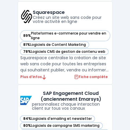
entreprises de générer des leads qualifiés
grâce à un puissant email finder et
Squarespace
d'automatiser les ...
Créez un site web sans code pour
votre activité en ligne
Plateformes e-commerce pour vendre en
89%
— voir Squarespace dans cette catégorie
ligne
81%
Logiciels de Content Marketing
— voir Squarespace dans cette catégorie
78%
Logiciels CMS de gestion de contenu web
— voir Squarespace dans cette catégorie
Squarespace centralise la création de site
web sans code pour toutes les entreprises
qui souhaitent publier, vendre ou informer
en ligne sans expertise technique interne.
Plus d’infos
Fiche complète
La plateforme répond au besoin d’agilité
pour produire un site marchand ou vitrine,
SAP Engagement Cloud
gérer un blog ou un portfolio, suivre l’activ ...
(anciennement Emarsys)
personnalisez chaque interaction
client sur tous vos canaux
84%
Logiciels d'emailing et newsletter
— voir SAP Engagement Cloud (anciennement Emarsys) dan
80%
Logiciels de campagne SMS marketing
— voir SAP Engagement Cloud (anciennement Emarsys) dan