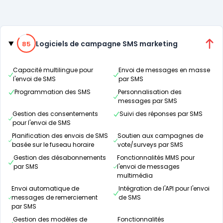
Catégories
85% de compatibilité
Logiciels de campagne SMS marketing
85
Capacité multilingue pour
Envoi de messages en masse
l'envoi de SMS
par SMS
Programmation des SMS
Personnalisation des
messages par SMS
Gestion des consentements
Suivi des réponses par SMS
pour l'envoi de SMS
Planification des envois de SMS
Soutien aux campagnes de
basée sur le fuseau horaire
vote/surveys par SMS
Gestion des désabonnements
Fonctionnalités MMS pour
par SMS
l'envoi de messages
multimédia
Envoi automatique de
Intégration de l'API pour l'envoi
messages de remerciement
de SMS
par SMS
Gestion des modèles de
Fonctionnalités