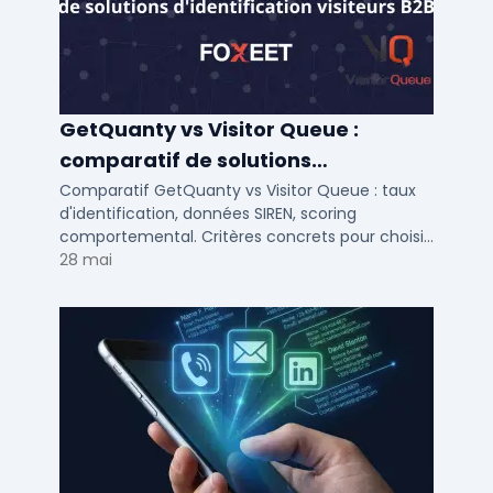
GetQuanty vs Visitor Queue :
comparatif de solutions
d'identification visiteurs B2B
Comparatif GetQuanty vs Visitor Queue : taux
d'identification, données SIREN, scoring
comportemental. Critères concrets pour choisir
votre solution de lead generation B2B en PME et
28 mai
ETI.