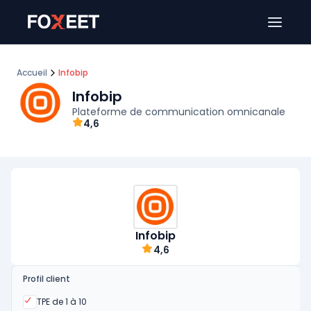
Ouver
Accueil
Infobip
Infobip
Plateforme de communication omnicanale
4,6
Infobip
4,6
Profil client
Oui
TPE de 1 à 10