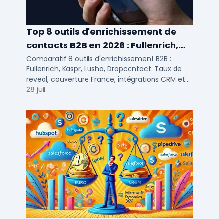
Top 8 outils d'enrichissement de
contacts B2B en 2026 : Fullenrich,
Kaspr, Lusha...
Comparatif 8 outils d'enrichissement B2B :
Fullenrich, Kaspr, Lusha, Dropcontact. Taux de
reveal, couverture France, intégrations CRM et
tarifs testés pour SDR et commerciaux PME/ETI.
28 juil.