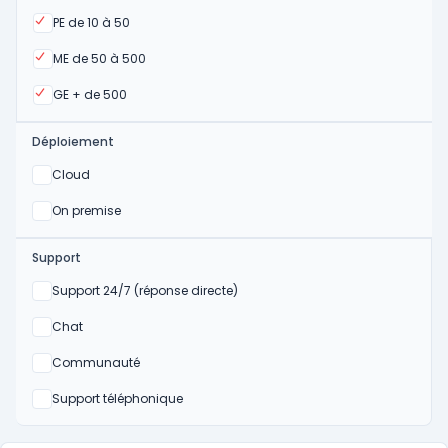
Oui
PE de 10 à 50
Oui
ME de 50 à 500
Oui
GE + de 500
Déploiement
Oui
Cloud
Oui
On premise
Support
Non
Support 24/7 (réponse directe)
Non
Chat
Non
Communauté
Non
Support téléphonique