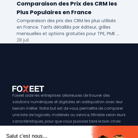
Comparaison des Prix des CRM les
Plus Populaires en France
Comparaison des prix des CRM les plus utilisés
en France. Tarifs détaillés par éditeur, grilles
mensuelles et options gratuites pour TPE, PME et
ETI.
28 juil.
Foxeet aide les entreprises désireuses de trouver des
solutions numériques et digitales en adéquation avec leur
besoin métier. Notre but est de vous permettre de comparer
une liste de logiciels, matériels ou service, filtrable selon leurs
caractéristiques, pour que vous puissiez faire le bon choix
pour votre entreprise.
Vous êtes éditeur?