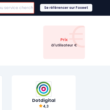
Se référencer sur Foxeet
€
Prix
àl'utilisateur
€
Dotdigital
4,3