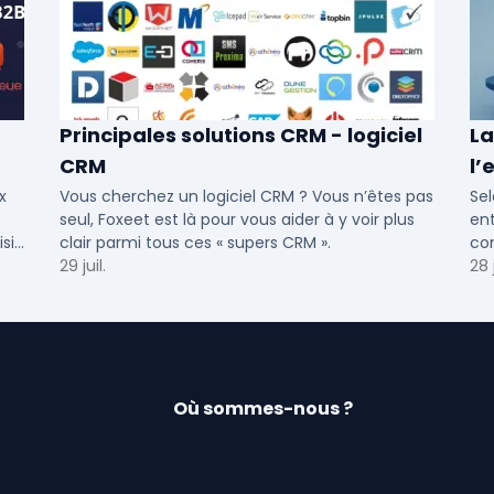
Principales solutions CRM - logiciel
La
CRM
l’
cr
x
Vous cherchez un logiciel CRM ? Vous n’êtes pas
Sel
seul, Foxeet est là pour vous aider à y voir plus
ent
sir
clair parmi tous ces « supers CRM ».
com
 et
29 juil.
Out
28 j
Fra
Où sommes-nous ?