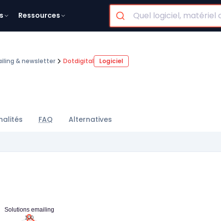
s
Ressources
iling & newsletter
Dotdigital
Logiciel
nalités
FAQ
Alternatives
Solutions emailing
100