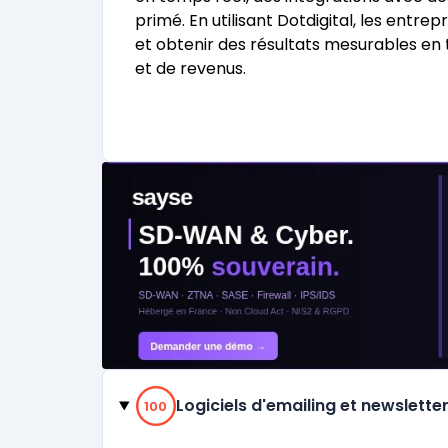
primé. En utilisant Dotdigital, les entr
et obtenir des résultats mesurables en
et de revenus.
Catégories
100% de compatibilité
Logiciels d'emailing et newslette
100