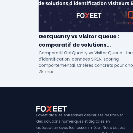
GetQuanty vs Visitor Queue :
comparatif de solutions
d'identification visiteurs B2B
Comparatif GetQuanty vs Visitor Queue : tau
d'identification, données SIREN, scoring
comportemental. Critères concrets pour choi
votre solution de lead generation B2B en PME
28 mai
ETI.
Foxeet aide les entreprises désireuses de trouver
des solutions numériques et digitales en
adéquation avec leur besoin métier. Notre but est