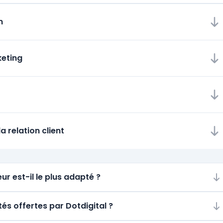
n
eting
a relation client
ur est-il le plus adapté ?
tés offertes par Dotdigital ?