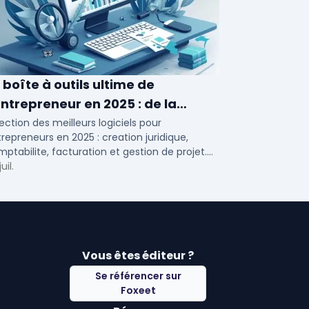
 boîte à outils ultime de
entrepreneur en 2025 : de la
éation à la gestion
ection des meilleurs logiciels pour
repreneurs en 2025 : creation juridique,
ptabilite, facturation et gestion de projet.
ils adaptes aux TPE, PME et independants en
uil.
nce.
Vous êtes éditeur ?
Se référencer sur
Foxeet