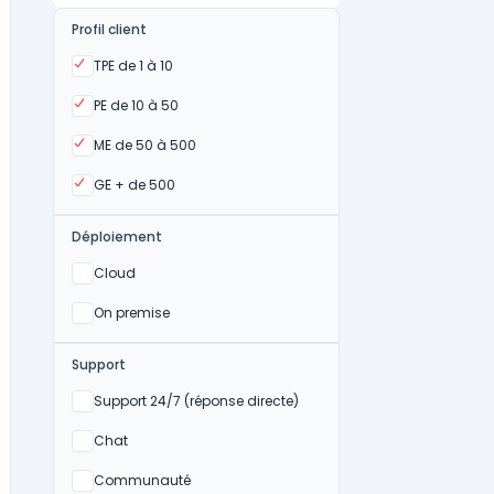
Profil client
Oui
TPE de 1 à 10
Oui
PE de 10 à 50
Oui
ME de 50 à 500
Oui
GE + de 500
Déploiement
Oui
Cloud
Oui
On premise
Support
Non
Support 24/7 (réponse directe)
Non
Chat
Non
Communauté