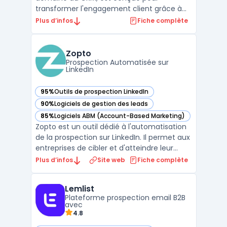
transformer l'engagement client grâce à
des stratégies personnalisées et des
Plus d’infos
Fiche complète
analyses de données approfondies. Avec
des fonctionnalités telles que les "Success
Plans pour l'engagement client Salesforce",
Zopto
cette plateforme permet aux ...
Prospection Automatisée sur
LinkedIn
95%
Outils de prospection LinkedIn
— voir Zopto dans cette catégorie
90%
Logiciels de gestion des leads
— voir Zopto dans cette catégorie
85%
Logiciels ABM (Account-Based Marketing)
— voir Zopto dans cette catégorie
Zopto est un outil dédié à l'automatisation
de la prospection sur LinkedIn. Il permet aux
entreprises de cibler et d'atteindre leur
audience idéale de manière
Plus d’infos
Site web
Fiche complète
automatisée.La plateforme offre des
fonctionnalités variées telles que la
Lemlist
programmation de messages, le suivi des
Plateforme prospection email B2B
performances et l'intégrati ...
avec
4.8