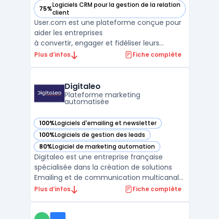
Logiciels CRM pour la gestion de la relation
75%
— voir user.com dans cette catégorie
client
User.com est une plateforme conçue pour
aider les entreprises
à convertir, engager et fidéliser leurs
utilisateurs. Grâce à une
Plus d’infos
Fiche complète
communication omnicanale, cet outil
permet de transmettre le bon message via
le bon canal au bon utilisateur, au moment
Digitaleo
opportun. User.com offre une
Plateforme marketing
automatisée
meilleure compréhension ...
100%
Logiciels d'emailing et newsletter
— voir Digitaleo dans cette catégorie
100%
Logiciels de gestion des leads
— voir Digitaleo dans cette catégorie
80%
Logiciel de marketing automation
— voir Digitaleo dans cette catégorie
Digitaleo est une entreprise française
spécialisée dans la création de solutions
Emailing et de communication multicanale.
Fondée en 2004, la société se situe à
Plus d’infos
Fiche complète
Rennes, au cœur de la Bretagne. Digitaleo
propose une gamme complète d'outils
pour le marketing de ses clients, incluant