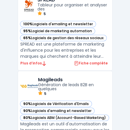
extension Chrome intégrée. La solu ...
Tableur pour organiser et analyser
des
5
100%
Logiciels d'emailing et newsletter
— voir SPREAD dans cette catégorie
95%
Logiciel de marketing automation
— voir SPREAD dans cette catégorie
65%
Logiciels de gestion des réseaux sociaux
— voir SPREAD dans cette catégorie
SPREAD est une plateforme de marketing
d'influence pour les entreprises et les
marques qui cherchent à atteindre leur
public cible via les influenceurs. La
Plus d’infos
Fiche complète
plateforme permet aux entreprises de
trouver des influenceurs pertinents pour
Magileads
leur niche et de les contacter directement
Génération de leads B2B en
pour des campagnes publ ...
quelques
5
90%
Logiciels de Vérification d'Emails
— voir Magileads dans cette catégorie
90%
Logiciels d'emailing et newsletter
— voir Magileads dans cette catégorie
80%
Logiciels ABM (Account-Based Marketing)
— voir Magileads dans cette catégorie
Magileads est un outil d'automatisation de