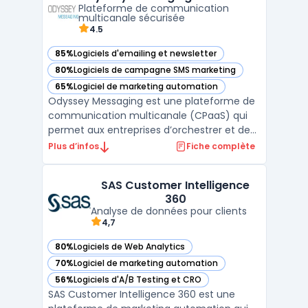
Plateforme de communication
votre entrepri ...
multicanale sécurisée
4.5
85%
Logiciels d'emailing et newsletter
— voir Odyssey Messaging dans cette catégorie
80%
Logiciels de campagne SMS marketing
— voir Odyssey Messaging dans cette catégorie
65%
Logiciel de marketing automation
— voir Odyssey Messaging dans cette catégorie
Odyssey Messaging est une plateforme de
communication multicanale (CPaaS) qui
permet aux entreprises d’orchestrer et de
sécuriser leurs communications
Plus d’infos
Fiche complète
transactionnelles et relationnelles. Grâce à
ses fonctionnalités, elle facilite l’envoi et la
SAS Customer Intelligence
gestion de messages via plusieurs canaux,
360
notamment l’e ...
Analyse de données pour clients
4,7
80%
Logiciels de Web Analytics
— voir SAS Customer Intelligence 360 dans cette catégorie
70%
Logiciel de marketing automation
— voir SAS Customer Intelligence 360 dans cette catégorie
56%
Logiciels d'A/B Testing et CRO
— voir SAS Customer Intelligence 360 dans cette catégorie
SAS Customer Intelligence 360 est une