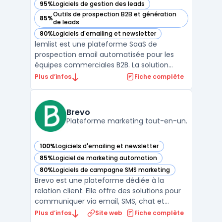
95%
Logiciels de gestion des leads
— voir Lemlist dans cette catégorie
Outils de prospection B2B et génération
85%
— voir Lemlist dans cette catégorie
de leads
80%
Logiciels d'emailing et newsletter
— voir Lemlist dans cette catégorie
lemlist est une plateforme SaaS de
prospection email automatisée pour les
équipes commerciales B2B. La solution
centralise l'engagement multichanale :
Plus d’infos
Fiche complète
email, LinkedIn, WhatsApp et appels depuis
une interface unique sans sortir de
l'outil.lemlist enrichit les contacts via une
Brevo
base de 600 mi ...
Plateforme marketing tout-en-un.
100%
Logiciels d'emailing et newsletter
— voir Brevo dans cette catégorie
85%
Logiciel de marketing automation
— voir Brevo dans cette catégorie
80%
Logiciels de campagne SMS marketing
— voir Brevo dans cette catégorie
Brevo est une plateforme dédiée à la
relation client. Elle offre des solutions pour
communiquer via email, SMS, chat et
d'autres canaux. L'objectif principal est de
Plus d’infos
Site web
Fiche complète