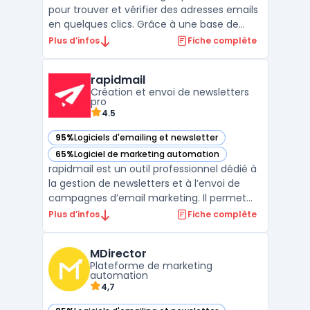
pour trouver et vérifier des adresses emails
en quelques clics. Grâce à une base de
données de plus de 200 millions d'adresses
Plus d’infos
Fiche complète
email, il permet de trouver facilement des
contacts de qualité et de construire des
rapidmail
listes de prospection pertinentes. Hunter
Création et envoi de newsletters
propose ...
pro
4.5
95%
Logiciels d'emailing et newsletter
— voir rapidmail dans cette catégorie
65%
Logiciel de marketing automation
— voir rapidmail dans cette catégorie
rapidmail est un outil professionnel dédié à
la gestion de newsletters et à l’envoi de
campagnes d’email marketing. Il permet
aux entreprises de toutes tailles de
Plus d’infos
Fiche complète
concevoir, personnaliser et envoyer des
emails grâce à un éditeur glisser-déposer,
MDirector
sans compétence technique préalable. Le
Plateforme de marketing
service se dis ...
automation
4,7