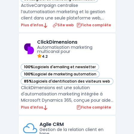
— voir ActiveCampaign dans cette catégorie
ActiveCampaign centralise
l’automatisation marketing et la gestion
client dans une seule plateforme web,
conçue pour la transformation digitale des
Plus d’infos
Site web
Fiche complète
entreprises ayant besoin de multicanal et
d’intégrations avancées. En intégrant la
ClickDimensions
messagerie SMS, l’envoi d’emails
Automatisation marketing
transactionnels, le CRM et la créati ...
multicanal pour
4.2
100%
Logiciels d'emailing et newsletter
— voir ClickDimensions dans cette catégorie
100%
Logiciel de marketing automation
— voir ClickDimensions dans cette catégorie
85%
Logiciels d'identification des visiteurs web
— voir ClickDimensions dans cette catégorie
ClickDimensions est une solution
d'automatisation marketing intégrée à
Microsoft Dynamics 365, conçue pour aider
les entreprises à gérer et optimiser leurs
Plus d’infos
Fiche complète
campagnes marketing de manière
centralisée. En s'appuyant sur la plateforme
Agile CRM
Dynamics 365, ClickDimensions permet
Gestion de la relation client en
d'automatiser l'ensemble des pr ...
ligne.