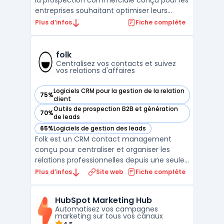
la prospection commerciale conçu pour les
entreprises souhaitant optimiser leurs
campagnes de génération de leads B2B. Ce
Plus d’infos
Fiche complète
logiciel permet d'automatiser l'ensemble
du processus de prospection par email,
depuis la collecte de contacts qualifiés
folk
jusqu'à la ges ...
Centralisez vos contacts et suivez
vos relations d'affaires
Logiciels CRM pour la gestion de la relation
75%
— voir folk dans cette catégorie
client
Outils de prospection B2B et génération
70%
— voir folk dans cette catégorie
de leads
65%
Logiciels de gestion des leads
— voir folk dans cette catégorie
Folk est un CRM contact management
conçu pour centraliser et organiser les
relations professionnelles depuis une seule
interface. Destiné aux équipes de petite
Plus d’infos
Site web
Fiche complète
taille, ce logiciel cible des profils variés
comme fondateurs, investisseurs, agences,
HubSpot Marketing Hub
travailleurs indépendants ou responsables
Automatisez vos campagnes
partenariat ...
marketing sur tous vos canaux