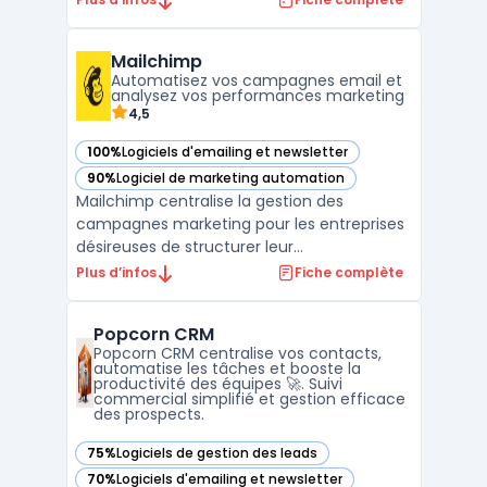
digital. Ce logiciel robuste offre une
gamme complète de fonctionnalités pour
Mailchimp
automatiser les campagnes marketing,
Automatisez vos campagnes email et
permettant ainsi une gestion ...
analysez vos performances marketing
4,5
100%
Logiciels d'emailing et newsletter
— voir Mailchimp dans cette catégorie
90%
Logiciel de marketing automation
— voir Mailchimp dans cette catégorie
Mailchimp centralise la gestion des
campagnes marketing pour les entreprises
désireuses de structurer leur
communication et d’automatiser leurs
Plus d’infos
Fiche complète
échanges clients. D’abord conçu pour la
marketing automation et l’envoi d’emails à
Popcorn CRM
grande échelle, Mailchimp cible les sociétés
Popcorn CRM centralise vos contacts,
recherchant un outil pour gé ...
automatise les tâches et booste la
productivité des équipes 🚀. Suivi
commercial simplifié et gestion efficace
des prospects.
75%
Logiciels de gestion des leads
— voir Popcorn CRM dans cette catégorie
70%
Logiciels d'emailing et newsletter
— voir Popcorn CRM dans cette catégorie