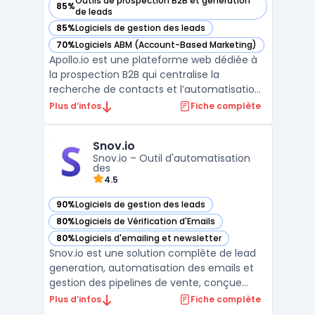
Outils de prospection B2B et génération
85%
— voir Apollo.io dans cette catégorie
de leads
85%
Logiciels de gestion des leads
— voir Apollo.io dans cette catégorie
70%
Logiciels ABM (Account-Based Marketing)
— voir Apollo.io dans cette catégorie
Apollo.io est une plateforme web dédiée à
la prospection B2B qui centralise la
recherche de contacts et l’automatisation
des campagnes d’outreach. L’outil cible
Plus d’infos
Fiche complète
principalement les commerciaux, SDR,
startups, PME et équipes de vente en
Snov.io
croissance, confrontés à la difficulté de
Snov.io – Outil d'automatisation
trouver des prospects f ...
des
4.5
90%
Logiciels de gestion des leads
— voir Snov.io dans cette catégorie
80%
Logiciels de Vérification d'Emails
— voir Snov.io dans cette catégorie
80%
Logiciels d'emailing et newsletter
— voir Snov.io dans cette catégorie
Snov.io est une solution complète de lead
generation, automatisation des emails et
gestion des pipelines de vente, conçue
pour optimiser le processus de prospection
Plus d’infos
Fiche complète
et de conversion. Cet outil permet aux