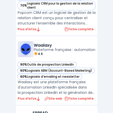
Logiciels CRM pour la gestion de la relation
70%
— voir Popcorn CRM dans cette catégorie
client
Popcorn CRM est un logiciel de gestion de la
relation client conçu pour centraliser et
structurer l’ensemble des interactions
commerciales des entreprises. Ce logiciel
Plus d’infos
Fiche complète
s’adresse aux structures qui recherchent
une solution de crm prospection adaptée à
leurs besoins quotidiens de suivi client, tout
Waalaxy
en ...
Plateforme française : automation
4.5
90%
Outils de prospection LinkedIn
— voir Waalaxy dans cette catégorie
60%
Logiciels ABM (Account-Based Marketing)
— voir Waalaxy dans cette catégorie
60%
Logiciels d'emailing et newsletter
— voir Waalaxy dans cette catégorie
Waalaxy est une plateforme française
d'automation LinkedIn spécialisée dans
la prospection LinkedIn et la génération de
leads B2B. Elle centralise l'automatisation
Plus d’infos
Site web
Fiche complète
des invitations, des messages directs et des
visites de profils LinkedIn dans une
SPREAD