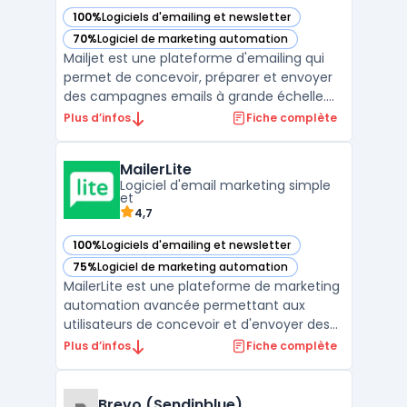
100%
Logiciels d'emailing et newsletter
— voir Mailjet dans cette catégorie
70%
Logiciel de marketing automation
— voir Mailjet dans cette catégorie
Mailjet est une plateforme d'emailing qui
permet de concevoir, préparer et envoyer
des campagnes emails à grande échelle.
Elle offre également des fonctionnalités
Plus d’infos
Fiche complète
telles que des outils de personnalisation des
messages, des automatisations avancées
MailerLite
et une analyse en temps réel des résultats
Logiciel d'email marketing simple
de la cam ...
et
4,7
100%
Logiciels d'emailing et newsletter
— voir MailerLite dans cette catégorie
75%
Logiciel de marketing automation
— voir MailerLite dans cette catégorie
MailerLite est une plateforme de marketing
automation avancée permettant aux
utilisateurs de concevoir et d'envoyer des
campagnes email professionnelles. Que
Plus d’infos
Fiche complète
vous soyez une entreprise, une startup ou
une organisation à but non lucratif,
MailerLite vous offre les fonctionnalités
Brevo (Sendinblue)