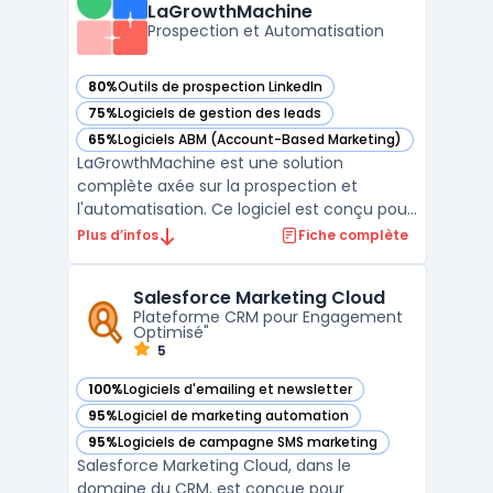
LaGrowthMachine
des campagnes de m ...
Prospection et Automatisation
80%
Outils de prospection LinkedIn
— voir LaGrowthMachine dans cette catégorie
75%
Logiciels de gestion des leads
— voir LaGrowthMachine dans cette catégorie
65%
Logiciels ABM (Account-Based Marketing)
— voir LaGrowthMachine dans cette catégorie
LaGrowthMachine est une solution
complète axée sur la prospection et
l'automatisation. Ce logiciel est conçu pour
aider les entreprises à engager leurs
Plus d’infos
Fiche complète
prospects à travers divers canaux tout en
automatisant de nombreux processus.Il se
Salesforce Marketing Cloud
distingue par sa capacité à intégrer
Plateforme CRM pour Engagement
plusieurs outils, permettant ...
Optimisé"
5
100%
Logiciels d'emailing et newsletter
— voir Salesforce Marketing Cloud dans cette catégorie
95%
Logiciel de marketing automation
— voir Salesforce Marketing Cloud dans cette catégorie
95%
Logiciels de campagne SMS marketing
— voir Salesforce Marketing Cloud dans cette catégorie
Salesforce Marketing Cloud, dans le
domaine du CRM, est conçue pour