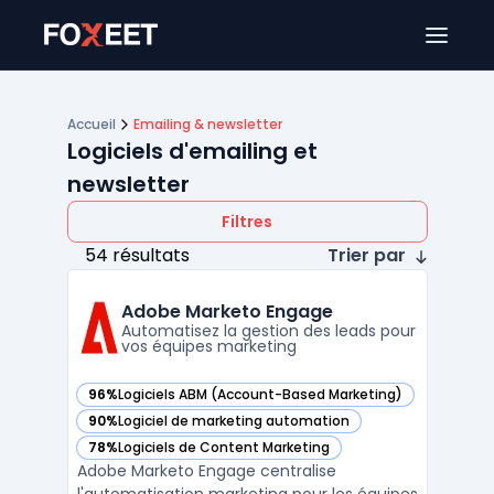
Ouver
Accueil
Emailing & newsletter
Logiciels d'emailing et
newsletter
Filtres
54 résultats
Trier par
Adobe Marketo Engage
Automatisez la gestion des leads pour
vos équipes marketing
96%
Logiciels ABM (Account-Based Marketing)
— voir Adobe Marketo Engage dans cette catégorie
90%
Logiciel de marketing automation
— voir Adobe Marketo Engage dans cette catégorie
78%
Logiciels de Content Marketing
— voir Adobe Marketo Engage dans cette catégorie
Adobe Marketo Engage centralise