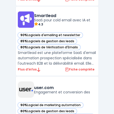
des outils de marketing par e-mail, de SMS,
de réseaux sociaux et de publicités en ligne
intégrés, Dotdigital offre une solution de
Smartlead
marketing to ...
SaaS pour cold email avec IA et
4.3
90%
Logiciels d'emailing et newsletter
— voir Smartlead dans cette catégorie
85%
Logiciels de gestion des leads
— voir Smartlead dans cette catégorie
80%
Logiciels de Vérification d'Emails
— voir Smartlead dans cette catégorie
Smartlead est une plateforme SaaS d'email
automation prospection spécialisée dans
l'outreach B2B et la délivrabilité email. Elle
centralise la gestion des comptes email
Plus d’infos
Fiche complète
illimités, le warm-up automatisé et les
séquences de prospection multicanales. La
solution propose des capacités de ...
user.com
Engagement et conversion des
90%
Logiciel de marketing automation
— voir user.com dans cette catégorie
80%
Logiciels de gestion des leads
— voir user.com dans cette catégorie