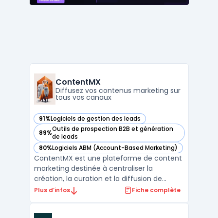
ContentMX
Diffusez vos contenus marketing sur
tous vos canaux
91%
Logiciels de gestion des leads
— voir ContentMX dans cette catégorie
Outils de prospection B2B et génération
89%
— voir ContentMX dans cette catégorie
de leads
80%
Logiciels ABM (Account-Based Marketing)
— voir ContentMX dans cette catégorie
ContentMX est une plateforme de content
marketing destinée à centraliser la
création, la curation et la diffusion de
contenus dans un contexte de réseaux de
Plus d’infos
Fiche complète
partenaires commerciaux. Les entreprises
disposant de distributeurs ou de