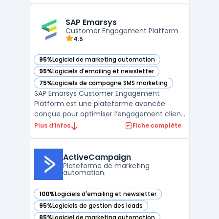
rapprocher les entreprises de leurs clients
et d'engager ces derniers de manière plus
efficace. La plateforme propose une boîte
SAP Emarsys
à outil ...
Customer Engagement Platform
4.5
95%
Logiciel de marketing automation
— voir SAP Emarsys dans cette catégorie
95%
Logiciels d'emailing et newsletter
— voir SAP Emarsys dans cette catégorie
75%
Logiciels de campagne SMS marketing
— voir SAP Emarsys dans cette catégorie
SAP Emarsys Customer Engagement
Platform est une plateforme avancée
conçue pour optimiser l’engagement client
à travers des campagnes marketing
Plus d’infos
Fiche complète
personnalisées et omnicanal. Elle permet
aux entreprises de centraliser leurs données
clients, de personnaliser les interactions en
ActiveCampaign
temps réel et de mesurer ...
Plateforme de marketing
automation.
100%
Logiciels d'emailing et newsletter
— voir ActiveCampaign dans cette catégorie
95%
Logiciels de gestion des leads
— voir ActiveCampaign dans cette catégorie
85%
Logiciel de marketing automation