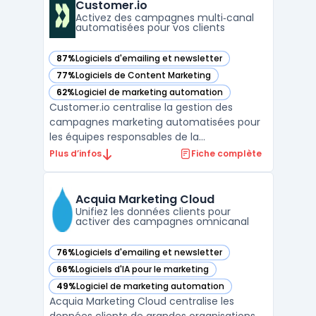
consultants rencontrent la question de
Customer.io
maintenir une communication ré ...
Activez des campagnes multi‑canal
automatisées pour vos clients
87%
Logiciels d'emailing et newsletter
— voir Customer.io dans cette catégorie
77%
Logiciels de Content Marketing
— voir Customer.io dans cette catégorie
62%
Logiciel de marketing automation
— voir Customer.io dans cette catégorie
Customer.io centralise la gestion des
campagnes marketing automatisées pour
les équipes responsables de la
communication sur plusieurs canaux. Ce
Plus d’infos
Fiche complète
logiciel s’adresse aux organisations qui
souhaitent activer, personnaliser et
homogénéiser leurs échanges clients à
Acquia Marketing Cloud
grande échelle, sans multiplier les ou ...
Unifiez les données clients pour
activer des campagnes omnicanal
76%
Logiciels d'emailing et newsletter
— voir Acquia Marketing Cloud dans cette catégorie
66%
Logiciels d'IA pour le marketing
— voir Acquia Marketing Cloud dans cette catégorie
49%
Logiciel de marketing automation
— voir Acquia Marketing Cloud dans cette catégorie
Acquia Marketing Cloud centralise les