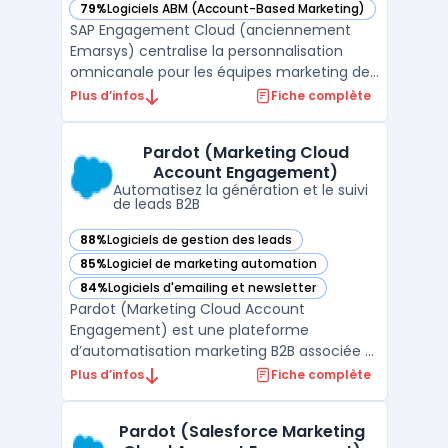
79%
Logiciels ABM (Account-Based Marketing)
— voir SAP Engagement Cloud (anciennement Emarsys) dan
SAP Engagement Cloud (anciennement
Emarsys) centralise la personnalisation
omnicanale pour les équipes marketing des
grandes marques, en unifiant les données
Plus d’infos
Fiche complète
clients CRM issues de multiples points de
contact. Pour les directions marketing
Pardot (Marketing Cloud
opérant sur plusieurs canaux, ce logiciel
Account Engagement)
traite en temps rée ...
Automatisez la génération et le suivi
de leads B2B
88%
Logiciels de gestion des leads
— voir Pardot (Marketing Cloud Account Engagement) dans
85%
Logiciel de marketing automation
— voir Pardot (Marketing Cloud Account Engagement) dans
84%
Logiciels d'emailing et newsletter
— voir Pardot (Marketing Cloud Account Engagement) dans
Pardot (Marketing Cloud Account
Engagement) est une plateforme
d’automatisation marketing B2B associée à
Salesforce CRM, destinée à la gestion de la
Plus d’infos
Fiche complète
génération et du suivi des leads dans des
organisations où la coordination entre
Pardot (Salesforce Marketing
marketing et ventes repose sur une