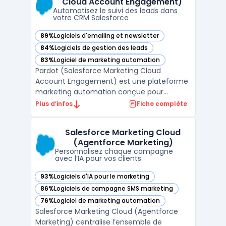
Cloud Account Engagement)
intégration complète avec le CRM. L ...
Automatisez le suivi des leads dans
votre CRM Salesforce
89%
Logiciels d'emailing et newsletter
— voir Pardot (Salesforce Marketing Cloud Account Engage
84%
Logiciels de gestion des leads
— voir Pardot (Salesforce Marketing Cloud Account Engage
83%
Logiciel de marketing automation
— voir Pardot (Salesforce Marketing Cloud Account Engage
Pardot (Salesforce Marketing Cloud
Account Engagement) est une plateforme
marketing automation conçue pour
synchroniser les activités marketing et
Plus d’infos
Fiche complète
commerciales dans un environnement B2B.
Ce logiciel vise les organisations ayant des
Salesforce Marketing Cloud
cycles de vente longs ou des besoins de
(Agentforce Marketing)
qualification, de nurturing ...
Personnalisez chaque campagne
avec l’IA pour vos clients
93%
Logiciels d'IA pour le marketing
— voir Salesforce Marketing Cloud (Agentforce Marketing) 
86%
Logiciels de campagne SMS marketing
— voir Salesforce Marketing Cloud (Agentforce Marketing) 
76%
Logiciel de marketing automation
— voir Salesforce Marketing Cloud (Agentforce Marketing) 
Salesforce Marketing Cloud (Agentforce
Marketing) centralise l’ensemble de