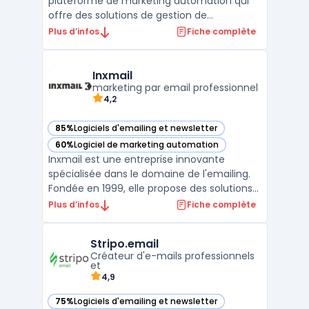
plateforme de marketing automation qui
offre des solutions de gestion de
campagnes marketing multicanal, de
Plus d’infos
Fiche complète
personnalisation de l'expérience client et
d'optimisation des décisions marketing.
Grâce à l'intégration de données en temps
Inxmail
réel et de l'analytique avanc ...
marketing par email professionnel
4,2
85%
Logiciels d'emailing et newsletter
— voir Inxmail dans cette catégorie
60%
Logiciel de marketing automation
— voir Inxmail dans cette catégorie
Inxmail est une entreprise innovante
spécialisée dans le domaine de l'emailing.
Fondée en 1999, elle propose des solutions
de marketing digital pour aider les
Plus d’infos
Fiche complète
entreprises à communiquer efficacement
avec leurs clients via leurs boîtes mail.
Stripo.email
Grâce à ses nombreuses fonctionnalités,
Créateur d'e-mails professionnels
Inxmail est devenue ...
et
4,9
75%
Logiciels d'emailing et newsletter
— voir Stripo.email dans cette catégorie