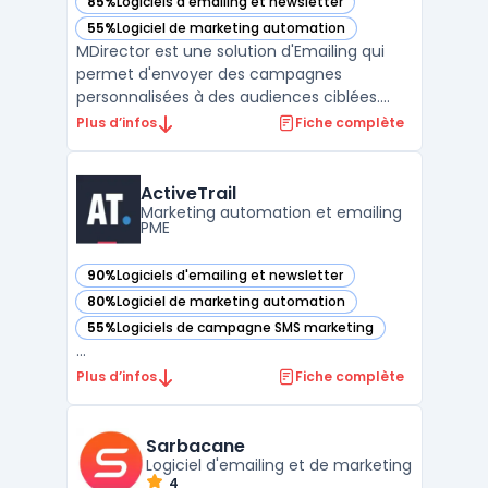
85%
Logiciels d'emailing et newsletter
— voir MDirector dans cette catégorie
55%
Logiciel de marketing automation
— voir MDirector dans cette catégorie
MDirector est une solution d'Emailing qui
permet d'envoyer des campagnes
personnalisées à des audiences ciblées.
Avec cette plate-forme, il est possible de
Plus d’infos
Fiche complète
mesurer l'impact de chaque action en
temps réel, afin d'optimiser le ROI. Grâce à
ses fonctionnalités avancées, MDirector
ActiveTrail
facilite la mise en pl ...
Marketing automation et emailing
PME
90%
Logiciels d'emailing et newsletter
— voir ActiveTrail dans cette catégorie
80%
Logiciel de marketing automation
— voir ActiveTrail dans cette catégorie
55%
Logiciels de campagne SMS marketing
— voir ActiveTrail dans cette catégorie
...
Plus d’infos
Fiche complète
Sarbacane
Logiciel d'emailing et de marketing
4