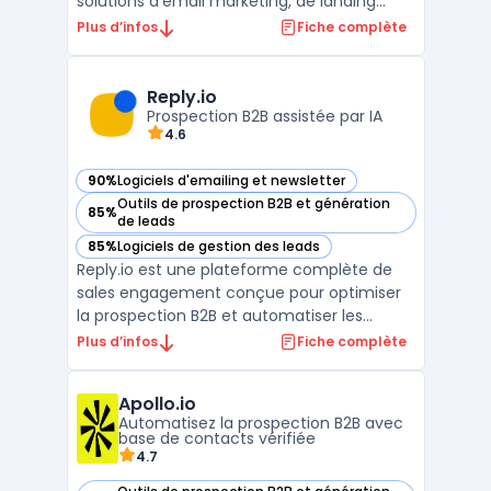
solutions d'email marketing, de landing
pages, de création de formulaires, de
Plus d’infos
Fiche complète
webinaires, et plus encore. Avec ses
fonctionnalités avancées, GetResponse
permet aux entreprises de gérer
Reply.io
efficacement leurs campagnes de
Prospection B2B assistée par IA
4.6
marketing numé ...
90%
Logiciels d'emailing et newsletter
— voir Reply.io dans cette catégorie
Outils de prospection B2B et génération
85%
— voir Reply.io dans cette catégorie
de leads
85%
Logiciels de gestion des leads
— voir Reply.io dans cette catégorie
Reply.io est une plateforme complète de
sales engagement conçue pour optimiser
la prospection B2B et automatiser les
interactions commerciales. S'appuyant sur
Plus d’infos
Fiche complète
l'intelligence artificielle, cet outil permet
aux équipes de vente de générer des leads
Apollo.io
qualifiés, de convertir le trafic web en
Automatisez la prospection B2B avec
rendez-vous ...
base de contacts vérifiée
4.7