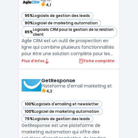
4,1
95%
Logiciels de gestion des leads
— voir Agile CRM dans cette catégorie
90%
Logiciel de marketing automation
— voir Agile CRM dans cette catégorie
Logiciels CRM pour la gestion de la relation
85%
— voir Agile CRM dans cette catégorie
client
Agile CRM est un outil de prospection en
ligne qui combine plusieurs fonctionnalités
pour être une solution complète pour les
entreprises. Il permet de mettre en place
Plus d’infos
Fiche complète
des campagnes marketing, de gérer les
ventes et de suivre les interactions avec les
clients. Agile CRM offre des fonctionnalités
GetResponse
tel ...
Plateforme d'email marketing et
4,2
100%
Logiciels d'emailing et newsletter
— voir GetResponse dans cette catégorie
100%
Logiciel de marketing automation
— voir GetResponse dans cette catégorie
75%
Logiciels de gestion des leads
— voir GetResponse dans cette catégorie
GetResponse est une plateforme de
marketing automation qui offre des