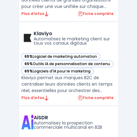
données clients de grandes organisations
pour créer une vue unifiée sur chaque
contact. Face à une multiplication des
Plus d’infos
Fiche complète
canaux et à la fragmentation des parcours,
les directions marketing regroupent des
informations provenant de sources en
Klaviyo
ligne, hors ligne ou de ...
Automatisez le marketing client sur
tous vos canaux digitaux
65%
Logiciel de marketing automation
— voir Klaviyo dans cette catégorie
65%
Outils IA de personnalisation de contenu
— voir Klaviyo dans cette catégorie
65%
Logiciels d'IA pour le marketing
— voir Klaviyo dans cette catégorie
Klaviyo permet aux marques B2C de
centraliser leurs données clients en temps
réel, essentielles pour orchestrer des
campagnes multicanales. Les directions
Plus d’infos
Fiche complète
marketing peuvent unifier les informations
comportementales, transactionnelles et
d’engagement issues du web, du mobile et
AiSDR
des plateformes e-comm ...
Automatisez la prospection
commerciale multicanal en B2B