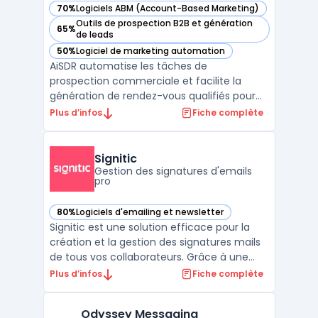
70%
Logiciels ABM (Account-Based Marketing)
— voir AiSDR dans cette catégorie
Outils de prospection B2B et génération
65%
— voir AiSDR dans cette catégorie
de leads
50%
Logiciel de marketing automation
— voir AiSDR dans cette catégorie
AiSDR automatise les tâches de
prospection commerciale et facilite la
génération de rendez-vous qualifiés pour
les équipes orientées pipeline. Le produit
Plus d’infos
Fiche complète
cible les directions commerciales, les
équipes revenues et les sales leaders
impliqués dans la gestion de processus de
Signitic
prospection. En centralisan ...
Gestion des signatures d'emails
pro
80%
Logiciels d'emailing et newsletter
— voir Signitic dans cette catégorie
Signitic est une solution efficace pour la
création et la gestion des signatures mails
de tous vos collaborateurs. Grâce à une
interface unique, cette solution permet de
Plus d’infos
Fiche complète
centraliser et de contrôler les signatures
électroniques, garantissant ainsi une
Odyssey Messaging
cohérence dans la communication de