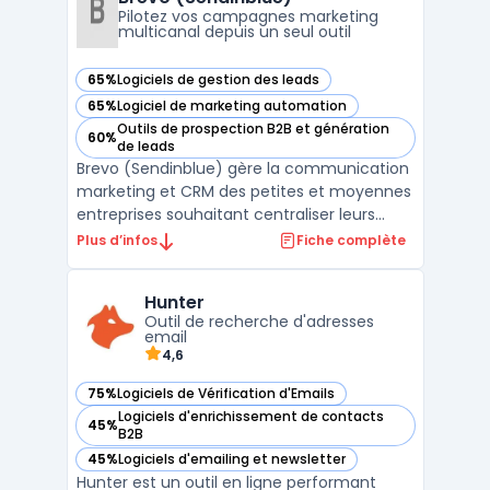
dont vous avez besoin ...
Pilotez vos campagnes marketing
multicanal depuis un seul outil
65%
Logiciels de gestion des leads
— voir Brevo (Sendinblue) dans cette catégorie
65%
Logiciel de marketing automation
— voir Brevo (Sendinblue) dans cette catégorie
Outils de prospection B2B et génération
60%
— voir Brevo (Sendinblue) dans cette catégorie
de leads
Brevo (Sendinblue) gère la communication
marketing et CRM des petites et moyennes
entreprises souhaitant centraliser leurs
actions sans multiplier les outils. La
Plus d’infos
Fiche complète
plateforme s’adresse aux équipes qui
traitent un volume d’e-mails élevé et visent
Hunter
à maîtriser leurs budgets, tout en
Outil de recherche d'adresses
respectant les exigen ...
email
4,6
75%
Logiciels de Vérification d'Emails
— voir Hunter dans cette catégorie
Logiciels d'enrichissement de contacts
45%
— voir Hunter dans cette catégorie
B2B
45%
Logiciels d'emailing et newsletter
— voir Hunter dans cette catégorie
Hunter est un outil en ligne performant