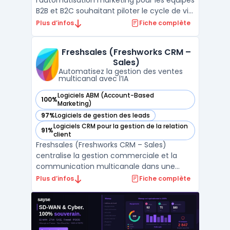
l'automatisation marketing pour les équipes
B2B et B2C souhaitant piloter le cycle de vie
des clients depuis une même plateforme.
Plus d’infos
Fiche complète
Les directions marketing l’utilisent pour
organiser la génération, le suivi et la
Freshsales (Freshworks CRM –
qualification des prospects tout en
Sales)
connectant campagnes ...
Automatisez la gestion des ventes
multicanal avec l’IA
Logiciels ABM (Account-Based
100%
— voir Freshsales (Freshworks CRM – Sales) dans cette caté
Marketing)
97%
Logiciels de gestion des leads
— voir Freshsales (Freshworks CRM – Sales) dans cette caté
Logiciels CRM pour la gestion de la relation
91%
— voir Freshsales (Freshworks CRM – Sales) dans cette caté
client
Freshsales (Freshworks CRM – Sales)
centralise la gestion commerciale et la
communication multicanale dans une
interface organisée pour les équipes de
Plus d’infos
Fiche complète
vente. La capacité à piloter le cycle de
vente complet, depuis la génération du
pipeline commercial jusqu’au suivi avancé
des remontées clients, s’ad ...