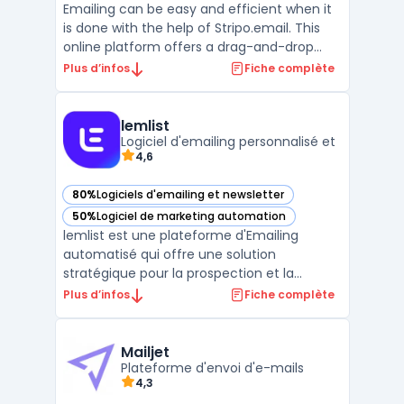
Emailing can be easy and efficient when it
is done with the help of Stripo.email. This
online platform offers a drag-and-drop
editor that is intuitive and user-friendly. It is
Plus d’infos
Fiche complète
perfect for creating professional email
templates and newsletters that will engage
your customers. Stripo.email also has a l ...
lemlist
Logiciel d'emailing personnalisé et
4,6
80%
Logiciels d'emailing et newsletter
— voir lemlist dans cette catégorie
50%
Logiciel de marketing automation
— voir lemlist dans cette catégorie
lemlist est une plateforme d'Emailing
automatisé qui offre une solution
stratégique pour la prospection et la
communication client. Avec ses
Plus d’infos
Fiche complète
fonctionnalités avancées telles que la
personnalisation à grande échelle, le suivi
des e-mails en temps réel et les
Mailjet
intégrations avec les applications de premi
Plateforme d'envoi d'e-mails
4,3
...