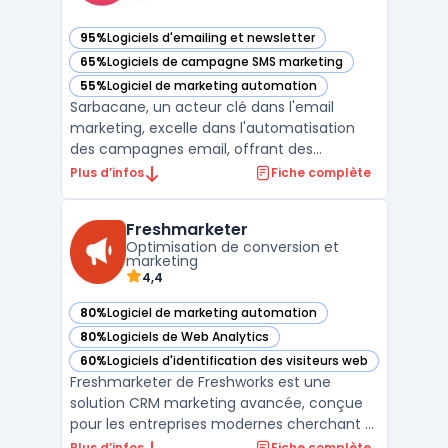
95%
Logiciels d'emailing et newsletter
— voir Sarbacane dans cette catégorie
65%
Logiciels de campagne SMS marketing
— voir Sarbacane dans cette catégorie
55%
Logiciel de marketing automation
— voir Sarbacane dans cette catégorie
Sarbacane, un acteur clé dans l'email
marketing, excelle dans l'automatisation
des campagnes email, offrant des
stratégies d'automatisation email efficaces
Plus d’infos
Fiche complète
pour maximiser l'engagement client. Avec
des outils d'automatisation pour
Freshmarketer
campagnes email, Sarbacane facilite la
Optimisation de conversion et
création de campagnes email cib ...
marketing
4,4
80%
Logiciel de marketing automation
— voir Freshmarketer dans cette catégorie
80%
Logiciels de Web Analytics
— voir Freshmarketer dans cette catégorie
60%
Logiciels d'identification des visiteurs web
— voir Freshmarketer dans cette catégorie
Freshmarketer de Freshworks est une
solution CRM marketing avancée, conçue
pour les entreprises modernes cherchant à
optimiser leurs stratégies de marketing
Plus d’infos
Fiche complète