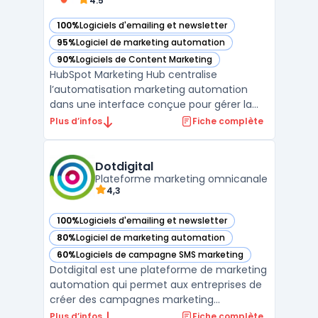
4.5
100%
Logiciels d'emailing et newsletter
— voir HubSpot Marketing Hub dans cette catégorie
95%
Logiciel de marketing automation
— voir HubSpot Marketing Hub dans cette catégorie
90%
Logiciels de Content Marketing
— voir HubSpot Marketing Hub dans cette catégorie
HubSpot Marketing Hub centralise
l’automatisation marketing automation
dans une interface conçue pour gérer la
génération de prospects et la mesure de la
Plus d’infos
Fiche complète
performance sur différents canaux. Ce
logiciel cible des entreprises de toutes
tailles recherchant un outil pour
Dotdigital
coordonner les actions omni‑chann ...
Plateforme marketing omnicanale
4,3
100%
Logiciels d'emailing et newsletter
— voir Dotdigital dans cette catégorie
80%
Logiciel de marketing automation
— voir Dotdigital dans cette catégorie
60%
Logiciels de campagne SMS marketing
— voir Dotdigital dans cette catégorie
Dotdigital est une plateforme de marketing
automation qui permet aux entreprises de
créer des campagnes marketing
personnalisées et hautement ciblées. Avec
Plus d’infos
Fiche complète