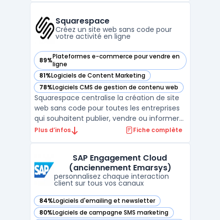
entreprises de générer des leads qualifiés
grâce à un puissant email finder et
Squarespace
d'automatiser les ...
Créez un site web sans code pour
votre activité en ligne
Plateformes e-commerce pour vendre en
89%
— voir Squarespace dans cette catégorie
ligne
81%
Logiciels de Content Marketing
— voir Squarespace dans cette catégorie
78%
Logiciels CMS de gestion de contenu web
— voir Squarespace dans cette catégorie
Squarespace centralise la création de site
web sans code pour toutes les entreprises
qui souhaitent publier, vendre ou informer
en ligne sans expertise technique interne.
Plus d’infos
Fiche complète
La plateforme répond au besoin d’agilité
pour produire un site marchand ou vitrine,
SAP Engagement Cloud
gérer un blog ou un portfolio, suivre l’activ ...
(anciennement Emarsys)
personnalisez chaque interaction
client sur tous vos canaux
84%
Logiciels d'emailing et newsletter
— voir SAP Engagement Cloud (anciennement Emarsys) dan
80%
Logiciels de campagne SMS marketing
— voir SAP Engagement Cloud (anciennement Emarsys) dan