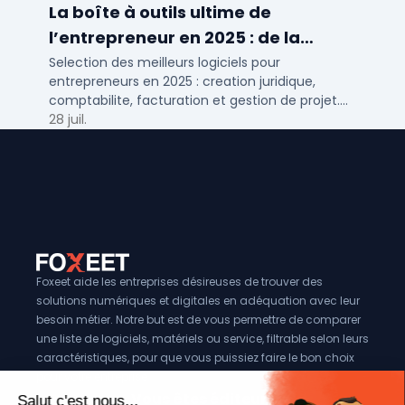
La boîte à outils ultime de
l’entrepreneur en 2025 : de la
création à la gestion
Selection des meilleurs logiciels pour
entrepreneurs en 2025 : creation juridique,
comptabilite, facturation et gestion de projet.
Outils adaptes aux TPE, PME et independants en
28 juil.
France.
Foxeet aide les entreprises désireuses de trouver des
solutions numériques et digitales en adéquation avec leur
besoin métier. Notre but est de vous permettre de comparer
une liste de logiciels, matériels ou service, filtrable selon leurs
caractéristiques, pour que vous puissiez faire le bon choix
pour votre entreprise.
Vous êtes éditeur?