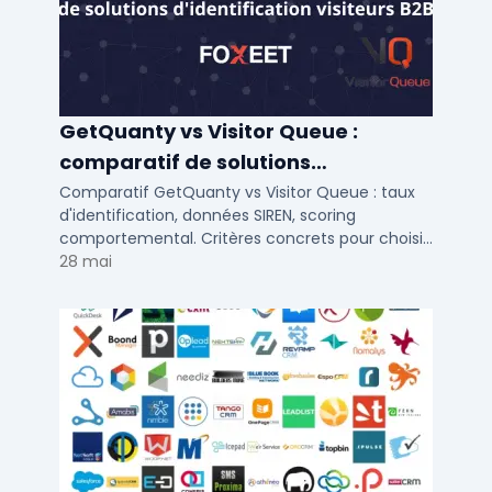
GetQuanty vs Visitor Queue :
comparatif de solutions
d'identification visiteurs B2B
Comparatif GetQuanty vs Visitor Queue : taux
d'identification, données SIREN, scoring
comportemental. Critères concrets pour choisir
votre solution de lead generation B2B en PME et
28 mai
ETI.