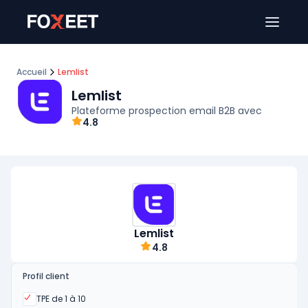
Ouver
Accueil
Lemlist
Lemlist
Plateforme prospection email B2B avec
4.8
Lemlist
4.8
Profil client
Oui
TPE de 1 à 10