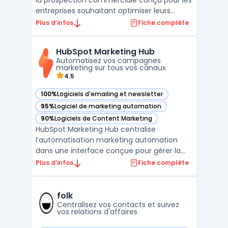
la prospection commerciale conçu pour les
entreprises souhaitant optimiser leurs
campagnes de génération de leads B2B. Ce
Plus d’infos
Fiche complète
logiciel permet d'automatiser l'ensemble
du processus de prospection par email,
HubSpot Marketing Hub
depuis la collecte de contacts qualifiés
Automatisez vos campagnes
jusqu'à la ges ...
marketing sur tous vos canaux
4.5
100%
Logiciels d'emailing et newsletter
— voir HubSpot Marketing Hub dans cette catégorie
95%
Logiciel de marketing automation
— voir HubSpot Marketing Hub dans cette catégorie
90%
Logiciels de Content Marketing
— voir HubSpot Marketing Hub dans cette catégorie
HubSpot Marketing Hub centralise
l’automatisation marketing automation
dans une interface conçue pour gérer la
génération de prospects et la mesure de la
Plus d’infos
Fiche complète
performance sur différents canaux. Ce
logiciel cible des entreprises de toutes
tailles recherchant un outil pour
folk
coordonner les actions omni‑chann ...
Centralisez vos contacts et suivez
vos relations d'affaires