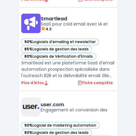
des outils de marketing par e-mail, de SMS,
de réseaux sociaux et de publicités en ligne
intégrés, Dotdigital offre une solution de
Smartlead
marketing to ...
SaaS pour cold email avec IA et
4.3
90%
Logiciels d'emailing et newsletter
— voir Smartlead dans cette catégorie
85%
Logiciels de gestion des leads
— voir Smartlead dans cette catégorie
80%
Logiciels de Vérification d'Emails
— voir Smartlead dans cette catégorie
Smartlead est une plateforme SaaS d'email
automation prospection spécialisée dans
l'outreach B2B et la délivrabilité email. Elle
centralise la gestion des comptes email
Plus d’infos
Fiche complète
illimités, le warm-up automatisé et les
séquences de prospection multicanales. La
solution propose des capacités de ...
user.com
Engagement et conversion des
90%
Logiciel de marketing automation
— voir user.com dans cette catégorie
80%
Logiciels de gestion des leads
— voir user.com dans cette catégorie