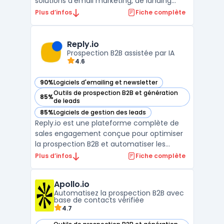
solutions d'email marketing, de landing
pages, de création de formulaires, de
Plus d’infos
Fiche complète
webinaires, et plus encore. Avec ses
fonctionnalités avancées, GetResponse
permet aux entreprises de gérer
Reply.io
efficacement leurs campagnes de
Prospection B2B assistée par IA
4.6
marketing numé ...
90%
Logiciels d'emailing et newsletter
— voir Reply.io dans cette catégorie
Outils de prospection B2B et génération
85%
— voir Reply.io dans cette catégorie
de leads
85%
Logiciels de gestion des leads
— voir Reply.io dans cette catégorie
Reply.io est une plateforme complète de
sales engagement conçue pour optimiser
la prospection B2B et automatiser les
interactions commerciales. S'appuyant sur
Plus d’infos
Fiche complète
l'intelligence artificielle, cet outil permet
aux équipes de vente de générer des leads
Apollo.io
qualifiés, de convertir le trafic web en
Automatisez la prospection B2B avec
rendez-vous ...
base de contacts vérifiée
4.7