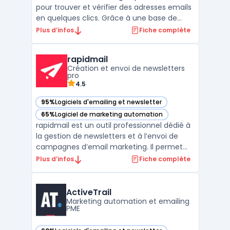
pour trouver et vérifier des adresses emails
en quelques clics. Grâce à une base de
données de plus de 200 millions d'adresses
Plus d’infos
Fiche complète
email, il permet de trouver facilement des
contacts de qualité et de construire des
rapidmail
listes de prospection pertinentes. Hunter
Création et envoi de newsletters
propose ...
pro
4.5
95%
Logiciels d'emailing et newsletter
— voir rapidmail dans cette catégorie
65%
Logiciel de marketing automation
— voir rapidmail dans cette catégorie
rapidmail est un outil professionnel dédié à
la gestion de newsletters et à l’envoi de
campagnes d’email marketing. Il permet
aux entreprises de toutes tailles de
Plus d’infos
Fiche complète
concevoir, personnaliser et envoyer des
emails grâce à un éditeur glisser-déposer,
sans compétence technique préalable. Le
ActiveTrail
service se dis ...
Marketing automation et emailing
PME