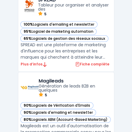
extension Chrome intégrée. La solu ...
Tableur pour organiser et analyser
des
5
100%
Logiciels d'emailing et newsletter
— voir SPREAD dans cette catégorie
95%
Logiciel de marketing automation
— voir SPREAD dans cette catégorie
65%
Logiciels de gestion des réseaux sociaux
— voir SPREAD dans cette catégorie
SPREAD est une plateforme de marketing
d'influence pour les entreprises et les
marques qui cherchent à atteindre leur
public cible via les influenceurs. La
Plus d’infos
Fiche complète
plateforme permet aux entreprises de
trouver des influenceurs pertinents pour
Magileads
leur niche et de les contacter directement
Génération de leads B2B en
pour des campagnes publ ...
quelques
5
90%
Logiciels de Vérification d'Emails
— voir Magileads dans cette catégorie
90%
Logiciels d'emailing et newsletter
— voir Magileads dans cette catégorie
80%
Logiciels ABM (Account-Based Marketing)
— voir Magileads dans cette catégorie
Magileads est un outil d'automatisation de