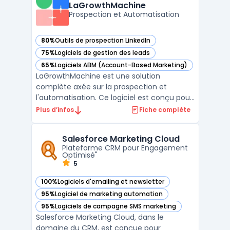
LaGrowthMachine
des campagnes de m ...
Prospection et Automatisation
80%
Outils de prospection LinkedIn
— voir LaGrowthMachine dans cette catégorie
75%
Logiciels de gestion des leads
— voir LaGrowthMachine dans cette catégorie
65%
Logiciels ABM (Account-Based Marketing)
— voir LaGrowthMachine dans cette catégorie
LaGrowthMachine est une solution
complète axée sur la prospection et
l'automatisation. Ce logiciel est conçu pour
aider les entreprises à engager leurs
Plus d’infos
Fiche complète
prospects à travers divers canaux tout en
automatisant de nombreux processus.Il se
Salesforce Marketing Cloud
distingue par sa capacité à intégrer
Plateforme CRM pour Engagement
plusieurs outils, permettant ...
Optimisé"
5
100%
Logiciels d'emailing et newsletter
— voir Salesforce Marketing Cloud dans cette catégorie
95%
Logiciel de marketing automation
— voir Salesforce Marketing Cloud dans cette catégorie
95%
Logiciels de campagne SMS marketing
— voir Salesforce Marketing Cloud dans cette catégorie
Salesforce Marketing Cloud, dans le
domaine du CRM, est conçue pour