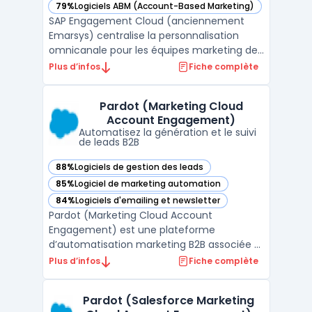
79%
Logiciels ABM (Account-Based Marketing)
— voir SAP Engagement Cloud (anciennement Emarsys) dan
SAP Engagement Cloud (anciennement
Emarsys) centralise la personnalisation
omnicanale pour les équipes marketing des
grandes marques, en unifiant les données
Plus d’infos
Fiche complète
clients CRM issues de multiples points de
contact. Pour les directions marketing
Pardot (Marketing Cloud
opérant sur plusieurs canaux, ce logiciel
Account Engagement)
traite en temps rée ...
Automatisez la génération et le suivi
de leads B2B
88%
Logiciels de gestion des leads
— voir Pardot (Marketing Cloud Account Engagement) dans
85%
Logiciel de marketing automation
— voir Pardot (Marketing Cloud Account Engagement) dans
84%
Logiciels d'emailing et newsletter
— voir Pardot (Marketing Cloud Account Engagement) dans
Pardot (Marketing Cloud Account
Engagement) est une plateforme
d’automatisation marketing B2B associée à
Salesforce CRM, destinée à la gestion de la
Plus d’infos
Fiche complète
génération et du suivi des leads dans des
organisations où la coordination entre
Pardot (Salesforce Marketing
marketing et ventes repose sur une