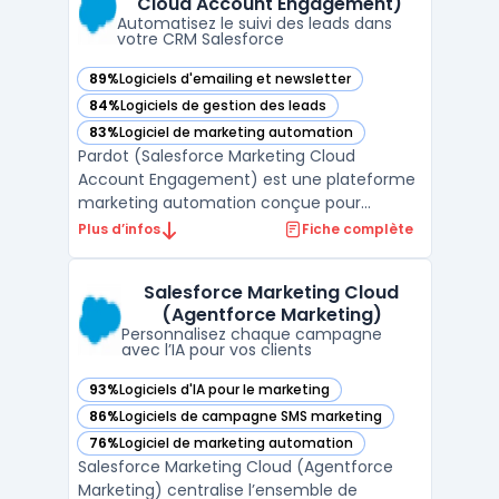
Cloud Account Engagement)
intégration complète avec le CRM. L ...
Automatisez le suivi des leads dans
votre CRM Salesforce
89%
Logiciels d'emailing et newsletter
— voir Pardot (Salesforce Marketing Cloud Account Engage
84%
Logiciels de gestion des leads
— voir Pardot (Salesforce Marketing Cloud Account Engage
83%
Logiciel de marketing automation
— voir Pardot (Salesforce Marketing Cloud Account Engage
Pardot (Salesforce Marketing Cloud
Account Engagement) est une plateforme
marketing automation conçue pour
synchroniser les activités marketing et
Plus d’infos
Fiche complète
commerciales dans un environnement B2B.
Ce logiciel vise les organisations ayant des
Salesforce Marketing Cloud
cycles de vente longs ou des besoins de
(Agentforce Marketing)
qualification, de nurturing ...
Personnalisez chaque campagne
avec l’IA pour vos clients
93%
Logiciels d'IA pour le marketing
— voir Salesforce Marketing Cloud (Agentforce Marketing) 
86%
Logiciels de campagne SMS marketing
— voir Salesforce Marketing Cloud (Agentforce Marketing) 
76%
Logiciel de marketing automation
— voir Salesforce Marketing Cloud (Agentforce Marketing) 
Salesforce Marketing Cloud (Agentforce
Marketing) centralise l’ensemble de