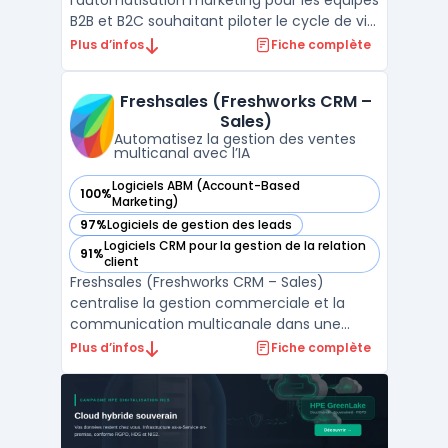
l'automatisation marketing pour les équipes
B2B et B2C souhaitant piloter le cycle de vie
des clients depuis une même plateforme.
Plus d’infos
Fiche complète
Les directions marketing l’utilisent pour
organiser la génération, le suivi et la
Freshsales (Freshworks CRM –
qualification des prospects tout en
Sales)
connectant campagnes ...
Automatisez la gestion des ventes
multicanal avec l’IA
Logiciels ABM (Account-Based
100%
— voir Freshsales (Freshworks CRM – Sales) dans cette caté
Marketing)
97%
Logiciels de gestion des leads
— voir Freshsales (Freshworks CRM – Sales) dans cette caté
Logiciels CRM pour la gestion de la relation
91%
— voir Freshsales (Freshworks CRM – Sales) dans cette caté
client
Freshsales (Freshworks CRM – Sales)
centralise la gestion commerciale et la
communication multicanale dans une
interface organisée pour les équipes de
Plus d’infos
Fiche complète
vente. La capacité à piloter le cycle de
vente complet, depuis la génération du
pipeline commercial jusqu’au suivi avancé
des remontées clients, s’ad ...