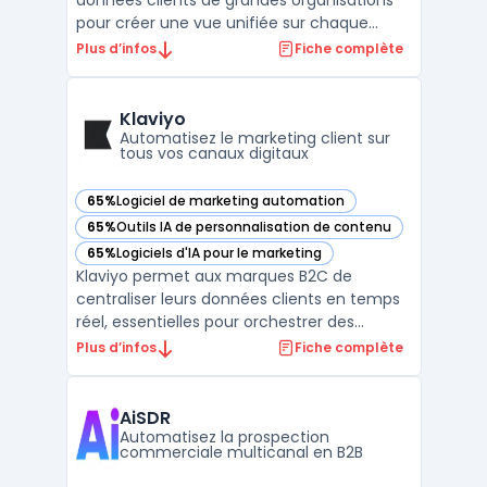
données clients de grandes organisations
pour créer une vue unifiée sur chaque
contact. Face à une multiplication des
Plus d’infos
Fiche complète
canaux et à la fragmentation des parcours,
les directions marketing regroupent des
informations provenant de sources en
Klaviyo
ligne, hors ligne ou de ...
Automatisez le marketing client sur
tous vos canaux digitaux
65%
Logiciel de marketing automation
— voir Klaviyo dans cette catégorie
65%
Outils IA de personnalisation de contenu
— voir Klaviyo dans cette catégorie
65%
Logiciels d'IA pour le marketing
— voir Klaviyo dans cette catégorie
Klaviyo permet aux marques B2C de
centraliser leurs données clients en temps
réel, essentielles pour orchestrer des
campagnes multicanales. Les directions
Plus d’infos
Fiche complète
marketing peuvent unifier les informations
comportementales, transactionnelles et
d’engagement issues du web, du mobile et
AiSDR
des plateformes e-comm ...
Automatisez la prospection
commerciale multicanal en B2B