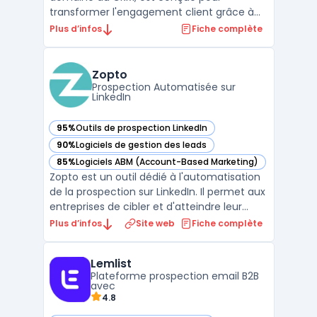
transformer l'engagement client grâce à
des stratégies personnalisées et des
Plus d’infos
Fiche complète
analyses de données approfondies. Avec
des fonctionnalités telles que les "Success
Plans pour l'engagement client Salesforce",
Zopto
cette plateforme permet aux ...
Prospection Automatisée sur
LinkedIn
95%
Outils de prospection LinkedIn
— voir Zopto dans cette catégorie
90%
Logiciels de gestion des leads
— voir Zopto dans cette catégorie
85%
Logiciels ABM (Account-Based Marketing)
— voir Zopto dans cette catégorie
Zopto est un outil dédié à l'automatisation
de la prospection sur LinkedIn. Il permet aux
entreprises de cibler et d'atteindre leur
audience idéale de manière
Plus d’infos
Site web
Fiche complète
automatisée.La plateforme offre des
fonctionnalités variées telles que la
Lemlist
programmation de messages, le suivi des
Plateforme prospection email B2B
performances et l'intégrati ...
avec
4.8