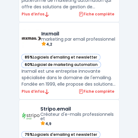
plateforme de marketing automation qui
offre des solutions de gestion de
campagnes marketing multicanal, de
Plus d’infos
Fiche complète
personnalisation de l'expérience client et
d'optimisation des décisions marketing.
Grâce à l'intégration de données en temps
Inxmail
réel et de l'analytique avanc ...
marketing par email professionnel
4,2
85%
Logiciels d'emailing et newsletter
— voir Inxmail dans cette catégorie
60%
Logiciel de marketing automation
— voir Inxmail dans cette catégorie
Inxmail est une entreprise innovante
spécialisée dans le domaine de l'emailing.
Fondée en 1999, elle propose des solutions
de marketing digital pour aider les
Plus d’infos
Fiche complète
entreprises à communiquer efficacement
avec leurs clients via leurs boîtes mail.
Stripo.email
Grâce à ses nombreuses fonctionnalités,
Créateur d'e-mails professionnels
Inxmail est devenue ...
et
4,9
75%
Logiciels d'emailing et newsletter
— voir Stripo.email dans cette catégorie