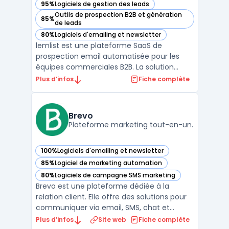
95%
Logiciels de gestion des leads
— voir Lemlist dans cette catégorie
Outils de prospection B2B et génération
85%
— voir Lemlist dans cette catégorie
de leads
80%
Logiciels d'emailing et newsletter
— voir Lemlist dans cette catégorie
lemlist est une plateforme SaaS de
prospection email automatisée pour les
équipes commerciales B2B. La solution
centralise l'engagement multichanale :
Plus d’infos
Fiche complète
email, LinkedIn, WhatsApp et appels depuis
une interface unique sans sortir de
l'outil.lemlist enrichit les contacts via une
Brevo
base de 600 mi ...
Plateforme marketing tout-en-un.
100%
Logiciels d'emailing et newsletter
— voir Brevo dans cette catégorie
85%
Logiciel de marketing automation
— voir Brevo dans cette catégorie
80%
Logiciels de campagne SMS marketing
— voir Brevo dans cette catégorie
Brevo est une plateforme dédiée à la
relation client. Elle offre des solutions pour
communiquer via email, SMS, chat et
d'autres canaux. L'objectif principal est de
Plus d’infos
Site web
Fiche complète