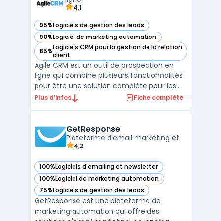
4,1
95%
Logiciels de gestion des leads
— voir Agile CRM dans cette catégorie
90%
Logiciel de marketing automation
— voir Agile CRM dans cette catégorie
Logiciels CRM pour la gestion de la relation
85%
— voir Agile CRM dans cette catégorie
client
Agile CRM est un outil de prospection en
ligne qui combine plusieurs fonctionnalités
pour être une solution complète pour les
entreprises. Il permet de mettre en place
Plus d’infos
Fiche complète
des campagnes marketing, de gérer les
ventes et de suivre les interactions avec les
clients. Agile CRM offre des fonctionnalités
GetResponse
tel ...
Plateforme d'email marketing et
4,2
100%
Logiciels d'emailing et newsletter
— voir GetResponse dans cette catégorie
100%
Logiciel de marketing automation
— voir GetResponse dans cette catégorie
75%
Logiciels de gestion des leads
— voir GetResponse dans cette catégorie
GetResponse est une plateforme de
marketing automation qui offre des