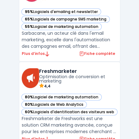
95%
Logiciels d'emailing et newsletter
— voir Sarbacane dans cette catégorie
65%
Logiciels de campagne SMS marketing
— voir Sarbacane dans cette catégorie
55%
Logiciel de marketing automation
— voir Sarbacane dans cette catégorie
Sarbacane, un acteur clé dans l'email
marketing, excelle dans l'automatisation
des campagnes email, offrant des
stratégies d'automatisation email efficaces
Plus d’infos
Fiche complète
pour maximiser l'engagement client. Avec
des outils d'automatisation pour
Freshmarketer
campagnes email, Sarbacane facilite la
Optimisation de conversion et
création de campagnes email cib ...
marketing
4,4
80%
Logiciel de marketing automation
— voir Freshmarketer dans cette catégorie
80%
Logiciels de Web Analytics
— voir Freshmarketer dans cette catégorie
60%
Logiciels d'identification des visiteurs web
— voir Freshmarketer dans cette catégorie
Freshmarketer de Freshworks est une
solution CRM marketing avancée, conçue
pour les entreprises modernes cherchant à
optimiser leurs stratégies de marketing
Plus d’infos
Fiche complète