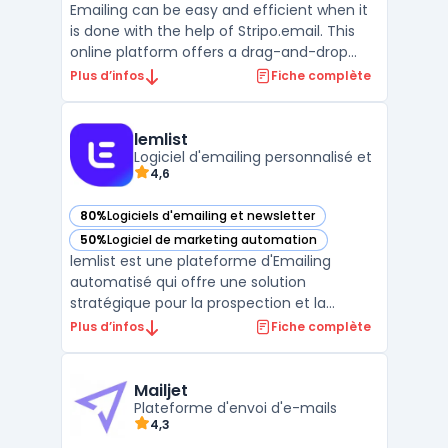
Emailing can be easy and efficient when it
is done with the help of Stripo.email. This
online platform offers a drag-and-drop
editor that is intuitive and user-friendly. It is
Plus d’infos
Fiche complète
perfect for creating professional email
templates and newsletters that will engage
your customers. Stripo.email also has a l ...
lemlist
Logiciel d'emailing personnalisé et
4,6
80%
Logiciels d'emailing et newsletter
— voir lemlist dans cette catégorie
50%
Logiciel de marketing automation
— voir lemlist dans cette catégorie
lemlist est une plateforme d'Emailing
automatisé qui offre une solution
stratégique pour la prospection et la
communication client. Avec ses
Plus d’infos
Fiche complète
fonctionnalités avancées telles que la
personnalisation à grande échelle, le suivi
des e-mails en temps réel et les
Mailjet
intégrations avec les applications de premi
Plateforme d'envoi d'e-mails
4,3
...