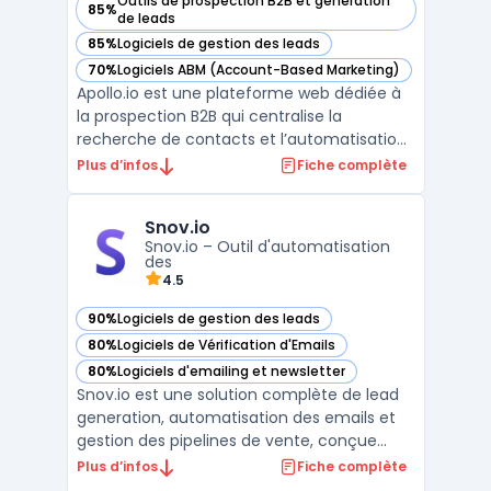
Outils de prospection B2B et génération
85%
— voir Apollo.io dans cette catégorie
de leads
85%
Logiciels de gestion des leads
— voir Apollo.io dans cette catégorie
70%
Logiciels ABM (Account-Based Marketing)
— voir Apollo.io dans cette catégorie
Apollo.io est une plateforme web dédiée à
la prospection B2B qui centralise la
recherche de contacts et l’automatisation
des campagnes d’outreach. L’outil cible
Plus d’infos
Fiche complète
principalement les commerciaux, SDR,
startups, PME et équipes de vente en
Snov.io
croissance, confrontés à la difficulté de
Snov.io – Outil d'automatisation
trouver des prospects f ...
des
4.5
90%
Logiciels de gestion des leads
— voir Snov.io dans cette catégorie
80%
Logiciels de Vérification d'Emails
— voir Snov.io dans cette catégorie
80%
Logiciels d'emailing et newsletter
— voir Snov.io dans cette catégorie
Snov.io est une solution complète de lead
generation, automatisation des emails et
gestion des pipelines de vente, conçue
pour optimiser le processus de prospection
Plus d’infos
Fiche complète
et de conversion. Cet outil permet aux