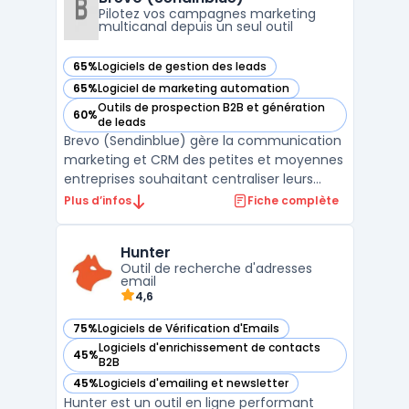
dont vous avez besoin ...
Pilotez vos campagnes marketing
multicanal depuis un seul outil
65%
Logiciels de gestion des leads
— voir Brevo (Sendinblue) dans cette catégorie
65%
Logiciel de marketing automation
— voir Brevo (Sendinblue) dans cette catégorie
Outils de prospection B2B et génération
60%
— voir Brevo (Sendinblue) dans cette catégorie
de leads
Brevo (Sendinblue) gère la communication
marketing et CRM des petites et moyennes
entreprises souhaitant centraliser leurs
actions sans multiplier les outils. La
Plus d’infos
Fiche complète
plateforme s’adresse aux équipes qui
traitent un volume d’e-mails élevé et visent
Hunter
à maîtriser leurs budgets, tout en
Outil de recherche d'adresses
respectant les exigen ...
email
4,6
75%
Logiciels de Vérification d'Emails
— voir Hunter dans cette catégorie
Logiciels d'enrichissement de contacts
45%
— voir Hunter dans cette catégorie
B2B
45%
Logiciels d'emailing et newsletter
— voir Hunter dans cette catégorie
Hunter est un outil en ligne performant