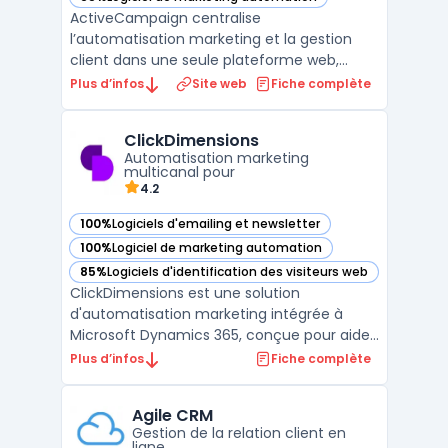
— voir ActiveCampaign dans cette catégorie
ActiveCampaign centralise
l’automatisation marketing et la gestion
client dans une seule plateforme web,
conçue pour la transformation digitale des
Plus d’infos
Site web
Fiche complète
entreprises ayant besoin de multicanal et
d’intégrations avancées. En intégrant la
ClickDimensions
messagerie SMS, l’envoi d’emails
Automatisation marketing
transactionnels, le CRM et la créati ...
multicanal pour
4.2
100%
Logiciels d'emailing et newsletter
— voir ClickDimensions dans cette catégorie
100%
Logiciel de marketing automation
— voir ClickDimensions dans cette catégorie
85%
Logiciels d'identification des visiteurs web
— voir ClickDimensions dans cette catégorie
ClickDimensions est une solution
d'automatisation marketing intégrée à
Microsoft Dynamics 365, conçue pour aider
les entreprises à gérer et optimiser leurs
Plus d’infos
Fiche complète
campagnes marketing de manière
centralisée. En s'appuyant sur la plateforme
Agile CRM
Dynamics 365, ClickDimensions permet
Gestion de la relation client en
d'automatiser l'ensemble des pr ...
ligne.