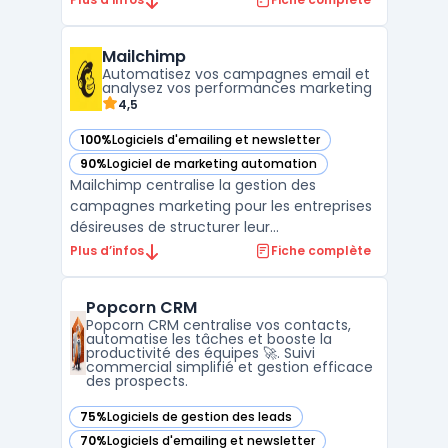
digital. Ce logiciel robuste offre une
gamme complète de fonctionnalités pour
Mailchimp
automatiser les campagnes marketing,
Automatisez vos campagnes email et
permettant ainsi une gestion ...
analysez vos performances marketing
4,5
100%
Logiciels d'emailing et newsletter
— voir Mailchimp dans cette catégorie
90%
Logiciel de marketing automation
— voir Mailchimp dans cette catégorie
Mailchimp centralise la gestion des
campagnes marketing pour les entreprises
désireuses de structurer leur
communication et d’automatiser leurs
Plus d’infos
Fiche complète
échanges clients. D’abord conçu pour la
marketing automation et l’envoi d’emails à
Popcorn CRM
grande échelle, Mailchimp cible les sociétés
Popcorn CRM centralise vos contacts,
recherchant un outil pour gé ...
automatise les tâches et booste la
productivité des équipes 🚀. Suivi
commercial simplifié et gestion efficace
des prospects.
75%
Logiciels de gestion des leads
— voir Popcorn CRM dans cette catégorie
70%
Logiciels d'emailing et newsletter
— voir Popcorn CRM dans cette catégorie