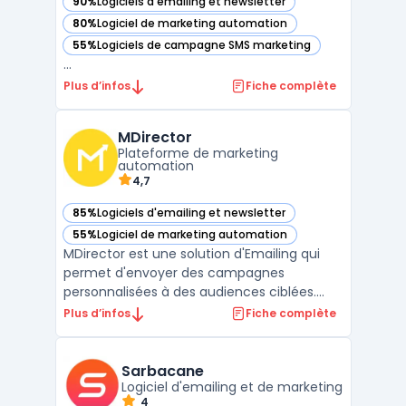
90%
Logiciels d'emailing et newsletter
— voir ActiveTrail dans cette catégorie
80%
Logiciel de marketing automation
— voir ActiveTrail dans cette catégorie
55%
Logiciels de campagne SMS marketing
— voir ActiveTrail dans cette catégorie
...
Plus d’infos
Fiche complète
MDirector
Plateforme de marketing
automation
4,7
85%
Logiciels d'emailing et newsletter
— voir MDirector dans cette catégorie
55%
Logiciel de marketing automation
— voir MDirector dans cette catégorie
MDirector est une solution d'Emailing qui
permet d'envoyer des campagnes
personnalisées à des audiences ciblées.
Avec cette plate-forme, il est possible de
Plus d’infos
Fiche complète
mesurer l'impact de chaque action en
temps réel, afin d'optimiser le ROI. Grâce à
ses fonctionnalités avancées, MDirector
Sarbacane
facilite la mise en pl ...
Logiciel d'emailing et de marketing
4