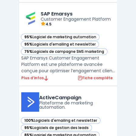
rapprocher les entreprises de leurs clients
et d'engager ces derniers de manière plus
efficace. La plateforme propose une boîte
SAP Emarsys
à outil ...
Customer Engagement Platform
4.5
95%
Logiciel de marketing automation
— voir SAP Emarsys dans cette catégorie
95%
Logiciels d'emailing et newsletter
— voir SAP Emarsys dans cette catégorie
75%
Logiciels de campagne SMS marketing
— voir SAP Emarsys dans cette catégorie
SAP Emarsys Customer Engagement
Platform est une plateforme avancée
conçue pour optimiser l’engagement client
à travers des campagnes marketing
Plus d’infos
Fiche complète
personnalisées et omnicanal. Elle permet
aux entreprises de centraliser leurs données
clients, de personnaliser les interactions en
ActiveCampaign
temps réel et de mesurer ...
Plateforme de marketing
automation.
100%
Logiciels d'emailing et newsletter
— voir ActiveCampaign dans cette catégorie
95%
Logiciels de gestion des leads
— voir ActiveCampaign dans cette catégorie
85%
Logiciel de marketing automation