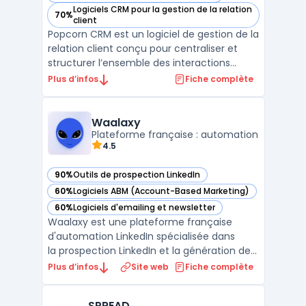
Logiciels CRM pour la gestion de la relation
70%
— voir Popcorn CRM dans cette catégorie
client
Popcorn CRM est un logiciel de gestion de la
relation client conçu pour centraliser et
structurer l’ensemble des interactions
commerciales des entreprises. Ce logiciel
Plus d’infos
Fiche complète
s’adresse aux structures qui recherchent
une solution de crm prospection adaptée à
leurs besoins quotidiens de suivi client, tout
Waalaxy
en ...
Plateforme française : automation
4.5
90%
Outils de prospection LinkedIn
— voir Waalaxy dans cette catégorie
60%
Logiciels ABM (Account-Based Marketing)
— voir Waalaxy dans cette catégorie
60%
Logiciels d'emailing et newsletter
— voir Waalaxy dans cette catégorie
Waalaxy est une plateforme française
d'automation LinkedIn spécialisée dans
la prospection LinkedIn et la génération de
leads B2B. Elle centralise l'automatisation
Plus d’infos
Site web
Fiche complète
des invitations, des messages directs et des
visites de profils LinkedIn dans une
SPREAD