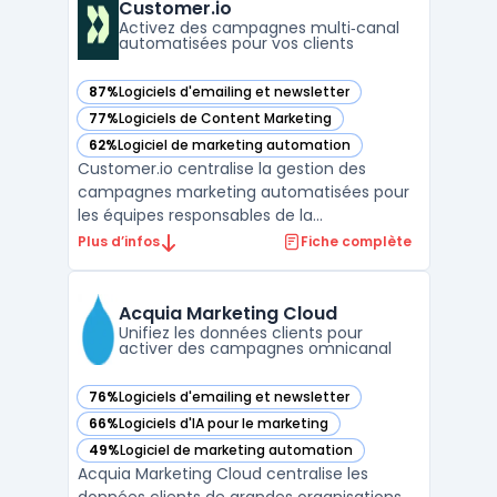
consultants rencontrent la question de
Customer.io
maintenir une communication ré ...
Activez des campagnes multi‑canal
automatisées pour vos clients
87%
Logiciels d'emailing et newsletter
— voir Customer.io dans cette catégorie
77%
Logiciels de Content Marketing
— voir Customer.io dans cette catégorie
62%
Logiciel de marketing automation
— voir Customer.io dans cette catégorie
Customer.io centralise la gestion des
campagnes marketing automatisées pour
les équipes responsables de la
communication sur plusieurs canaux. Ce
Plus d’infos
Fiche complète
logiciel s’adresse aux organisations qui
souhaitent activer, personnaliser et
homogénéiser leurs échanges clients à
Acquia Marketing Cloud
grande échelle, sans multiplier les ou ...
Unifiez les données clients pour
activer des campagnes omnicanal
76%
Logiciels d'emailing et newsletter
— voir Acquia Marketing Cloud dans cette catégorie
66%
Logiciels d'IA pour le marketing
— voir Acquia Marketing Cloud dans cette catégorie
49%
Logiciel de marketing automation
— voir Acquia Marketing Cloud dans cette catégorie
Acquia Marketing Cloud centralise les