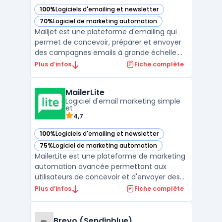
100%
Logiciels d'emailing et newsletter
— voir Mailjet dans cette catégorie
70%
Logiciel de marketing automation
— voir Mailjet dans cette catégorie
Mailjet est une plateforme d'emailing qui
permet de concevoir, préparer et envoyer
des campagnes emails à grande échelle.
Elle offre également des fonctionnalités
Plus d’infos
Fiche complète
telles que des outils de personnalisation des
messages, des automatisations avancées
MailerLite
et une analyse en temps réel des résultats
Logiciel d'email marketing simple
de la cam ...
et
4,7
100%
Logiciels d'emailing et newsletter
— voir MailerLite dans cette catégorie
75%
Logiciel de marketing automation
— voir MailerLite dans cette catégorie
MailerLite est une plateforme de marketing
automation avancée permettant aux
utilisateurs de concevoir et d'envoyer des
campagnes email professionnelles. Que
Plus d’infos
Fiche complète
vous soyez une entreprise, une startup ou
une organisation à but non lucratif,
MailerLite vous offre les fonctionnalités
Brevo (Sendinblue)