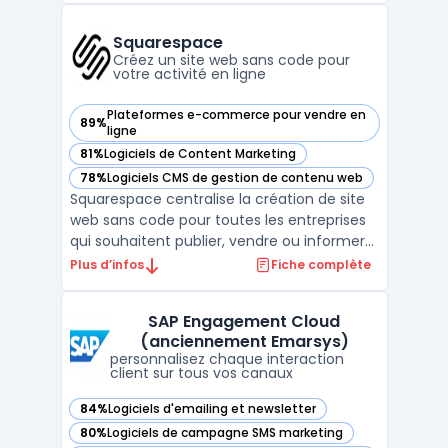
entreprises de générer des leads qualifiés
grâce à un puissant email finder et
Squarespace
d'automatiser les ...
Créez un site web sans code pour
votre activité en ligne
Plateformes e-commerce pour vendre en
89%
— voir Squarespace dans cette catégorie
ligne
81%
Logiciels de Content Marketing
— voir Squarespace dans cette catégorie
78%
Logiciels CMS de gestion de contenu web
— voir Squarespace dans cette catégorie
Squarespace centralise la création de site
web sans code pour toutes les entreprises
qui souhaitent publier, vendre ou informer
en ligne sans expertise technique interne.
Plus d’infos
Fiche complète
La plateforme répond au besoin d’agilité
pour produire un site marchand ou vitrine,
SAP Engagement Cloud
gérer un blog ou un portfolio, suivre l’activ ...
(anciennement Emarsys)
personnalisez chaque interaction
client sur tous vos canaux
84%
Logiciels d'emailing et newsletter
— voir SAP Engagement Cloud (anciennement Emarsys) dan
80%
Logiciels de campagne SMS marketing
— voir SAP Engagement Cloud (anciennement Emarsys) dan