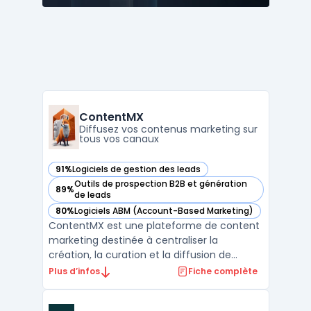
ContentMX
Diffusez vos contenus marketing sur
tous vos canaux
91%
Logiciels de gestion des leads
— voir ContentMX dans cette catégorie
Outils de prospection B2B et génération
89%
— voir ContentMX dans cette catégorie
de leads
80%
Logiciels ABM (Account-Based Marketing)
— voir ContentMX dans cette catégorie
ContentMX est une plateforme de content
marketing destinée à centraliser la
création, la curation et la diffusion de
contenus dans un contexte de réseaux de
Plus d’infos
Fiche complète
partenaires commerciaux. Les entreprises
disposant de distributeurs ou de