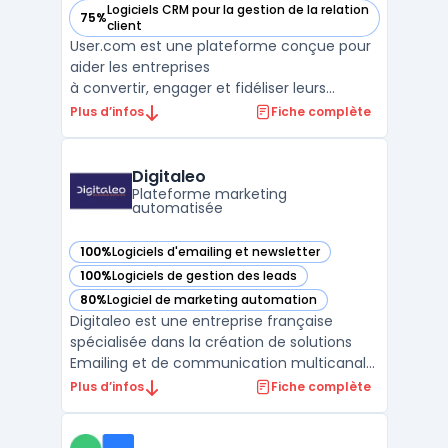
Logiciels CRM pour la gestion de la relation
75%
— voir user.com dans cette catégorie
client
User.com est une plateforme conçue pour
aider les entreprises
à convertir, engager et fidéliser leurs
utilisateurs. Grâce à une
Plus d’infos
Fiche complète
communication omnicanale, cet outil
permet de transmettre le bon message via
le bon canal au bon utilisateur, au moment
Digitaleo
opportun. User.com offre une
Plateforme marketing
automatisée
meilleure compréhension ...
100%
Logiciels d'emailing et newsletter
— voir Digitaleo dans cette catégorie
100%
Logiciels de gestion des leads
— voir Digitaleo dans cette catégorie
80%
Logiciel de marketing automation
— voir Digitaleo dans cette catégorie
Digitaleo est une entreprise française
spécialisée dans la création de solutions
Emailing et de communication multicanale.
Fondée en 2004, la société se situe à
Plus d’infos
Fiche complète
Rennes, au cœur de la Bretagne. Digitaleo
propose une gamme complète d'outils
pour le marketing de ses clients, incluant