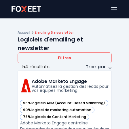
Ouver
Accueil
Emailing & newsletter
Logiciels d'emailing et
newsletter
Filtres
54 résultats
Trier par
Adobe Marketo Engage
Automatisez la gestion des leads pour
vos équipes marketing
96%
Logiciels ABM (Account-Based Marketing)
— voir Adobe Marketo Engage dans cette catégorie
90%
Logiciel de marketing automation
— voir Adobe Marketo Engage dans cette catégorie
78%
Logiciels de Content Marketing
— voir Adobe Marketo Engage dans cette catégorie
Adobe Marketo Engage centralise