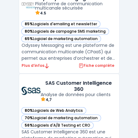
Plateforme de communication
votre entrepri ...
multicanale sécurisée
4.5
85%
Logiciels d'emailing et newsletter
— voir Odyssey Messaging dans cette catégorie
80%
Logiciels de campagne SMS marketing
— voir Odyssey Messaging dans cette catégorie
65%
Logiciel de marketing automation
— voir Odyssey Messaging dans cette catégorie
Odyssey Messaging est une plateforme de
communication multicanale (CPaaS) qui
permet aux entreprises d’orchestrer et de
sécuriser leurs communications
Plus d’infos
Fiche complète
transactionnelles et relationnelles. Grâce à
ses fonctionnalités, elle facilite l’envoi et la
SAS Customer Intelligence
gestion de messages via plusieurs canaux,
360
notamment l’e ...
Analyse de données pour clients
4,7
80%
Logiciels de Web Analytics
— voir SAS Customer Intelligence 360 dans cette catégorie
70%
Logiciel de marketing automation
— voir SAS Customer Intelligence 360 dans cette catégorie
56%
Logiciels d'A/B Testing et CRO
— voir SAS Customer Intelligence 360 dans cette catégorie
SAS Customer Intelligence 360 est une