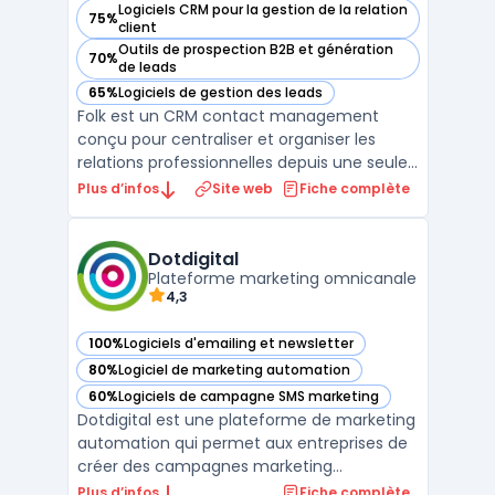
Logiciels CRM pour la gestion de la relation
75%
— voir folk dans cette catégorie
client
Outils de prospection B2B et génération
70%
— voir folk dans cette catégorie
de leads
65%
Logiciels de gestion des leads
— voir folk dans cette catégorie
Folk est un CRM contact management
conçu pour centraliser et organiser les
relations professionnelles depuis une seule
interface. Destiné aux équipes de petite
Plus d’infos
Site web
Fiche complète
taille, ce logiciel cible des profils variés
comme fondateurs, investisseurs, agences,
travailleurs indépendants ou responsables
Dotdigital
partenariat ...
Plateforme marketing omnicanale
4,3
100%
Logiciels d'emailing et newsletter
— voir Dotdigital dans cette catégorie
80%
Logiciel de marketing automation
— voir Dotdigital dans cette catégorie
60%
Logiciels de campagne SMS marketing
— voir Dotdigital dans cette catégorie
Dotdigital est une plateforme de marketing
automation qui permet aux entreprises de
créer des campagnes marketing
personnalisées et hautement ciblées. Avec
Plus d’infos
Fiche complète