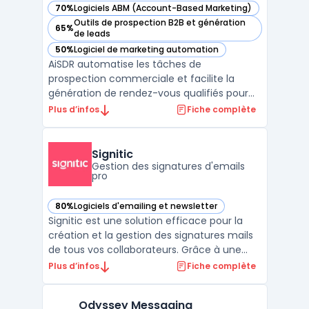
70%
Logiciels ABM (Account-Based Marketing)
— voir AiSDR dans cette catégorie
Outils de prospection B2B et génération
65%
— voir AiSDR dans cette catégorie
de leads
50%
Logiciel de marketing automation
— voir AiSDR dans cette catégorie
AiSDR automatise les tâches de
prospection commerciale et facilite la
génération de rendez-vous qualifiés pour
les équipes orientées pipeline. Le produit
Plus d’infos
Fiche complète
cible les directions commerciales, les
équipes revenues et les sales leaders
impliqués dans la gestion de processus de
Signitic
prospection. En centralisan ...
Gestion des signatures d'emails
pro
80%
Logiciels d'emailing et newsletter
— voir Signitic dans cette catégorie
Signitic est une solution efficace pour la
création et la gestion des signatures mails
de tous vos collaborateurs. Grâce à une
interface unique, cette solution permet de
Plus d’infos
Fiche complète
centraliser et de contrôler les signatures
électroniques, garantissant ainsi une
Odyssey Messaging
cohérence dans la communication de