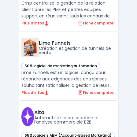
Crisp centralise la gestion de la relation
client pour les PME et petites équipes
support en réunissant tous les canaux de
communication dans une interface unique.
Plus d’infos
Fiche complète
La multiplication des échanges sur chat,
mail, réseaux sociaux ou messagerie
engendre des suivis complexes pour les
Lime Funnels
conversations et mod ...
Création et gestion de tunnels de
vente
50%
Logiciel de marketing automation
— voir Lime Funnels dans cette catégorie
Lime Funnels est un logiciel conçu pour
répondre aux exigences des entreprises
souhaitant rationaliser la gestion de leurs
campagnes marketing automatisées.
Plus d’infos
Fiche complète
Destiné aux équipes commerciales et
marketing, il vise à centraliser la création de
tunnels de vente et l’acquisition de leads
Alta
afin d’optimiser ...
Automatisez la prospection et
l’analyse commerciale B2B
65%
Logiciels ABM (Account-Based Marketing)