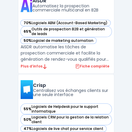
AiSDR
des plateformes e-comm ...
Automatisez la prospection
commerciale multicanal en B2B
70%
Logiciels ABM (Account-Based Marketing)
— voir AiSDR dans cette catégorie
Outils de prospection B2B et génération
65%
— voir AiSDR dans cette catégorie
de leads
50%
Logiciel de marketing automation
— voir AiSDR dans cette catégorie
AiSDR automatise les tâches de
prospection commerciale et facilite la
génération de rendez-vous qualifiés pour
les équipes orientées pipeline. Le produit
Plus d’infos
Fiche complète
cible les directions commerciales, les
équipes revenues et les sales leaders
impliqués dans la gestion de processus de
Crisp
prospection. En centralisan ...
Centralisez vos échanges clients sur
une seule interface
Logiciels de Helpdesk pour le support
55%
— voir Crisp dans cette catégorie
informatique
Logiciels CRM pour la gestion de la relation
50%
— voir Crisp dans cette catégorie
client
47%
Logiciels de live chat pour service client
— voir Crisp dans cette catégorie