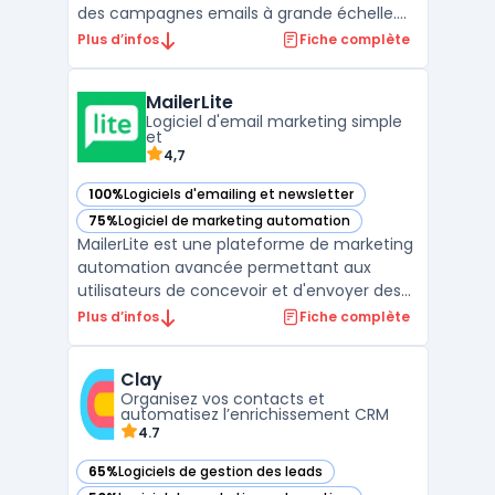
des campagnes emails à grande échelle.
Elle offre également des fonctionnalités
Plus d’infos
Fiche complète
telles que des outils de personnalisation des
messages, des automatisations avancées
MailerLite
et une analyse en temps réel des résultats
Logiciel d'email marketing simple
de la cam ...
et
4,7
100%
Logiciels d'emailing et newsletter
— voir MailerLite dans cette catégorie
75%
Logiciel de marketing automation
— voir MailerLite dans cette catégorie
MailerLite est une plateforme de marketing
automation avancée permettant aux
utilisateurs de concevoir et d'envoyer des
campagnes email professionnelles. Que
Plus d’infos
Fiche complète
vous soyez une entreprise, une startup ou
une organisation à but non lucratif,
Clay
MailerLite vous offre les fonctionnalités
Organisez vos contacts et
dont vous avez besoin ...
automatisez l’enrichissement CRM
4.7
65%
Logiciels de gestion des leads
— voir Clay dans cette catégorie