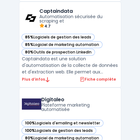
et des outils d’automatisation avancés,
Captaindata
Oracle Marketing permet d’améliorer
Automatisation sécurisée du
l'efficacité des équi ...
scraping et
4.7
85%
Logiciels de gestion des leads
— voir Captaindata dans cette catégorie
85%
Logiciel de marketing automation
— voir Captaindata dans cette catégorie
80%
Outils de prospection LinkedIn
— voir Captaindata dans cette catégorie
Captaindata est une solution
d'automatisation de la collecte de données
et d'extraction web. Elle permet aux
entreprises de simplifier et d'accélérer leurs
Plus d’infos
Fiche complète
processus de scraping de données à partir
de diverses sources en ligne, tout en
garantissant une approche conforme aux
Digitaleo
normes de sécurité et de ...
Plateforme marketing
automatisée
100%
Logiciels d'emailing et newsletter
— voir Digitaleo dans cette catégorie
100%
Logiciels de gestion des leads
— voir Digitaleo dans cette catégorie
80%
Logiciel de marketing automation