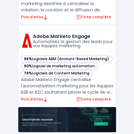
marketing destinée à centraliser la
création, la curation et la diffusion de
contenus dans un contexte de réseaux de
Plus d’infos
Fiche complète
partenaires commerciaux. Les entreprises
disposant de distributeurs ou de
consultants rencontrent la question de
Adobe Marketo Engage
maintenir une communication ré ...
Automatisez la gestion des leads pour
vos équipes marketing
96%
Logiciels ABM (Account-Based Marketing)
— voir Adobe Marketo Engage dans cette catégorie
90%
Logiciel de marketing automation
— voir Adobe Marketo Engage dans cette catégorie
78%
Logiciels de Content Marketing
— voir Adobe Marketo Engage dans cette catégorie
Adobe Marketo Engage centralise
l'automatisation marketing pour les équipes
B2B et B2C souhaitant piloter le cycle de vie
des clients depuis une même plateforme.
Plus d’infos
Fiche complète
Les directions marketing l’utilisent pour
organiser la génération, le suivi et la
qualification des prospects tout en
connectant campagnes ...