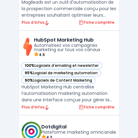
Magileads est un outil d'automatisation de
la prospection commerciale conçu pour les
entreprises souhaitant optimiser leurs
campagnes de génération de leads B2B. Ce
Plus d’infos
Fiche complète
logiciel permet d'automatiser l'ensemble
du processus de prospection par email,
HubSpot Marketing Hub
depuis la collecte de contacts qualifiés
Automatisez vos campagnes
jusqu'à la ges ...
marketing sur tous vos canaux
4.5
100%
Logiciels d'emailing et newsletter
— voir HubSpot Marketing Hub dans cette catégorie
95%
Logiciel de marketing automation
— voir HubSpot Marketing Hub dans cette catégorie
90%
Logiciels de Content Marketing
— voir HubSpot Marketing Hub dans cette catégorie
HubSpot Marketing Hub centralise
l’automatisation marketing automation
dans une interface conçue pour gérer la
génération de prospects et la mesure de la
Plus d’infos
Fiche complète
performance sur différents canaux. Ce
logiciel cible des entreprises de toutes
tailles recherchant un outil pour
Dotdigital
coordonner les actions omni‑chann ...
Plateforme marketing omnicanale
4,3