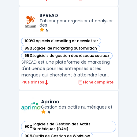
qui consultent votre site. Grâce à des
fonctionnalités avancées d'analyse de
SPREAD
trafic, vous pouvez suivre en temps réel les
Tableur pour organiser et analyser
pages visi ...
des
5
100%
Logiciels d'emailing et newsletter
— voir SPREAD dans cette catégorie
95%
Logiciel de marketing automation
— voir SPREAD dans cette catégorie
65%
Logiciels de gestion des réseaux sociaux
— voir SPREAD dans cette catégorie
SPREAD est une plateforme de marketing
d'influence pour les entreprises et les
marques qui cherchent à atteindre leur
public cible via les influenceurs. La
Plus d’infos
Fiche complète
plateforme permet aux entreprises de
trouver des influenceurs pertinents pour
leur niche et de les contacter directement
Aprimo
pour des campagnes publ ...
Gestion des actifs numériques et
4
Logiciels de Gestion des Actifs
90%
— voir Aprimo dans cette catégorie
Numériques (DAM)
90%
Outils de Gestion de Workflow