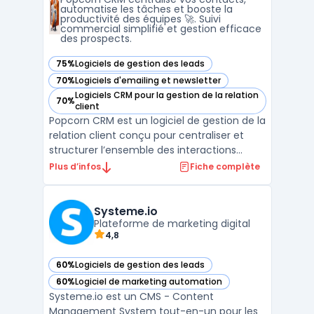
solution complète ...
automatise les tâches et booste la
productivité des équipes 🚀. Suivi
commercial simplifié et gestion efficace
des prospects.
75%
Logiciels de gestion des leads
— voir Popcorn CRM dans cette catégorie
70%
Logiciels d'emailing et newsletter
— voir Popcorn CRM dans cette catégorie
Logiciels CRM pour la gestion de la relation
70%
— voir Popcorn CRM dans cette catégorie
client
Popcorn CRM est un logiciel de gestion de la
relation client conçu pour centraliser et
structurer l’ensemble des interactions
commerciales des entreprises. Ce logiciel
Plus d’infos
Fiche complète
s’adresse aux structures qui recherchent
une solution de crm prospection adaptée à
leurs besoins quotidiens de suivi client, tout
Systeme.io
en ...
Plateforme de marketing digital
4,8
60%
Logiciels de gestion des leads
— voir Systeme.io dans cette catégorie
60%
Logiciel de marketing automation
— voir Systeme.io dans cette catégorie
Systeme.io est un CMS - Content
Management System tout-en-un pour les