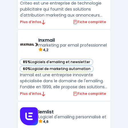
Criteo est une entreprise de technologie
publicitaire qui fournit des solutions
d'attribution marketing aux annonceurs
pour mesurer l'impact de leurs campagnes
Plus d’infos
Fiche complète
publicitaires. Criteo utilise des algorithmes
de machine learning pour analyser les
comportements en ligne des
Inxmail
consommateurs et leur propose ...
marketing par email professionnel
4,2
85%
Logiciels d'emailing et newsletter
— voir Inxmail dans cette catégorie
60%
Logiciel de marketing automation
— voir Inxmail dans cette catégorie
Inxmail est une entreprise innovante
spécialisée dans le domaine de l'emailing.
Fondée en 1999, elle propose des solutions
de marketing digital pour aider les
Plus d’infos
Fiche complète
entreprises à communiquer efficacement
avec leurs clients via leurs boîtes mail.
Grâce à ses nombreuses fonctionnalités,
lemlist
Logiciel d'emailing personnalisé et
Inxmail est devenue ...
4,6