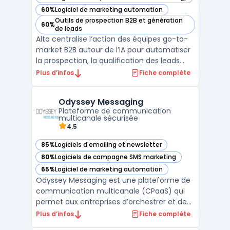
— voir Alta dans cette catégorie
60%
Logiciel de marketing automation
— voir Alta dans cette catégorie
Outils de prospection B2B et génération
60%
— voir Alta dans cette catégorie
de leads
Alta centralise l’action des équipes go-to-
market B2B autour de l’IA pour automatiser
la prospection, la qualification des leads
entrants et l’analyse des revenus dans un
Plus d’infos
Fiche complète
même espace sécurisé. Le produit cible
directement les équipes sales development
Odyssey Messaging
et les directions RevOps confrontées à
Plateforme de communication
l’éparpil ...
multicanale sécurisée
4.5
85%
Logiciels d'emailing et newsletter
— voir Odyssey Messaging dans cette catégorie
80%
Logiciels de campagne SMS marketing
— voir Odyssey Messaging dans cette catégorie
65%
Logiciel de marketing automation
— voir Odyssey Messaging dans cette catégorie
Odyssey Messaging est une plateforme de
communication multicanale (CPaaS) qui
permet aux entreprises d’orchestrer et de
sécuriser leurs communications
Plus d’infos
Fiche complète
transactionnelles et relationnelles. Grâce à