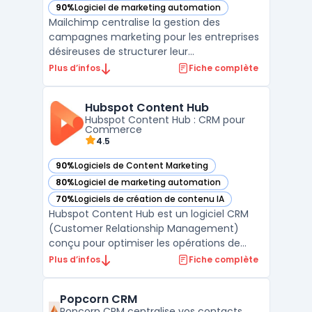
90%
Logiciel de marketing automation
— voir Mailchimp dans cette catégorie
Mailchimp centralise la gestion des
campagnes marketing pour les entreprises
désireuses de structurer leur
communication et d’automatiser leurs
Plus d’infos
Fiche complète
échanges clients. D’abord conçu pour la
marketing automation et l’envoi d’emails à
Hubspot Content Hub
grande échelle, Mailchimp cible les sociétés
Hubspot Content Hub : CRM pour
recherchant un outil pour gé ...
Commerce
4.5
90%
Logiciels de Content Marketing
— voir Hubspot Content Hub dans cette catégorie
80%
Logiciel de marketing automation
— voir Hubspot Content Hub dans cette catégorie
70%
Logiciels de création de contenu IA
— voir Hubspot Content Hub dans cette catégorie
Hubspot Content Hub est un logiciel CRM
(Customer Relationship Management)
conçu pour optimiser les opérations de
Commerce & Ventes. Développé par
Plus d’infos
Fiche complète
Hubspot, ce logiciel répond aux besoins des
DSI, DAF, DRH, DirMarket, DirCo, DirLogistique,
Popcorn CRM
DG, PDG et indépendants en offrant une
Popcorn CRM centralise vos contacts,