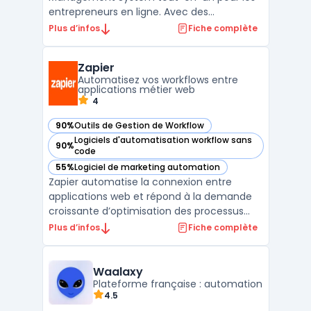
entrepreneurs en ligne. Avec des
fonctionnalités comme la création de
Plus d’infos
Fiche complète
pages de vente, la gestion d'abonnements
et de paiements en ligne, l'e-mail
Zapier
marketing et l'affiliation, il permet aux
Automatisez vos workflows entre
utilisateurs de simplifier leur processus ...
applications métier web
4
90%
Outils de Gestion de Workflow
— voir Zapier dans cette catégorie
Logiciels d'automatisation workflow sans
90%
— voir Zapier dans cette catégorie
code
55%
Logiciel de marketing automation
— voir Zapier dans cette catégorie
Zapier automatise la connexion entre
applications web et répond à la demande
croissante d’optimisation des processus
métiers sans recours au développement.
Plus d’infos
Fiche complète
Face à la multiplication des outils SaaS, les
équipes cherchent à centraliser leurs
données, déclencher des actions
Waalaxy
synchronisées et limiter les ...
Plateforme française : automation
4.5