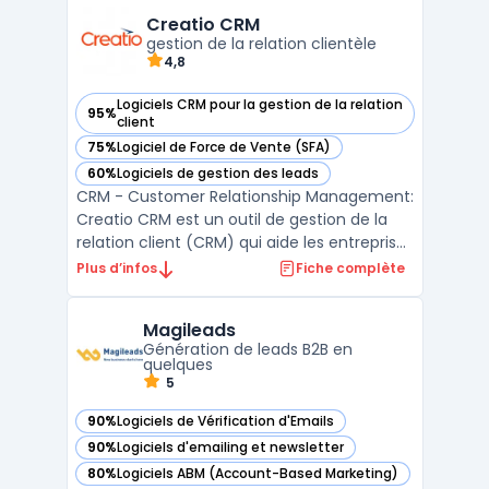
tâches ainsi que la souveraineté des
Creatio CRM
données. Les workflows a ...
gestion de la relation clientèle
4,8
Logiciels CRM pour la gestion de la relation
95%
— voir Creatio CRM dans cette catégorie
client
75%
Logiciel de Force de Vente (SFA)
— voir Creatio CRM dans cette catégorie
60%
Logiciels de gestion des leads
— voir Creatio CRM dans cette catégorie
CRM - Customer Relationship Management:
Creatio CRM est un outil de gestion de la
relation client (CRM) qui aide les entreprises
à gérer efficacement toutes les
Plus d’infos
Fiche complète
interactions avec leurs clients. Grâce à
Creatio CRM, les entreprises peuvent suivre
Magileads
les ventes, le marketing et le service client
Génération de leads B2B en
à partir ...
quelques
5
90%
Logiciels de Vérification d'Emails
— voir Magileads dans cette catégorie
90%
Logiciels d'emailing et newsletter
— voir Magileads dans cette catégorie
80%
Logiciels ABM (Account-Based Marketing)
— voir Magileads dans cette catégorie