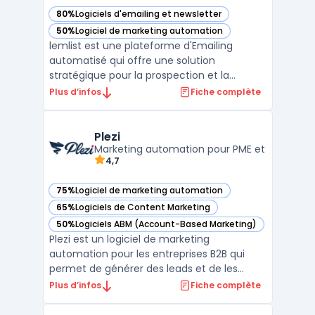
80%
Logiciels d'emailing et newsletter
— voir lemlist dans cette catégorie
50%
Logiciel de marketing automation
— voir lemlist dans cette catégorie
lemlist est une plateforme d'Emailing
automatisé qui offre une solution
stratégique pour la prospection et la
communication client. Avec ses
Plus d’infos
Fiche complète
fonctionnalités avancées telles que la
personnalisation à grande échelle, le suivi
des e-mails en temps réel et les
Plezi
intégrations avec les applications de premi
Marketing automation pour PME et
4,7
...
75%
Logiciel de marketing automation
— voir Plezi dans cette catégorie
65%
Logiciels de Content Marketing
— voir Plezi dans cette catégorie
50%
Logiciels ABM (Account-Based Marketing)
— voir Plezi dans cette catégorie
Plezi est un logiciel de marketing
automation pour les entreprises B2B qui
permet de générer des leads et de les
suivre tout au long du cycle de vie du client.
Plus d’infos
Fiche complète
Avec sa fonctionnalité de scoring de leads,
Plezi identifie automatiquement les leads