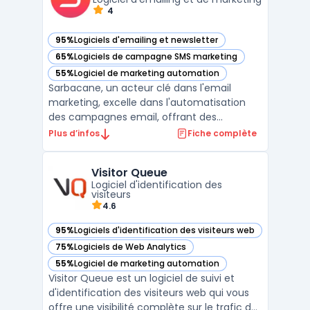
4
95%
Logiciels d'emailing et newsletter
— voir Sarbacane dans cette catégorie
65%
Logiciels de campagne SMS marketing
— voir Sarbacane dans cette catégorie
55%
Logiciel de marketing automation
— voir Sarbacane dans cette catégorie
Sarbacane, un acteur clé dans l'email
marketing, excelle dans l'automatisation
des campagnes email, offrant des
stratégies d'automatisation email efficaces
Plus d’infos
Fiche complète
pour maximiser l'engagement client. Avec
des outils d'automatisation pour
Visitor Queue
campagnes email, Sarbacane facilite la
Logiciel d'identification des
création de campagnes email cib ...
visiteurs
4.6
95%
Logiciels d'identification des visiteurs web
— voir Visitor Queue dans cette catégorie
75%
Logiciels de Web Analytics
— voir Visitor Queue dans cette catégorie
55%
Logiciel de marketing automation
— voir Visitor Queue dans cette catégorie
Visitor Queue est un logiciel de suivi et
d'identification des visiteurs web qui vous
offre une visibilité complète sur le trafic de