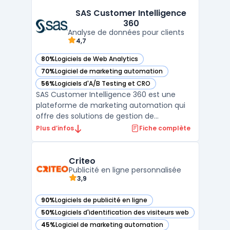
ses fonctionnalités, elle facilite l’envoi et la
SAS Customer Intelligence
gestion de messages via plusieurs canaux,
360
notamment l’e ...
Analyse de données pour clients
4,7
80%
Logiciels de Web Analytics
— voir SAS Customer Intelligence 360 dans cette catégorie
70%
Logiciel de marketing automation
— voir SAS Customer Intelligence 360 dans cette catégorie
56%
Logiciels d'A/B Testing et CRO
— voir SAS Customer Intelligence 360 dans cette catégorie
SAS Customer Intelligence 360 est une
plateforme de marketing automation qui
offre des solutions de gestion de
campagnes marketing multicanal, de
Plus d’infos
Fiche complète
personnalisation de l'expérience client et
d'optimisation des décisions marketing.
Grâce à l'intégration de données en temps
Criteo
réel et de l'analytique avanc ...
Publicité en ligne personnalisée
3,9
90%
Logiciels de publicité en ligne
— voir Criteo dans cette catégorie
50%
Logiciels d'identification des visiteurs web
— voir Criteo dans cette catégorie
45%
Logiciel de marketing automation
— voir Criteo dans cette catégorie