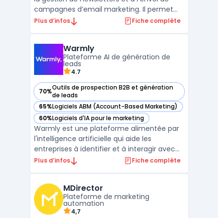
campagnes d’email marketing. Il permet
aux entreprises de toutes tailles de
Plus d’infos
Fiche complète
concevoir, personnaliser et envoyer des
emails grâce à un éditeur glisser-déposer,
Warmly
sans compétence technique préalable. Le
Plateforme AI de génération de
service se dis ...
leads
4.7
Outils de prospection B2B et génération
70%
— voir Warmly dans cette catégorie
de leads
65%
Logiciels ABM (Account-Based Marketing)
— voir Warmly dans cette catégorie
60%
Logiciels d'IA pour le marketing
— voir Warmly dans cette catégorie
Warmly est une plateforme alimentée par
l'intelligence artificielle qui aide les
entreprises à identifier et à interagir avec
des visiteurs à fort potentiel sur leur site
Plus d’infos
Fiche complète
web, en se basant sur des signaux
d'intention. Elle permet aux équipes
MDirector
commerciales et marketing de repérer les
Plateforme de marketing
visiteurs anonyme ...
automation
4,7