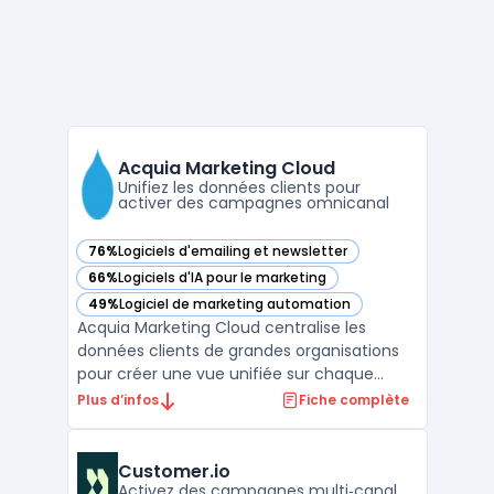
Acquia Marketing Cloud
Unifiez les données clients pour
activer des campagnes omnicanal
76%
Logiciels d'emailing et newsletter
— voir Acquia Marketing Cloud dans cette catégorie
66%
Logiciels d'IA pour le marketing
— voir Acquia Marketing Cloud dans cette catégorie
49%
Logiciel de marketing automation
— voir Acquia Marketing Cloud dans cette catégorie
Acquia Marketing Cloud centralise les
données clients de grandes organisations
pour créer une vue unifiée sur chaque
contact. Face à une multiplication des
Plus d’infos
Fiche complète
canaux et à la fragmentation des parcours,
les directions marketing regroupent des
informations provenant de sources en
Customer.io
ligne, hors ligne ou de ...
Activez des campagnes multi‑canal