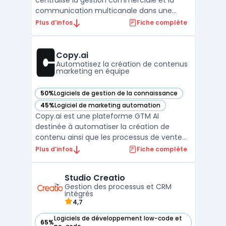
centralise la gestion commerciale et la
communication multicanale dans une
interface organisée pour les équipes de
Plus d’infos
Fiche complète
vente. La capacité à piloter le cycle de
vente complet, depuis la génération du
pipeline commercial jusqu’au suivi avancé
Copy.ai
des remontées clients, s’ad ...
Automatisez la création de contenus
marketing en équipe
50%
Logiciels de gestion de la connaissance
— voir Copy.ai dans cette catégorie
45%
Logiciel de marketing automation
— voir Copy.ai dans cette catégorie
Copy.ai est une plateforme GTM AI
destinée à automatiser la création de
contenu ainsi que les processus de vente
et de marketing. Issue d’un outil de
Plus d’infos
Fiche complète
rédaction s’appuyant sur GPT-3, elle
s’adresse aux équipes souhaitant structurer
Studio Creatio
leurs procédures à l’aide de l’IA. Sa logique
Gestion des processus et CRM
workflow permet de stan ...
intégrés
4,7
Logiciels de développement low-code et
65%
— voir Studio Creatio dans cette catégorie