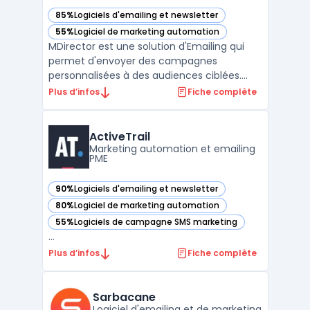
85%
Logiciels d'emailing et newsletter
— voir MDirector dans cette catégorie
55%
Logiciel de marketing automation
— voir MDirector dans cette catégorie
MDirector est une solution d'Emailing qui
permet d'envoyer des campagnes
personnalisées à des audiences ciblées.
Avec cette plate-forme, il est possible de
Plus d’infos
Fiche complète
mesurer l'impact de chaque action en
temps réel, afin d'optimiser le ROI. Grâce à
ses fonctionnalités avancées, MDirector
ActiveTrail
facilite la mise en pl ...
Marketing automation et emailing
PME
90%
Logiciels d'emailing et newsletter
— voir ActiveTrail dans cette catégorie
80%
Logiciel de marketing automation
— voir ActiveTrail dans cette catégorie
55%
Logiciels de campagne SMS marketing
— voir ActiveTrail dans cette catégorie
...
Plus d’infos
Fiche complète
Sarbacane
Logiciel d'emailing et de marketing