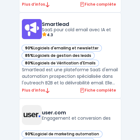
vente afin de transformer l'approche des
Plus d’infos
Fiche complète
entreprises en matière de prospection.
Cette plateforme avant-gardiste propose
des solutions d'automatisation des ventes,
Smartlead
rendant la pr ...
SaaS pour cold email avec IA et
4.3
90%
Logiciels d'emailing et newsletter
— voir Smartlead dans cette catégorie
85%
Logiciels de gestion des leads
— voir Smartlead dans cette catégorie
80%
Logiciels de Vérification d'Emails
— voir Smartlead dans cette catégorie
Smartlead est une plateforme SaaS d'email
automation prospection spécialisée dans
l'outreach B2B et la délivrabilité email. Elle
centralise la gestion des comptes email
Plus d’infos
Fiche complète
illimités, le warm-up automatisé et les
séquences de prospection multicanales. La
solution propose des capacités de ...
user.com
Engagement et conversion des
90%
Logiciel de marketing automation
— voir user.com dans cette catégorie