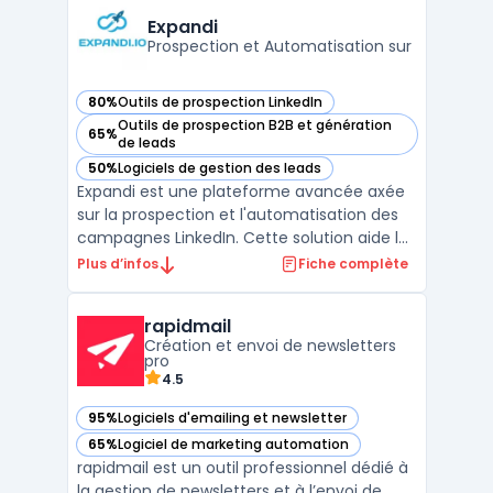
à maîtriser leurs budgets, tout en
Expandi
respectant les exigen ...
Prospection et Automatisation sur
80%
Outils de prospection LinkedIn
— voir Expandi dans cette catégorie
Outils de prospection B2B et génération
65%
— voir Expandi dans cette catégorie
de leads
50%
Logiciels de gestion des leads
— voir Expandi dans cette catégorie
Expandi est une plateforme avancée axée
sur la prospection et l'automatisation des
campagnes LinkedIn. Cette solution aide les
entreprises à augmenter leur portée et leur
Plus d’infos
Fiche complète
engagement sur LinkedIn sans
compromettre la sécurité du compte.Utilisé
rapidmail
principalement pour les campagnes de
Création et envoi de newsletters
prospection, Expandi ...
pro
4.5
95%
Logiciels d'emailing et newsletter
— voir rapidmail dans cette catégorie
65%
Logiciel de marketing automation
— voir rapidmail dans cette catégorie
rapidmail est un outil professionnel dédié à
la gestion de newsletters et à l’envoi de