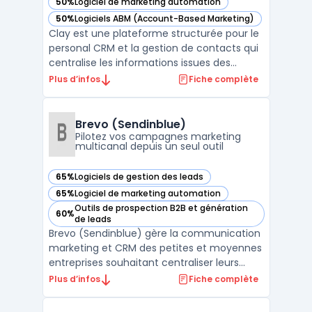
50%
Logiciel de marketing automation
— voir Clay dans cette catégorie
50%
Logiciels ABM (Account-Based Marketing)
— voir Clay dans cette catégorie
Clay est une plateforme structurée pour le
personal CRM et la gestion de contacts qui
centralise les informations issues des
emails, réseaux sociaux et agendas afin
Plus d’infos
Fiche complète
que professionnels et équipes disposent
d’un suivi organisé de leurs interactions.
L’outil couvre deux usages distincts :
Brevo (Sendinblue)
l’organisatio ...
Pilotez vos campagnes marketing
multicanal depuis un seul outil
65%
Logiciels de gestion des leads
— voir Brevo (Sendinblue) dans cette catégorie
65%
Logiciel de marketing automation
— voir Brevo (Sendinblue) dans cette catégorie
Outils de prospection B2B et génération
60%
— voir Brevo (Sendinblue) dans cette catégorie
de leads
Brevo (Sendinblue) gère la communication
marketing et CRM des petites et moyennes
entreprises souhaitant centraliser leurs
actions sans multiplier les outils. La
Plus d’infos
Fiche complète
plateforme s’adresse aux équipes qui
traitent un volume d’e-mails élevé et visent