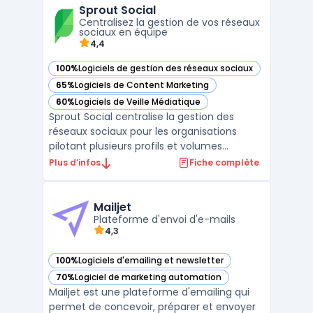
Sprout Social
les plus engagés et les mieux qualifiés,
Centralisez la gestion de vos réseaux
permettant ai ...
sociaux en équipe
4,4
100%
Logiciels de gestion des réseaux sociaux
— voir Sprout Social dans cette catégorie
65%
Logiciels de Content Marketing
— voir Sprout Social dans cette catégorie
60%
Logiciels de Veille Médiatique
— voir Sprout Social dans cette catégorie
Sprout Social centralise la gestion des
réseaux sociaux pour les organisations
pilotant plusieurs profils et volumes
importants d’interactions. Ce logiciel cloud
Plus d’infos
Fiche complète
cible les équipes devant organiser leur
stratégie social media sur différents
canaux, automatiser une partie du travail
Mailjet
éditorial et suivr ...
Plateforme d'envoi d'e-mails
4,3
100%
Logiciels d'emailing et newsletter
— voir Mailjet dans cette catégorie
70%
Logiciel de marketing automation
— voir Mailjet dans cette catégorie
Mailjet est une plateforme d'emailing qui
permet de concevoir, préparer et envoyer