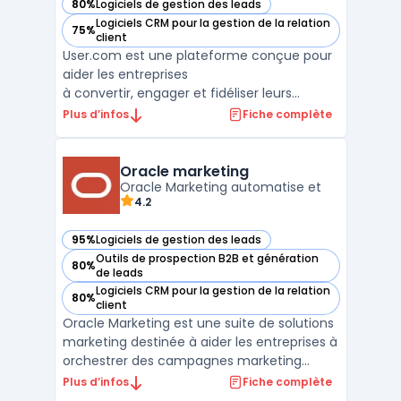
80%
Logiciels de gestion des leads
— voir user.com dans cette catégorie
Logiciels CRM pour la gestion de la relation
75%
— voir user.com dans cette catégorie
client
User.com est une plateforme conçue pour
aider les entreprises
à convertir, engager et fidéliser leurs
utilisateurs. Grâce à une
Plus d’infos
Fiche complète
communication omnicanale, cet outil
permet de transmettre le bon message via
le bon canal au bon utilisateur, au moment
Oracle marketing
opportun. User.com offre une
Oracle Marketing automatise et
4.2
meilleure compréhension ...
95%
Logiciels de gestion des leads
— voir Oracle marketing dans cette catégorie
Outils de prospection B2B et génération
80%
— voir Oracle marketing dans cette catégorie
de leads
Logiciels CRM pour la gestion de la relation
80%
— voir Oracle marketing dans cette catégorie
client
Oracle Marketing est une suite de solutions
marketing destinée à aider les entreprises à
orchestrer des campagnes marketing
personnalisées à grande échelle.En
Plus d’infos
Fiche complète
s’appuyant sur des données clients unifiées