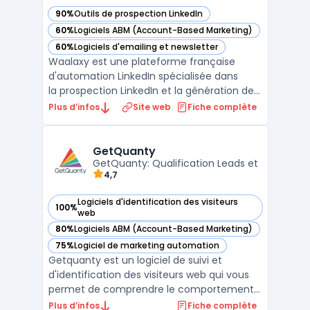
90%
Outils de prospection LinkedIn
— voir Waalaxy dans cette catégorie
60%
Logiciels ABM (Account-Based Marketing)
— voir Waalaxy dans cette catégorie
60%
Logiciels d'emailing et newsletter
— voir Waalaxy dans cette catégorie
Waalaxy est une plateforme française
d'automation LinkedIn spécialisée dans
la prospection LinkedIn et la génération de
leads B2B. Elle centralise l'automatisation
Plus d’infos
Site web
Fiche complète
des invitations, des messages directs et des
visites de profils LinkedIn dans une
extension Chrome intégrée. La solu ...
GetQuanty
GetQuanty: Qualification Leads et
4,7
Logiciels d'identification des visiteurs
100%
— voir GetQuanty dans cette catégorie
web
80%
Logiciels ABM (Account-Based Marketing)
— voir GetQuanty dans cette catégorie
75%
Logiciel de marketing automation
— voir GetQuanty dans cette catégorie
Getquanty est un logiciel de suivi et
d'identification des visiteurs web qui vous
permet de comprendre le comportement
de vos visiteurs et d'identifier les entreprises
Plus d’infos
Fiche complète