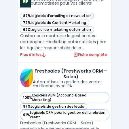
automatisées pour vos clients
87%
Logiciels d'emailing et newsletter
— voir Customer.io dans cette catégorie
77%
Logiciels de Content Marketing
— voir Customer.io dans cette catégorie
62%
Logiciel de marketing automation
— voir Customer.io dans cette catégorie
Customer.io centralise la gestion des
campagnes marketing automatisées pour
les équipes responsables de la
communication sur plusieurs canaux. Ce
Plus d’infos
Fiche complète
logiciel s’adresse aux organisations qui
souhaitent activer, personnaliser et
Freshsales (Freshworks CRM –
homogénéiser leurs échanges clients à
Sales)
grande échelle, sans multiplier les ou ...
Automatisez la gestion des ventes
multicanal avec l’IA
Logiciels ABM (Account-Based
100%
— voir Freshsales (Freshworks CRM – Sales) dans cette caté
Marketing)
97%
Logiciels de gestion des leads
— voir Freshsales (Freshworks CRM – Sales) dans cette caté
Logiciels CRM pour la gestion de la relation
91%
— voir Freshsales (Freshworks CRM – Sales) dans cette caté
client
Freshsales (Freshworks CRM – Sales)