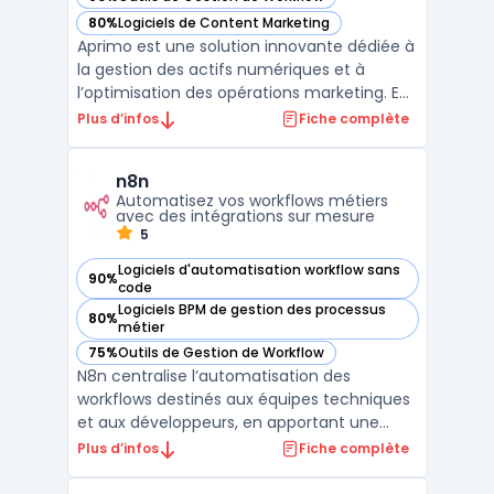
— voir Aprimo dans cette catégorie
80%
Logiciels de Content Marketing
— voir Aprimo dans cette catégorie
Aprimo est une solution innovante dédiée à
la gestion des actifs numériques et à
l’optimisation des opérations marketing. En
tant que plateforme de Digital Asset
Plus d’infos
Fiche complète
Management (DAM), elle permet aux
entreprises de centraliser leurs ressources
n8n
numériques, de simplifier leur organisation
Automatisez vos workflows métiers
et de favoriser ...
avec des intégrations sur mesure
5
Logiciels d'automatisation workflow sans
90%
— voir n8n dans cette catégorie
code
Logiciels BPM de gestion des processus
80%
— voir n8n dans cette catégorie
métier
75%
Outils de Gestion de Workflow
— voir n8n dans cette catégorie
N8n centralise l’automatisation des
workflows destinés aux équipes techniques
et aux développeurs, en apportant une
interface visuelle node-based. Ce système
Plus d’infos
Fiche complète
s’adresse aux organisations souhaitant
contrôler précisément l’orchestration des