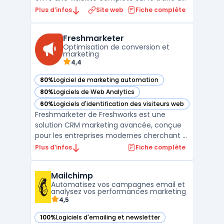
votre site internet. Grâce à des
Plus d’infos
Site web
Fiche complète
fonctionnalités avancées d'analyse du
comportement des visiteurs, vous pouvez
Freshmarketer
suivre en temps réel les parcours
Optimisation de conversion et
utilisateurs, les page ...
marketing
4,4
80%
Logiciel de marketing automation
— voir Freshmarketer dans cette catégorie
80%
Logiciels de Web Analytics
— voir Freshmarketer dans cette catégorie
60%
Logiciels d'identification des visiteurs web
— voir Freshmarketer dans cette catégorie
Freshmarketer de Freshworks est une
solution CRM marketing avancée, conçue
pour les entreprises modernes cherchant à
optimiser leurs stratégies de marketing
Plus d’infos
Fiche complète
digital. Ce logiciel robuste offre une
gamme complète de fonctionnalités pour
Mailchimp
automatiser les campagnes marketing,
Automatisez vos campagnes email et
permettant ainsi une gestion ...
analysez vos performances marketing
4,5
100%
Logiciels d'emailing et newsletter
— voir Mailchimp dans cette catégorie