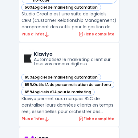
no-code
50%
Logiciel de marketing automation
— voir Studio Creatio dans cette catégorie
Studio Creatio est une suite de logiciels
CRM (Customer Relationship Management)
comprenant des outils pour la gestion de
ventes, de marketing et de service
Plus d’infos
Fiche complète
clientèle. La solution permet aux entreprises
de rationaliser et d'automatiser leurs
processus de vente, d'analyser les
Klaviyo
campagnes de marketing ...
Automatisez le marketing client sur
tous vos canaux digitaux
65%
Logiciel de marketing automation
— voir Klaviyo dans cette catégorie
65%
Outils IA de personnalisation de contenu
— voir Klaviyo dans cette catégorie
65%
Logiciels d'IA pour le marketing
— voir Klaviyo dans cette catégorie
Klaviyo permet aux marques B2C de
centraliser leurs données clients en temps
réel, essentielles pour orchestrer des
campagnes multicanales. Les directions
Plus d’infos
Fiche complète
marketing peuvent unifier les informations
comportementales, transactionnelles et
d’engagement issues du web, du mobile et