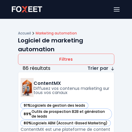
Ouver
Accueil
Marketing automation
Logiciel de marketing
automation
Filtres
86 résultats
Trier par
ContentMX
Diffusez vos contenus marketing sur
tous vos canaux
91%
Logiciels de gestion des leads
— voir ContentMX dans cette catégorie
Outils de prospection B2B et génération
89%
— voir ContentMX dans cette catégorie
de leads
80%
Logiciels ABM (Account-Based Marketing)
— voir ContentMX dans cette catégorie
ContentMX est une plateforme de content