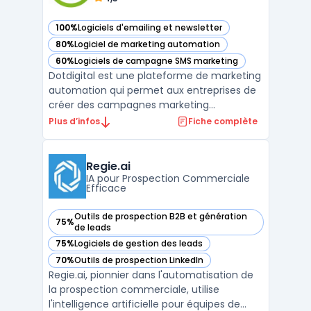
100%
Logiciels d'emailing et newsletter
— voir Dotdigital dans cette catégorie
80%
Logiciel de marketing automation
— voir Dotdigital dans cette catégorie
60%
Logiciels de campagne SMS marketing
— voir Dotdigital dans cette catégorie
Dotdigital est une plateforme de marketing
automation qui permet aux entreprises de
créer des campagnes marketing
personnalisées et hautement ciblées. Avec
Plus d’infos
Fiche complète
des outils de marketing par e-mail, de SMS,
de réseaux sociaux et de publicités en ligne
intégrés, Dotdigital offre une solution de
Regie.ai
marketing to ...
IA pour Prospection Commerciale
Efficace
Outils de prospection B2B et génération
75%
— voir Regie.ai dans cette catégorie
de leads
75%
Logiciels de gestion des leads
— voir Regie.ai dans cette catégorie
70%
Outils de prospection LinkedIn
— voir Regie.ai dans cette catégorie
Regie.ai, pionnier dans l'automatisation de
la prospection commerciale, utilise
l'intelligence artificielle pour équipes de