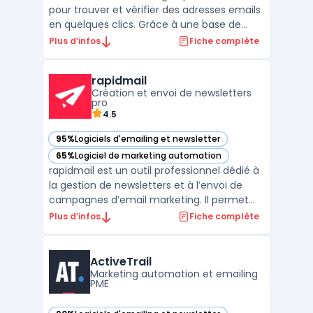
pour trouver et vérifier des adresses emails
en quelques clics. Grâce à une base de
données de plus de 200 millions d'adresses
Plus d’infos
Fiche complète
email, il permet de trouver facilement des
contacts de qualité et de construire des
rapidmail
listes de prospection pertinentes. Hunter
Création et envoi de newsletters
propose ...
pro
4.5
95%
Logiciels d'emailing et newsletter
— voir rapidmail dans cette catégorie
65%
Logiciel de marketing automation
— voir rapidmail dans cette catégorie
rapidmail est un outil professionnel dédié à
la gestion de newsletters et à l’envoi de
campagnes d’email marketing. Il permet
aux entreprises de toutes tailles de
Plus d’infos
Fiche complète
concevoir, personnaliser et envoyer des
emails grâce à un éditeur glisser-déposer,
sans compétence technique préalable. Le
ActiveTrail
service se dis ...
Marketing automation et emailing
PME