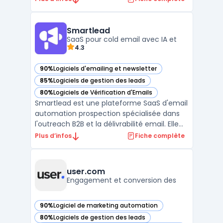
des outils de marketing par e-mail, de SMS,
de réseaux sociaux et de publicités en ligne
intégrés, Dotdigital offre une solution de
Smartlead
marketing to ...
SaaS pour cold email avec IA et
4.3
90%
Logiciels d'emailing et newsletter
— voir Smartlead dans cette catégorie
85%
Logiciels de gestion des leads
— voir Smartlead dans cette catégorie
80%
Logiciels de Vérification d'Emails
— voir Smartlead dans cette catégorie
Smartlead est une plateforme SaaS d'email
automation prospection spécialisée dans
l'outreach B2B et la délivrabilité email. Elle
centralise la gestion des comptes email
Plus d’infos
Fiche complète
illimités, le warm-up automatisé et les
séquences de prospection multicanales. La
solution propose des capacités de ...
user.com
Engagement et conversion des
90%
Logiciel de marketing automation
— voir user.com dans cette catégorie
80%
Logiciels de gestion des leads
— voir user.com dans cette catégorie