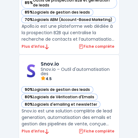
Outils de prospection B2B et génération
85%
— voir Apollo.io dans cette catégorie
de leads
85%
Logiciels de gestion des leads
— voir Apollo.io dans cette catégorie
70%
Logiciels ABM (Account-Based Marketing)
— voir Apollo.io dans cette catégorie
Apollo.io est une plateforme web dédiée à
la prospection B2B qui centralise la
recherche de contacts et l’automatisation
des campagnes d’outreach. L’outil cible
Plus d’infos
Fiche complète
principalement les commerciaux, SDR,
startups, PME et équipes de vente en
Snov.io
croissance, confrontés à la difficulté de
Snov.io – Outil d'automatisation
trouver des prospects f ...
des
4.5
90%
Logiciels de gestion des leads
— voir Snov.io dans cette catégorie
80%
Logiciels de Vérification d'Emails
— voir Snov.io dans cette catégorie
80%
Logiciels d'emailing et newsletter
— voir Snov.io dans cette catégorie
Snov.io est une solution complète de lead
generation, automatisation des emails et
gestion des pipelines de vente, conçue
pour optimiser le processus de prospection
Plus d’infos
Fiche complète
et de conversion. Cet outil permet aux