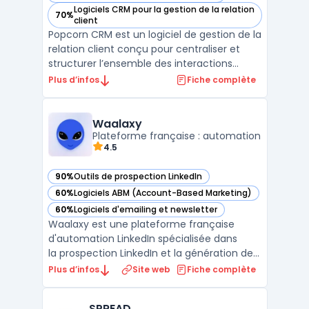
Logiciels CRM pour la gestion de la relation
70%
— voir Popcorn CRM dans cette catégorie
client
Popcorn CRM est un logiciel de gestion de la
relation client conçu pour centraliser et
structurer l’ensemble des interactions
commerciales des entreprises. Ce logiciel
Plus d’infos
Fiche complète
s’adresse aux structures qui recherchent
une solution de crm prospection adaptée à
leurs besoins quotidiens de suivi client, tout
Waalaxy
en ...
Plateforme française : automation
4.5
90%
Outils de prospection LinkedIn
— voir Waalaxy dans cette catégorie
60%
Logiciels ABM (Account-Based Marketing)
— voir Waalaxy dans cette catégorie
60%
Logiciels d'emailing et newsletter
— voir Waalaxy dans cette catégorie
Waalaxy est une plateforme française
d'automation LinkedIn spécialisée dans
la prospection LinkedIn et la génération de
leads B2B. Elle centralise l'automatisation
Plus d’infos
Site web
Fiche complète
des invitations, des messages directs et des
visites de profils LinkedIn dans une
SPREAD