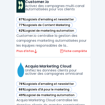
consultants rencontrent la question de
Customer.io
maintenir une communication ré ...
Activez des campagnes multi‑canal
automatisées pour vos clients
87%
Logiciels d'emailing et newsletter
— voir Customer.io dans cette catégorie
77%
Logiciels de Content Marketing
— voir Customer.io dans cette catégorie
62%
Logiciel de marketing automation
— voir Customer.io dans cette catégorie
Customer.io centralise la gestion des
campagnes marketing automatisées pour
les équipes responsables de la
communication sur plusieurs canaux. Ce
Plus d’infos
Fiche complète
logiciel s’adresse aux organisations qui
souhaitent activer, personnaliser et
homogénéiser leurs échanges clients à
Acquia Marketing Cloud
grande échelle, sans multiplier les ou ...
Unifiez les données clients pour
activer des campagnes omnicanal
76%
Logiciels d'emailing et newsletter
— voir Acquia Marketing Cloud dans cette catégorie
66%
Logiciels d'IA pour le marketing
— voir Acquia Marketing Cloud dans cette catégorie
49%
Logiciel de marketing automation
— voir Acquia Marketing Cloud dans cette catégorie
Acquia Marketing Cloud centralise les