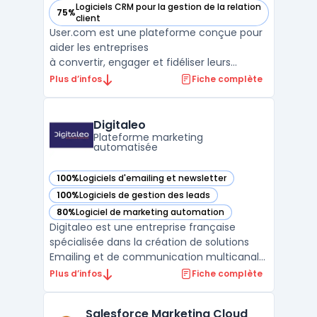
Logiciels CRM pour la gestion de la relation
75%
— voir user.com dans cette catégorie
client
User.com est une plateforme conçue pour
aider les entreprises
à convertir, engager et fidéliser leurs
utilisateurs. Grâce à une
Plus d’infos
Fiche complète
communication omnicanale, cet outil
permet de transmettre le bon message via
le bon canal au bon utilisateur, au moment
Digitaleo
opportun. User.com offre une
Plateforme marketing
automatisée
meilleure compréhension ...
100%
Logiciels d'emailing et newsletter
— voir Digitaleo dans cette catégorie
100%
Logiciels de gestion des leads
— voir Digitaleo dans cette catégorie
80%
Logiciel de marketing automation
— voir Digitaleo dans cette catégorie
Digitaleo est une entreprise française
spécialisée dans la création de solutions
Emailing et de communication multicanale.
Fondée en 2004, la société se situe à
Plus d’infos
Fiche complète
Rennes, au cœur de la Bretagne. Digitaleo
propose une gamme complète d'outils
Salesforce Marketing Cloud
pour le marketing de ses clients, incluant