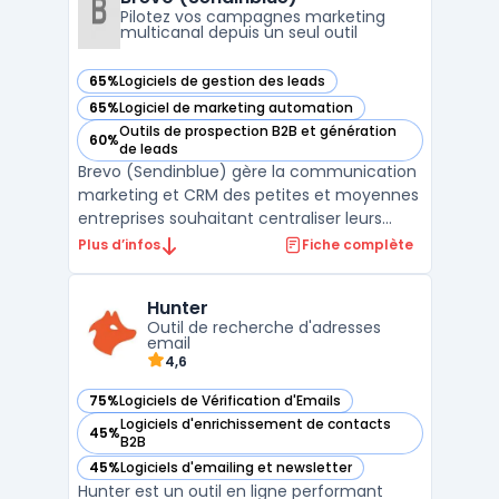
dont vous avez besoin ...
Pilotez vos campagnes marketing
multicanal depuis un seul outil
65%
Logiciels de gestion des leads
— voir Brevo (Sendinblue) dans cette catégorie
65%
Logiciel de marketing automation
— voir Brevo (Sendinblue) dans cette catégorie
Outils de prospection B2B et génération
60%
— voir Brevo (Sendinblue) dans cette catégorie
de leads
Brevo (Sendinblue) gère la communication
marketing et CRM des petites et moyennes
entreprises souhaitant centraliser leurs
actions sans multiplier les outils. La
Plus d’infos
Fiche complète
plateforme s’adresse aux équipes qui
traitent un volume d’e-mails élevé et visent
Hunter
à maîtriser leurs budgets, tout en
Outil de recherche d'adresses
respectant les exigen ...
email
4,6
75%
Logiciels de Vérification d'Emails
— voir Hunter dans cette catégorie
Logiciels d'enrichissement de contacts
45%
— voir Hunter dans cette catégorie
B2B
45%
Logiciels d'emailing et newsletter
— voir Hunter dans cette catégorie
Hunter est un outil en ligne performant