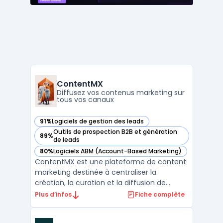
ContentMX
Diffusez vos contenus marketing sur
tous vos canaux
91%
Logiciels de gestion des leads
— voir ContentMX dans cette catégorie
Outils de prospection B2B et génération
89%
— voir ContentMX dans cette catégorie
de leads
80%
Logiciels ABM (Account-Based Marketing)
— voir ContentMX dans cette catégorie
ContentMX est une plateforme de content
marketing destinée à centraliser la
création, la curation et la diffusion de
contenus dans un contexte de réseaux de
Plus d’infos
Fiche complète
partenaires commerciaux. Les entreprises
disposant de distributeurs ou de