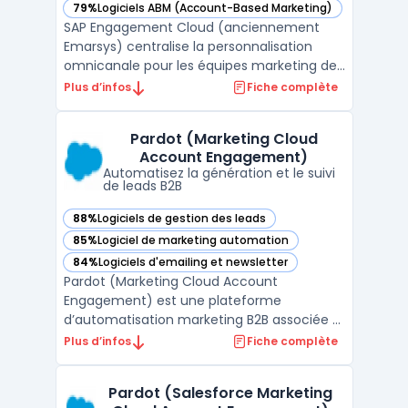
79%
Logiciels ABM (Account-Based Marketing)
— voir SAP Engagement Cloud (anciennement Emarsys) dan
SAP Engagement Cloud (anciennement
Emarsys) centralise la personnalisation
omnicanale pour les équipes marketing des
grandes marques, en unifiant les données
Plus d’infos
Fiche complète
clients CRM issues de multiples points de
contact. Pour les directions marketing
Pardot (Marketing Cloud
opérant sur plusieurs canaux, ce logiciel
Account Engagement)
traite en temps rée ...
Automatisez la génération et le suivi
de leads B2B
88%
Logiciels de gestion des leads
— voir Pardot (Marketing Cloud Account Engagement) dans
85%
Logiciel de marketing automation
— voir Pardot (Marketing Cloud Account Engagement) dans
84%
Logiciels d'emailing et newsletter
— voir Pardot (Marketing Cloud Account Engagement) dans
Pardot (Marketing Cloud Account
Engagement) est une plateforme
d’automatisation marketing B2B associée à
Salesforce CRM, destinée à la gestion de la
Plus d’infos
Fiche complète
génération et du suivi des leads dans des
organisations où la coordination entre
Pardot (Salesforce Marketing
marketing et ventes repose sur une