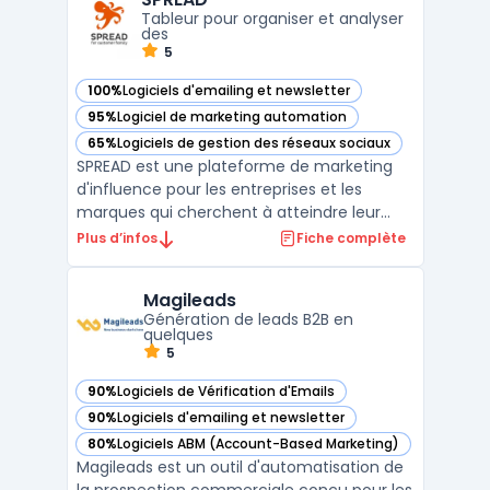
extension Chrome intégrée. La solu ...
Tableur pour organiser et analyser
des
5
100%
Logiciels d'emailing et newsletter
— voir SPREAD dans cette catégorie
95%
Logiciel de marketing automation
— voir SPREAD dans cette catégorie
65%
Logiciels de gestion des réseaux sociaux
— voir SPREAD dans cette catégorie
SPREAD est une plateforme de marketing
d'influence pour les entreprises et les
marques qui cherchent à atteindre leur
public cible via les influenceurs. La
Plus d’infos
Fiche complète
plateforme permet aux entreprises de
trouver des influenceurs pertinents pour
Magileads
leur niche et de les contacter directement
Génération de leads B2B en
pour des campagnes publ ...
quelques
5
90%
Logiciels de Vérification d'Emails
— voir Magileads dans cette catégorie
90%
Logiciels d'emailing et newsletter
— voir Magileads dans cette catégorie
80%
Logiciels ABM (Account-Based Marketing)
— voir Magileads dans cette catégorie
Magileads est un outil d'automatisation de