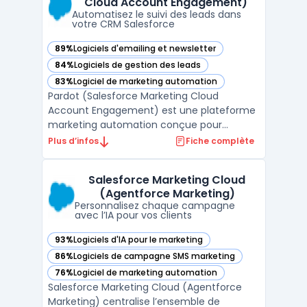
Cloud Account Engagement)
intégration complète avec le CRM. L ...
Automatisez le suivi des leads dans
votre CRM Salesforce
89%
Logiciels d'emailing et newsletter
— voir Pardot (Salesforce Marketing Cloud Account Engage
84%
Logiciels de gestion des leads
— voir Pardot (Salesforce Marketing Cloud Account Engage
83%
Logiciel de marketing automation
— voir Pardot (Salesforce Marketing Cloud Account Engage
Pardot (Salesforce Marketing Cloud
Account Engagement) est une plateforme
marketing automation conçue pour
synchroniser les activités marketing et
Plus d’infos
Fiche complète
commerciales dans un environnement B2B.
Ce logiciel vise les organisations ayant des
Salesforce Marketing Cloud
cycles de vente longs ou des besoins de
(Agentforce Marketing)
qualification, de nurturing ...
Personnalisez chaque campagne
avec l’IA pour vos clients
93%
Logiciels d'IA pour le marketing
— voir Salesforce Marketing Cloud (Agentforce Marketing) 
86%
Logiciels de campagne SMS marketing
— voir Salesforce Marketing Cloud (Agentforce Marketing) 
76%
Logiciel de marketing automation
— voir Salesforce Marketing Cloud (Agentforce Marketing) 
Salesforce Marketing Cloud (Agentforce
Marketing) centralise l’ensemble de