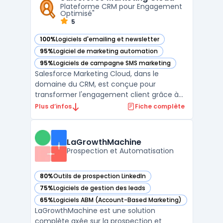
Plateforme CRM pour Engagement
des campagnes de m ...
Optimisé"
5
100%
Logiciels d'emailing et newsletter
— voir Salesforce Marketing Cloud dans cette catégorie
95%
Logiciel de marketing automation
— voir Salesforce Marketing Cloud dans cette catégorie
95%
Logiciels de campagne SMS marketing
— voir Salesforce Marketing Cloud dans cette catégorie
Salesforce Marketing Cloud, dans le
domaine du CRM, est conçue pour
transformer l'engagement client grâce à
des stratégies personnalisées et des
Plus d’infos
Fiche complète
analyses de données approfondies. Avec
des fonctionnalités telles que les "Success
Plans pour l'engagement client Salesforce",
LaGrowthMachine
cette plateforme permet aux ...
Prospection et Automatisation
80%
Outils de prospection LinkedIn
— voir LaGrowthMachine dans cette catégorie
75%
Logiciels de gestion des leads
— voir LaGrowthMachine dans cette catégorie
65%
Logiciels ABM (Account-Based Marketing)
— voir LaGrowthMachine dans cette catégorie
LaGrowthMachine est une solution
complète axée sur la prospection et