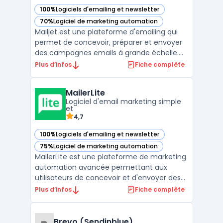
100%
Logiciels d'emailing et newsletter
— voir Mailjet dans cette catégorie
70%
Logiciel de marketing automation
— voir Mailjet dans cette catégorie
Mailjet est une plateforme d'emailing qui
permet de concevoir, préparer et envoyer
des campagnes emails à grande échelle.
Elle offre également des fonctionnalités
Plus d’infos
Fiche complète
telles que des outils de personnalisation des
messages, des automatisations avancées
MailerLite
et une analyse en temps réel des résultats
Logiciel d'email marketing simple
de la cam ...
et
4,7
100%
Logiciels d'emailing et newsletter
— voir MailerLite dans cette catégorie
75%
Logiciel de marketing automation
— voir MailerLite dans cette catégorie
MailerLite est une plateforme de marketing
automation avancée permettant aux
utilisateurs de concevoir et d'envoyer des
campagnes email professionnelles. Que
Plus d’infos
Fiche complète
vous soyez une entreprise, une startup ou
une organisation à but non lucratif,
MailerLite vous offre les fonctionnalités
Brevo (Sendinblue)