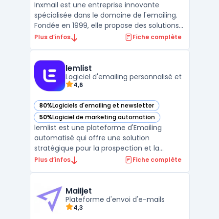
Inxmail est une entreprise innovante
spécialisée dans le domaine de l'emailing.
Fondée en 1999, elle propose des solutions
de marketing digital pour aider les
Plus d’infos
Fiche complète
entreprises à communiquer efficacement
avec leurs clients via leurs boîtes mail.
Grâce à ses nombreuses fonctionnalités,
lemlist
Logiciel d'emailing personnalisé et
Inxmail est devenue ...
4,6
80%
Logiciels d'emailing et newsletter
— voir lemlist dans cette catégorie
50%
Logiciel de marketing automation
— voir lemlist dans cette catégorie
lemlist est une plateforme d'Emailing
automatisé qui offre une solution
stratégique pour la prospection et la
communication client. Avec ses
Plus d’infos
Fiche complète
fonctionnalités avancées telles que la
personnalisation à grande échelle, le suivi
des e-mails en temps réel et les
Mailjet
intégrations avec les applications de premi
Plateforme d'envoi d'e-mails
4,3
...