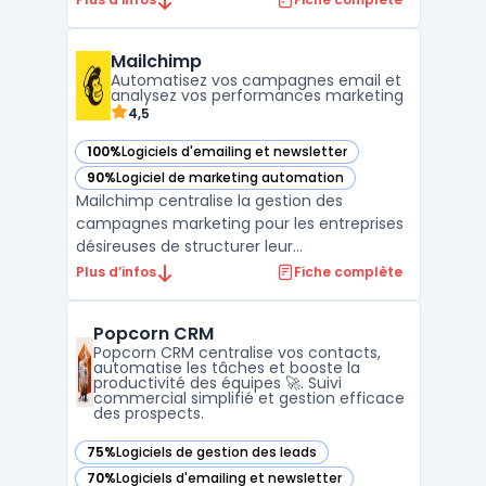
digital. Ce logiciel robuste offre une
gamme complète de fonctionnalités pour
Mailchimp
automatiser les campagnes marketing,
Automatisez vos campagnes email et
permettant ainsi une gestion ...
analysez vos performances marketing
4,5
100%
Logiciels d'emailing et newsletter
— voir Mailchimp dans cette catégorie
90%
Logiciel de marketing automation
— voir Mailchimp dans cette catégorie
Mailchimp centralise la gestion des
campagnes marketing pour les entreprises
désireuses de structurer leur
communication et d’automatiser leurs
Plus d’infos
Fiche complète
échanges clients. D’abord conçu pour la
marketing automation et l’envoi d’emails à
Popcorn CRM
grande échelle, Mailchimp cible les sociétés
Popcorn CRM centralise vos contacts,
recherchant un outil pour gé ...
automatise les tâches et booste la
productivité des équipes 🚀. Suivi
commercial simplifié et gestion efficace
des prospects.
75%
Logiciels de gestion des leads
— voir Popcorn CRM dans cette catégorie
70%
Logiciels d'emailing et newsletter
— voir Popcorn CRM dans cette catégorie