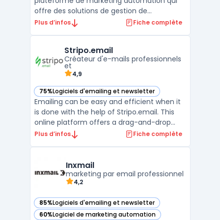
plateforme de marketing automation qui
offre des solutions de gestion de
campagnes marketing multicanal, de
Plus d’infos
Fiche complète
personnalisation de l'expérience client et
d'optimisation des décisions marketing.
Stripo.email
Grâce à l'intégration de données en temps
Créateur d'e-mails professionnels
réel et de l'analytique avanc ...
et
4,9
75%
Logiciels d'emailing et newsletter
— voir Stripo.email dans cette catégorie
Emailing can be easy and efficient when it
is done with the help of Stripo.email. This
online platform offers a drag-and-drop
editor that is intuitive and user-friendly. It is
Plus d’infos
Fiche complète
perfect for creating professional email
templates and newsletters that will engage
your customers. Stripo.email also has a l ...
Inxmail
marketing par email professionnel
4,2
85%
Logiciels d'emailing et newsletter
— voir Inxmail dans cette catégorie
60%
Logiciel de marketing automation
— voir Inxmail dans cette catégorie