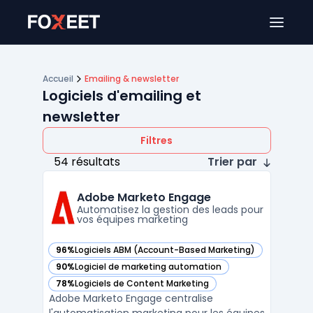
Ouver
Accueil
Emailing & newsletter
Logiciels d'emailing et
newsletter
Filtres
54 résultats
Trier par
Adobe Marketo Engage
Automatisez la gestion des leads pour
vos équipes marketing
96%
Logiciels ABM (Account-Based Marketing)
— voir Adobe Marketo Engage dans cette catégorie
90%
Logiciel de marketing automation
— voir Adobe Marketo Engage dans cette catégorie
78%
Logiciels de Content Marketing
— voir Adobe Marketo Engage dans cette catégorie
Adobe Marketo Engage centralise