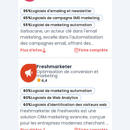
95%
Logiciels d'emailing et newsletter
— voir Sarbacane dans cette catégorie
65%
Logiciels de campagne SMS marketing
— voir Sarbacane dans cette catégorie
55%
Logiciel de marketing automation
— voir Sarbacane dans cette catégorie
Sarbacane, un acteur clé dans l'email
marketing, excelle dans l'automatisation
des campagnes email, offrant des
stratégies d'automatisation email efficaces
Plus d’infos
Fiche complète
pour maximiser l'engagement client. Avec
des outils d'automatisation pour
Freshmarketer
campagnes email, Sarbacane facilite la
Optimisation de conversion et
création de campagnes email cib ...
marketing
4,4
80%
Logiciel de marketing automation
— voir Freshmarketer dans cette catégorie
80%
Logiciels de Web Analytics
— voir Freshmarketer dans cette catégorie
60%
Logiciels d'identification des visiteurs web
— voir Freshmarketer dans cette catégorie
Freshmarketer de Freshworks est une
solution CRM marketing avancée, conçue
pour les entreprises modernes cherchant à
optimiser leurs stratégies de marketing
Plus d’infos
Fiche complète