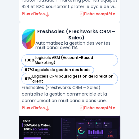
l'automatisation marketing pour les équipes
B2B et B2C souhaitant piloter le cycle de vie
des clients depuis une même plateforme.
Plus d’infos
Fiche complète
Les directions marketing l’utilisent pour
organiser la génération, le suivi et la
Freshsales (Freshworks CRM –
qualification des prospects tout en
Sales)
connectant campagnes ...
Automatisez la gestion des ventes
multicanal avec l’IA
Logiciels ABM (Account-Based
100%
— voir Freshsales (Freshworks CRM – Sales) dans cette caté
Marketing)
97%
Logiciels de gestion des leads
— voir Freshsales (Freshworks CRM – Sales) dans cette caté
Logiciels CRM pour la gestion de la relation
91%
— voir Freshsales (Freshworks CRM – Sales) dans cette caté
client
Freshsales (Freshworks CRM – Sales)
centralise la gestion commerciale et la
communication multicanale dans une
interface organisée pour les équipes de
Plus d’infos
Fiche complète
vente. La capacité à piloter le cycle de
vente complet, depuis la génération du
pipeline commercial jusqu’au suivi avancé
des remontées clients, s’ad ...