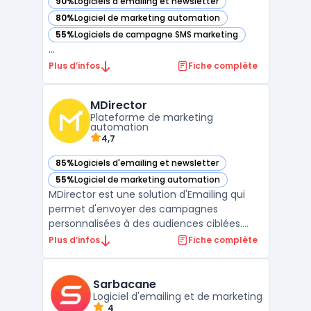
90%
Logiciels d'emailing et newsletter
— voir ActiveTrail dans cette catégorie
80%
Logiciel de marketing automation
— voir ActiveTrail dans cette catégorie
55%
Logiciels de campagne SMS marketing
— voir ActiveTrail dans cette catégorie
...
Plus d’infos
Fiche complète
MDirector
Plateforme de marketing
automation
4,7
85%
Logiciels d'emailing et newsletter
— voir MDirector dans cette catégorie
55%
Logiciel de marketing automation
— voir MDirector dans cette catégorie
MDirector est une solution d'Emailing qui
permet d'envoyer des campagnes
personnalisées à des audiences ciblées.
Avec cette plate-forme, il est possible de
Plus d’infos
Fiche complète
mesurer l'impact de chaque action en
temps réel, afin d'optimiser le ROI. Grâce à
ses fonctionnalités avancées, MDirector
Sarbacane
facilite la mise en pl ...
Logiciel d'emailing et de marketing
4