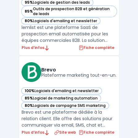
95%
Logiciels de gestion des leads
— voir Lemlist dans cette catégorie
Outils de prospection B2B et génération
85%
— voir Lemlist dans cette catégorie
de leads
80%
Logiciels d'emailing et newsletter
— voir Lemlist dans cette catégorie
lemlist est une plateforme SaaS de
prospection email automatisée pour les
équipes commerciales B2B. La solution
centralise l'engagement multichanale :
Plus d’infos
Fiche complète
email, LinkedIn, WhatsApp et appels depuis
une interface unique sans sortir de
l'outil.lemlist enrichit les contacts via une
Brevo
base de 600 mi ...
Plateforme marketing tout-en-un.
100%
Logiciels d'emailing et newsletter
— voir Brevo dans cette catégorie
85%
Logiciel de marketing automation
— voir Brevo dans cette catégorie
80%
Logiciels de campagne SMS marketing
— voir Brevo dans cette catégorie
Brevo est une plateforme dédiée à la
relation client. Elle offre des solutions pour
communiquer via email, SMS, chat et
d'autres canaux. L'objectif principal est de
Plus d’infos
Site web
Fiche complète