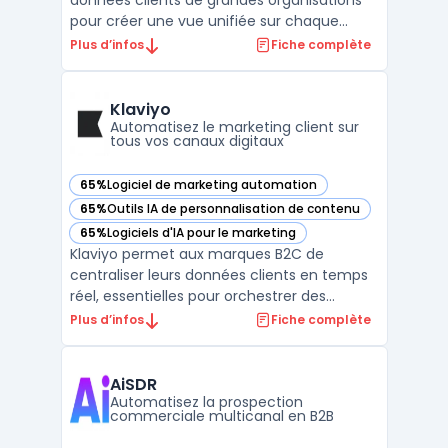
données clients de grandes organisations
pour créer une vue unifiée sur chaque
contact. Face à une multiplication des
Plus d’infos
Fiche complète
canaux et à la fragmentation des parcours,
les directions marketing regroupent des
informations provenant de sources en
Klaviyo
ligne, hors ligne ou de ...
Automatisez le marketing client sur
tous vos canaux digitaux
65%
Logiciel de marketing automation
— voir Klaviyo dans cette catégorie
65%
Outils IA de personnalisation de contenu
— voir Klaviyo dans cette catégorie
65%
Logiciels d'IA pour le marketing
— voir Klaviyo dans cette catégorie
Klaviyo permet aux marques B2C de
centraliser leurs données clients en temps
réel, essentielles pour orchestrer des
campagnes multicanales. Les directions
Plus d’infos
Fiche complète
marketing peuvent unifier les informations
comportementales, transactionnelles et
d’engagement issues du web, du mobile et
AiSDR
des plateformes e-comm ...
Automatisez la prospection
commerciale multicanal en B2B