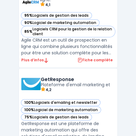
4,1
95%
Logiciels de gestion des leads
— voir Agile CRM dans cette catégorie
90%
Logiciel de marketing automation
— voir Agile CRM dans cette catégorie
Logiciels CRM pour la gestion de la relation
85%
— voir Agile CRM dans cette catégorie
client
Agile CRM est un outil de prospection en
ligne qui combine plusieurs fonctionnalités
pour être une solution complète pour les
entreprises. Il permet de mettre en place
Plus d’infos
Fiche complète
des campagnes marketing, de gérer les
ventes et de suivre les interactions avec les
clients. Agile CRM offre des fonctionnalités
GetResponse
tel ...
Plateforme d'email marketing et
4,2
100%
Logiciels d'emailing et newsletter
— voir GetResponse dans cette catégorie
100%
Logiciel de marketing automation
— voir GetResponse dans cette catégorie
75%
Logiciels de gestion des leads
— voir GetResponse dans cette catégorie
GetResponse est une plateforme de
marketing automation qui offre des