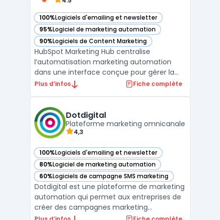
4.5
100%
Logiciels d'emailing et newsletter
— voir HubSpot Marketing Hub dans cette catégorie
95%
Logiciel de marketing automation
— voir HubSpot Marketing Hub dans cette catégorie
90%
Logiciels de Content Marketing
— voir HubSpot Marketing Hub dans cette catégorie
HubSpot Marketing Hub centralise
l’automatisation marketing automation
dans une interface conçue pour gérer la
génération de prospects et la mesure de la
Plus d’infos
Fiche complète
performance sur différents canaux. Ce
logiciel cible des entreprises de toutes
tailles recherchant un outil pour
Dotdigital
coordonner les actions omni‑chann ...
Plateforme marketing omnicanale
4,3
100%
Logiciels d'emailing et newsletter
— voir Dotdigital dans cette catégorie
80%
Logiciel de marketing automation
— voir Dotdigital dans cette catégorie
60%
Logiciels de campagne SMS marketing
— voir Dotdigital dans cette catégorie
Dotdigital est une plateforme de marketing
automation qui permet aux entreprises de
créer des campagnes marketing
personnalisées et hautement ciblées. Avec
Plus d’infos
Fiche complète