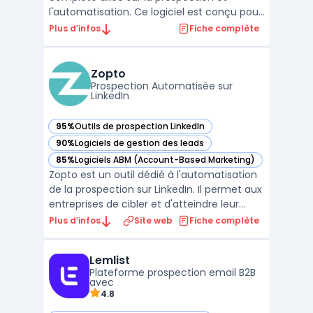
l'automatisation. Ce logiciel est conçu pour
aider les entreprises à engager leurs
Plus d’infos
Fiche complète
prospects à travers divers canaux tout en
automatisant de nombreux processus.Il se
distingue par sa capacité à intégrer
Zopto
plusieurs outils, permettant ...
Prospection Automatisée sur
LinkedIn
95%
Outils de prospection LinkedIn
— voir Zopto dans cette catégorie
90%
Logiciels de gestion des leads
— voir Zopto dans cette catégorie
85%
Logiciels ABM (Account-Based Marketing)
— voir Zopto dans cette catégorie
Zopto est un outil dédié à l'automatisation
de la prospection sur LinkedIn. Il permet aux
entreprises de cibler et d'atteindre leur
audience idéale de manière
Plus d’infos
Site web
Fiche complète
automatisée.La plateforme offre des
fonctionnalités variées telles que la
Lemlist
programmation de messages, le suivi des
Plateforme prospection email B2B
performances et l'intégrati ...
avec
4.8