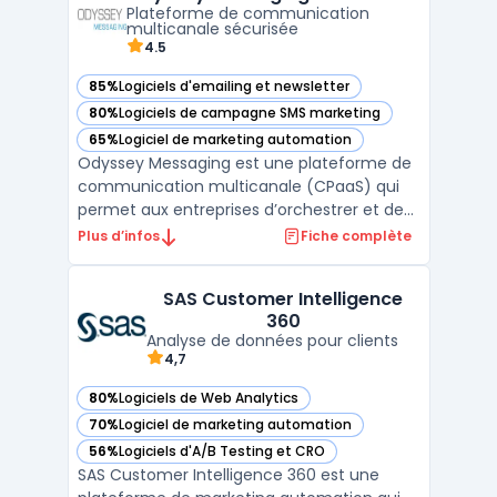
Plateforme de communication
votre entrepri ...
multicanale sécurisée
4.5
85%
Logiciels d'emailing et newsletter
— voir Odyssey Messaging dans cette catégorie
80%
Logiciels de campagne SMS marketing
— voir Odyssey Messaging dans cette catégorie
65%
Logiciel de marketing automation
— voir Odyssey Messaging dans cette catégorie
Odyssey Messaging est une plateforme de
communication multicanale (CPaaS) qui
permet aux entreprises d’orchestrer et de
sécuriser leurs communications
Plus d’infos
Fiche complète
transactionnelles et relationnelles. Grâce à
ses fonctionnalités, elle facilite l’envoi et la
SAS Customer Intelligence
gestion de messages via plusieurs canaux,
360
notamment l’e ...
Analyse de données pour clients
4,7
80%
Logiciels de Web Analytics
— voir SAS Customer Intelligence 360 dans cette catégorie
70%
Logiciel de marketing automation
— voir SAS Customer Intelligence 360 dans cette catégorie
56%
Logiciels d'A/B Testing et CRO
— voir SAS Customer Intelligence 360 dans cette catégorie
SAS Customer Intelligence 360 est une