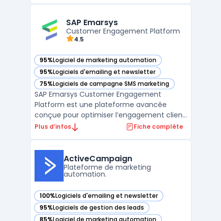
rapprocher les entreprises de leurs clients
et d'engager ces derniers de manière plus
efficace. La plateforme propose une boîte
SAP Emarsys
à outil ...
Customer Engagement Platform
4.5
95%
Logiciel de marketing automation
— voir SAP Emarsys dans cette catégorie
95%
Logiciels d'emailing et newsletter
— voir SAP Emarsys dans cette catégorie
75%
Logiciels de campagne SMS marketing
— voir SAP Emarsys dans cette catégorie
SAP Emarsys Customer Engagement
Platform est une plateforme avancée
conçue pour optimiser l’engagement client
à travers des campagnes marketing
Plus d’infos
Fiche complète
personnalisées et omnicanal. Elle permet
aux entreprises de centraliser leurs données
clients, de personnaliser les interactions en
ActiveCampaign
temps réel et de mesurer ...
Plateforme de marketing
automation.
100%
Logiciels d'emailing et newsletter
— voir ActiveCampaign dans cette catégorie
95%
Logiciels de gestion des leads
— voir ActiveCampaign dans cette catégorie
85%
Logiciel de marketing automation