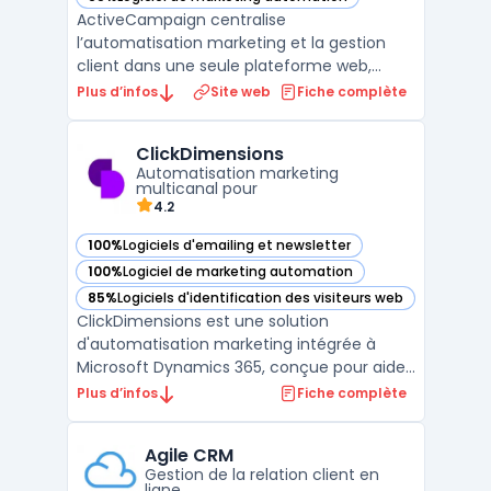
— voir ActiveCampaign dans cette catégorie
ActiveCampaign centralise
l’automatisation marketing et la gestion
client dans une seule plateforme web,
conçue pour la transformation digitale des
Plus d’infos
Site web
Fiche complète
entreprises ayant besoin de multicanal et
d’intégrations avancées. En intégrant la
ClickDimensions
messagerie SMS, l’envoi d’emails
Automatisation marketing
transactionnels, le CRM et la créati ...
multicanal pour
4.2
100%
Logiciels d'emailing et newsletter
— voir ClickDimensions dans cette catégorie
100%
Logiciel de marketing automation
— voir ClickDimensions dans cette catégorie
85%
Logiciels d'identification des visiteurs web
— voir ClickDimensions dans cette catégorie
ClickDimensions est une solution
d'automatisation marketing intégrée à
Microsoft Dynamics 365, conçue pour aider
les entreprises à gérer et optimiser leurs
Plus d’infos
Fiche complète
campagnes marketing de manière
centralisée. En s'appuyant sur la plateforme
Agile CRM
Dynamics 365, ClickDimensions permet
Gestion de la relation client en
d'automatiser l'ensemble des pr ...
ligne.