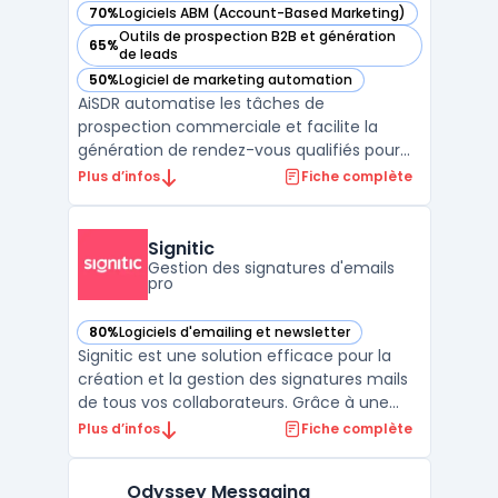
70%
Logiciels ABM (Account-Based Marketing)
— voir AiSDR dans cette catégorie
Outils de prospection B2B et génération
65%
— voir AiSDR dans cette catégorie
de leads
50%
Logiciel de marketing automation
— voir AiSDR dans cette catégorie
AiSDR automatise les tâches de
prospection commerciale et facilite la
génération de rendez-vous qualifiés pour
les équipes orientées pipeline. Le produit
Plus d’infos
Fiche complète
cible les directions commerciales, les
équipes revenues et les sales leaders
impliqués dans la gestion de processus de
Signitic
prospection. En centralisan ...
Gestion des signatures d'emails
pro
80%
Logiciels d'emailing et newsletter
— voir Signitic dans cette catégorie
Signitic est une solution efficace pour la
création et la gestion des signatures mails
de tous vos collaborateurs. Grâce à une
interface unique, cette solution permet de
Plus d’infos
Fiche complète
centraliser et de contrôler les signatures
électroniques, garantissant ainsi une
Odyssey Messaging
cohérence dans la communication de