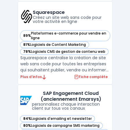
entreprises de générer des leads qualifiés
grâce à un puissant email finder et
Squarespace
d'automatiser les ...
Créez un site web sans code pour
votre activité en ligne
Plateformes e-commerce pour vendre en
89%
— voir Squarespace dans cette catégorie
ligne
81%
Logiciels de Content Marketing
— voir Squarespace dans cette catégorie
78%
Logiciels CMS de gestion de contenu web
— voir Squarespace dans cette catégorie
Squarespace centralise la création de site
web sans code pour toutes les entreprises
qui souhaitent publier, vendre ou informer
en ligne sans expertise technique interne.
Plus d’infos
Fiche complète
La plateforme répond au besoin d’agilité
pour produire un site marchand ou vitrine,
SAP Engagement Cloud
gérer un blog ou un portfolio, suivre l’activ ...
(anciennement Emarsys)
personnalisez chaque interaction
client sur tous vos canaux
84%
Logiciels d'emailing et newsletter
— voir SAP Engagement Cloud (anciennement Emarsys) dan
80%
Logiciels de campagne SMS marketing
— voir SAP Engagement Cloud (anciennement Emarsys) dan