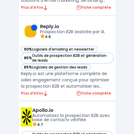
solutions d'email marketing, de landing
pages, de création de formulaires, de
Plus d’infos
Fiche complète
webinaires, et plus encore. Avec ses
fonctionnalités avancées, GetResponse
permet aux entreprises de gérer
Reply.io
efficacement leurs campagnes de
Prospection B2B assistée par IA
4.6
marketing numé ...
90%
Logiciels d'emailing et newsletter
— voir Reply.io dans cette catégorie
Outils de prospection B2B et génération
85%
— voir Reply.io dans cette catégorie
de leads
85%
Logiciels de gestion des leads
— voir Reply.io dans cette catégorie
Reply.io est une plateforme complète de
sales engagement conçue pour optimiser
la prospection B2B et automatiser les
interactions commerciales. S'appuyant sur
Plus d’infos
Fiche complète
l'intelligence artificielle, cet outil permet
aux équipes de vente de générer des leads
Apollo.io
qualifiés, de convertir le trafic web en
Automatisez la prospection B2B avec
rendez-vous ...
base de contacts vérifiée
4.7