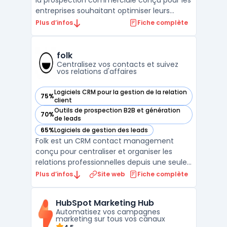
la prospection commerciale conçu pour les
entreprises souhaitant optimiser leurs
campagnes de génération de leads B2B. Ce
Plus d’infos
Fiche complète
logiciel permet d'automatiser l'ensemble
du processus de prospection par email,
depuis la collecte de contacts qualifiés
folk
jusqu'à la ges ...
Centralisez vos contacts et suivez
vos relations d'affaires
Logiciels CRM pour la gestion de la relation
75%
— voir folk dans cette catégorie
client
Outils de prospection B2B et génération
70%
— voir folk dans cette catégorie
de leads
65%
Logiciels de gestion des leads
— voir folk dans cette catégorie
Folk est un CRM contact management
conçu pour centraliser et organiser les
relations professionnelles depuis une seule
interface. Destiné aux équipes de petite
Plus d’infos
Site web
Fiche complète
taille, ce logiciel cible des profils variés
comme fondateurs, investisseurs, agences,
HubSpot Marketing Hub
travailleurs indépendants ou responsables
Automatisez vos campagnes
partenariat ...
marketing sur tous vos canaux