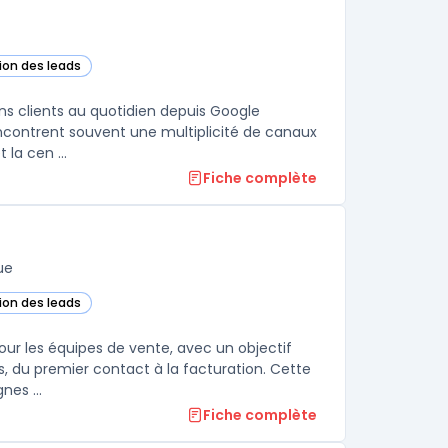
tion des leads
ette catégorie
ns clients au quotidien depuis Google
encontrent souvent une multiplicité de canaux
la cen ...
Fiche complète
ue
tion des leads
Cloud dans cette catégorie
our les équipes de vente, avec un objectif
es, du premier contact à la facturation. Cette
nes ...
Fiche complète