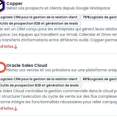
Copper
Gérez vos prospects et clients depuis Google Workspace
Logiciels CRM pour la gestion de la relation client
75%
Logiciels de ges
ir Copper dans cette catégorie
— voir Copper dans c
Outils de prospection B2B et génération de leads
ir Copper dans cette catégorie
r est un CRM conçu pour les entreprises qui gèrent leurs relatio
pace. Les équipes qui travaillent sur Gmail, Calendar et Drive r
s transferts d’informations entre différents outils. Copper permet 
 d’infos
Oracle Sales Cloud
Pilotez vos ventes et vos prévisions sur une plateforme uniq
Logiciels CRM pour la gestion de la relation client
65%
Logiciels de ges
ir Oracle Sales Cloud dans cette catégorie
— voir Oracle Sales 
Outils de prospection B2B et génération de leads
ir Oracle Sales Cloud dans cette catégorie
e Sales Cloud centralise la gestion commerciale dans le cloud p
i : structurer l’exécution du cycle de vente sur des flux complex
forme intègre les fonctionnalités nécessaires pour relier campag
 d’infos