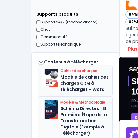
Supports produits
84%
— vo
69%
Support 24/7 (réponse directe)
— vo
Bullh
Chat
agenc
Communauté
de pro
Support téléphonique
Plus
Contenus à télécharger
Cahier des charges
Modèle de cahier des
charges CRM à
télécharger – Word
Modèle & Méthodologie
Schéma Directeur SI :
Première Étape de la
Transformation
Digitale (Exemple à
Télécharger)