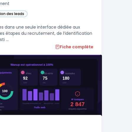
ement
tion des leads
dans cette catégorie
tes dans une seule interface dédiée aux
es étapes du recrutement, de l’identification
i ...
Fiche complète