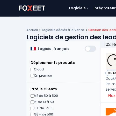
Logiciels
Intégrateur
Accueil
Logiciels dédiés à la Vente
Gestion des lead
Logiciels de gestion des lea
102 r
Logiciel français
Déploiements produits
Cloud
60%
— vo
On premise
DuckF
les m
Profils Clients
servic
Plus
ME de 50 à 500
PE de 10 à 50
TPE de 1 à 10
GE + de 500