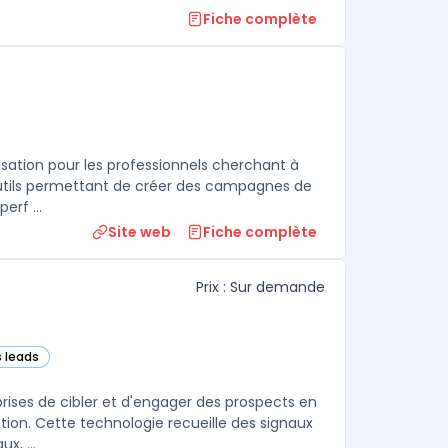
Fiche complète
ie
sation pour les professionnels cherchant à
d'outils permettant de créer des campagnes de
erf ...
Site web
Fiche complète
Prix : Sur demande
s leads
dans cette catégorie
rises de cibler et d'engager des prospects en
on. Cette technologie recueille des signaux
x, ...