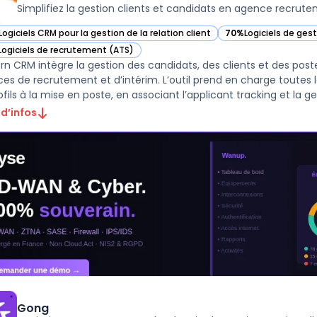
Simplifiez la gestion clients et candidats en agence recrut
Logiciels CRM pour la gestion de la relation client
70%
Logiciels de ges
ir Bullhorn CRM dans cette catégorie
— voir Bullhorn CRM 
Logiciels de recrutement (ATS)
ir Bullhorn CRM dans cette catégorie
orn CRM intègre la gestion des candidats, des clients et des pos
es de recrutement et d’intérim. L’outil prend en charge toutes l
fils à la mise en poste, en associant l’applicant tracking et la gest
 d’infos
Gong