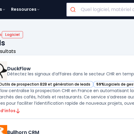
s
Ressources
s
Logiciel
ds
ésultats
DuckFlow
Détectez les signaux d’affaires dans le secteur CHR en temp
Outils de prospection B2B et génération de leads
59%
Logiciels de ges
ir DuckFlow dans cette catégorie
— voir DuckFlow dan
low centralise la prospection CHR en France en automatisant 
archés des cafés, hôtels et restaurants. Ce service s’adresse au
es pour faciliter l’identification rapide de nouveaux projets, ouver
 d’infos
Bullhorn CRM