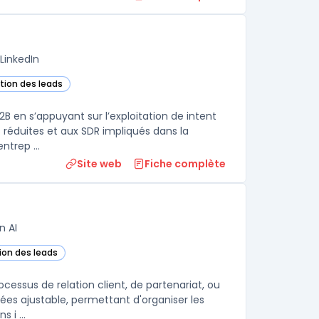
LinkedIn
stion des leads
dans cette catégorie
2B en s’appuyant sur l’exploitation de intent
 réduites et aux SDR impliqués dans la
ntrep ...
Site web
Fiche complète
n AI
tion des leads
te catégorie
essus de relation client, de partenariat, ou
ées ajustable, permettant d'organiser les
 i ...