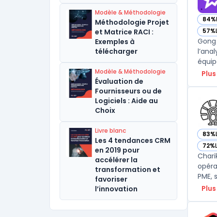
Modèle & Méthodologie
84%
Méthodologie Projet
— vo
57%
et Matrice RACI :
— vo
Gong 
Exemples à
télécharger
l’ana
Modèle & Méthodologie
Plus
Évaluation de
Fournisseurs ou de
Logiciels : Aide au
Choix
Livre blanc
83%
— vo
Les 4 tendances CRM
72%
— vo
en 2019 pour
Chari
accélérer la
opéra
transformation et
PME, 
favoriser
Plus
l’innovation