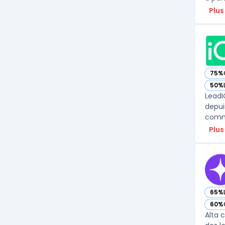
Plus
75%
— vo
50%
— vo
LeadI
depui
Plus
65%
— vo
60%
— vo
Alta 