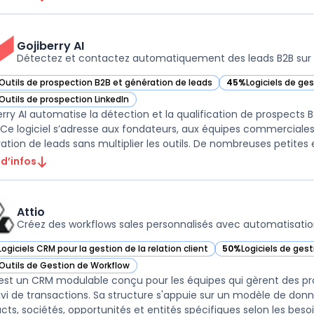
Gojiberry AI
Détectez et contactez automatiquement des leads B2B sur 
Outils de prospection B2B et génération de leads
45%
Logiciels de ge
r Gojiberry AI dans cette catégorie
— voir Gojiberry AI 
Outils de prospection LinkedIn
r Gojiberry AI dans cette catégorie
erry AI automatise la détection et la qualification de prospects B
 Ce logiciel s’adresse aux fondateurs, aux équipes commerciales
ation de leads sans multiplier les outils. De nombreuses petites e
 d’infos
Attio
Créez des workflows sales personnalisés avec automatisatio
Logiciels CRM pour la gestion de la relation client
50%
Logiciels de ges
ir Attio dans cette catégorie
— voir Attio dans cet
Outils de Gestion de Workflow
ir Attio dans cette catégorie
 est un CRM modulable conçu pour les équipes qui gèrent des proc
ivi de transactions. Sa structure s'appuie sur un modèle de donn
ts, sociétés, opportunités et entités spécifiques selon les besoins