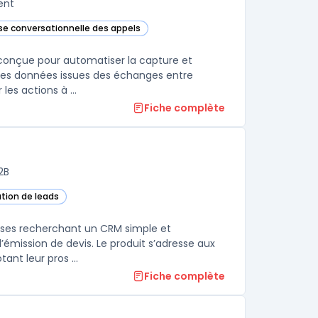
ent
yse conversationnelle des appels
te catégorie
conçue pour automatiser la capture et
es les données issues des échanges entre
équipes revenue et acheteurs, afin de fournir des insights factuels sur les actions à ...
Fiche complète
2B
ation de leads
aises recherchant un CRM simple et
’émission de devis. Le produit s’adresse aux
ant leur pros ...
Fiche complète