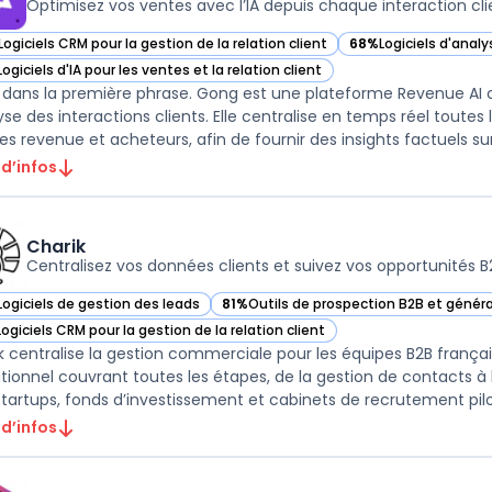
Optimisez vos ventes avec l’IA depuis chaque interaction cli
Logiciels CRM pour la gestion de la relation client
68%
Logiciels d'anal
ir Gong dans cette catégorie
— voir Gong dans cet
Logiciels d'IA pour les ventes et la relation client
ir Gong dans cette catégorie
dans la première phrase. Gong est une plateforme Revenue AI 
lyse des interactions clients. Elle centralise en temps réel tout
 d’infos
Charik
Centralisez vos données clients et suivez vos opportunités B
Logiciels de gestion des leads
81%
Outils de prospection B2B et génér
ir Charik dans cette catégorie
— voir Charik dans cette catégorie
Logiciels CRM pour la gestion de la relation client
ir Charik dans cette catégorie
k centralise la gestion commerciale pour les équipes B2B franç
tionnel couvrant toutes les étapes, de la gestion de contacts à l
startups, fonds d’investissement et cabinets de recrutement pilot
 d’infos