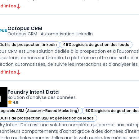
 d’infos
Octopus CRM
Octopus CRM : Automatisation LinkedIn
Outils de prospection LinkedIn
45%
Logiciels de gestion des leads
ir Octopus CRM dans cette catégorie
— voir Octopus CRM dans cette catégor
us CRM est une solution dédiée à la prospection et à l'automati
iser leurs actions sur LinkedIn. La plateforme offre une suite 
ection automatisées, de suivre les interactions et d'analyser les p
 d’infos
Foundry Intent Data
Solution d'analyse des données
4.5
Logiciels ABM (Account-Based Marketing)
50%
Logiciels de gestion de
ir Foundry Intent Data dans cette catégorie
— voir Foundry Intent Data 
Outils de prospection B2B et génération de leads
ir Foundry Intent Data dans cette catégorie
ry Intent Data est une solution complète qui permet aux entrep
sant leurs comportements d'achat grâce à des données d'intenti
ir de multiples sources, telles que le web public, les médias sociau