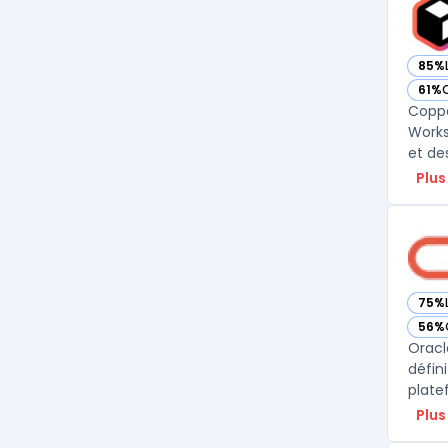
85%
— vo
61%
— vo
Coppe
Works
et de
Plus
75%
— vo
56%
— vo
Oracl
défin
plate
Plus