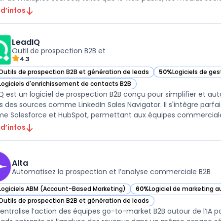
 d’infos
LeadIQ
Outil de prospection B2B et
4.3
Outils de prospection B2B et génération de leads
50%
Logiciels de ges
ir LeadIQ dans cette catégorie
— voir LeadIQ dans 
Logiciels d'enrichissement de contacts B2B
ir LeadIQ dans cette catégorie
Q est un logiciel de prospection B2B conçu pour simplifier et au
s des sources comme LinkedIn Sales Navigator. Il s'intègre parfa
 d’infos
Alta
Automatisez la prospection et l’analyse commerciale B2B
Logiciels ABM (Account-Based Marketing)
60%
Logiciel de marketing 
ir Alta dans cette catégorie
— voir Alta dans cette caté
Outils de prospection B2B et génération de leads
ir Alta dans cette catégorie
centralise l’action des équipes go-to-market B2B autour de l’IA po