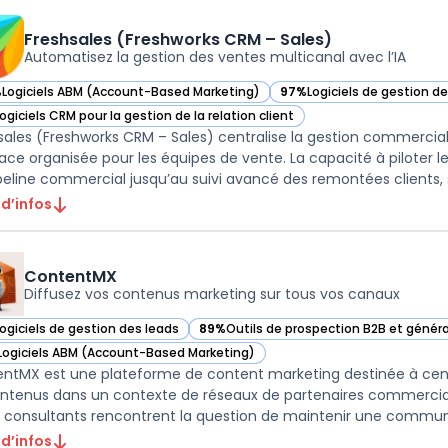
Freshsales (Freshworks CRM – Sales)
Automatisez la gestion des ventes multicanal avec l’IA
%
Logiciels ABM (Account-Based Marketing)
97%
Logiciels de gestion d
ir Freshsales (Freshworks CRM – Sales) dans cette catégorie
— voir Freshsales (Freshwo
ogiciels CRM pour la gestion de la relation client
ir Freshsales (Freshworks CRM – Sales) dans cette catégorie
sales (Freshworks CRM – Sales) centralise la gestion commerci
face organisée pour les équipes de vente. La capacité à piloter 
peline commercial jusqu’au suivi avancé des remontées clients, s’
 d’infos
ContentMX
Diffusez vos contenus marketing sur tous vos canaux
Logiciels de gestion des leads
89%
Outils de prospection B2B et génér
ir ContentMX dans cette catégorie
— voir ContentMX dans cette catégorie
Logiciels ABM (Account-Based Marketing)
ir ContentMX dans cette catégorie
ntMX est une plateforme de content marketing destinée à centrali
ntenus dans un contexte de réseaux de partenaires commerciaux
 consultants rencontrent la question de maintenir une communic
 d’infos