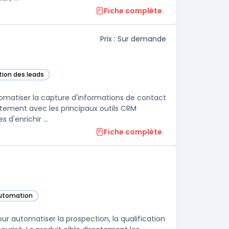
Fiche complète
Prix : Sur demande
tion des leads
cette catégorie
tomatiser la capture d'informations de contact
itement avec les principaux outils CRM
comme Salesforce et HubSpot, permettant aux équipes commerciales d'enrichir ...
Fiche complète
automation
gorie
ur automatiser la prospection, la qualification