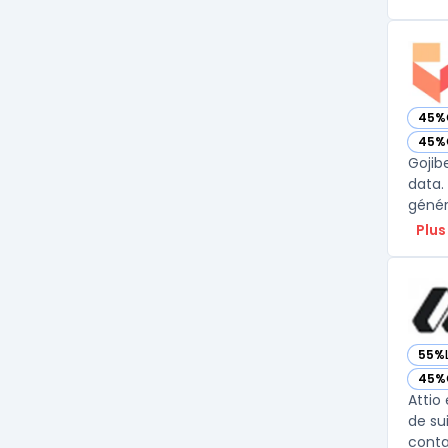
45%
— voi
45%
— voi
Gojib
data.
génér
Plus
55%
— vo
45%
— vo
Attio
de su
contac