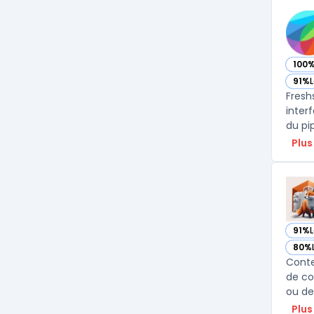
100
— vo
91%
L
— vo
Fresh
inter
du pi
Plus
91%
— vo
80%
— vo
Conte
de co
ou de
Plus