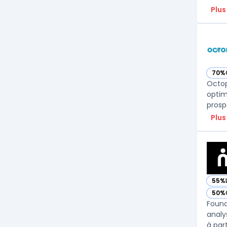
Plus
70%
— vo
Octop
optim
prosp
Plus
55%
— vo
50%
— vo
Found
analy
à part