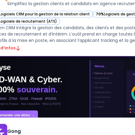
Simplifiez la gestion clients et candidats en agence recrut
Logiciels CRM pour la gestion de la relation client
70%
Logiciels de ges
ir Bullhorn CRM dans cette catégorie
— voir Bullhorn CRM 
Logiciels de recrutement (ATS)
ir Bullhorn CRM dans cette catégorie
orn CRM intègre la gestion des candidats, des clients et des pos
es de recrutement et d’intérim. L’outil prend en charge toutes l
fils à la mise en poste, en associant l’applicant tracking et la gest
 d’infos
Gong