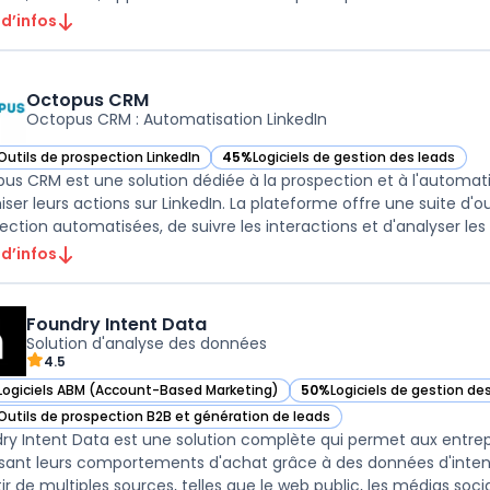
 d’infos
Octopus CRM
Octopus CRM : Automatisation LinkedIn
Outils de prospection LinkedIn
45%
Logiciels de gestion des leads
ir Octopus CRM dans cette catégorie
— voir Octopus CRM dans cette catégor
us CRM est une solution dédiée à la prospection et à l'automati
iser leurs actions sur LinkedIn. La plateforme offre une suite 
ection automatisées, de suivre les interactions et d'analyser les p
 d’infos
Foundry Intent Data
Solution d'analyse des données
4.5
Logiciels ABM (Account-Based Marketing)
50%
Logiciels de gestion de
ir Foundry Intent Data dans cette catégorie
— voir Foundry Intent Data 
Outils de prospection B2B et génération de leads
ir Foundry Intent Data dans cette catégorie
ry Intent Data est une solution complète qui permet aux entrep
sant leurs comportements d'achat grâce à des données d'intenti
ir de multiples sources, telles que le web public, les médias sociau