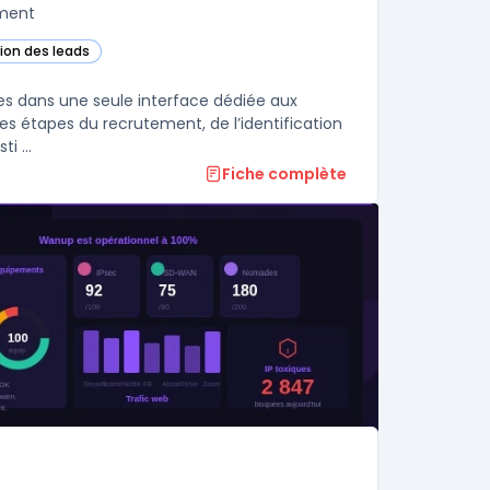
ement
tion des leads
dans cette catégorie
tes dans une seule interface dédiée aux
es étapes du recrutement, de l’identification
i ...
Fiche complète