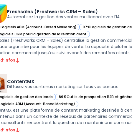
Freshsales (Freshworks CRM – Sales)
Automatisez la gestion des ventes multicanal avec l’IA
%
Logiciels ABM (Account-Based Marketing)
97%
Logiciels de gestion d
ir Freshsales (Freshworks CRM – Sales) dans cette catégorie
— voir Freshsales (Freshwo
ogiciels CRM pour la gestion de la relation client
ir Freshsales (Freshworks CRM – Sales) dans cette catégorie
sales (Freshworks CRM – Sales) centralise la gestion commerci
face organisée pour les équipes de vente. La capacité à piloter 
peline commercial jusqu’au suivi avancé des remontées clients, s’
 d’infos
ContentMX
Diffusez vos contenus marketing sur tous vos canaux
Logiciels de gestion des leads
89%
Outils de prospection B2B et génér
ir ContentMX dans cette catégorie
— voir ContentMX dans cette catégorie
Logiciels ABM (Account-Based Marketing)
ir ContentMX dans cette catégorie
ntMX est une plateforme de content marketing destinée à centrali
ntenus dans un contexte de réseaux de partenaires commerciaux
 consultants rencontrent la question de maintenir une communic
 d’infos