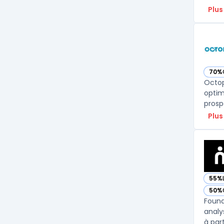
Plus
70%
— vo
Octop
optim
prosp
Plus
55%
— vo
50%
— vo
Found
analy
à part