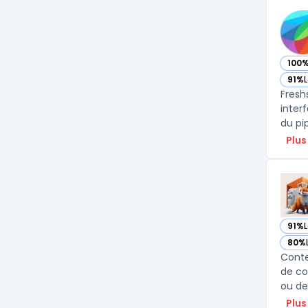
100
— vo
91%
L
— vo
Fresh
inter
du pi
Plus
91%
— vo
80%
— vo
Conte
de co
ou de
Plus