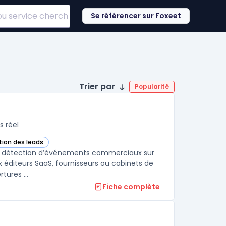
Se référencer sur Foxeet
Trier par
Popularité
s réel
tion des leads
s cette catégorie
la détection d’événements commerciaux sur
x éditeurs SaaS, fournisseurs ou cabinets de
tures ...
Fiche complète