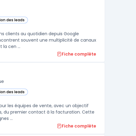
tion des leads
ette catégorie
ns clients au quotidien depuis Google
encontrent souvent une multiplicité de canaux
la cen ...
Fiche complète
ue
tion des leads
Cloud dans cette catégorie
our les équipes de vente, avec un objectif
es, du premier contact à la facturation. Cette
nes ...
Fiche complète