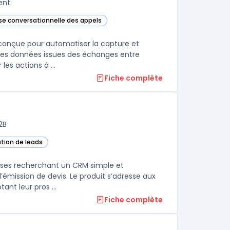
ent
yse conversationnelle des appels
te catégorie
conçue pour automatiser la capture et
es les données issues des échanges entre
équipes revenue et acheteurs, afin de fournir des insights factuels sur les actions à ...
Fiche complète
2B
ation de leads
aises recherchant un CRM simple et
’émission de devis. Le produit s’adresse aux
ant leur pros ...
Fiche complète