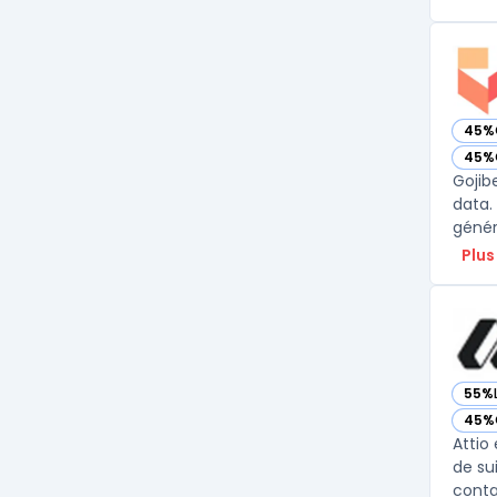
45%
— voi
45%
— voi
Gojib
data.
génér
Plus
55%
— vo
45%
— vo
Attio
de su
contac