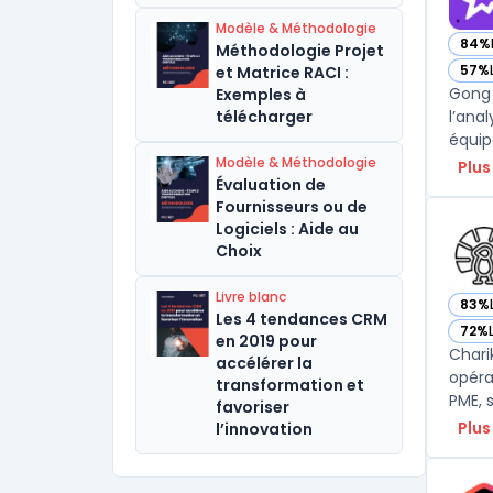
Modèle & Méthodologie
84%
Méthodologie Projet
— vo
57%
et Matrice RACI :
— vo
Gong 
Exemples à
télécharger
l’ana
Modèle & Méthodologie
Plus
Évaluation de
Fournisseurs ou de
Logiciels : Aide au
Choix
Livre blanc
83%
— vo
Les 4 tendances CRM
72%
— vo
en 2019 pour
Chari
accélérer la
opéra
transformation et
PME, 
favoriser
Plus
l’innovation