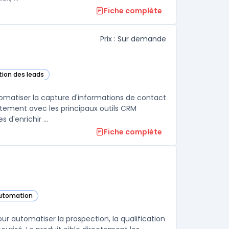
Fiche complète
Prix : Sur demande
tion des leads
cette catégorie
tomatiser la capture d'informations de contact
itement avec les principaux outils CRM
comme Salesforce et HubSpot, permettant aux équipes commerciales d'enrichir ...
Fiche complète
automation
gorie
ur automatiser la prospection, la qualification