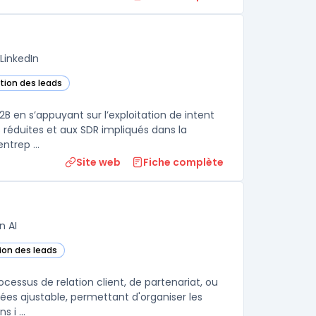
LinkedIn
stion des leads
dans cette catégorie
2B en s’appuyant sur l’exploitation de intent
 réduites et aux SDR impliqués dans la
ntrep ...
Site web
Fiche complète
n AI
tion des leads
te catégorie
essus de relation client, de partenariat, ou
ées ajustable, permettant d'organiser les
 i ...