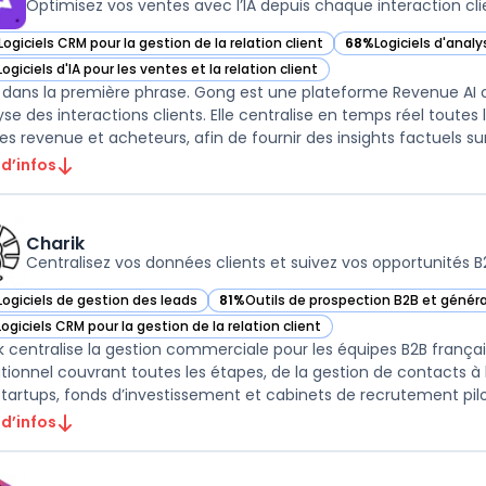
Optimisez vos ventes avec l’IA depuis chaque interaction cli
Logiciels CRM pour la gestion de la relation client
68%
Logiciels d'anal
ir Gong dans cette catégorie
— voir Gong dans cet
Logiciels d'IA pour les ventes et la relation client
ir Gong dans cette catégorie
dans la première phrase. Gong est une plateforme Revenue AI 
lyse des interactions clients. Elle centralise en temps réel tout
 d’infos
Charik
Centralisez vos données clients et suivez vos opportunités B
Logiciels de gestion des leads
81%
Outils de prospection B2B et génér
ir Charik dans cette catégorie
— voir Charik dans cette catégorie
Logiciels CRM pour la gestion de la relation client
ir Charik dans cette catégorie
k centralise la gestion commerciale pour les équipes B2B franç
tionnel couvrant toutes les étapes, de la gestion de contacts à l
startups, fonds d’investissement et cabinets de recrutement pilot
 d’infos