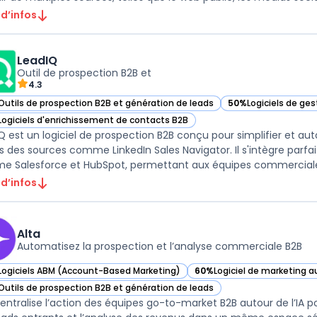
 d’infos
LeadIQ
Outil de prospection B2B et
4.3
Outils de prospection B2B et génération de leads
50%
Logiciels de ges
ir LeadIQ dans cette catégorie
— voir LeadIQ dans 
Logiciels d'enrichissement de contacts B2B
ir LeadIQ dans cette catégorie
Q est un logiciel de prospection B2B conçu pour simplifier et au
s des sources comme LinkedIn Sales Navigator. Il s'intègre parfa
 d’infos
Alta
Automatisez la prospection et l’analyse commerciale B2B
Logiciels ABM (Account-Based Marketing)
60%
Logiciel de marketing 
ir Alta dans cette catégorie
— voir Alta dans cette caté
Outils de prospection B2B et génération de leads
ir Alta dans cette catégorie
centralise l’action des équipes go-to-market B2B autour de l’IA po