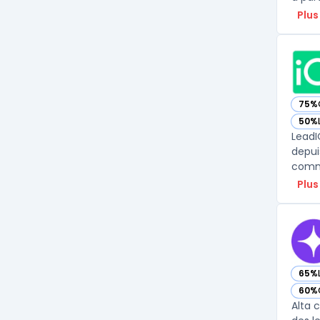
Plus
75%
— vo
50%
— vo
LeadI
depui
Plus
65%
— vo
60%
— vo
Alta 