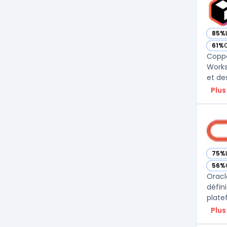
85%
— vo
61%
— vo
Coppe
Works
et de
Plus
75%
— vo
56%
— vo
Oracl
défin
plate
Plus