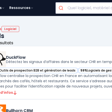
s
Ressources
s
Logiciel
ds
ésultats
DuckFlow
Détectez les signaux d’affaires dans le secteur CHR en temp
Outils de prospection B2B et génération de leads
59%
Logiciels de ges
ir DuckFlow dans cette catégorie
— voir DuckFlow dan
low centralise la prospection CHR en France en automatisant 
archés des cafés, hôtels et restaurants. Ce service s’adresse au
es pour faciliter l’identification rapide de nouveaux projets, ouver
 d’infos
Bullhorn CRM