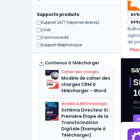
Supports produits
84%
— vo
69%
Support 24/7 (réponse directe)
— vo
Bullh
Chat
agenc
Communauté
de pro
Support téléphonique
Plus
Contenus à télécharger
Cahier des charges
Modèle de cahier des
charges CRM à
télécharger – Word
Modèle & Méthodologie
Schéma Directeur SI :
Première Étape de la
Transformation
Digitale (Exemple à
Télécharger)