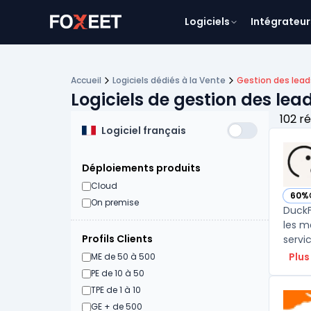
Logiciels
Intégrateur
Accueil
Logiciels dédiés à la Vente
Gestion des lead
Logiciels de gestion des lea
102 r
Logiciel français
Déploiements produits
Cloud
60%
— vo
On premise
DuckF
les m
Profils Clients
servic
Plus
ME de 50 à 500
PE de 10 à 50
TPE de 1 à 10
GE + de 500