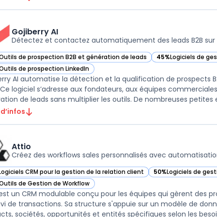
Gojiberry AI
Détectez et contactez automatiquement des leads B2B sur 
Outils de prospection B2B et génération de leads
45%
Logiciels de ge
r Gojiberry AI dans cette catégorie
— voir Gojiberry AI 
Outils de prospection LinkedIn
r Gojiberry AI dans cette catégorie
erry AI automatise la détection et la qualification de prospects B
 Ce logiciel s’adresse aux fondateurs, aux équipes commerciales
ation de leads sans multiplier les outils. De nombreuses petites e
 d’infos
Attio
Créez des workflows sales personnalisés avec automatisatio
Logiciels CRM pour la gestion de la relation client
50%
Logiciels de ges
ir Attio dans cette catégorie
— voir Attio dans cet
Outils de Gestion de Workflow
ir Attio dans cette catégorie
 est un CRM modulable conçu pour les équipes qui gèrent des proc
ivi de transactions. Sa structure s'appuie sur un modèle de donn
ts, sociétés, opportunités et entités spécifiques selon les besoins