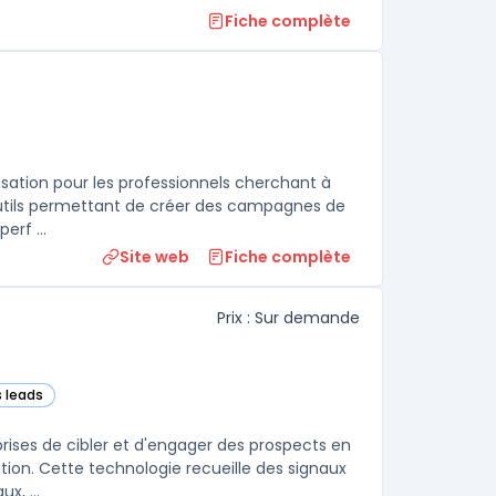
Fiche complète
ie
sation pour les professionnels cherchant à
d'outils permettant de créer des campagnes de
erf ...
Site web
Fiche complète
Prix : Sur demande
s leads
dans cette catégorie
rises de cibler et d'engager des prospects en
on. Cette technologie recueille des signaux
x, ...