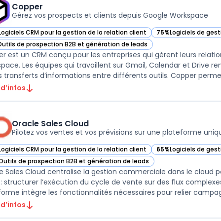
Copper
Gérez vos prospects et clients depuis Google Workspace
Logiciels CRM pour la gestion de la relation client
75%
Logiciels de ges
ir Copper dans cette catégorie
— voir Copper dans c
Outils de prospection B2B et génération de leads
ir Copper dans cette catégorie
r est un CRM conçu pour les entreprises qui gèrent leurs relatio
pace. Les équipes qui travaillent sur Gmail, Calendar et Drive r
s transferts d’informations entre différents outils. Copper permet 
 d’infos
Oracle Sales Cloud
Pilotez vos ventes et vos prévisions sur une plateforme uniq
Logiciels CRM pour la gestion de la relation client
65%
Logiciels de ges
ir Oracle Sales Cloud dans cette catégorie
— voir Oracle Sales 
Outils de prospection B2B et génération de leads
ir Oracle Sales Cloud dans cette catégorie
e Sales Cloud centralise la gestion commerciale dans le cloud p
i : structurer l’exécution du cycle de vente sur des flux complex
forme intègre les fonctionnalités nécessaires pour relier campag
 d’infos