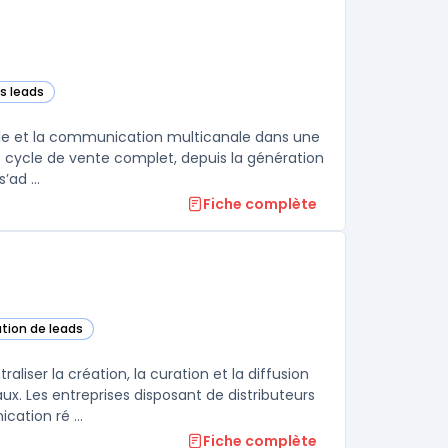
es leads
rks CRM – Sales) dans cette catégorie
ale et la communication multicanale dans une
le cycle de vente complet, depuis la génération
ad ...
Fiche complète
ation de leads
ser la création, la curation et la diffusion
. Les entreprises disposant de distributeurs
ation ré ...
Fiche complète