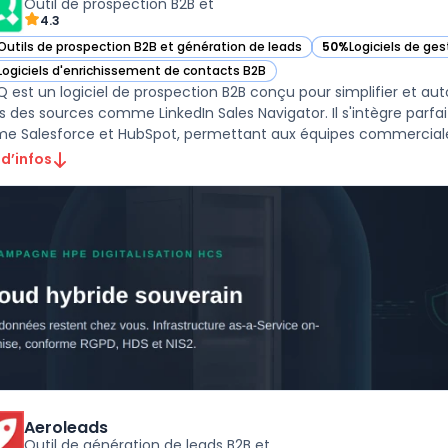
Outil de prospection B2B et
4.3
Outils de prospection B2B et génération de leads
50%
Logiciels de ges
ir LeadIQ dans cette catégorie
— voir LeadIQ dans 
Logiciels d'enrichissement de contacts B2B
ir LeadIQ dans cette catégorie
Q est un logiciel de prospection B2B conçu pour simplifier et au
s des sources comme LinkedIn Sales Navigator. Il s'intègre parfa
 d’infos
Aeroleads
Outil de génération de leads B2B et