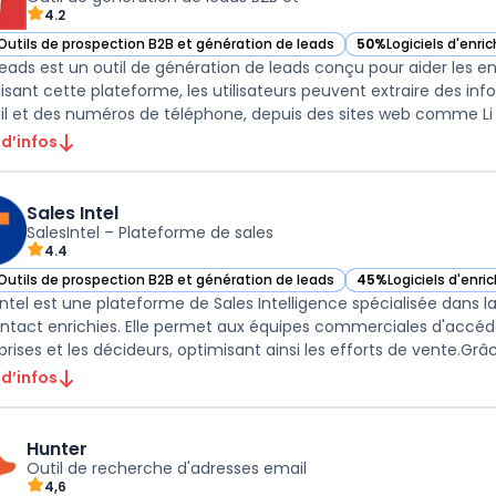
4.2
Outils de prospection B2B et génération de leads
50%
Logiciels d'enr
ir Aeroleads dans cette catégorie
— voir Aeroleads da
eads est un outil de génération de leads conçu pour aider les en
ilisant cette plateforme, les utilisateurs peuvent extraire des in
l et des numéros de téléphone, depuis des sites web comme Li .
 d’infos
Sales Intel
SalesIntel – Plateforme de sales
4.4
Outils de prospection B2B et génération de leads
45%
Logiciels d'enr
r Sales Intel dans cette catégorie
— voir Sales Intel d
Intel est une plateforme de Sales Intelligence spécialisée dans l
ntact enrichies. Elle permet aux équipes commerciales d'accéder
 d’infos
Hunter
Outil de recherche d'adresses email
4,6