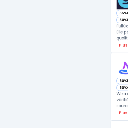
55%
— vo
50%
— vo
FullC
Elle 
qualit
Plus
80%
— vo
50%
— vo
Wiza 
vérif
sourc
Plus