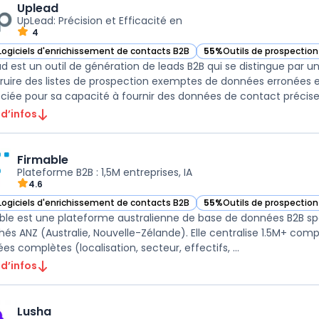
Uplead
UpLead: Précision et Efficacité en
4
Logiciels d'enrichissement de contacts B2B
55%
Outils de prospection
ir Uplead dans cette catégorie
— voir Uplead dans cette 
d est un outil de génération de leads B2B qui se distingue par u
ruire des listes de prospection exemptes de données erronées et
ciée pour sa capacité à fournir des données de contact précises e
 d’infos
Firmable
Plateforme B2B : 1,5M entreprises, IA
4.6
Logiciels d'enrichissement de contacts B2B
55%
Outils de prospection
ir Firmable dans cette catégorie
— voir Firmable dans cett
ble est une plateforme australienne de base de données B2B spé
és ANZ (Australie, Nouvelle-Zélande). Elle centralise 1.5M+ comp
es complètes (localisation, secteur, effectifs, ...
 d’infos
Lusha