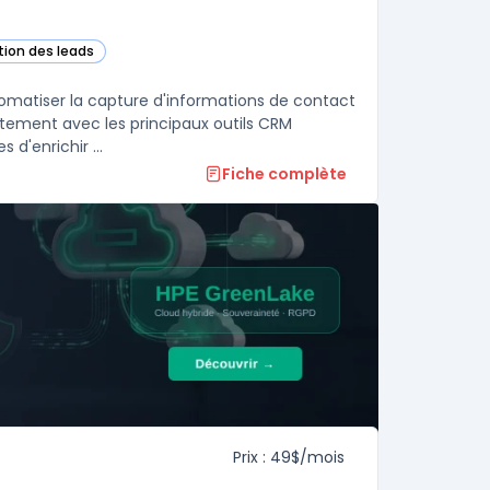
tion des leads
cette catégorie
tomatiser la capture d'informations de contact
itement avec les principaux outils CRM
comme Salesforce et HubSpot, permettant aux équipes commerciales d'enrichir ...
Fiche complète
Prix : 49$/mois