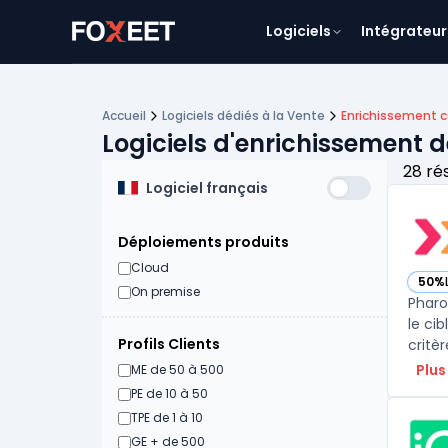
Logiciels
Intégrateur
Accueil
Logiciels dédiés à la Vente
Enrichissement 
Logiciels d'enrichissement 
28 ré
Logiciel français
Déploiements produits
Cloud
50%
— vo
On premise
Pharo
le ci
Profils Clients
critèr
Plus
ME de 50 à 500
PE de 10 à 50
TPE de 1 à 10
GE + de 500