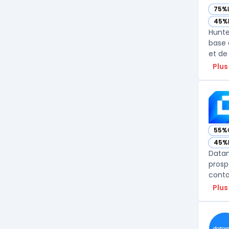
75%
— vo
45%
— vo
Hunte
base 
et de
Plus
55%
— vo
45%
— vo
Datan
prosp
conta
Plus