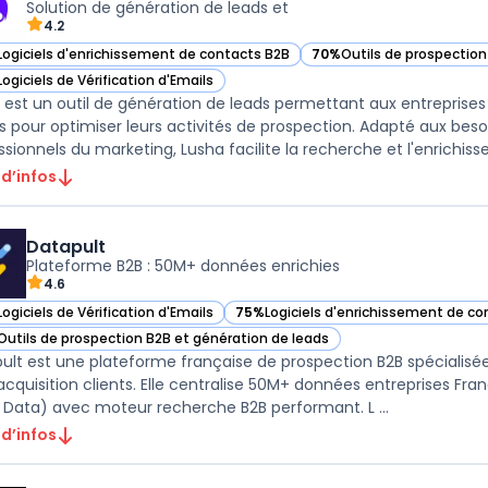
Solution de génération de leads et
4.2
Logiciels d'enrichissement de contacts B2B
70%
Outils de prospection
ir Lusha dans cette catégorie
— voir Lusha dans cette c
Logiciels de Vérification d'Emails
ir Lusha dans cette catégorie
 est un outil de génération de leads permettant aux entreprise
es pour optimiser leurs activités de prospection. Adapté aux be
ssionnels du marketing, Lusha facilite la recherche et l'enrichis
 d’infos
Datapult
Plateforme B2B : 50M+ données enrichies
4.6
Logiciels de Vérification d'Emails
75%
Logiciels d'enrichissement de co
ir Datapult dans cette catégorie
— voir Datapult dans cette catégorie
Outils de prospection B2B et génération de leads
ir Datapult dans cette catégorie
ult est une plateforme française de prospection B2B spécialisée
acquisition clients. Elle centralise 50M+ données entreprises Fra
Data) avec moteur recherche B2B performant. L ...
 d’infos