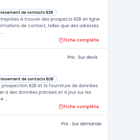
ichissement de contacts B2B
ns cette catégorie
treprises à trouver des prospects B2B en ligne.
formations de contact, telles que des adresses
..
Fiche complète
Prix : Sur devis
ichissement de contacts B2B
ans cette catégorie
a prospection B2B et la fourniture de données
 à des données précises et à jour sur les
entreprises et les décideurs, optimisant ainsi les efforts de vente.Grâce ...
Fiche complète
Prix : Sur demande