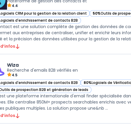
Plateforme de gestion des contacts et
4.4
Logiciels CRM pour la gestion de la relation client
50%
Outils de prospe
ir FullContact dans cette catégorie
— voir FullContact d
Logiciels d'enrichissement de contacts B2B
ir FullContact dans cette catégorie
ontact est une solution complète de gestion des données de co
permet aux entreprises de centraliser, unifier et enrichir leurs in
é et la précision des données utilisées pour la gestion de la relati 
 d’infos
Wiza
Recherche d'emails B2B vérifiés en
4.5
Logiciels d'enrichissement de contacts B2B
80%
Logiciels de Vérificati
ir Wiza dans cette catégorie
— voir Wiza dans cette ca
Outils de prospection B2B et génération de leads
ir Wiza dans cette catégorie
est une plateforme internationale d'email finder spécialisée d
iées. Elle centralise 850M+ prospects searchables enrichis avec v
es publiques multiples. La solution propose une&nb ...
 d’infos