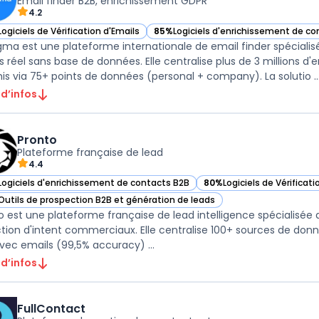
Email finder B2B, enrichissement GDPR
4.2
Logiciels de Vérification d'Emails
85%
Logiciels d'enrichissement de co
ir Datagma dans cette catégorie
— voir Datagma dans cette catégori
ma est une plateforme internationale de email finder spéciali
 réel sans base de données. Elle centralise plus de 3 millions d'e
his via 75+ points de données (personal + company). La solutio ..
 d’infos
Pronto
Plateforme française de lead
4.4
Logiciels d'enrichissement de contacts B2B
80%
Logiciels de Vérificati
ir Pronto dans cette catégorie
— voir Pronto dans cette 
Outils de prospection B2B et génération de leads
ir Pronto dans cette catégorie
o est une plateforme française de lead intelligence spécialisée
tion d'intent commerciaux. Elle centralise 100+ sources de donn
b2b avec emails (99,5% accuracy) ...
 d’infos
FullContact