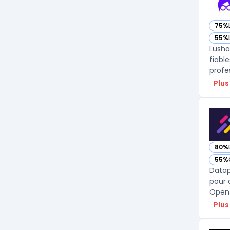
75%
— vo
55%
— vo
Lusha
fiabl
profe
Plus
80%
— vo
55%
— vo
Datap
pour 
Open 
Plus