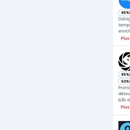
85%
— vo
Datag
temps
enric
Plus
85%
— vo
50%
— vo
Pront
détec
Plus