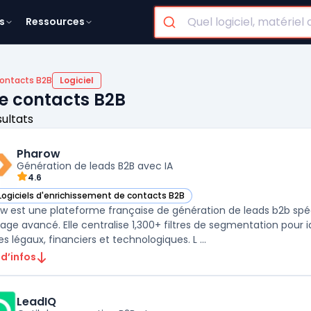
s
Ressources
contacts B2B
Logiciel
de contacts B2B
sultats
Pharow
Génération de leads B2B avec IA
4.6
Logiciels d'enrichissement de contacts B2B
ir Pharow dans cette catégorie
w est une plateforme française de génération de leads b2b spé
blage avancé. Elle centralise 1,300+ filtres de segmentation pour i
es légaux, financiers et technologiques. L ...
 d’infos
LeadIQ