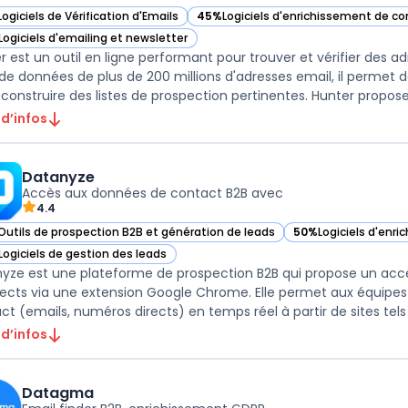
Logiciels de Vérification d'Emails
45%
Logiciels d'enrichissement de c
ir Hunter dans cette catégorie
— voir Hunter dans cette catégorie
Logiciels d'emailing et newsletter
ir Hunter dans cette catégorie
r est un outil en ligne performant pour trouver et vérifier des a
de données de plus de 200 millions d'adresses email, il permet 
 construire des listes de prospection pertinentes. Hunter propose 
 d’infos
Datanyze
Accès aux données de contact B2B avec
4.4
Outils de prospection B2B et génération de leads
50%
Logiciels d'enr
ir Datanyze dans cette catégorie
— voir Datanyze dan
Logiciels de gestion des leads
ir Datanyze dans cette catégorie
yze est une plateforme de prospection B2B qui propose un accè
ects via une extension Google Chrome. Elle permet aux équipe
ct (emails, numéros directs) en temps réel à partir de sites tels q
 d’infos
Datagma