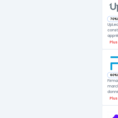
70%
— vo
UpLea
const
appré
Plus
60%
— vo
Firma
march
donné
Plus