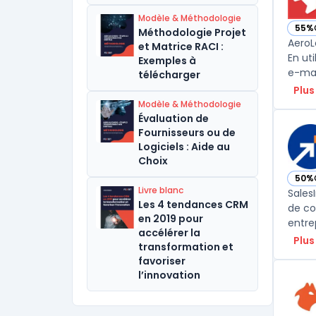
Modèle & Méthodologie
55%
Méthodologie Projet
— vo
AeroL
et Matrice RACI :
En ut
Exemples à
e-mai
télécharger
Plus
Modèle & Méthodologie
Évaluation de
Fournisseurs ou de
Logiciels : Aide au
Choix
50%
— voi
Livre blanc
Sales
Les 4 tendances CRM
de co
en 2019 pour
accélérer la
Plus
transformation et
favoriser
l’innovation