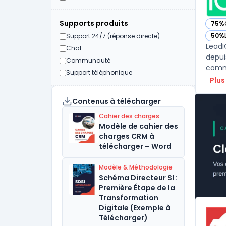
Supports produits
75%
— vo
50%
Support 24/7 (réponse directe)
— vo
LeadI
Chat
depui
Communauté
Support téléphonique
Plus
Contenus à télécharger
Cahier des charges
Modèle de cahier des
charges CRM à
télécharger – Word
Modèle & Méthodologie
Schéma Directeur SI :
Première Étape de la
Transformation
Digitale (Exemple à
Télécharger)