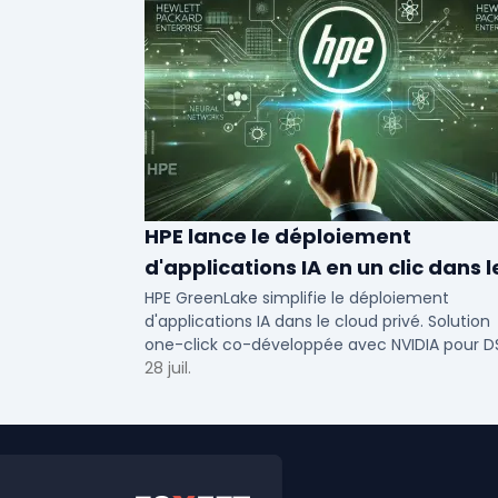
HPE lance le déploiement
d'applications IA en un clic dans l
cloud privé
HPE GreenLake simplifie le déploiement
d'applications IA dans le cloud privé. Solution
one-click co-développée avec NVIDIA pour D
de PME et ETI : performance et conformité.
28 juil.