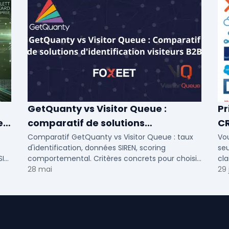
GetQuanty vs Visitor Queue :
Pr
e
comparatif de solutions
C
d'identification visiteurs B2B
Comparatif GetQuanty vs Visitor Queue : taux
Vou
d'identification, données SIREN, scoring
seu
SI
comportemental. Critères concrets pour choisir
cla
votre solution de lead generation B2B en PME et
28 mai
29 j
ETI.