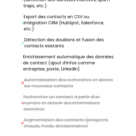
traps, etc.)
Export des contacts en CSV ou
intégration CRM (HubSpot, Salesforce,
etc.)
Détection des doublons et fusion des
contacts existants
Enrichissement automatique des données
de contact (ajout d’infos comme
entreprise, poste, LinkedIn)
Automatisation des recherches et alertes
sur nouveaux contacts
Rechercher un contact à partir d’un
numéro et obtenir des informations
associées
Segmentation des contacts (prospects
chauds, froids, décisionnaires)