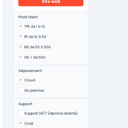
Site web
Profil client
Oui
TPE de 1 à 10
Oui
PE de 10 à 50
Oui
ME de 50 à 500
Oui
GE + de 500
Déploiement
Oui
Cloud
Oui
On premise
Support
Non
Support 24/7 (réponse directe)
Oui
Chat