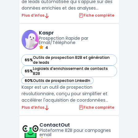
de leads automatisée qui s'appuie sur des
données enrichies et des analyses
avancées pour améliorer les processus de
Plus d’infos
Fiche complète
prospection B2B. Cette plateforme utilise
l'intelligence des ventes pour fournir des
Kaspr
données précises et actualisées sur les
Prospection Rapide par
prospects, ce qu ...
Email/Téléphone
4
Outils de prospection B2B et génération
65%
— voir Kaspr dans cette catégorie
de leads
Logiciels d'enrichissement de contacts
65%
— voir Kaspr dans cette catégorie
B2B
60%
Outils de prospection LinkedIn
— voir Kaspr dans cette catégorie
Kaspr est un outil de prospection
révolutionnaire, conçu pour simplifier et
accélérer l'acquisition de coordonnées
professionnelles telles que les emails et les
Plus d’infos
Fiche complète
numéros de téléphone. En un seul clic, les
utilisateurs accèdent à des informations
ContactOut
cruciales, augmentant significativement
Plateforme B2B pour campagnes
l'efficacité de ...
email