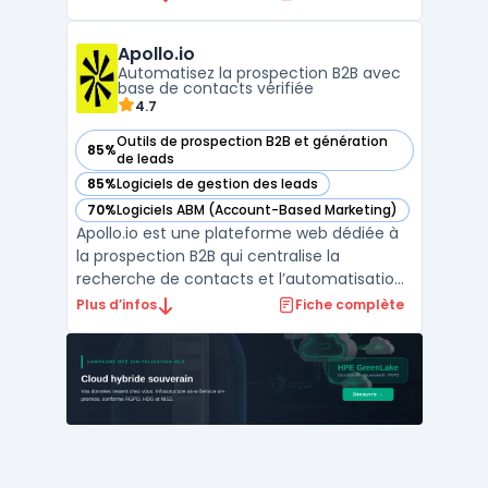
outreach, le warm-up email et la gestion
CRM dans une interface unifiée. Elle
Apollo.io
automatise les séquences de prospection
Automatisez la prospection B2B avec
et enrichit ...
base de contacts vérifiée
4.7
Outils de prospection B2B et génération
85%
— voir Apollo.io dans cette catégorie
de leads
85%
Logiciels de gestion des leads
— voir Apollo.io dans cette catégorie
70%
Logiciels ABM (Account-Based Marketing)
— voir Apollo.io dans cette catégorie
Apollo.io est une plateforme web dédiée à
la prospection B2B qui centralise la
recherche de contacts et l’automatisation
des campagnes d’outreach. L’outil cible
Plus d’infos
Fiche complète
principalement les commerciaux, SDR,
startups, PME et équipes de vente en
croissance, confrontés à la difficulté de
trouver des prospects f ...