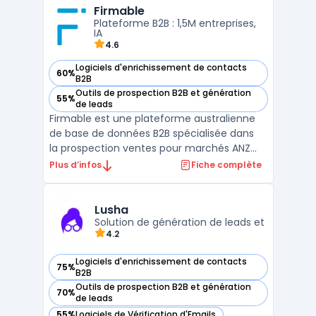
Firmable
sa capacité à fournir des données de
Plateforme B2B : 1,5M entreprises,
contact précises et véri ...
IA
4.6
Logiciels d'enrichissement de contacts
60%
— voir Firmable dans cette catégorie
B2B
Outils de prospection B2B et génération
55%
— voir Firmable dans cette catégorie
de leads
Firmable est une plateforme australienne
de base de données B2B spécialisée dans
la prospection ventes pour marchés ANZ
(Australie, Nouvelle-Zélande). Elle centralise
Plus d’infos
Fiche complète
1.5M+ companies avec 10M+ contacts
vérifiés enrichis de données complètes
(localisation, secteur, effectifs, ...
Lusha
Solution de génération de leads et
4.2
Logiciels d'enrichissement de contacts
75%
— voir Lusha dans cette catégorie
B2B
Outils de prospection B2B et génération
70%
— voir Lusha dans cette catégorie
de leads
55%
Logiciels de Vérification d'Emails