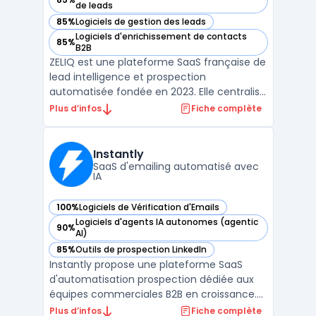
— voir Zeliq dans cette catégorie
de leads
85%
Logiciels de gestion des leads
— voir Zeliq dans cette catégorie
Logiciels d'enrichissement de contacts
85%
— voir Zeliq dans cette catégorie
B2B
ZELIQ est une plateforme SaaS française de
lead intelligence et prospection
automatisée fondée en 2023. Elle centralise
l'enrichissement de données B2B,
Plus d’infos
Fiche complète
l'automatisation prospection multicanale
et la gestion des cycles commerciaux. La
solution dispose de 450 millions de
Instantly
contacts ...
SaaS d'emailing automatisé avec
IA
100%
Logiciels de Vérification d'Emails
— voir Instantly dans cette catégorie
Logiciels d'agents IA autonomes (agentic
90%
— voir Instantly dans cette catégorie
AI)
85%
Outils de prospection LinkedIn
— voir Instantly dans cette catégorie
Instantly propose une plateforme SaaS
d'automatisation prospection dédiée aux
équipes commerciales B2B en croissance.
La solution centralise l'email automation
Plus d’infos
Fiche complète