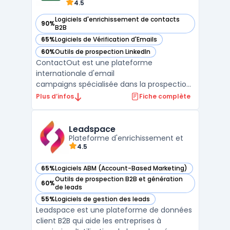
4.5
Logiciels d'enrichissement de contacts
90%
— voir ContactOut dans cette catégorie
B2B
65%
Logiciels de Vérification d'Emails
— voir ContactOut dans cette catégorie
60%
Outils de prospection LinkedIn
— voir ContactOut dans cette catégorie
ContactOut est une plateforme
internationale d'email
campaigns spécialisée dans la prospection
B2B avec recherche de contacts
Plus d’infos
Fiche complète
professionnels. Elle centralise 350M+
professionnels issus de 40M entreprises
avec 200M emails, 100M téléphones et 40M
Leadspace
dossiers d'entreprises vérifiés. La ...
Plateforme d'enrichissement et
4.5
65%
Logiciels ABM (Account-Based Marketing)
— voir Leadspace dans cette catégorie
Outils de prospection B2B et génération
60%
— voir Leadspace dans cette catégorie
de leads
55%
Logiciels de gestion des leads
— voir Leadspace dans cette catégorie
Leadspace est une plateforme de données
client B2B qui aide les entreprises à