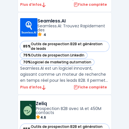
prospection commerciale.Il fournit des
Plus d’infos
Fiche complète
données B2B fiables et constamment
mises à jour, permettant aux utilisateurs
Seamless.AI
d'accéder à des informations précises sur
Seamless.AI: Trouvez Rapidement
les entreprises et ...
des
4
Outils de prospection B2B et génération
85%
— voir Seamless.AI dans cette catégorie
de leads
75%
Outils de prospection LinkedIn
— voir Seamless.AI dans cette catégorie
70%
Logiciel de marketing automation
— voir Seamless.AI dans cette catégorie
Seamless.AI est un logiciel innovant,
agissant comme un moteur de recherche
en temps réel pour les leads B2B. Il permet
de trouver des numéros de téléphone
Plus d’infos
Fiche complète
vérifiés, des emails et des lignes directes
pour les cibles de vente souhaitées.La
Zeliq
plateforme offre 50 crédits gratuits pour
Prospection B2B avec IA et 450M
démarrer, sans néce ...
contacts
4.6
Outils de prospection B2B et génération
85%