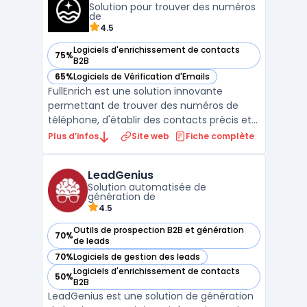
Solution pour trouver des numéros
de
4.5
Logiciels d'enrichissement de contacts
75%
— voir FullEnrich dans cette catégorie
B2B
65%
Logiciels de Vérification d'Emails
— voir FullEnrich dans cette catégorie
FullEnrich est une solution innovante
permettant de trouver des numéros de
téléphone, d'établir des contacts précis et
d'améliorer la qualité des bases de
Plus d’infos
Site web
Fiche complète
données. Conçue pour les professionnels
du marketing, de la prospection et des
LeadGenius
ressources humaines, cette plateforme
Solution automatisée de
SaaS facilite la recherche d ...
génération de
4.5
Outils de prospection B2B et génération
70%
— voir LeadGenius dans cette catégorie
de leads
70%
Logiciels de gestion des leads
— voir LeadGenius dans cette catégorie
Logiciels d'enrichissement de contacts
50%
— voir LeadGenius dans cette catégorie
B2B
LeadGenius est une solution de génération