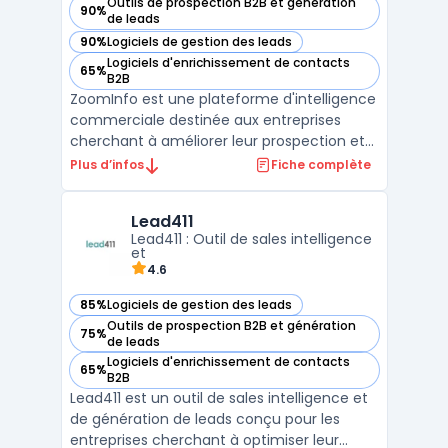
Outils de prospection B2B et génération
90%
— voir ZoomInfo dans cette catégorie
de leads
90%
Logiciels de gestion des leads
— voir ZoomInfo dans cette catégorie
Logiciels d'enrichissement de contacts
65%
— voir ZoomInfo dans cette catégorie
B2B
ZoomInfo est une plateforme d'intelligence
commerciale destinée aux entreprises
cherchant à améliorer leur prospection et
gestion des contacts professionnels. Elle
Plus d’infos
Fiche complète
propose une base de données entreprise
exhaustive, permettant aux équipes
Lead411
commerciales et marketing de cibler
Lead411 : Outil de sales intelligence
précisément leurs prospect ...
et
4.6
85%
Logiciels de gestion des leads
— voir Lead411 dans cette catégorie
Outils de prospection B2B et génération
75%
— voir Lead411 dans cette catégorie
de leads
Logiciels d'enrichissement de contacts
65%
— voir Lead411 dans cette catégorie
B2B
Lead411 est un outil de sales intelligence et
de génération de leads conçu pour les
entreprises cherchant à optimiser leur