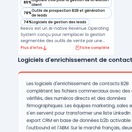
85%
— voir Reevo dans cette catégorie
client
Outils de prospection B2B et génération
78%
— voir Reevo dans cette catégorie
de leads
74%
Logiciels de gestion des leads
— voir Reevo dans cette catégorie
Reevo est un AI-native Revenue Operating
System conçu pour remplacer la gestion
segmentée des outils de vente par une
plateforme unique. Les entreprises
Plus d’infos
Fiche complète
confrontées à la multiplication des
Logiciels d'enrichissement de contac
solutions pour le pipeline commercial, la
prospection, l’engagement et la clôture des
transactions automatisent ...
Les logiciels d'enrichissement de contacts B2B
complètent les fichiers commerciaux avec des 
vérifiés, des numéros directs et des données
firmographiques. Les équipes marketing, sales 
s'en servent pour transformer une liste LinkedIn
export CRM en base de données b2b activable
l'outbound et l'ABM. Sur le marché français, deu