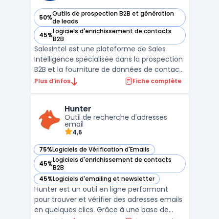
Outils de prospection B2B et génération
50%
— voir Sales Intel dans cette catégorie
de leads
Logiciels d'enrichissement de contacts
45%
— voir Sales Intel dans cette catégorie
B2B
SalesIntel est une plateforme de Sales
Intelligence spécialisée dans la prospection
B2B et la fourniture de données de contact
enrichies. Elle permet aux équipes
Plus d’infos
Fiche complète
commerciales d'accéder à des données
précises et à jour sur les entreprises et les
Hunter
décideurs, optimisant ainsi les efforts de
Outil de recherche d'adresses
vente.Grâce ...
email
4,6
75%
Logiciels de Vérification d'Emails
— voir Hunter dans cette catégorie
Logiciels d'enrichissement de contacts
45%
— voir Hunter dans cette catégorie
B2B
45%
Logiciels d'emailing et newsletter
— voir Hunter dans cette catégorie
Hunter est un outil en ligne performant
pour trouver et vérifier des adresses emails
en quelques clics. Grâce à une base de