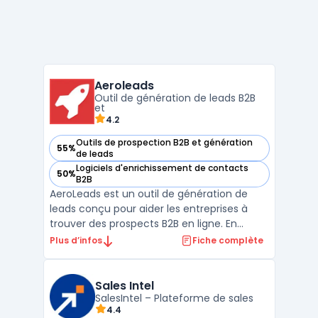
Aeroleads
Outil de génération de leads B2B
et
4.2
Outils de prospection B2B et génération
55%
— voir Aeroleads dans cette catégorie
de leads
Logiciels d'enrichissement de contacts
50%
— voir Aeroleads dans cette catégorie
B2B
AeroLeads est un outil de génération de
leads conçu pour aider les entreprises à
trouver des prospects B2B en ligne. En
utilisant cette plateforme, les utilisateurs
Plus d’infos
Fiche complète
peuvent extraire des informations de
contact, telles que des adresses e-mail et
des numéros de téléphone, depuis des sites
Sales Intel
web comme Li ...
SalesIntel – Plateforme de sales
4.4