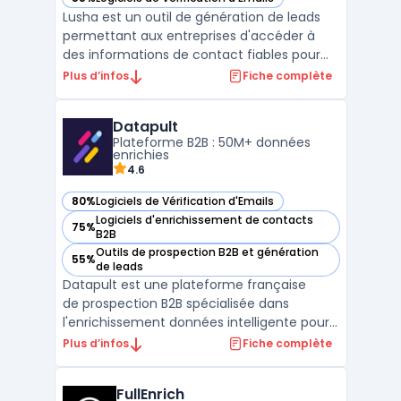
— voir Lusha dans cette catégorie
Lusha est un outil de génération de leads
permettant aux entreprises d'accéder à
des informations de contact fiables pour
optimiser leurs activités de prospection.
Plus d’infos
Fiche complète
Adapté aux besoins des commerciaux,
recruteurs et professionnels du marketing,
Datapult
Lusha facilite la recherche et
Plateforme B2B : 50M+ données
l'enrichissement des donné ...
enrichies
4.6
80%
Logiciels de Vérification d'Emails
— voir Datapult dans cette catégorie
Logiciels d'enrichissement de contacts
75%
— voir Datapult dans cette catégorie
B2B
Outils de prospection B2B et génération
55%
— voir Datapult dans cette catégorie
de leads
Datapult est une plateforme française
de prospection B2B spécialisée dans
l'enrichissement données intelligente pour
acquisition clients. Elle centralise 50M+
Plus d’infos
Fiche complète
données entreprises France/EU sourced via
orchestration IA (Big Data + Open Data)
FullEnrich
avec moteur recherche B2B performant. L ...