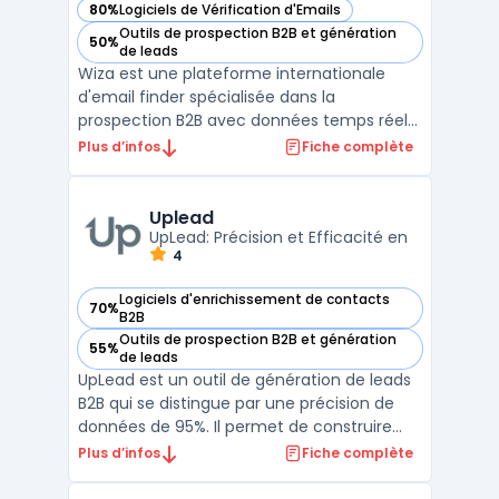
80%
Logiciels de Vérification d'Emails
— voir Wiza dans cette catégorie
Outils de prospection B2B et génération
50%
— voir Wiza dans cette catégorie
de leads
Wiza est une plateforme internationale
d'email finder spécialisée dans la
prospection B2B avec données temps réel
vérifiées. Elle centralise 850M+ prospects
Plus d’infos
Fiche complète
searchables enrichis avec verified emails et
téléphones extraits de sources publiques
multiples. La solution propose une&nb ...
Uplead
UpLead: Précision et Efficacité en
4
Logiciels d'enrichissement de contacts
70%
— voir Uplead dans cette catégorie
B2B
Outils de prospection B2B et génération
55%
— voir Uplead dans cette catégorie
de leads
UpLead est un outil de génération de leads
B2B qui se distingue par une précision de
données de 95%. Il permet de construire
des listes de prospection exemptes de
Plus d’infos
Fiche complète
données erronées et de leads peu
qualifiés.La plateforme est appréciée pour