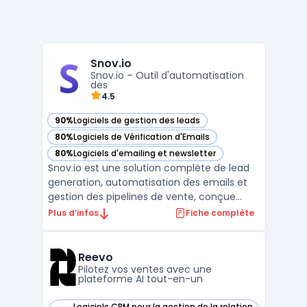
Snov.io
Snov.io – Outil d'automatisation
des
4.5
90%
Logiciels de gestion des leads
— voir Snov.io dans cette catégorie
80%
Logiciels de Vérification d'Emails
— voir Snov.io dans cette catégorie
80%
Logiciels d'emailing et newsletter
— voir Snov.io dans cette catégorie
Snov.io est une solution complète de lead
generation, automatisation des emails et
gestion des pipelines de vente, conçue
pour optimiser le processus de prospection
Plus d’infos
Fiche complète
et de conversion. Cet outil permet aux
entreprises de générer des leads qualifiés
grâce à un puissant email finder et
Reevo
d'automatiser les ...
Pilotez vos ventes avec une
plateforme AI tout-en-un
Logiciels CRM pour la gestion de la relation