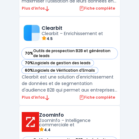
maximiser l’utilisation de leurs données en
améliorant la segmentation,
Plus d’infos
Fiche complète
l'enrichissement et l'activation des leads.
Grâce à son approche basée sur
l'intelligence artificielle, Leadspace permet
Clearbit
d’enrichir les données client ...
Clearbit – Enrichissement et
4.5
Outils de prospection B2B et génération
70%
— voir Clearbit dans cette catégorie
de leads
70%
Logiciels de gestion des leads
— voir Clearbit dans cette catégorie
60%
Logiciels de Vérification d'Emails
— voir Clearbit dans cette catégorie
Clearbit est une solution d'enrichissement
de données et de segmentation
d'audience B2B qui permet aux entreprises
d'améliorer leurs stratégies marketing et
Plus d’infos
Fiche complète
commerciales grâce à l'automatisation des
processus de collecte et d'intégration de
ZoomInfo
données. Grâce à son API d'enrichissement
ZoomInfo – Intelligence
de données, Clear ...
commerciale et
4.4