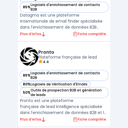
— voir Datagma dans cette catégorie
Logiciels d'enrichissement de contacts
85%
— voir Datagma dans cette catégorie
B2B
Datagma est une plateforme
internationale de email finder spécialisée
dans l'enrichissement de données B2B
temps réel sans base de données. Elle
Plus d’infos
Fiche complète
centralise plus de 3 millions d'emails vérifiés
et téléphones quotidiens enrichis via 75+
points de données (personal + company).
Pronto
La solutio ...
Plateforme française de lead
4.4
Logiciels d'enrichissement de contacts
85%
— voir Pronto dans cette catégorie
B2B
80%
Logiciels de Vérification d'Emails
— voir Pronto dans cette catégorie
Outils de prospection B2B et génération
50%
— voir Pronto dans cette catégorie
de leads
Pronto est une plateforme
française de lead intelligence spécialisée
dans l'enrichissement de données B2B et la
détection d'intent commerciaux. Elle
Plus d’infos
Fiche complète
centralise 100+ sources de données