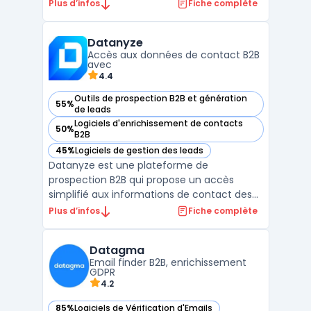
données de plus de 200 millions d'adresses
Plus d’infos
Fiche complète
email, il permet de trouver facilement des
contacts de qualité et de construire des
Datanyze
listes de prospection pertinentes. Hunter
Accès aux données de contact B2B
propose ...
avec
4.4
Outils de prospection B2B et génération
55%
— voir Datanyze dans cette catégorie
de leads
Logiciels d'enrichissement de contacts
50%
— voir Datanyze dans cette catégorie
B2B
45%
Logiciels de gestion des leads
— voir Datanyze dans cette catégorie
Datanyze est une plateforme de
prospection B2B qui propose un accès
simplifié aux informations de contact des
prospects via une extension Google
Plus d’infos
Fiche complète
Chrome. Elle permet aux équipes
commerciales de collecter des données de
Datagma
contact (emails, numéros directs) en
Email finder B2B, enrichissement
temps réel à partir de sites tels que LinkedI
GDPR
...
4.2
85%
Logiciels de Vérification d'Emails