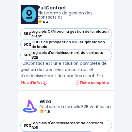
pour enrichir les prospects b2b avec emails
FullContact
(99,5% accuracy) ...
Plateforme de gestion des
contacts et
4.4
Logiciels CRM pour la gestion de la relation
55%
— voir FullContact dans cette catégorie
client
Outils de prospection B2B et génération
50%
— voir FullContact dans cette catégorie
de leads
Logiciels d'enrichissement de contacts
50%
— voir FullContact dans cette catégorie
B2B
FullContact est une solution complète de
gestion des données de contact et
d'enrichissement de données client. Elle
permet aux entreprises de centraliser,
Plus d’infos
Fiche complète
unifier et enrichir leurs informations de
contact, améliorant ainsi la qualité et la
précision des données utilisées pour la
Wiza
gestion de la relati ...
Recherche d'emails B2B vérifiés en
4.5
Logiciels d'enrichissement de contacts
80%
— voir Wiza dans cette catégorie
B2B