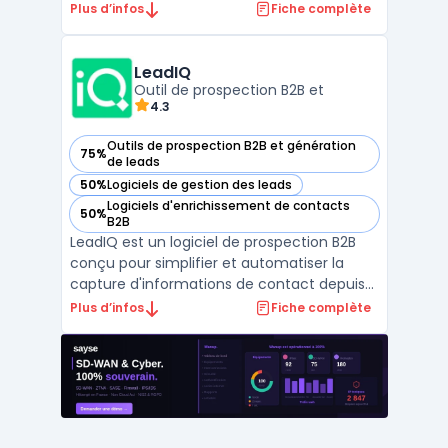
ciblage avancé. Elle centralise 1,300+ filtres
Plus d’infos
Fiche complète
de segmentation pour identifier
les prospects b2b qualifiés selon critères
légaux, financiers et technologiques. L ...
LeadIQ
Outil de prospection B2B et
4.3
Outils de prospection B2B et génération
75%
— voir LeadIQ dans cette catégorie
de leads
50%
Logiciels de gestion des leads
— voir LeadIQ dans cette catégorie
Logiciels d'enrichissement de contacts
50%
— voir LeadIQ dans cette catégorie
B2B
LeadIQ est un logiciel de prospection B2B
conçu pour simplifier et automatiser la
capture d'informations de contact depuis
des sources comme LinkedIn Sales
Plus d’infos
Fiche complète
Navigator. Il s'intègre parfaitement avec les
principaux outils CRM comme Salesforce et
HubSpot, permettant aux équipes
commerciales d'enrichir ...