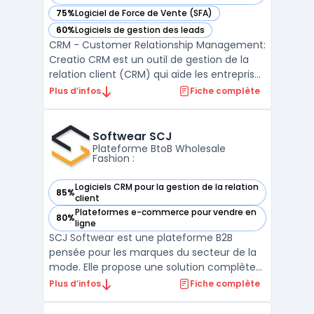
75%
Logiciel de Force de Vente (SFA)
— voir Creatio CRM dans cette catégorie
60%
Logiciels de gestion des leads
— voir Creatio CRM dans cette catégorie
CRM - Customer Relationship Management:
Creatio CRM est un outil de gestion de la
relation client (CRM) qui aide les entreprises
à gérer efficacement toutes les
Plus d’infos
Fiche complète
interactions avec leurs clients. Grâce à
Creatio CRM, les entreprises peuvent suivre
les ventes, le marketing et le service client
Softwear SCJ
à partir ...
Plateforme BtoB Wholesale
Fashion :
Logiciels CRM pour la gestion de la relation
85%
— voir Softwear SCJ dans cette catégorie
client
Plateformes e-commerce pour vendre en
80%
— voir Softwear SCJ dans cette catégorie
ligne
SCJ Softwear est une plateforme B2B
pensée pour les marques du secteur de la
mode. Elle propose une solution complète
pour gérer efficacement l’activité
Plus d’infos
Fiche complète
commerciale wholesale des métiers
fashion. Son showroom e-Commerce BtoB