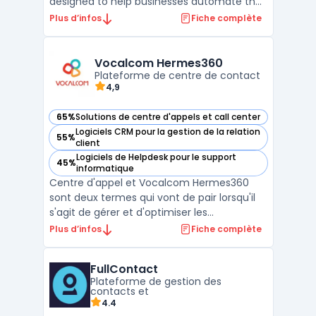
designed to help businesses automate their
marketing automation process and
Plus d’infos
Fiche complète
optimize their sales pipeline. With its user-
friendly interface and multiple integrations,
Revamp CRM simplifies lead tracking, email
Vocalcom Hermes360
marketing, custome ...
Plateforme de centre de contact
4,9
65%
Solutions de centre d'appels et call center
— voir Vocalcom Hermes360 dans cette catégorie
Logiciels CRM pour la gestion de la relation
55%
— voir Vocalcom Hermes360 dans cette catégorie
client
Logiciels de Helpdesk pour le support
45%
— voir Vocalcom Hermes360 dans cette catégorie
informatique
Centre d'appel et Vocalcom Hermes360
sont deux termes qui vont de pair lorsqu'il
s'agit de gérer et d'optimiser les
performances d'un centre d'appel.
Plus d’infos
Fiche complète
Vocalcom Hermes360 est une plateforme
multi-canal entièrement intégrée qui
FullContact
permet de gérer l'interaction client dans un
Plateforme de gestion des
centre d'appel. Elle offre un ...
contacts et
4.4