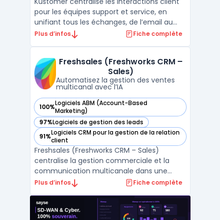
Kustomer centralise les interactions client
pour les équipes support et service, en
unifiant tous les échanges, de l’email au
chat en passant par la voix et les réseaux
Plus d’infos
Fiche complète
sociaux, au sein d’une même interface.
Cette plateforme SaaS répond aux enjeux
Freshsales (Freshworks CRM –
de gestion multi-canal, avec un historique
Sales)
complet p ...
Automatisez la gestion des ventes
multicanal avec l’IA
Logiciels ABM (Account-Based
100%
— voir Freshsales (Freshworks CRM – Sales) dans cette caté
Marketing)
97%
Logiciels de gestion des leads
— voir Freshsales (Freshworks CRM – Sales) dans cette caté
Logiciels CRM pour la gestion de la relation
91%
— voir Freshsales (Freshworks CRM – Sales) dans cette caté
client
Freshsales (Freshworks CRM – Sales)
centralise la gestion commerciale et la
communication multicanale dans une
interface organisée pour les équipes de
Plus d’infos
Fiche complète
vente. La capacité à piloter le cycle de
vente complet, depuis la génération du
pipeline commercial jusqu’au suivi avancé