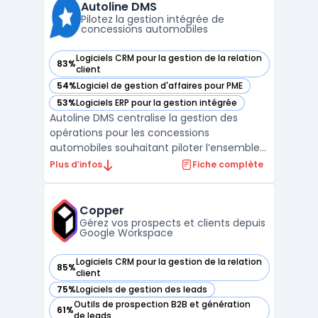
acheteurs, afin de fournir des insights
Autoline DMS
factuels sur les actions à ...
Pilotez la gestion intégrée de
concessions automobiles
Logiciels CRM pour la gestion de la relation
83%
— voir Autoline DMS dans cette catégorie
client
54%
Logiciel de gestion d'affaires pour PME
— voir Autoline DMS dans cette catégorie
53%
Logiciels ERP pour la gestion intégrée
— voir Autoline DMS dans cette catégorie
Autoline DMS centralise la gestion des
opérations pour les concessions
automobiles souhaitant piloter l’ensemble
du cycle métier, depuis la prospection
Plus d’infos
Fiche complète
commerciale jusqu’au suivi après-vente,
dans un environnement multi-site et multi-
marque. Le secteur de la distribution
Copper
automobile est confronté à l ...
Gérez vos prospects et clients depuis
Google Workspace
Logiciels CRM pour la gestion de la relation
85%
— voir Copper dans cette catégorie
client
75%
Logiciels de gestion des leads
— voir Copper dans cette catégorie
Outils de prospection B2B et génération
61%
— voir Copper dans cette catégorie
de leads