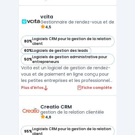
logiciels CRM les plus complets du marché,
offrant une solution de gestion de la
relation client tout-en-un pour les PME et
vcita
grandes entrep ...
Gestionnaire de rendez-vous et de
4,5
Logiciels CRM pour la gestion de la relation
80%
— voir vcita dans cette catégorie
client
60%
Logiciels de gestion des leads
— voir vcita dans cette catégorie
Logiciels de gestion administrative pour
50%
— voir vcita dans cette catégorie
entrepreneurs
Vcita est un logiciel de gestion de rendez-
vous et de paiement en ligne conçu pour
les petites entreprises et les professionnels
indépendants. Il offre une gamme
Plus d’infos
Fiche complète
complète d'outils pour aider les utilisateurs
à gérer leur entreprise, à communiquer
avec leurs clients et à automatiser les
Creatio CRM
tâches admini ...
gestion de la relation clientèle
4,8
Logiciels CRM pour la gestion de la relation
95%
— voir Creatio CRM dans cette catégorie
client