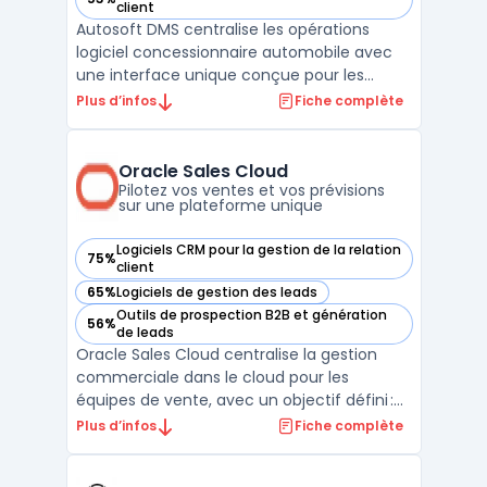
— voir Autosoft DMS dans cette catégorie
client
Autosoft DMS centralise les opérations
logiciel concessionnaire automobile avec
une interface unique conçue pour les
concessions franchisées à faible ou moyen
Plus d’infos
Fiche complète
volume. Ce dealer management system
prend en charge l’ensemble du cycle de
gestion, du suivi des ventes à la facturation,
Oracle Sales Cloud
en passant par le s ...
Pilotez vos ventes et vos prévisions
sur une plateforme unique
Logiciels CRM pour la gestion de la relation
75%
— voir Oracle Sales Cloud dans cette catégorie
client
65%
Logiciels de gestion des leads
— voir Oracle Sales Cloud dans cette catégorie
Outils de prospection B2B et génération
56%
— voir Oracle Sales Cloud dans cette catégorie
de leads
Oracle Sales Cloud centralise la gestion
commerciale dans le cloud pour les
équipes de vente, avec un objectif défini :
structurer l’exécution du cycle de vente sur
Plus d’infos
Fiche complète
des flux complexes, du premier contact à la
facturation. Cette plateforme intègre les