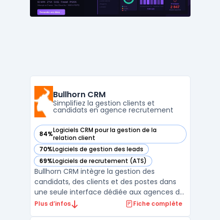
des remontées clients, s’ad ...
Bullhorn CRM
Simplifiez la gestion clients et
candidats en agence recrutement
Logiciels CRM pour la gestion de la
84%
— voir Bullhorn CRM dans cette catégorie
relation client
70%
Logiciels de gestion des leads
— voir Bullhorn CRM dans cette catégorie
69%
Logiciels de recrutement (ATS)
— voir Bullhorn CRM dans cette catégorie
Bullhorn CRM intègre la gestion des
candidats, des clients et des postes dans
une seule interface dédiée aux agences de
recrutement et d’intérim. L’outil prend en
Plus d’infos
Fiche complète
charge toutes les étapes du recrutement,