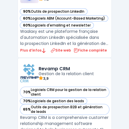
90%
Outils de prospection LinkedIn
— voir Waalaxy dans cette catégorie
60%
Logiciels ABM (Account-Based Marketing)
— voir Waalaxy dans cette catégorie
60%
Logiciels d'emailing et newsletter
— voir Waalaxy dans cette catégorie
Waalaxy est une plateforme française
d'automation LinkedIn spécialisée dans
la prospection LinkedIn et la génération de
leads B2B. Elle centralise l'automatisation
Plus d’infos
Site web
Fiche complète
des invitations, des messages directs et des
visites de profils LinkedIn dans une
extension Chrome intégrée. La solu ...
Revamp CRM
Gestion de la relation client
3,9
Logiciels CRM pour la gestion de la relation
70%
— voir Revamp CRM dans cette catégorie
client
70%
Logiciels de gestion des leads
— voir Revamp CRM dans cette catégorie
Outils de prospection B2B et génération
65%
— voir Revamp CRM dans cette catégorie
de leads
Revamp CRM is a comprehensive customer
relationship management software