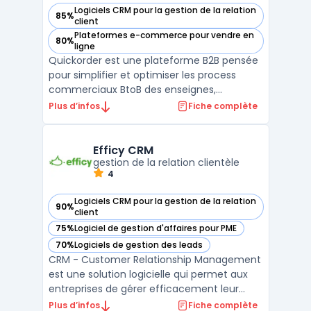
Logiciels CRM pour la gestion de la relation
85%
— voir Quickorder SCJ dans cette catégorie
client
Plateformes e-commerce pour vendre en
80%
— voir Quickorder SCJ dans cette catégorie
ligne
Quickorder est une plateforme B2B pensée
pour simplifier et optimiser les process
commerciaux BtoB des enseignes,
grossistes, distributeurs et points de vente
Plus d’infos
Fiche complète
des métiers du négoce. Grâce à son
showroom e-Commerce B2B et à son
application mobile SFA dédiée aux forces
Efficy CRM
de vente, Quickorder facilite la ...
gestion de la relation clientèle
4
Logiciels CRM pour la gestion de la relation
90%
— voir Efficy CRM dans cette catégorie
client
75%
Logiciel de gestion d'affaires pour PME
— voir Efficy CRM dans cette catégorie
70%
Logiciels de gestion des leads
— voir Efficy CRM dans cette catégorie
CRM - Customer Relationship Management
est une solution logicielle qui permet aux
entreprises de gérer efficacement leur
relation client. Efficy CRM est l’un des
Plus d’infos
Fiche complète