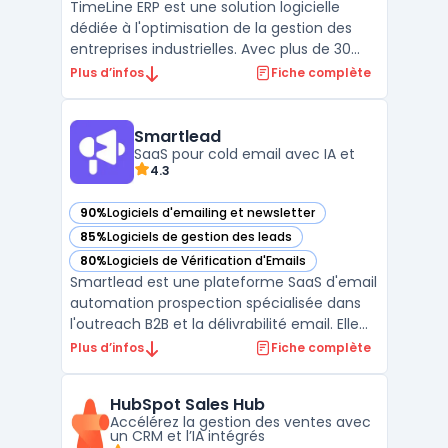
TimeLine ERP est une solution logicielle
dédiée à l'optimisation de la gestion des
entreprises industrielles. Avec plus de 30
ans d'expérience, notre logiciel ERP propose
Plus d’infos
Fiche complète
des fonctionnalités modulaires telles que la
gestion de la production (GPAO), la
traçabilité, le contrôle qualité et
Smartlead
l'automatisa ...
SaaS pour cold email avec IA et
4.3
90%
Logiciels d'emailing et newsletter
— voir Smartlead dans cette catégorie
85%
Logiciels de gestion des leads
— voir Smartlead dans cette catégorie
80%
Logiciels de Vérification d'Emails
— voir Smartlead dans cette catégorie
Smartlead est une plateforme SaaS d'email
automation prospection spécialisée dans
l'outreach B2B et la délivrabilité email. Elle
centralise la gestion des comptes email
Plus d’infos
Fiche complète
illimités, le warm-up automatisé et les
séquences de prospection multicanales. La
HubSpot Sales Hub
solution propose des capacités de ...
Accélérez la gestion des ventes avec
un CRM et l’IA intégrés