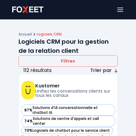
Ouver
Accueil
Logiciels CRM
Logiciels CRM pour la gestion
de la relation client
Filtres
112 résultats
Trier par
Kustomer
Unifiez les conversations clients sur
tous les canaux
Solutions d'IA conversationnelle et
87%
— voir Kustomer dans cette catégorie
chatbot IA
Solutions de centre d'appels et call
74%
— voir Kustomer dans cette catégorie
center
70%
Logiciels de chatbot pour le service client
— voir Kustomer dans cette catégorie