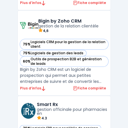
en productivité. Conçu pour les
Plus d’infos
Fiche complète
professionnels du droit, cet outil facilite la
gestion des dossiers clients,
l'automatisation de la facturation juridique
Bigin by Zoho CRM
gestion de la relation clientèle
et l'organisation ...
4,6
Logiciels CRM pour la gestion de la relation
75%
— voir Bigin by Zoho CRM dans cette catégorie
client
75%
Logiciels de gestion des leads
— voir Bigin by Zoho CRM dans cette catégorie
Outils de prospection B2B et génération
60%
— voir Bigin by Zoho CRM dans cette catégorie
de leads
Bigin by Zoho CRM est un logiciel de
prospection qui permet aux petites
entreprises de suivre et de convertir les
prospects. Il offre des fonctionnalités telles
Plus d’infos
Fiche complète
que la gestion des contacts, des tâches et
des calendriers, ainsi que des outils de
Smart Rx
reporting. Avec Bigin, les utilisateurs
gestion officinale pour pharmacies
peuvent automat ...
en
4.3