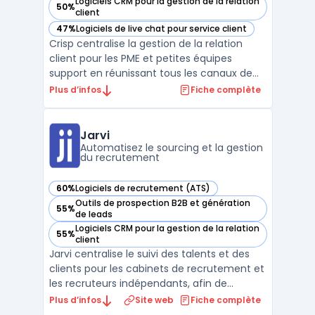
Logiciels CRM pour la gestion de la relation
50%
— voir Crisp dans cette catégorie
client
47%
Logiciels de live chat pour service client
— voir Crisp dans cette catégorie
Crisp centralise la gestion de la relation
client pour les PME et petites équipes
support en réunissant tous les canaux de
communication dans une interface unique.
Plus d’infos
Fiche complète
La multiplication des échanges sur chat,
mail, réseaux sociaux ou messagerie
engendre des suivis complexes pour les
Jarvi
conversations et mod ...
Automatisez le sourcing et la gestion
du recrutement
60%
Logiciels de recrutement (ATS)
— voir Jarvi dans cette catégorie
Outils de prospection B2B et génération
55%
— voir Jarvi dans cette catégorie
de leads
Logiciels CRM pour la gestion de la relation
55%
— voir Jarvi dans cette catégorie
client
Jarvi centralise le suivi des talents et des
clients pour les cabinets de recrutement et
les recruteurs indépendants, afin de
répondre à la multiplication des outils. Le
Plus d’infos
Site web
Fiche complète
logiciel réunit en une interface la gestion