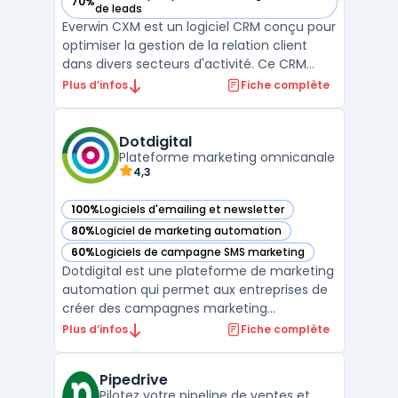
70%
— voir Everwin CXM dans cette catégorie
de leads
Everwin CXM est un logiciel CRM conçu pour
optimiser la gestion de la relation client
dans divers secteurs d'activité. Ce CRM
fonctionnel offre une expérience utilisateur
Plus d’infos
Fiche complète
intuitive et personnalisable, accessible via
un navigateur web, Windows ou Mac. Il se
distingue par sa capacité à faciliter la p ...
Dotdigital
Plateforme marketing omnicanale
4,3
100%
Logiciels d'emailing et newsletter
— voir Dotdigital dans cette catégorie
80%
Logiciel de marketing automation
— voir Dotdigital dans cette catégorie
60%
Logiciels de campagne SMS marketing
— voir Dotdigital dans cette catégorie
Dotdigital est une plateforme de marketing
automation qui permet aux entreprises de
créer des campagnes marketing
personnalisées et hautement ciblées. Avec
Plus d’infos
Fiche complète
des outils de marketing par e-mail, de SMS,
de réseaux sociaux et de publicités en ligne
Pipedrive
intégrés, Dotdigital offre une solution de
Pilotez votre pipeline de ventes et