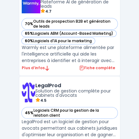
Plateforme AI de génération de
solution complète ...
leads
4.7
Outils de prospection B2B et génération
70%
— voir Warmly dans cette catégorie
de leads
65%
Logiciels ABM (Account-Based Marketing)
— voir Warmly dans cette catégorie
60%
Logiciels d'IA pour le marketing
— voir Warmly dans cette catégorie
Warmly est une plateforme alimentée par
l'intelligence artificielle qui aide les
entreprises à identifier et à interagir avec
des visiteurs à fort potentiel sur leur site
Plus d’infos
Fiche complète
web, en se basant sur des signaux
d'intention. Elle permet aux équipes
LegalProd
commerciales et marketing de repérer les
Solution de gestion complète pour
visiteurs anonyme ...
cabinets d'avocats
4.5
Logiciels CRM pour la gestion de la
45%
— voir LegalProd dans cette catégorie
relation client
LegalProd est un logiciel de gestion pour
avocats permettant aux cabinets juridiques
d'optimiser leur organisation et de gagner