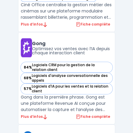
— voir Ciné Office dans cette catégorie
Ciné Office centralise la gestion métier des
cinémas sur une plateforme modulaire
rassemblant billetterie, programmation et
opérations courantes. Les exploitants
Plus d’infos
Fiche complète
disposent ainsi d’un système pour organiser
la gestion quotidienne des salles, qu’elles
soient uniques ou réparties sur plusieurs
Gong
sites de ...
Optimisez vos ventes avec l’IA depuis
chaque interaction client
Logiciels CRM pour la gestion de la
84%
— voir Gong dans cette catégorie
relation client
Logiciels d'analyse conversationnelle des
68%
— voir Gong dans cette catégorie
appels
Logiciels d'IA pour les ventes et la relation
57%
— voir Gong dans cette catégorie
client
Gong dans la première phrase. Gong est
une plateforme Revenue AI conçue pour
automatiser la capture et l’analyse des
interactions clients. Elle centralise en temps
Plus d’infos
Fiche complète
réel toutes les données issues des
échanges entre équipes revenue et