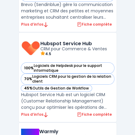
Brevo (Sendinblue) gère la communication
marketing et CRM des petites et moyennes
entreprises souhaitant centraliser leurs
actions sans multiplier les outils. La
Plus d’infos
Fiche complète
plateforme s’adresse aux équipes qui
traitent un volume d’e-mails élevé et visent
à maîtriser leurs budgets, tout en
Hubspot Service Hub
respectant les exigen ...
CRM pour Commerce & Ventes
4.5
Logiciels de Helpdesk pour le support
100%
— voir Hubspot Service Hub dans cette catégorie
informatique
Logiciels CRM pour la gestion de la relation
70%
— voir Hubspot Service Hub dans cette catégorie
client
45%
Outils de Gestion de Workflow
— voir Hubspot Service Hub dans cette catégorie
Hubspot Service Hub est un logiciel CRM
(Customer Relationship Management)
conçu pour optimiser les opérations de
Commerce & Ventes. Développé par
Plus d’infos
Fiche complète
Hubspot, ce logiciel répond aux besoins des
DSI, DAF, DRH, DirMarket, DirCo, DirLogistique,
Warmly
DG, PDG et indépendants en offrant une