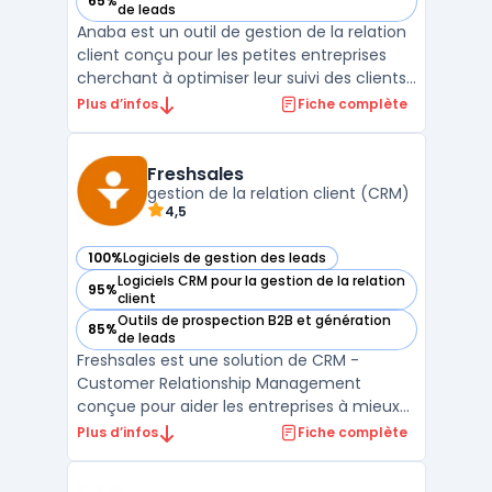
65%
— voir Anaba dans cette catégorie
de leads
Anaba est un outil de gestion de la relation
client conçu pour les petites entreprises
cherchant à optimiser leur suivi des clients
et à améliorer leurs performances
Plus d’infos
Fiche complète
commerciales. Simple d'utilisation, Anaba
se distingue par son interface intuitive qui
permet une prise en main rapide et
Freshsales
efficace, re ...
gestion de la relation client (CRM)
4,5
100%
Logiciels de gestion des leads
— voir Freshsales dans cette catégorie
Logiciels CRM pour la gestion de la relation
95%
— voir Freshsales dans cette catégorie
client
Outils de prospection B2B et génération
85%
— voir Freshsales dans cette catégorie
de leads
Freshsales est une solution de CRM -
Customer Relationship Management
conçue pour aider les entreprises à mieux
gérer leur processus de vente. Elle offre des
Plus d’infos
Fiche complète
fonctionnalités telles que la gestion des
contacts, le suivi des leads, la gestion des