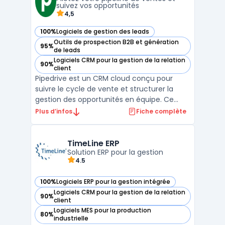
marketing to ...
suivez vos opportunités
4,5
100%
Logiciels de gestion des leads
— voir Pipedrive dans cette catégorie
Outils de prospection B2B et génération
95%
— voir Pipedrive dans cette catégorie
de leads
Logiciels CRM pour la gestion de la relation
90%
— voir Pipedrive dans cette catégorie
client
Pipedrive est un CRM cloud conçu pour
suivre le cycle de vente et structurer la
gestion des opportunités en équipe. Ce
logiciel cible les équipes commerciales des
Plus d’infos
Fiche complète
PME et des startups souhaitant centraliser
le suivi des prospects et organiser leurs
processus de relation client. L’enjeu
TimeLine ERP
Solution ERP pour la gestion
principal est ...
4.5
100%
Logiciels ERP pour la gestion intégrée
— voir TimeLine ERP dans cette catégorie
Logiciels CRM pour la gestion de la relation
90%
— voir TimeLine ERP dans cette catégorie
client
Logiciels MES pour la production
80%
— voir TimeLine ERP dans cette catégorie
industrielle