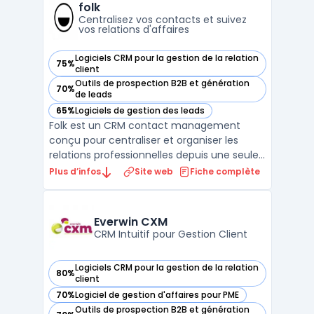
pipelines de vente et des rapports
folk
analytiques pour aid ...
Centralisez vos contacts et suivez
vos relations d'affaires
Logiciels CRM pour la gestion de la relation
75%
— voir folk dans cette catégorie
client
Outils de prospection B2B et génération
70%
— voir folk dans cette catégorie
de leads
65%
Logiciels de gestion des leads
— voir folk dans cette catégorie
Folk est un CRM contact management
conçu pour centraliser et organiser les
relations professionnelles depuis une seule
interface. Destiné aux équipes de petite
Plus d’infos
Site web
Fiche complète
taille, ce logiciel cible des profils variés
comme fondateurs, investisseurs, agences,
travailleurs indépendants ou responsables
Everwin CXM
partenariat ...
CRM Intuitif pour Gestion Client
Logiciels CRM pour la gestion de la relation
80%
— voir Everwin CXM dans cette catégorie
client
70%
Logiciel de gestion d'affaires pour PME
— voir Everwin CXM dans cette catégorie
Outils de prospection B2B et génération