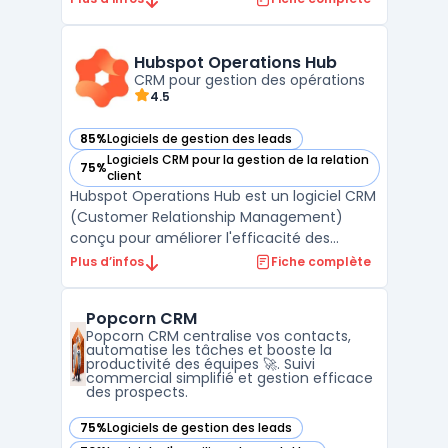
traditionnels, noCRM se concentre
exclusivement sur l'acquisition et la gestion
des opportunités commerciales, en évitant
Hubspot Operations Hub
la complexité souvent associée aux s ...
CRM pour gestion des opérations
4.5
85%
Logiciels de gestion des leads
— voir Hubspot Operations Hub dans cette catégorie
Logiciels CRM pour la gestion de la relation
75%
— voir Hubspot Operations Hub dans cette catégorie
client
Hubspot Operations Hub est un logiciel CRM
(Customer Relationship Management)
conçu pour améliorer l'efficacité des
opérations commerciales et de gestion des
Plus d’infos
Fiche complète
ventes.Développé par Hubspot, ce logiciel
est destiné aux DSI, DAF, DRH, DirMarket,
Popcorn CRM
DirCo, DirLogistique, DG, PDG et
Popcorn CRM centralise vos contacts,
indépendants. Hubspot Ope ...
automatise les tâches et booste la
productivité des équipes 🚀. Suivi
commercial simplifié et gestion efficace
des prospects.
75%
Logiciels de gestion des leads
— voir Popcorn CRM dans cette catégorie