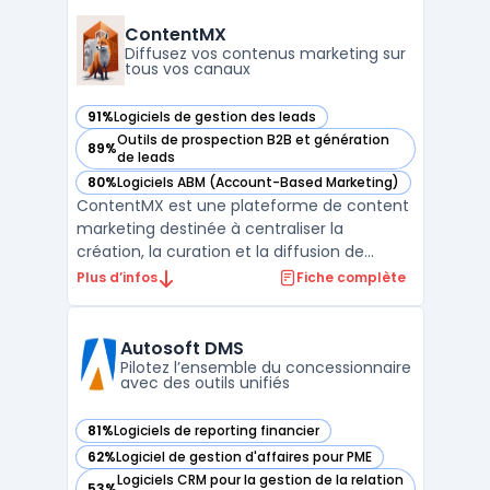
de l’identification de profils à la mise en
poste, en associant l’applicant tracking et la
ContentMX
gesti ...
Diffusez vos contenus marketing sur
tous vos canaux
91%
Logiciels de gestion des leads
— voir ContentMX dans cette catégorie
Outils de prospection B2B et génération
89%
— voir ContentMX dans cette catégorie
de leads
80%
Logiciels ABM (Account-Based Marketing)
— voir ContentMX dans cette catégorie
ContentMX est une plateforme de content
marketing destinée à centraliser la
création, la curation et la diffusion de
contenus dans un contexte de réseaux de
Plus d’infos
Fiche complète
partenaires commerciaux. Les entreprises
disposant de distributeurs ou de
consultants rencontrent la question de
Autosoft DMS
maintenir une communication ré ...
Pilotez l’ensemble du concessionnaire
avec des outils unifiés
81%
Logiciels de reporting financier
— voir Autosoft DMS dans cette catégorie
62%
Logiciel de gestion d'affaires pour PME
— voir Autosoft DMS dans cette catégorie
Logiciels CRM pour la gestion de la relation
53%