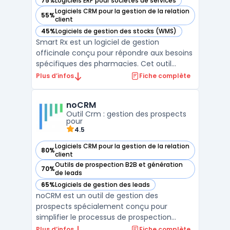
75%
Logiciels ERP pour sociétés de services
— voir Smart Rx dans cette catégorie
Logiciels CRM pour la gestion de la relation
55%
— voir Smart Rx dans cette catégorie
client
45%
Logiciels de gestion des stocks (WMS)
— voir Smart Rx dans cette catégorie
Smart Rx est un logiciel de gestion
officinale conçu pour répondre aux besoins
spécifiques des pharmacies. Cet outil
accompagne les professionnels de santé
Plus d’infos
Fiche complète
dans l'optimisation de leurs processus, en
automatisant les tâches administratives et
noCRM
en centralisant les informations
Outil Crm : gestion des prospects
essentielles. Grâce à ses ...
pour
4.5
Logiciels CRM pour la gestion de la relation
80%
— voir noCRM dans cette catégorie
client
Outils de prospection B2B et génération
70%
— voir noCRM dans cette catégorie
de leads
65%
Logiciels de gestion des leads
— voir noCRM dans cette catégorie
noCRM est un outil de gestion des
prospects spécialement conçu pour
simplifier le processus de prospection
commerciale. Contrairement aux CRM
Plus d’infos
Fiche complète