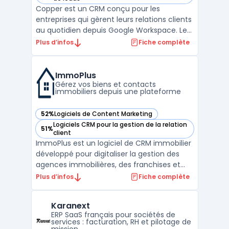
Copper est un CRM conçu pour les
entreprises qui gèrent leurs relations clients
au quotidien depuis Google Workspace. Les
équipes qui travaillent sur Gmail, Calendar
Plus d’infos
Fiche complète
et Drive rencontrent souvent une
multiplicité de canaux et des transferts
d’informations entre différents outils.
ImmoPlus
Copper permet la cen ...
Gérez vos biens et contacts
immobiliers depuis une plateforme
52%
Logiciels de Content Marketing
— voir ImmoPlus dans cette catégorie
Logiciels CRM pour la gestion de la relation
51%
— voir ImmoPlus dans cette catégorie
client
ImmoPlus est un logiciel de CRM immobilier
développé pour digitaliser la gestion des
agences immobilières, des franchises et
des agents autonomes. Ce service
Plus d’infos
Fiche complète
regroupe en ligne toutes les opérations
liées à la gestion immobilière : biens,
Karanext
contacts, agenda, communications et
ERP SaaS français pour sociétés de
publication d’annonces. Le ...
services : facturation, RH et pilotage de