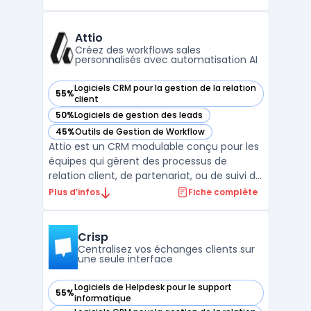
vente et de revenue operations traitent la
dispersion des outils tels que les CRM, OMS
et modules de commission, augmentant
Attio
les points de saisi ...
Créez des workflows sales
personnalisés avec automatisation AI
Logiciels CRM pour la gestion de la relation
55%
— voir Attio dans cette catégorie
client
50%
Logiciels de gestion des leads
— voir Attio dans cette catégorie
45%
Outils de Gestion de Workflow
— voir Attio dans cette catégorie
Attio est un CRM modulable conçu pour les
équipes qui gèrent des processus de
relation client, de partenariat, ou de suivi de
transactions. Sa structure s'appuie sur un
Plus d’infos
Fiche complète
modèle de données ajustable, permettant
d'organiser les contacts, sociétés,
opportunités et entités spécifiques selon
Crisp
les besoins i ...
Centralisez vos échanges clients sur
une seule interface
Logiciels de Helpdesk pour le support
55%
— voir Crisp dans cette catégorie
informatique