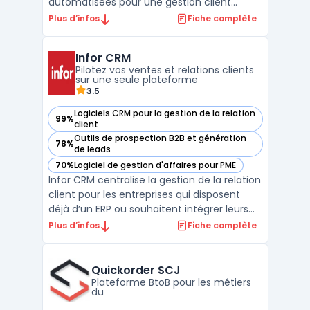
automatisées pour une gestion client
efficace. Il permet une communication
Plus d’infos
Fiche complète
ciblée et personnalisée, améliorant
significativement l'engagement client.
Infor CRM
Grâce à ses techniques de gestion et de
Pilotez vos ventes et relations clients
suivi des leads, Divalto Weavy ...
sur une seule plateforme
3.5
Logiciels CRM pour la gestion de la relation
99%
— voir Infor CRM dans cette catégorie
client
Outils de prospection B2B et génération
78%
— voir Infor CRM dans cette catégorie
de leads
70%
Logiciel de gestion d'affaires pour PME
— voir Infor CRM dans cette catégorie
Infor CRM centralise la gestion de la relation
client pour les entreprises qui disposent
déjà d’un ERP ou souhaitent intégrer leurs
flux commerciaux et services. Ce logiciel
Plus d’infos
Fiche complète
cloud s’adresse aux équipes commerciales,
marketing et support impliquées dans le
suivi des clients sur toute la durée du cycl ...
Quickorder SCJ
Plateforme BtoB pour les métiers
du