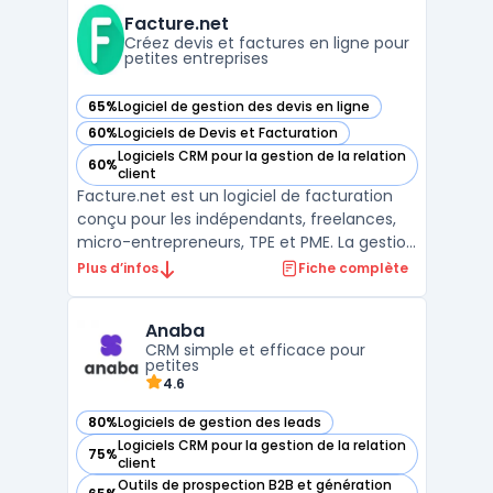
permet aux marques de simplifier les
Facture.net
commandes d’entrée de saison et de réa ...
Créez devis et factures en ligne pour
petites entreprises
65%
Logiciel de gestion des devis en ligne
— voir Facture.net dans cette catégorie
60%
Logiciels de Devis et Facturation
— voir Facture.net dans cette catégorie
Logiciels CRM pour la gestion de la relation
60%
— voir Facture.net dans cette catégorie
client
Facture.net est un logiciel de facturation
conçu pour les indépendants, freelances,
micro-entrepreneurs, TPE et PME. La gestion
de devis et de factures représente une
Plus d’infos
Fiche complète
activité courante, impliquant le respect de
la loi anti-fraude TVA et de la facturation
Anaba
électronique. Facture.net centralise ces
CRM simple et efficace pour
proc ...
petites
4.6
80%
Logiciels de gestion des leads
— voir Anaba dans cette catégorie
Logiciels CRM pour la gestion de la relation
75%
— voir Anaba dans cette catégorie
client
Outils de prospection B2B et génération