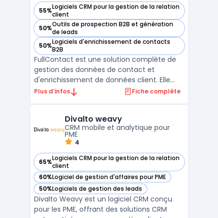
Logiciels CRM pour la gestion de la relation
55%
— voir FullContact dans cette catégorie
client
Outils de prospection B2B et génération
50%
— voir FullContact dans cette catégorie
de leads
Logiciels d'enrichissement de contacts
50%
— voir FullContact dans cette catégorie
B2B
FullContact est une solution complète de
gestion des données de contact et
d'enrichissement de données client. Elle
permet aux entreprises de centraliser,
Plus d’infos
Fiche complète
unifier et enrichir leurs informations de
contact, améliorant ainsi la qualité et la
Divalto weavy
précision des données utilisées pour la
CRM mobile et analytique pour
gestion de la relati ...
PME
4
Logiciels CRM pour la gestion de la relation
65%
— voir Divalto weavy dans cette catégorie
client
60%
Logiciel de gestion d'affaires pour PME
— voir Divalto weavy dans cette catégorie
50%
Logiciels de gestion des leads
— voir Divalto weavy dans cette catégorie
Divalto Weavy est un logiciel CRM conçu
pour les PME, offrant des solutions CRM