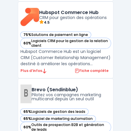
d’un vivier, des conversations, des
opportunités, de la prospection et des
Hubspot Commerce Hub
clients. Il ...
CRM pour gestion des opérations
4.5
75%
Solutions de paiement en ligne
— voir Hubspot Commerce Hub dans cette catégorie
Logiciels CRM pour la gestion de la relation
60%
— voir Hubspot Commerce Hub dans cette catégorie
client
Hubspot Commerce Hub est un logiciel
CRM (Customer Relationship Management)
destiné à améliorer les opérations
commerciales et de gestion des ventes.
Plus d’infos
Fiche complète
Développé par Hubspot, ce logiciel est
conçu pour répondre aux besoins des DSI,
DAF, DRH, DirMarket, DirCo, DirLogistique, DG,
Brevo (Sendinblue)
PDG et indépendants. Hu ...
Pilotez vos campagnes marketing
multicanal depuis un seul outil
65%
Logiciels de gestion des leads
— voir Brevo (Sendinblue) dans cette catégorie
65%
Logiciel de marketing automation
— voir Brevo (Sendinblue) dans cette catégorie
Outils de prospection B2B et génération
60%
— voir Brevo (Sendinblue) dans cette catégorie
de leads