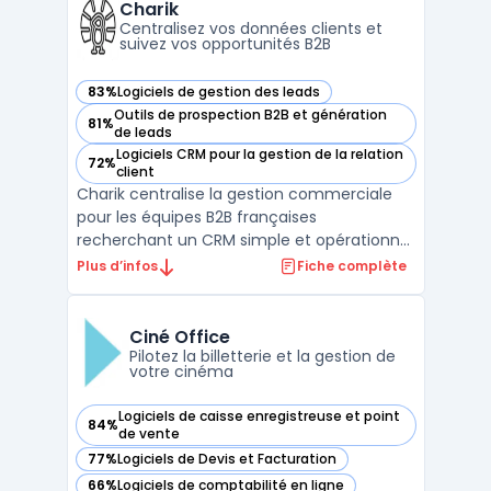
fonctionnalités nécessaires pour relier
Charik
campagnes ...
Centralisez vos données clients et
suivez vos opportunités B2B
83%
Logiciels de gestion des leads
— voir Charik dans cette catégorie
Outils de prospection B2B et génération
81%
— voir Charik dans cette catégorie
de leads
Logiciels CRM pour la gestion de la relation
72%
— voir Charik dans cette catégorie
client
Charik centralise la gestion commerciale
pour les équipes B2B françaises
recherchant un CRM simple et opérationnel
couvrant toutes les étapes, de la gestion de
Plus d’infos
Fiche complète
contacts à l’émission de devis. Le produit
s’adresse aux PME, startups, fonds
d’investissement et cabinets de
Ciné Office
recrutement pilotant leur pros ...
Pilotez la billetterie et la gestion de
votre cinéma
Logiciels de caisse enregistreuse et point
84%
— voir Ciné Office dans cette catégorie
de vente
77%
Logiciels de Devis et Facturation
— voir Ciné Office dans cette catégorie
66%
Logiciels de comptabilité en ligne