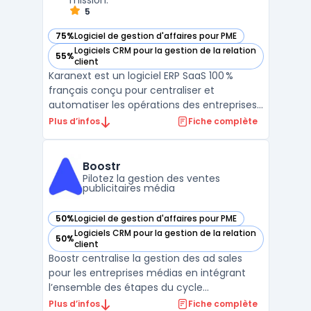
mission.
5
75%
Logiciel de gestion d'affaires pour PME
— voir Karanext dans cette catégorie
Logiciels CRM pour la gestion de la relation
55%
— voir Karanext dans cette catégorie
client
Karanext est un logiciel ERP SaaS 100 %
français conçu pour centraliser et
automatiser les opérations des entreprises
de services. Les équipes d’ESN, bureaux
Plus d’infos
Fiche complète
d’études, cabinets de conseil et agences
utilisent cette plateforme pour structurer
l’ensemble de leurs processus : gestion
Boostr
commerciale, organ ...
Pilotez la gestion des ventes
publicitaires média
50%
Logiciel de gestion d'affaires pour PME
— voir Boostr dans cette catégorie
Logiciels CRM pour la gestion de la relation
50%
— voir Boostr dans cette catégorie
client
Boostr centralise la gestion des ad sales
pour les entreprises médias en intégrant
l’ensemble des étapes du cycle
commercial et opérationnel. Les équipes de
Plus d’infos
Fiche complète