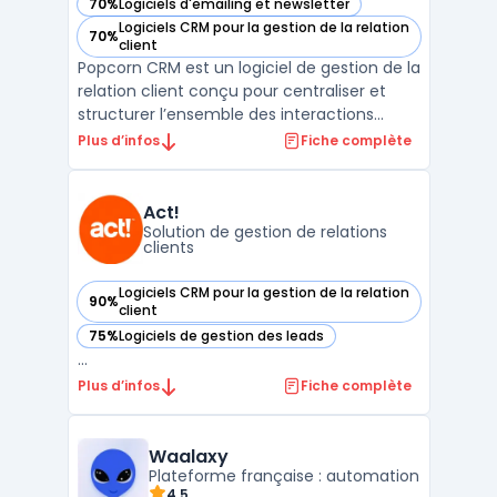
70%
Logiciels d'emailing et newsletter
— voir Popcorn CRM dans cette catégorie
Logiciels CRM pour la gestion de la relation
70%
— voir Popcorn CRM dans cette catégorie
client
Popcorn CRM est un logiciel de gestion de la
relation client conçu pour centraliser et
structurer l’ensemble des interactions
commerciales des entreprises. Ce logiciel
Plus d’infos
Fiche complète
s’adresse aux structures qui recherchent
une solution de crm prospection adaptée à
leurs besoins quotidiens de suivi client, tout
Act!
en ...
Solution de gestion de relations
clients
Logiciels CRM pour la gestion de la relation
90%
— voir Act! dans cette catégorie
client
75%
Logiciels de gestion des leads
— voir Act! dans cette catégorie
...
Plus d’infos
Fiche complète
Waalaxy
Plateforme française : automation
4.5