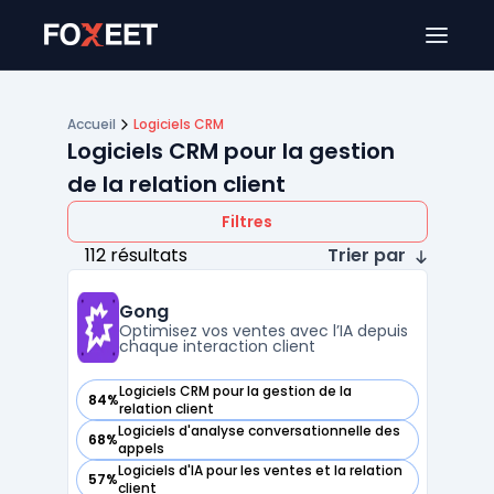
Ouver
Accueil
Logiciels CRM
Logiciels CRM pour la gestion
de la relation client
Filtres
112 résultats
Trier par
Gong
Optimisez vos ventes avec l’IA depuis
chaque interaction client
Logiciels CRM pour la gestion de la
84%
— voir Gong dans cette catégorie
relation client
Logiciels d'analyse conversationnelle des
68%
— voir Gong dans cette catégorie
appels
Logiciels d'IA pour les ventes et la relation
57%
— voir Gong dans cette catégorie
client