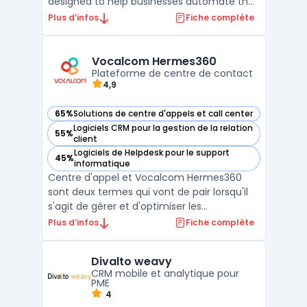
designed to help businesses automate their
marketing automation process and
Plus d’infos
Fiche complète
optimize their sales pipeline. With its user-
friendly interface and multiple integrations,
Revamp CRM simplifies lead tracking, email
Vocalcom Hermes360
marketing, custome ...
Plateforme de centre de contact
4,9
65%
Solutions de centre d'appels et call center
— voir Vocalcom Hermes360 dans cette catégorie
Logiciels CRM pour la gestion de la relation
55%
— voir Vocalcom Hermes360 dans cette catégorie
client
Logiciels de Helpdesk pour le support
45%
— voir Vocalcom Hermes360 dans cette catégorie
informatique
Centre d'appel et Vocalcom Hermes360
sont deux termes qui vont de pair lorsqu'il
s'agit de gérer et d'optimiser les
performances d'un centre d'appel.
Plus d’infos
Fiche complète
Vocalcom Hermes360 est une plateforme
multi-canal entièrement intégrée qui
Divalto weavy
permet de gérer l'interaction client dans un
CRM mobile et analytique pour
centre d'appel. Elle offre un ...
PME
4