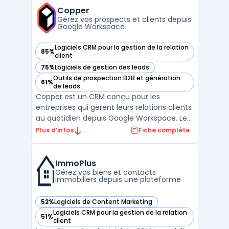
soient uniques ou réparties sur plusieurs
Copper
sites de ...
Gérez vos prospects et clients depuis
Google Workspace
Logiciels CRM pour la gestion de la relation
85%
— voir Copper dans cette catégorie
client
75%
Logiciels de gestion des leads
— voir Copper dans cette catégorie
Outils de prospection B2B et génération
61%
— voir Copper dans cette catégorie
de leads
Copper est un CRM conçu pour les
entreprises qui gèrent leurs relations clients
au quotidien depuis Google Workspace. Les
équipes qui travaillent sur Gmail, Calendar
Plus d’infos
Fiche complète
et Drive rencontrent souvent une
multiplicité de canaux et des transferts
d’informations entre différents outils.
ImmoPlus
Copper permet la cen ...
Gérez vos biens et contacts
immobiliers depuis une plateforme
52%
Logiciels de Content Marketing
— voir ImmoPlus dans cette catégorie
Logiciels CRM pour la gestion de la relation
51%
— voir ImmoPlus dans cette catégorie
client