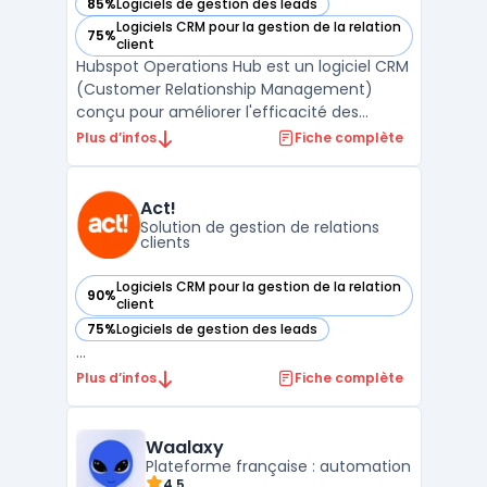
85%
Logiciels de gestion des leads
— voir Hubspot Operations Hub dans cette catégorie
Logiciels CRM pour la gestion de la relation
75%
— voir Hubspot Operations Hub dans cette catégorie
client
Hubspot Operations Hub est un logiciel CRM
(Customer Relationship Management)
conçu pour améliorer l'efficacité des
opérations commerciales et de gestion des
Plus d’infos
Fiche complète
ventes.Développé par Hubspot, ce logiciel
est destiné aux DSI, DAF, DRH, DirMarket,
DirCo, DirLogistique, DG, PDG et
Act!
indépendants. Hubspot Ope ...
Solution de gestion de relations
clients
Logiciels CRM pour la gestion de la relation
90%
— voir Act! dans cette catégorie
client
75%
Logiciels de gestion des leads
— voir Act! dans cette catégorie
...
Plus d’infos
Fiche complète
Waalaxy
Plateforme française : automation
4.5