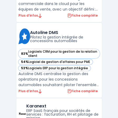
commerciale dans le cloud pour les
équipes de vente, avec un objectif défini :
structurer l’exécution du cycle de vente sur
Plus d’infos
Fiche complète
des flux complexes, du premier contact à la
facturation. Cette plateforme intègre les
fonctionnalités nécessaires pour relier
Autoline DMS
campagnes ...
Pilotez la gestion intégrée de
concessions automobiles
Logiciels CRM pour la gestion de la relation
83%
— voir Autoline DMS dans cette catégorie
client
54%
Logiciel de gestion d'affaires pour PME
— voir Autoline DMS dans cette catégorie
53%
Logiciels ERP pour la gestion intégrée
— voir Autoline DMS dans cette catégorie
Autoline DMS centralise la gestion des
opérations pour les concessions
automobiles souhaitant piloter l’ensemble
du cycle métier, depuis la prospection
Plus d’infos
Fiche complète
commerciale jusqu’au suivi après-vente,
dans un environnement multi-site et multi-
Karanext
marque. Le secteur de la distribution
ERP SaaS français pour sociétés de
automobile est confronté à l ...
services : facturation, RH et pilotage de