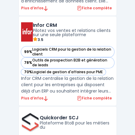
d'enrichissement de données client. Elle
permet aux entreprises de centraliser,
Plus d’infos
Fiche complète
unifier et enrichir leurs informations de
contact, améliorant ainsi la qualité et la
Infor CRM
précision des données utilisées pour la
Pilotez vos ventes et relations clients
gestion de la relati ...
sur une seule plateforme
3.5
Logiciels CRM pour la gestion de la relation
99%
— voir Infor CRM dans cette catégorie
client
Outils de prospection B2B et génération
78%
— voir Infor CRM dans cette catégorie
de leads
70%
Logiciel de gestion d'affaires pour PME
— voir Infor CRM dans cette catégorie
Infor CRM centralise la gestion de la relation
client pour les entreprises qui disposent
déjà d’un ERP ou souhaitent intégrer leurs
flux commerciaux et services. Ce logiciel
Plus d’infos
Fiche complète
cloud s’adresse aux équipes commerciales,
marketing et support impliquées dans le
suivi des clients sur toute la durée du cycl ...
Quickorder SCJ
Plateforme BtoB pour les métiers
du