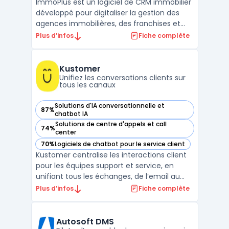
ImmoPlus est un logiciel de CRM immobilier
développé pour digitaliser la gestion des
agences immobilières, des franchises et
des agents autonomes. Ce service
Plus d’infos
Fiche complète
regroupe en ligne toutes les opérations
liées à la gestion immobilière : biens,
contacts, agenda, communications et
Kustomer
publication d’annonces. Le ...
Unifiez les conversations clients sur
tous les canaux
Solutions d'IA conversationnelle et
87%
— voir Kustomer dans cette catégorie
chatbot IA
Solutions de centre d'appels et call
74%
— voir Kustomer dans cette catégorie
center
70%
Logiciels de chatbot pour le service client
— voir Kustomer dans cette catégorie
Kustomer centralise les interactions client
pour les équipes support et service, en
unifiant tous les échanges, de l’email au
chat en passant par la voix et les réseaux
Plus d’infos
Fiche complète
sociaux, au sein d’une même interface.
Cette plateforme SaaS répond aux enjeux
de gestion multi-canal, avec un historique
Autosoft DMS