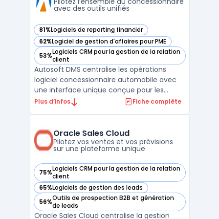
complet p ...
Pilotez l’ensemble du concessionnaire
avec des outils unifiés
81%
Logiciels de reporting financier
— voir Autosoft DMS dans cette catégorie
62%
Logiciel de gestion d'affaires pour PME
— voir Autosoft DMS dans cette catégorie
Logiciels CRM pour la gestion de la relation
53%
— voir Autosoft DMS dans cette catégorie
client
Autosoft DMS centralise les opérations
logiciel concessionnaire automobile avec
une interface unique conçue pour les
concessions franchisées à faible ou moyen
Plus d’infos
Fiche complète
volume. Ce dealer management system
prend en charge l’ensemble du cycle de
gestion, du suivi des ventes à la facturation,
Oracle Sales Cloud
en passant par le s ...
Pilotez vos ventes et vos prévisions
sur une plateforme unique
Logiciels CRM pour la gestion de la relation
75%
— voir Oracle Sales Cloud dans cette catégorie
client
65%
Logiciels de gestion des leads
— voir Oracle Sales Cloud dans cette catégorie
Outils de prospection B2B et génération
56%
— voir Oracle Sales Cloud dans cette catégorie
de leads
Oracle Sales Cloud centralise la gestion