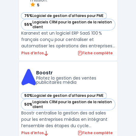
mission.
5
75%
Logiciel de gestion d'affaires pour PME
— voir Karanext dans cette catégorie
Logiciels CRM pour la gestion de la relation
55%
— voir Karanext dans cette catégorie
client
Karanext est un logiciel ERP SaaS 100 %
français conçu pour centraliser et
automatiser les opérations des entreprises
de services. Les équipes d’ESN, bureaux
Plus d’infos
Fiche complète
d’études, cabinets de conseil et agences
utilisent cette plateforme pour structurer
l’ensemble de leurs processus : gestion
Boostr
commerciale, organ ...
Pilotez la gestion des ventes
publicitaires média
50%
Logiciel de gestion d'affaires pour PME
— voir Boostr dans cette catégorie
Logiciels CRM pour la gestion de la relation
50%
— voir Boostr dans cette catégorie
client
Boostr centralise la gestion des ad sales
pour les entreprises médias en intégrant
l’ensemble des étapes du cycle
commercial et opérationnel. Les équipes de
Plus d’infos
Fiche complète