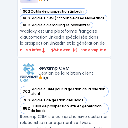
90%
Outils de prospection LinkedIn
— voir Waalaxy dans cette catégorie
60%
Logiciels ABM (Account-Based Marketing)
— voir Waalaxy dans cette catégorie
60%
Logiciels d'emailing et newsletter
— voir Waalaxy dans cette catégorie
Waalaxy est une plateforme française
d'automation LinkedIn spécialisée dans
la prospection LinkedIn et la génération de
leads B2B. Elle centralise l'automatisation
Plus d’infos
Site web
Fiche complète
des invitations, des messages directs et des
visites de profils LinkedIn dans une
extension Chrome intégrée. La solu ...
Revamp CRM
Gestion de la relation client
3,9
Logiciels CRM pour la gestion de la relation
70%
— voir Revamp CRM dans cette catégorie
client
70%
Logiciels de gestion des leads
— voir Revamp CRM dans cette catégorie
Outils de prospection B2B et génération
65%
— voir Revamp CRM dans cette catégorie
de leads
Revamp CRM is a comprehensive customer
relationship management software