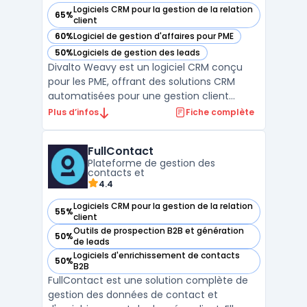
Logiciels CRM pour la gestion de la relation
65%
— voir Divalto weavy dans cette catégorie
client
60%
Logiciel de gestion d'affaires pour PME
— voir Divalto weavy dans cette catégorie
50%
Logiciels de gestion des leads
— voir Divalto weavy dans cette catégorie
Divalto Weavy est un logiciel CRM conçu
pour les PME, offrant des solutions CRM
automatisées pour une gestion client
efficace. Il permet une communication
Plus d’infos
Fiche complète
ciblée et personnalisée, améliorant
significativement l'engagement client.
FullContact
Grâce à ses techniques de gestion et de
Plateforme de gestion des
suivi des leads, Divalto Weavy ...
contacts et
4.4
Logiciels CRM pour la gestion de la relation
55%
— voir FullContact dans cette catégorie
client
Outils de prospection B2B et génération
50%
— voir FullContact dans cette catégorie
de leads
Logiciels d'enrichissement de contacts
50%
— voir FullContact dans cette catégorie
B2B
FullContact est une solution complète de
gestion des données de contact et