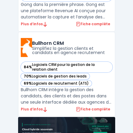
Gong dans la première phrase. Gong est
une plateforme Revenue AI conçue pour
automatiser la capture et l’analyse des
interactions clients. Elle centralise en temps
Plus d’infos
Fiche complète
réel toutes les données issues des
échanges entre équipes revenue et
acheteurs, afin de fournir des insights
Bullhorn CRM
factuels sur les actions à ...
Simplifiez la gestion clients et
candidats en agence recrutement
Logiciels CRM pour la gestion de la
84%
— voir Bullhorn CRM dans cette catégorie
relation client
70%
Logiciels de gestion des leads
— voir Bullhorn CRM dans cette catégorie
69%
Logiciels de recrutement (ATS)
— voir Bullhorn CRM dans cette catégorie
Bullhorn CRM intègre la gestion des
candidats, des clients et des postes dans
une seule interface dédiée aux agences de
recrutement et d’intérim. L’outil prend en
Plus d’infos
Fiche complète
charge toutes les étapes du recrutement,
de l’identification de profils à la mise en
poste, en associant l’applicant tracking et la