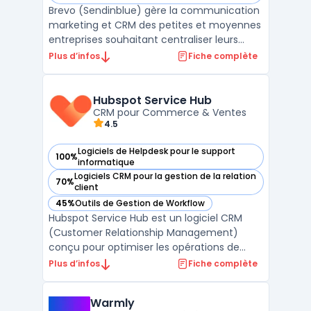
Brevo (Sendinblue) gère la communication
marketing et CRM des petites et moyennes
entreprises souhaitant centraliser leurs
actions sans multiplier les outils. La
Plus d’infos
Fiche complète
plateforme s’adresse aux équipes qui
traitent un volume d’e-mails élevé et visent
à maîtriser leurs budgets, tout en
Hubspot Service Hub
respectant les exigen ...
CRM pour Commerce & Ventes
4.5
Logiciels de Helpdesk pour le support
100%
— voir Hubspot Service Hub dans cette catégorie
informatique
Logiciels CRM pour la gestion de la relation
70%
— voir Hubspot Service Hub dans cette catégorie
client
45%
Outils de Gestion de Workflow
— voir Hubspot Service Hub dans cette catégorie
Hubspot Service Hub est un logiciel CRM
(Customer Relationship Management)
conçu pour optimiser les opérations de
Commerce & Ventes. Développé par
Plus d’infos
Fiche complète
Hubspot, ce logiciel répond aux besoins des
DSI, DAF, DRH, DirMarket, DirCo, DirLogistique,
Warmly
DG, PDG et indépendants en offrant une