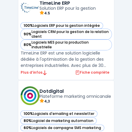
processus de relation client. L’enjeu
TimeLine ERP
Solution ERP pour la gestion
principal est ...
4.5
100%
Logiciels ERP pour la gestion intégrée
— voir TimeLine ERP dans cette catégorie
Logiciels CRM pour la gestion de la relation
90%
— voir TimeLine ERP dans cette catégorie
client
Logiciels MES pour la production
80%
— voir TimeLine ERP dans cette catégorie
industrielle
TimeLine ERP est une solution logicielle
dédiée à l'optimisation de la gestion des
entreprises industrielles. Avec plus de 30
ans d'expérience, notre logiciel ERP propose
Plus d’infos
Fiche complète
des fonctionnalités modulaires telles que la
gestion de la production (GPAO), la
traçabilité, le contrôle qualité et
Dotdigital
l'automatisa ...
Plateforme marketing omnicanale
4,3
100%
Logiciels d'emailing et newsletter
— voir Dotdigital dans cette catégorie
80%
Logiciel de marketing automation
— voir Dotdigital dans cette catégorie
60%
Logiciels de campagne SMS marketing
— voir Dotdigital dans cette catégorie