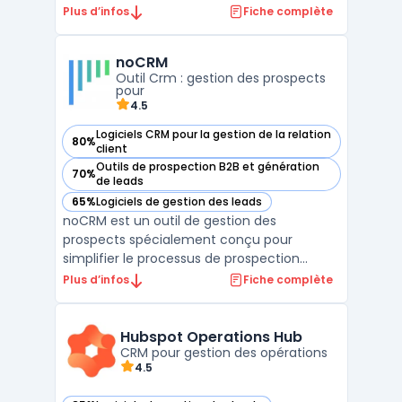
commerciales des entreprises. Ce logiciel
Plus d’infos
Fiche complète
s’adresse aux structures qui recherchent
une solution de crm prospection adaptée à
noCRM
leurs besoins quotidiens de suivi client, tout
Outil Crm : gestion des prospects
en ...
pour
4.5
Logiciels CRM pour la gestion de la relation
80%
— voir noCRM dans cette catégorie
client
Outils de prospection B2B et génération
70%
— voir noCRM dans cette catégorie
de leads
65%
Logiciels de gestion des leads
— voir noCRM dans cette catégorie
noCRM est un outil de gestion des
prospects spécialement conçu pour
simplifier le processus de prospection
commerciale. Contrairement aux CRM
Plus d’infos
Fiche complète
traditionnels, noCRM se concentre
exclusivement sur l'acquisition et la gestion
des opportunités commerciales, en évitant
Hubspot Operations Hub
la complexité souvent associée aux s ...
CRM pour gestion des opérations
4.5