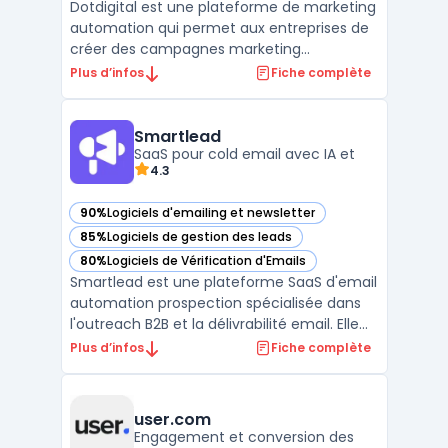
Dotdigital est une plateforme de marketing
automation qui permet aux entreprises de
créer des campagnes marketing
personnalisées et hautement ciblées. Avec
Plus d’infos
Fiche complète
des outils de marketing par e-mail, de SMS,
de réseaux sociaux et de publicités en ligne
intégrés, Dotdigital offre une solution de
Smartlead
marketing to ...
SaaS pour cold email avec IA et
4.3
90%
Logiciels d'emailing et newsletter
— voir Smartlead dans cette catégorie
85%
Logiciels de gestion des leads
— voir Smartlead dans cette catégorie
80%
Logiciels de Vérification d'Emails
— voir Smartlead dans cette catégorie
Smartlead est une plateforme SaaS d'email
automation prospection spécialisée dans
l'outreach B2B et la délivrabilité email. Elle
centralise la gestion des comptes email
Plus d’infos
Fiche complète
illimités, le warm-up automatisé et les
séquences de prospection multicanales. La
solution propose des capacités de ...
user.com
Engagement et conversion des