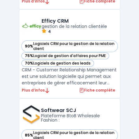
indépendants. Il offre une gamme
Plus d’infos
Fiche complète
complète d'outils pour aider les utilisateurs
à gérer leur entreprise, à communiquer
avec leurs clients et à automatiser les
Efficy CRM
tâches admini ...
gestion de la relation clientèle
4
Logiciels CRM pour la gestion de la relation
90%
— voir Efficy CRM dans cette catégorie
client
75%
Logiciel de gestion d'affaires pour PME
— voir Efficy CRM dans cette catégorie
70%
Logiciels de gestion des leads
— voir Efficy CRM dans cette catégorie
CRM - Customer Relationship Management
est une solution logicielle qui permet aux
entreprises de gérer efficacement leur
relation client. Efficy CRM est l’un des
Plus d’infos
Fiche complète
logiciels CRM les plus complets du marché,
offrant une solution de gestion de la
relation client tout-en-un pour les PME et
Softwear SCJ
grandes entrep ...
Plateforme BtoB Wholesale
Fashion :
Logiciels CRM pour la gestion de la relation
85%
— voir Softwear SCJ dans cette catégorie
client