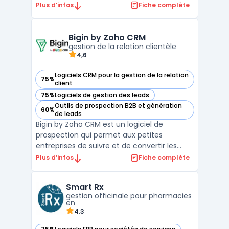
en productivité. Conçu pour les
Plus d’infos
Fiche complète
professionnels du droit, cet outil facilite la
gestion des dossiers clients,
l'automatisation de la facturation juridique
Bigin by Zoho CRM
gestion de la relation clientèle
et l'organisation ...
4,6
Logiciels CRM pour la gestion de la relation
75%
— voir Bigin by Zoho CRM dans cette catégorie
client
75%
Logiciels de gestion des leads
— voir Bigin by Zoho CRM dans cette catégorie
Outils de prospection B2B et génération
60%
— voir Bigin by Zoho CRM dans cette catégorie
de leads
Bigin by Zoho CRM est un logiciel de
prospection qui permet aux petites
entreprises de suivre et de convertir les
prospects. Il offre des fonctionnalités telles
Plus d’infos
Fiche complète
que la gestion des contacts, des tâches et
des calendriers, ainsi que des outils de
Smart Rx
reporting. Avec Bigin, les utilisateurs
gestion officinale pour pharmacies
peuvent automat ...
en
4.3