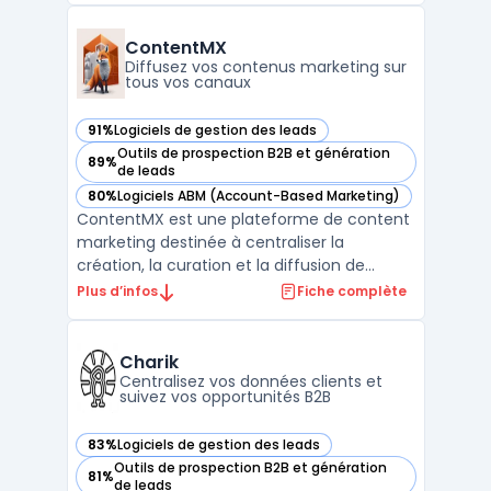
vente complet, depuis la génération du
pipeline commercial jusqu’au suivi avancé
ContentMX
des remontées clients, s’ad ...
Diffusez vos contenus marketing sur
tous vos canaux
91%
Logiciels de gestion des leads
— voir ContentMX dans cette catégorie
Outils de prospection B2B et génération
89%
— voir ContentMX dans cette catégorie
de leads
80%
Logiciels ABM (Account-Based Marketing)
— voir ContentMX dans cette catégorie
ContentMX est une plateforme de content
marketing destinée à centraliser la
création, la curation et la diffusion de
contenus dans un contexte de réseaux de
Plus d’infos
Fiche complète
partenaires commerciaux. Les entreprises
disposant de distributeurs ou de
consultants rencontrent la question de
Charik
maintenir une communication ré ...
Centralisez vos données clients et
suivez vos opportunités B2B
83%
Logiciels de gestion des leads
— voir Charik dans cette catégorie
Outils de prospection B2B et génération
81%
— voir Charik dans cette catégorie
de leads