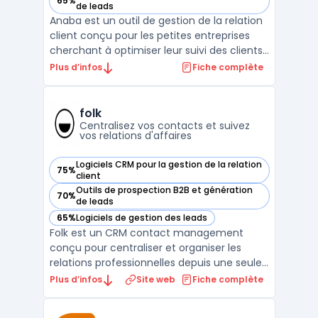
65%
— voir Anaba dans cette catégorie
de leads
Anaba est un outil de gestion de la relation
client conçu pour les petites entreprises
cherchant à optimiser leur suivi des clients
et à améliorer leurs performances
Plus d’infos
Fiche complète
commerciales. Simple d'utilisation, Anaba
se distingue par son interface intuitive qui
permet une prise en main rapide et
folk
efficace, re ...
Centralisez vos contacts et suivez
vos relations d'affaires
Logiciels CRM pour la gestion de la relation
75%
— voir folk dans cette catégorie
client
Outils de prospection B2B et génération
70%
— voir folk dans cette catégorie
de leads
65%
Logiciels de gestion des leads
— voir folk dans cette catégorie
Folk est un CRM contact management
conçu pour centraliser et organiser les
relations professionnelles depuis une seule
interface. Destiné aux équipes de petite
Plus d’infos
Site web
Fiche complète
taille, ce logiciel cible des profils variés
comme fondateurs, investisseurs, agences,