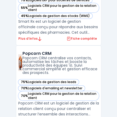
75%
Logiciels ERP pour sociétés de services
— voir Smart Rx dans cette catégorie
Logiciels CRM pour la gestion de la relation
55%
— voir Smart Rx dans cette catégorie
client
45%
Logiciels de gestion des stocks (WMS)
— voir Smart Rx dans cette catégorie
Smart Rx est un logiciel de gestion
officinale conçu pour répondre aux besoins
spécifiques des pharmacies. Cet outil
accompagne les professionnels de santé
Plus d’infos
Fiche complète
dans l'optimisation de leurs processus, en
automatisant les tâches administratives et
Popcorn CRM
en centralisant les informations
Popcorn CRM centralise vos contacts,
essentielles. Grâce à ses ...
automatise les tâches et booste la
productivité des équipes 🚀. Suivi
commercial simplifié et gestion efficace
des prospects.
75%
Logiciels de gestion des leads
— voir Popcorn CRM dans cette catégorie
70%
Logiciels d'emailing et newsletter
— voir Popcorn CRM dans cette catégorie
Logiciels CRM pour la gestion de la relation
70%
— voir Popcorn CRM dans cette catégorie
client
Popcorn CRM est un logiciel de gestion de la
relation client conçu pour centraliser et
structurer l’ensemble des interactions