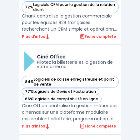
Logiciels CRM pour la gestion de la relation
72%
— voir Charik dans cette catégorie
client
Charik centralise la gestion commerciale
pour les équipes B2B françaises
recherchant un CRM simple et opérationnel
couvrant toutes les étapes, de la gestion de
Plus d’infos
Fiche complète
contacts à l’émission de devis. Le produit
s’adresse aux PME, startups, fonds
d’investissement et cabinets de
Ciné Office
recrutement pilotant leur pros ...
Pilotez la billetterie et la gestion de
votre cinéma
Logiciels de caisse enregistreuse et point
84%
— voir Ciné Office dans cette catégorie
de vente
77%
Logiciels de Devis et Facturation
— voir Ciné Office dans cette catégorie
66%
Logiciels de comptabilité en ligne
— voir Ciné Office dans cette catégorie
Ciné Office centralise la gestion métier des
cinémas sur une plateforme modulaire
rassemblant billetterie, programmation et
opérations courantes. Les exploitants
Plus d’infos
Fiche complète
disposent ainsi d’un système pour organiser
la gestion quotidienne des salles, qu’elles