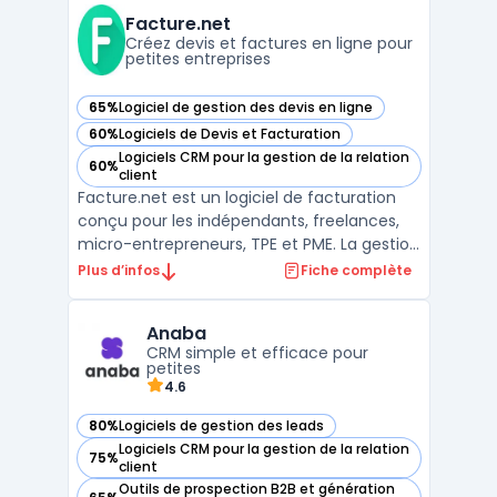
les ventes, le marketing et le service client
Facture.net
à partir ...
Créez devis et factures en ligne pour
petites entreprises
65%
Logiciel de gestion des devis en ligne
— voir Facture.net dans cette catégorie
60%
Logiciels de Devis et Facturation
— voir Facture.net dans cette catégorie
Logiciels CRM pour la gestion de la relation
60%
— voir Facture.net dans cette catégorie
client
Facture.net est un logiciel de facturation
conçu pour les indépendants, freelances,
micro-entrepreneurs, TPE et PME. La gestion
de devis et de factures représente une
Plus d’infos
Fiche complète
activité courante, impliquant le respect de
la loi anti-fraude TVA et de la facturation
Anaba
électronique. Facture.net centralise ces
CRM simple et efficace pour
proc ...
petites
4.6
80%
Logiciels de gestion des leads
— voir Anaba dans cette catégorie
Logiciels CRM pour la gestion de la relation
75%
— voir Anaba dans cette catégorie
client
Outils de prospection B2B et génération