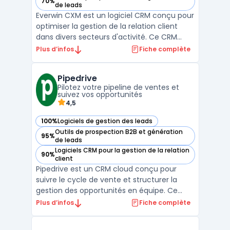
70%
— voir Everwin CXM dans cette catégorie
de leads
Everwin CXM est un logiciel CRM conçu pour
optimiser la gestion de la relation client
dans divers secteurs d'activité. Ce CRM
fonctionnel offre une expérience utilisateur
Plus d’infos
Fiche complète
intuitive et personnalisable, accessible via
un navigateur web, Windows ou Mac. Il se
Pipedrive
distingue par sa capacité à faciliter la p ...
Pilotez votre pipeline de ventes et
suivez vos opportunités
4,5
100%
Logiciels de gestion des leads
— voir Pipedrive dans cette catégorie
Outils de prospection B2B et génération
95%
— voir Pipedrive dans cette catégorie
de leads
Logiciels CRM pour la gestion de la relation
90%
— voir Pipedrive dans cette catégorie
client
Pipedrive est un CRM cloud conçu pour
suivre le cycle de vente et structurer la
gestion des opportunités en équipe. Ce
logiciel cible les équipes commerciales des
Plus d’infos
Fiche complète
PME et des startups souhaitant centraliser
le suivi des prospects et organiser leurs