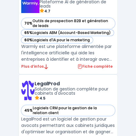
Plateforme AI de génération de
solution complète ...
leads
4.7
Outils de prospection B2B et génération
70%
— voir Warmly dans cette catégorie
de leads
65%
Logiciels ABM (Account-Based Marketing)
— voir Warmly dans cette catégorie
60%
Logiciels d'IA pour le marketing
— voir Warmly dans cette catégorie
Warmly est une plateforme alimentée par
l'intelligence artificielle qui aide les
entreprises à identifier et à interagir avec
des visiteurs à fort potentiel sur leur site
Plus d’infos
Fiche complète
web, en se basant sur des signaux
d'intention. Elle permet aux équipes
LegalProd
commerciales et marketing de repérer les
Solution de gestion complète pour
visiteurs anonyme ...
cabinets d'avocats
4.5
Logiciels CRM pour la gestion de la
45%
— voir LegalProd dans cette catégorie
relation client
LegalProd est un logiciel de gestion pour
avocats permettant aux cabinets juridiques
d'optimiser leur organisation et de gagner