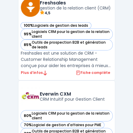
travailleurs indépendants ou responsables
Freshsales
partenariat ...
gestion de la relation client (CRM)
4,5
100%
Logiciels de gestion des leads
— voir Freshsales dans cette catégorie
Logiciels CRM pour la gestion de la relation
95%
— voir Freshsales dans cette catégorie
client
Outils de prospection B2B et génération
85%
— voir Freshsales dans cette catégorie
de leads
Freshsales est une solution de CRM -
Customer Relationship Management
conçue pour aider les entreprises à mieux
gérer leur processus de vente. Elle offre des
Plus d’infos
Fiche complète
fonctionnalités telles que la gestion des
contacts, le suivi des leads, la gestion des
pipelines de vente et des rapports
Everwin CXM
analytiques pour aid ...
CRM Intuitif pour Gestion Client
Logiciels CRM pour la gestion de la relation
80%
— voir Everwin CXM dans cette catégorie
client
70%
Logiciel de gestion d'affaires pour PME
— voir Everwin CXM dans cette catégorie
Outils de prospection B2B et génération