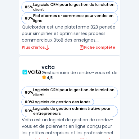
Logiciels CRM pour la gestion de la relation
85%
— voir Quickorder SCJ dans cette catégorie
client
Plateformes e-commerce pour vendre en
80%
— voir Quickorder SCJ dans cette catégorie
ligne
Quickorder est une plateforme B2B pensée
pour simplifier et optimiser les process
commerciaux BtoB des enseignes,
grossistes, distributeurs et points de vente
Plus d’infos
Fiche complète
des métiers du négoce. Grâce à son
showroom e-Commerce B2B et à son
application mobile SFA dédiée aux forces
vcita
de vente, Quickorder facilite la ...
Gestionnaire de rendez-vous et de
4,5
Logiciels CRM pour la gestion de la relation
80%
— voir vcita dans cette catégorie
client
60%
Logiciels de gestion des leads
— voir vcita dans cette catégorie
Logiciels de gestion administrative pour
50%
— voir vcita dans cette catégorie
entrepreneurs
Vcita est un logiciel de gestion de rendez-
vous et de paiement en ligne conçu pour
les petites entreprises et les professionnels