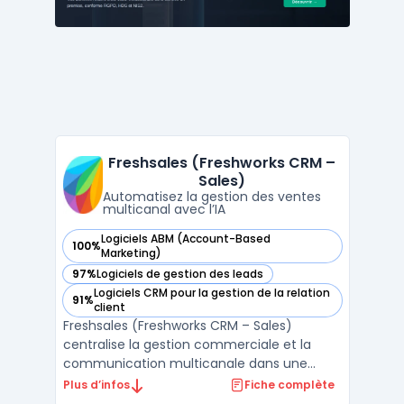
gesti ...
Freshsales (Freshworks CRM –
Sales)
Automatisez la gestion des ventes
multicanal avec l’IA
Logiciels ABM (Account-Based
100%
— voir Freshsales (Freshworks CRM – Sales) dans cette caté
Marketing)
97%
Logiciels de gestion des leads
— voir Freshsales (Freshworks CRM – Sales) dans cette caté
Logiciels CRM pour la gestion de la relation
91%
— voir Freshsales (Freshworks CRM – Sales) dans cette caté
client
Freshsales (Freshworks CRM – Sales)
centralise la gestion commerciale et la
communication multicanale dans une
interface organisée pour les équipes de
Plus d’infos
Fiche complète
vente. La capacité à piloter le cycle de