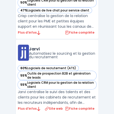
Logiciels CRM pour la gestion de la relation
50%
— voir Crisp dans cette catégorie
client
47%
Logiciels de live chat pour service client
— voir Crisp dans cette catégorie
Crisp centralise la gestion de la relation
client pour les PME et petites équipes
support en réunissant tous les canaux de
communication dans une interface unique.
Plus d’infos
Fiche complète
La multiplication des échanges sur chat,
mail, réseaux sociaux ou messagerie
engendre des suivis complexes pour les
Jarvi
conversations et mod ...
Automatisez le sourcing et la gestion
du recrutement
60%
Logiciels de recrutement (ATS)
— voir Jarvi dans cette catégorie
Outils de prospection B2B et génération
55%
— voir Jarvi dans cette catégorie
de leads
Logiciels CRM pour la gestion de la relation
55%
— voir Jarvi dans cette catégorie
client
Jarvi centralise le suivi des talents et des
clients pour les cabinets de recrutement et
les recruteurs indépendants, afin de
répondre à la multiplication des outils. Le
Plus d’infos
Site web
Fiche complète
logiciel réunit en une interface la gestion