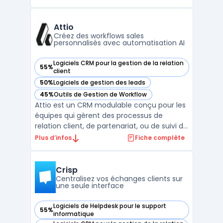
vente et de revenue operations traitent la
dispersion des outils tels que les CRM, OMS
et modules de commission, augmentant
Attio
les points de saisi ...
Créez des workflows sales
personnalisés avec automatisation AI
Logiciels CRM pour la gestion de la relation
55%
— voir Attio dans cette catégorie
client
50%
Logiciels de gestion des leads
— voir Attio dans cette catégorie
45%
Outils de Gestion de Workflow
— voir Attio dans cette catégorie
Attio est un CRM modulable conçu pour les
équipes qui gèrent des processus de
relation client, de partenariat, ou de suivi de
transactions. Sa structure s'appuie sur un
Plus d’infos
Fiche complète
modèle de données ajustable, permettant
d'organiser les contacts, sociétés,
opportunités et entités spécifiques selon
Crisp
les besoins i ...
Centralisez vos échanges clients sur
une seule interface
Logiciels de Helpdesk pour le support
55%
— voir Crisp dans cette catégorie
informatique