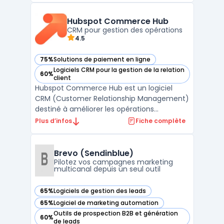
d’un vivier, des conversations, des
opportunités, de la prospection et des
Hubspot Commerce Hub
clients. Il ...
CRM pour gestion des opérations
4.5
75%
Solutions de paiement en ligne
— voir Hubspot Commerce Hub dans cette catégorie
Logiciels CRM pour la gestion de la relation
60%
— voir Hubspot Commerce Hub dans cette catégorie
client
Hubspot Commerce Hub est un logiciel
CRM (Customer Relationship Management)
destiné à améliorer les opérations
commerciales et de gestion des ventes.
Plus d’infos
Fiche complète
Développé par Hubspot, ce logiciel est
conçu pour répondre aux besoins des DSI,
DAF, DRH, DirMarket, DirCo, DirLogistique, DG,
Brevo (Sendinblue)
PDG et indépendants. Hu ...
Pilotez vos campagnes marketing
multicanal depuis un seul outil
65%
Logiciels de gestion des leads
— voir Brevo (Sendinblue) dans cette catégorie
65%
Logiciel de marketing automation
— voir Brevo (Sendinblue) dans cette catégorie
Outils de prospection B2B et génération
60%
— voir Brevo (Sendinblue) dans cette catégorie
de leads