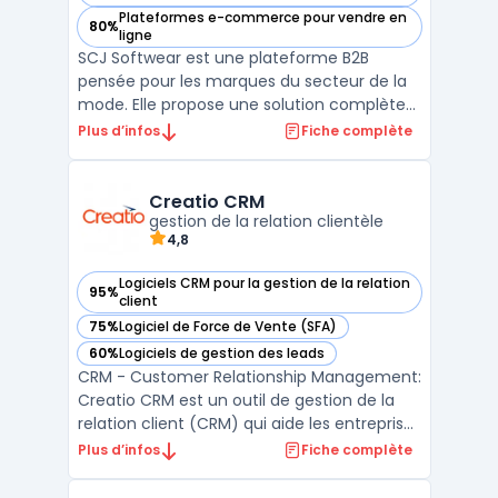
Plateformes e-commerce pour vendre en
80%
— voir Softwear SCJ dans cette catégorie
ligne
SCJ Softwear est une plateforme B2B
pensée pour les marques du secteur de la
mode. Elle propose une solution complète
pour gérer efficacement l’activité
Plus d’infos
Fiche complète
commerciale wholesale des métiers
fashion. Son showroom e-Commerce BtoB
permet aux marques de simplifier les
Creatio CRM
commandes d’entrée de saison et de réa ...
gestion de la relation clientèle
4,8
Logiciels CRM pour la gestion de la relation
95%
— voir Creatio CRM dans cette catégorie
client
75%
Logiciel de Force de Vente (SFA)
— voir Creatio CRM dans cette catégorie
60%
Logiciels de gestion des leads
— voir Creatio CRM dans cette catégorie
CRM - Customer Relationship Management:
Creatio CRM est un outil de gestion de la
relation client (CRM) qui aide les entreprises
à gérer efficacement toutes les
Plus d’infos
Fiche complète
interactions avec leurs clients. Grâce à
Creatio CRM, les entreprises peuvent suivre