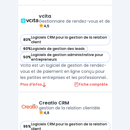
logiciels CRM les plus complets du marché,
offrant une solution de gestion de la
relation client tout-en-un pour les PME et
vcita
grandes entrep ...
Gestionnaire de rendez-vous et de
4,5
Logiciels CRM pour la gestion de la relation
80%
— voir vcita dans cette catégorie
client
60%
Logiciels de gestion des leads
— voir vcita dans cette catégorie
Logiciels de gestion administrative pour
50%
— voir vcita dans cette catégorie
entrepreneurs
Vcita est un logiciel de gestion de rendez-
vous et de paiement en ligne conçu pour
les petites entreprises et les professionnels
indépendants. Il offre une gamme
Plus d’infos
Fiche complète
complète d'outils pour aider les utilisateurs
à gérer leur entreprise, à communiquer
avec leurs clients et à automatiser les
Creatio CRM
tâches admini ...
gestion de la relation clientèle
4,8
Logiciels CRM pour la gestion de la relation
95%
— voir Creatio CRM dans cette catégorie
client