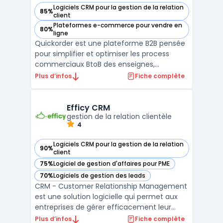
Logiciels CRM pour la gestion de la relation
85%
— voir Quickorder SCJ dans cette catégorie
client
Plateformes e-commerce pour vendre en
80%
— voir Quickorder SCJ dans cette catégorie
ligne
Quickorder est une plateforme B2B pensée
pour simplifier et optimiser les process
commerciaux BtoB des enseignes,
grossistes, distributeurs et points de vente
Plus d’infos
Fiche complète
des métiers du négoce. Grâce à son
showroom e-Commerce B2B et à son
application mobile SFA dédiée aux forces
Efficy CRM
de vente, Quickorder facilite la ...
gestion de la relation clientèle
4
Logiciels CRM pour la gestion de la relation
90%
— voir Efficy CRM dans cette catégorie
client
75%
Logiciel de gestion d'affaires pour PME
— voir Efficy CRM dans cette catégorie
70%
Logiciels de gestion des leads
— voir Efficy CRM dans cette catégorie
CRM - Customer Relationship Management
est une solution logicielle qui permet aux
entreprises de gérer efficacement leur
relation client. Efficy CRM est l’un des
Plus d’infos
Fiche complète