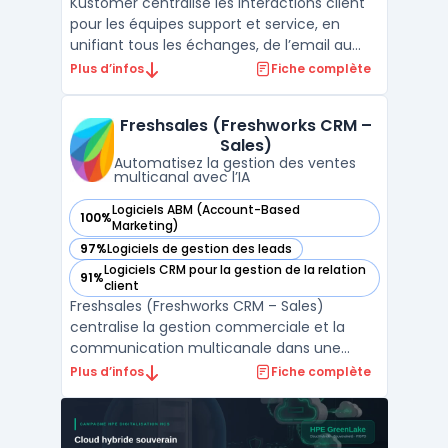
Kustomer centralise les interactions client
pour les équipes support et service, en
unifiant tous les échanges, de l’email au
chat en passant par la voix et les réseaux
Plus d’infos
Fiche complète
sociaux, au sein d’une même interface.
Cette plateforme SaaS répond aux enjeux
Freshsales (Freshworks CRM –
de gestion multi-canal, avec un historique
Sales)
complet p ...
Automatisez la gestion des ventes
multicanal avec l’IA
Logiciels ABM (Account-Based
100%
— voir Freshsales (Freshworks CRM – Sales) dans cette caté
Marketing)
97%
Logiciels de gestion des leads
— voir Freshsales (Freshworks CRM – Sales) dans cette caté
Logiciels CRM pour la gestion de la relation
91%
— voir Freshsales (Freshworks CRM – Sales) dans cette caté
client
Freshsales (Freshworks CRM – Sales)
centralise la gestion commerciale et la
communication multicanale dans une
interface organisée pour les équipes de
Plus d’infos
Fiche complète
vente. La capacité à piloter le cycle de
vente complet, depuis la génération du
pipeline commercial jusqu’au suivi avancé