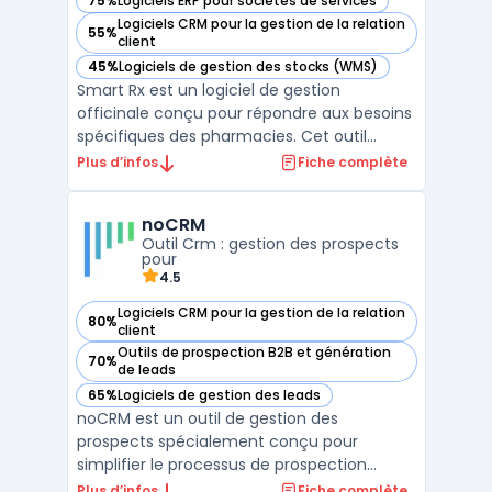
75%
Logiciels ERP pour sociétés de services
— voir Smart Rx dans cette catégorie
Logiciels CRM pour la gestion de la relation
55%
— voir Smart Rx dans cette catégorie
client
45%
Logiciels de gestion des stocks (WMS)
— voir Smart Rx dans cette catégorie
Smart Rx est un logiciel de gestion
officinale conçu pour répondre aux besoins
spécifiques des pharmacies. Cet outil
accompagne les professionnels de santé
Plus d’infos
Fiche complète
dans l'optimisation de leurs processus, en
automatisant les tâches administratives et
noCRM
en centralisant les informations
Outil Crm : gestion des prospects
essentielles. Grâce à ses ...
pour
4.5
Logiciels CRM pour la gestion de la relation
80%
— voir noCRM dans cette catégorie
client
Outils de prospection B2B et génération
70%
— voir noCRM dans cette catégorie
de leads
65%
Logiciels de gestion des leads
— voir noCRM dans cette catégorie
noCRM est un outil de gestion des
prospects spécialement conçu pour
simplifier le processus de prospection
commerciale. Contrairement aux CRM
Plus d’infos
Fiche complète