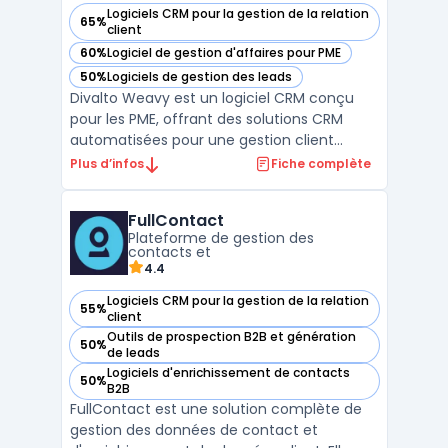
Logiciels CRM pour la gestion de la relation
65%
— voir Divalto weavy dans cette catégorie
client
60%
Logiciel de gestion d'affaires pour PME
— voir Divalto weavy dans cette catégorie
50%
Logiciels de gestion des leads
— voir Divalto weavy dans cette catégorie
Divalto Weavy est un logiciel CRM conçu
pour les PME, offrant des solutions CRM
automatisées pour une gestion client
efficace. Il permet une communication
Plus d’infos
Fiche complète
ciblée et personnalisée, améliorant
significativement l'engagement client.
FullContact
Grâce à ses techniques de gestion et de
Plateforme de gestion des
suivi des leads, Divalto Weavy ...
contacts et
4.4
Logiciels CRM pour la gestion de la relation
55%
— voir FullContact dans cette catégorie
client
Outils de prospection B2B et génération
50%
— voir FullContact dans cette catégorie
de leads
Logiciels d'enrichissement de contacts
50%
— voir FullContact dans cette catégorie
B2B
FullContact est une solution complète de
gestion des données de contact et