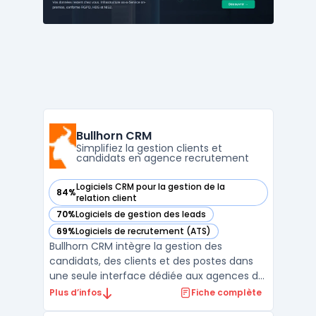
des remontées clients, s’ad ...
Bullhorn CRM
Simplifiez la gestion clients et
candidats en agence recrutement
Logiciels CRM pour la gestion de la
84%
— voir Bullhorn CRM dans cette catégorie
relation client
70%
Logiciels de gestion des leads
— voir Bullhorn CRM dans cette catégorie
69%
Logiciels de recrutement (ATS)
— voir Bullhorn CRM dans cette catégorie
Bullhorn CRM intègre la gestion des
candidats, des clients et des postes dans
une seule interface dédiée aux agences de
recrutement et d’intérim. L’outil prend en
Plus d’infos
Fiche complète
charge toutes les étapes du recrutement,