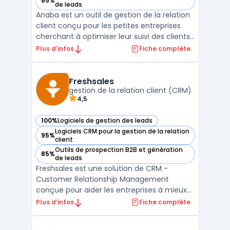
65%
— voir Anaba dans cette catégorie
de leads
Anaba est un outil de gestion de la relation
client conçu pour les petites entreprises
cherchant à optimiser leur suivi des clients
et à améliorer leurs performances
Plus d’infos
Fiche complète
commerciales. Simple d'utilisation, Anaba
se distingue par son interface intuitive qui
permet une prise en main rapide et
Freshsales
efficace, re ...
gestion de la relation client (CRM)
4,5
100%
Logiciels de gestion des leads
— voir Freshsales dans cette catégorie
Logiciels CRM pour la gestion de la relation
95%
— voir Freshsales dans cette catégorie
client
Outils de prospection B2B et génération
85%
— voir Freshsales dans cette catégorie
de leads
Freshsales est une solution de CRM -
Customer Relationship Management
conçue pour aider les entreprises à mieux
gérer leur processus de vente. Elle offre des
Plus d’infos
Fiche complète
fonctionnalités telles que la gestion des
contacts, le suivi des leads, la gestion des