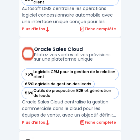
— voir Autosoft DMS dans cette catégorie
client
Autosoft DMS centralise les opérations
logiciel concessionnaire automobile avec
une interface unique conçue pour les
concessions franchisées à faible ou moyen
Plus d’infos
Fiche complète
volume. Ce dealer management system
prend en charge l’ensemble du cycle de
gestion, du suivi des ventes à la facturation,
Oracle Sales Cloud
en passant par le s ...
Pilotez vos ventes et vos prévisions
sur une plateforme unique
Logiciels CRM pour la gestion de la relation
75%
— voir Oracle Sales Cloud dans cette catégorie
client
65%
Logiciels de gestion des leads
— voir Oracle Sales Cloud dans cette catégorie
Outils de prospection B2B et génération
56%
— voir Oracle Sales Cloud dans cette catégorie
de leads
Oracle Sales Cloud centralise la gestion
commerciale dans le cloud pour les
équipes de vente, avec un objectif défini :
structurer l’exécution du cycle de vente sur
Plus d’infos
Fiche complète
des flux complexes, du premier contact à la
facturation. Cette plateforme intègre les