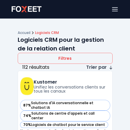
Ouver
Accueil
Logiciels CRM
Logiciels CRM pour la gestion
de la relation client
Filtres
112 résultats
Trier par
Kustomer
Unifiez les conversations clients sur
tous les canaux
Solutions d'IA conversationnelle et
87%
— voir Kustomer dans cette catégorie
chatbot IA
Solutions de centre d'appels et call
74%
— voir Kustomer dans cette catégorie
center
70%
Logiciels de chatbot pour le service client
— voir Kustomer dans cette catégorie