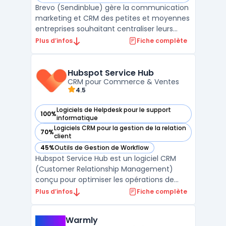
Brevo (Sendinblue) gère la communication
marketing et CRM des petites et moyennes
entreprises souhaitant centraliser leurs
actions sans multiplier les outils. La
Plus d’infos
Fiche complète
plateforme s’adresse aux équipes qui
traitent un volume d’e-mails élevé et visent
à maîtriser leurs budgets, tout en
Hubspot Service Hub
respectant les exigen ...
CRM pour Commerce & Ventes
4.5
Logiciels de Helpdesk pour le support
100%
— voir Hubspot Service Hub dans cette catégorie
informatique
Logiciels CRM pour la gestion de la relation
70%
— voir Hubspot Service Hub dans cette catégorie
client
45%
Outils de Gestion de Workflow
— voir Hubspot Service Hub dans cette catégorie
Hubspot Service Hub est un logiciel CRM
(Customer Relationship Management)
conçu pour optimiser les opérations de
Commerce & Ventes. Développé par
Plus d’infos
Fiche complète
Hubspot, ce logiciel répond aux besoins des
DSI, DAF, DRH, DirMarket, DirCo, DirLogistique,
Warmly
DG, PDG et indépendants en offrant une