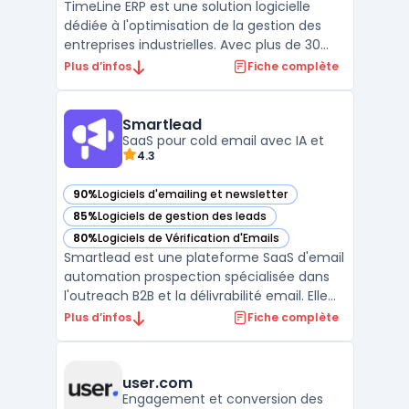
TimeLine ERP est une solution logicielle
dédiée à l'optimisation de la gestion des
entreprises industrielles. Avec plus de 30
ans d'expérience, notre logiciel ERP propose
Plus d’infos
Fiche complète
des fonctionnalités modulaires telles que la
gestion de la production (GPAO), la
traçabilité, le contrôle qualité et
Smartlead
l'automatisa ...
SaaS pour cold email avec IA et
4.3
90%
Logiciels d'emailing et newsletter
— voir Smartlead dans cette catégorie
85%
Logiciels de gestion des leads
— voir Smartlead dans cette catégorie
80%
Logiciels de Vérification d'Emails
— voir Smartlead dans cette catégorie
Smartlead est une plateforme SaaS d'email
automation prospection spécialisée dans
l'outreach B2B et la délivrabilité email. Elle
centralise la gestion des comptes email
Plus d’infos
Fiche complète
illimités, le warm-up automatisé et les
séquences de prospection multicanales. La
solution propose des capacités de ...
user.com
Engagement et conversion des