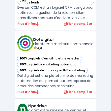
70%
— voir Everwin CXM dans cette catégorie
de leads
Everwin CXM est un logiciel CRM conçu pour
optimiser la gestion de la relation client
dans divers secteurs d'activité. Ce CRM
fonctionnel offre une expérience utilisateur
Plus d’infos
Fiche complète
intuitive et personnalisable, accessible via
un navigateur web, Windows ou Mac. Il se
distingue par sa capacité à faciliter la p ...
Dotdigital
Plateforme marketing omnicanale
4,3
100%
Logiciels d'emailing et newsletter
— voir Dotdigital dans cette catégorie
80%
Logiciel de marketing automation
— voir Dotdigital dans cette catégorie
60%
Logiciels de campagne SMS marketing
— voir Dotdigital dans cette catégorie
Dotdigital est une plateforme de marketing
automation qui permet aux entreprises de
créer des campagnes marketing
personnalisées et hautement ciblées. Avec
Plus d’infos
Fiche complète
des outils de marketing par e-mail, de SMS,
de réseaux sociaux et de publicités en ligne
Pipedrive
intégrés, Dotdigital offre une solution de
Pilotez votre pipeline de ventes et