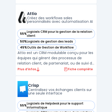
vente et de revenue operations traitent la
dispersion des outils tels que les CRM, OMS
et modules de commission, augmentant
Attio
les points de saisi ...
Créez des workflows sales
personnalisés avec automatisation AI
Logiciels CRM pour la gestion de la relation
55%
— voir Attio dans cette catégorie
client
50%
Logiciels de gestion des leads
— voir Attio dans cette catégorie
45%
Outils de Gestion de Workflow
— voir Attio dans cette catégorie
Attio est un CRM modulable conçu pour les
équipes qui gèrent des processus de
relation client, de partenariat, ou de suivi de
transactions. Sa structure s'appuie sur un
Plus d’infos
Fiche complète
modèle de données ajustable, permettant
d'organiser les contacts, sociétés,
opportunités et entités spécifiques selon
Crisp
les besoins i ...
Centralisez vos échanges clients sur
une seule interface
Logiciels de Helpdesk pour le support
55%
— voir Crisp dans cette catégorie
informatique