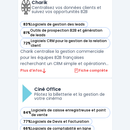
fonctionnalités nécessaires pour relier
Charik
campagnes ...
Centralisez vos données clients et
suivez vos opportunités B2B
83%
Logiciels de gestion des leads
— voir Charik dans cette catégorie
Outils de prospection B2B et génération
81%
— voir Charik dans cette catégorie
de leads
Logiciels CRM pour la gestion de la relation
72%
— voir Charik dans cette catégorie
client
Charik centralise la gestion commerciale
pour les équipes B2B françaises
recherchant un CRM simple et opérationnel
couvrant toutes les étapes, de la gestion de
Plus d’infos
Fiche complète
contacts à l’émission de devis. Le produit
s’adresse aux PME, startups, fonds
d’investissement et cabinets de
Ciné Office
recrutement pilotant leur pros ...
Pilotez la billetterie et la gestion de
votre cinéma
Logiciels de caisse enregistreuse et point
84%
— voir Ciné Office dans cette catégorie
de vente
77%
Logiciels de Devis et Facturation
— voir Ciné Office dans cette catégorie
66%
Logiciels de comptabilité en ligne