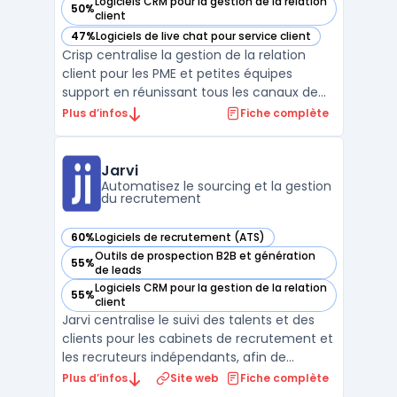
Logiciels CRM pour la gestion de la relation
50%
— voir Crisp dans cette catégorie
client
47%
Logiciels de live chat pour service client
— voir Crisp dans cette catégorie
Crisp centralise la gestion de la relation
client pour les PME et petites équipes
support en réunissant tous les canaux de
communication dans une interface unique.
Plus d’infos
Fiche complète
La multiplication des échanges sur chat,
mail, réseaux sociaux ou messagerie
engendre des suivis complexes pour les
Jarvi
conversations et mod ...
Automatisez le sourcing et la gestion
du recrutement
60%
Logiciels de recrutement (ATS)
— voir Jarvi dans cette catégorie
Outils de prospection B2B et génération
55%
— voir Jarvi dans cette catégorie
de leads
Logiciels CRM pour la gestion de la relation
55%
— voir Jarvi dans cette catégorie
client
Jarvi centralise le suivi des talents et des
clients pour les cabinets de recrutement et
les recruteurs indépendants, afin de
répondre à la multiplication des outils. Le
Plus d’infos
Site web
Fiche complète
logiciel réunit en une interface la gestion