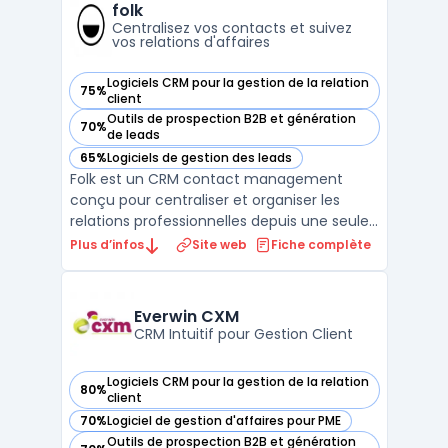
pipelines de vente et des rapports
folk
analytiques pour aid ...
Centralisez vos contacts et suivez
vos relations d'affaires
Logiciels CRM pour la gestion de la relation
75%
— voir folk dans cette catégorie
client
Outils de prospection B2B et génération
70%
— voir folk dans cette catégorie
de leads
65%
Logiciels de gestion des leads
— voir folk dans cette catégorie
Folk est un CRM contact management
conçu pour centraliser et organiser les
relations professionnelles depuis une seule
interface. Destiné aux équipes de petite
Plus d’infos
Site web
Fiche complète
taille, ce logiciel cible des profils variés
comme fondateurs, investisseurs, agences,
travailleurs indépendants ou responsables
Everwin CXM
partenariat ...
CRM Intuitif pour Gestion Client
Logiciels CRM pour la gestion de la relation
80%
— voir Everwin CXM dans cette catégorie
client
70%
Logiciel de gestion d'affaires pour PME
— voir Everwin CXM dans cette catégorie
Outils de prospection B2B et génération