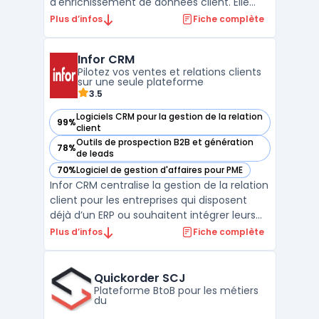
d'enrichissement de données client. Elle
permet aux entreprises de centraliser,
Plus d’infos
Fiche complète
unifier et enrichir leurs informations de
contact, améliorant ainsi la qualité et la
Infor CRM
précision des données utilisées pour la
Pilotez vos ventes et relations clients
gestion de la relati ...
sur une seule plateforme
3.5
Logiciels CRM pour la gestion de la relation
99%
— voir Infor CRM dans cette catégorie
client
Outils de prospection B2B et génération
78%
— voir Infor CRM dans cette catégorie
de leads
70%
Logiciel de gestion d'affaires pour PME
— voir Infor CRM dans cette catégorie
Infor CRM centralise la gestion de la relation
client pour les entreprises qui disposent
déjà d’un ERP ou souhaitent intégrer leurs
flux commerciaux et services. Ce logiciel
Plus d’infos
Fiche complète
cloud s’adresse aux équipes commerciales,
marketing et support impliquées dans le
suivi des clients sur toute la durée du cycl ...
Quickorder SCJ
Plateforme BtoB pour les métiers
du