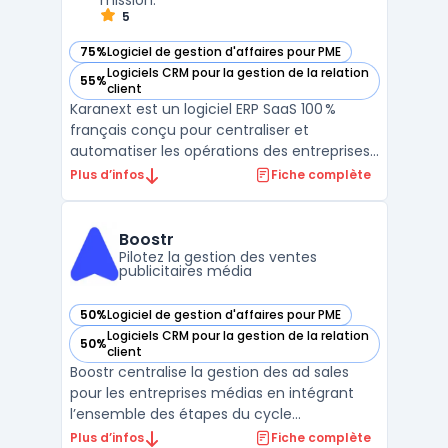
mission.
5
75%
Logiciel de gestion d'affaires pour PME
— voir Karanext dans cette catégorie
Logiciels CRM pour la gestion de la relation
55%
— voir Karanext dans cette catégorie
client
Karanext est un logiciel ERP SaaS 100 %
français conçu pour centraliser et
automatiser les opérations des entreprises
de services. Les équipes d’ESN, bureaux
Plus d’infos
Fiche complète
d’études, cabinets de conseil et agences
utilisent cette plateforme pour structurer
l’ensemble de leurs processus : gestion
Boostr
commerciale, organ ...
Pilotez la gestion des ventes
publicitaires média
50%
Logiciel de gestion d'affaires pour PME
— voir Boostr dans cette catégorie
Logiciels CRM pour la gestion de la relation
50%
— voir Boostr dans cette catégorie
client
Boostr centralise la gestion des ad sales
pour les entreprises médias en intégrant
l’ensemble des étapes du cycle
commercial et opérationnel. Les équipes de
Plus d’infos
Fiche complète