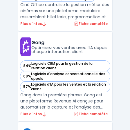
— voir Ciné Office dans cette catégorie
Ciné Office centralise la gestion métier des
cinémas sur une plateforme modulaire
rassemblant billetterie, programmation et
opérations courantes. Les exploitants
Plus d’infos
Fiche complète
disposent ainsi d’un système pour organiser
la gestion quotidienne des salles, qu’elles
soient uniques ou réparties sur plusieurs
Gong
sites de ...
Optimisez vos ventes avec l’IA depuis
chaque interaction client
Logiciels CRM pour la gestion de la
84%
— voir Gong dans cette catégorie
relation client
Logiciels d'analyse conversationnelle des
68%
— voir Gong dans cette catégorie
appels
Logiciels d'IA pour les ventes et la relation
57%
— voir Gong dans cette catégorie
client
Gong dans la première phrase. Gong est
une plateforme Revenue AI conçue pour
automatiser la capture et l’analyse des
interactions clients. Elle centralise en temps
Plus d’infos
Fiche complète
réel toutes les données issues des
échanges entre équipes revenue et