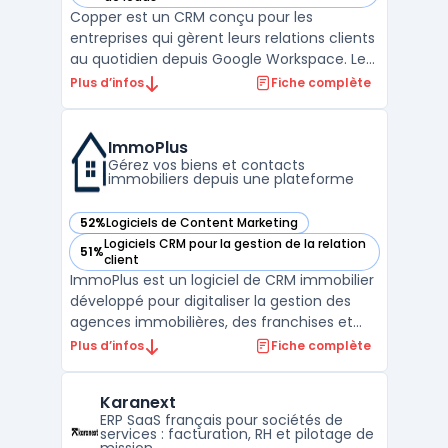
Copper est un CRM conçu pour les
entreprises qui gèrent leurs relations clients
au quotidien depuis Google Workspace. Les
équipes qui travaillent sur Gmail, Calendar
Plus d’infos
Fiche complète
et Drive rencontrent souvent une
multiplicité de canaux et des transferts
d’informations entre différents outils.
ImmoPlus
Copper permet la cen ...
Gérez vos biens et contacts
immobiliers depuis une plateforme
52%
Logiciels de Content Marketing
— voir ImmoPlus dans cette catégorie
Logiciels CRM pour la gestion de la relation
51%
— voir ImmoPlus dans cette catégorie
client
ImmoPlus est un logiciel de CRM immobilier
développé pour digitaliser la gestion des
agences immobilières, des franchises et
des agents autonomes. Ce service
Plus d’infos
Fiche complète
regroupe en ligne toutes les opérations
liées à la gestion immobilière : biens,
Karanext
contacts, agenda, communications et
ERP SaaS français pour sociétés de
publication d’annonces. Le ...
services : facturation, RH et pilotage de