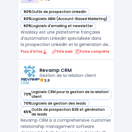
90%
Outils de prospection LinkedIn
— voir Waalaxy dans cette catégorie
60%
Logiciels ABM (Account-Based Marketing)
— voir Waalaxy dans cette catégorie
60%
Logiciels d'emailing et newsletter
— voir Waalaxy dans cette catégorie
Waalaxy est une plateforme française
d'automation LinkedIn spécialisée dans
la prospection LinkedIn et la génération de
leads B2B. Elle centralise l'automatisation
Plus d’infos
Site web
Fiche complète
des invitations, des messages directs et des
visites de profils LinkedIn dans une
extension Chrome intégrée. La solu ...
Revamp CRM
Gestion de la relation client
3,9
Logiciels CRM pour la gestion de la relation
70%
— voir Revamp CRM dans cette catégorie
client
70%
Logiciels de gestion des leads
— voir Revamp CRM dans cette catégorie
Outils de prospection B2B et génération
65%
— voir Revamp CRM dans cette catégorie
de leads
Revamp CRM is a comprehensive customer
relationship management software