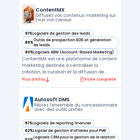
de l’identification de profils à la mise en
poste, en associant l’applicant tracking et la
ContentMX
gesti ...
Diffusez vos contenus marketing sur
tous vos canaux
91%
Logiciels de gestion des leads
— voir ContentMX dans cette catégorie
Outils de prospection B2B et génération
89%
— voir ContentMX dans cette catégorie
de leads
80%
Logiciels ABM (Account-Based Marketing)
— voir ContentMX dans cette catégorie
ContentMX est une plateforme de content
marketing destinée à centraliser la
création, la curation et la diffusion de
contenus dans un contexte de réseaux de
Plus d’infos
Fiche complète
partenaires commerciaux. Les entreprises
disposant de distributeurs ou de
consultants rencontrent la question de
Autosoft DMS
maintenir une communication ré ...
Pilotez l’ensemble du concessionnaire
avec des outils unifiés
81%
Logiciels de reporting financier
— voir Autosoft DMS dans cette catégorie
62%
Logiciel de gestion d'affaires pour PME
— voir Autosoft DMS dans cette catégorie
Logiciels CRM pour la gestion de la relation
53%