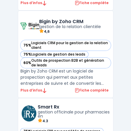
en productivité. Conçu pour les
Plus d’infos
Fiche complète
professionnels du droit, cet outil facilite la
gestion des dossiers clients,
l'automatisation de la facturation juridique
Bigin by Zoho CRM
gestion de la relation clientèle
et l'organisation ...
4,6
Logiciels CRM pour la gestion de la relation
75%
— voir Bigin by Zoho CRM dans cette catégorie
client
75%
Logiciels de gestion des leads
— voir Bigin by Zoho CRM dans cette catégorie
Outils de prospection B2B et génération
60%
— voir Bigin by Zoho CRM dans cette catégorie
de leads
Bigin by Zoho CRM est un logiciel de
prospection qui permet aux petites
entreprises de suivre et de convertir les
prospects. Il offre des fonctionnalités telles
Plus d’infos
Fiche complète
que la gestion des contacts, des tâches et
des calendriers, ainsi que des outils de
Smart Rx
reporting. Avec Bigin, les utilisateurs
gestion officinale pour pharmacies
peuvent automat ...
en
4.3