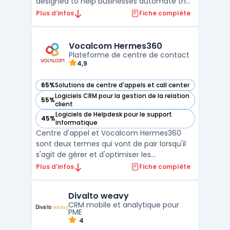
designed to help businesses automate their
marketing automation process and
Plus d’infos
Fiche complète
optimize their sales pipeline. With its user-
friendly interface and multiple integrations,
Revamp CRM simplifies lead tracking, email
Vocalcom Hermes360
marketing, custome ...
Plateforme de centre de contact
4,9
65%
Solutions de centre d'appels et call center
— voir Vocalcom Hermes360 dans cette catégorie
Logiciels CRM pour la gestion de la relation
55%
— voir Vocalcom Hermes360 dans cette catégorie
client
Logiciels de Helpdesk pour le support
45%
— voir Vocalcom Hermes360 dans cette catégorie
informatique
Centre d'appel et Vocalcom Hermes360
sont deux termes qui vont de pair lorsqu'il
s'agit de gérer et d'optimiser les
performances d'un centre d'appel.
Plus d’infos
Fiche complète
Vocalcom Hermes360 est une plateforme
multi-canal entièrement intégrée qui
Divalto weavy
permet de gérer l'interaction client dans un
CRM mobile et analytique pour
centre d'appel. Elle offre un ...
PME
4