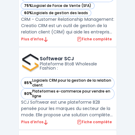
75%
Logiciel de Force de Vente (SFA)
— voir Creatio CRM dans cette catégorie
60%
Logiciels de gestion des leads
— voir Creatio CRM dans cette catégorie
CRM - Customer Relationship Management:
Creatio CRM est un outil de gestion de la
relation client (CRM) qui aide les entreprises
à gérer efficacement toutes les
Plus d’infos
Fiche complète
interactions avec leurs clients. Grâce à
Creatio CRM, les entreprises peuvent suivre
les ventes, le marketing et le service client
Softwear SCJ
à partir ...
Plateforme BtoB Wholesale
Fashion :
Logiciels CRM pour la gestion de la relation
85%
— voir Softwear SCJ dans cette catégorie
client
Plateformes e-commerce pour vendre en
80%
— voir Softwear SCJ dans cette catégorie
ligne
SCJ Softwear est une plateforme B2B
pensée pour les marques du secteur de la
mode. Elle propose une solution complète
pour gérer efficacement l’activité
Plus d’infos
Fiche complète
commerciale wholesale des métiers
fashion. Son showroom e-Commerce BtoB