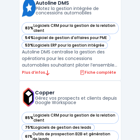
acheteurs, afin de fournir des insights
Autoline DMS
factuels sur les actions à ...
Pilotez la gestion intégrée de
concessions automobiles
Logiciels CRM pour la gestion de la relation
83%
— voir Autoline DMS dans cette catégorie
client
54%
Logiciel de gestion d'affaires pour PME
— voir Autoline DMS dans cette catégorie
53%
Logiciels ERP pour la gestion intégrée
— voir Autoline DMS dans cette catégorie
Autoline DMS centralise la gestion des
opérations pour les concessions
automobiles souhaitant piloter l’ensemble
du cycle métier, depuis la prospection
Plus d’infos
Fiche complète
commerciale jusqu’au suivi après-vente,
dans un environnement multi-site et multi-
marque. Le secteur de la distribution
Copper
automobile est confronté à l ...
Gérez vos prospects et clients depuis
Google Workspace
Logiciels CRM pour la gestion de la relation
85%
— voir Copper dans cette catégorie
client
75%
Logiciels de gestion des leads
— voir Copper dans cette catégorie
Outils de prospection B2B et génération
61%
— voir Copper dans cette catégorie
de leads