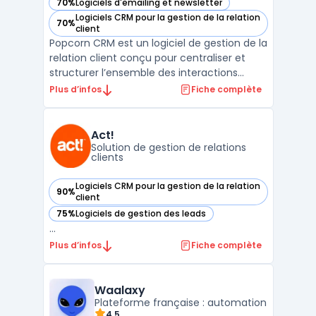
70%
Logiciels d'emailing et newsletter
— voir Popcorn CRM dans cette catégorie
Logiciels CRM pour la gestion de la relation
70%
— voir Popcorn CRM dans cette catégorie
client
Popcorn CRM est un logiciel de gestion de la
relation client conçu pour centraliser et
structurer l’ensemble des interactions
commerciales des entreprises. Ce logiciel
Plus d’infos
Fiche complète
s’adresse aux structures qui recherchent
une solution de crm prospection adaptée à
leurs besoins quotidiens de suivi client, tout
Act!
en ...
Solution de gestion de relations
clients
Logiciels CRM pour la gestion de la relation
90%
— voir Act! dans cette catégorie
client
75%
Logiciels de gestion des leads
— voir Act! dans cette catégorie
...
Plus d’infos
Fiche complète
Waalaxy
Plateforme française : automation
4.5