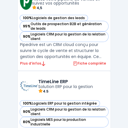
marketing to ...
suivez vos opportunités
4,5
100%
Logiciels de gestion des leads
— voir Pipedrive dans cette catégorie
Outils de prospection B2B et génération
95%
— voir Pipedrive dans cette catégorie
de leads
Logiciels CRM pour la gestion de la relation
90%
— voir Pipedrive dans cette catégorie
client
Pipedrive est un CRM cloud conçu pour
suivre le cycle de vente et structurer la
gestion des opportunités en équipe. Ce
logiciel cible les équipes commerciales des
Plus d’infos
Fiche complète
PME et des startups souhaitant centraliser
le suivi des prospects et organiser leurs
processus de relation client. L’enjeu
TimeLine ERP
Solution ERP pour la gestion
principal est ...
4.5
100%
Logiciels ERP pour la gestion intégrée
— voir TimeLine ERP dans cette catégorie
Logiciels CRM pour la gestion de la relation
90%
— voir TimeLine ERP dans cette catégorie
client
Logiciels MES pour la production
80%
— voir TimeLine ERP dans cette catégorie
industrielle