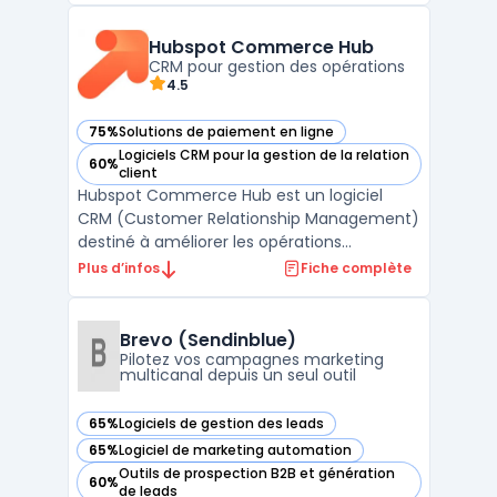
d’un vivier, des conversations, des
opportunités, de la prospection et des
Hubspot Commerce Hub
clients. Il ...
CRM pour gestion des opérations
4.5
75%
Solutions de paiement en ligne
— voir Hubspot Commerce Hub dans cette catégorie
Logiciels CRM pour la gestion de la relation
60%
— voir Hubspot Commerce Hub dans cette catégorie
client
Hubspot Commerce Hub est un logiciel
CRM (Customer Relationship Management)
destiné à améliorer les opérations
commerciales et de gestion des ventes.
Plus d’infos
Fiche complète
Développé par Hubspot, ce logiciel est
conçu pour répondre aux besoins des DSI,
DAF, DRH, DirMarket, DirCo, DirLogistique, DG,
Brevo (Sendinblue)
PDG et indépendants. Hu ...
Pilotez vos campagnes marketing
multicanal depuis un seul outil
65%
Logiciels de gestion des leads
— voir Brevo (Sendinblue) dans cette catégorie
65%
Logiciel de marketing automation
— voir Brevo (Sendinblue) dans cette catégorie
Outils de prospection B2B et génération
60%
— voir Brevo (Sendinblue) dans cette catégorie
de leads