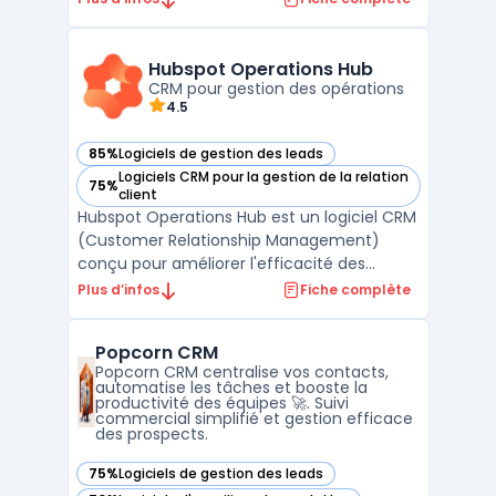
traditionnels, noCRM se concentre
exclusivement sur l'acquisition et la gestion
des opportunités commerciales, en évitant
Hubspot Operations Hub
la complexité souvent associée aux s ...
CRM pour gestion des opérations
4.5
85%
Logiciels de gestion des leads
— voir Hubspot Operations Hub dans cette catégorie
Logiciels CRM pour la gestion de la relation
75%
— voir Hubspot Operations Hub dans cette catégorie
client
Hubspot Operations Hub est un logiciel CRM
(Customer Relationship Management)
conçu pour améliorer l'efficacité des
opérations commerciales et de gestion des
Plus d’infos
Fiche complète
ventes.Développé par Hubspot, ce logiciel
est destiné aux DSI, DAF, DRH, DirMarket,
Popcorn CRM
DirCo, DirLogistique, DG, PDG et
Popcorn CRM centralise vos contacts,
indépendants. Hubspot Ope ...
automatise les tâches et booste la
productivité des équipes 🚀. Suivi
commercial simplifié et gestion efficace
des prospects.
75%
Logiciels de gestion des leads
— voir Popcorn CRM dans cette catégorie