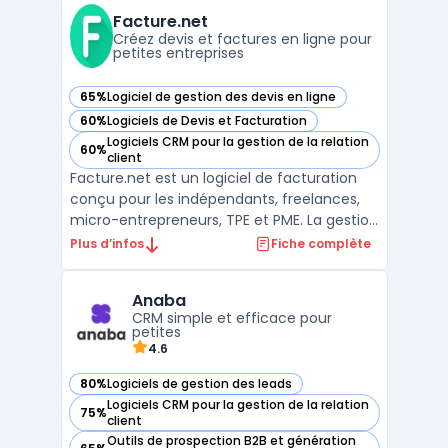
permet aux marques de simplifier les
Facture.net
commandes d’entrée de saison et de réa ...
Créez devis et factures en ligne pour
petites entreprises
65%
Logiciel de gestion des devis en ligne
— voir Facture.net dans cette catégorie
60%
Logiciels de Devis et Facturation
— voir Facture.net dans cette catégorie
Logiciels CRM pour la gestion de la relation
60%
— voir Facture.net dans cette catégorie
client
Facture.net est un logiciel de facturation
conçu pour les indépendants, freelances,
micro-entrepreneurs, TPE et PME. La gestion
de devis et de factures représente une
Plus d’infos
Fiche complète
activité courante, impliquant le respect de
la loi anti-fraude TVA et de la facturation
Anaba
électronique. Facture.net centralise ces
CRM simple et efficace pour
proc ...
petites
4.6
80%
Logiciels de gestion des leads
— voir Anaba dans cette catégorie
Logiciels CRM pour la gestion de la relation
75%
— voir Anaba dans cette catégorie
client
Outils de prospection B2B et génération