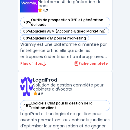
Plateforme AI de génération de
solution complète ...
leads
4.7
Outils de prospection B2B et génération
70%
— voir Warmly dans cette catégorie
de leads
65%
Logiciels ABM (Account-Based Marketing)
— voir Warmly dans cette catégorie
60%
Logiciels d'IA pour le marketing
— voir Warmly dans cette catégorie
Warmly est une plateforme alimentée par
l'intelligence artificielle qui aide les
entreprises à identifier et à interagir avec
des visiteurs à fort potentiel sur leur site
Plus d’infos
Fiche complète
web, en se basant sur des signaux
d'intention. Elle permet aux équipes
LegalProd
commerciales et marketing de repérer les
Solution de gestion complète pour
visiteurs anonyme ...
cabinets d'avocats
4.5
Logiciels CRM pour la gestion de la
45%
— voir LegalProd dans cette catégorie
relation client
LegalProd est un logiciel de gestion pour
avocats permettant aux cabinets juridiques
d'optimiser leur organisation et de gagner