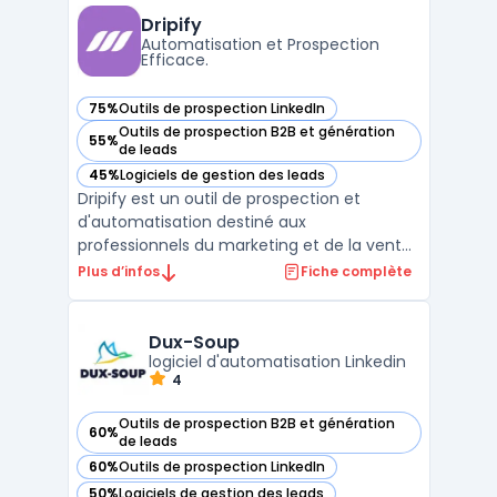
et les directions RevOps confrontées à
Dripify
l’éparpil ...
Automatisation et Prospection
Efficace.
75%
Outils de prospection LinkedIn
— voir Dripify dans cette catégorie
Outils de prospection B2B et génération
55%
— voir Dripify dans cette catégorie
de leads
45%
Logiciels de gestion des leads
— voir Dripify dans cette catégorie
Dripify est un outil de prospection et
d'automatisation destiné aux
professionnels du marketing et de la vente.
La plateforme facilite la mise en place de
Plus d’infos
Fiche complète
campagnes de prospection automatisées
pour une interaction efficace avec les
leads.Grâce à ses fonctionnalités avancées,
Dux-Soup
Dripify permet de progra ...
logiciel d'automatisation Linkedin
4
Outils de prospection B2B et génération
60%
— voir Dux-Soup dans cette catégorie
de leads
60%
Outils de prospection LinkedIn
— voir Dux-Soup dans cette catégorie
50%
Logiciels de gestion des leads