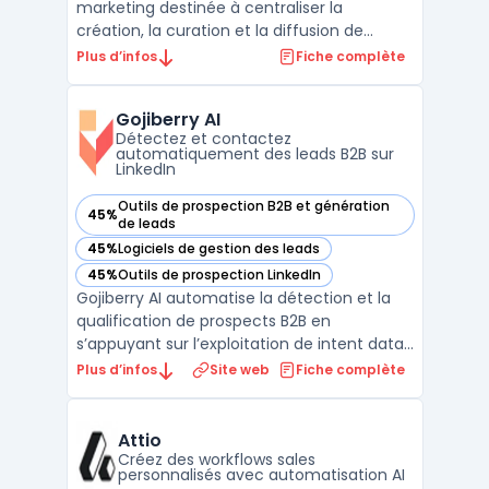
marketing destinée à centraliser la
création, la curation et la diffusion de
contenus dans un contexte de réseaux de
Plus d’infos
Fiche complète
partenaires commerciaux. Les entreprises
disposant de distributeurs ou de
Gojiberry AI
consultants rencontrent la question de
Détectez et contactez
maintenir une communication ré ...
automatiquement des leads B2B sur
LinkedIn
Outils de prospection B2B et génération
45%
— voir Gojiberry AI dans cette catégorie
de leads
45%
Logiciels de gestion des leads
— voir Gojiberry AI dans cette catégorie
45%
Outils de prospection LinkedIn
— voir Gojiberry AI dans cette catégorie
Gojiberry AI automatise la détection et la
qualification de prospects B2B en
s’appuyant sur l’exploitation de intent data.
Ce logiciel s’adresse aux fondateurs, aux
Plus d’infos
Site web
Fiche complète
équipes commerciales réduites et aux SDR
impliqués dans la génération de leads sans
multiplier les outils. De nombreuses petites
Attio
entrep ...
Créez des workflows sales
personnalisés avec automatisation AI