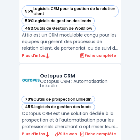
Logiciels CRM pour la gestion de la relation
55%
— voir Attio dans cette catégorie
client
50%
Logiciels de gestion des leads
— voir Attio dans cette catégorie
45%
Outils de Gestion de Workflow
— voir Attio dans cette catégorie
Attio est un CRM modulable conçu pour les
équipes qui gèrent des processus de
relation client, de partenariat, ou de suivi de
transactions. Sa structure s'appuie sur un
Plus d’infos
Fiche complète
modèle de données ajustable, permettant
d'organiser les contacts, sociétés,
opportunités et entités spécifiques selon
Octopus CRM
les besoins i ...
Octopus CRM : Automatisation
LinkedIn
70%
Outils de prospection LinkedIn
— voir Octopus CRM dans cette catégorie
45%
Logiciels de gestion des leads
— voir Octopus CRM dans cette catégorie
Octopus CRM est une solution dédiée à la
prospection et à l'automatisation pour les
professionnels cherchant à optimiser leurs
actions sur LinkedIn. La plateforme offre
Plus d’infos
Site web
Fiche complète
une suite d'outils permettant de créer des