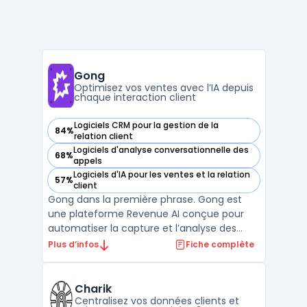
Gong
Optimisez vos ventes avec l’IA depuis
chaque interaction client
Logiciels CRM pour la gestion de la
84%
— voir Gong dans cette catégorie
relation client
Logiciels d'analyse conversationnelle des
68%
— voir Gong dans cette catégorie
appels
Logiciels d'IA pour les ventes et la relation
57%
— voir Gong dans cette catégorie
client
Gong dans la première phrase. Gong est
une plateforme Revenue AI conçue pour
automatiser la capture et l’analyse des
interactions clients. Elle centralise en temps
Plus d’infos
Fiche complète
réel toutes les données issues des
échanges entre équipes revenue et
acheteurs, afin de fournir des insights
Charik
factuels sur les actions à ...
Centralisez vos données clients et