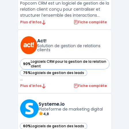
Popcorn CRM est un logiciel de gestion de la
relation client conçu pour centraliser et
structurer l’ensemble des interactions
commerciales des entreprises. Ce logiciel
Plus d’infos
Fiche complète
s’adresse aux structures qui recherchent
une solution de crm prospection adaptée à
leurs besoins quotidiens de suivi client, tout
Act!
en ...
Solution de gestion de relations
clients
Logiciels CRM pour la gestion de la relation
90%
— voir Act! dans cette catégorie
client
75%
Logiciels de gestion des leads
— voir Act! dans cette catégorie
...
Plus d’infos
Fiche complète
Systeme.io
Plateforme de marketing digital
4,8
60%
Logiciels de gestion des leads
— voir Systeme.io dans cette catégorie