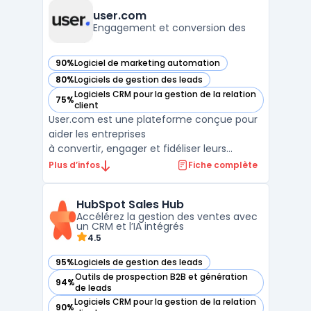
solution propose des capacités de ...
user.com
Engagement et conversion des
90%
Logiciel de marketing automation
— voir user.com dans cette catégorie
80%
Logiciels de gestion des leads
— voir user.com dans cette catégorie
Logiciels CRM pour la gestion de la relation
75%
— voir user.com dans cette catégorie
client
User.com est une plateforme conçue pour
aider les entreprises
à convertir, engager et fidéliser leurs
utilisateurs. Grâce à une
Plus d’infos
Fiche complète
communication omnicanale, cet outil
permet de transmettre le bon message via
HubSpot Sales Hub
le bon canal au bon utilisateur, au moment
Accélérez la gestion des ventes avec
opportun. User.com offre une
un CRM et l’IA intégrés
meilleure compréhension ...
4.5
95%
Logiciels de gestion des leads
— voir HubSpot Sales Hub dans cette catégorie
Outils de prospection B2B et génération
94%
— voir HubSpot Sales Hub dans cette catégorie
de leads
Logiciels CRM pour la gestion de la relation
90%