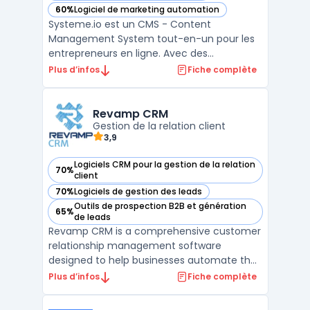
60%
Logiciel de marketing automation
— voir Systeme.io dans cette catégorie
Systeme.io est un CMS - Content
Management System tout-en-un pour les
entrepreneurs en ligne. Avec des
fonctionnalités comme la création de
Plus d’infos
Fiche complète
pages de vente, la gestion d'abonnements
et de paiements en ligne, l'e-mail
marketing et l'affiliation, il permet aux
Revamp CRM
Gestion de la relation client
utilisateurs de simplifier leur processus ...
3,9
Logiciels CRM pour la gestion de la relation
70%
— voir Revamp CRM dans cette catégorie
client
70%
Logiciels de gestion des leads
— voir Revamp CRM dans cette catégorie
Outils de prospection B2B et génération
65%
— voir Revamp CRM dans cette catégorie
de leads
Revamp CRM is a comprehensive customer
relationship management software
designed to help businesses automate their
marketing automation process and
Plus d’infos
Fiche complète
optimize their sales pipeline. With its user-
friendly interface and multiple integrations,