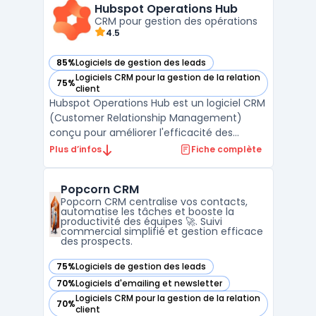
des opportunités commerciales, en évitant
Hubspot Operations Hub
la complexité souvent associée aux s ...
CRM pour gestion des opérations
4.5
85%
Logiciels de gestion des leads
— voir Hubspot Operations Hub dans cette catégorie
Logiciels CRM pour la gestion de la relation
75%
— voir Hubspot Operations Hub dans cette catégorie
client
Hubspot Operations Hub est un logiciel CRM
(Customer Relationship Management)
conçu pour améliorer l'efficacité des
opérations commerciales et de gestion des
Plus d’infos
Fiche complète
ventes.Développé par Hubspot, ce logiciel
est destiné aux DSI, DAF, DRH, DirMarket,
Popcorn CRM
DirCo, DirLogistique, DG, PDG et
Popcorn CRM centralise vos contacts,
indépendants. Hubspot Ope ...
automatise les tâches et booste la
productivité des équipes 🚀. Suivi
commercial simplifié et gestion efficace
des prospects.
75%
Logiciels de gestion des leads
— voir Popcorn CRM dans cette catégorie
70%
Logiciels d'emailing et newsletter
— voir Popcorn CRM dans cette catégorie
Logiciels CRM pour la gestion de la relation
70%
— voir Popcorn CRM dans cette catégorie
client