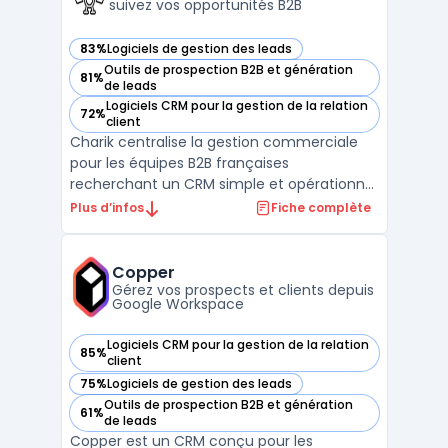
suivez vos opportunités B2B
83%
Logiciels de gestion des leads
— voir Charik dans cette catégorie
Outils de prospection B2B et génération
81%
— voir Charik dans cette catégorie
de leads
Logiciels CRM pour la gestion de la relation
72%
— voir Charik dans cette catégorie
client
Charik centralise la gestion commerciale
pour les équipes B2B françaises
recherchant un CRM simple et opérationnel
couvrant toutes les étapes, de la gestion de
Plus d’infos
Fiche complète
contacts à l’émission de devis. Le produit
s’adresse aux PME, startups, fonds
d’investissement et cabinets de
Copper
recrutement pilotant leur pros ...
Gérez vos prospects et clients depuis
Google Workspace
Logiciels CRM pour la gestion de la relation
85%
— voir Copper dans cette catégorie
client
75%
Logiciels de gestion des leads
— voir Copper dans cette catégorie
Outils de prospection B2B et génération
61%
— voir Copper dans cette catégorie
de leads
Copper est un CRM conçu pour les