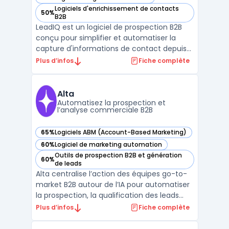
— voir LeadIQ dans cette catégorie
Logiciels d'enrichissement de contacts
50%
— voir LeadIQ dans cette catégorie
B2B
LeadIQ est un logiciel de prospection B2B
conçu pour simplifier et automatiser la
capture d'informations de contact depuis
des sources comme LinkedIn Sales
Plus d’infos
Fiche complète
Navigator. Il s'intègre parfaitement avec les
principaux outils CRM comme Salesforce et
HubSpot, permettant aux équipes
Alta
commerciales d'enrichir ...
Automatisez la prospection et
l’analyse commerciale B2B
65%
Logiciels ABM (Account-Based Marketing)
— voir Alta dans cette catégorie
60%
Logiciel de marketing automation
— voir Alta dans cette catégorie
Outils de prospection B2B et génération
60%
— voir Alta dans cette catégorie
de leads
Alta centralise l’action des équipes go-to-
market B2B autour de l’IA pour automatiser
la prospection, la qualification des leads
entrants et l’analyse des revenus dans un
Plus d’infos
Fiche complète
même espace sécurisé. Le produit cible
directement les équipes sales development