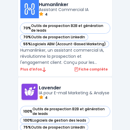
Revamp CRM simplifies lead tracking, email
Humanlinker
marketing, custome ...
Assistant Commercial IA
4
Outils de prospection B2B et génération
70%
— voir Humanlinker dans cette catégorie
de leads
70%
Outils de prospection LinkedIn
— voir Humanlinker dans cette catégorie
55%
Logiciels ABM (Account-Based Marketing)
— voir Humanlinker dans cette catégorie
Humanlinker, un assistant commercial IA,
révolutionne la prospection et
l'engagement client. Conçu pour les
équipes de vente, ce logiciel utilise
Plus d’infos
Fiche complète
l'intelligence artificielle pour offrir une
hyper-personnalisation des ventes. Avec
Humanlinker, les utilisateurs peuvent créer
Lavender
des messages de vente pers ...
IA pour E-mail Marketing & Analyse
4
Outils de prospection B2B et génération
100%
— voir Lavender dans cette catégorie
de leads
100%
Logiciels de gestion des leads
— voir Lavender dans cette catégorie
75%
Outils de prospection LinkedIn
— voir Lavender dans cette catégorie