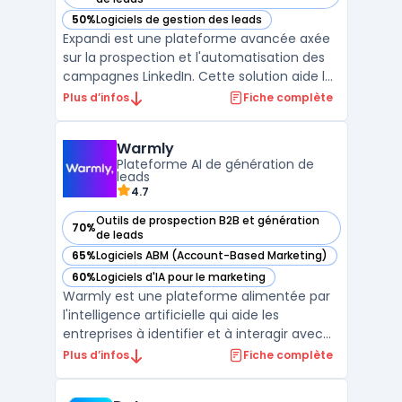
50%
Logiciels de gestion des leads
— voir Expandi dans cette catégorie
Expandi est une plateforme avancée axée
sur la prospection et l'automatisation des
campagnes LinkedIn. Cette solution aide les
entreprises à augmenter leur portée et leur
Plus d’infos
Fiche complète
engagement sur LinkedIn sans
compromettre la sécurité du compte.Utilisé
Warmly
principalement pour les campagnes de
Plateforme AI de génération de
prospection, Expandi ...
leads
4.7
Outils de prospection B2B et génération
70%
— voir Warmly dans cette catégorie
de leads
65%
Logiciels ABM (Account-Based Marketing)
— voir Warmly dans cette catégorie
60%
Logiciels d'IA pour le marketing
— voir Warmly dans cette catégorie
Warmly est une plateforme alimentée par
l'intelligence artificielle qui aide les
entreprises à identifier et à interagir avec
des visiteurs à fort potentiel sur leur site
Plus d’infos
Fiche complète
web, en se basant sur des signaux
d'intention. Elle permet aux équipes