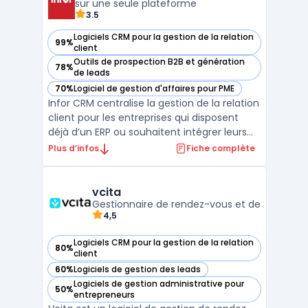
sur une seule plateforme
3.5
Logiciels CRM pour la gestion de la relation
99%
— voir Infor CRM dans cette catégorie
client
Outils de prospection B2B et génération
78%
— voir Infor CRM dans cette catégorie
de leads
70%
Logiciel de gestion d'affaires pour PME
— voir Infor CRM dans cette catégorie
Infor CRM centralise la gestion de la relation
client pour les entreprises qui disposent
déjà d’un ERP ou souhaitent intégrer leurs
flux commerciaux et services. Ce logiciel
Plus d’infos
Fiche complète
cloud s’adresse aux équipes commerciales,
marketing et support impliquées dans le
suivi des clients sur toute la durée du cycl ...
vcita
Gestionnaire de rendez-vous et de
4,5
Logiciels CRM pour la gestion de la relation
80%
— voir vcita dans cette catégorie
client
60%
Logiciels de gestion des leads
— voir vcita dans cette catégorie
Logiciels de gestion administrative pour
50%
— voir vcita dans cette catégorie
entrepreneurs