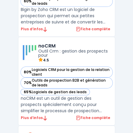
60%
— voir Bigin by Zoho CRM dans cette catégorie
de leads
Bigin by Zoho CRM est un logiciel de
prospection qui permet aux petites
entreprises de suivre et de convertir les
prospects. Il offre des fonctionnalités telles
Plus d’infos
Fiche complète
que la gestion des contacts, des tâches et
des calendriers, ainsi que des outils de
noCRM
reporting. Avec Bigin, les utilisateurs
Outil Crm : gestion des prospects
peuvent automat ...
pour
4.5
Logiciels CRM pour la gestion de la relation
80%
— voir noCRM dans cette catégorie
client
Outils de prospection B2B et génération
70%
— voir noCRM dans cette catégorie
de leads
65%
Logiciels de gestion des leads
— voir noCRM dans cette catégorie
noCRM est un outil de gestion des
prospects spécialement conçu pour
simplifier le processus de prospection
commerciale. Contrairement aux CRM
Plus d’infos
Fiche complète
traditionnels, noCRM se concentre
exclusivement sur l'acquisition et la gestion