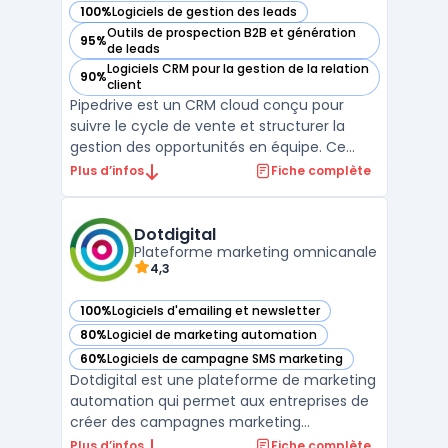
100%
Logiciels de gestion des leads
— voir Pipedrive dans cette catégorie
Outils de prospection B2B et génération
95%
— voir Pipedrive dans cette catégorie
de leads
Logiciels CRM pour la gestion de la relation
90%
— voir Pipedrive dans cette catégorie
client
Pipedrive est un CRM cloud conçu pour
suivre le cycle de vente et structurer la
gestion des opportunités en équipe. Ce
logiciel cible les équipes commerciales des
Plus d’infos
Fiche complète
PME et des startups souhaitant centraliser
le suivi des prospects et organiser leurs
processus de relation client. L’enjeu
Dotdigital
Plateforme marketing omnicanale
principal est ...
4,3
100%
Logiciels d'emailing et newsletter
— voir Dotdigital dans cette catégorie
80%
Logiciel de marketing automation
— voir Dotdigital dans cette catégorie
60%
Logiciels de campagne SMS marketing
— voir Dotdigital dans cette catégorie
Dotdigital est une plateforme de marketing
automation qui permet aux entreprises de
créer des campagnes marketing
personnalisées et hautement ciblées. Avec
Plus d’infos
Fiche complète