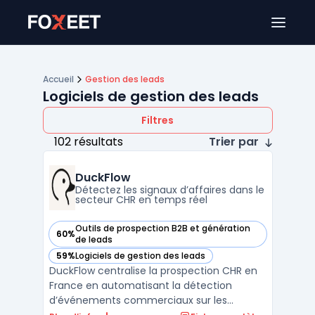
Ouver
Accueil
Gestion des leads
Logiciels de gestion des leads
Filtres
102 résultats
Trier par
DuckFlow
Détectez les signaux d’affaires dans le
secteur CHR en temps réel
Outils de prospection B2B et génération
60%
— voir DuckFlow dans cette catégorie
de leads
59%
Logiciels de gestion des leads
— voir DuckFlow dans cette catégorie
DuckFlow centralise la prospection CHR en
France en automatisant la détection
d’événements commerciaux sur les