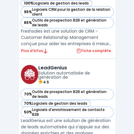
100%
Logiciels de gestion des leads
— voir Freshsales dans cette catégorie
Logiciels CRM pour la gestion de la relation
95%
— voir Freshsales dans cette catégorie
client
Outils de prospection B2B et génération
85%
— voir Freshsales dans cette catégorie
de leads
Freshsales est une solution de CRM -
Customer Relationship Management
conçue pour aider les entreprises à mieux
gérer leur processus de vente. Elle offre des
Plus d’infos
Fiche complète
fonctionnalités telles que la gestion des
contacts, le suivi des leads, la gestion des
LeadGenius
pipelines de vente et des rapports
Solution automatisée de
analytiques pour aid ...
génération de
4.5
Outils de prospection B2B et génération
70%
— voir LeadGenius dans cette catégorie
de leads
70%
Logiciels de gestion des leads
— voir LeadGenius dans cette catégorie
Logiciels d'enrichissement de contacts
50%
— voir LeadGenius dans cette catégorie
B2B
LeadGenius est une solution de génération
de leads automatisée qui s'appuie sur des
données enrichies et des analyses