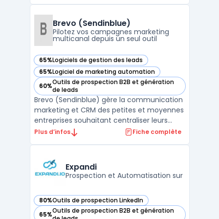
que professionnels et équipes disposent
d’un suivi organisé de leurs interactions.
L’outil couvre deux usages distincts :
Brevo (Sendinblue)
l’organisatio ...
Pilotez vos campagnes marketing
multicanal depuis un seul outil
65%
Logiciels de gestion des leads
— voir Brevo (Sendinblue) dans cette catégorie
65%
Logiciel de marketing automation
— voir Brevo (Sendinblue) dans cette catégorie
Outils de prospection B2B et génération
60%
— voir Brevo (Sendinblue) dans cette catégorie
de leads
Brevo (Sendinblue) gère la communication
marketing et CRM des petites et moyennes
entreprises souhaitant centraliser leurs
actions sans multiplier les outils. La
Plus d’infos
Fiche complète
plateforme s’adresse aux équipes qui
traitent un volume d’e-mails élevé et visent
à maîtriser leurs budgets, tout en
Expandi
respectant les exigen ...
Prospection et Automatisation sur
80%
Outils de prospection LinkedIn
— voir Expandi dans cette catégorie
Outils de prospection B2B et génération
65%
— voir Expandi dans cette catégorie
de leads