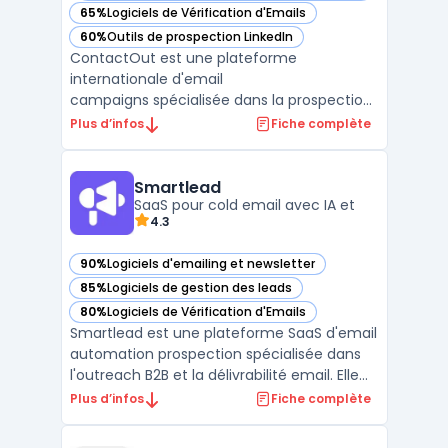
65%
Logiciels de Vérification d'Emails
— voir ContactOut dans cette catégorie
60%
Outils de prospection LinkedIn
— voir ContactOut dans cette catégorie
ContactOut est une plateforme
internationale d'email
campaigns spécialisée dans la prospection
B2B avec recherche de contacts
Plus d’infos
Fiche complète
professionnels. Elle centralise 350M+
professionnels issus de 40M entreprises
avec 200M emails, 100M téléphones et 40M
Smartlead
dossiers d'entreprises vérifiés. La ...
SaaS pour cold email avec IA et
4.3
90%
Logiciels d'emailing et newsletter
— voir Smartlead dans cette catégorie
85%
Logiciels de gestion des leads
— voir Smartlead dans cette catégorie
80%
Logiciels de Vérification d'Emails
— voir Smartlead dans cette catégorie
Smartlead est une plateforme SaaS d'email
automation prospection spécialisée dans
l'outreach B2B et la délivrabilité email. Elle
centralise la gestion des comptes email
Plus d’infos
Fiche complète
illimités, le warm-up automatisé et les
séquences de prospection multicanales. La