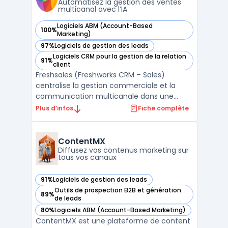
Automatisez la gestion des ventes
multicanal avec l’IA
Logiciels ABM (Account-Based
100%
— voir Freshsales (Freshworks CRM – Sales) dans cette caté
Marketing)
97%
Logiciels de gestion des leads
— voir Freshsales (Freshworks CRM – Sales) dans cette caté
Logiciels CRM pour la gestion de la relation
91%
— voir Freshsales (Freshworks CRM – Sales) dans cette caté
client
Freshsales (Freshworks CRM – Sales)
centralise la gestion commerciale et la
communication multicanale dans une
interface organisée pour les équipes de
Plus d’infos
Fiche complète
vente. La capacité à piloter le cycle de
vente complet, depuis la génération du
pipeline commercial jusqu’au suivi avancé
ContentMX
des remontées clients, s’ad ...
Diffusez vos contenus marketing sur
tous vos canaux
91%
Logiciels de gestion des leads
— voir ContentMX dans cette catégorie
Outils de prospection B2B et génération
89%
— voir ContentMX dans cette catégorie
de leads
80%
Logiciels ABM (Account-Based Marketing)
— voir ContentMX dans cette catégorie
ContentMX est une plateforme de content