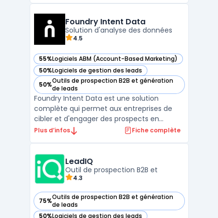
campagnes de prospection automatisées,
de suivre les interactions et d'analyser les
Foundry Intent Data
perf ...
Solution d'analyse des données
4.5
55%
Logiciels ABM (Account-Based Marketing)
— voir Foundry Intent Data dans cette catégorie
50%
Logiciels de gestion des leads
— voir Foundry Intent Data dans cette catégorie
Outils de prospection B2B et génération
50%
— voir Foundry Intent Data dans cette catégorie
de leads
Foundry Intent Data est une solution
complète qui permet aux entreprises de
cibler et d'engager des prospects en
analysant leurs comportements d'achat
Plus d’infos
Fiche complète
grâce à des données d'intention. Cette
technologie recueille des signaux à partir de
multiples sources, telles que le web public,
LeadIQ
les médias sociaux, ...
Outil de prospection B2B et
4.3
Outils de prospection B2B et génération
75%
— voir LeadIQ dans cette catégorie
de leads
50%
Logiciels de gestion des leads