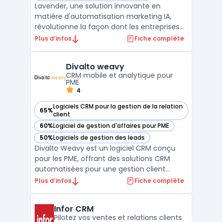
Lavender, une solution innovante en
matière d'automatisation marketing IA,
révolutionne la façon dont les entreprises
interagissent avec leurs clients. Cette
Plus d’infos
Fiche complète
plateforme utilise l'intelligence artificielle
pour optimiser les stratégies de marketing
Divalto weavy
par e-mail, en se concentrant sur la
CRM mobile et analytique pour
personnalisatio ...
PME
4
Logiciels CRM pour la gestion de la relation
65%
— voir Divalto weavy dans cette catégorie
client
60%
Logiciel de gestion d'affaires pour PME
— voir Divalto weavy dans cette catégorie
50%
Logiciels de gestion des leads
— voir Divalto weavy dans cette catégorie
Divalto Weavy est un logiciel CRM conçu
pour les PME, offrant des solutions CRM
automatisées pour une gestion client
efficace. Il permet une communication
Plus d’infos
Fiche complète
ciblée et personnalisée, améliorant
significativement l'engagement client.
Infor CRM
Grâce à ses techniques de gestion et de
Pilotez vos ventes et relations clients
suivi des leads, Divalto Weavy ...