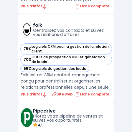
avancées pour améliorer les processus de
Plus d’infos
Fiche complète
prospection B2B. Cette plateforme utilise
l'intelligence des ventes pour fournir des
données précises et actualisées sur les
folk
prospects, ce qu ...
Centralisez vos contacts et suivez
vos relations d'affaires
Logiciels CRM pour la gestion de la relation
75%
— voir folk dans cette catégorie
client
Outils de prospection B2B et génération
70%
— voir folk dans cette catégorie
de leads
65%
Logiciels de gestion des leads
— voir folk dans cette catégorie
Folk est un CRM contact management
conçu pour centraliser et organiser les
relations professionnelles depuis une seule
interface. Destiné aux équipes de petite
Plus d’infos
Site web
Fiche complète
taille, ce logiciel cible des profils variés
comme fondateurs, investisseurs, agences,
Pipedrive
travailleurs indépendants ou responsables
Pilotez votre pipeline de ventes et
partenariat ...
suivez vos opportunités
4,5