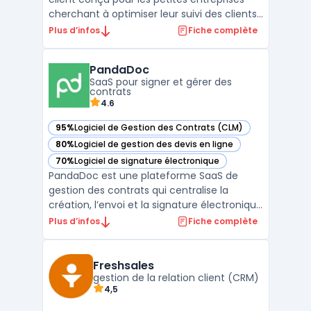
cherchant à optimiser leur suivi des clients
et à améliorer leurs performances
Plus d’infos
Fiche complète
commerciales. Simple d'utilisation, Anaba
se distingue par son interface intuitive qui
PandaDoc
permet une prise en main rapide et
SaaS pour signer et gérer des
efficace, re ...
contrats
4.6
95%
Logiciel de Gestion des Contrats (CLM)
— voir PandaDoc dans cette catégorie
80%
Logiciel de gestion des devis en ligne
— voir PandaDoc dans cette catégorie
70%
Logiciel de signature électronique
— voir PandaDoc dans cette catégorie
PandaDoc est une plateforme SaaS de
gestion des contrats qui centralise la
création, l’envoi et la signature électronique
de documents commerciaux et juridiques.
Plus d’infos
Fiche complète
Les équipes ventes, juridiques, achats et RH
orchestrent des signatures en ligne et des
signatures numériques sur tout support,
Freshsales
avec suivi ...
gestion de la relation client (CRM)
4,5