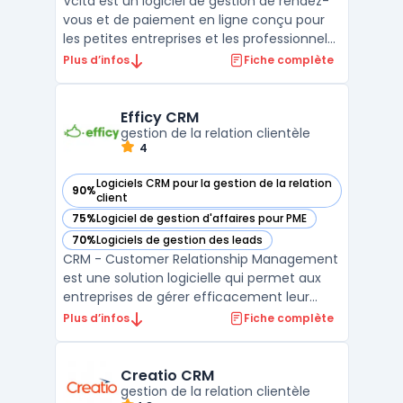
Vcita est un logiciel de gestion de rendez-
vous et de paiement en ligne conçu pour
les petites entreprises et les professionnels
indépendants. Il offre une gamme
Plus d’infos
Fiche complète
complète d'outils pour aider les utilisateurs
à gérer leur entreprise, à communiquer
avec leurs clients et à automatiser les
Efficy CRM
tâches admini ...
gestion de la relation clientèle
4
Logiciels CRM pour la gestion de la relation
90%
— voir Efficy CRM dans cette catégorie
client
75%
Logiciel de gestion d'affaires pour PME
— voir Efficy CRM dans cette catégorie
70%
Logiciels de gestion des leads
— voir Efficy CRM dans cette catégorie
CRM - Customer Relationship Management
est une solution logicielle qui permet aux
entreprises de gérer efficacement leur
relation client. Efficy CRM est l’un des
Plus d’infos
Fiche complète
logiciels CRM les plus complets du marché,
offrant une solution de gestion de la
relation client tout-en-un pour les PME et
Creatio CRM
grandes entrep ...
gestion de la relation clientèle