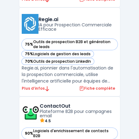
des outils de marketing par e-mail, de SMS,
de réseaux sociaux et de publicités en ligne
intégrés, Dotdigital offre une solution de
Regie.ai
marketing to ...
IA pour Prospection Commerciale
Efficace
Outils de prospection B2B et génération
75%
— voir Regie.ai dans cette catégorie
de leads
75%
Logiciels de gestion des leads
— voir Regie.ai dans cette catégorie
70%
Outils de prospection LinkedIn
— voir Regie.ai dans cette catégorie
Regie.ai, pionnier dans l'automatisation de
la prospection commerciale, utilise
l'intelligence artificielle pour équipes de
vente afin de transformer l'approche des
Plus d’infos
Fiche complète
entreprises en matière de prospection.
Cette plateforme avant-gardiste propose
ContactOut
des solutions d'automatisation des ventes,
Plateforme B2B pour campagnes
rendant la pr ...
email
4.5
Logiciels d'enrichissement de contacts
90%
— voir ContactOut dans cette catégorie
B2B