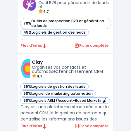
Outil B2B pour génération de leads
clients. Il ...
et
4.7
Outils de prospection B2B et génération
70%
— voir Adapt dans cette catégorie
de leads
45%
Logiciels de gestion des leads
— voir Adapt dans cette catégorie
...
Plus d’infos
Fiche complète
Clay
Organisez vos contacts et
automatisez l’enrichissement CRM
4.7
65%
Logiciels de gestion des leads
— voir Clay dans cette catégorie
50%
Logiciel de marketing automation
— voir Clay dans cette catégorie
50%
Logiciels ABM (Account-Based Marketing)
— voir Clay dans cette catégorie
Clay est une plateforme structurée pour le
personal CRM et la gestion de contacts qui
centralise les informations issues des
emails, réseaux sociaux et agendas afin
Plus d’infos
Fiche complète