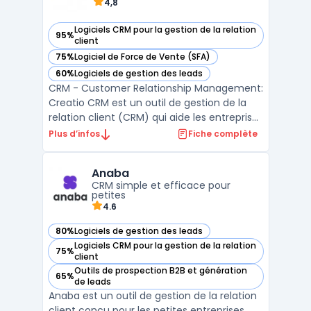
4,8
Logiciels CRM pour la gestion de la relation
95%
— voir Creatio CRM dans cette catégorie
client
75%
Logiciel de Force de Vente (SFA)
— voir Creatio CRM dans cette catégorie
60%
Logiciels de gestion des leads
— voir Creatio CRM dans cette catégorie
CRM - Customer Relationship Management:
Creatio CRM est un outil de gestion de la
relation client (CRM) qui aide les entreprises
à gérer efficacement toutes les
Plus d’infos
Fiche complète
interactions avec leurs clients. Grâce à
Creatio CRM, les entreprises peuvent suivre
Anaba
les ventes, le marketing et le service client
CRM simple et efficace pour
à partir ...
petites
4.6
80%
Logiciels de gestion des leads
— voir Anaba dans cette catégorie
Logiciels CRM pour la gestion de la relation
75%
— voir Anaba dans cette catégorie
client
Outils de prospection B2B et génération
65%
— voir Anaba dans cette catégorie
de leads
Anaba est un outil de gestion de la relation
client conçu pour les petites entreprises