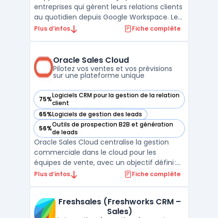
entreprises qui gèrent leurs relations clients
au quotidien depuis Google Workspace. Les
équipes qui travaillent sur Gmail, Calendar
Plus d’infos
Fiche complète
et Drive rencontrent souvent une
multiplicité de canaux et des transferts
d’informations entre différents outils.
Oracle Sales Cloud
Copper permet la cen ...
Pilotez vos ventes et vos prévisions
sur une plateforme unique
Logiciels CRM pour la gestion de la relation
75%
— voir Oracle Sales Cloud dans cette catégorie
client
65%
Logiciels de gestion des leads
— voir Oracle Sales Cloud dans cette catégorie
Outils de prospection B2B et génération
56%
— voir Oracle Sales Cloud dans cette catégorie
de leads
Oracle Sales Cloud centralise la gestion
commerciale dans le cloud pour les
équipes de vente, avec un objectif défini :
structurer l’exécution du cycle de vente sur
Plus d’infos
Fiche complète
des flux complexes, du premier contact à la
facturation. Cette plateforme intègre les
Freshsales (Freshworks CRM –
fonctionnalités nécessaires pour relier
Sales)
campagnes ...