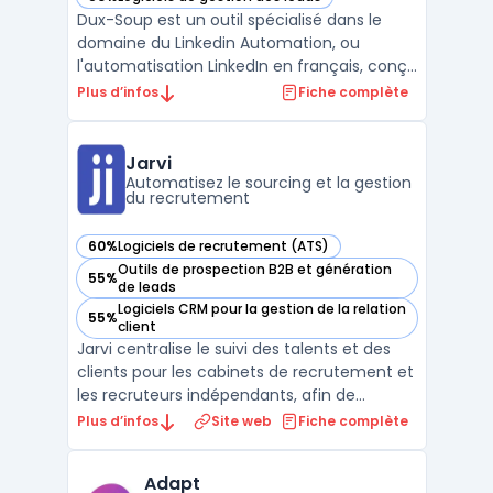
— voir Dux-Soup dans cette catégorie
Dux-Soup est un outil spécialisé dans le
domaine du Linkedin Automation, ou
l'automatisation LinkedIn en français, conçu
pour les professionnels dc. Sa mission
Plus d’infos
Fiche complète
principale est d'optimiser et d'accélérer le
pipeline de ventes sur LinkedIn, permettant
ainsi aux entreprises de maximiser leur
Jarvi
potentiel s ...
Automatisez le sourcing et la gestion
du recrutement
60%
Logiciels de recrutement (ATS)
— voir Jarvi dans cette catégorie
Outils de prospection B2B et génération
55%
— voir Jarvi dans cette catégorie
de leads
Logiciels CRM pour la gestion de la relation
55%
— voir Jarvi dans cette catégorie
client
Jarvi centralise le suivi des talents et des
clients pour les cabinets de recrutement et
les recruteurs indépendants, afin de
répondre à la multiplication des outils. Le
Plus d’infos
Site web
Fiche complète
logiciel réunit en une interface la gestion
d’un vivier, des conversations, des
Adapt
opportunités, de la prospection et des