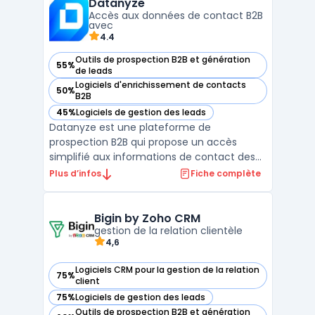
Datanyze
commerciales et marketing de repérer les
Accès aux données de contact B2B
visiteurs anonyme ...
avec
4.4
Outils de prospection B2B et génération
55%
— voir Datanyze dans cette catégorie
de leads
Logiciels d'enrichissement de contacts
50%
— voir Datanyze dans cette catégorie
B2B
45%
Logiciels de gestion des leads
— voir Datanyze dans cette catégorie
Datanyze est une plateforme de
prospection B2B qui propose un accès
simplifié aux informations de contact des
prospects via une extension Google
Plus d’infos
Fiche complète
Chrome. Elle permet aux équipes
commerciales de collecter des données de
contact (emails, numéros directs) en
Bigin by Zoho CRM
temps réel à partir de sites tels que LinkedI
gestion de la relation clientèle
4,6
...
Logiciels CRM pour la gestion de la relation
75%
— voir Bigin by Zoho CRM dans cette catégorie
client
75%
Logiciels de gestion des leads
— voir Bigin by Zoho CRM dans cette catégorie
Outils de prospection B2B et génération