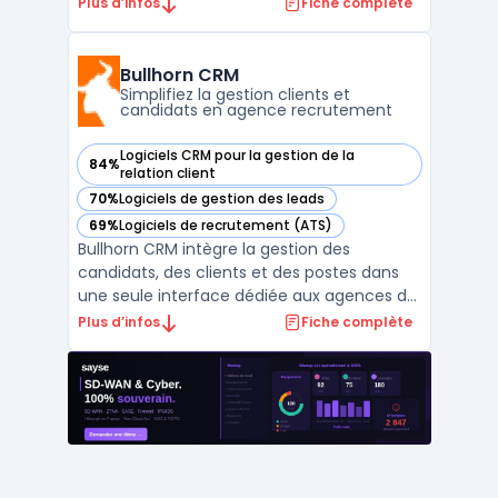
marchés des cafés, hôtels et restaurants.
Plus d’infos
Fiche complète
Ce service s’adresse aux éditeurs SaaS,
fournisseurs ou cabinets de services pour
faciliter l’identification rapide de nouveaux
Bullhorn CRM
projets, ouvertures ...
Simplifiez la gestion clients et
candidats en agence recrutement
Logiciels CRM pour la gestion de la
84%
— voir Bullhorn CRM dans cette catégorie
relation client
70%
Logiciels de gestion des leads
— voir Bullhorn CRM dans cette catégorie
69%
Logiciels de recrutement (ATS)
— voir Bullhorn CRM dans cette catégorie
Bullhorn CRM intègre la gestion des
candidats, des clients et des postes dans
une seule interface dédiée aux agences de
recrutement et d’intérim. L’outil prend en
Plus d’infos
Fiche complète
charge toutes les étapes du recrutement,
de l’identification de profils à la mise en
poste, en associant l’applicant tracking et la
gesti ...