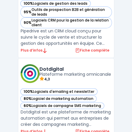
100%
Logiciels de gestion des leads
— voir Pipedrive dans cette catégorie
Outils de prospection B2B et génération
95%
— voir Pipedrive dans cette catégorie
de leads
Logiciels CRM pour la gestion de la relation
90%
— voir Pipedrive dans cette catégorie
client
Pipedrive est un CRM cloud conçu pour
suivre le cycle de vente et structurer la
gestion des opportunités en équipe. Ce
logiciel cible les équipes commerciales des
Plus d’infos
Fiche complète
PME et des startups souhaitant centraliser
le suivi des prospects et organiser leurs
processus de relation client. L’enjeu
Dotdigital
Plateforme marketing omnicanale
principal est ...
4,3
100%
Logiciels d'emailing et newsletter
— voir Dotdigital dans cette catégorie
80%
Logiciel de marketing automation
— voir Dotdigital dans cette catégorie
60%
Logiciels de campagne SMS marketing
— voir Dotdigital dans cette catégorie
Dotdigital est une plateforme de marketing
automation qui permet aux entreprises de
créer des campagnes marketing
personnalisées et hautement ciblées. Avec
Plus d’infos
Fiche complète