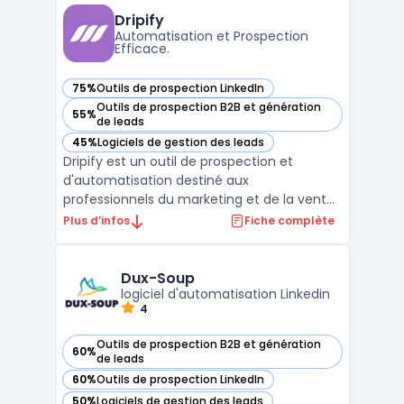
et les directions RevOps confrontées à
Dripify
l’éparpil ...
Automatisation et Prospection
Efficace.
75%
Outils de prospection LinkedIn
— voir Dripify dans cette catégorie
Outils de prospection B2B et génération
55%
— voir Dripify dans cette catégorie
de leads
45%
Logiciels de gestion des leads
— voir Dripify dans cette catégorie
Dripify est un outil de prospection et
d'automatisation destiné aux
professionnels du marketing et de la vente.
La plateforme facilite la mise en place de
Plus d’infos
Fiche complète
campagnes de prospection automatisées
pour une interaction efficace avec les
leads.Grâce à ses fonctionnalités avancées,
Dux-Soup
Dripify permet de progra ...
logiciel d'automatisation Linkedin
4
Outils de prospection B2B et génération
60%
— voir Dux-Soup dans cette catégorie
de leads
60%
Outils de prospection LinkedIn
— voir Dux-Soup dans cette catégorie
50%
Logiciels de gestion des leads