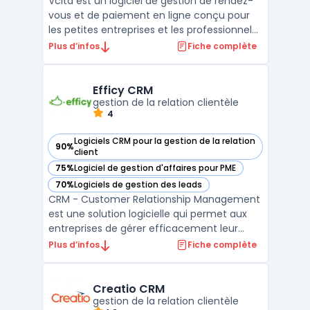
Vcita est un logiciel de gestion de rendez-
vous et de paiement en ligne conçu pour
les petites entreprises et les professionnels
indépendants. Il offre une gamme
Plus d’infos
Fiche complète
complète d'outils pour aider les utilisateurs
à gérer leur entreprise, à communiquer
avec leurs clients et à automatiser les
Efficy CRM
tâches admini ...
gestion de la relation clientèle
4
Logiciels CRM pour la gestion de la relation
90%
— voir Efficy CRM dans cette catégorie
client
75%
Logiciel de gestion d'affaires pour PME
— voir Efficy CRM dans cette catégorie
70%
Logiciels de gestion des leads
— voir Efficy CRM dans cette catégorie
CRM - Customer Relationship Management
est une solution logicielle qui permet aux
entreprises de gérer efficacement leur
relation client. Efficy CRM est l’un des
Plus d’infos
Fiche complète
logiciels CRM les plus complets du marché,
offrant une solution de gestion de la
relation client tout-en-un pour les PME et
Creatio CRM
grandes entrep ...
gestion de la relation clientèle