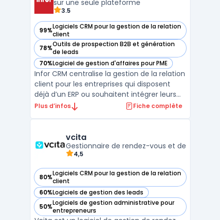
sur une seule plateforme
3.5
Logiciels CRM pour la gestion de la relation
99%
— voir Infor CRM dans cette catégorie
client
Outils de prospection B2B et génération
78%
— voir Infor CRM dans cette catégorie
de leads
70%
Logiciel de gestion d'affaires pour PME
— voir Infor CRM dans cette catégorie
Infor CRM centralise la gestion de la relation
client pour les entreprises qui disposent
déjà d’un ERP ou souhaitent intégrer leurs
flux commerciaux et services. Ce logiciel
Plus d’infos
Fiche complète
cloud s’adresse aux équipes commerciales,
marketing et support impliquées dans le
suivi des clients sur toute la durée du cycl ...
vcita
Gestionnaire de rendez-vous et de
4,5
Logiciels CRM pour la gestion de la relation
80%
— voir vcita dans cette catégorie
client
60%
Logiciels de gestion des leads
— voir vcita dans cette catégorie
Logiciels de gestion administrative pour
50%
— voir vcita dans cette catégorie
entrepreneurs