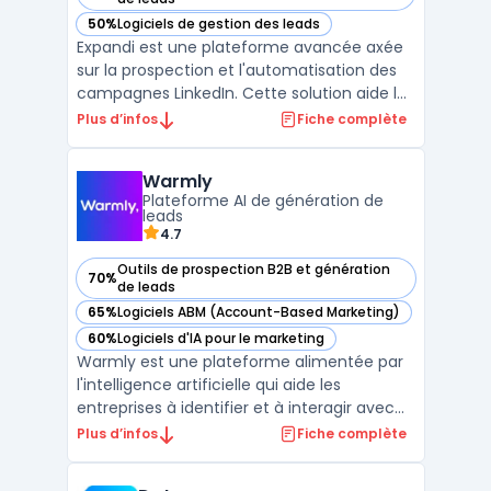
50%
Logiciels de gestion des leads
— voir Expandi dans cette catégorie
Expandi est une plateforme avancée axée
sur la prospection et l'automatisation des
campagnes LinkedIn. Cette solution aide les
entreprises à augmenter leur portée et leur
Plus d’infos
Fiche complète
engagement sur LinkedIn sans
compromettre la sécurité du compte.Utilisé
Warmly
principalement pour les campagnes de
Plateforme AI de génération de
prospection, Expandi ...
leads
4.7
Outils de prospection B2B et génération
70%
— voir Warmly dans cette catégorie
de leads
65%
Logiciels ABM (Account-Based Marketing)
— voir Warmly dans cette catégorie
60%
Logiciels d'IA pour le marketing
— voir Warmly dans cette catégorie
Warmly est une plateforme alimentée par
l'intelligence artificielle qui aide les
entreprises à identifier et à interagir avec
des visiteurs à fort potentiel sur leur site
Plus d’infos
Fiche complète
web, en se basant sur des signaux
d'intention. Elle permet aux équipes