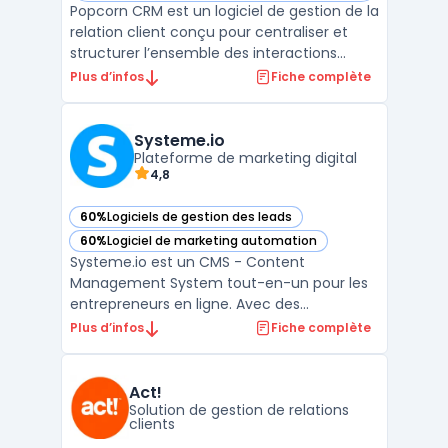
Popcorn CRM est un logiciel de gestion de la
relation client conçu pour centraliser et
structurer l’ensemble des interactions
commerciales des entreprises. Ce logiciel
Plus d’infos
Fiche complète
s’adresse aux structures qui recherchent
une solution de crm prospection adaptée à
leurs besoins quotidiens de suivi client, tout
Systeme.io
en ...
Plateforme de marketing digital
4,8
60%
Logiciels de gestion des leads
— voir Systeme.io dans cette catégorie
60%
Logiciel de marketing automation
— voir Systeme.io dans cette catégorie
Systeme.io est un CMS - Content
Management System tout-en-un pour les
entrepreneurs en ligne. Avec des
fonctionnalités comme la création de
Plus d’infos
Fiche complète
pages de vente, la gestion d'abonnements
et de paiements en ligne, l'e-mail
marketing et l'affiliation, il permet aux
Act!
utilisateurs de simplifier leur processus ...
Solution de gestion de relations
clients