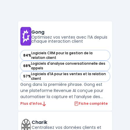
Gong
Optimisez vos ventes avec l’IA depuis
chaque interaction client
Logiciels CRM pour la gestion de la
84%
— voir Gong dans cette catégorie
relation client
Logiciels d'analyse conversationnelle des
68%
— voir Gong dans cette catégorie
appels
Logiciels d'IA pour les ventes et la relation
57%
— voir Gong dans cette catégorie
client
Gong dans la première phrase. Gong est
une plateforme Revenue AI conçue pour
automatiser la capture et l’analyse des
interactions clients. Elle centralise en temps
Plus d’infos
Fiche complète
réel toutes les données issues des
échanges entre équipes revenue et
acheteurs, afin de fournir des insights
Charik
factuels sur les actions à ...
Centralisez vos données clients et