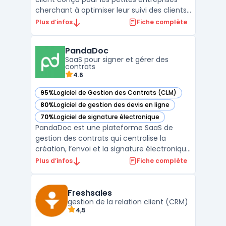
cherchant à optimiser leur suivi des clients
et à améliorer leurs performances
Plus d’infos
Fiche complète
commerciales. Simple d'utilisation, Anaba
se distingue par son interface intuitive qui
PandaDoc
permet une prise en main rapide et
SaaS pour signer et gérer des
efficace, re ...
contrats
4.6
95%
Logiciel de Gestion des Contrats (CLM)
— voir PandaDoc dans cette catégorie
80%
Logiciel de gestion des devis en ligne
— voir PandaDoc dans cette catégorie
70%
Logiciel de signature électronique
— voir PandaDoc dans cette catégorie
PandaDoc est une plateforme SaaS de
gestion des contrats qui centralise la
création, l’envoi et la signature électronique
de documents commerciaux et juridiques.
Plus d’infos
Fiche complète
Les équipes ventes, juridiques, achats et RH
orchestrent des signatures en ligne et des
signatures numériques sur tout support,
Freshsales
avec suivi ...
gestion de la relation client (CRM)
4,5