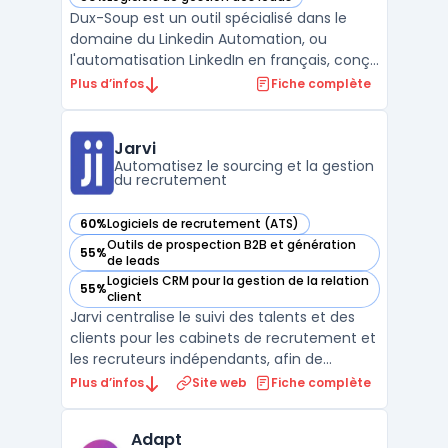
— voir Dux-Soup dans cette catégorie
Dux-Soup est un outil spécialisé dans le
domaine du Linkedin Automation, ou
l'automatisation LinkedIn en français, conçu
pour les professionnels dc. Sa mission
Plus d’infos
Fiche complète
principale est d'optimiser et d'accélérer le
pipeline de ventes sur LinkedIn, permettant
ainsi aux entreprises de maximiser leur
Jarvi
potentiel s ...
Automatisez le sourcing et la gestion
du recrutement
60%
Logiciels de recrutement (ATS)
— voir Jarvi dans cette catégorie
Outils de prospection B2B et génération
55%
— voir Jarvi dans cette catégorie
de leads
Logiciels CRM pour la gestion de la relation
55%
— voir Jarvi dans cette catégorie
client
Jarvi centralise le suivi des talents et des
clients pour les cabinets de recrutement et
les recruteurs indépendants, afin de
répondre à la multiplication des outils. Le
Plus d’infos
Site web
Fiche complète
logiciel réunit en une interface la gestion
d’un vivier, des conversations, des
Adapt
opportunités, de la prospection et des