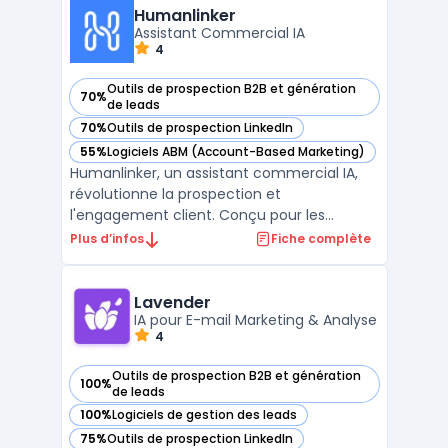
Revamp CRM simplifies lead tracking, email
Humanlinker
marketing, custome ...
Assistant Commercial IA
4
Outils de prospection B2B et génération
70%
— voir Humanlinker dans cette catégorie
de leads
70%
Outils de prospection LinkedIn
— voir Humanlinker dans cette catégorie
55%
Logiciels ABM (Account-Based Marketing)
— voir Humanlinker dans cette catégorie
Humanlinker, un assistant commercial IA,
révolutionne la prospection et
l'engagement client. Conçu pour les
équipes de vente, ce logiciel utilise
Plus d’infos
Fiche complète
l'intelligence artificielle pour offrir une
hyper-personnalisation des ventes. Avec
Humanlinker, les utilisateurs peuvent créer
Lavender
des messages de vente pers ...
IA pour E-mail Marketing & Analyse
4
Outils de prospection B2B et génération
100%
— voir Lavender dans cette catégorie
de leads
100%
Logiciels de gestion des leads
— voir Lavender dans cette catégorie
75%
Outils de prospection LinkedIn
— voir Lavender dans cette catégorie