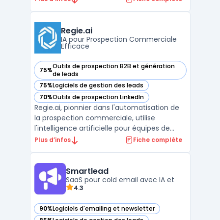
des outils de marketing par e-mail, de SMS,
de réseaux sociaux et de publicités en ligne
intégrés, Dotdigital offre une solution de
Regie.ai
marketing to ...
IA pour Prospection Commerciale
Efficace
Outils de prospection B2B et génération
75%
— voir Regie.ai dans cette catégorie
de leads
75%
Logiciels de gestion des leads
— voir Regie.ai dans cette catégorie
70%
Outils de prospection LinkedIn
— voir Regie.ai dans cette catégorie
Regie.ai, pionnier dans l'automatisation de
la prospection commerciale, utilise
l'intelligence artificielle pour équipes de
vente afin de transformer l'approche des
Plus d’infos
Fiche complète
entreprises en matière de prospection.
Cette plateforme avant-gardiste propose
des solutions d'automatisation des ventes,
Smartlead
rendant la pr ...
SaaS pour cold email avec IA et
4.3
90%
Logiciels d'emailing et newsletter
— voir Smartlead dans cette catégorie