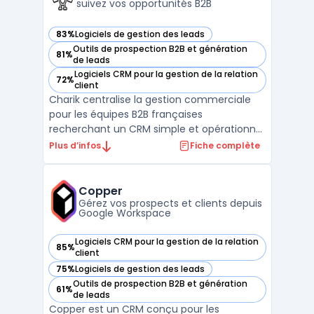
suivez vos opportunités B2B
83%
Logiciels de gestion des leads
— voir Charik dans cette catégorie
Outils de prospection B2B et génération
81%
— voir Charik dans cette catégorie
de leads
Logiciels CRM pour la gestion de la relation
72%
— voir Charik dans cette catégorie
client
Charik centralise la gestion commerciale
pour les équipes B2B françaises
recherchant un CRM simple et opérationnel
couvrant toutes les étapes, de la gestion de
Plus d’infos
Fiche complète
contacts à l’émission de devis. Le produit
s’adresse aux PME, startups, fonds
d’investissement et cabinets de
Copper
recrutement pilotant leur pros ...
Gérez vos prospects et clients depuis
Google Workspace
Logiciels CRM pour la gestion de la relation
85%
— voir Copper dans cette catégorie
client
75%
Logiciels de gestion des leads
— voir Copper dans cette catégorie
Outils de prospection B2B et génération
61%
— voir Copper dans cette catégorie
de leads
Copper est un CRM conçu pour les