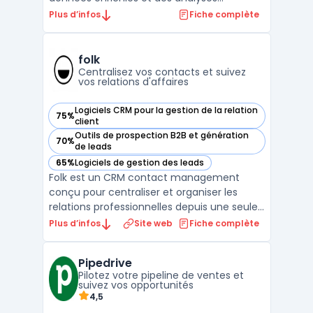
avancées pour améliorer les processus de
Plus d’infos
Fiche complète
prospection B2B. Cette plateforme utilise
l'intelligence des ventes pour fournir des
données précises et actualisées sur les
folk
prospects, ce qu ...
Centralisez vos contacts et suivez
vos relations d'affaires
Logiciels CRM pour la gestion de la relation
75%
— voir folk dans cette catégorie
client
Outils de prospection B2B et génération
70%
— voir folk dans cette catégorie
de leads
65%
Logiciels de gestion des leads
— voir folk dans cette catégorie
Folk est un CRM contact management
conçu pour centraliser et organiser les
relations professionnelles depuis une seule
interface. Destiné aux équipes de petite
Plus d’infos
Site web
Fiche complète
taille, ce logiciel cible des profils variés
comme fondateurs, investisseurs, agences,
Pipedrive
travailleurs indépendants ou responsables
Pilotez votre pipeline de ventes et
partenariat ...
suivez vos opportunités
4,5