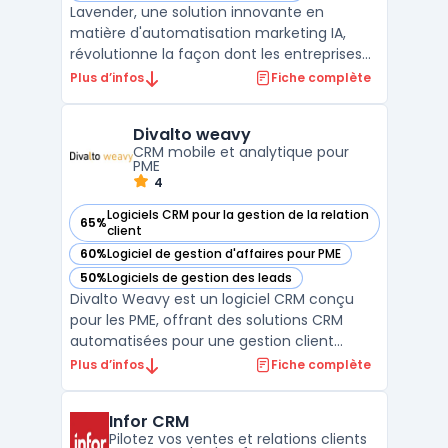
Lavender, une solution innovante en
matière d'automatisation marketing IA,
révolutionne la façon dont les entreprises
interagissent avec leurs clients. Cette
Plus d’infos
Fiche complète
plateforme utilise l'intelligence artificielle
pour optimiser les stratégies de marketing
Divalto weavy
par e-mail, en se concentrant sur la
CRM mobile et analytique pour
personnalisatio ...
PME
4
Logiciels CRM pour la gestion de la relation
65%
— voir Divalto weavy dans cette catégorie
client
60%
Logiciel de gestion d'affaires pour PME
— voir Divalto weavy dans cette catégorie
50%
Logiciels de gestion des leads
— voir Divalto weavy dans cette catégorie
Divalto Weavy est un logiciel CRM conçu
pour les PME, offrant des solutions CRM
automatisées pour une gestion client
efficace. Il permet une communication
Plus d’infos
Fiche complète
ciblée et personnalisée, améliorant
significativement l'engagement client.
Infor CRM
Grâce à ses techniques de gestion et de
Pilotez vos ventes et relations clients
suivi des leads, Divalto Weavy ...