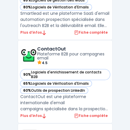
85%
Logiciels de gestion des leads
— voir Smartlead dans cette catégorie
80%
Logiciels de Vérification d'Emails
— voir Smartlead dans cette catégorie
Smartlead est une plateforme SaaS d'email
automation prospection spécialisée dans
l'outreach B2B et la délivrabilité email. Elle
centralise la gestion des comptes email
Plus d’infos
Fiche complète
illimités, le warm-up automatisé et les
séquences de prospection multicanales. La
ContactOut
solution propose des capacités de ...
Plateforme B2B pour campagnes
email
4.5
Logiciels d'enrichissement de contacts
90%
— voir ContactOut dans cette catégorie
B2B
65%
Logiciels de Vérification d'Emails
— voir ContactOut dans cette catégorie
60%
Outils de prospection LinkedIn
— voir ContactOut dans cette catégorie
ContactOut est une plateforme
internationale d'email
campaigns spécialisée dans la prospection
B2B avec recherche de contacts
Plus d’infos
Fiche complète
professionnels. Elle centralise 350M+
professionnels issus de 40M entreprises