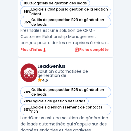
100%
Logiciels de gestion des leads
— voir Freshsales dans cette catégorie
Logiciels CRM pour la gestion de la relation
95%
— voir Freshsales dans cette catégorie
client
Outils de prospection B2B et génération
85%
— voir Freshsales dans cette catégorie
de leads
Freshsales est une solution de CRM -
Customer Relationship Management
conçue pour aider les entreprises à mieux
gérer leur processus de vente. Elle offre des
Plus d’infos
Fiche complète
fonctionnalités telles que la gestion des
contacts, le suivi des leads, la gestion des
LeadGenius
pipelines de vente et des rapports
Solution automatisée de
analytiques pour aid ...
génération de
4.5
Outils de prospection B2B et génération
70%
— voir LeadGenius dans cette catégorie
de leads
70%
Logiciels de gestion des leads
— voir LeadGenius dans cette catégorie
Logiciels d'enrichissement de contacts
50%
— voir LeadGenius dans cette catégorie
B2B
LeadGenius est une solution de génération
de leads automatisée qui s'appuie sur des
données enrichies et des analyses