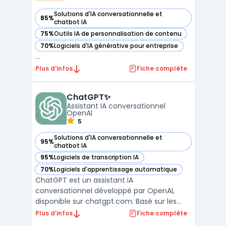
Solutions d'IA conversationnelle et
85%
— voir Claude✨ dans cette catégorie
chatbot IA
75%
Outils IA de personnalisation de contenu
— voir Claude✨ dans cette catégorie
70%
Logiciels d'IA générative pour entreprise
— voir Claude✨ dans cette catégorie
...
Plus d’infos
Fiche complète
ChatGPT✨
Assistant IA conversationnel
OpenAI
5
Solutions d'IA conversationnelle et
95%
— voir ChatGPT✨ dans cette catégorie
chatbot IA
95%
Logiciels de transcription IA
— voir ChatGPT✨ dans cette catégorie
70%
Logiciels d'apprentissage automatique
— voir ChatGPT✨ dans cette catégorie
ChatGPT est un assistant IA
conversationnel développé par OpenAI,
disponible sur chatgpt.com. Basé sur les
modèles GPT-4o, o3 et o4-mini selon le
Plus d’infos
Fiche complète
plan choisi, il traite les requêtes textuelles,