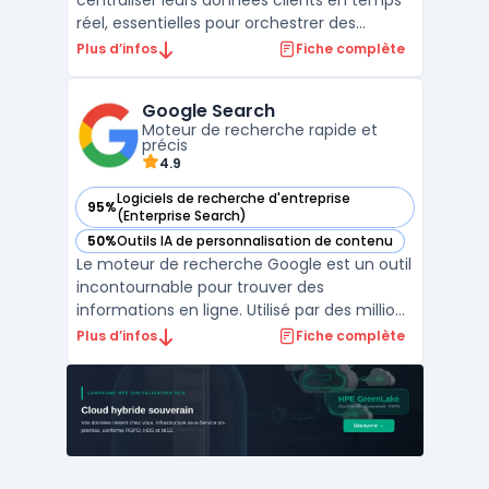
centraliser leurs données clients en temps
réel, essentielles pour orchestrer des
campagnes multicanales. Les directions
Plus d’infos
Fiche complète
marketing peuvent unifier les informations
comportementales, transactionnelles et
Google Search
d’engagement issues du web, du mobile et
Moteur de recherche rapide et
des plateformes e-comm ...
précis
4.9
Logiciels de recherche d'entreprise
95%
— voir Google Search dans cette catégorie
(Enterprise Search)
50%
Outils IA de personnalisation de contenu
— voir Google Search dans cette catégorie
Le moteur de recherche Google est un outil
incontournable pour trouver des
informations en ligne. Utilisé par des millions
de personnes chaque jour, il repose sur des
Plus d’infos
Fiche complète
algorithmes sophistiqués pour fournir des
résultats rapides et pertinents. Son
fonctionnement est basé sur une
indexation exhaustive ...