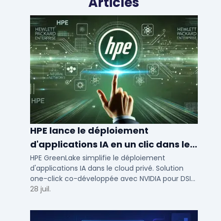
Articles
HPE lance le déploiement
d'applications IA en un clic dans le
cloud privé
HPE GreenLake simplifie le déploiement
d'applications IA dans le cloud privé. Solution
one-click co-développée avec NVIDIA pour DSI
de PME et ETI : performance et conformité.
28 juil.