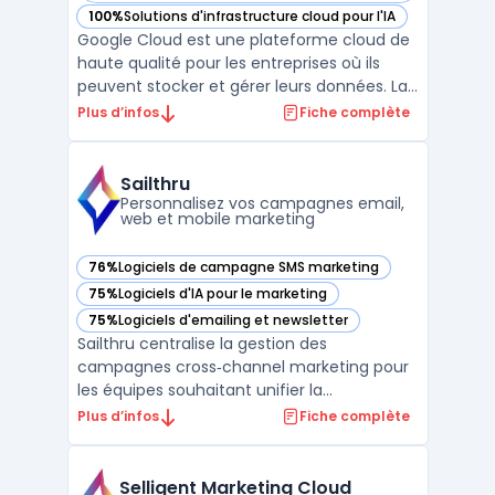
100%
Solutions d'infrastructure cloud pour l'IA
— voir Google Cloud dans cette catégorie
Google Cloud est une plateforme cloud de
haute qualité pour les entreprises où ils
peuvent stocker et gérer leurs données. La
gestion multi-cloud permet aux clients
Plus d’infos
Fiche complète
d'utiliser plusieurs services cloud
simultanément. La plateforme est
proposée par Google et offre diverses
Sailthru
fonctionnalités, telles que ...
Personnalisez vos campagnes email,
web et mobile marketing
76%
Logiciels de campagne SMS marketing
— voir Sailthru dans cette catégorie
75%
Logiciels d'IA pour le marketing
— voir Sailthru dans cette catégorie
75%
Logiciels d'emailing et newsletter
— voir Sailthru dans cette catégorie
Sailthru centralise la gestion des
campagnes cross‑channel marketing pour
les équipes souhaitant unifier la
personnalisation sur email, web et mobile.
Plus d’infos
Fiche complète
La plateforme cible les professionnels
cherchant à exploiter une vue unique client
pour gérer la pertinence de chaque
Selligent Marketing Cloud