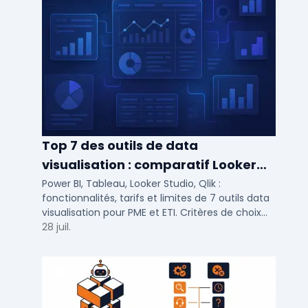
Top 7 des outils de data
visualisation : comparatif Looker
Studio, Tableau vs Power BI et
Power BI, Tableau, Looker Studio, Qlik :
fonctionnalités, tarifs et limites de 7 outils data
autres
visualisation pour PME et ETI. Critères de choix
selon votre SI et vos cas d'usage.
28 juil.