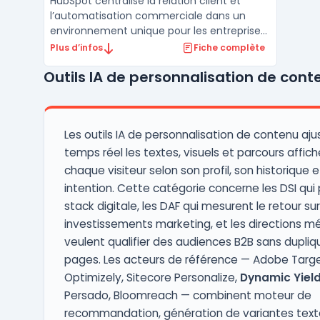
HubSpot centralise la relation client et
l’automatisation commerciale dans un
environnement unique pour les entreprises
de toute taille. La plateforme cible les
Plus d’infos
Fiche complète
équipes marketing, commerciales, service
Outils IA de personnalisation de cont
client et opérations qui souhaitent unifier
leur gestion client, leurs campagnes et leur
support, ...
Les outils IA de personnalisation de contenu aju
temps réel les textes, visuels et parcours affich
chaque visiteur selon son profil, son historique 
intention. Cette catégorie concerne les DSI qui p
stack digitale, les DAF qui mesurent le retour sur
investissements marketing, et les directions mé
veulent qualifier des audiences B2B sans dupliqu
pages. Les acteurs de référence — Adobe Targe
Optimizely, Sitecore Personalize,
Dynamic Yiel
Persado, Bloomreach — combinent moteur de
recommandation, génération de variantes text