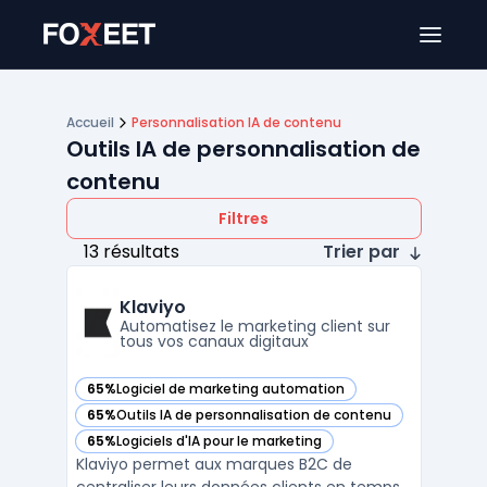
Ouver
Accueil
Personnalisation IA de contenu
Outils IA de personnalisation de
contenu
Filtres
13 résultats
Trier par
Klaviyo
Automatisez le marketing client sur
tous vos canaux digitaux
65%
Logiciel de marketing automation
— voir Klaviyo dans cette catégorie
65%
Outils IA de personnalisation de contenu
— voir Klaviyo dans cette catégorie
65%
Logiciels d'IA pour le marketing
— voir Klaviyo dans cette catégorie
Klaviyo permet aux marques B2C de