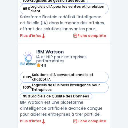
100%
Logiciels de gestion des leads
— voir Salesforce Einstein dans cette catégorie
Logiciels d'IA pour les ventes et la relation
95%
— voir Salesforce Einstein dans cette catégorie
client
Salesforce Einstein redéfinit l'intelligence
artificielle (IA) dans le monde des affaires,
offrant des solutions innovantes pour
transformer l'engagement client et la prise
Plus d’infos
Fiche complète
de décision. Avec des applications de
classification Einstein, les entreprises
IBM Watson
peuvent optimiser leur Field Service, en
IA et NLP pour entreprises
utilisa ...
performantes
4.5
Solutions d'IA conversationnelle et
100%
— voir IBM Watson dans cette catégorie
chatbot IA
Logiciels de Business Intelligence pour
100%
— voir IBM Watson dans cette catégorie
Entreprises
95%
Logiciels de Qualité des Données
— voir IBM Watson dans cette catégorie
IBM Watson est une plateforme
d'intelligence artificielle avancée conçue
pour aider les entreprises à tirer parti de
leurs données et à automatiser leurs
Plus d’infos
Fiche complète
processus critiques. Développé par IBM,