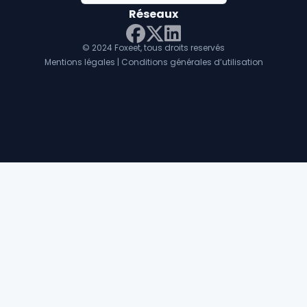
Réseaux
© 2024 Foxeet, tous droits reservés
LinkedIn
Facebook
Twitter X
Mentions légales
|
Conditions générales d’utilisation