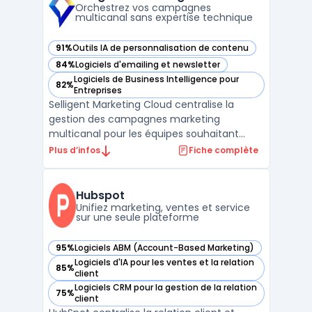
interaction digitale. Les activ ...
Orchestrez vos campagnes
multicanal sans expertise technique
91%
Outils IA de personnalisation de contenu
— voir Selligent Marketing Cloud dans cette catégorie
84%
Logiciels d'emailing et newsletter
— voir Selligent Marketing Cloud dans cette catégorie
Logiciels de Business Intelligence pour
82%
— voir Selligent Marketing Cloud dans cette catégorie
Entreprises
Selligent Marketing Cloud centralise la
gestion des campagnes marketing
multicanal pour les équipes souhaitant
automatiser la personnalisation à grande
Plus d’infos
Fiche complète
échelle. De nombreuses entreprises
rencontrent encore des freins techniques
lorsqu’il s’agit de coordonner emails, SMS,
Hubspot
messages mobiles et web tout ...
Unifiez marketing, ventes et service
sur une seule plateforme
95%
Logiciels ABM (Account-Based Marketing)
— voir Hubspot dans cette catégorie
Logiciels d'IA pour les ventes et la relation
85%
— voir Hubspot dans cette catégorie
client
Logiciels CRM pour la gestion de la relation
75%
— voir Hubspot dans cette catégorie
client