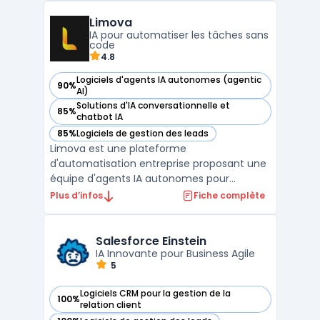
les images, les fichiers PDF et les données
Limova
structurées. OpenAI indique 300 millions
IA pour automatiser les tâches sans
d'utilisateurs hebdom ...
code
4.8
Logiciels d'agents IA autonomes (agentic
90%
— voir Limova dans cette catégorie
AI)
Solutions d'IA conversationnelle et
85%
— voir Limova dans cette catégorie
chatbot IA
85%
Logiciels de gestion des leads
— voir Limova dans cette catégorie
Limova est une plateforme
d'automatisation entreprise proposant une
équipe d'agents IA autonomes pour
exécuter tâches récurrentes sans
Plus d’infos
Fiche complète
intervention manuelle. Basée à Nice, cette
solution SaaS intègre onze assistants
virtuels spécialisés couvrant marketing,
Salesforce Einstein
IA Innovante pour Business Agile
service client, prospection ...
5
Logiciels CRM pour la gestion de la
100%
— voir Salesforce Einstein dans cette catégorie
relation client