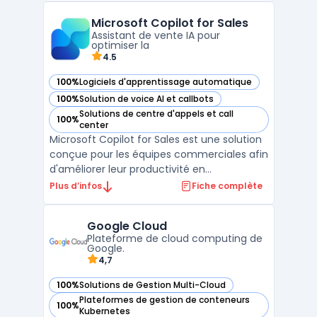
Watson combine le traitement du langage
Microsoft Copilot for Sales
naturel (NLP), l'apprentissage automatique
Assistant de vente IA pour
et l'analyse prédictive ...
optimiser la
4.5
100%
Logiciels d'apprentissage automatique
— voir Microsoft Copilot for Sales dans cette catégorie
100%
Solution de voice AI et callbots
— voir Microsoft Copilot for Sales dans cette catégorie
Solutions de centre d'appels et call
100%
— voir Microsoft Copilot for Sales dans cette catégorie
center
Microsoft Copilot for Sales est une solution
conçue pour les équipes commerciales afin
d'améliorer leur productivité en
automatisant les tâches répétitives et en
Plus d’infos
Fiche complète
simplifiant la gestion des processus de
vente. Cet outil intelligent, basé sur
Google Cloud
l'intelligence artificielle, permet de
Plateforme de cloud computing de
centraliser les info ...
Google.
4,7
100%
Solutions de Gestion Multi-Cloud
— voir Google Cloud dans cette catégorie
Plateformes de gestion de conteneurs
100%
— voir Google Cloud dans cette catégorie
Kubernetes