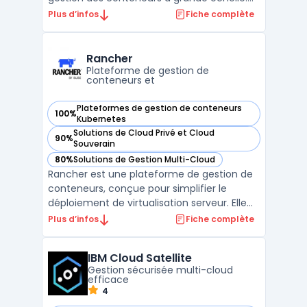
Elle permet de déployer, gérer, mettre à
Plus d’infos
Fiche complète
l’échelle et surveiller des applications
conteneurisées dans des environnements
cloud ou sur des infrastructures on-
Rancher
premise. Grâce à son archi ...
Plateforme de gestion de
conteneurs et
Plateformes de gestion de conteneurs
100%
— voir Rancher dans cette catégorie
Kubernetes
Solutions de Cloud Privé et Cloud
90%
— voir Rancher dans cette catégorie
Souverain
80%
Solutions de Gestion Multi-Cloud
— voir Rancher dans cette catégorie
Rancher est une plateforme de gestion de
conteneurs, conçue pour simplifier le
déploiement de virtualisation serveur. Elle
offre des capacités de gestion multi-cloud,
Plus d’infos
Fiche complète
une interface utilisateur intuitive et une
grande flexibilité grâce à la prise en charge
IBM Cloud Satellite
de Docker et de Kubernetes. Rancher est
Gestion sécurisée multi-cloud
égal ...
efficace
4