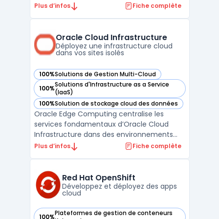
modernes. Elle offre la possibilité d'exécuter
Plus d’infos
Fiche complète
n'importe quel service de données natif du
cloud, dans n'importe quel environnement
cloud, tout en étant compatible avec
Oracle Cloud Infrastructure
toutes les plateformes ...
Déployez une infrastructure cloud
dans vos sites isolés
100%
Solutions de Gestion Multi-Cloud
— voir Oracle Cloud Infrastructure dans cette catégorie
Solutions d'Infrastructure as a Service
100%
— voir Oracle Cloud Infrastructure dans cette catégorie
(IaaS)
100%
Solution de stockage cloud des données
— voir Oracle Cloud Infrastructure dans cette catégorie
Oracle Edge Computing centralise les
services fondamentaux d’Oracle Cloud
Infrastructure dans des environnements
distribués, sur site ou isolés. Les entreprises
Plus d’infos
Fiche complète
disposant de sites industriels, de filiales
éloignées ou de contraintes réglementaires
renforcées disposent d'une solution pour
Red Hat OpenShift
traiter leu ...
Développez et déployez des apps
cloud
Plateformes de gestion de conteneurs
100%