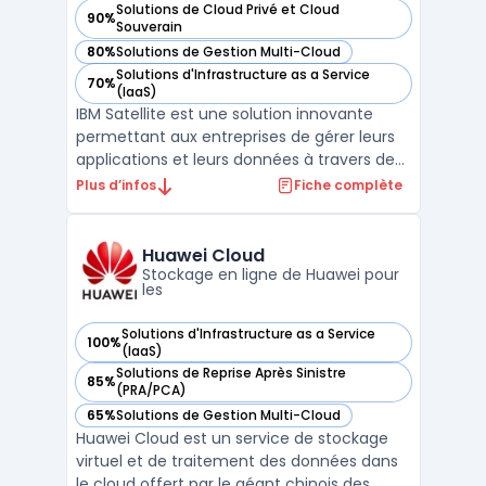
Solutions de Cloud Privé et Cloud
90%
— voir IBM Cloud Satellite dans cette catégorie
Souverain
80%
Solutions de Gestion Multi-Cloud
— voir IBM Cloud Satellite dans cette catégorie
Solutions d'Infrastructure as a Service
70%
— voir IBM Cloud Satellite dans cette catégorie
(IaaS)
IBM Satellite est une solution innovante
permettant aux entreprises de gérer leurs
applications et leurs données à travers des
environnements cloud variés. Grâce à IBM
Plus d’infos
Fiche complète
Satellite, il est possible de déployer des
services de manière sécurisée et efficace,
tout en conservant un contrôle centralisé.
Huawei Cloud
Cet ...
Stockage en ligne de Huawei pour
les
Solutions d'Infrastructure as a Service
100%
— voir Huawei Cloud dans cette catégorie
(IaaS)
Solutions de Reprise Après Sinistre
85%
— voir Huawei Cloud dans cette catégorie
(PRA/PCA)
65%
Solutions de Gestion Multi-Cloud
— voir Huawei Cloud dans cette catégorie
Huawei Cloud est un service de stockage
virtuel et de traitement des données dans
le cloud offert par le géant chinois des