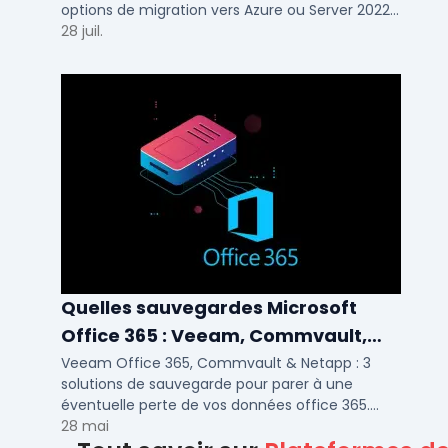
options de migration vers Azure ou Server 2022
pour TPE, PME et ETI.
28 juil.
Quelles sauvegardes Microsoft
Office 365 : Veeam, Commvault,
Netapp
Veeam Office 365, Commvault & Netapp : 3
solutions de sauvegarde pour parer à une
éventuelle perte de vos données office 365.
Voici notre ...
28 mai