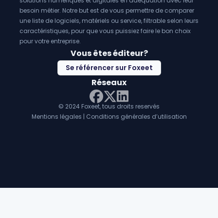
solutions numériques et digitales en adéquation avec leur
besoin métier. Notre but est de vous permettre de comparer
une liste de logiciels, matériels ou service, filtrable selon leurs
caractéristiques, pour que vous puissiez faire le bon choix
pour votre entreprise.
Vous êtes éditeur?
Se référencer sur Foxeet
Réseaux
© 2024 Foxeet, tous droits reservés
LinkedIn
Facebook
Twitter X
Mentions légales
|
Conditions générales d’utilisation