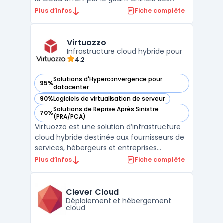
télécommunications, Huawei Technologies.
Plus d’infos
Fiche complète
La plateforme permet aux entreprises et
aux particuliers de stocker, gérer et
analyser leurs données à distance, en toute
Virtuozzo
sécurité et de ...
Infrastructure cloud hybride pour
4.2
Solutions d'Hyperconvergence pour
95%
— voir Virtuozzo dans cette catégorie
datacenter
90%
Logiciels de virtualisation de serveur
— voir Virtuozzo dans cette catégorie
Solutions de Reprise Après Sinistre
70%
— voir Virtuozzo dans cette catégorie
(PRA/PCA)
Virtuozzo est une solution d’infrastructure
cloud hybride destinée aux fournisseurs de
services, hébergeurs et entreprises
recherchant une plateforme flexible pour
Plus d’infos
Fiche complète
gérer des environnements cloud privés,
publics et hybrides. Grâce à une
combinaison de technologies de
Clever Cloud
virtualisation, de containers et ...
Déploiement et hébergement
cloud