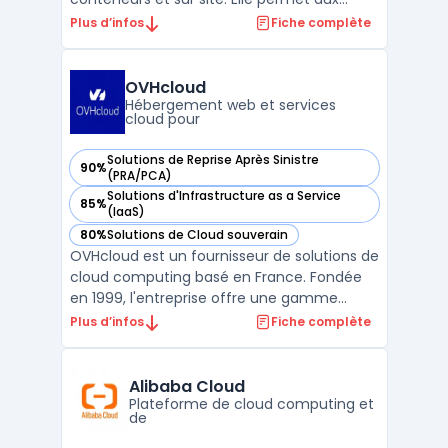
organisations de gérer plus efficacement
Plus d’infos
Fiche complète
leurs applications et de les déployer où elles
le souhaitent, qu'il s'agisse d'une
infrastructure publique, privée ou sur site. La
OVHcloud
solution Google Ant ...
Hébergement web et services
cloud pour
Solutions de Reprise Après Sinistre
90%
— voir OVHcloud dans cette catégorie
(PRA/PCA)
Solutions d'Infrastructure as a Service
85%
— voir OVHcloud dans cette catégorie
(IaaS)
80%
Solutions de Cloud souverain
— voir OVHcloud dans cette catégorie
OVHcloud est un fournisseur de solutions de
cloud computing basé en France. Fondée
en 1999, l'entreprise offre une gamme
complète de services cloud, y compris des
Plus d’infos
Fiche complète
serveurs dédiés, des serveurs cloud, des
solutions de stockage et des outils de
gestion de projets. La plateforme cloud
Alibaba Cloud
d'OVHcloud est co ...
Plateforme de cloud computing et
de