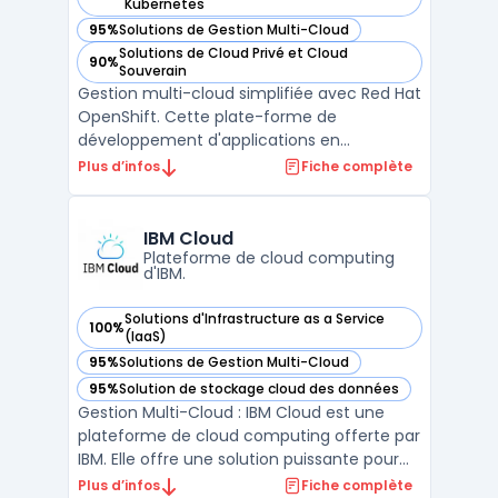
— voir Red Hat OpenShift dans cette catégorie
Kubernetes
95%
Solutions de Gestion Multi-Cloud
— voir Red Hat OpenShift dans cette catégorie
Solutions de Cloud Privé et Cloud
90%
— voir Red Hat OpenShift dans cette catégorie
Souverain
Gestion multi-cloud simplifiée avec Red Hat
OpenShift. Cette plate-forme de
développement d'applications en
conteneurs basée sur Kubernetes offre une
Plus d’infos
Fiche complète
expérience de développement cohérente
pour la construction et le déploiement
d'applications dans différents
IBM Cloud
environnements de cloud. Avec Red Hat
Plateforme de cloud computing
d'IBM.
Open ...
Solutions d'Infrastructure as a Service
100%
— voir IBM Cloud dans cette catégorie
(IaaS)
95%
Solutions de Gestion Multi-Cloud
— voir IBM Cloud dans cette catégorie
95%
Solution de stockage cloud des données
— voir IBM Cloud dans cette catégorie
Gestion Multi-Cloud : IBM Cloud est une
plateforme de cloud computing offerte par
IBM. Elle offre une solution puissante pour
les entreprises qui souhaitent migrer leurs
Plus d’infos
Fiche complète