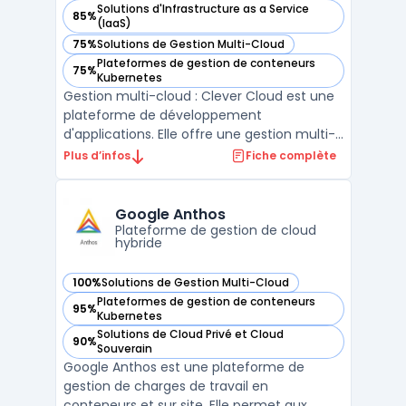
Solutions d'Infrastructure as a Service
85%
— voir Clever Cloud dans cette catégorie
(IaaS)
75%
Solutions de Gestion Multi-Cloud
— voir Clever Cloud dans cette catégorie
Plateformes de gestion de conteneurs
75%
— voir Clever Cloud dans cette catégorie
Kubernetes
Gestion multi-cloud : Clever Cloud est une
plateforme de développement
d'applications. Elle offre une gestion multi-
cloud automatique pour les infrastructures
Plus d’infos
Fiche complète
cloud telles que Amazon AWS, Google
Cloud ou encore Microsoft Azure. Avec
Clever Cloud, les développeurs peuvent
Google Anthos
facilement déployer leurs ap ...
Plateforme de gestion de cloud
hybride
100%
Solutions de Gestion Multi-Cloud
— voir Google Anthos dans cette catégorie
Plateformes de gestion de conteneurs
95%
— voir Google Anthos dans cette catégorie
Kubernetes
Solutions de Cloud Privé et Cloud
90%
— voir Google Anthos dans cette catégorie
Souverain
Google Anthos est une plateforme de
gestion de charges de travail en
conteneurs et sur site. Elle permet aux