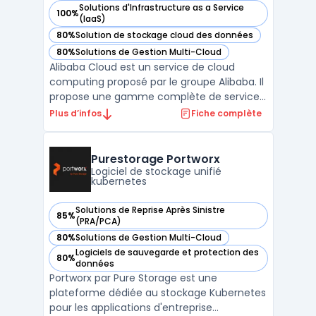
Solutions d'Infrastructure as a Service
100%
— voir Alibaba Cloud dans cette catégorie
(IaaS)
80%
Solution de stockage cloud des données
— voir Alibaba Cloud dans cette catégorie
80%
Solutions de Gestion Multi-Cloud
— voir Alibaba Cloud dans cette catégorie
Alibaba Cloud est un service de cloud
computing proposé par le groupe Alibaba. Il
propose une gamme complète de services
cloud adaptés aux entreprises, allant du
Plus d’infos
Fiche complète
stockage en ligne aux solutions de
virtualisation serveur. Alibaba Cloud est
surtout présent en Asie mais continue de
Purestorage Portworx
gagner en popularité ...
Logiciel de stockage unifié
kubernetes
Solutions de Reprise Après Sinistre
85%
— voir Purestorage Portworx dans cette catégorie
(PRA/PCA)
80%
Solutions de Gestion Multi-Cloud
— voir Purestorage Portworx dans cette catégorie
Logiciels de sauvegarde et protection des
80%
— voir Purestorage Portworx dans cette catégorie
données
Portworx par Pure Storage est une
plateforme dédiée au stockage Kubernetes
pour les applications d'entreprise