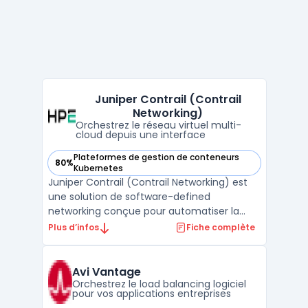
Juniper Contrail (Contrail
Networking)
Orchestrez le réseau virtuel multi-
cloud depuis une interface
Plateformes de gestion de conteneurs
80%
— voir Juniper Contrail (Contrail Networking) dans cette ca
Kubernetes
Juniper Contrail (Contrail Networking) est
une solution de software-defined
networking conçue pour automatiser la
gestion des politiques réseau et des flux
Plus d’infos
Fiche complète
entre cloud privé, public et environnements
hybrides. Elle cible les opérateurs cloud, les
fournisseurs de services et les entreprises
Avi Vantage
qui gèren ...
Orchestrez le load balancing logiciel
pour vos applications entreprises