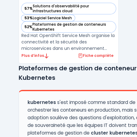
Solutions d'observabilité pour
57%
— voir Red Hat OpenShift Service Mesh dans cette catégori
infrastructures cloud
53%
Logiciel Service Mesh
— voir Red Hat OpenShift Service Mesh dans cette catégori
Plateformes de gestion de conteneurs
52%
— voir Red Hat OpenShift Service Mesh dans cette catégori
Kubernetes
Red Hat OpenShift Service Mesh organise la
connectivité et la sécurité des
microservices dans un environnement
OpenShift Container Platform. Cette
Plus d’infos
Fiche complète
solution insère une couche de contrôle
Plateformes de gestion de conteneur
transparente entre les services, s’intégrant
sans intervention sur le code applicatif. Les
Kubernetes
équipes de gestion des ...
kubernetes
s'est imposé comme standard de 
orchestrer les conteneurs en production, mais 
adoption soulève des questions d'exploitation,
de souveraineté que les équipes IT doivent tran
plateformes de gestion de
cluster kubernete