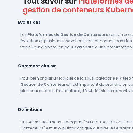
Tout savoir sur
Plateformes d
gestion de conteneurs Kubern
Evolutions
Les
Plateformes de Gestion de Conteneurs
sont en cons
évolution et plusieurs innovations sont attendues dans le
venir. Tout d'abord, on peut s'attendre à une amélioration
l'automatisation et de l'orchestration des conteneurs. Cela
les logiciels seront capables de gérer de manière plus eff
Comment choisir
autonome les différents conteneurs d'une entreprise. De pl
logiciels CRM pour entreprises
intégreront de plus en plus
d'analyse de données. Ces outils permettront aux entrepr
Pour bien choisir un logiciel de la sous-catégorie
Platefo
comprendre et optimiser l'utilisation de leurs conteneurs. E
Gestion de Conteneurs
, il est important de prendre en 
s'attendre à une meilleure intégration avec les autres outi
plusieurs critères. Tout d'abord, il faut définir clairement v
informatiques de l'entreprise. Cela permettra une meilleu
vos objectifs. Quelles sont les fonctionnalités dont vous a
et une plus grande efficacité dans la gestion des conteneu
Quel est votre budget ? Quel est le niveau de compétenc
Définitions
votre équipe ? Ensuite, il est recommandé de comparer
logiciels CRM pour entreprises
sur des sites de compa
Foxeet.fr. Ces plateformes vous permettent de filtrer les lo
Un logiciel de la sous-catégorie "Plateformes de Gestion 
fonction de vos critères et de consulter les avis des utilis
Conteneurs" est un outil informatique qui aide les entrepri