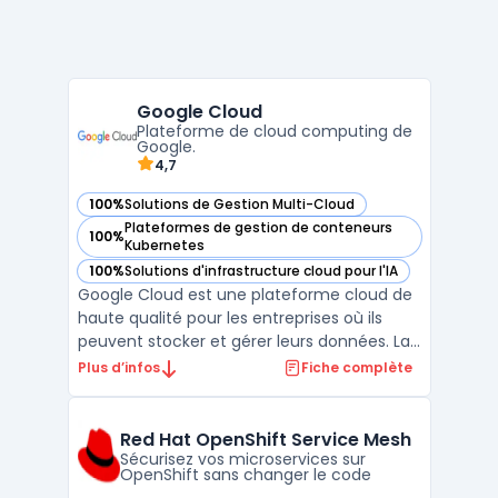
Google Cloud
Plateforme de cloud computing de
Google.
4,7
100%
Solutions de Gestion Multi-Cloud
— voir Google Cloud dans cette catégorie
Plateformes de gestion de conteneurs
100%
— voir Google Cloud dans cette catégorie
Kubernetes
100%
Solutions d'infrastructure cloud pour l'IA
— voir Google Cloud dans cette catégorie
Google Cloud est une plateforme cloud de
haute qualité pour les entreprises où ils
peuvent stocker et gérer leurs données. La
gestion multi-cloud permet aux clients
Plus d’infos
Fiche complète
d'utiliser plusieurs services cloud
simultanément. La plateforme est
proposée par Google et offre diverses
Red Hat OpenShift Service Mesh
fonctionnalités, telles que ...
Sécurisez vos microservices sur
OpenShift sans changer le code