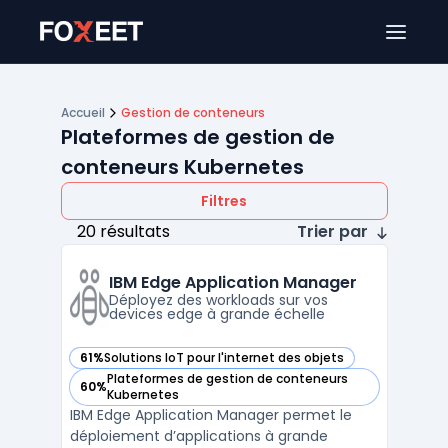
Ouver
Accueil
Gestion de conteneurs
Plateformes de gestion de
conteneurs Kubernetes
Filtres
20 résultats
Trier par
IBM Edge Application Manager
Déployez des workloads sur vos
devices edge à grande échelle
61%
Solutions IoT pour l'internet des objets
— voir IBM Edge Application Manager dans cette catégorie
Plateformes de gestion de conteneurs
60%
— voir IBM Edge Application Manager dans cette catégorie
Kubernetes
IBM Edge Application Manager permet le
déploiement d’applications à grande