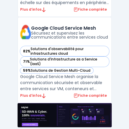
échelle sur des équipements en périphérie
de réseau. Les organisations ayant de
Plus d’infos
Fiche complète
nombreux sites distants utilisent ce logiciel
afin d’orchestrer le lifecycle management
d’applications et de modèles ML, en
Google Cloud Service Mesh
privilégiant une gest ...
Sécurisez et supervisez les
communications entre services cloud
Solutions d'observabilité pour
82%
— voir Google Cloud Service Mesh dans cette catégorie
infrastructures cloud
Solutions d'Infrastructure as a Service
71%
— voir Google Cloud Service Mesh dans cette catégorie
(IaaS)
59%
Solutions de Gestion Multi-Cloud
— voir Google Cloud Service Mesh dans cette catégorie
Google Cloud Service Mesh organise la
communication sécurisée et observable
entre services sur VM, conteneurs et
environnements multicloud. Ce service
Plus d’infos
Fiche complète
gère automatiquement le plan de contrôle
et, sur demande, le plan de données. Les
organisations dans le cloud rencontrent des
cas de gestion pour gar ...