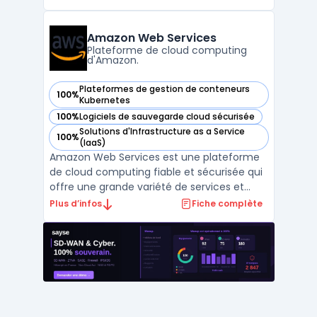
applications existantes dans le cloud. IBM
Cloud prend en charge la gestion multi-
cloud, ce qui signifie qu'elle permet aux
Amazon Web Services
entrep ...
Plateforme de cloud computing
d'Amazon.
Plateformes de gestion de conteneurs
100%
— voir Amazon Web Services dans cette catégorie
Kubernetes
100%
Logiciels de sauvegarde cloud sécurisée
— voir Amazon Web Services dans cette catégorie
Solutions d'Infrastructure as a Service
100%
— voir Amazon Web Services dans cette catégorie
(IaaS)
Amazon Web Services est une plateforme
de cloud computing fiable et sécurisée qui
offre une grande variété de services et
d'outils pour aider les entreprises à gérer de
Plus d’infos
Fiche complète
manière efficace leur infrastructure
informatique. Avec Amazon Web Services,
les clients peuvent accéder à une gestion
multi-cloud, ...