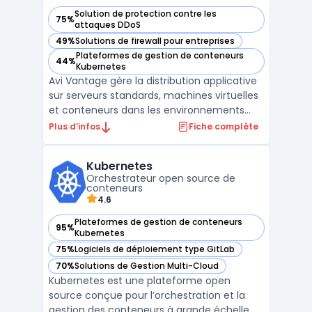
Solution de protection contre les
75%
— voir Avi Vantage dans cette catégorie
attaques DDoS
49%
Solutions de firewall pour entreprises
— voir Avi Vantage dans cette catégorie
Plateformes de gestion de conteneurs
44%
— voir Avi Vantage dans cette catégorie
Kubernetes
Avi Vantage gère la distribution applicative
sur serveurs standards, machines virtuelles
et conteneurs dans les environnements
entreprises qui opèrent à la fois sur site et
Plus d’infos
Fiche complète
dans le cloud. Ce logiciel cible les grandes
organisations qui souhaitent centraliser la
Kubernetes
gestion, automatiser le load balancing ...
Orchestrateur open source de
conteneurs
4.6
Plateformes de gestion de conteneurs
95%
— voir Kubernetes dans cette catégorie
Kubernetes
75%
Logiciels de déploiement type GitLab
— voir Kubernetes dans cette catégorie
70%
Solutions de Gestion Multi-Cloud
— voir Kubernetes dans cette catégorie
Kubernetes est une plateforme open
source conçue pour l’orchestration et la
gestion des conteneurs à grande échelle.