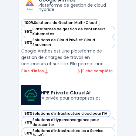
et la sécurité des sol ...
Plateforme de gestion de cloud
hybride
100%
Solutions de Gestion Multi-Cloud
— voir Google Anthos dans cette catégorie
Plateformes de gestion de conteneurs
95%
— voir Google Anthos dans cette catégorie
Kubernetes
Solutions de Cloud Privé et Cloud
90%
— voir Google Anthos dans cette catégorie
Souverain
Google Anthos est une plateforme de
gestion de charges de travail en
conteneurs et sur site. Elle permet aux
organisations de gérer plus efficacement
Plus d’infos
Fiche complète
leurs applications et de les déployer où elles
le souhaitent, qu'il s'agisse d'une
infrastructure publique, privée ou sur site. La
HPE Private Cloud AI
solution Google Ant ...
IA privée pour entreprises et
90%
Solutions d'infrastructure cloud pour l'IA
— voir HPE Private Cloud AI dans cette catégorie
Solutions d'Hyperconvergence pour
70%
— voir HPE Private Cloud AI dans cette catégorie
datacenter
Solutions d'Infrastructure as a Service
50%
— voir HPE Private Cloud AI dans cette catégorie
(IaaS)