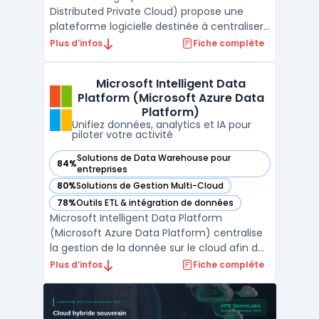
Distributed Private Cloud) propose une
plateforme logicielle destinée à centraliser
la gestion des infrastructures et des
Plus d’infos
Fiche complète
charges IA déployées en périphérie. Ce
produit concerne les organisations gérant
Microsoft Intelligent Data
des sites distribués, les entreprises utilisant
Platform (Microsoft Azure Data
des usages IA ...
Platform)
Unifiez données, analytics et IA pour
piloter votre activité
Solutions de Data Warehouse pour
84%
— voir Microsoft Intelligent Data Platform (Microsoft Azure
entreprises
80%
Solutions de Gestion Multi-Cloud
— voir Microsoft Intelligent Data Platform (Microsoft Azure
78%
Outils ETL & intégration de données
— voir Microsoft Intelligent Data Platform (Microsoft Azure
Microsoft Intelligent Data Platform
(Microsoft Azure Data Platform) centralise
la gestion de la donnée sur le cloud afin de
limiter la fragmentation des systèmes et
Plus d’infos
Fiche complète
d’assurer la sécurité et l’accès en temps
réel aux informations. Cette plateforme
réunit bases de données, outils d’analyse