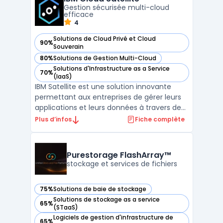
d'optimiser l'utilisation du matériel tout en
Gestion sécurisée multi-cloud
rédu ...
efficace
4
Solutions de Cloud Privé et Cloud
90%
— voir IBM Cloud Satellite dans cette catégorie
Souverain
80%
Solutions de Gestion Multi-Cloud
— voir IBM Cloud Satellite dans cette catégorie
Solutions d'Infrastructure as a Service
70%
— voir IBM Cloud Satellite dans cette catégorie
(IaaS)
IBM Satellite est une solution innovante
permettant aux entreprises de gérer leurs
applications et leurs données à travers des
environnements cloud variés. Grâce à IBM
Plus d’infos
Fiche complète
Satellite, il est possible de déployer des
services de manière sécurisée et efficace,
tout en conservant un contrôle centralisé.
Purestorage FlashArray™
Cet ...
stockage et services de fichiers
75%
Solutions de baie de stockage
— voir Purestorage FlashArray™ dans cette catégorie
Solutions de stockage as a service
65%
— voir Purestorage FlashArray™ dans cette catégorie
(STaaS)
Logiciels de gestion d'infrastructure de
65%