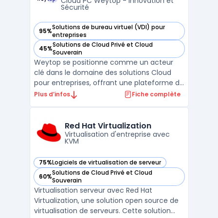
de l'infrastructure s ...
Cloud PC Weytop - Innovation et
Sécurité
Solutions de bureau virtuel (VDI) pour
95%
— voir Weytop dans cette catégorie
entreprises
Solutions de Cloud Privé et Cloud
45%
— voir Weytop dans cette catégorie
Souverain
Weytop se positionne comme un acteur
clé dans le domaine des solutions Cloud
pour entreprises, offrant une plateforme de
Cloud PC à la fois innovante et
Plus d’infos
Fiche complète
performante. Ce service d'ordinateur virtuel
est conçu pour maximiser l'efficacité et la
flexibilité des environnements de travail,
Red Hat Virtualization
tout en assuran ...
Virtualisation d'entreprise avec
KVM
75%
Logiciels de virtualisation de serveur
— voir Red Hat Virtualization dans cette catégorie
Solutions de Cloud Privé et Cloud
60%
— voir Red Hat Virtualization dans cette catégorie
Souverain
Virtualisation serveur avec Red Hat
Virtualization, une solution open source de
virtualisation de serveurs. Cette solution