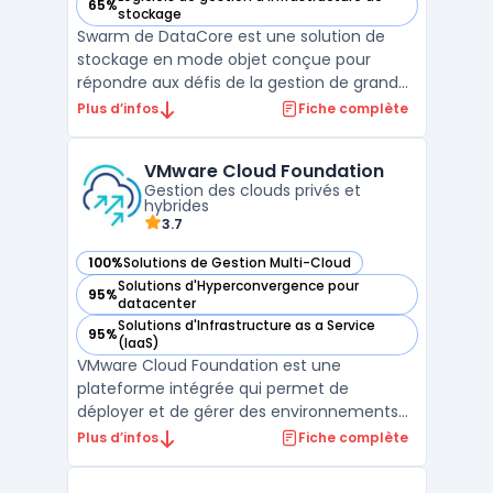
65%
— voir Datacore Swarm dans cette catégorie
stockage
Swarm de DataCore est une solution de
stockage en mode objet conçue pour
répondre aux défis de la gestion de grandes
quantités de données. Face à la croissance
Plus d’infos
Fiche complète
rapide des ensembles de données et aux
besoins de cas d'utilisation basés sur du
VMware Cloud Foundation
contenu distribué, Swarm offre une
Gestion des clouds privés et
alternative efficace aux ...
hybrides
3.7
100%
Solutions de Gestion Multi-Cloud
— voir VMware Cloud Foundation dans cette catégorie
Solutions d'Hyperconvergence pour
95%
— voir VMware Cloud Foundation dans cette catégorie
datacenter
Solutions d'Infrastructure as a Service
95%
— voir VMware Cloud Foundation dans cette catégorie
(IaaS)
VMware Cloud Foundation est une
plateforme intégrée qui permet de
déployer et de gérer des environnements
de cloud privé et hybride. Elle offre une
Plus d’infos
Fiche complète
infrastructure convergée qui simplifie la
gestion et l'orchestration des ressources.