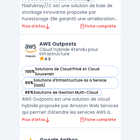
— voir Purestorage FlashArray//C™ dans cette catégorie
FlashArray//C est une solution de baie de
stockage innovante proposée par
Purestorage. Elle garantit une amélioration
notable des performances, avec une
Plus d’infos
Fiche complète
hausse jusqu'à 40 % et une efficacité
énergétique accrue de 80 %, sans coûts
AWS Outposts
additionnels. Cette technologie offre une
Cloud hybride étendu pour
disponibilité garantie à 99, ...
infrastructure
4.3
Solutions de Cloud Privé et Cloud
100%
— voir AWS Outposts dans cette catégorie
Souverain
Solutions d'Infrastructure as a Service
90%
— voir AWS Outposts dans cette catégorie
(IaaS)
65%
Solutions de Gestion Multi-Cloud
— voir AWS Outposts dans cette catégorie
AWS Outposts est une solution de cloud
hybride proposée par Amazon Web Services
qui permet d'étendre les services AWS à
une infrastructure sur site. Cette
Plus d’infos
Fiche complète
technologie innovante est conçue pour les
entreprises souhaitant combiner la
flexibilité du cloud hybride avec le contrôle
Google Anthos