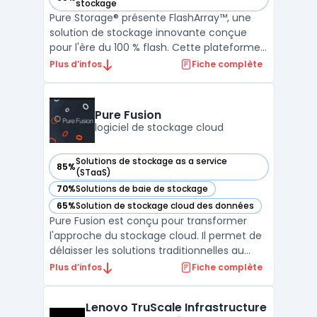
— voir Purestorage FlashArray™ dans cette catégorie
stockage
Pure Storage® présente FlashArray™, une
solution de stockage innovante conçue
pour l'ère du 100 % flash. Cette plateforme
offre une expérience native et unifiée en
Plus d’infos
Fiche complète
[mode bloc] et services de fichiers. Elle se
distingue comme la première plateforme
de stockage en mode bloc et fichier
Pure Fusion
véritablement un ...
logiciel de stockage cloud
Solutions de stockage as a service
85%
— voir Pure Fusion dans cette catégorie
(STaaS)
70%
Solutions de baie de stockage
— voir Pure Fusion dans cette catégorie
65%
Solution de stockage cloud des données
— voir Pure Fusion dans cette catégorie
Pure Fusion est conçu pour transformer
l'approche du stockage cloud. Il permet de
délaisser les solutions traditionnelles au
profit d'un modèle cloud en libre-service,
Plus d’infos
Fiche complète
automatisé et évolutif. Ce logiciel introduit
le stockage défini par logiciel sur toutes les
Lenovo TruScale Infrastructure
plateformes Pure Storage®. Il combine l ...