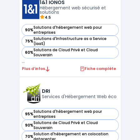
1&1 IONOS
disponibilité élevée et une sécurité
Hébergement web sécurisé et
renforcée des données critiqu ...
solutions
4.5
Solutions d'hébergement web pour
90%
— voir 1&1 IONOS dans cette catégorie
entreprises
Solutions d'Infrastructure as a Service
75%
— voir 1&1 IONOS dans cette catégorie
(IaaS)
Solutions de Cloud Privé et Cloud
60%
— voir 1&1 IONOS dans cette catégorie
Souverain
...
Plus d’infos
Fiche complète
DRI
Services d'Hébergement Web éco
Solutions d'hébergement web pour
95%
— voir DRI dans cette catégorie
entreprises
Solutions de Cloud Privé et Cloud
90%
— voir DRI dans cette catégorie
Souverain
Solution d'hébergement en colocation
70%
— voir DRI dans cette catégorie
datacenter