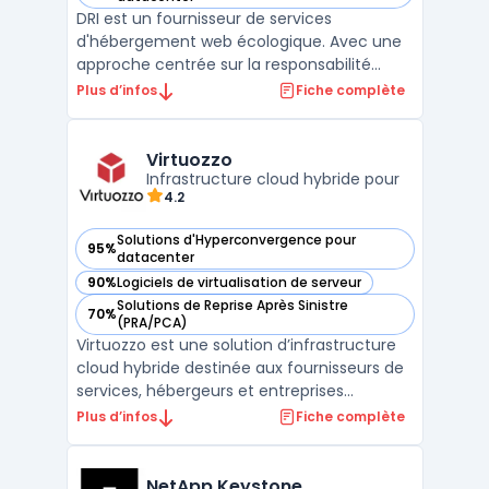
DRI est un fournisseur de services
d'hébergement web écologique. Avec une
approche centrée sur la responsabilité
environnementale, l'entreprise se
Plus d’infos
Fiche complète
positionne comme un acteur éco-
responsable dans le domaine de
l'hébergement. DRI propose une gamme
Virtuozzo
variée de services, allant de l'hébergement
Infrastructure cloud hybride pour
4.2
mutualisé ...
Solutions d'Hyperconvergence pour
95%
— voir Virtuozzo dans cette catégorie
datacenter
90%
Logiciels de virtualisation de serveur
— voir Virtuozzo dans cette catégorie
Solutions de Reprise Après Sinistre
70%
— voir Virtuozzo dans cette catégorie
(PRA/PCA)
Virtuozzo est une solution d’infrastructure
cloud hybride destinée aux fournisseurs de
services, hébergeurs et entreprises
recherchant une plateforme flexible pour
Plus d’infos
Fiche complète
gérer des environnements cloud privés,
publics et hybrides. Grâce à une
combinaison de technologies de
NetApp Keystone