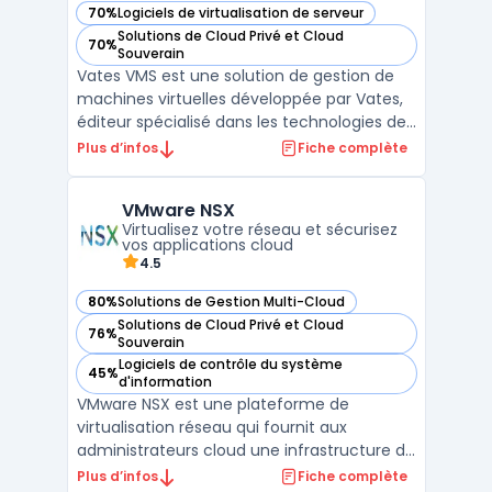
70%
Logiciels de virtualisation de serveur
— voir Vates VMS dans cette catégorie
Solutions de Cloud Privé et Cloud
70%
— voir Vates VMS dans cette catégorie
Souverain
Vates VMS est une solution de gestion de
machines virtuelles développée par Vates,
éditeur spécialisé dans les technologies de
virtualisation open source. Conçu pour
Plus d’infos
Fiche complète
répondre aux besoins des entreprises et des
fournisseurs de services, Vates VMS permet
VMware NSX
de déployer, gérer et superviser des
Virtualisez votre réseau et sécurisez
environnem ...
vos applications cloud
4.5
80%
Solutions de Gestion Multi-Cloud
— voir VMware NSX dans cette catégorie
Solutions de Cloud Privé et Cloud
76%
— voir VMware NSX dans cette catégorie
Souverain
Logiciels de contrôle du système
45%
— voir VMware NSX dans cette catégorie
d'information
VMware NSX est une plateforme de
virtualisation réseau qui fournit aux
administrateurs cloud une infrastructure de
gestion centralisée pour le déploiement de
Plus d’infos
Fiche complète