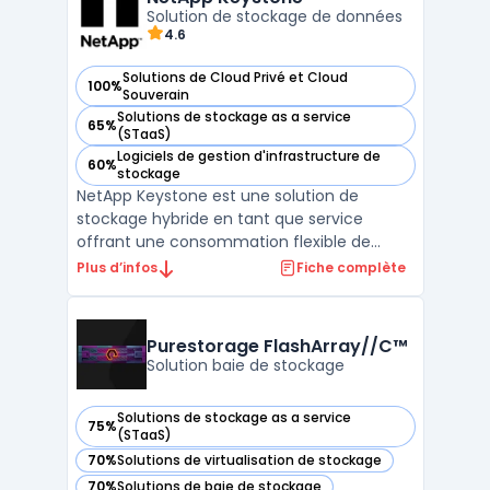
Solution de stockage de données
virtualisation, de containers et ...
4.6
Solutions de Cloud Privé et Cloud
100%
— voir NetApp Keystone dans cette catégorie
Souverain
Solutions de stockage as a service
65%
— voir NetApp Keystone dans cette catégorie
(STaaS)
Logiciels de gestion d'infrastructure de
60%
— voir NetApp Keystone dans cette catégorie
stockage
NetApp Keystone est une solution de
stockage hybride en tant que service
offrant une consommation flexible de
cloud. Cette solution permet une gestion
Plus d’infos
Fiche complète
unifiée des données, facilitant l'intégration
multi-cloud et l'interopérabilité. NetApp
Keystone propose des options de
Purestorage FlashArray//C™
protection des données avec c ...
Solution baie de stockage
Solutions de stockage as a service
75%
— voir Purestorage FlashArray//C™ dans cette catégorie
(STaaS)
70%
Solutions de virtualisation de stockage
— voir Purestorage FlashArray//C™ dans cette catégorie
70%
Solutions de baie de stockage