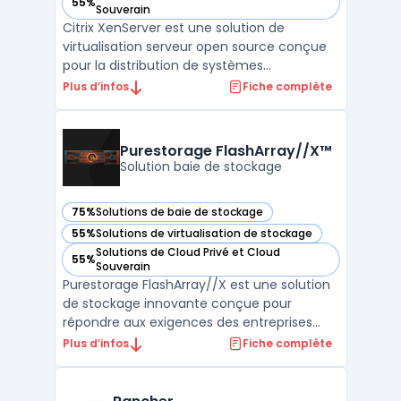
55%
— voir Citrix XenServer dans cette catégorie
Souverain
Citrix XenServer est une solution de
virtualisation serveur open source conçue
pour la distribution de systèmes
d'exploitation dans un environnement
Plus d’infos
Fiche complète
virtualisé. Il permet de créer et de gérer des
machines virtuelles avec une grande
flexibilité, de manière rapide et efficace.
Purestorage FlashArray//X™
Avec Citrix XenServer, i ...
Solution baie de stockage
75%
Solutions de baie de stockage
— voir Purestorage FlashArray//X™ dans cette catégorie
55%
Solutions de virtualisation de stockage
— voir Purestorage FlashArray//X™ dans cette catégorie
Solutions de Cloud Privé et Cloud
55%
— voir Purestorage FlashArray//X™ dans cette catégorie
Souverain
Purestorage FlashArray//X est une solution
de stockage innovante conçue pour
répondre aux exigences des entreprises
modernes. Il s'agit d'une baie de stockage
Plus d’infos
Fiche complète
en mode bloc et fichier unifié,
spécialement conçue pour être robuste
tout en restant simple d'utilisation. Cette