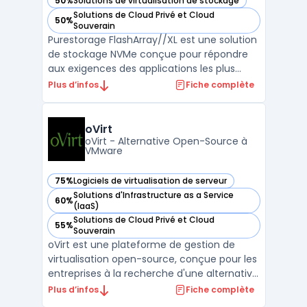
50%
Solutions de virtualisation de stockage
— voir Purestorage FlashArray//XL™ dans cette catégorie
Solutions de Cloud Privé et Cloud
50%
— voir Purestorage FlashArray//XL™ dans cette catégorie
Souverain
Purestorage FlashArray//XL est une solution
de stockage NVMe conçue pour répondre
aux exigences des applications les plus
exigeantes dans un monde numérique en
Plus d’infos
Fiche complète
rapide évolution. Cette solution offre des
performances, une échelle et une sécurité
optimales pour permettre aux entreprises
oVirt
de rester comp ...
oVirt - Alternative Open-Source à
VMware
75%
Logiciels de virtualisation de serveur
— voir oVirt dans cette catégorie
Solutions d'Infrastructure as a Service
60%
— voir oVirt dans cette catégorie
(IaaS)
Solutions de Cloud Privé et Cloud
55%
— voir oVirt dans cette catégorie
Souverain
oVirt est une plateforme de gestion de
virtualisation open-source, conçue pour les
entreprises à la recherche d'une alternative
robuste à VMware vCenter. En tant que
Plus d’infos
Fiche complète
projet communautaire avec le soutien de