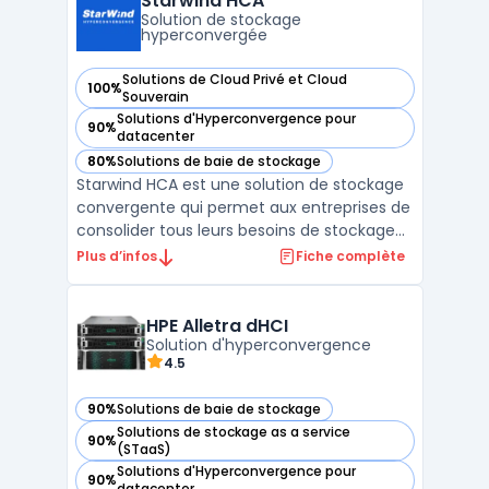
Starwind HCA
évolutive et automatisée permettant au ...
Solution de stockage
hyperconvergée
Solutions de Cloud Privé et Cloud
100%
— voir Starwind HCA dans cette catégorie
Souverain
Solutions d'Hyperconvergence pour
90%
— voir Starwind HCA dans cette catégorie
datacenter
80%
Solutions de baie de stockage
— voir Starwind HCA dans cette catégorie
Starwind HCA est une solution de stockage
convergente qui permet aux entreprises de
consolider tous leurs besoins de stockage
et de virtualisation. Elle combine une
Plus d’infos
Fiche complète
gestion intelligente des disques et une
architecture de cluster hautement
disponible pour une capacité de stockage à
HPE Alletra dHCI
la fois flexible e ...
Solution d'hyperconvergence
4.5
90%
Solutions de baie de stockage
— voir HPE Alletra dHCI dans cette catégorie
Solutions de stockage as a service
90%
— voir HPE Alletra dHCI dans cette catégorie
(STaaS)
Solutions d'Hyperconvergence pour
90%
— voir HPE Alletra dHCI dans cette catégorie
datacenter