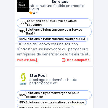
Services
Infrastructure flexible en modèle
Cloud
4.5
Solutions de Cloud Privé et Cloud
100%
— voir Lenovo TruScale Infrastructure Services dans cette c
Souverain
Solutions d'Infrastructure as a Service
75%
— voir Lenovo TruScale Infrastructure Services dans cette c
(IaaS)
60%
Solutions d'infrastructure cloud pour l'IA
— voir Lenovo TruScale Infrastructure Services dans cette c
TruScale de Lenovo est une solution
d'infrastructure innovante qui permet aux
entreprises de bénéficier de la flexibilité et
de l'évolutivité du Cloud tout en conservant
Plus d’infos
Fiche complète
un contrôle total sur leurs données en local.
Accessible via un modèle de facturation à
l'usage, TruScale offre une ...
StorPool
Stockage de données haute
performance et
Solutions d'Hyperconvergence pour
90%
— voir StorPool dans cette catégorie
datacenter
85%
Solutions de virtualisation de stockage
— voir StorPool dans cette catégorie