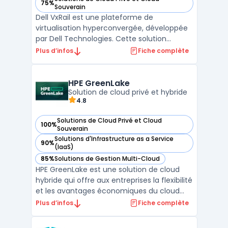
75%
— voir Dell VxRail dans cette catégorie
Souverain
Dell VxRail est une plateforme de
virtualisation hyperconvergée, développée
par Dell Technologies. Cette solution
intègre des serveurs, système de stockage,
Plus d’infos
Fiche complète
réseaux et logiciels pour fournir des
performances élevées et une évolutivité
accrue. Le système est facile à déployer et
HPE GreenLake
à gérer, ce qui le re ...
Solution de cloud privé et hybride
4.8
Solutions de Cloud Privé et Cloud
100%
— voir HPE GreenLake dans cette catégorie
Souverain
Solutions d'Infrastructure as a Service
90%
— voir HPE GreenLake dans cette catégorie
(IaaS)
85%
Solutions de Gestion Multi-Cloud
— voir HPE GreenLake dans cette catégorie
HPE GreenLake est une solution de cloud
hybride qui offre aux entreprises la flexibilité
et les avantages économiques du cloud
public tout en gardant le contrôle et la
Plus d’infos
Fiche complète
sécurité d'un cloud privé. Cette plateforme
permet une consommation en tant que