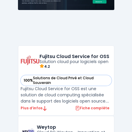
avancée et ...
Fujitsu Cloud Service for OSS
Solution cloud pour logiciels open
4.2
Solutions de Cloud Privé et Cloud
100%
— voir Fujitsu Cloud Service for OSS dans cette catégorie
Souverain
Fujitsu Cloud Service for OSS est une
solution de cloud computing spécialisée
dans le support des logiciels open source.
Ce service offre une flexibilité
Plus d’infos
Fiche complète
exceptionnelle, permettant aux entreprises
de déployer et de gérer facilement leurs
applications open source sans se soucier
Weytop