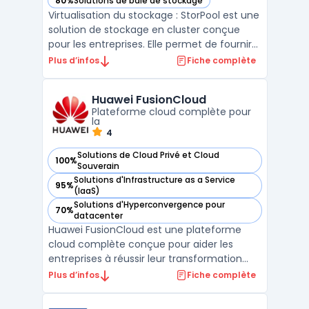
80%
Solutions de baie de stockage
— voir StorPool dans cette catégorie
Virtualisation du stockage : StorPool est une
solution de stockage en cluster conçue
pour les entreprises. Elle permet de fournir
une plateforme de stockage partagée,
Plus d’infos
Fiche complète
hautement disponible et évolutive. StorPool
se concentre sur les performances et la
Huawei FusionCloud
flexibilité, ce qui en fait une solution idéale
Plateforme cloud complète pour
p ...
la
4
Solutions de Cloud Privé et Cloud
100%
— voir Huawei FusionCloud dans cette catégorie
Souverain
Solutions d'Infrastructure as a Service
95%
— voir Huawei FusionCloud dans cette catégorie
(IaaS)
Solutions d'Hyperconvergence pour
70%
— voir Huawei FusionCloud dans cette catégorie
datacenter
Huawei FusionCloud est une plateforme
cloud complète conçue pour aider les
entreprises à réussir leur transformation
digitale. Elle intègre une suite de services
Plus d’infos
Fiche complète
permettant une gestion optimisée des
ressources informatiques, avec une