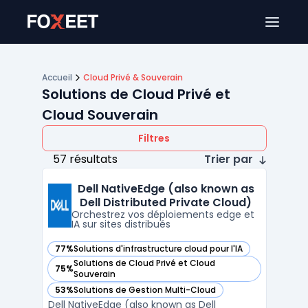
Ouver
Accueil
Cloud Privé & Souverain
Solutions de Cloud Privé et
Cloud Souverain
Filtres
57 résultats
Trier par
Dell NativeEdge (also known as
Dell Distributed Private Cloud)
Orchestrez vos déploiements edge et
IA sur sites distribués
77%
Solutions d'infrastructure cloud pour l'IA
— voir Dell NativeEdge (also known as Dell Distributed Priv
Solutions de Cloud Privé et Cloud
75%
— voir Dell NativeEdge (also known as Dell Distributed Priv
Souverain
53%
Solutions de Gestion Multi-Cloud
— voir Dell NativeEdge (also known as Dell Distributed Priv
Dell NativeEdge (also known as Dell