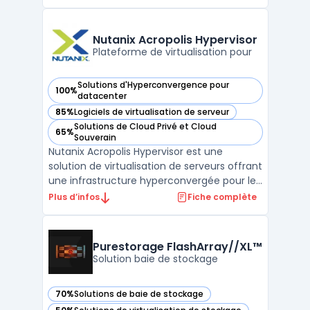
réseaux dans des environnements privés.
L’intégration native à VMware Cloud
Foundation offre aux équipes IT la
Nutanix Acropolis Hypervisor
possibilité de gérer la micro-s ...
Plateforme de virtualisation pour
Solutions d'Hyperconvergence pour
100%
— voir Nutanix Acropolis Hypervisor dans cette catégorie
datacenter
85%
Logiciels de virtualisation de serveur
— voir Nutanix Acropolis Hypervisor dans cette catégorie
Solutions de Cloud Privé et Cloud
65%
— voir Nutanix Acropolis Hypervisor dans cette catégorie
Souverain
Nutanix Acropolis Hypervisor est une
solution de virtualisation de serveurs offrant
une infrastructure hyperconvergée pour les
centres de données. Cette solution permet
Plus d’infos
Fiche complète
la consolidation de serveurs, de stockage et
de réseaux en un seul et même appareil.
Nutanix Acropolis Hypervisor utilise une archi
Purestorage FlashArray//XL™
...
Solution baie de stockage
70%
Solutions de baie de stockage
— voir Purestorage FlashArray//XL™ dans cette catégorie