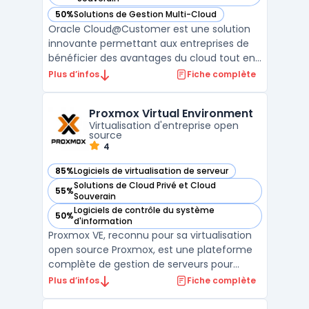
50%
Solutions de Gestion Multi-Cloud
— voir Oracle Cloud at Customer dans cette catégorie
Oracle Cloud@Customer est une solution
innovante permettant aux entreprises de
bénéficier des avantages du cloud tout en
gardant leurs données sur site. Cette offre
Plus d’infos
Fiche complète
combine la performance d'Exadata avec la
flexibilité d'un service de base de données
Proxmox Virtual Environment
géré, déployé directement dans les centres
Virtualisation d'entreprise open
de donn ...
source
4
85%
Logiciels de virtualisation de serveur
— voir Proxmox Virtual Environment dans cette catégorie
Solutions de Cloud Privé et Cloud
55%
— voir Proxmox Virtual Environment dans cette catégorie
Souverain
Logiciels de contrôle du système
50%
— voir Proxmox Virtual Environment dans cette catégorie
d'information
Proxmox VE, reconnu pour sa virtualisation
open source Proxmox, est une plateforme
complète de gestion de serveurs pour
l'entreprise. Intégrant l'hyperviseur KVM
Plus d’infos
Fiche complète
Proxmox, cette solution offre une
virtualisation performante et sécurisée.