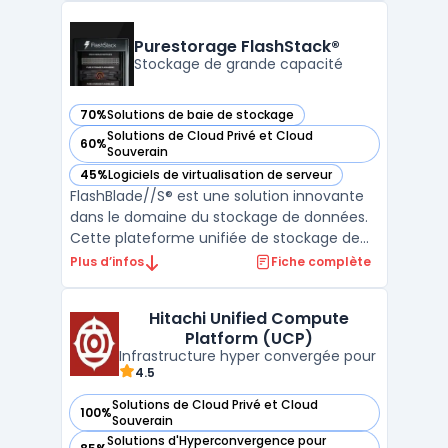
Red Hat, oVirt offre une solution complète
pour la gestion centralisée de
Purestorage FlashStack®
l'infrastructure vir ...
Stockage de grande capacité
70%
Solutions de baie de stockage
— voir Purestorage FlashStack® dans cette catégorie
Solutions de Cloud Privé et Cloud
60%
— voir Purestorage FlashStack® dans cette catégorie
Souverain
45%
Logiciels de virtualisation de serveur
— voir Purestorage FlashStack® dans cette catégorie
FlashBlade//S® est une solution innovante
dans le domaine du stockage de données.
Cette plateforme unifiée de stockage de
fichiers et d'objets est entièrement basée
Plus d’infos
Fiche complète
sur la technologie flash, offrant ainsi une
performance optimale pour les entreprises
Hitachi Unified Compute
nécessitant une baie de stockage de très
Platform (UCP)
grande c ...
Infrastructure hyper convergée pour
4.5
Solutions de Cloud Privé et Cloud
100%
— voir Hitachi Unified Compute Platform (UCP) dans cette 
Souverain
Solutions d'Hyperconvergence pour