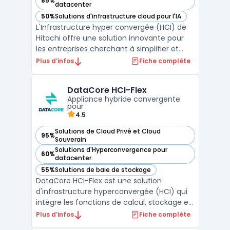
85%
— voir Hitachi Unified Compute Platform (UCP) dans cette 
datacenter
50%
Solutions d'infrastructure cloud pour l'IA
— voir Hitachi Unified Compute Platform (UCP) dans cette 
L'Infrastructure hyper convergée (HCI) de
Hitachi offre une solution innovante pour
les entreprises cherchant à simplifier et
optimiser la gestion de leurs ressources
Plus d’infos
Fiche complète
informatiques. Intégrant calcul, stockage et
mise en réseau dans un seul système
DataCore HCI-Flex
unifié, cette infrastructure permet de
Appliance hybride convergente
réduire consi ...
pour
4.5
Solutions de Cloud Privé et Cloud
95%
— voir DataCore HCI-Flex dans cette catégorie
Souverain
Solutions d'Hyperconvergence pour
60%
— voir DataCore HCI-Flex dans cette catégorie
datacenter
55%
Solutions de baie de stockage
— voir DataCore HCI-Flex dans cette catégorie
DataCore HCI-Flex est une solution
d'infrastructure hyperconvergée (HCI) qui
intègre les fonctions de calcul, stockage et
réseau dans une seule appliance. Cette
Plus d’infos
Fiche complète
intégration simplifie la gestion de