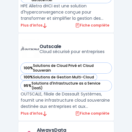
HPE Alletra dHCI est une solution
d'hyperconvergence conçue pour
transformer et simplifier la gestion des
infrastructures IT. En intégrant les capacités
Plus d’infos
Fiche complète
de HPE Nimble Storage, cette solution offre
une haute disponibilité, une performance
optimisée et une sécur ...
Outscale
Cloud sécurisé pour entreprises
Solutions de Cloud Privé et Cloud
100%
— voir Outscale dans cette catégorie
Souverain
100%
Solutions de Gestion Multi-Cloud
— voir Outscale dans cette catégorie
Solutions d'Infrastructure as a Service
95%
— voir Outscale dans cette catégorie
(IaaS)
OUTSCALE, filiale de Dassault Systèmes,
fournit une infrastructure cloud souveraine
destinée aux entreprises et aux
organisations publiques. Sa plateforme
Plus d’infos
Fiche complète
repose sur un modèle IaaS hautement
sécurisé, garantissant la souveraineté des
AlwaysData
données en conformité avec le RGPD.