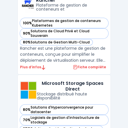
Rancher
technologie permet de boost ...
Plateforme de gestion de
conteneurs et
Plateformes de gestion de conteneurs
100%
— voir Rancher dans cette catégorie
Kubernetes
Solutions de Cloud Privé et Cloud
90%
— voir Rancher dans cette catégorie
Souverain
80%
Solutions de Gestion Multi-Cloud
— voir Rancher dans cette catégorie
Rancher est une plateforme de gestion de
conteneurs, conçue pour simplifier le
déploiement de virtualisation serveur. Elle
offre des capacités de gestion multi-cloud,
Plus d’infos
Fiche complète
une interface utilisateur intuitive et une
grande flexibilité grâce à la prise en charge
Microsoft Storage Spaces
de Docker et de Kubernetes. Rancher est
Direct
égal ...
Stockage distribué haute
disponibilité
Solutions d'Hyperconvergence pour
80%
— voir Microsoft Storage Spaces Direct dans cette catégori
datacenter
Logiciels de gestion d'infrastructure de
70%
— voir Microsoft Storage Spaces Direct dans cette catégori
stockage