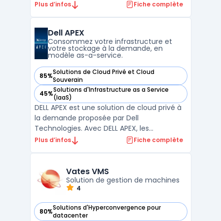
permet de créer et de gérer des machines
Plus d’infos
Fiche complète
virtuelles à partir d'une interface unifiée, ce
qui simplifie les opérations de gestion. Red
Dell APEX
Hat Virtualization est une solution extensi ...
Consommez votre infrastructure et
votre stockage à la demande, en
modèle as-a-service.
Solutions de Cloud Privé et Cloud
85%
— voir Dell APEX dans cette catégorie
Souverain
Solutions d'Infrastructure as a Service
45%
— voir Dell APEX dans cette catégorie
(IaaS)
DELL APEX est une solution de cloud privé à
la demande proposée par Dell
Technologies. Avec DELL APEX, les
entreprises peuvent bénéficier d'une
Plus d’infos
Fiche complète
infrastructure informatique flexible et
évolutive, adaptée à leurs besoins
spécifiques. Grâce à la capacité de
Vates VMS
provisionner rapidement les ressources, les
Solution de gestion de machines
4
u ...
Solutions d'Hyperconvergence pour
80%
— voir Vates VMS dans cette catégorie
datacenter