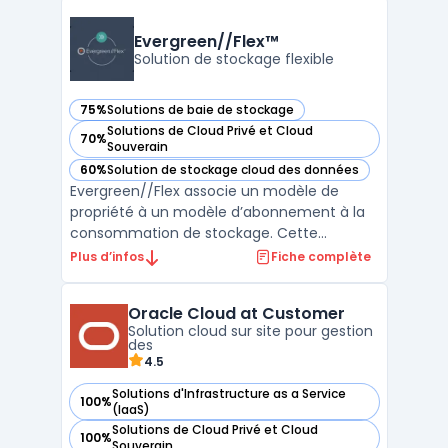
l'infrastructure IT, réduisant ainsi la
complexité et les coûts. DataCore HCI-Flex
Evergreen//Flex™
se distingue par sa ...
Solution de stockage flexible
75%
Solutions de baie de stockage
— voir Evergreen//Flex™ dans cette catégorie
Solutions de Cloud Privé et Cloud
70%
— voir Evergreen//Flex™ dans cette catégorie
Souverain
60%
Solution de stockage cloud des données
— voir Evergreen//Flex™ dans cette catégorie
Evergreen//Flex associe un modèle de
propriété à un modèle d’abonnement à la
consommation de stockage. Cette
combinaison offre un coût initial inférieur
Plus d’infos
Fiche complète
par rapport aux méthodes traditionnelles
d'achat de stockage. Grâce à cette
Oracle Cloud at Customer
approche, les entreprises peuvent libérer
Solution cloud sur site pour gestion
des ressources financières po ...
des
4.5
Solutions d'Infrastructure as a Service
100%
— voir Oracle Cloud at Customer dans cette catégorie
(IaaS)
Solutions de Cloud Privé et Cloud
100%
— voir Oracle Cloud at Customer dans cette catégorie
Souverain