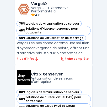
VergeIO
Idéale pour les entreprises, Proxmox facilite
VergeIO - L'Alternative
la mise en place ...
Performante à
4.7
75%
Logiciels de virtualisation de serveur
— voir VergeIO dans cette catégorie
Solutions d'Hyperconvergence pour
65%
— voir VergeIO dans cette catégorie
datacenter
60%
Solutions de virtualisation de stockage
— voir VergeIO dans cette catégorie
VergeIO se positionne comme une solution
d'hyperconvergence de pointe, offrant une
alternative robuste aux plateformes de
virtualisation traditionnelles telles que
Plus d’infos
Fiche complète
VMware. En intégrant de manière
transparente la virtualisation, le stockage et
le réseau dans un système d'exploitation de
Citrix XenServer
centre de don ...
Virtualisation de serveurs
d'entreprise
80%
Logiciels de virtualisation de serveur
— voir Citrix XenServer dans cette catégorie
Solutions de bureau virtuel (VDI) pour
60%
— voir Citrix XenServer dans cette catégorie
entreprises
Solutions de Cloud Privé et Cloud