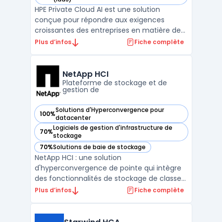
HPE Private Cloud AI est une solution
conçue pour répondre aux exigences
croissantes des entreprises en matière de
déploiement de l’intelligence artificielle sur
Plus d’infos
Fiche complète
infrastructure privée. Cette plateforme
s’appuie sur des architectures validées,
intégrant des composants matériels et
NetApp HCI
logiciels optimisés ...
Plateforme de stockage et de
gestion de
Solutions d'Hyperconvergence pour
100%
— voir NetApp HCI dans cette catégorie
datacenter
Logiciels de gestion d'infrastructure de
70%
— voir NetApp HCI dans cette catégorie
stockage
70%
Solutions de baie de stockage
— voir NetApp HCI dans cette catégorie
NetApp HCI : une solution
d'hyperconvergence de pointe qui intègre
des fonctionnalités de stockage de classe
entreprise avec une évolutivité sans
Plus d’infos
Fiche complète
interruption pour répondre aux besoins des
entreprises modernes. La plate-forme
NetApp HCI offre une infrastructure