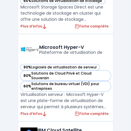
65%
Solutions de virtualisation de stockage
— voir Microsoft Storage Spaces Direct dans cette catégori
Microsoft Storage Spaces Direct est une
technologie de stockage en cluster qui
offre une solution de stockage
hyperconvergée pour les environnements
Plus d’infos
Fiche complète
Windows Server. Elle permet de créer un
pool de stockage partagé à partir de
disques locaux disponibles sur chaque
Microsoft Hyper-V
nœud de cluster. Les données sont di ...
Plateforme de virtualisation de
90%
Logiciels de virtualisation de serveur
— voir Microsoft Hyper-V dans cette catégorie
Solutions de Cloud Privé et Cloud
80%
— voir Microsoft Hyper-V dans cette catégorie
Souverain
Solutions de bureau virtuel (VDI) pour
60%
— voir Microsoft Hyper-V dans cette catégorie
entreprises
Virtualisation serveur : Microsoft Hyper-V
est une plate-forme de virtualisation de
serveur qui permet à plusieurs systèmes
d'exploitation de s'exécuter sur une seule
Plus d’infos
Fiche complète
machine physique. Elle permet également
de consolider les ressources de serveur et
IBM Cloud Satellite