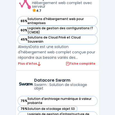
Hébergement web complet avec
L’ensemble des services propos ...
serveur
4.7
Solutions d'hébergement web pour
65%
— voir AlwaysData dans cette catégorie
entreprises
Logiciels de gestion des configurations IT
60%
— voir AlwaysData dans cette catégorie
(CMDB)
Solutions de Cloud Privé et Cloud
45%
— voir AlwaysData dans cette catégorie
Souverain
AlwaysData est une solution
d'hébergement web complet conçue pour
répondre aux besoins variés des
développeurs, des entreprises et des
Plus d’infos
Fiche complète
agences. L'un des principaux atouts de
AlwaysData est sa capacité à offrir un
serveur cloud évolutif qui permet d'adapter
Datacore Swarm
les configurations en fonction des exigence
Swarm : Solution de stockage
objet
...
Solution d'archivage numérique à valeur
75%
— voir Datacore Swarm dans cette catégorie
probante
75%
Solution de stockage objet S3
— voir Datacore Swarm dans cette catégorie
Logiciels de gestion d'infrastructure de