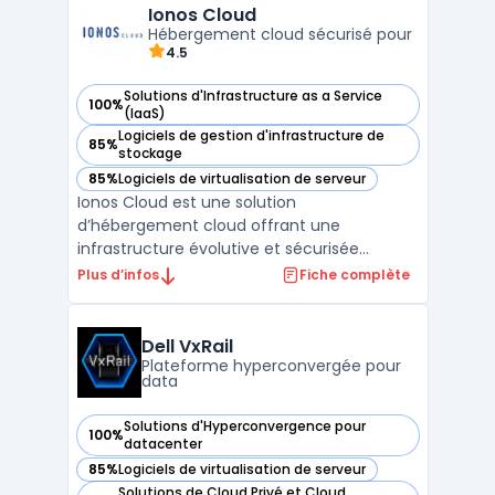
VMware Cloud Foundation intègre des outils
Ionos Cloud
de gestion, de surveilla ...
Hébergement cloud sécurisé pour
4.5
Solutions d'Infrastructure as a Service
100%
— voir Ionos Cloud dans cette catégorie
(IaaS)
Logiciels de gestion d'infrastructure de
85%
— voir Ionos Cloud dans cette catégorie
stockage
85%
Logiciels de virtualisation de serveur
— voir Ionos Cloud dans cette catégorie
Ionos Cloud est une solution
d’hébergement cloud offrant une
infrastructure évolutive et sécurisée
adaptée aux besoins des entreprises. Grâce
Plus d’infos
Fiche complète
à ses solutions cloud, il permet de déployer
des serveurs cloud performants avec un
haut niveau de flexibilité et d’évolutivité. La
Dell VxRail
plateforme assure une gest ...
Plateforme hyperconvergée pour
data
Solutions d'Hyperconvergence pour
100%
— voir Dell VxRail dans cette catégorie
datacenter
85%
Logiciels de virtualisation de serveur
— voir Dell VxRail dans cette catégorie
Solutions de Cloud Privé et Cloud