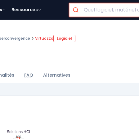
s
Ressources
perconvergence
Virtuozzo
Logiciel
nalités
FAQ
Alternatives
Solutions HCI
100