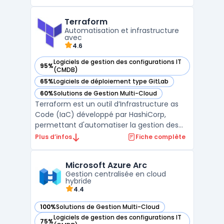
l’échelle et surveiller des applications
conteneurisées dans des environnements
Terraform
cloud ou sur des infrastructures on-
Automatisation et infrastructure
premise. Grâce à son archi ...
avec
4.6
Logiciels de gestion des configurations IT
95%
— voir Terraform dans cette catégorie
(CMDB)
65%
Logiciels de déploiement type GitLab
— voir Terraform dans cette catégorie
60%
Solutions de Gestion Multi-Cloud
— voir Terraform dans cette catégorie
Terraform est un outil d’Infrastructure as
Code (IaC) développé par HashiCorp,
permettant d'automatiser la gestion des
infrastructures informatiques. Grâce à une
Plus d’infos
Fiche complète
approche déclarative, il facilite le
déploiement cloud, la gestion
Microsoft Azure Arc
infrastructure, et l'orchestration cloud à
Gestion centralisée en cloud
grande échelle.Compatible av ...
hybride
4.4
100%
Solutions de Gestion Multi-Cloud
— voir Microsoft Azure Arc dans cette catégorie
Logiciels de gestion des configurations IT
75%