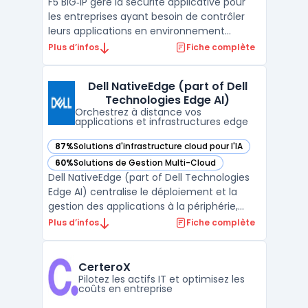
F5 BIG‑IP gère la sécurité applicative pour
les entreprises ayant besoin de contrôler
leurs applications en environnement
hybride ou multicloud. Les équipes IT qui
Plus d’infos
Fiche complète
structurent leurs infrastructures doivent
maîtriser la circulation des flux et limiter les
Dell NativeEdge (part of Dell
risques de faille ou d’interruption. F5 BIG‑I ...
Technologies Edge AI)
Orchestrez à distance vos
applications et infrastructures edge
87%
Solutions d'infrastructure cloud pour l'IA
— voir Dell NativeEdge (part of Dell Technologies Edge AI) 
60%
Solutions de Gestion Multi-Cloud
— voir Dell NativeEdge (part of Dell Technologies Edge AI) 
Dell NativeEdge (part of Dell Technologies
Edge AI) centralise le déploiement et la
gestion des applications à la périphérie,
répondant aux besoins de pilotage
Plus d’infos
Fiche complète
centralisé dans des environnements
distribués. Les organisations du secteur
manufacturier, du retail ou de l’énergie
CerteroX
gèrent plusieurs sites ...
Pilotez les actifs IT et optimisez les
coûts en entreprise