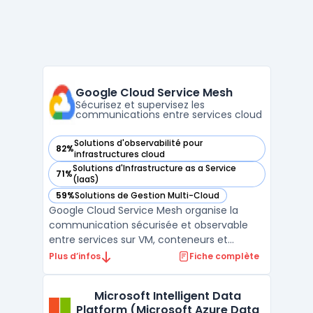
Google Cloud Service Mesh
Sécurisez et supervisez les
communications entre services cloud
Solutions d'observabilité pour
82%
— voir Google Cloud Service Mesh dans cette catégorie
infrastructures cloud
Solutions d'Infrastructure as a Service
71%
— voir Google Cloud Service Mesh dans cette catégorie
(IaaS)
59%
Solutions de Gestion Multi-Cloud
— voir Google Cloud Service Mesh dans cette catégorie
Google Cloud Service Mesh organise la
communication sécurisée et observable
entre services sur VM, conteneurs et
environnements multicloud. Ce service
Plus d’infos
Fiche complète
gère automatiquement le plan de contrôle
et, sur demande, le plan de données. Les
Microsoft Intelligent Data
organisations dans le cloud rencontrent des
Platform (Microsoft Azure Data