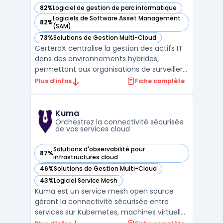
82%
Logiciel de gestion de parc informatique
— voir CerteroX dans cette catégorie
Logiciels de Software Asset Management
82%
— voir CerteroX dans cette catégorie
(SAM)
73%
Solutions de Gestion Multi-Cloud
— voir CerteroX dans cette catégorie
CerteroX centralise la gestion des actifs IT
dans des environnements hybrides,
permettant aux organisations de surveiller
visibilité, coûts et conformité sur leur parc
Plus d’infos
Fiche complète
matériel, logiciels, SaaS et cloud. Le contrôle
des risques liés à l’IT Asset Management
constitue un enjeu pour les équipes de dire
Kuma
...
Orchestrez la connectivité sécurisée
de vos services cloud
Solutions d'observabilité pour
87%
— voir Kuma dans cette catégorie
infrastructures cloud
46%
Solutions de Gestion Multi-Cloud
— voir Kuma dans cette catégorie
43%
Logiciel Service Mesh
— voir Kuma dans cette catégorie
Kuma est un service mesh open source
gérant la connectivité sécurisée entre
services sur Kubernetes, machines virtuelles
et serveurs bare-metal. Administrateurs IT