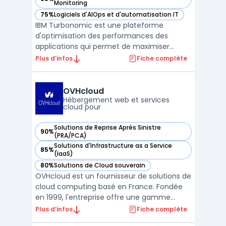
— voir IBM Turbonomic dans cette catégorie
Monitoring
75%
Logiciels d'AIOps et d'automatisation IT
— voir IBM Turbonomic dans cette catégorie
IBM Turbonomic est une plateforme
d'optimisation des performances des
applications qui permet de maximiser
l'efficacité des ressources en automatisant
Plus d’infos
Fiche complète
les décisions d'orchestration. En analysant
en temps réel l'utilisation des
infrastructures, Turbonomic prend des
OVHcloud
mesures automatisées pour équilibre ...
Hébergement web et services
cloud pour
Solutions de Reprise Après Sinistre
90%
— voir OVHcloud dans cette catégorie
(PRA/PCA)
Solutions d'Infrastructure as a Service
85%
— voir OVHcloud dans cette catégorie
(IaaS)
80%
Solutions de Cloud souverain
— voir OVHcloud dans cette catégorie
OVHcloud est un fournisseur de solutions de
cloud computing basé en France. Fondée
en 1999, l'entreprise offre une gamme
complète de services cloud, y compris des
Plus d’infos
Fiche complète
serveurs dédiés, des serveurs cloud, des