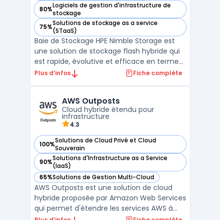
Logiciels de gestion d'infrastructure de
80%
— voir HPE Nimble Storage dans cette catégorie
stockage
Solutions de stockage as a service
75%
— voir HPE Nimble Storage dans cette catégorie
(STaaS)
Baie de Stockage HPE Nimble Storage est
une solution de stockage flash hybride qui
est rapide, évolutive et efficace en termes
de coûts. Avec sa faible consommation
Plus d’infos
Fiche complète
d'énergie et son stockage de données
dédupliquées, la baie de stockage HPE
AWS Outposts
Nimble Storage peut être déployée pour la
Cloud hybride étendu pour
sauvegarde, la réc ...
infrastructure
4.3
Solutions de Cloud Privé et Cloud
100%
— voir AWS Outposts dans cette catégorie
Souverain
Solutions d'Infrastructure as a Service
90%
— voir AWS Outposts dans cette catégorie
(IaaS)
65%
Solutions de Gestion Multi-Cloud
— voir AWS Outposts dans cette catégorie
AWS Outposts est une solution de cloud
hybride proposée par Amazon Web Services
qui permet d'étendre les services AWS à
une infrastructure sur site. Cette
Plus d’infos
Fiche complète