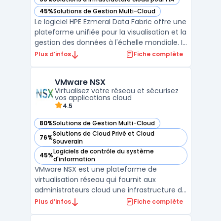
— voir HPE Ezmeral Data Fabric dans cette catégorie
45%
Solutions de Gestion Multi-Cloud
— voir HPE Ezmeral Data Fabric dans cette catégorie
Le logiciel HPE Ezmeral Data Fabric offre une
plateforme unifiée pour la visualisation et la
gestion des données à l'échelle mondiale. Il
permet aux entreprises d'avoir une vue
Plus d’infos
Fiche complète
logique de toutes leurs données,
indépendamment de leur emplacement
VMware NSX
physique. Cette fonctionnalité est
Virtualisez votre réseau et sécurisez
essentielle pour max ...
vos applications cloud
4.5
80%
Solutions de Gestion Multi-Cloud
— voir VMware NSX dans cette catégorie
Solutions de Cloud Privé et Cloud
76%
— voir VMware NSX dans cette catégorie
Souverain
Logiciels de contrôle du système
45%
— voir VMware NSX dans cette catégorie
d'information
VMware NSX est une plateforme de
virtualisation réseau qui fournit aux
administrateurs cloud une infrastructure de
gestion centralisée pour le déploiement de
Plus d’infos
Fiche complète
réseaux dans des environnements privés.