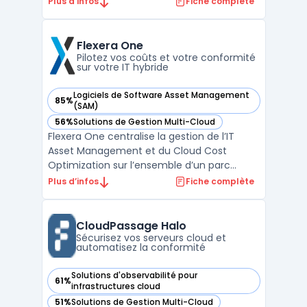
Plus d’infos
Fiche complète
et architectes utilisent Kuma pour
sécuriser, observer et fiabiliser les flux de
données au sein d’infrastructures hybrides
Flexera One
ou multi-clo ...
Pilotez vos coûts et votre conformité
sur votre IT hybride
Logiciels de Software Asset Management
85%
— voir Flexera One dans cette catégorie
(SAM)
56%
Solutions de Gestion Multi-Cloud
— voir Flexera One dans cette catégorie
Flexera One centralise la gestion de l’IT
Asset Management et du Cloud Cost
Optimization sur l’ensemble d’un parc
hybride. Les entreprises gérant des
Plus d’infos
Fiche complète
environnements comprenant matériel,
logiciels installés et ressources cloud
rencontrent des enjeux de pilotage, de coût
CloudPassage Halo
et de conformité. L’utilisatio ...
Sécurisez vos serveurs cloud et
automatisez la conformité
Solutions d'observabilité pour
61%
— voir CloudPassage Halo dans cette catégorie
infrastructures cloud
51%
Solutions de Gestion Multi-Cloud
— voir CloudPassage Halo dans cette catégorie