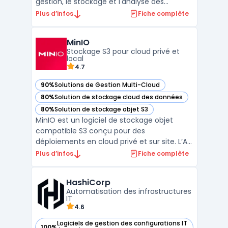
gestion, le stockage et l'analyse des
données à grande échelle. Grâce à son
Plus d’infos
Fiche complète
architecture multi-cloud, Snowflake
permet aux entreprises de déployer leurs
MinIO
données sur AWS, Microsoft Azure, ou
Stockage S3 pour cloud privé et
Google Cloud, facilitant ains ...
local
4.7
90%
Solutions de Gestion Multi-Cloud
— voir MinIO dans cette catégorie
80%
Solution de stockage cloud des données
— voir MinIO dans cette catégorie
80%
Solution de stockage objet S3
— voir MinIO dans cette catégorie
MinIO est un logiciel de stockage objet
compatible S3 conçu pour des
déploiements en cloud privé et sur site. L’API
S3 facilite l’intégration avec outils de
Plus d’infos
Fiche complète
sauvegarde, ETL et applications analytiques,
sans dépendance à un fournisseur. Le
HashiCorp
modèle stockage distribué permet
Automatisation des infrastructures
d’agréger plusieurs nœuds po ...
IT
4.6
Logiciels de gestion des configurations IT
100%