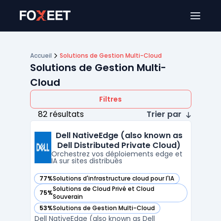
Ouver
Accueil
Solutions de Gestion Multi-Cloud
Solutions de Gestion Multi-
Cloud
Filtres
82 résultats
Trier par
Dell NativeEdge (also known as
Dell Distributed Private Cloud)
Orchestrez vos déploiements edge et
IA sur sites distribués
77%
Solutions d'infrastructure cloud pour l'IA
— voir Dell NativeEdge (also known as Dell Distributed Priv
Solutions de Cloud Privé et Cloud
75%
— voir Dell NativeEdge (also known as Dell Distributed Priv
Souverain
53%
Solutions de Gestion Multi-Cloud
— voir Dell NativeEdge (also known as Dell Distributed Priv
Dell NativeEdge (also known as Dell