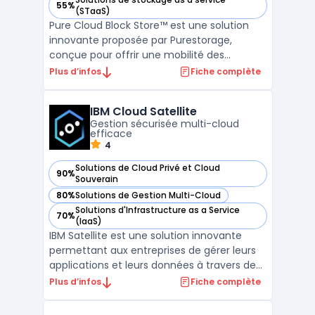
55%
— voir Pure Cloud Block Store dans cette catégorie
(STaaS)
Pure Cloud Block Store™ est une solution
innovante proposée par Purestorage,
conçue pour offrir une mobilité des
données optimale, une protection des
Plus d’infos
Fiche complète
données robuste et une expérience
utilisateur homogène, que ce soit dans AWS
IBM Cloud Satellite
ou Google Cloud. Cette technologie
Gestion sécurisée multi-cloud
permet une efficacité accrue au niveau ...
efficace
4
Solutions de Cloud Privé et Cloud
90%
— voir IBM Cloud Satellite dans cette catégorie
Souverain
80%
Solutions de Gestion Multi-Cloud
— voir IBM Cloud Satellite dans cette catégorie
Solutions d'Infrastructure as a Service
70%
— voir IBM Cloud Satellite dans cette catégorie
(IaaS)
IBM Satellite est une solution innovante
permettant aux entreprises de gérer leurs
applications et leurs données à travers des
environnements cloud variés. Grâce à IBM
Plus d’infos
Fiche complète
Satellite, il est possible de déployer des
services de manière sécurisée et efficace,