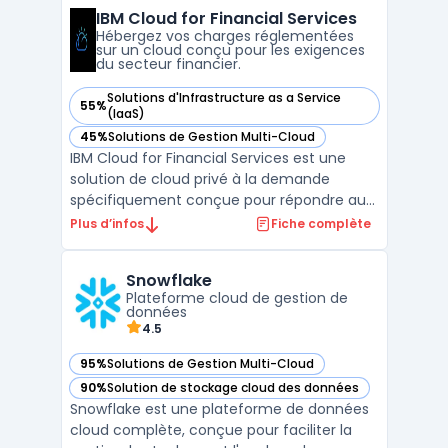
L’intégration native à VMware Cloud
IBM Cloud for Financial Services
Foundation offre aux équipes IT la
Hébergez vos charges réglementées
possibilité de gérer la micro-s ...
sur un cloud conçu pour les exigences
du secteur financier.
Solutions d'Infrastructure as a Service
55%
— voir IBM Cloud for Financial Services dans cette catégorie
(IaaS)
45%
Solutions de Gestion Multi-Cloud
— voir IBM Cloud for Financial Services dans cette catégorie
IBM Cloud for Financial Services est une
solution de cloud privé à la demande
spécifiquement conçue pour répondre aux
besoins des entreprises du secteur
Plus d’infos
Fiche complète
financier. Elle offre un environnement
sécurisé et conforme aux réglementations,
Snowflake
permettant aux institutions financières de
Plateforme cloud de gestion de
migrer leurs charges de ...
données
4.5
95%
Solutions de Gestion Multi-Cloud
— voir Snowflake dans cette catégorie
90%
Solution de stockage cloud des données
— voir Snowflake dans cette catégorie
Snowflake est une plateforme de données
cloud complète, conçue pour faciliter la