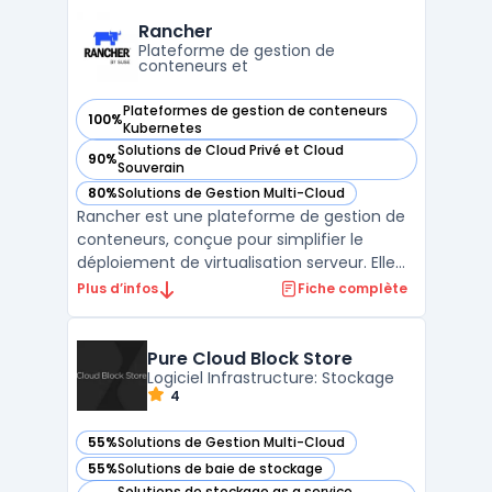
aux identifiants, clés API ou certificats, tout
en garantissant un chiffrement robuste ...
Rancher
Plateforme de gestion de
conteneurs et
Plateformes de gestion de conteneurs
100%
— voir Rancher dans cette catégorie
Kubernetes
Solutions de Cloud Privé et Cloud
90%
— voir Rancher dans cette catégorie
Souverain
80%
Solutions de Gestion Multi-Cloud
— voir Rancher dans cette catégorie
Rancher est une plateforme de gestion de
conteneurs, conçue pour simplifier le
déploiement de virtualisation serveur. Elle
offre des capacités de gestion multi-cloud,
Plus d’infos
Fiche complète
une interface utilisateur intuitive et une
grande flexibilité grâce à la prise en charge
de Docker et de Kubernetes. Rancher est
Pure Cloud Block Store
égal ...
Logiciel Infrastructure: Stockage
4
55%
Solutions de Gestion Multi-Cloud
— voir Pure Cloud Block Store dans cette catégorie
55%
Solutions de baie de stockage
— voir Pure Cloud Block Store dans cette catégorie
Solutions de stockage as a service