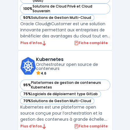
— voir Oracle Cloud at Customer dans cette catégorie
(IaaS)
Solutions de Cloud Privé et Cloud
100%
— voir Oracle Cloud at Customer dans cette catégorie
Souverain
50%
Solutions de Gestion Multi-Cloud
— voir Oracle Cloud at Customer dans cette catégorie
Oracle Cloud@Customer est une solution
innovante permettant aux entreprises de
bénéficier des avantages du cloud tout en
gardant leurs données sur site. Cette offre
Plus d’infos
Fiche complète
combine la performance d'Exadata avec la
flexibilité d'un service de base de données
Kubernetes
géré, déployé directement dans les centres
Orchestrateur open source de
de donn ...
conteneurs
4.6
Plateformes de gestion de conteneurs
95%
— voir Kubernetes dans cette catégorie
Kubernetes
75%
Logiciels de déploiement type GitLab
— voir Kubernetes dans cette catégorie
70%
Solutions de Gestion Multi-Cloud
— voir Kubernetes dans cette catégorie
Kubernetes est une plateforme open
source conçue pour l’orchestration et la
gestion des conteneurs à grande échelle.
Elle permet de déployer, gérer, mettre à
Plus d’infos
Fiche complète