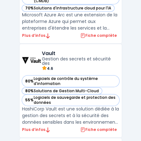
— voir Microsoft Azure Arc dans cette catégorie
(CMDB)
70%
Solutions d'infrastructure cloud pour l'IA
— voir Microsoft Azure Arc dans cette catégorie
Microsoft Azure Arc est une extension de la
plateforme Azure qui permet aux
entreprises d'étendre les services et la
gouvernance d’Azure à des
Plus d’infos
Fiche complète
environnements multicloud et
infrastructure hybride. En centralisant la
Vault
gestion des ressources, Azure Arc simplifie
Gestion des secrets et sécurité
l’administration des serveurs, bases de d ...
des
4.6
Logiciels de contrôle du système
80%
— voir Vault dans cette catégorie
d'information
80%
Solutions de Gestion Multi-Cloud
— voir Vault dans cette catégorie
Logiciels de sauvegarde et protection des
55%
— voir Vault dans cette catégorie
données
HashiCorp Vault est une solution dédiée à la
gestion des secrets et à la sécurité des
données sensibles dans les environnements
informatiques complexes. Il s’adresse aux
Plus d’infos
Fiche complète
entreprises souhaitant centraliser l’accès