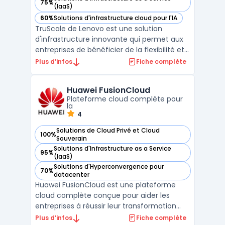
75%
— voir Lenovo TruScale Infrastructure Services dans cette c
(IaaS)
60%
Solutions d'infrastructure cloud pour l'IA
— voir Lenovo TruScale Infrastructure Services dans cette c
TruScale de Lenovo est une solution
d'infrastructure innovante qui permet aux
entreprises de bénéficier de la flexibilité et
de l'évolutivité du Cloud tout en conservant
Plus d’infos
Fiche complète
un contrôle total sur leurs données en local.
Accessible via un modèle de facturation à
Huawei FusionCloud
l'usage, TruScale offre une ...
Plateforme cloud complète pour
la
4
Solutions de Cloud Privé et Cloud
100%
— voir Huawei FusionCloud dans cette catégorie
Souverain
Solutions d'Infrastructure as a Service
95%
— voir Huawei FusionCloud dans cette catégorie
(IaaS)
Solutions d'Hyperconvergence pour
70%
— voir Huawei FusionCloud dans cette catégorie
datacenter
Huawei FusionCloud est une plateforme
cloud complète conçue pour aider les
entreprises à réussir leur transformation
digitale. Elle intègre une suite de services
Plus d’infos
Fiche complète