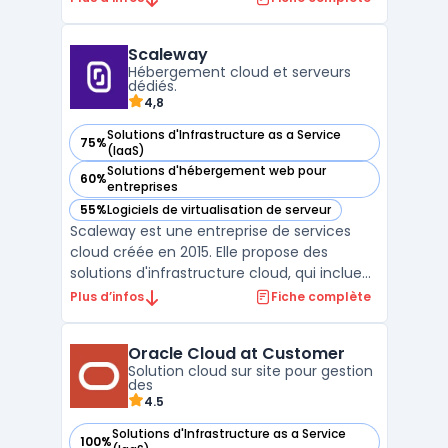
informatiques. Intégrant calcul, stockage et
mise en réseau dans un seul système
Scaleway
unifié, cette infrastructure permet de
Hébergement cloud et serveurs
réduire consi ...
dédiés.
4,8
Solutions d'Infrastructure as a Service
75%
— voir Scaleway dans cette catégorie
(IaaS)
Solutions d'hébergement web pour
60%
— voir Scaleway dans cette catégorie
entreprises
55%
Logiciels de virtualisation de serveur
— voir Scaleway dans cette catégorie
Scaleway est une entreprise de services
cloud créée en 2015. Elle propose des
solutions d'infrastructure cloud, qui incluent
notamment des offres d'hébergement
Plus d’infos
Fiche complète
web, de stockage, de mise en réseau et de
sécurité. Scaleway se distingue par son
Oracle Cloud at Customer
offre d'instances Bare Metal, qui combine
Solution cloud sur site pour gestion
les avantages de ...
des
4.5
Solutions d'Infrastructure as a Service
100%