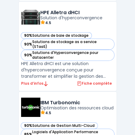
Grâce à son approche centrée sur la
protection continue, Zerto offre une
HPE Alletra dHCI
disponibilité constante des appl ...
Solution d'hyperconvergence
4.5
90%
Solutions de baie de stockage
— voir HPE Alletra dHCI dans cette catégorie
Solutions de stockage as a service
90%
— voir HPE Alletra dHCI dans cette catégorie
(STaaS)
Solutions d'Hyperconvergence pour
90%
— voir HPE Alletra dHCI dans cette catégorie
datacenter
HPE Alletra dHCI est une solution
d'hyperconvergence conçue pour
transformer et simplifier la gestion des
infrastructures IT. En intégrant les capacités
Plus d’infos
Fiche complète
de HPE Nimble Storage, cette solution offre
une haute disponibilité, une performance
optimisée et une sécur ...
IBM Turbonomic
Optimisation des ressources cloud
4.5
90%
Solutions de Gestion Multi-Cloud
— voir IBM Turbonomic dans cette catégorie
Logiciels d'Application Performance
85%