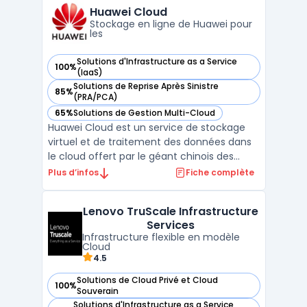
tout en conservant un contrôle centralisé.
Huawei Cloud
Cet ...
Stockage en ligne de Huawei pour
les
Solutions d'Infrastructure as a Service
100%
— voir Huawei Cloud dans cette catégorie
(IaaS)
Solutions de Reprise Après Sinistre
85%
— voir Huawei Cloud dans cette catégorie
(PRA/PCA)
65%
Solutions de Gestion Multi-Cloud
— voir Huawei Cloud dans cette catégorie
Huawei Cloud est un service de stockage
virtuel et de traitement des données dans
le cloud offert par le géant chinois des
télécommunications, Huawei Technologies.
Plus d’infos
Fiche complète
La plateforme permet aux entreprises et
aux particuliers de stocker, gérer et
Lenovo TruScale Infrastructure
analyser leurs données à distance, en toute
Services
sécurité et de ...
Infrastructure flexible en modèle
Cloud
4.5
Solutions de Cloud Privé et Cloud
100%
— voir Lenovo TruScale Infrastructure Services dans cette c
Souverain
Solutions d'Infrastructure as a Service