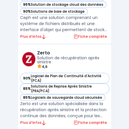
95%
Solution de stockage cloud des données
— voir Ceph dans cette catégorie
90%
Solutions de baie de stockage
— voir Ceph dans cette catégorie
Ceph est une solution comprenant un
système de fichiers distribués et une
interface d'objet qui permettent de stocker
et de récupérer des données sans passer
Plus d’infos
Fiche complète
par une baie de stockage traditionnelle. Il
est open source et est conçu pour être
Zerto
hautement évolutif et résilient aux pannes.
Solution de récupération après
Avec Ceph, les ...
sinistre
4,6
Logiciel de Plan de Continuité d'Activité
90%
— voir Zerto dans cette catégorie
(PCA)
Solutions de Reprise Après Sinistre
85%
— voir Zerto dans cette catégorie
(PRA/PCA)
85%
Logiciels de sauvegarde cloud sécurisée
— voir Zerto dans cette catégorie
Zerto est une solution spécialisée dans la
récupération après sinistre et la protection
continue des données, conçue pour les
entreprises opérant dans des
Plus d’infos
Fiche complète
environnements multi-cloud et hybrides.