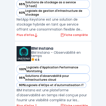
Solutions de stockage as a service
65%
— voir NetApp Keystone dans cette catégorie
(STaaS)
Logiciels de gestion d'infrastructure de
60%
— voir NetApp Keystone dans cette catégorie
stockage
NetApp Keystone est une solution de
stockage hybride en tant que service
offrant une consommation flexible de
cloud. Cette solution permet une gestion
Plus d’infos
Fiche complète
unifiée des données, facilitant l'intégration
multi-cloud et l'interopérabilité. NetApp
IBM Instana
Keystone propose des options de
IBM Instana – Observabilité en
protection des données avec c ...
temps
4.5
Logiciels d'Application Performance
100%
— voir IBM Instana dans cette catégorie
Monitoring
Solutions d'observabilité pour
95%
— voir IBM Instana dans cette catégorie
infrastructures cloud
90%
Logiciels d'AIOps et d'automatisation IT
— voir IBM Instana dans cette catégorie
IBM Instana est une plateforme
d'observabilité en temps réel conçue pour
fournir une visibilité complète sur les
performances des applications et des
Plus d’infos
Fiche complète