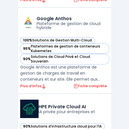
technologie innovante est conçue pour les
entreprises souhaitant combiner la
flexibilité du cloud hybride avec le contrôle
Google Anthos
et la sécurité des sol ...
Plateforme de gestion de cloud
hybride
100%
Solutions de Gestion Multi-Cloud
— voir Google Anthos dans cette catégorie
Plateformes de gestion de conteneurs
95%
— voir Google Anthos dans cette catégorie
Kubernetes
Solutions de Cloud Privé et Cloud
90%
— voir Google Anthos dans cette catégorie
Souverain
Google Anthos est une plateforme de
gestion de charges de travail en
conteneurs et sur site. Elle permet aux
organisations de gérer plus efficacement
Plus d’infos
Fiche complète
leurs applications et de les déployer où elles
le souhaitent, qu'il s'agisse d'une
infrastructure publique, privée ou sur site. La
HPE Private Cloud AI
solution Google Ant ...
IA privée pour entreprises et
90%
Solutions d'infrastructure cloud pour l'IA
— voir HPE Private Cloud AI dans cette catégorie