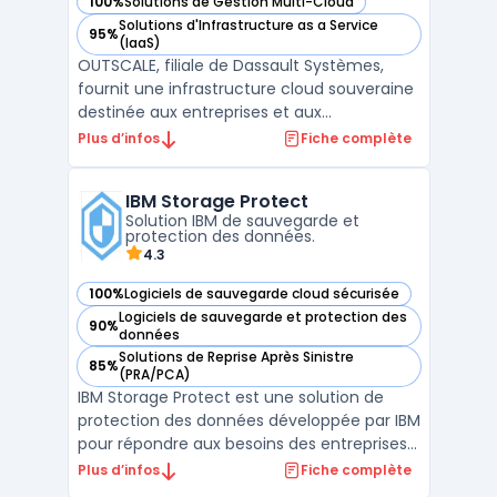
100%
Solutions de Gestion Multi-Cloud
— voir Outscale dans cette catégorie
Solutions d'Infrastructure as a Service
95%
— voir Outscale dans cette catégorie
(IaaS)
OUTSCALE, filiale de Dassault Systèmes,
fournit une infrastructure cloud souveraine
destinée aux entreprises et aux
organisations publiques. Sa plateforme
Plus d’infos
Fiche complète
repose sur un modèle IaaS hautement
sécurisé, garantissant la souveraineté des
IBM Storage Protect
données en conformité avec le RGPD.
Solution IBM de sauvegarde et
L’ensemble des services propos ...
protection des données.
4.3
100%
Logiciels de sauvegarde cloud sécurisée
— voir IBM Storage Protect dans cette catégorie
Logiciels de sauvegarde et protection des
90%
— voir IBM Storage Protect dans cette catégorie
données
Solutions de Reprise Après Sinistre
85%
— voir IBM Storage Protect dans cette catégorie
(PRA/PCA)
IBM Storage Protect est une solution de
protection des données développée par IBM
pour répondre aux besoins des entreprises
en matière de sauvegarde, de récupération
Plus d’infos
Fiche complète
et de gestion du stockage. Cette