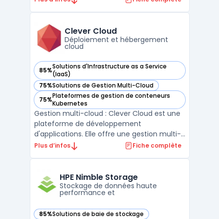
infrastructures dans des environnements
complexes.Grâce à sa capacité
d'automatisation de la détection des
Clever Cloud
anomalies, elle aide les équipes ...
Déploiement et hébergement
cloud
Solutions d'Infrastructure as a Service
85%
— voir Clever Cloud dans cette catégorie
(IaaS)
75%
Solutions de Gestion Multi-Cloud
— voir Clever Cloud dans cette catégorie
Plateformes de gestion de conteneurs
75%
— voir Clever Cloud dans cette catégorie
Kubernetes
Gestion multi-cloud : Clever Cloud est une
plateforme de développement
d'applications. Elle offre une gestion multi-
cloud automatique pour les infrastructures
Plus d’infos
Fiche complète
cloud telles que Amazon AWS, Google
Cloud ou encore Microsoft Azure. Avec
Clever Cloud, les développeurs peuvent
HPE Nimble Storage
facilement déployer leurs ap ...
Stockage de données haute
performance et
85%
Solutions de baie de stockage
— voir HPE Nimble Storage dans cette catégorie