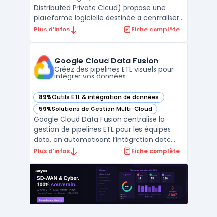
Distributed Private Cloud) propose une
plateforme logicielle destinée à centraliser
la gestion des infrastructures et des
Plus d’infos
Fiche complète
charges IA déployées en périphérie. Ce
produit concerne les organisations gérant
des sites distribués, les entreprises utilisant
Google Cloud Data Fusion
des usages IA ...
Créez des pipelines ETL visuels pour
intégrer vos données
89%
Outils ETL & intégration de données
— voir Google Cloud Data Fusion dans cette catégorie
59%
Solutions de Gestion Multi-Cloud
— voir Google Cloud Data Fusion dans cette catégorie
Google Cloud Data Fusion centralise la
gestion de pipelines ETL pour les équipes
data, en automatisant l’intégration data
dans un contexte cloud natif. Les
Plus d’infos
Fiche complète
entreprises doivent traiter des volumes
croissants de données issues de sources
multiples et garantir leur traçabilité, leur
confidentialité et ...