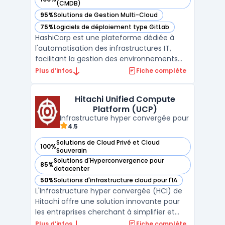
— voir HashiCorp dans cette catégorie
(CMDB)
95%
Solutions de Gestion Multi-Cloud
— voir HashiCorp dans cette catégorie
75%
Logiciels de déploiement type GitLab
— voir HashiCorp dans cette catégorie
HashiCorp est une plateforme dédiée à
l'automatisation des infrastructures IT,
facilitant la gestion des environnements
multi-cloud et on-premise à grande
Plus d’infos
Fiche complète
échelle. Grâce à ses outils tels que
Terraform, Vault, Consul et Nomad,
Hitachi Unified Compute
HashiCorp propose une approche
Platform (UCP)
infrastructure-as-code qui garantit la coh
Infrastructure hyper convergée pour
...
4.5
Solutions de Cloud Privé et Cloud
100%
— voir Hitachi Unified Compute Platform (UCP) dans cette 
Souverain
Solutions d'Hyperconvergence pour
85%
— voir Hitachi Unified Compute Platform (UCP) dans cette 
datacenter
50%
Solutions d'infrastructure cloud pour l'IA
— voir Hitachi Unified Compute Platform (UCP) dans cette 
L'Infrastructure hyper convergée (HCI) de
Hitachi offre une solution innovante pour
les entreprises cherchant à simplifier et
optimiser la gestion de leurs ressources
Plus d’infos
Fiche complète