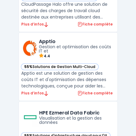
CloudPassage Halo offre une solution de
sécurité des charges de travail cloud
destinée aux entreprises utilisant des
serveurs virtuels sur des environnements
Plus d’infos
Fiche complète
publics, privés ou hybrides. La plateforme,
proposée en modèle SaaS, prend en charge
Apptio
les exigences de conformité et de
Gestion et optimisation des coûts
surveillance continue a ...
IT et
4.4
55%
Solutions de Gestion Multi-Cloud
— voir Apptio dans cette catégorie
Apptio est une solution de gestion des
coûts IT et d'optimisation des dépenses
technologiques, conçue pour aider les
entreprises à mieux comprendre, analyser
Plus d’infos
Fiche complète
et gérer leurs investissements
informatiques. Grâce à sa plateforme,
Apptio offre une visibilité complète des
HPE Ezmeral Data Fabric
dépenses IT en regroupant les do ...
Visualisation et la gestion des
données
55%
Solutions d'infrastructure cloud pour l'IA