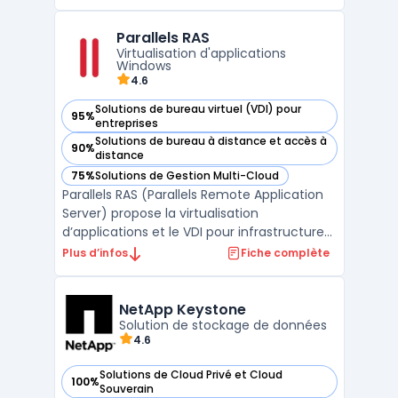
permettant une gestion optimisée des
ressources informatiques, avec une
Parallels RAS
disponibilité élevée et une sécurité
Virtualisation d'applications
renforcée des données critiqu ...
Windows
4.6
Solutions de bureau virtuel (VDI) pour
95%
— voir Parallels RAS dans cette catégorie
entreprises
Solutions de bureau à distance et accès à
90%
— voir Parallels RAS dans cette catégorie
distance
75%
Solutions de Gestion Multi-Cloud
— voir Parallels RAS dans cette catégorie
Parallels RAS (Parallels Remote Application
Server) propose la virtualisation
d’applications et le VDI pour infrastructures
RDS Windows Server et environnements
Plus d’infos
Fiche complète
hybrides. Pensé pour la gouvernance IT, il
centralise la publication d’applications
Windows, le bureau à distance et la gestion
NetApp Keystone
des accès s ...
Solution de stockage de données
4.6
Solutions de Cloud Privé et Cloud
100%
— voir NetApp Keystone dans cette catégorie
Souverain