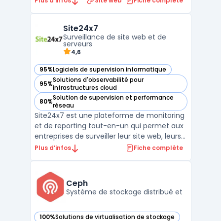
Plus d’infos
Site web
Fiche complète
Davis, un moteur d'IA causal capable
d'identifier automatiquement les causes
Site24x7
racines des incidents sans configuration
Surveillance de site web et de
manuelle de seuils d'alerte. Les don ...
serveurs
4,6
95%
Logiciels de supervision informatique
— voir Site24x7 dans cette catégorie
Solutions d'observabilité pour
95%
— voir Site24x7 dans cette catégorie
infrastructures cloud
Solution de supervision et performance
80%
— voir Site24x7 dans cette catégorie
réseau
Site24x7 est une plateforme de monitoring
et de reporting tout-en-un qui permet aux
entreprises de surveiller leur site web, leurs
serveurs, leurs applications et leur réseau.
Plus d’infos
Fiche complète
Avec des fonctionnalités telles que la
surveillance en temps réel, les alertes
personnalisables et les rapports détaillés, l ...
Ceph
Système de stockage distribué et
100%
Solutions de virtualisation de stockage
— voir Ceph dans cette catégorie