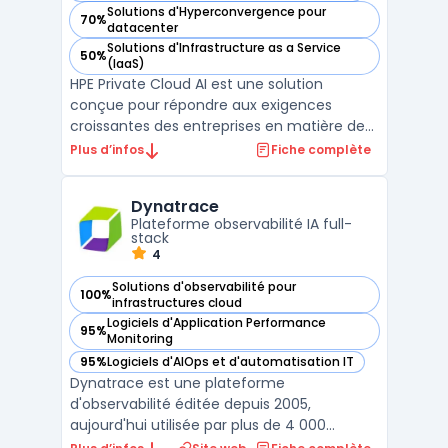
Solutions d'Hyperconvergence pour
70%
— voir HPE Private Cloud AI dans cette catégorie
datacenter
Solutions d'Infrastructure as a Service
50%
— voir HPE Private Cloud AI dans cette catégorie
(IaaS)
HPE Private Cloud AI est une solution
conçue pour répondre aux exigences
croissantes des entreprises en matière de
déploiement de l’intelligence artificielle sur
Plus d’infos
Fiche complète
infrastructure privée. Cette plateforme
s’appuie sur des architectures validées,
Dynatrace
intégrant des composants matériels et
Plateforme observabilité IA full-
logiciels optimisés ...
stack
4
Solutions d'observabilité pour
100%
— voir Dynatrace dans cette catégorie
infrastructures cloud
Logiciels d'Application Performance
95%
— voir Dynatrace dans cette catégorie
Monitoring
95%
Logiciels d'AIOps et d'automatisation IT
— voir Dynatrace dans cette catégorie
Dynatrace est une plateforme
d'observabilité éditée depuis 2005,
aujourd'hui utilisée par plus de 4 000
entreprises dans 80 pays. Elle repose sur