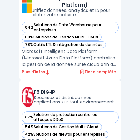
cas de gestion pour gar ...
Platform)
Unifiez données, analytics et IA pour
piloter votre activité
Solutions de Data Warehouse pour
84%
— voir Microsoft Intelligent Data Platform (Microsoft Azure
entreprises
80%
Solutions de Gestion Multi-Cloud
— voir Microsoft Intelligent Data Platform (Microsoft Azure
78%
Outils ETL & intégration de données
— voir Microsoft Intelligent Data Platform (Microsoft Azure
Microsoft Intelligent Data Platform
(Microsoft Azure Data Platform) centralise
la gestion de la donnée sur le cloud afin de
limiter la fragmentation des systèmes et
Plus d’infos
Fiche complète
d’assurer la sécurité et l’accès en temps
réel aux informations. Cette plateforme
réunit bases de données, outils d’analyse
F5 BIG‑IP
avancée et ...
Sécurisez et distribuez vos
applications sur tout environnement
Solution de protection contre les
67%
— voir F5 BIG‑IP dans cette catégorie
attaques DDoS
54%
Solutions de Gestion Multi-Cloud
— voir F5 BIG‑IP dans cette catégorie
42%
Solutions de firewall pour entreprises
— voir F5 BIG‑IP dans cette catégorie