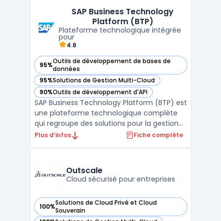
solutions de stockage et des outils de
SAP Business Technology
gestion de projets. La plateforme cloud
Platform (BTP)
d'OVHcloud est co ...
Plateforme technologique intégrée
pour
4.8
Outils de développement de bases de
95%
— voir SAP Business Technology Platform (BTP) dans cette 
données
95%
Solutions de Gestion Multi-Cloud
— voir SAP Business Technology Platform (BTP) dans cette 
90%
Outils de développement d'API
— voir SAP Business Technology Platform (BTP) dans cette 
SAP Business Technology Platform (BTP) est
une plateforme technologique complète
qui regroupe des solutions pour la gestion
des données, l'intégration des systèmes, le
Plus d’infos
Fiche complète
développement d’applications et l’analyse
avancée. Conçue pour permettre aux
entreprises de connecter leurs systèmes
Outscale
métiers, d’auto ...
Cloud sécurisé pour entreprises
Solutions de Cloud Privé et Cloud
100%
— voir Outscale dans cette catégorie
Souverain