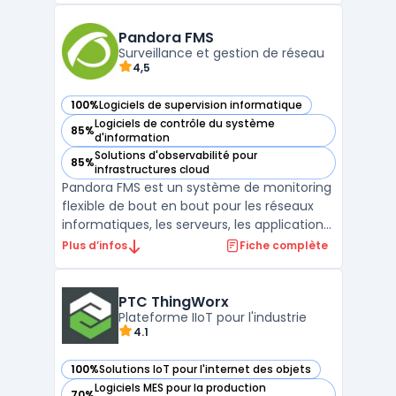
suite complète d'outils, SysAid couvre tous
les besoins de l'ITSM, pour fournir aux
Pandora FMS
utilisateurs un ...
Surveillance et gestion de réseau
4,5
100%
Logiciels de supervision informatique
— voir Pandora FMS dans cette catégorie
Logiciels de contrôle du système
85%
— voir Pandora FMS dans cette catégorie
d'information
Solutions d'observabilité pour
85%
— voir Pandora FMS dans cette catégorie
infrastructures cloud
Pandora FMS est un système de monitoring
flexible de bout en bout pour les réseaux
informatiques, les serveurs, les applications
et les environnements virtuels. Cette
Plus d’infos
Fiche complète
solution permet une supervision avancée
grâce à des fonctionnalités telles que des
alertes en temps réel, des visualisations
PTC ThingWorx
graphiqu ...
Plateforme IIoT pour l'industrie
4.1
100%
Solutions IoT pour l'internet des objets
— voir PTC ThingWorx dans cette catégorie
Logiciels MES pour la production
70%