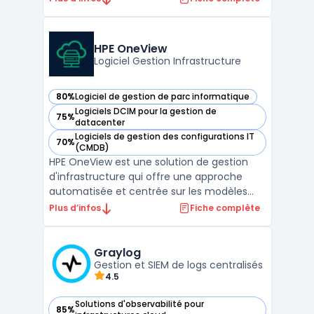
des performances réseau. Cette
plateforme avancée est conçue pour offrir
une visibilité approfondie sur les
HPE OneView
infrastructures info ...
Logiciel Gestion Infrastructure
80%
Logiciel de gestion de parc informatique
— voir HPE OneView dans cette catégorie
Logiciels DCIM pour la gestion de
75%
— voir HPE OneView dans cette catégorie
datacenter
Logiciels de gestion des configurations IT
70%
— voir HPE OneView dans cette catégorie
(CMDB)
HPE OneView est une solution de gestion
d'infrastructure qui offre une approche
automatisée et centrée sur les modèles
pour la gestion des ressources
Plus d’infos
Fiche complète
informatiques. Elle permet aux entreprises
de gérer leur infrastructure avec une
efficacité et une flexibilité accrues.Grâce à
Graylog
HPE OneView, les organi ...
Gestion et SIEM de logs centralisés
4.5
Solutions d'observabilité pour
85%