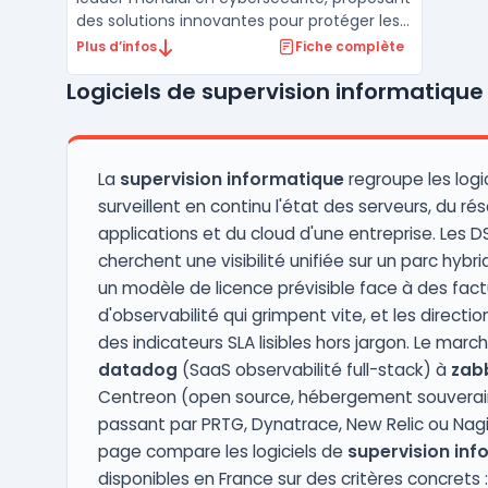
des solutions innovantes pour protéger les
entreprises contre les cybermenaces de
Plus d’infos
Fiche complète
cinquième génération. Grâce à une
Logiciels de supervision informatique
approche intégrée, Check Point offre une
protection complète pour les réseaux, le
cloud, et les appa ...
La
supervision informatique
regroupe les logic
surveillent en continu l'état des serveurs, du ré
applications et du cloud d'une entreprise. Les DS
cherchent une visibilité unifiée sur un parc hybri
un modèle de licence prévisible face à des fact
d'observabilité qui grimpent vite, et les directi
des indicateurs SLA lisibles hors jargon. Le marc
datadog
(SaaS observabilité full-stack) à
zab
Centreon (open source, hébergement souverain
passant par PRTG, Dynatrace, New Relic ou Nag
page compare les logiciels de
supervision inf
disponibles en France sur des critères concrets :