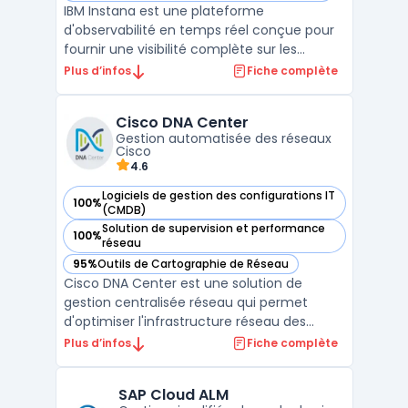
IBM Instana est une plateforme
d'observabilité en temps réel conçue pour
fournir une visibilité complète sur les
performances des applications et des
Plus d’infos
Fiche complète
infrastructures dans des environnements
complexes.Grâce à sa capacité
Cisco DNA Center
d'automatisation de la détection des
Gestion automatisée des réseaux
anomalies, elle aide les équipes ...
Cisco
4.6
Logiciels de gestion des configurations IT
100%
— voir Cisco DNA Center dans cette catégorie
(CMDB)
Solution de supervision et performance
100%
— voir Cisco DNA Center dans cette catégorie
réseau
95%
Outils de Cartographie de Réseau
— voir Cisco DNA Center dans cette catégorie
Cisco DNA Center est une solution de
gestion centralisée réseau qui permet
d'optimiser l'infrastructure réseau des
entreprises grâce à une approche
Plus d’infos
Fiche complète
automatisée et intelligente. Cette
plateforme offre une orchestration réseau
SAP Cloud ALM
avancée, facilitant l'administration, le