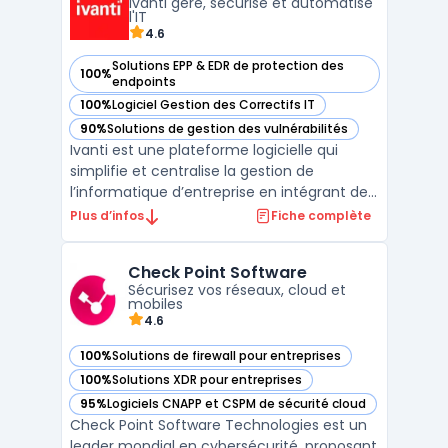
Ivanti gère, sécurise et automatise
l'IT
4.6
Solutions EPP & EDR de protection des
100%
— voir Ivanti dans cette catégorie
endpoints
100%
Logiciel Gestion des Correctifs IT
— voir Ivanti dans cette catégorie
90%
Solutions de gestion des vulnérabilités
— voir Ivanti dans cette catégorie
Ivanti est une plateforme logicielle qui
simplifie et centralise la gestion de
l’informatique d’entreprise en intégrant des
outils pour la gestion des terminaux, la
Plus d’infos
Fiche complète
sécurité des points de terminaison et la
gestion des services IT. Conçue pour
Check Point Software
répondre aux besoins des organisations
Sécurisez vos réseaux, cloud et
modernes, Ivanti a ...
mobiles
4.6
100%
Solutions de firewall pour entreprises
— voir Check Point Software dans cette catégorie
100%
Solutions XDR pour entreprises
— voir Check Point Software dans cette catégorie
95%
Logiciels CNAPP et CSPM de sécurité cloud
— voir Check Point Software dans cette catégorie
Check Point Software Technologies est un
leader mondial en cybersécurité, proposant