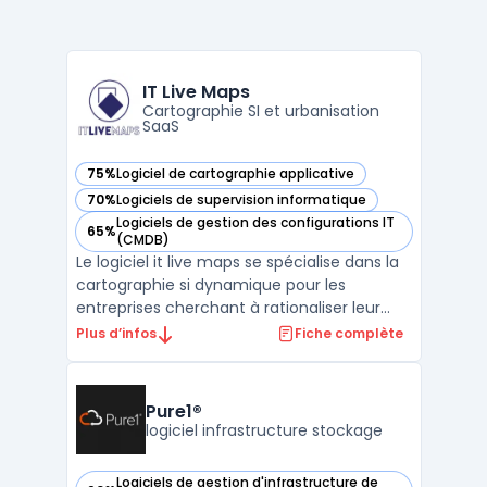
IT Live Maps
Cartographie SI et urbanisation
SaaS
75%
Logiciel de cartographie applicative
— voir IT Live Maps dans cette catégorie
70%
Logiciels de supervision informatique
— voir IT Live Maps dans cette catégorie
Logiciels de gestion des configurations IT
65%
— voir IT Live Maps dans cette catégorie
(CMDB)
Le logiciel it live maps se spécialise dans la
cartographie si dynamique pour les
entreprises cherchant à rationaliser leur
écosystème. Cet outil visualise en temps
Plus d’infos
Fiche complète
réel les composants du système
d'information pour faciliter la
compréhension des décideurs. Les
Pure1®
utilisateurs accèdent à une vision tran ...
logiciel infrastructure stockage
Logiciels de gestion d'infrastructure de