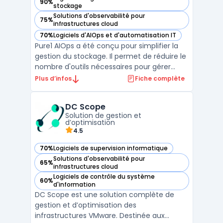
90%
— voir Pure1® dans cette catégorie
stockage
Solutions d'observabilité pour
75%
— voir Pure1® dans cette catégorie
infrastructures cloud
70%
Logiciels d'AIOps et d'automatisation IT
— voir Pure1® dans cette catégorie
Pure1 AIOps a été conçu pour simplifier la
gestion du stockage. Il permet de réduire le
nombre d'outils nécessaires pour gérer
efficacement votre stockage grâce à une
Plus d’infos
Fiche complète
offre SaaS AIOps. Cette solution est
spécialement conçue pour faciliter
DC Scope
l'utilisation de votre environnement Pure
Solution de gestion et
Storage.Avec Pure1, ...
d’optimisation
4.5
70%
Logiciels de supervision informatique
— voir DC Scope dans cette catégorie
Solutions d'observabilité pour
65%
— voir DC Scope dans cette catégorie
infrastructures cloud
Logiciels de contrôle du système
60%
— voir DC Scope dans cette catégorie
d'information
DC Scope est une solution complète de
gestion et d’optimisation des
infrastructures VMware. Destinée aux