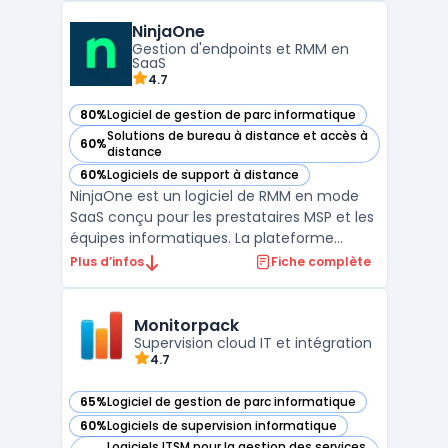
On-Premise ou dans le Cloud. Conçues
NinjaOne
pour les organisations disposant d'au moins
Gestion d'endpoints et RMM en
50 V ...
SaaS
4.7
80%
Logiciel de gestion de parc informatique
— voir NinjaOne dans cette catégorie
Solutions de bureau à distance et accès à
60%
— voir NinjaOne dans cette catégorie
distance
60%
Logiciels de support à distance
— voir NinjaOne dans cette catégorie
NinjaOne est un logiciel de RMM en mode
SaaS conçu pour les prestataires MSP et les
équipes informatiques. La plateforme
centralise la supervision des postes et
Plus d’infos
Fiche complète
serveurs, l’exécution de scripts, l’accès à
distance et la gestion des politiques, afin de
piloter des parcs hétérogènes depuis une
Monitorpack
consol ...
Supervision cloud IT et intégration
4.7
65%
Logiciel de gestion de parc informatique
— voir Monitorpack dans cette catégorie
60%
Logiciels de supervision informatique
— voir Monitorpack dans cette catégorie
Logiciels ITSM pour la gestion des services