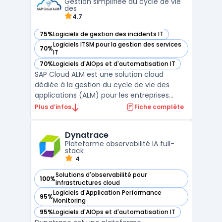
Gestion simplifiée du cycle de vie
monitoring réseau et la surveillan ...
des
4.7
75%
Logiciels de gestion des incidents IT
— voir SAP Cloud ALM dans cette catégorie
Logiciels ITSM pour la gestion des services
70%
— voir SAP Cloud ALM dans cette catégorie
IT
70%
Logiciels d'AIOps et d'automatisation IT
— voir SAP Cloud ALM dans cette catégorie
SAP Cloud ALM est une solution cloud
dédiée à la gestion du cycle de vie des
applications (ALM) pour les entreprises
utilisant des systèmes SAP. Conçue pour
Plus d’infos
Fiche complète
simplifier et optimiser les processus de
gestion des applications, cette plateforme
Dynatrace
offre des outils puissants pour suivre les
Plateforme observabilité IA full-
performances, co ...
stack
4
Solutions d'observabilité pour
100%
— voir Dynatrace dans cette catégorie
infrastructures cloud
Logiciels d'Application Performance
95%
— voir Dynatrace dans cette catégorie
Monitoring
95%
Logiciels d'AIOps et d'automatisation IT
— voir Dynatrace dans cette catégorie