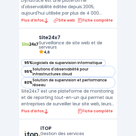
Dynatrace est une plateforme
d'observabilité éditée depuis 2005,
aujourd'hui utilisée par plus de 4 000
entreprises dans 80 pays. Elle repose sur
Plus d’infos
Site web
Fiche complète
Davis, un moteur d'IA causal capable
d'identifier automatiquement les causes
Site24x7
racines des incidents sans configuration
Surveillance de site web et de
manuelle de seuils d'alerte. Les don ...
serveurs
4,6
95%
Logiciels de supervision informatique
— voir Site24x7 dans cette catégorie
Solutions d'observabilité pour
95%
— voir Site24x7 dans cette catégorie
infrastructures cloud
Solution de supervision et performance
80%
— voir Site24x7 dans cette catégorie
réseau
Site24x7 est une plateforme de monitoring
et de reporting tout-en-un qui permet aux
entreprises de surveiller leur site web, leurs
serveurs, leurs applications et leur réseau.
Plus d’infos
Fiche complète
Avec des fonctionnalités telles que la
surveillance en temps réel, les alertes
iTOP
personnalisables et les rapports détaillés, l ...
Gestion des services