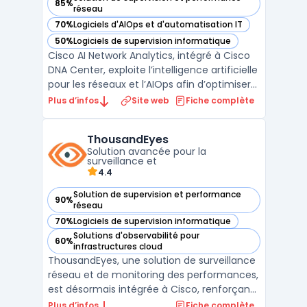
85%
— voir Cisco AI Network Analytics dans cette catégorie
réseau
70%
Logiciels d'AIOps et d'automatisation IT
— voir Cisco AI Network Analytics dans cette catégorie
50%
Logiciels de supervision informatique
— voir Cisco AI Network Analytics dans cette catégorie
Cisco AI Network Analytics, intégré à Cisco
DNA Center, exploite l’intelligence artificielle
pour les réseaux et l’AIOps afin d’optimiser
la supervision des infrastructures
Plus d’infos
Site web
Fiche complète
informatiques. En combinant apprentissage
automatique et détection d'anomalies
ThousandEyes
réseau, cette solution identifie les
Solution avancée pour la
problèmes e ...
surveillance et
4.4
Solution de supervision et performance
90%
— voir ThousandEyes dans cette catégorie
réseau
70%
Logiciels de supervision informatique
— voir ThousandEyes dans cette catégorie
Solutions d'observabilité pour
60%
— voir ThousandEyes dans cette catégorie
infrastructures cloud
ThousandEyes, une solution de surveillance
réseau et de monitoring des performances,
est désormais intégrée à Cisco, renforçant
ainsi ses capacités de gestion et d'analyse
Plus d’infos
Fiche complète