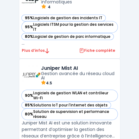
informatiques
4
95%
Logiciels de gestion des incidents IT
— voir iTOP dans cette catégorie
Logiciels ITSM pour la gestion des services
95%
— voir iTOP dans cette catégorie
IT
80%
Logiciel de gestion de parc informatique
— voir iTOP dans cette catégorie
...
Plus d’infos
Fiche complète
Juniper Mist AI
Gestion avancée du réseau cloud
AI
4.5
Logiciels de gestion WLAN et contrôleur
90%
— voir Juniper Mist AI dans cette catégorie
Wi-Fi
85%
Solutions IoT pour l'internet des objets
— voir Juniper Mist AI dans cette catégorie
Solution de supervision et performance
80%
— voir Juniper Mist AI dans cette catégorie
réseau
Juniper Mist AI est une solution innovante
permettant d’optimiser la gestion des
réseaux d’entreprise grâce à l’intelligence