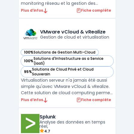
monitoring réseau et la gestion des
correctifs au sein d’une même plateforme.
Plus d’infos
Fiche complète
Conçue pour l’exploitation au quotidien, elle
regroupe logiciel RMM, accès à distance
sécurisé, inventaire, alerting et reporting
VMware vCloud & vRealize
pour ...
Gestion de cloud et virtualisation
100%
Solutions de Gestion Multi-Cloud
— voir VMware vCloud & vRealize dans cette catégorie
Solutions d'Infrastructure as a Service
100%
— voir VMware vCloud & vRealize dans cette catégorie
(IaaS)
Solutions de Cloud Privé et Cloud
95%
— voir VMware vCloud & vRealize dans cette catégorie
Souverain
Virtualisation serveur n'a jamais été aussi
simple qu'avec VMware vCloud & vRealize.
Cette solution de cloud computing permet
aux entreprises de gérer leur infrastructure
Plus d’infos
Fiche complète
IT de manière flexible, sécurisée et
efficace. VMware vCloud offre une plate-
Splunk
forme de cloud computing pour la gestion
Analyse des données en temps
des ressour ...
réel,
4.7