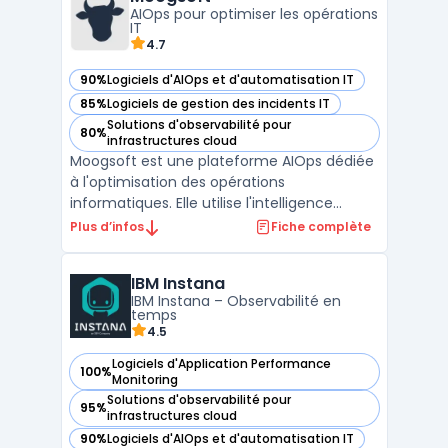
fil et filaires, le SD-WAN et le SASE.La solut ...
AIOps pour optimiser les opérations
IT
4.7
90%
Logiciels d'AIOps et d'automatisation IT
— voir Moogsoft dans cette catégorie
85%
Logiciels de gestion des incidents IT
— voir Moogsoft dans cette catégorie
Solutions d'observabilité pour
80%
— voir Moogsoft dans cette catégorie
infrastructures cloud
Moogsoft est une plateforme AIOps dédiée
à l'optimisation des opérations
informatiques. Elle utilise l'intelligence
artificielle pour analyser en temps réel de
Plus d’infos
Fiche complète
vastes volumes de données issues de
diverses sources, permettant ainsi une
IBM Instana
détection proactive des anomalies. Grâce à
IBM Instana – Observabilité en
ses capacités d'analys ...
temps
4.5
Logiciels d'Application Performance
100%
— voir IBM Instana dans cette catégorie
Monitoring
Solutions d'observabilité pour
95%
— voir IBM Instana dans cette catégorie
infrastructures cloud
90%
Logiciels d'AIOps et d'automatisation IT
— voir IBM Instana dans cette catégorie