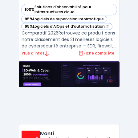
Solutions d'observabilité pour
100%
— voir Splunk dans cette catégorie
infrastructures cloud
95%
Logiciels de supervision informatique
— voir Splunk dans cette catégorie
95%
Logiciels d'AIOps et d'automatisation IT
— voir Splunk dans cette catégorie
Comparatif 2026Retrouvez ce produit dans
notre classement des 21 meilleurs logiciels
de cybersécurité entreprise — EDR, firewall,
SIEM, XDR. ...
Plus d’infos
Fiche complète
Ivanti