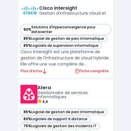
et les journaux, afin de détecter et résoudre
Cisco Intersight
pr ...
Gestion d'infrastructure cloud et
Solutions d'Hyperconvergence pour
90%
— voir Cisco Intersight dans cette catégorie
datacenter
85%
Logiciel de gestion de parc informatique
— voir Cisco Intersight dans cette catégorie
85%
Logiciels de supervision informatique
— voir Cisco Intersight dans cette catégorie
Cisco Intersight est une plateforme de
gestion de l'infrastructure de cloud hybride.
Elle offre une vue complète de
l'infrastructure, permettant aux utilisateurs
Plus d’infos
Fiche complète
de surveiller, de provisionner et de gérer les
charges de travail à partir d'un point unique.
Atera
La plateforme offre également des
Gestionnaire de services
fonctionna ...
informatiques
4,6
85%
Logiciel de gestion de parc informatique
— voir Atera dans cette catégorie
80%
Logiciels de support à distance
— voir Atera dans cette catégorie
75%
Logiciels de gestion des incidents IT
— voir Atera dans cette catégorie