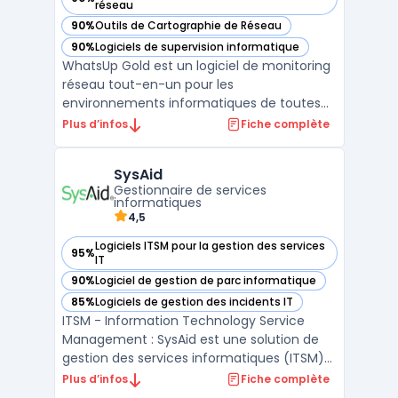
— voir WhatsUp Gold dans cette catégorie
réseau
90%
Outils de Cartographie de Réseau
— voir WhatsUp Gold dans cette catégorie
90%
Logiciels de supervision informatique
— voir WhatsUp Gold dans cette catégorie
WhatsUp Gold est un logiciel de monitoring
réseau tout-en-un pour les
environnements informatiques de toutes
tailles, depuis les petites entreprises aux
Plus d’infos
Fiche complète
centres de données. Il fournit une
surveillance en temps réel des
SysAid
infrastructures réseau, plus une visibilité
Gestionnaire de services
complète de la performance des applic ...
informatiques
4,5
Logiciels ITSM pour la gestion des services
95%
— voir SysAid dans cette catégorie
IT
90%
Logiciel de gestion de parc informatique
— voir SysAid dans cette catégorie
85%
Logiciels de gestion des incidents IT
— voir SysAid dans cette catégorie
ITSM - Information Technology Service
Management : SysAid est une solution de
gestion des services informatiques (ITSM)
tout-en-un qui simplifie les tâches de
Plus d’infos
Fiche complète
support et de gestion des actifs. Avec sa