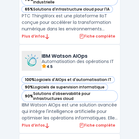
— voir PTC ThingWorx dans cette catégorie
industrielle
65%
Solutions d'infrastructure cloud pour l'IA
— voir PTC ThingWorx dans cette catégorie
PTC ThingWorx est une plateforme IIoT
conçue pour accélérer la transformation
numérique dans les environnements
industriels. Elle permet de connecter,
Plus d’infos
Fiche complète
surveiller et contrôler en temps réel les
équipements et infrastructures, tout en
facilitant l'intégration des données
IBM Watson AIOps
opérationnelles avec les systè ...
Automatisation des opérations IT
4.5
100%
Logiciels d'AIOps et d'automatisation IT
— voir IBM Watson AIOps dans cette catégorie
90%
Logiciels de supervision informatique
— voir IBM Watson AIOps dans cette catégorie
Solutions d'observabilité pour
90%
— voir IBM Watson AIOps dans cette catégorie
infrastructures cloud
IBM Watson AIOps est une solution avancée
qui intègre l'intelligence artificielle pour
optimiser les opérations informatiques. Elle
analyse en temps réel des données
Plus d’infos
Fiche complète
structurées et non structurées, telles que
les événements, les alertes, les métriques