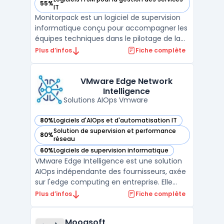
55%
— voir Monitorpack dans cette catégorie
IT
Monitorpack est un logiciel de supervision
informatique conçu pour accompagner les
équipes techniques dans le pilotage de la
performance et la continuité des
Plus d’infos
Fiche complète
infrastructures IT. Compatible avec les
environnements Microsoft, il s’intègre
nativement à Power BI pour fournir des
VMware Edge Network
Intelligence
tableaux de bord précis ...
Solutions AIOps Vmware
80%
Logiciels d'AIOps et d'automatisation IT
— voir VMware Edge Network Intelligence dans cette catégo
Solution de supervision et performance
80%
— voir VMware Edge Network Intelligence dans cette catégo
réseau
60%
Logiciels de supervision informatique
— voir VMware Edge Network Intelligence dans cette catégo
VMware Edge Intelligence est une solution
AIOps indépendante des fournisseurs, axée
sur l'edge computing en entreprise. Elle
assure la performance, la sécurité et
Plus d’infos
Fiche complète
l'auto-réparation des clients finaux et des
dispositifs IoT à travers les réseaux LAN sans
Moogsoft