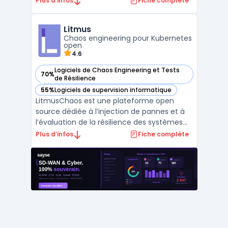
Plus d’infos
Fiche complète
des matériels et logiciels conçus pour
sécuriser les communications critiques.
Litmus
L’augmentation du nombre de connexions
Chaos engineering pour Kubernetes
entre équipements industriels et ...
open
4.6
Logiciels de Chaos Engineering et Tests
70%
— voir Litmus dans cette catégorie
de Résilience
55%
Logiciels de supervision informatique
— voir Litmus dans cette catégorie
LitmusChaos est une plateforme open
source dédiée à l’injection de pannes et à
l’évaluation de la résilience des systèmes
Kubernetes à l’aide de scénarios de chaos
Plus d’infos
Fiche complète
engineering reproductibles. Elle permet aux
équipes SRE, DevOps et QA d’automatiser
l’exécution de tests de résilience en
production et ...