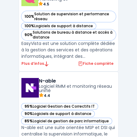
4.5
Solution de supervision et performance
100%
— voir EasyVista dans cette catégorie
réseau
100%
Logiciels de support à distance
— voir EasyVista dans cette catégorie
Solutions de bureau à distance et accès à
90%
— voir EasyVista dans cette catégorie
distance
EasyVista est une solution complète dédiée
à la gestion des services et des opérations
informatiques, intégrant des
fonctionnalités avancées de ITSM (gestion
Plus d’infos
Fiche complète
des services IT) et de ITOM (gestion des
opérations IT). Avec ses modules
N-able
spécialisés, EasyVista offre aux entreprises
Logiciel RMM et monitoring réseau
des outils puissants po ...
unifié
4.4
95%
Logiciel Gestion des Correctifs IT
— voir N-able dans cette catégorie
90%
Logiciels de support à distance
— voir N-able dans cette catégorie
85%
Logiciel de gestion de parc informatique
— voir N-able dans cette catégorie
N-able est une suite orientée MSP et DSI qui
centralise la supervision informatique, le