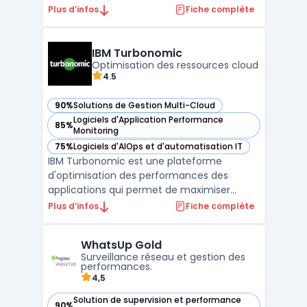
artificielle. Conçu pour automatiser les
Plus d’infos
Fiche complète
tâches de gestion et améliorer la
supervision, ce système repose sur une
gestion cloud native pour assurer une
IBM Turbonomic
visibilité et un contrô ...
Optimisation des ressources cloud
4.5
90%
Solutions de Gestion Multi-Cloud
— voir IBM Turbonomic dans cette catégorie
Logiciels d'Application Performance
85%
— voir IBM Turbonomic dans cette catégorie
Monitoring
75%
Logiciels d'AIOps et d'automatisation IT
— voir IBM Turbonomic dans cette catégorie
IBM Turbonomic est une plateforme
d'optimisation des performances des
applications qui permet de maximiser
l'efficacité des ressources en automatisant
Plus d’infos
Fiche complète
les décisions d'orchestration. En analysant
en temps réel l'utilisation des
WhatsUp Gold
infrastructures, Turbonomic prend des
Surveillance réseau et gestion des
mesures automatisées pour équilibre ...
performances.
4,5
Solution de supervision et performance
90%