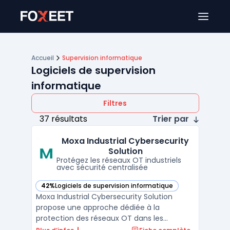
Ouver
Accueil
Supervision informatique
Logiciels de supervision
informatique
Filtres
37 résultats
Trier par
Moxa Industrial Cybersecurity
Solution
Protégez les réseaux OT industriels
avec sécurité centralisée
42%
Logiciels de supervision informatique
— voir Moxa Industrial Cybersecurity Solution dans cette ca
Moxa Industrial Cybersecurity Solution
propose une approche dédiée à la
protection des réseaux OT dans les
environnements industriels, en fournissant