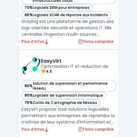
— voir Graylog dans cette catégorie
infrastructures cloud
70%
Logiciels SIEM pour entreprises
— voir Graylog dans cette catégorie
65%
Logiciels SOAR de réponse aux incidents
— voir Graylog dans cette catégorie
Graylog est une plateforme de gestion des
logs orientée sécurité et opérations IT. Elle
centralise l’ingestion multi-sources
(applications, réseaux, systèmes) et fournit
Plus d’infos
Fiche complète
un serveur syslog compatible
environnements hétérogènes, y compris
serveur syslog Windows via agents dédiés.
EasyVirt
Le positionnement SIE ...
Optimisation IT et réduction de
4.5
Solution de supervision et performance
80%
— voir EasyVirt dans cette catégorie
réseau
80%
Logiciels de supervision informatique
— voir EasyVirt dans cette catégorie
75%
Outils de Cartographie de Réseau
— voir EasyVirt dans cette catégorie
EasyVirt propose trois solutions logicielles
permettant aux entreprises de reprendre la
maîtrise de leur système d'information et
d'optimiser l'empreinte environnementale
Plus d’infos
Fiche complète
de leurs infrastructures IT, que ce soit en