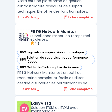
Atera est une plateforme de gestion
d'infrastructure réseau et de support
technique. Elle offre des fonctionnalités
telles que le monitoring, la gestion à
Plus d’infos
Fiche complète
distance, la planification des tâches et le
reporting. Avec Atera, les équipes
PRTG Network Monitor
informatiques peuvent surveiller leur
Surveillance réseau en temps réel
environnement, recevoir des ...
et alertes.
4,6
85%
Logiciels de supervision informatique
— voir PRTG Network Monitor dans cette catégorie
Solution de supervision et performance
85%
— voir PRTG Network Monitor dans cette catégorie
réseau
80%
Outils de Cartographie de Réseau
— voir PRTG Network Monitor dans cette catégorie
PRTG Network Monitor est un outil de
monitoring complet et facile à utiliser,
destiné à surveiller les performances de
votre réseau. Il fournit une vue d'ensemble
Plus d’infos
Fiche complète
en temps réel de tous les composants
réseau, tels que les serveurs, les
EasyVista
ordinateurs, les commutateurs et les
Solution ITSM et ITOM avec
routeurs. Vous pouvez survei ...
monitoring et