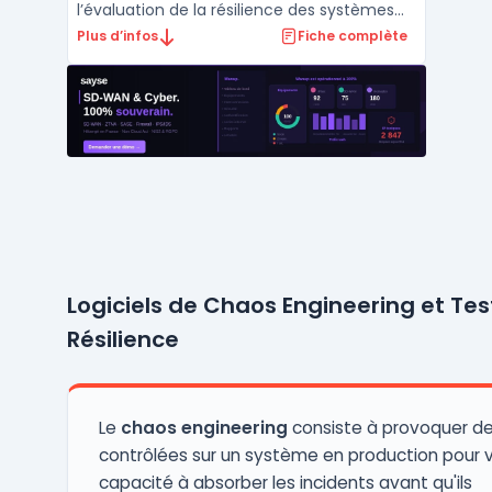
l’évaluation de la résilience des systèmes
Kubernetes à l’aide de scénarios de chaos
Plus d’infos
Fiche complète
engineering reproductibles. Elle permet aux
équipes SRE, DevOps et QA d’automatiser
l’exécution de tests de résilience en
production et ...
Logiciels de Chaos Engineering et Tes
Résilience
Le
chaos engineering
consiste à provoquer d
contrôlées sur un système en production pour v
capacité à absorber les incidents avant qu'ils