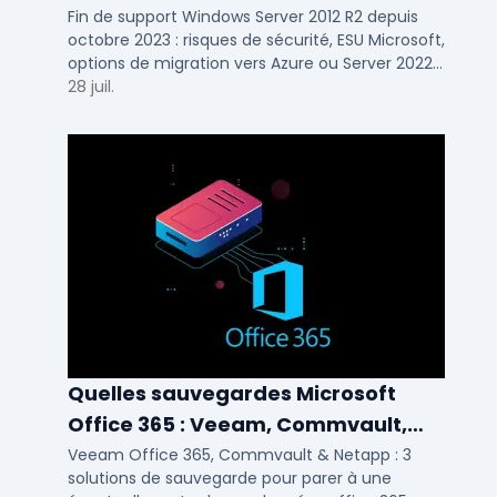
savoir
Fin de support Windows Server 2012 R2 depuis
octobre 2023 : risques de sécurité, ESU Microsoft,
options de migration vers Azure ou Server 2022
pour TPE, PME et ETI.
28 juil.
Quelles sauvegardes Microsoft
Office 365 : Veeam, Commvault,
Netapp
Veeam Office 365, Commvault & Netapp : 3
solutions de sauvegarde pour parer à une