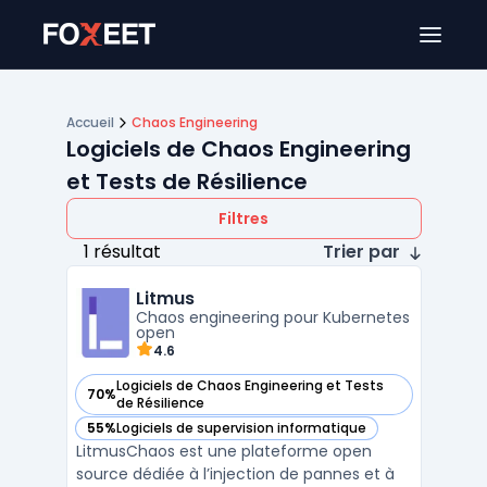
Ouver
Accueil
Chaos Engineering
Logiciels de Chaos Engineering
et Tests de Résilience
Filtres
1 résultat
Trier par
Litmus
Chaos engineering pour Kubernetes
open
4.6
Logiciels de Chaos Engineering et Tests
70%
— voir Litmus dans cette catégorie
de Résilience
55%
Logiciels de supervision informatique
— voir Litmus dans cette catégorie
LitmusChaos est une plateforme open
source dédiée à l’injection de pannes et à