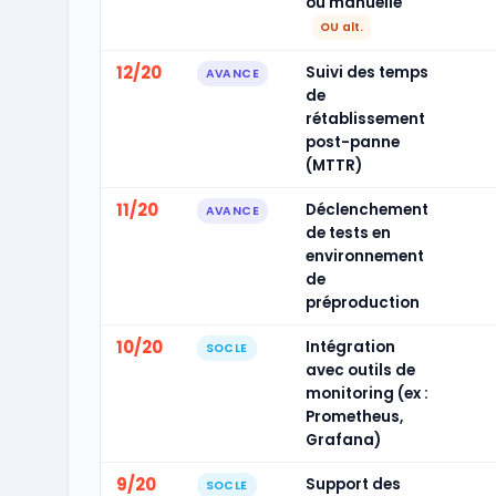
ou manuelle
OU alt.
12/20
Suivi des temps
AVANCE
de
rétablissement
post-panne
(MTTR)
11/20
Déclenchement
AVANCE
de tests en
environnement
de
préproduction
10/20
Intégration
SOCLE
avec outils de
monitoring (ex :
Prometheus,
Grafana)
9/20
Support des
SOCLE