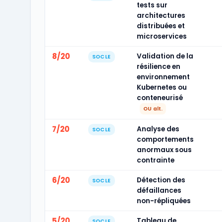
tests sur
architectures
distribuées et
microservices
8/20
Validation de la
SOCLE
résilience en
environnement
Kubernetes ou
conteneurisé
OU alt.
7/20
Analyse des
SOCLE
comportements
anormaux sous
contrainte
6/20
Détection des
SOCLE
défaillances
non-répliquées
5/20
Tableau de
SOCLE