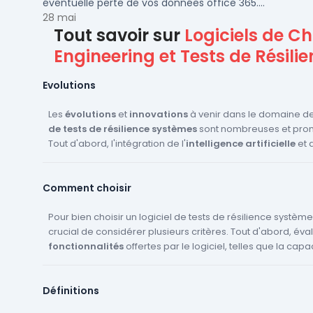
éventuelle perte de vos données office 365.
Voici notre ...
28 mai
Tout savoir sur
Logiciels de C
Engineering et Tests de Résili
Evolutions
Les
évolutions
et
innovations
à venir dans le domaine d
de tests de résilience systèmes
sont nombreuses et pro
Tout d'abord, l'intégration de l'
intelligence artificielle
et 
learning
permettra d'améliorer la
prédiction des défail
d'optimiser les
scénarios de tests
. Les outils de
chaos en
Comment choisir
deviendront plus sophistiqués, offrant des simulations enc
réalistes et complexes. De plus, avec l'essor des
architec
et des
Pour bien choisir un logiciel de tests de résilience systèmes,
microservices
, les solutions de tests de résilience
s'adapter pour gérer des environnements de plus en plus 
crucial de considérer plusieurs critères. Tout d'abord, éva
dynamiques. Enfin, l'accent sera mis sur l'
fonctionnalités
offertes par le logiciel, telles que la capa
automatisatio
l'
simuler des scénarios de stress
orchestration
des tests pour réduire les interventions m
et à
injecter des panne
améliorer l'efficacité des processus de validation.
Assurez-vous que le logiciel supporte le
chaos testing
et 
Définitions
s'intégrer facilement à votre infrastructure existante. Vérifi
de déploiement
(Saas, Onpremise, cloud) pour qu'il cor