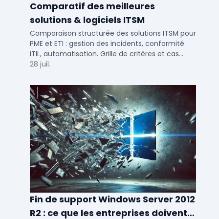
Comparatif des meilleures
solutions & logiciels ITSM
Comparaison structurée des solutions ITSM pour
PME et ETI : gestion des incidents, conformité
ITIL, automatisation. Grille de critères et cas
d'usage par taille d'entreprise.
28 juil.
Fin de support Windows Server 2012
R2 : ce que les entreprises doivent