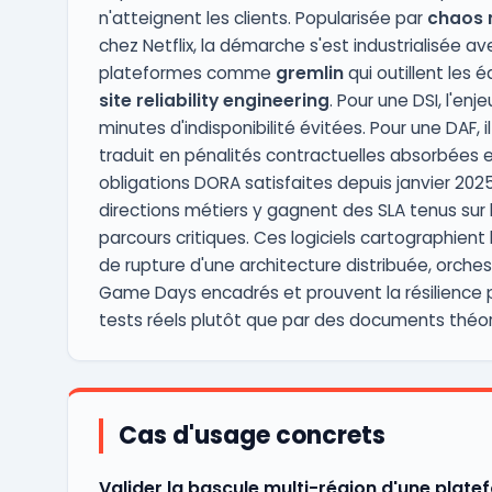
n'atteignent les clients. Popularisée par
chaos
chez Netflix, la démarche s'est industrialisée a
plateformes comme
gremlin
qui outillent les 
site reliability engineering
. Pour une DSI, l'enje
minutes d'indisponibilité évitées. Pour une DAF, il
traduit en pénalités contractuelles absorbées 
obligations DORA satisfaites depuis janvier 2025
directions métiers y gagnent des SLA tenus sur 
parcours critiques. Ces logiciels cartographient 
de rupture d'une architecture distribuée, orche
Game Days encadrés et prouvent la résilience 
tests réels plutôt que par des documents théor
Cas d'usage concrets
Valider la bascule multi-région d'une plate