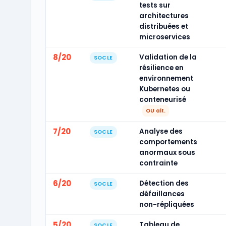
tests sur
architectures
distribuées et
microservices
8/20
Validation de la
SOCLE
résilience en
environnement
Kubernetes ou
conteneurisé
OU alt.
7/20
Analyse des
SOCLE
comportements
anormaux sous
contrainte
6/20
Détection des
SOCLE
défaillances
non-répliquées
5/20
Tableau de
SOCLE