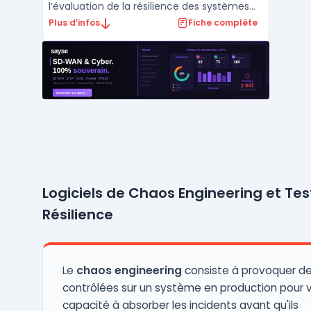
l’évaluation de la résilience des systèmes
Kubernetes à l’aide de scénarios de chaos
Plus d’infos
Fiche complète
engineering reproductibles. Elle permet aux
équipes SRE, DevOps et QA d’automatiser
l’exécution de tests de résilience en
production et ...
Logiciels de Chaos Engineering et Tes
Résilience
Le
chaos engineering
consiste à provoquer d
contrôlées sur un système en production pour v
capacité à absorber les incidents avant qu'ils