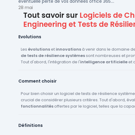
éventuelle perte de vos données office 365.
Voici notre ...
28 mai
Tout savoir sur
Logiciels de C
Engineering et Tests de Résili
Evolutions
Les
évolutions
et
innovations
à venir dans le domaine d
de tests de résilience systèmes
sont nombreuses et pro
Tout d'abord, l'intégration de l'
intelligence artificielle
et 
learning
permettra d'améliorer la
prédiction des défail
d'optimiser les
scénarios de tests
. Les outils de
chaos en
Comment choisir
deviendront plus sophistiqués, offrant des simulations enc
réalistes et complexes. De plus, avec l'essor des
architec
et des
Pour bien choisir un logiciel de tests de résilience systèmes,
microservices
, les solutions de tests de résilience
s'adapter pour gérer des environnements de plus en plus 
crucial de considérer plusieurs critères. Tout d'abord, éva
dynamiques. Enfin, l'accent sera mis sur l'
fonctionnalités
offertes par le logiciel, telles que la capa
automatisatio
l'
simuler des scénarios de stress
orchestration
des tests pour réduire les interventions m
et à
injecter des panne
améliorer l'efficacité des processus de validation.
Assurez-vous que le logiciel supporte le
chaos testing
et 
Définitions
s'intégrer facilement à votre infrastructure existante. Vérifi
de déploiement
(Saas, Onpremise, cloud) pour qu'il cor