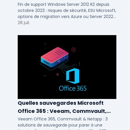
savoir
Fin de support Windows Server 2012 R2 depuis
octobre 2023 : risques de sécurité, ESU Microsoft,
options de migration vers Azure ou Server 2022
pour TPE, PME et ETI.
28 juil.
Quelles sauvegardes Microsoft
Office 365 : Veeam, Commvault,
Netapp
Veeam Office 365, Commvault & Netapp : 3
solutions de sauvegarde pour parer à une