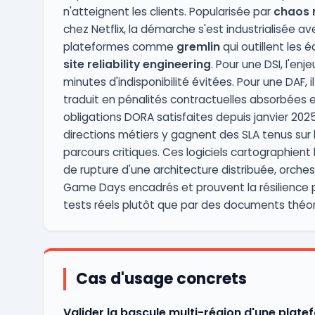
n'atteignent les clients. Popularisée par
chaos
chez Netflix, la démarche s'est industrialisée a
plateformes comme
gremlin
qui outillent les 
site reliability engineering
. Pour une DSI, l'enje
minutes d'indisponibilité évitées. Pour une DAF, il
traduit en pénalités contractuelles absorbées 
obligations DORA satisfaites depuis janvier 2025
directions métiers y gagnent des SLA tenus sur 
parcours critiques. Ces logiciels cartographient 
de rupture d'une architecture distribuée, orche
Game Days encadrés et prouvent la résilience 
tests réels plutôt que par des documents théor
Cas d'usage concrets
Valider la bascule multi-région d'une plate