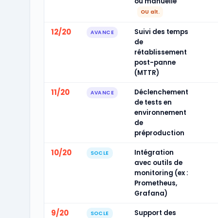
ou manuelle
OU alt.
12/20
Suivi des temps
AVANCE
de
rétablissement
post-panne
(MTTR)
11/20
Déclenchement
AVANCE
de tests en
environnement
de
préproduction
10/20
Intégration
SOCLE
avec outils de
monitoring (ex :
Prometheus,
Grafana)
9/20
Support des
SOCLE