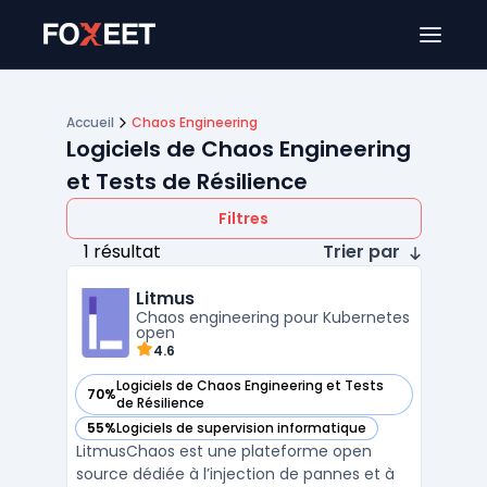
Ouver
Accueil
Chaos Engineering
Logiciels de Chaos Engineering
et Tests de Résilience
Filtres
1 résultat
Trier par
Litmus
Chaos engineering pour Kubernetes
open
4.6
Logiciels de Chaos Engineering et Tests
70%
— voir Litmus dans cette catégorie
de Résilience
55%
Logiciels de supervision informatique
— voir Litmus dans cette catégorie
LitmusChaos est une plateforme open
source dédiée à l’injection de pannes et à