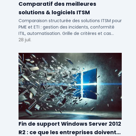
Comparatif des meilleures
solutions & logiciels ITSM
Comparaison structurée des solutions ITSM pour
PME et ETI : gestion des incidents, conformité
ITIL, automatisation. Grille de critères et cas
d'usage par taille d'entreprise.
28 juil.
Fin de support Windows Server 2012
R2 : ce que les entreprises doivent