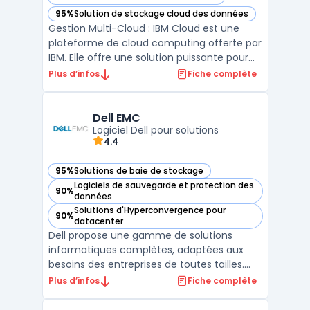
— voir IBM Cloud dans cette catégorie
95%
Solution de stockage cloud des données
— voir IBM Cloud dans cette catégorie
Gestion Multi-Cloud : IBM Cloud est une
plateforme de cloud computing offerte par
IBM. Elle offre une solution puissante pour
les entreprises qui souhaitent migrer leurs
Plus d’infos
Fiche complète
applications existantes dans le cloud. IBM
Cloud prend en charge la gestion multi-
cloud, ce qui signifie qu'elle permet aux
Dell EMC
entrep ...
Logiciel Dell pour solutions
4.4
95%
Solutions de baie de stockage
— voir Dell EMC dans cette catégorie
Logiciels de sauvegarde et protection des
90%
— voir Dell EMC dans cette catégorie
données
Solutions d'Hyperconvergence pour
90%
— voir Dell EMC dans cette catégorie
datacenter
Dell propose une gamme de solutions
informatiques complètes, adaptées aux
besoins des entreprises de toutes tailles.
Ses logiciels d'entreprise sont conçus pour
Plus d’infos
Fiche complète
améliorer la gestion des systèmes, la
sécurité des données et optimiser les