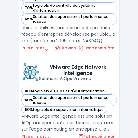
Logiciels de contrôle du système
70%
— voir Ubiquiti UniFi dans cette catégorie
d'information
Solution de supervision et performance
65%
— voir Ubiquiti UniFi dans cette catégorie
réseau
Ubiquiti UniFi est une gamme de produits
réseau d'entreprise développée par Ubiquiti
Inc. (fondée en 2005, cotée NASDAQ).
L'écosystème couvre les points d'accès Wi-
Plus d’infos
Site web
Fiche complète
Fi (séries U6, U7, U7 Pro), les switches réseau
(gamme USW, de 8 à 48 ports PoE), les
routeurs et passerelles (UniFi Gateway), les
VMware Edge Network
Intelligence
systè ...
Solutions AIOps Vmware
80%
Logiciels d'AIOps et d'automatisation IT
— voir VMware Edge Network Intelligence dans cette catégo
Solution de supervision et performance
80%
— voir VMware Edge Network Intelligence dans cette catégo
réseau
60%
Logiciels de supervision informatique
— voir VMware Edge Network Intelligence dans cette catégo
VMware Edge Intelligence est une solution
AIOps indépendante des fournisseurs, axée
sur l'edge computing en entreprise. Elle
assure la performance, la sécurité et
Plus d’infos
Fiche complète