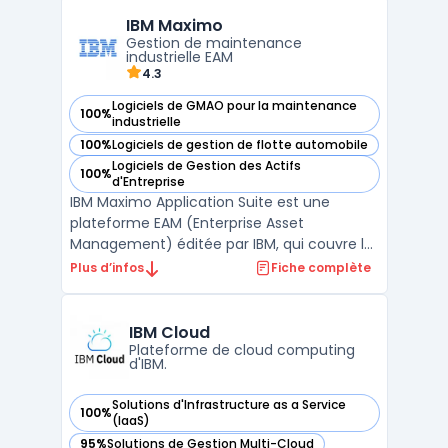
virtualisation serveur. Alibaba Cloud est
IBM Maximo
surtout présent en Asie mais continue de
Gestion de maintenance
gagner en popularité ...
industrielle EAM
4.3
Logiciels de GMAO pour la maintenance
100%
— voir IBM Maximo dans cette catégorie
industrielle
100%
Logiciels de gestion de flotte automobile
— voir IBM Maximo dans cette catégorie
Logiciels de Gestion des Actifs
100%
— voir IBM Maximo dans cette catégorie
d'Entreprise
IBM Maximo Application Suite est une
plateforme EAM (Enterprise Asset
Management) éditée par IBM, qui couvre la
gestion des actifs physiques, la
Plus d’infos
Fiche complète
maintenance industrielle et la conformité
réglementaire pour les grandes
organisations. C'est la solution de référence
IBM Cloud
sur le marché mondial de la maintena ...
Plateforme de cloud computing
d'IBM.
Solutions d'Infrastructure as a Service
100%
— voir IBM Cloud dans cette catégorie
(IaaS)
95%
Solutions de Gestion Multi-Cloud