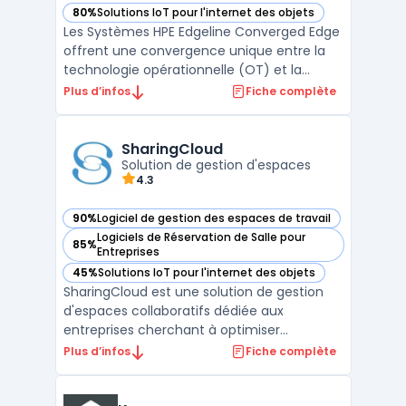
80%
Solutions IoT pour l'internet des objets
— voir HPE Edgeline dans cette catégorie
Les Systèmes HPE Edgeline Converged Edge
offrent une convergence unique entre la
technologie opérationnelle (OT) et la
technologie de l’information (IT). Ces
Plus d’infos
Fiche complète
systèmes robustes mettent en œuvre des
technologies de calcul et de gestion de
type datacenter directement à l'edge. Ils
SharingCloud
Solution de gestion d'espaces
permettent une prise ...
4.3
90%
Logiciel de gestion des espaces de travail
— voir SharingCloud dans cette catégorie
Logiciels de Réservation de Salle pour
85%
— voir SharingCloud dans cette catégorie
Entreprises
45%
Solutions IoT pour l'internet des objets
— voir SharingCloud dans cette catégorie
SharingCloud est une solution de gestion
d'espaces collaboratifs dédiée aux
entreprises cherchant à optimiser
l'utilisation de leurs salles de réunion,
Plus d’infos
Fiche complète
espaces de travail et équipements. La
plateforme centralise la réservation