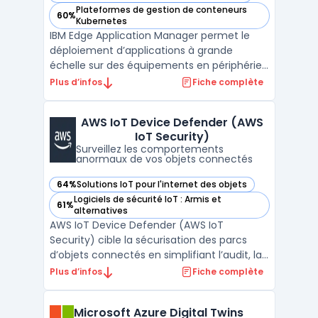
Plateformes de gestion de conteneurs
60%
— voir IBM Edge Application Manager dans cette catégorie
Kubernetes
IBM Edge Application Manager permet le
déploiement d’applications à grande
échelle sur des équipements en périphérie
de réseau. Les organisations ayant de
Plus d’infos
Fiche complète
nombreux sites distants utilisent ce logiciel
afin d’orchestrer le lifecycle management
AWS IoT Device Defender (AWS
d’applications et de modèles ML, en
IoT Security)
privilégiant une gest ...
Surveillez les comportements
anormaux de vos objets connectés
64%
Solutions IoT pour l'internet des objets
— voir AWS IoT Device Defender (AWS IoT Security) dans ce
Logiciels de sécurité IoT : Armis et
61%
— voir AWS IoT Device Defender (AWS IoT Security) dans ce
alternatives
AWS IoT Device Defender (AWS IoT
Security) cible la sécurisation des parcs
d’objets connectés en simplifiant l’audit, la
surveillance et le contrôle continu des
Plus d’infos
Fiche complète
équipements. Sur des environnements
complexes, les risques de configuration
Microsoft Azure Digital Twins
erronée ou de comportements inattendus