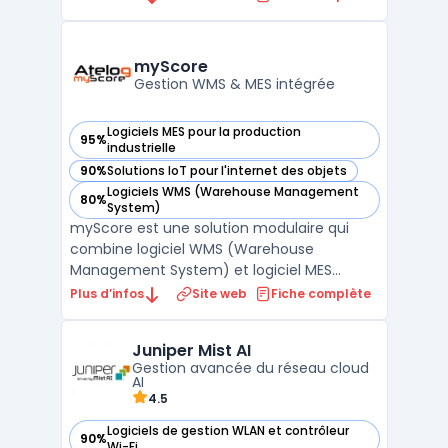
l'auto-réparation des clients finaux et des
dispositifs IoT à travers les réseaux LAN sans
fil et filaires, le SD-WAN et le SASE.La solut ...
myScore
Gestion WMS & MES intégrée
Logiciels MES pour la production
95%
— voir myScore dans cette catégorie
industrielle
90%
Solutions IoT pour l'internet des objets
— voir myScore dans cette catégorie
Logiciels WMS (Warehouse Management
80%
— voir myScore dans cette catégorie
System)
myScore est une solution modulaire qui
combine logiciel WMS (Warehouse
Management System) et logiciel MES
(Manufacturing Execution System) sur une
Plus d’infos
Site web
Fiche complète
plateforme commune. Développé par
Atelog 2i, il couvre les opérations d'entrepôt
Juniper Mist AI
(réceptions, stockage, préparation de
Gestion avancée du réseau cloud
commandes, expéditions) et le pilo ...
AI
4.5
Logiciels de gestion WLAN et contrôleur
90%
— voir Juniper Mist AI dans cette catégorie
Wi-Fi