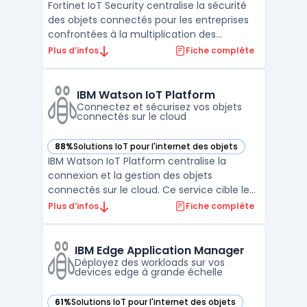
Fortinet IoT Security centralise la sécurité
des objets connectés pour les entreprises
confrontées à la multiplication des
terminaux sur leur réseau. L’arrivée massive
Plus d’infos
Fiche complète
des équipements IoT crée un besoin
immédiat d’automated IoT protection afin
d’éviter les failles de sécurité. Sans visibilité
IBM Watson IoT Platform
claire ...
Connectez et sécurisez vos objets
connectés sur le cloud
88%
Solutions IoT pour l'internet des objets
— voir IBM Watson IoT Platform dans cette catégorie
IBM Watson IoT Platform centralise la
connexion et la gestion des objets
connectés sur le cloud. Ce service cible les
entreprises souhaitant superviser à
Plus d’infos
Fiche complète
distance leur parc de dispositifs IoT,
sécuriser les échanges avec leurs
équipements et structurer les flux de
IBM Edge Application Manager
données. Les gestionnaires d’actifs ...
Déployez des workloads sur vos
devices edge à grande échelle
61%
Solutions IoT pour l'internet des objets
— voir IBM Edge Application Manager dans cette catégorie