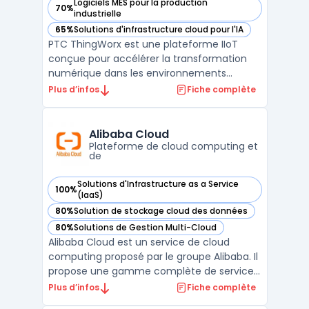
Logiciels MES pour la production
70%
— voir PTC ThingWorx dans cette catégorie
industrielle
65%
Solutions d'infrastructure cloud pour l'IA
— voir PTC ThingWorx dans cette catégorie
PTC ThingWorx est une plateforme IIoT
conçue pour accélérer la transformation
numérique dans les environnements
industriels. Elle permet de connecter,
Plus d’infos
Fiche complète
surveiller et contrôler en temps réel les
équipements et infrastructures, tout en
facilitant l'intégration des données
Alibaba Cloud
opérationnelles avec les systè ...
Plateforme de cloud computing et
de
Solutions d'Infrastructure as a Service
100%
— voir Alibaba Cloud dans cette catégorie
(IaaS)
80%
Solution de stockage cloud des données
— voir Alibaba Cloud dans cette catégorie
80%
Solutions de Gestion Multi-Cloud
— voir Alibaba Cloud dans cette catégorie
Alibaba Cloud est un service de cloud
computing proposé par le groupe Alibaba. Il
propose une gamme complète de services
cloud adaptés aux entreprises, allant du
Plus d’infos
Fiche complète
stockage en ligne aux solutions de