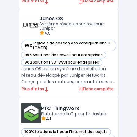
des données, l'intégration des systèmes, le
Plus d’infos
Fiche complète
développement d’applications et l’analyse
avancée. Conçue pour permettre aux
Junos OS
entreprises de connecter leurs systèmes
Système réseau pour routeurs
métiers, d’auto ...
Juniper
4.5
Logiciels de gestion des configurations IT
95%
— voir Junos OS dans cette catégorie
(CMDB)
95%
Solutions de firewall pour entreprises
— voir Junos OS dans cette catégorie
90%
Solutions SD-WAN pour entreprises
— voir Junos OS dans cette catégorie
Junos OS est un système d'exploitation
réseau développé par Juniper Networks.
Conçu pour les routeurs, commutateurs et
pare-feu de la marque, il repose sur une
Plus d’infos
Fiche complète
architecture modulaire garantissant
stabilité, sécurité et performance. Basé sur
FreeBSD, il offre un environnement robuste
PTC ThingWorx
et une programma ...
Plateforme IIoT pour l'industrie
4.1
100%
Solutions IoT pour l'internet des objets
— voir PTC ThingWorx dans cette catégorie