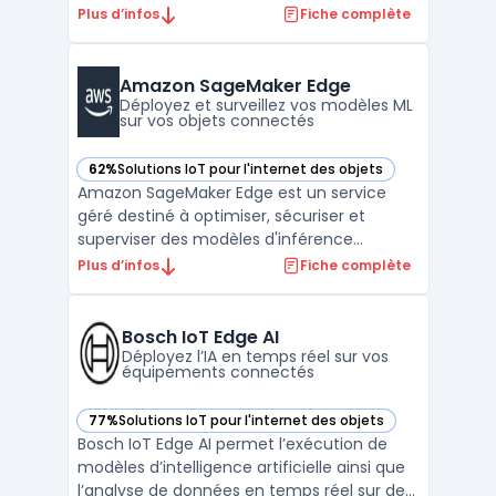
industrielles issues d’actifs connectés. Les
Plus d’infos
Fiche complète
entreprises industrielles font face à des
enjeux concernant la connexion des
équipements, la centralisation et la sécurité
Amazon SageMaker Edge
de vol ...
Déployez et surveillez vos modèles ML
sur vos objets connectés
62%
Solutions IoT pour l'internet des objets
— voir Amazon SageMaker Edge dans cette catégorie
Amazon SageMaker Edge est un service
géré destiné à optimiser, sécuriser et
superviser des modèles d'inférence
machine learning périphérique sur des
Plus d’infos
Fiche complète
ensembles d'appareils en environnement
de production. Ce service concerne les
professionnels en charge du déploiement
Bosch IoT Edge AI
de modèles sur des dispositifs co ...
Déployez l’IA en temps réel sur vos
équipements connectés
77%
Solutions IoT pour l'internet des objets
— voir Bosch IoT Edge AI dans cette catégorie
Bosch IoT Edge AI permet l’exécution de
modèles d’intelligence artificielle ainsi que
l’analyse de données en temps réel sur des