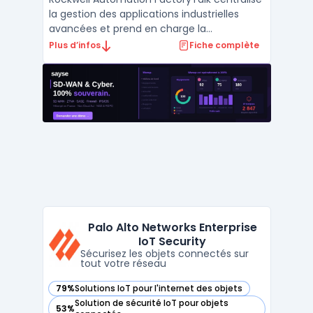
la gestion des applications industrielles
avancées et prend en charge la
digitalisation industrielle de la conception à
Plus d’infos
Fiche complète
la maintenance, jusqu’à l’analytics et l’IIoT.
Ce logiciel cible les architectes
d’automatisation industrielle, les équipes
d’opérations ...
Palo Alto Networks Enterprise
IoT Security
Sécurisez les objets connectés sur
tout votre réseau
79%
Solutions IoT pour l'internet des objets
— voir Palo Alto Networks Enterprise IoT Security dans cette
Solution de sécurité IoT pour objets
53%