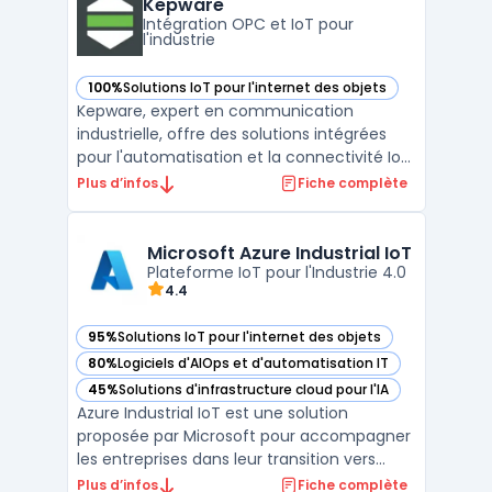
d'espaces, l'organisation des ressources et
Kepware
permet aux utilisateurs de vi ...
Intégration OPC et IoT pour
l'industrie
100%
Solutions IoT pour l'internet des objets
— voir Kepware dans cette catégorie
Kepware, expert en communication
industrielle, offre des solutions intégrées
pour l'automatisation et la connectivité IoT.
Spécialisé dans le protocole OPC, Kepware
Plus d’infos
Fiche complète
facilite l'interopérabilité des systèmes et la
standardisation des communications. Ses
technologies avancées permettent une
Microsoft Azure Industrial IoT
intégration ...
Plateforme IoT pour l'Industrie 4.0
4.4
95%
Solutions IoT pour l'internet des objets
— voir Microsoft Azure Industrial IoT dans cette catégorie
80%
Logiciels d'AIOps et d'automatisation IT
— voir Microsoft Azure Industrial IoT dans cette catégorie
45%
Solutions d'infrastructure cloud pour l'IA
— voir Microsoft Azure Industrial IoT dans cette catégorie
Azure Industrial IoT est une solution
proposée par Microsoft pour accompagner
les entreprises dans leur transition vers
l’Industrie 4.0. Conçue pour connecter et
Plus d’infos
Fiche complète