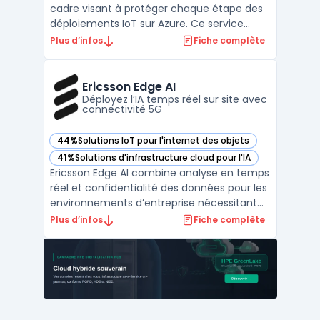
cadre visant à protéger chaque étape des
déploiements IoT sur Azure. Ce service
s’attache à sécuriser les interactions entre
Plus d’infos
Fiche complète
objets connectés, cloud et collaborateurs,
au regard de la hausse des menaces
pesant sur les réseaux industriels et du
Ericsson Edge AI
développement de ...
Déployez l’IA temps réel sur site avec
connectivité 5G
44%
Solutions IoT pour l'internet des objets
— voir Ericsson Edge AI dans cette catégorie
41%
Solutions d'infrastructure cloud pour l'IA
— voir Ericsson Edge AI dans cette catégorie
Ericsson Edge AI combine analyse en temps
réel et confidentialité des données pour les
environnements d’entreprise nécessitant
un traitement local. Le produit cible la
Plus d’infos
Fiche complète
nécessité pour les organisations de traiter
des volumes importants de données sur
site, sans dépendre d’infrastructures cloud
publiq ...