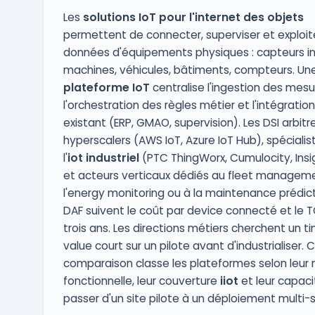
Les
solutions IoT pour l'internet des objets
permettent de connecter, superviser et exploite
données d'équipements physiques : capteurs ind
machines, véhicules, bâtiments, compteurs. Un
plateforme IoT
centralise l'ingestion des mesu
l'orchestration des règles métier et l'intégration
existant (ERP, GMAO, supervision). Les DSI arbitr
hyperscalers (AWS IoT, Azure IoT Hub), spécialis
l'
iot industriel
(PTC ThingWorx, Cumulocity, Insi
et acteurs verticaux dédiés au fleet manageme
l'energy monitoring ou à la maintenance prédict
DAF suivent le coût par device connecté et le 
trois ans. Les directions métiers cherchent un t
value court sur un pilote avant d'industrialiser. 
comparaison classe les plateformes selon leur 
fonctionnelle, leur couverture
iiot
et leur capaci
passer d'un site pilote à un déploiement multi-s