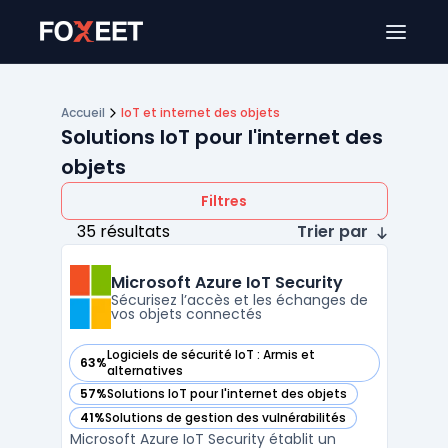
Ouver
Accueil
IoT et internet des objets
Solutions IoT pour l'internet des
objets
Filtres
35 résultats
Trier par
Microsoft Azure IoT Security
Sécurisez l’accès et les échanges de
vos objets connectés
Logiciels de sécurité IoT : Armis et
63%
— voir Microsoft Azure IoT Security dans cette catégorie
alternatives
57%
Solutions IoT pour l'internet des objets
— voir Microsoft Azure IoT Security dans cette catégorie
41%
Solutions de gestion des vulnérabilités
— voir Microsoft Azure IoT Security dans cette catégorie
Microsoft Azure IoT Security établit un