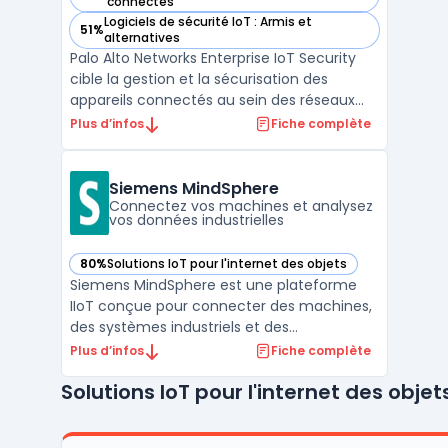
— voir Palo Alto Networks Enterprise IoT Security dans cette
connectés
Logiciels de sécurité IoT : Armis et
51%
— voir Palo Alto Networks Enterprise IoT Security dans cette
alternatives
Palo Alto Networks Enterprise IoT Security
cible la gestion et la sécurisation des
appareils connectés au sein des réseaux
d’entreprise. Ce service cloud identifie
Plus d’infos
Fiche complète
précisément les équipements IoT, évalue
leur exposition au risque et assure la
protection réseau sans ajout de
Siemens MindSphere
complexité. La multiplica ...
Connectez vos machines et analysez
vos données industrielles
80%
Solutions IoT pour l'internet des objets
— voir Siemens MindSphere dans cette catégorie
Siemens MindSphere est une plateforme
IIoT conçue pour connecter des machines,
des systèmes industriels et des
équipements à des infrastructures cloud.
Plus d’infos
Fiche complète
Cet environnement vise les industriels, OEM
Solutions IoT pour l'internet des objet
et développeurs tiers ; il prend en charge la
collecte, le stockage et l’analyse avancée
de données issu ...