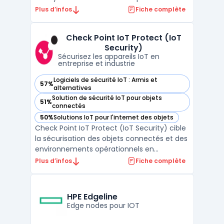
équipements connectés. Cet outil
Plus d’infos
Fiche complète
s’adresse à des besoins en industrialisation
et en mise à l’échelle de solutions IA, en
Check Point IoT Protect (IoT
s'intégrant avec des environnements
Security)
compatibles, n ...
Sécurisez les appareils IoT en
entreprise et industrie
Logiciels de sécurité IoT : Armis et
57%
— voir Check Point IoT Protect (IoT Security) dans cette cat
alternatives
Solution de sécurité IoT pour objets
51%
— voir Check Point IoT Protect (IoT Security) dans cette cat
connectés
50%
Solutions IoT pour l'internet des objets
— voir Check Point IoT Protect (IoT Security) dans cette cat
Check Point IoT Protect (IoT Security) cible
la sécurisation des objets connectés et des
environnements opérationnels en
entreprise. Face à la montée des
Plus d’infos
Fiche complète
équipements médicaux, industriels ou
manufacturiers connectés, les
organisations doivent maîtriser l’exposition
HPE Edgeline
de leur réseau à de nouveaux risqu ...
Edge nodes pour IOT