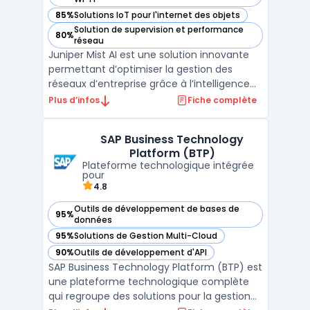
85%
Solutions IoT pour l'internet des objets
— voir Juniper Mist AI dans cette catégorie
Solution de supervision et performance
80%
— voir Juniper Mist AI dans cette catégorie
réseau
Juniper Mist AI est une solution innovante
permettant d’optimiser la gestion des
réseaux d’entreprise grâce à l’intelligence
artificielle. Conçu pour automatiser les
Plus d’infos
Fiche complète
tâches de gestion et améliorer la
supervision, ce système repose sur une
SAP Business Technology
gestion cloud native pour assurer une
Platform (BTP)
visibilité et un contrô ...
Plateforme technologique intégrée
pour
4.8
Outils de développement de bases de
95%
— voir SAP Business Technology Platform (BTP) dans cette 
données
95%
Solutions de Gestion Multi-Cloud
— voir SAP Business Technology Platform (BTP) dans cette 
90%
Outils de développement d'API
— voir SAP Business Technology Platform (BTP) dans cette 
SAP Business Technology Platform (BTP) est
une plateforme technologique complète
qui regroupe des solutions pour la gestion