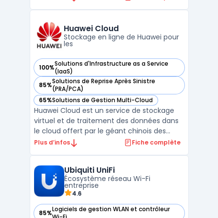
superviser des équipements industriels en
environnement complexe, cette
plateforme facilite l’intégration des
Huawei Cloud
données machine au sein des ...
Stockage en ligne de Huawei pour
les
Solutions d'Infrastructure as a Service
100%
— voir Huawei Cloud dans cette catégorie
(IaaS)
Solutions de Reprise Après Sinistre
85%
— voir Huawei Cloud dans cette catégorie
(PRA/PCA)
65%
Solutions de Gestion Multi-Cloud
— voir Huawei Cloud dans cette catégorie
Huawei Cloud est un service de stockage
virtuel et de traitement des données dans
le cloud offert par le géant chinois des
télécommunications, Huawei Technologies.
Plus d’infos
Fiche complète
La plateforme permet aux entreprises et
aux particuliers de stocker, gérer et
Ubiquiti UniFi
analyser leurs données à distance, en toute
Écosystème réseau Wi-Fi
sécurité et de ...
entreprise
4.6
Logiciels de gestion WLAN et contrôleur
85%
— voir Ubiquiti UniFi dans cette catégorie
Wi-Fi