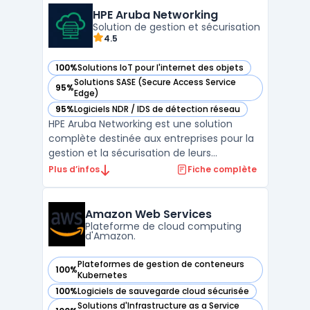
infrastructures IT. Les produits Dell incluent
HPE Aruba Networking
des serveurs, de ...
Solution de gestion et sécurisation
4.5
100%
Solutions IoT pour l'internet des objets
— voir HPE Aruba Networking dans cette catégorie
Solutions SASE (Secure Access Service
95%
— voir HPE Aruba Networking dans cette catégorie
Edge)
95%
Logiciels NDR / IDS de détection réseau
— voir HPE Aruba Networking dans cette catégorie
HPE Aruba Networking est une solution
complète destinée aux entreprises pour la
gestion et la sécurisation de leurs
infrastructures réseau. Elle repose sur les
Plus d’infos
Fiche complète
concepts avancés du SASE (Secure Access
Service Edge) et de la Zero Trust Network
Architecture, permettant une protection
Amazon Web Services
optimale des donné ...
Plateforme de cloud computing
d'Amazon.
Plateformes de gestion de conteneurs
100%
— voir Amazon Web Services dans cette catégorie
Kubernetes
100%
Logiciels de sauvegarde cloud sécurisée
— voir Amazon Web Services dans cette catégorie
Solutions d'Infrastructure as a Service