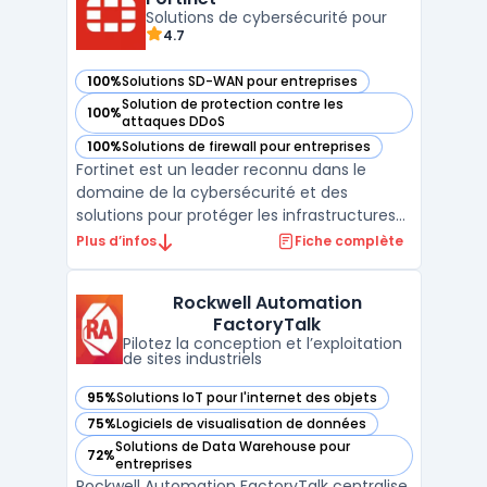
Solutions de cybersécurité pour
fonctionnalités, telles que ...
4.7
100%
Solutions SD-WAN pour entreprises
— voir Fortinet dans cette catégorie
Solution de protection contre les
100%
— voir Fortinet dans cette catégorie
attaques DDoS
100%
Solutions de firewall pour entreprises
— voir Fortinet dans cette catégorie
Fortinet est un leader reconnu dans le
domaine de la cybersécurité et des
solutions pour protéger les infrastructures
numériques des entreprises. Avec son
Plus d’infos
Fiche complète
approche unifiée et intégrée, Fortinet
répond aux besoins en sécurité réseau,
Rockwell Automation
cloud, et des terminaux, tout en assurant la
FactoryTalk
conformité et la perfo ...
Pilotez la conception et l’exploitation
de sites industriels
95%
Solutions IoT pour l'internet des objets
— voir Rockwell Automation FactoryTalk dans cette catégor
75%
Logiciels de visualisation de données
— voir Rockwell Automation FactoryTalk dans cette catégor
Solutions de Data Warehouse pour
72%
— voir Rockwell Automation FactoryTalk dans cette catégor
entreprises
Rockwell Automation FactoryTalk centralise