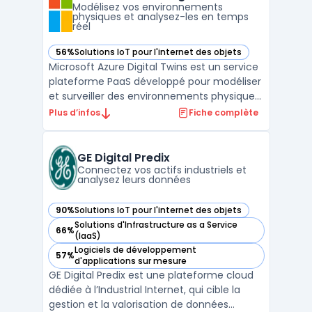
Modélisez vos environnements
augmentent la surface d’ ...
physiques et analysez-les en temps
réel
56%
Solutions IoT pour l'internet des objets
— voir Microsoft Azure Digital Twins dans cette catégorie
Microsoft Azure Digital Twins est un service
plateforme PaaS développé pour modéliser
et surveiller des environnements physiques
complexes comme des bâtiments, usines
Plus d’infos
Fiche complète
ou réseaux énergétiques. Avec la gestion
des jumeaux numériques, chaque entité et
relation peut être reproduite
GE Digital Predix
numériquement. Ce ser ...
Connectez vos actifs industriels et
analysez leurs données
90%
Solutions IoT pour l'internet des objets
— voir GE Digital Predix dans cette catégorie
Solutions d'Infrastructure as a Service
66%
— voir GE Digital Predix dans cette catégorie
(IaaS)
Logiciels de développement
57%
— voir GE Digital Predix dans cette catégorie
d'applications sur mesure
GE Digital Predix est une plateforme cloud
dédiée à l’Industrial Internet, qui cible la
gestion et la valorisation de données