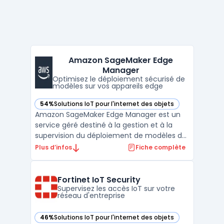
Amazon SageMaker Edge
Manager
Optimisez le déploiement sécurisé de
modèles sur vos appareils edge
54%
Solutions IoT pour l'internet des objets
— voir Amazon SageMaker Edge Manager dans cette catégo
Amazon SageMaker Edge Manager est un
service géré destiné à la gestion et à la
supervision du déploiement de modèles de
machine learning sur des dispositifs en
Plus d’infos
Fiche complète
périphérie. Ce service concerne les
processus de gestion, de maintenance et
de suivi de modèles de machine learning
Fortinet IoT Security
sur des appareils distan ...
Supervisez les accès IoT sur votre
réseau d'entreprise
46%
Solutions IoT pour l'internet des objets
— voir Fortinet IoT Security dans cette catégorie