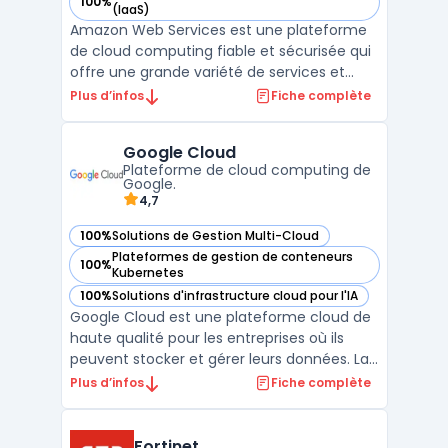
100%
— voir Amazon Web Services dans cette catégorie
(IaaS)
Amazon Web Services est une plateforme
de cloud computing fiable et sécurisée qui
offre une grande variété de services et
d'outils pour aider les entreprises à gérer de
Plus d’infos
Fiche complète
manière efficace leur infrastructure
informatique. Avec Amazon Web Services,
Google Cloud
les clients peuvent accéder à une gestion
Plateforme de cloud computing de
multi-cloud, ...
Google.
4,7
100%
Solutions de Gestion Multi-Cloud
— voir Google Cloud dans cette catégorie
Plateformes de gestion de conteneurs
100%
— voir Google Cloud dans cette catégorie
Kubernetes
100%
Solutions d'infrastructure cloud pour l'IA
— voir Google Cloud dans cette catégorie
Google Cloud est une plateforme cloud de
haute qualité pour les entreprises où ils
peuvent stocker et gérer leurs données. La
gestion multi-cloud permet aux clients
Plus d’infos
Fiche complète
d'utiliser plusieurs services cloud
simultanément. La plateforme est
proposée par Google et offre diverses
Fortinet