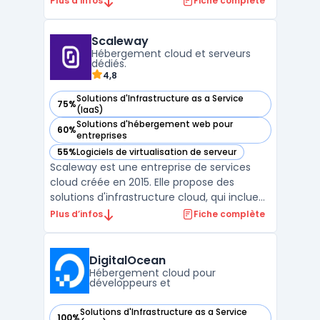
Plus d’infos
Fiche complète
informatiques. Intégrant calcul, stockage et
mise en réseau dans un seul système
Scaleway
unifié, cette infrastructure permet de
Hébergement cloud et serveurs
réduire consi ...
dédiés.
4,8
Solutions d'Infrastructure as a Service
75%
— voir Scaleway dans cette catégorie
(IaaS)
Solutions d'hébergement web pour
60%
— voir Scaleway dans cette catégorie
entreprises
55%
Logiciels de virtualisation de serveur
— voir Scaleway dans cette catégorie
Scaleway est une entreprise de services
cloud créée en 2015. Elle propose des
solutions d'infrastructure cloud, qui incluent
notamment des offres d'hébergement
Plus d’infos
Fiche complète
web, de stockage, de mise en réseau et de
sécurité. Scaleway se distingue par son
offre d'instances Bare Metal, qui combine
DigitalOcean
les avantages de ...
Hébergement cloud pour
développeurs et
Solutions d'Infrastructure as a Service
100%