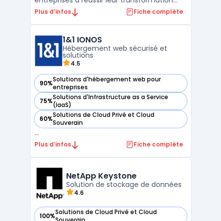
entreprises à réussir leur transformation
digitale. Elle intègre une suite de services
Plus d’infos
Fiche complète
permettant une gestion optimisée des
ressources informatiques, avec une
1&1 IONOS
disponibilité élevée et une sécurité
Hébergement web sécurisé et
renforcée des données critiqu ...
solutions
4.5
Solutions d'hébergement web pour
90%
— voir 1&1 IONOS dans cette catégorie
entreprises
Solutions d'Infrastructure as a Service
75%
— voir 1&1 IONOS dans cette catégorie
(IaaS)
Solutions de Cloud Privé et Cloud
60%
— voir 1&1 IONOS dans cette catégorie
Souverain
...
Plus d’infos
Fiche complète
NetApp Keystone
Solution de stockage de données
4.6
Solutions de Cloud Privé et Cloud
100%
— voir NetApp Keystone dans cette catégorie
Souverain