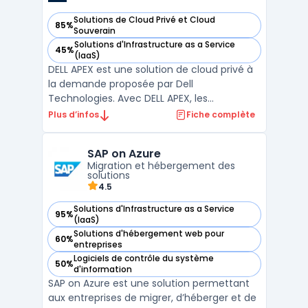
Solutions de Cloud Privé et Cloud
85%
— voir Dell APEX dans cette catégorie
Souverain
Solutions d'Infrastructure as a Service
45%
— voir Dell APEX dans cette catégorie
(IaaS)
DELL APEX est une solution de cloud privé à
la demande proposée par Dell
Technologies. Avec DELL APEX, les
entreprises peuvent bénéficier d'une
Plus d’infos
Fiche complète
infrastructure informatique flexible et
évolutive, adaptée à leurs besoins
SAP on Azure
spécifiques. Grâce à la capacité de
Migration et hébergement des
provisionner rapidement les ressources, les
solutions
u ...
4.5
Solutions d'Infrastructure as a Service
95%
— voir SAP on Azure dans cette catégorie
(IaaS)
Solutions d'hébergement web pour
60%
— voir SAP on Azure dans cette catégorie
entreprises
Logiciels de contrôle du système
50%
— voir SAP on Azure dans cette catégorie
d'information
SAP on Azure est une solution permettant
aux entreprises de migrer, d’héberger et de