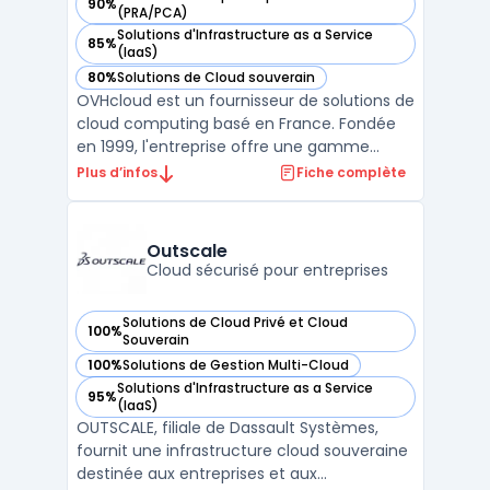
90%
— voir OVHcloud dans cette catégorie
(PRA/PCA)
Solutions d'Infrastructure as a Service
85%
— voir OVHcloud dans cette catégorie
(IaaS)
80%
Solutions de Cloud souverain
— voir OVHcloud dans cette catégorie
OVHcloud est un fournisseur de solutions de
cloud computing basé en France. Fondée
en 1999, l'entreprise offre une gamme
complète de services cloud, y compris des
Plus d’infos
Fiche complète
serveurs dédiés, des serveurs cloud, des
solutions de stockage et des outils de
gestion de projets. La plateforme cloud
Outscale
d'OVHcloud est co ...
Cloud sécurisé pour entreprises
Solutions de Cloud Privé et Cloud
100%
— voir Outscale dans cette catégorie
Souverain
100%
Solutions de Gestion Multi-Cloud
— voir Outscale dans cette catégorie
Solutions d'Infrastructure as a Service
95%
— voir Outscale dans cette catégorie
(IaaS)
OUTSCALE, filiale de Dassault Systèmes,
fournit une infrastructure cloud souveraine
destinée aux entreprises et aux