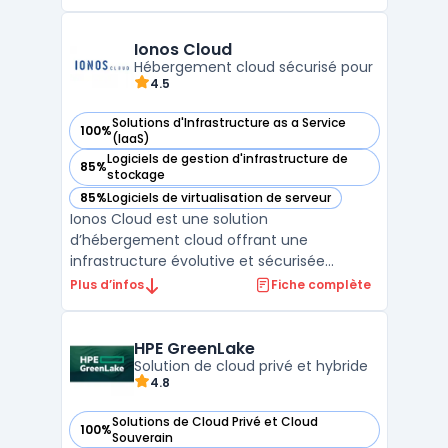
infrastructure convergée qui simplifie la
gestion et l'orchestration des ressources.
VMware Cloud Foundation intègre des outils
Ionos Cloud
de gestion, de surveilla ...
Hébergement cloud sécurisé pour
4.5
Solutions d'Infrastructure as a Service
100%
— voir Ionos Cloud dans cette catégorie
(IaaS)
Logiciels de gestion d'infrastructure de
85%
— voir Ionos Cloud dans cette catégorie
stockage
85%
Logiciels de virtualisation de serveur
— voir Ionos Cloud dans cette catégorie
Ionos Cloud est une solution
d’hébergement cloud offrant une
infrastructure évolutive et sécurisée
adaptée aux besoins des entreprises. Grâce
Plus d’infos
Fiche complète
à ses solutions cloud, il permet de déployer
des serveurs cloud performants avec un
haut niveau de flexibilité et d’évolutivité. La
HPE GreenLake
plateforme assure une gest ...
Solution de cloud privé et hybride
4.8
Solutions de Cloud Privé et Cloud
100%
— voir HPE GreenLake dans cette catégorie
Souverain