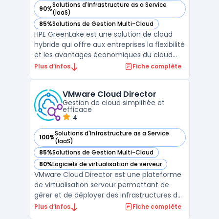
Solutions d'Infrastructure as a Service
90%
— voir HPE GreenLake dans cette catégorie
(IaaS)
85%
Solutions de Gestion Multi-Cloud
— voir HPE GreenLake dans cette catégorie
HPE GreenLake est une solution de cloud
hybride qui offre aux entreprises la flexibilité
et les avantages économiques du cloud
public tout en gardant le contrôle et la
Plus d’infos
Fiche complète
sécurité d'un cloud privé. Cette plateforme
permet une consommation en tant que
VMware Cloud Director
service, alignant les coûts sur l'utilisation
Gestion de cloud simplifiée et
réelle ...
efficace
4
Solutions d'Infrastructure as a Service
100%
— voir VMware Cloud Director dans cette catégorie
(IaaS)
85%
Solutions de Gestion Multi-Cloud
— voir VMware Cloud Director dans cette catégorie
80%
Logiciels de virtualisation de serveur
— voir VMware Cloud Director dans cette catégorie
VMware Cloud Director est une plateforme
de virtualisation serveur permettant de
gérer et de déployer des infrastructures de
Cloud hybrides et multi-Cloud. Cette
Plus d’infos
Fiche complète
solution permet de simplifier la gestion des