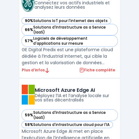
cas de gestion pour gar ...
Connectez vos actifs industriels et
analysez leurs données
90%
Solutions IoT pour l'internet des objets
— voir GE Digital Predix dans cette catégorie
Solutions d'Infrastructure as a Service
66%
— voir GE Digital Predix dans cette catégorie
(IaaS)
Logiciels de développement
57%
— voir GE Digital Predix dans cette catégorie
d'applications sur mesure
GE Digital Predix est une plateforme cloud
dédiée à l’Industrial Internet, qui cible la
gestion et la valorisation de données
industrielles issues d’actifs connectés. Les
Plus d’infos
Fiche complète
entreprises industrielles font face à des
enjeux concernant la connexion des
équipements, la centralisation et la sécurité
Microsoft Azure Edge AI
de vol ...
Déployez l’IA et l’analyse locale sur
vos sites décentralisés
Solutions d'Infrastructure as a Service
59%
— voir Microsoft Azure Edge AI dans cette catégorie
(IaaS)
58%
Solutions d'infrastructure cloud pour l'IA
— voir Microsoft Azure Edge AI dans cette catégorie
Microsoft Azure Edge AI met en place
l’exécution de l’intelligence artificielle en