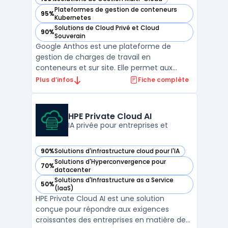
— voir Google Anthos dans cette catégorie
Plateformes de gestion de conteneurs
95%
— voir Google Anthos dans cette catégorie
Kubernetes
Solutions de Cloud Privé et Cloud
90%
— voir Google Anthos dans cette catégorie
Souverain
Google Anthos est une plateforme de
gestion de charges de travail en
conteneurs et sur site. Elle permet aux
organisations de gérer plus efficacement
Plus d’infos
Fiche complète
leurs applications et de les déployer où elles
le souhaitent, qu'il s'agisse d'une
infrastructure publique, privée ou sur site. La
HPE Private Cloud AI
solution Google Ant ...
IA privée pour entreprises et
90%
Solutions d'infrastructure cloud pour l'IA
— voir HPE Private Cloud AI dans cette catégorie
Solutions d'Hyperconvergence pour
70%
— voir HPE Private Cloud AI dans cette catégorie
datacenter
Solutions d'Infrastructure as a Service
50%
— voir HPE Private Cloud AI dans cette catégorie
(IaaS)
HPE Private Cloud AI est une solution
conçue pour répondre aux exigences
croissantes des entreprises en matière de