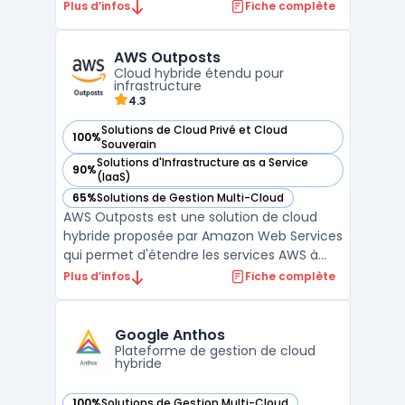
cloud automatique pour les infrastructures
Plus d’infos
Fiche complète
cloud telles que Amazon AWS, Google
Cloud ou encore Microsoft Azure. Avec
AWS Outposts
Clever Cloud, les développeurs peuvent
Cloud hybride étendu pour
facilement déployer leurs ap ...
infrastructure
4.3
Solutions de Cloud Privé et Cloud
100%
— voir AWS Outposts dans cette catégorie
Souverain
Solutions d'Infrastructure as a Service
90%
— voir AWS Outposts dans cette catégorie
(IaaS)
65%
Solutions de Gestion Multi-Cloud
— voir AWS Outposts dans cette catégorie
AWS Outposts est une solution de cloud
hybride proposée par Amazon Web Services
qui permet d'étendre les services AWS à
une infrastructure sur site. Cette
Plus d’infos
Fiche complète
technologie innovante est conçue pour les
entreprises souhaitant combiner la
flexibilité du cloud hybride avec le contrôle
Google Anthos
et la sécurité des sol ...
Plateforme de gestion de cloud
hybride
100%
Solutions de Gestion Multi-Cloud