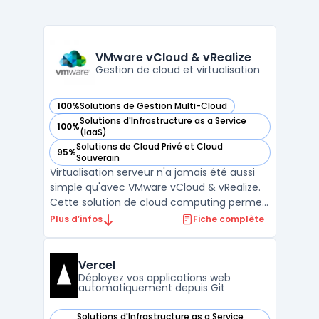
VMware vCloud & vRealize
Gestion de cloud et virtualisation
100%
Solutions de Gestion Multi-Cloud
— voir VMware vCloud & vRealize dans cette catégorie
Solutions d'Infrastructure as a Service
100%
— voir VMware vCloud & vRealize dans cette catégorie
(IaaS)
Solutions de Cloud Privé et Cloud
95%
— voir VMware vCloud & vRealize dans cette catégorie
Souverain
Virtualisation serveur n'a jamais été aussi
simple qu'avec VMware vCloud & vRealize.
Cette solution de cloud computing permet
aux entreprises de gérer leur infrastructure
Plus d’infos
Fiche complète
IT de manière flexible, sécurisée et
efficace. VMware vCloud offre une plate-
forme de cloud computing pour la gestion
Vercel
des ressour ...
Déployez vos applications web
automatiquement depuis Git
Solutions d'Infrastructure as a Service