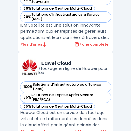
— voir IBM Cloud Satellite dans cette catégorie
Souverain
80%
Solutions de Gestion Multi-Cloud
— voir IBM Cloud Satellite dans cette catégorie
Solutions d'Infrastructure as a Service
70%
— voir IBM Cloud Satellite dans cette catégorie
(IaaS)
IBM Satellite est une solution innovante
permettant aux entreprises de gérer leurs
applications et leurs données à travers des
environnements cloud variés. Grâce à IBM
Plus d’infos
Fiche complète
Satellite, il est possible de déployer des
services de manière sécurisée et efficace,
tout en conservant un contrôle centralisé.
Huawei Cloud
Cet ...
Stockage en ligne de Huawei pour
les
Solutions d'Infrastructure as a Service
100%
— voir Huawei Cloud dans cette catégorie
(IaaS)
Solutions de Reprise Après Sinistre
85%
— voir Huawei Cloud dans cette catégorie
(PRA/PCA)
65%
Solutions de Gestion Multi-Cloud
— voir Huawei Cloud dans cette catégorie
Huawei Cloud est un service de stockage
virtuel et de traitement des données dans
le cloud offert par le géant chinois des