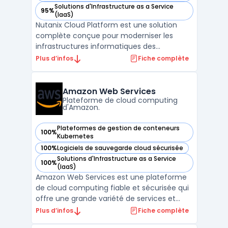
Solutions d'Infrastructure as a Service
95%
— voir Nutanix Cloud Platform dans cette catégorie
(IaaS)
Nutanix Cloud Platform est une solution
complète conçue pour moderniser les
infrastructures informatiques des
entreprises en intégrant des services de
Plus d’infos
Fiche complète
stockage, de calcul, de virtualisation et de
mise en réseau dans une plateforme
unifiée. La plateforme prend en charge les
Amazon Web Services
environnements multicloud ...
Plateforme de cloud computing
d'Amazon.
Plateformes de gestion de conteneurs
100%
— voir Amazon Web Services dans cette catégorie
Kubernetes
100%
Logiciels de sauvegarde cloud sécurisée
— voir Amazon Web Services dans cette catégorie
Solutions d'Infrastructure as a Service
100%
— voir Amazon Web Services dans cette catégorie
(IaaS)
Amazon Web Services est une plateforme
de cloud computing fiable et sécurisée qui
offre une grande variété de services et
d'outils pour aider les entreprises à gérer de
Plus d’infos
Fiche complète
manière efficace leur infrastructure