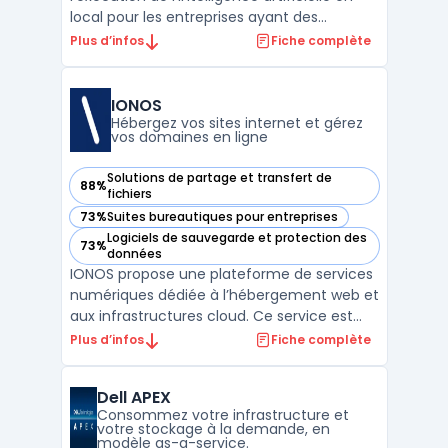
local pour les entreprises ayant des
impératifs de traitement rapide de flux de
Plus d’infos
Fiche complète
données. Edge computing fonctionne à
travers Azure Stack Edge, un dispositif
physique géré exclusivement depuis le
IONOS
cloud, destiné à exécu ...
Hébergez vos sites internet et gérez
vos domaines en ligne
Solutions de partage et transfert de
88%
— voir IONOS dans cette catégorie
fichiers
73%
Suites bureautiques pour entreprises
— voir IONOS dans cette catégorie
Logiciels de sauvegarde et protection des
73%
— voir IONOS dans cette catégorie
données
IONOS propose une plateforme de services
numériques dédiée à l’hébergement web et
aux infrastructures cloud. Ce service est
destiné aux entreprises souhaitant
Plus d’infos
Fiche complète
centraliser la gestion de leurs domaines,
emails et espaces web en conformité avec
Dell APEX
le RGPD, tout en assurant la maîtrise de
Consommez votre infrastructure et
leurs données. Le ...
votre stockage à la demande, en
modèle as-a-service.