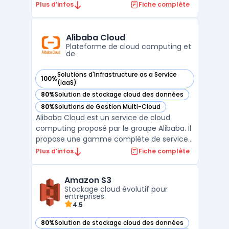
organisations publiques. Sa plateforme
Plus d’infos
Fiche complète
repose sur un modèle IaaS hautement
sécurisé, garantissant la souveraineté des
données en conformité avec le RGPD.
Alibaba Cloud
L’ensemble des services propos ...
Plateforme de cloud computing et
de
Solutions d'Infrastructure as a Service
100%
— voir Alibaba Cloud dans cette catégorie
(IaaS)
80%
Solution de stockage cloud des données
— voir Alibaba Cloud dans cette catégorie
80%
Solutions de Gestion Multi-Cloud
— voir Alibaba Cloud dans cette catégorie
Alibaba Cloud est un service de cloud
computing proposé par le groupe Alibaba. Il
propose une gamme complète de services
cloud adaptés aux entreprises, allant du
Plus d’infos
Fiche complète
stockage en ligne aux solutions de
virtualisation serveur. Alibaba Cloud est
Amazon S3
surtout présent en Asie mais continue de
Stockage cloud évolutif pour
gagner en popularité ...
entreprises
4.5
80%
Solution de stockage cloud des données
— voir Amazon S3 dans cette catégorie