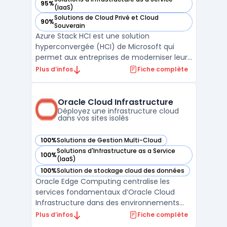
95%
— voir Microsoft Azure Stack HCI dans cette catégorie
(IaaS)
Solutions de Cloud Privé et Cloud
90%
— voir Microsoft Azure Stack HCI dans cette catégorie
Souverain
Azure Stack HCI est une solution
hyperconvergée (HCI) de Microsoft qui
permet aux entreprises de moderniser leur
infrastructure de centres de données tout
Plus d’infos
Fiche complète
en s'intégrant de manière transparente
avec les services cloud Azure. Elle offre des
capacités de virtualisation, de stockage et
Oracle Cloud Infrastructure
de mise en résea ...
Déployez une infrastructure cloud
dans vos sites isolés
100%
Solutions de Gestion Multi-Cloud
— voir Oracle Cloud Infrastructure dans cette catégorie
Solutions d'Infrastructure as a Service
100%
— voir Oracle Cloud Infrastructure dans cette catégorie
(IaaS)
100%
Solution de stockage cloud des données
— voir Oracle Cloud Infrastructure dans cette catégorie
Oracle Edge Computing centralise les
services fondamentaux d’Oracle Cloud
Infrastructure dans des environnements
distribués, sur site ou isolés. Les entreprises
Plus d’infos
Fiche complète
disposant de sites industriels, de filiales