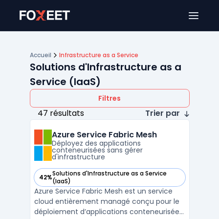
Ouver
Accueil
Infrastructure as a Service
Solutions d'Infrastructure as a
Service (IaaS)
Filtres
47 résultats
Trier par
Azure Service Fabric Mesh
Déployez des applications
conteneurisées sans gérer
d'infrastructure
Solutions d'Infrastructure as a Service
42%
— voir Azure Service Fabric Mesh dans cette catégorie
(IaaS)
Azure Service Fabric Mesh est un service
cloud entièrement managé conçu pour le
déploiement d’applications conteneurisées,