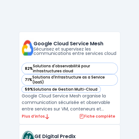
Google Cloud Service Mesh
Sécurisez et supervisez les
communications entre services cloud
Solutions d'observabilité pour
82%
— voir Google Cloud Service Mesh dans cette catégorie
infrastructures cloud
Solutions d'Infrastructure as a Service
71%
— voir Google Cloud Service Mesh dans cette catégorie
(IaaS)
59%
Solutions de Gestion Multi-Cloud
— voir Google Cloud Service Mesh dans cette catégorie
Google Cloud Service Mesh organise la
communication sécurisée et observable
entre services sur VM, conteneurs et
environnements multicloud. Ce service
Plus d’infos
Fiche complète
gère automatiquement le plan de contrôle
et, sur demande, le plan de données. Les
organisations dans le cloud rencontrent des
GE Digital Predix