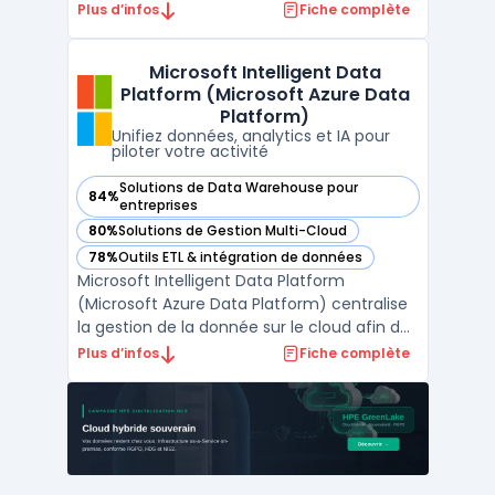
accessible sans gestion directe des
Plus d’infos
Fiche complète
machines virtuelles, du stockage ou du
réseau. Ce service vise les développeurs et
Microsoft Intelligent Data
équipes IT qui souhaitent se concentrer sur
Platform (Microsoft Azure Data
la logique app ...
Platform)
Unifiez données, analytics et IA pour
piloter votre activité
Solutions de Data Warehouse pour
84%
— voir Microsoft Intelligent Data Platform (Microsoft Azure
entreprises
80%
Solutions de Gestion Multi-Cloud
— voir Microsoft Intelligent Data Platform (Microsoft Azure
78%
Outils ETL & intégration de données
— voir Microsoft Intelligent Data Platform (Microsoft Azure
Microsoft Intelligent Data Platform
(Microsoft Azure Data Platform) centralise
la gestion de la donnée sur le cloud afin de
limiter la fragmentation des systèmes et
Plus d’infos
Fiche complète
d’assurer la sécurité et l’accès en temps
réel aux informations. Cette plateforme
réunit bases de données, outils d’analyse
avancée et ...