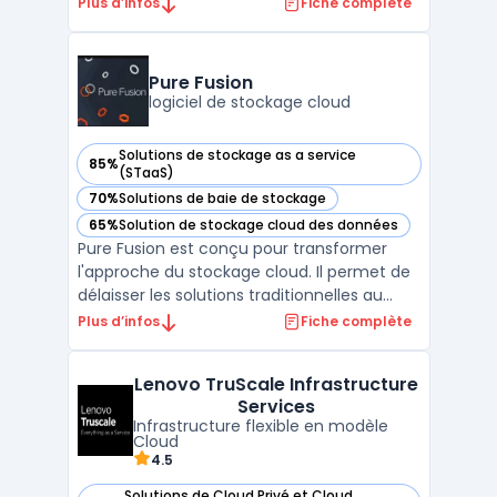
télécommunications, Huawei Technologies.
Plus d’infos
Fiche complète
La plateforme permet aux entreprises et
aux particuliers de stocker, gérer et
analyser leurs données à distance, en toute
Pure Fusion
sécurité et de ...
logiciel de stockage cloud
Solutions de stockage as a service
85%
— voir Pure Fusion dans cette catégorie
(STaaS)
70%
Solutions de baie de stockage
— voir Pure Fusion dans cette catégorie
65%
Solution de stockage cloud des données
— voir Pure Fusion dans cette catégorie
Pure Fusion est conçu pour transformer
l'approche du stockage cloud. Il permet de
délaisser les solutions traditionnelles au
profit d'un modèle cloud en libre-service,
Plus d’infos
Fiche complète
automatisé et évolutif. Ce logiciel introduit
le stockage défini par logiciel sur toutes les
Lenovo TruScale Infrastructure
plateformes Pure Storage®. Il combine l ...
Services
Infrastructure flexible en modèle
Cloud
4.5
Solutions de Cloud Privé et Cloud