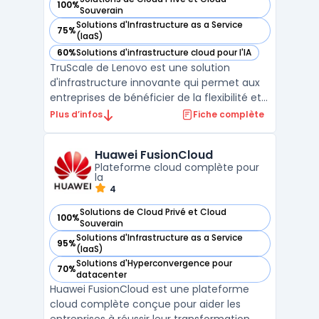
100%
— voir Lenovo TruScale Infrastructure Services dans cette c
Souverain
Solutions d'Infrastructure as a Service
75%
— voir Lenovo TruScale Infrastructure Services dans cette c
(IaaS)
60%
Solutions d'infrastructure cloud pour l'IA
— voir Lenovo TruScale Infrastructure Services dans cette c
TruScale de Lenovo est une solution
d'infrastructure innovante qui permet aux
entreprises de bénéficier de la flexibilité et
de l'évolutivité du Cloud tout en conservant
Plus d’infos
Fiche complète
un contrôle total sur leurs données en local.
Accessible via un modèle de facturation à
Huawei FusionCloud
l'usage, TruScale offre une ...
Plateforme cloud complète pour
la
4
Solutions de Cloud Privé et Cloud
100%
— voir Huawei FusionCloud dans cette catégorie
Souverain
Solutions d'Infrastructure as a Service
95%
— voir Huawei FusionCloud dans cette catégorie
(IaaS)
Solutions d'Hyperconvergence pour
70%
— voir Huawei FusionCloud dans cette catégorie
datacenter
Huawei FusionCloud est une plateforme
cloud complète conçue pour aider les