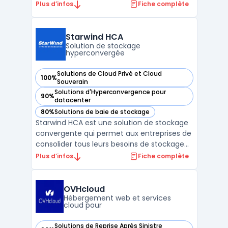
déploiement de l’intelligence artificielle sur
Plus d’infos
Fiche complète
infrastructure privée. Cette plateforme
s’appuie sur des architectures validées,
intégrant des composants matériels et
Starwind HCA
logiciels optimisés ...
Solution de stockage
hyperconvergée
Solutions de Cloud Privé et Cloud
100%
— voir Starwind HCA dans cette catégorie
Souverain
Solutions d'Hyperconvergence pour
90%
— voir Starwind HCA dans cette catégorie
datacenter
80%
Solutions de baie de stockage
— voir Starwind HCA dans cette catégorie
Starwind HCA est une solution de stockage
convergente qui permet aux entreprises de
consolider tous leurs besoins de stockage
et de virtualisation. Elle combine une
Plus d’infos
Fiche complète
gestion intelligente des disques et une
architecture de cluster hautement
disponible pour une capacité de stockage à
OVHcloud
la fois flexible e ...
Hébergement web et services
cloud pour
Solutions de Reprise Après Sinistre