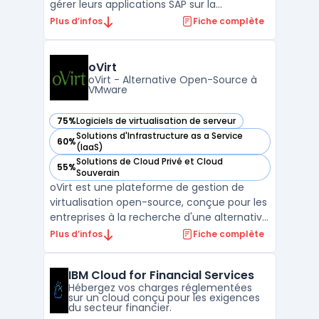
gérer leurs applications SAP sur la
plateforme Microsoft Azure. Cette offre
Plus d’infos
Fiche complète
combine les capacités des solutions SAP
avec la scalabilité et la performance du
cloud Azure, permettant aux organisations
oVirt
d'optimiser leur ...
oVirt - Alternative Open-Source à
VMware
75%
Logiciels de virtualisation de serveur
— voir oVirt dans cette catégorie
Solutions d'Infrastructure as a Service
60%
— voir oVirt dans cette catégorie
(IaaS)
Solutions de Cloud Privé et Cloud
55%
— voir oVirt dans cette catégorie
Souverain
oVirt est une plateforme de gestion de
virtualisation open-source, conçue pour les
entreprises à la recherche d'une alternative
robuste à VMware vCenter. En tant que
Plus d’infos
Fiche complète
projet communautaire avec le soutien de
Red Hat, oVirt offre une solution complète
IBM Cloud for Financial Services
pour la gestion centralisée de
Hébergez vos charges réglementées
l'infrastructure vir ...
sur un cloud conçu pour les exigences
du secteur financier.