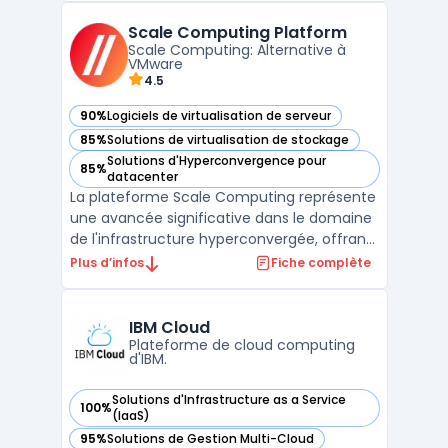
éloignées ou de contraintes réglementaires
Scale Computing Platform
renforcées disposent d'une solution pour
Scale Computing: Alternative à
traiter leu ...
VMware
4.5
90%
Logiciels de virtualisation de serveur
— voir Scale Computing Platform dans cette catégorie
85%
Solutions de virtualisation de stockage
— voir Scale Computing Platform dans cette catégorie
Solutions d'Hyperconvergence pour
85%
— voir Scale Computing Platform dans cette catégorie
datacenter
La plateforme Scale Computing représente
une avancée significative dans le domaine
de l'infrastructure hyperconvergée, offrant
une solution complète qui intègre serveurs,
Plus d’infos
Fiche complète
stockage, et virtualisation. Cette approche
simplifiée permet aux entreprises de toutes
tailles de bénéficier d'une gestion plus ...
IBM Cloud
Plateforme de cloud computing
d'IBM.
Solutions d'Infrastructure as a Service
100%
— voir IBM Cloud dans cette catégorie
(IaaS)
95%
Solutions de Gestion Multi-Cloud
— voir IBM Cloud dans cette catégorie