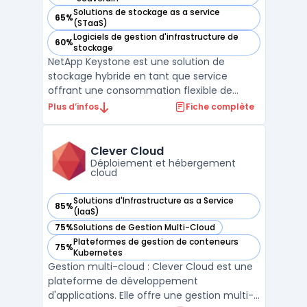
Solutions de stockage as a service
65%
— voir NetApp Keystone dans cette catégorie
(STaaS)
Logiciels de gestion d'infrastructure de
60%
— voir NetApp Keystone dans cette catégorie
stockage
NetApp Keystone est une solution de
stockage hybride en tant que service
offrant une consommation flexible de
cloud. Cette solution permet une gestion
Plus d’infos
Fiche complète
unifiée des données, facilitant l'intégration
multi-cloud et l'interopérabilité. NetApp
Keystone propose des options de
Clever Cloud
protection des données avec c ...
Déploiement et hébergement
cloud
Solutions d'Infrastructure as a Service
85%
— voir Clever Cloud dans cette catégorie
(IaaS)
75%
Solutions de Gestion Multi-Cloud
— voir Clever Cloud dans cette catégorie
Plateformes de gestion de conteneurs
75%
— voir Clever Cloud dans cette catégorie
Kubernetes
Gestion multi-cloud : Clever Cloud est une
plateforme de développement
d'applications. Elle offre une gestion multi-