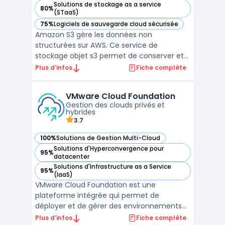
Solutions de stockage as a service
80%
— voir Amazon S3 dans cette catégorie
(STaaS)
75%
Logiciels de sauvegarde cloud sécurisée
— voir Amazon S3 dans cette catégorie
Amazon S3 gère les données non
structurées sur AWS. Ce service de
stockage objet s3 permet de conserver et
récupérer tout volume de fichiers. Les
Plus d’infos
Fiche complète
entreprises utilisent cette infrastructure
cloud pour bâtir des lacs de données. Sa
VMware Cloud Foundation
conception garantit une durabilité élevée,
Gestion des clouds privés et
répondant aux besoins infor ...
hybrides
3.7
100%
Solutions de Gestion Multi-Cloud
— voir VMware Cloud Foundation dans cette catégorie
Solutions d'Hyperconvergence pour
95%
— voir VMware Cloud Foundation dans cette catégorie
datacenter
Solutions d'Infrastructure as a Service
95%
— voir VMware Cloud Foundation dans cette catégorie
(IaaS)
VMware Cloud Foundation est une
plateforme intégrée qui permet de
déployer et de gérer des environnements
de cloud privé et hybride. Elle offre une
Plus d’infos
Fiche complète