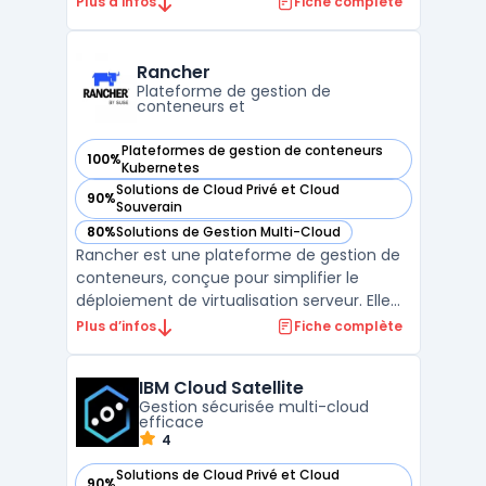
Plus d’infos
Fiche complète
combine la performance d'Exadata avec la
flexibilité d'un service de base de données
géré, déployé directement dans les centres
Rancher
de donn ...
Plateforme de gestion de
conteneurs et
Plateformes de gestion de conteneurs
100%
— voir Rancher dans cette catégorie
Kubernetes
Solutions de Cloud Privé et Cloud
90%
— voir Rancher dans cette catégorie
Souverain
80%
Solutions de Gestion Multi-Cloud
— voir Rancher dans cette catégorie
Rancher est une plateforme de gestion de
conteneurs, conçue pour simplifier le
déploiement de virtualisation serveur. Elle
offre des capacités de gestion multi-cloud,
Plus d’infos
Fiche complète
une interface utilisateur intuitive et une
grande flexibilité grâce à la prise en charge
IBM Cloud Satellite
de Docker et de Kubernetes. Rancher est
Gestion sécurisée multi-cloud
égal ...
efficace
4
Solutions de Cloud Privé et Cloud
90%