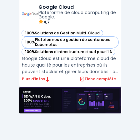
informatique. Avec Amazon Web Services,
Google Cloud
les clients peuvent accéder à une gestion
Plateforme de cloud computing de
multi-cloud, ...
Google.
4,7
100%
Solutions de Gestion Multi-Cloud
— voir Google Cloud dans cette catégorie
Plateformes de gestion de conteneurs
100%
— voir Google Cloud dans cette catégorie
Kubernetes
100%
Solutions d'infrastructure cloud pour l'IA
— voir Google Cloud dans cette catégorie
Google Cloud est une plateforme cloud de
haute qualité pour les entreprises où ils
peuvent stocker et gérer leurs données. La
gestion multi-cloud permet aux clients
Plus d’infos
Fiche complète
d'utiliser plusieurs services cloud
simultanément. La plateforme est
proposée par Google et offre diverses
fonctionnalités, telles que ...