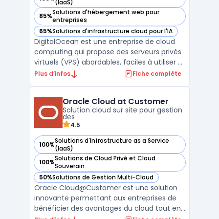
— voir DigitalOcean dans cette catégorie
(IaaS)
Solutions d'hébergement web pour
85%
— voir DigitalOcean dans cette catégorie
entreprises
65%
Solutions d'infrastructure cloud pour l'IA
— voir DigitalOcean dans cette catégorie
DigitalOcean est une entreprise de cloud
computing qui propose des serveurs privés
virtuels (VPS) abordables, faciles à utiliser et
rapides. Avec plus de 12 ans d'expérience,
Plus d’infos
Fiche complète
DigitalOcean fournit des solutions pour
héberger des applications web, des bases
Oracle Cloud at Customer
de données et des espaces de stockage. L
Solution cloud sur site pour gestion
...
des
4.5
Solutions d'Infrastructure as a Service
100%
— voir Oracle Cloud at Customer dans cette catégorie
(IaaS)
Solutions de Cloud Privé et Cloud
100%
— voir Oracle Cloud at Customer dans cette catégorie
Souverain
50%
Solutions de Gestion Multi-Cloud
— voir Oracle Cloud at Customer dans cette catégorie
Oracle Cloud@Customer est une solution
innovante permettant aux entreprises de
bénéficier des avantages du cloud tout en
gardant leurs données sur site. Cette offre