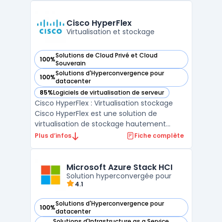
ressources informatiques, d'automatiser les
tâches récurrentes et de faciliter le
Cisco HyperFlex
déploiement ...
Virtualisation et stockage
Solutions de Cloud Privé et Cloud
100%
— voir Cisco HyperFlex dans cette catégorie
Souverain
Solutions d'Hyperconvergence pour
100%
— voir Cisco HyperFlex dans cette catégorie
datacenter
85%
Logiciels de virtualisation de serveur
— voir Cisco HyperFlex dans cette catégorie
Cisco HyperFlex : Virtualisation stockage
Cisco HyperFlex est une solution de
virtualisation de stockage hautement
performante et évolutive. Elle permet une
Plus d’infos
Fiche complète
gestion simplifiée des infrastructures de
stockage tout en offrant une évolutivité à
la demande. Grâce à sa technologie
Microsoft Azure Stack HCI
innovante, Cisco HyperF ...
Solution hyperconvergée pour
4.1
Solutions d'Hyperconvergence pour
100%
— voir Microsoft Azure Stack HCI dans cette catégorie
datacenter
Solutions d'Infrastructure as a Service