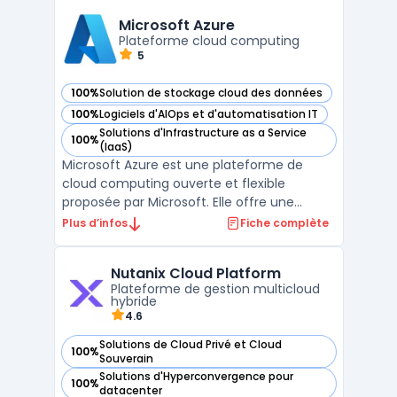
Cette approche permet aux entreprises de
réduire la complexité et les coûts associ ...
Microsoft Azure
Plateforme cloud computing
5
100%
Solution de stockage cloud des données
— voir Microsoft Azure dans cette catégorie
100%
Logiciels d'AIOps et d'automatisation IT
— voir Microsoft Azure dans cette catégorie
Solutions d'Infrastructure as a Service
100%
— voir Microsoft Azure dans cette catégorie
(IaaS)
Microsoft Azure est une plateforme de
cloud computing ouverte et flexible
proposée par Microsoft. Elle offre une
approche innovante permettant de réduire
Plus d’infos
Fiche complète
les coûts et d'améliorer l'efficacité des
organisations. Azure maximise l'impact des
Nutanix Cloud Platform
entreprises grâce à une infrastructure
Plateforme de gestion multicloud
mondiale, des services ...
hybride
4.6
Solutions de Cloud Privé et Cloud
100%
— voir Nutanix Cloud Platform dans cette catégorie
Souverain
Solutions d'Hyperconvergence pour
100%
— voir Nutanix Cloud Platform dans cette catégorie
datacenter