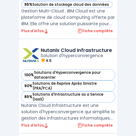
95%
Solution de stockage cloud des données
— voir IBM Cloud dans cette catégorie
Gestion Multi-Cloud : IBM Cloud est une
plateforme de cloud computing offerte par
IBM. Elle offre une solution puissante pour
les entreprises qui souhaitent migrer leurs
Plus d’infos
Fiche complète
applications existantes dans le cloud. IBM
Cloud prend en charge la gestion multi-
cloud, ce qui signifie qu'elle permet aux
Nutanix Cloud Infrastructure
entrep ...
Solution d'hyperconvergence
4.5
Solutions d'Hyperconvergence pour
100%
— voir Nutanix Cloud Infrastructure dans cette catégorie
datacenter
Solutions de Reprise Après Sinistre
90%
— voir Nutanix Cloud Infrastructure dans cette catégorie
(PRA/PCA)
Solutions d'Infrastructure as a Service
85%
— voir Nutanix Cloud Infrastructure dans cette catégorie
(IaaS)
Nutanix Cloud Infrastructure est une
solution d'hyperconvergence qui simplifie la
gestion des infrastructures informatiques
en intégrant le calcul, le stockage et la
Plus d’infos
Fiche complète
mise en réseau dans une seule plateforme.