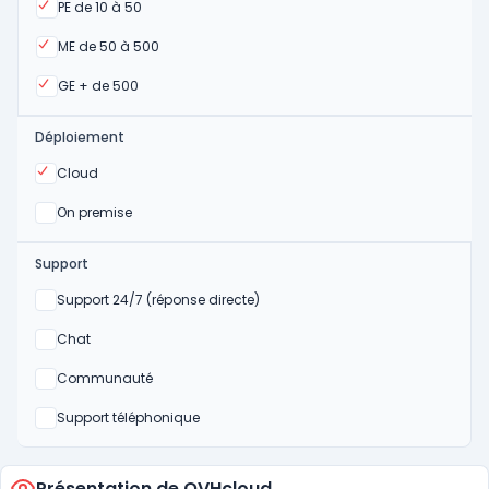
Oui
PE de 10 à 50
Oui
ME de 50 à 500
Oui
GE + de 500
Déploiement
Oui
Cloud
Oui
On premise
Support
Non
Support 24/7 (réponse directe)
Non
Chat
Non
Communauté
Non
Support téléphonique
Présentation de OVHcloud