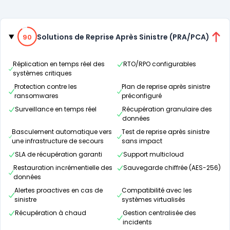
Catégories
90% de compatibilité
Solutions de Reprise Après Sinistre (PRA/PCA)
90
Réplication en temps réel des
RTO/RPO configurables
systèmes critiques
Protection contre les
Plan de reprise après sinistre
ransomwares
préconfiguré
Surveillance en temps réel
Récupération granulaire des
données
Basculement automatique vers
Test de reprise après sinistre
une infrastructure de secours
sans impact
SLA de récupération garanti
Support multicloud
Restauration incrémentielle des
Sauvegarde chiffrée (AES-256)
données
Alertes proactives en cas de
Compatibilité avec les
sinistre
systèmes virtualisés
Récupération à chaud
Gestion centralisée des
incidents