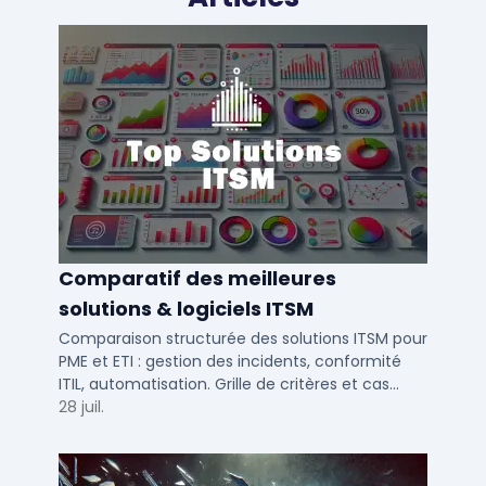
Comparatif des meilleures
solutions & logiciels ITSM
Comparaison structurée des solutions ITSM pour
PME et ETI : gestion des incidents, conformité
ITIL, automatisation. Grille de critères et cas
d'usage par taille d'entreprise.
28 juil.