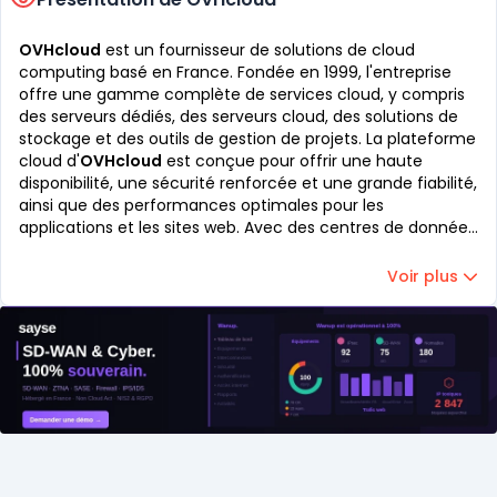
OVHcloud
est un fournisseur de solutions de cloud
computing basé en France. Fondée en 1999, l'entreprise
offre une gamme complète de services cloud, y compris
des serveurs dédiés, des serveurs cloud, des solutions de
stockage et des outils de gestion de projets. La plateforme
cloud d'
OVHcloud
est conçue pour offrir une haute
disponibilité, une sécurité renforcée et une grande fiabilité,
ainsi que des performances optimales pour les
applications et les sites web. Avec des centres de données
situés dans le monde entier,
OVHcloud
est en mesure de
fournir des services cloud à des clients du monde entier,
Voir plus
et est reconnue comme l'un des principaux fournisseurs
de solutions de cloud computing en Europe.