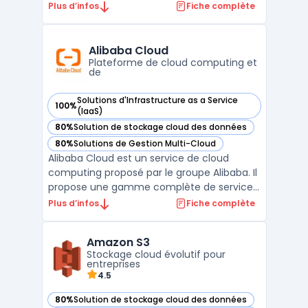
organisations publiques. Sa plateforme
Plus d’infos
Fiche complète
repose sur un modèle IaaS hautement
sécurisé, garantissant la souveraineté des
données en conformité avec le RGPD.
Alibaba Cloud
L’ensemble des services propos ...
Plateforme de cloud computing et
de
Solutions d'Infrastructure as a Service
100%
— voir Alibaba Cloud dans cette catégorie
(IaaS)
80%
Solution de stockage cloud des données
— voir Alibaba Cloud dans cette catégorie
80%
Solutions de Gestion Multi-Cloud
— voir Alibaba Cloud dans cette catégorie
Alibaba Cloud est un service de cloud
computing proposé par le groupe Alibaba. Il
propose une gamme complète de services
cloud adaptés aux entreprises, allant du
Plus d’infos
Fiche complète
stockage en ligne aux solutions de
virtualisation serveur. Alibaba Cloud est
Amazon S3
surtout présent en Asie mais continue de
Stockage cloud évolutif pour
gagner en popularité ...
entreprises
4.5
80%
Solution de stockage cloud des données
— voir Amazon S3 dans cette catégorie