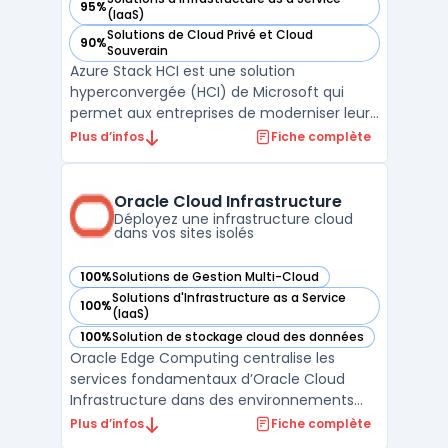
95%
— voir Microsoft Azure Stack HCI dans cette catégorie
(IaaS)
Solutions de Cloud Privé et Cloud
90%
— voir Microsoft Azure Stack HCI dans cette catégorie
Souverain
Azure Stack HCI est une solution
hyperconvergée (HCI) de Microsoft qui
permet aux entreprises de moderniser leur
infrastructure de centres de données tout
Plus d’infos
Fiche complète
en s'intégrant de manière transparente
avec les services cloud Azure. Elle offre des
capacités de virtualisation, de stockage et
Oracle Cloud Infrastructure
de mise en résea ...
Déployez une infrastructure cloud
dans vos sites isolés
100%
Solutions de Gestion Multi-Cloud
— voir Oracle Cloud Infrastructure dans cette catégorie
Solutions d'Infrastructure as a Service
100%
— voir Oracle Cloud Infrastructure dans cette catégorie
(IaaS)
100%
Solution de stockage cloud des données
— voir Oracle Cloud Infrastructure dans cette catégorie
Oracle Edge Computing centralise les
services fondamentaux d’Oracle Cloud
Infrastructure dans des environnements
distribués, sur site ou isolés. Les entreprises
Plus d’infos
Fiche complète
disposant de sites industriels, de filiales