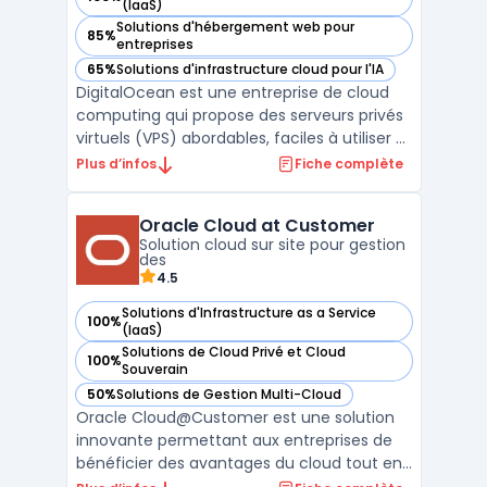
— voir DigitalOcean dans cette catégorie
(IaaS)
Solutions d'hébergement web pour
85%
— voir DigitalOcean dans cette catégorie
entreprises
65%
Solutions d'infrastructure cloud pour l'IA
— voir DigitalOcean dans cette catégorie
DigitalOcean est une entreprise de cloud
computing qui propose des serveurs privés
virtuels (VPS) abordables, faciles à utiliser et
rapides. Avec plus de 12 ans d'expérience,
Plus d’infos
Fiche complète
DigitalOcean fournit des solutions pour
héberger des applications web, des bases
Oracle Cloud at Customer
de données et des espaces de stockage. L
Solution cloud sur site pour gestion
...
des
4.5
Solutions d'Infrastructure as a Service
100%
— voir Oracle Cloud at Customer dans cette catégorie
(IaaS)
Solutions de Cloud Privé et Cloud
100%
— voir Oracle Cloud at Customer dans cette catégorie
Souverain
50%
Solutions de Gestion Multi-Cloud
— voir Oracle Cloud at Customer dans cette catégorie
Oracle Cloud@Customer est une solution
innovante permettant aux entreprises de
bénéficier des avantages du cloud tout en
gardant leurs données sur site. Cette offre