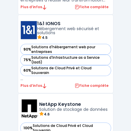
entreprises à réussir leur transformation
digitale. Elle intègre une suite de services
Plus d’infos
Fiche complète
permettant une gestion optimisée des
ressources informatiques, avec une
1&1 IONOS
disponibilité élevée et une sécurité
Hébergement web sécurisé et
renforcée des données critiqu ...
solutions
4.5
Solutions d'hébergement web pour
90%
— voir 1&1 IONOS dans cette catégorie
entreprises
Solutions d'Infrastructure as a Service
75%
— voir 1&1 IONOS dans cette catégorie
(IaaS)
Solutions de Cloud Privé et Cloud
60%
— voir 1&1 IONOS dans cette catégorie
Souverain
...
Plus d’infos
Fiche complète
NetApp Keystone
Solution de stockage de données
4.6
Solutions de Cloud Privé et Cloud
100%
— voir NetApp Keystone dans cette catégorie
Souverain