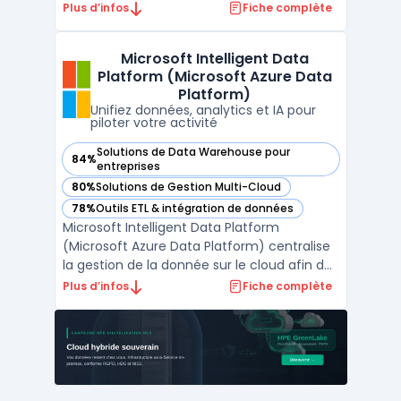
accessible sans gestion directe des
Plus d’infos
Fiche complète
machines virtuelles, du stockage ou du
réseau. Ce service vise les développeurs et
Microsoft Intelligent Data
équipes IT qui souhaitent se concentrer sur
Platform (Microsoft Azure Data
la logique app ...
Platform)
Unifiez données, analytics et IA pour
piloter votre activité
Solutions de Data Warehouse pour
84%
— voir Microsoft Intelligent Data Platform (Microsoft Azure
entreprises
80%
Solutions de Gestion Multi-Cloud
— voir Microsoft Intelligent Data Platform (Microsoft Azure
78%
Outils ETL & intégration de données
— voir Microsoft Intelligent Data Platform (Microsoft Azure
Microsoft Intelligent Data Platform
(Microsoft Azure Data Platform) centralise
la gestion de la donnée sur le cloud afin de
limiter la fragmentation des systèmes et
Plus d’infos
Fiche complète
d’assurer la sécurité et l’accès en temps
réel aux informations. Cette plateforme
réunit bases de données, outils d’analyse
avancée et ...