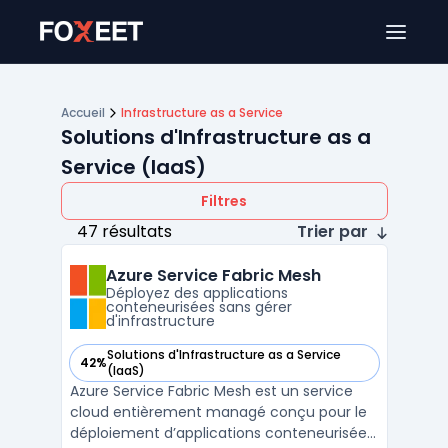
Ouver
Accueil
Infrastructure as a Service
Solutions d'Infrastructure as a
Service (IaaS)
Filtres
47 résultats
Trier par
Azure Service Fabric Mesh
Déployez des applications
conteneurisées sans gérer
d'infrastructure
Solutions d'Infrastructure as a Service
42%
— voir Azure Service Fabric Mesh dans cette catégorie
(IaaS)
Azure Service Fabric Mesh est un service
cloud entièrement managé conçu pour le
déploiement d’applications conteneurisées,