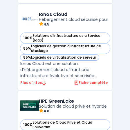
infrastructure convergée qui simplifie la
gestion et l'orchestration des ressources.
VMware Cloud Foundation intègre des outils
Ionos Cloud
de gestion, de surveilla ...
Hébergement cloud sécurisé pour
4.5
Solutions d'Infrastructure as a Service
100%
— voir Ionos Cloud dans cette catégorie
(IaaS)
Logiciels de gestion d'infrastructure de
85%
— voir Ionos Cloud dans cette catégorie
stockage
85%
Logiciels de virtualisation de serveur
— voir Ionos Cloud dans cette catégorie
Ionos Cloud est une solution
d’hébergement cloud offrant une
infrastructure évolutive et sécurisée
adaptée aux besoins des entreprises. Grâce
Plus d’infos
Fiche complète
à ses solutions cloud, il permet de déployer
des serveurs cloud performants avec un
haut niveau de flexibilité et d’évolutivité. La
HPE GreenLake
plateforme assure une gest ...
Solution de cloud privé et hybride
4.8
Solutions de Cloud Privé et Cloud
100%
— voir HPE GreenLake dans cette catégorie
Souverain