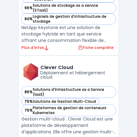
Solutions de stockage as a service
65%
— voir NetApp Keystone dans cette catégorie
(STaaS)
Logiciels de gestion d'infrastructure de
60%
— voir NetApp Keystone dans cette catégorie
stockage
NetApp Keystone est une solution de
stockage hybride en tant que service
offrant une consommation flexible de
cloud. Cette solution permet une gestion
Plus d’infos
Fiche complète
unifiée des données, facilitant l'intégration
multi-cloud et l'interopérabilité. NetApp
Keystone propose des options de
Clever Cloud
protection des données avec c ...
Déploiement et hébergement
cloud
Solutions d'Infrastructure as a Service
85%
— voir Clever Cloud dans cette catégorie
(IaaS)
75%
Solutions de Gestion Multi-Cloud
— voir Clever Cloud dans cette catégorie
Plateformes de gestion de conteneurs
75%
— voir Clever Cloud dans cette catégorie
Kubernetes
Gestion multi-cloud : Clever Cloud est une
plateforme de développement
d'applications. Elle offre une gestion multi-