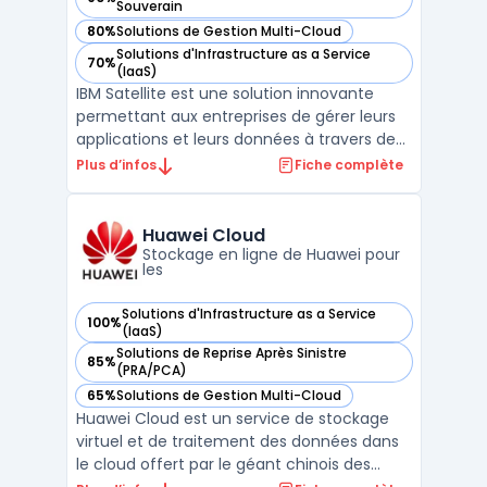
— voir IBM Cloud Satellite dans cette catégorie
Souverain
80%
Solutions de Gestion Multi-Cloud
— voir IBM Cloud Satellite dans cette catégorie
Solutions d'Infrastructure as a Service
70%
— voir IBM Cloud Satellite dans cette catégorie
(IaaS)
IBM Satellite est une solution innovante
permettant aux entreprises de gérer leurs
applications et leurs données à travers des
environnements cloud variés. Grâce à IBM
Plus d’infos
Fiche complète
Satellite, il est possible de déployer des
services de manière sécurisée et efficace,
tout en conservant un contrôle centralisé.
Huawei Cloud
Cet ...
Stockage en ligne de Huawei pour
les
Solutions d'Infrastructure as a Service
100%
— voir Huawei Cloud dans cette catégorie
(IaaS)
Solutions de Reprise Après Sinistre
85%
— voir Huawei Cloud dans cette catégorie
(PRA/PCA)
65%
Solutions de Gestion Multi-Cloud
— voir Huawei Cloud dans cette catégorie
Huawei Cloud est un service de stockage
virtuel et de traitement des données dans
le cloud offert par le géant chinois des