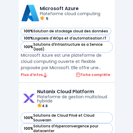
Cette approche permet aux entreprises de
réduire la complexité et les coûts associ ...
Microsoft Azure
Plateforme cloud computing
5
100%
Solution de stockage cloud des données
— voir Microsoft Azure dans cette catégorie
100%
Logiciels d'AIOps et d'automatisation IT
— voir Microsoft Azure dans cette catégorie
Solutions d'Infrastructure as a Service
100%
— voir Microsoft Azure dans cette catégorie
(IaaS)
Microsoft Azure est une plateforme de
cloud computing ouverte et flexible
proposée par Microsoft. Elle offre une
approche innovante permettant de réduire
Plus d’infos
Fiche complète
les coûts et d'améliorer l'efficacité des
organisations. Azure maximise l'impact des
Nutanix Cloud Platform
entreprises grâce à une infrastructure
Plateforme de gestion multicloud
mondiale, des services ...
hybride
4.6
Solutions de Cloud Privé et Cloud
100%
— voir Nutanix Cloud Platform dans cette catégorie
Souverain
Solutions d'Hyperconvergence pour
100%
— voir Nutanix Cloud Platform dans cette catégorie
datacenter