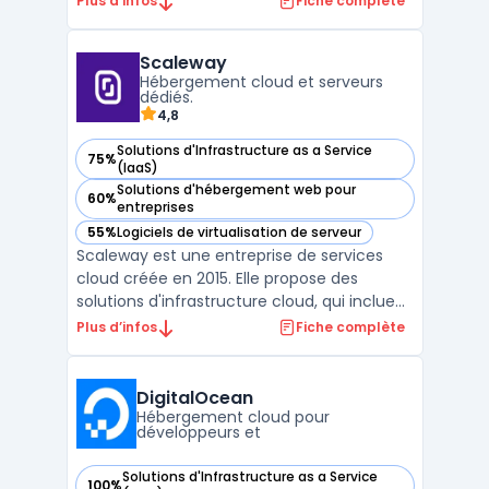
Plus d’infos
Fiche complète
informatiques. Intégrant calcul, stockage et
mise en réseau dans un seul système
Scaleway
unifié, cette infrastructure permet de
Hébergement cloud et serveurs
réduire consi ...
dédiés.
4,8
Solutions d'Infrastructure as a Service
75%
— voir Scaleway dans cette catégorie
(IaaS)
Solutions d'hébergement web pour
60%
— voir Scaleway dans cette catégorie
entreprises
55%
Logiciels de virtualisation de serveur
— voir Scaleway dans cette catégorie
Scaleway est une entreprise de services
cloud créée en 2015. Elle propose des
solutions d'infrastructure cloud, qui incluent
notamment des offres d'hébergement
Plus d’infos
Fiche complète
web, de stockage, de mise en réseau et de
sécurité. Scaleway se distingue par son
offre d'instances Bare Metal, qui combine
DigitalOcean
les avantages de ...
Hébergement cloud pour
développeurs et
Solutions d'Infrastructure as a Service
100%