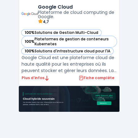
informatique. Avec Amazon Web Services,
Google Cloud
les clients peuvent accéder à une gestion
Plateforme de cloud computing de
multi-cloud, ...
Google.
4,7
100%
Solutions de Gestion Multi-Cloud
— voir Google Cloud dans cette catégorie
Plateformes de gestion de conteneurs
100%
— voir Google Cloud dans cette catégorie
Kubernetes
100%
Solutions d'infrastructure cloud pour l'IA
— voir Google Cloud dans cette catégorie
Google Cloud est une plateforme cloud de
haute qualité pour les entreprises où ils
peuvent stocker et gérer leurs données. La
gestion multi-cloud permet aux clients
Plus d’infos
Fiche complète
d'utiliser plusieurs services cloud
simultanément. La plateforme est
proposée par Google et offre diverses
fonctionnalités, telles que ...