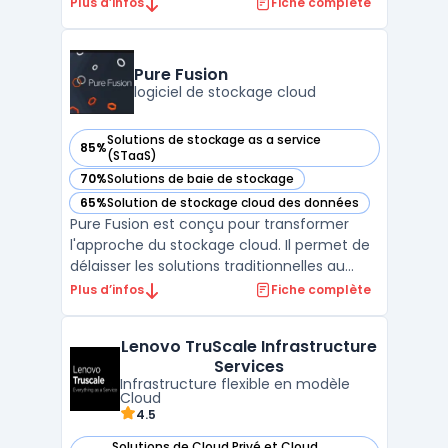
télécommunications, Huawei Technologies.
Plus d’infos
Fiche complète
La plateforme permet aux entreprises et
aux particuliers de stocker, gérer et
analyser leurs données à distance, en toute
Pure Fusion
sécurité et de ...
logiciel de stockage cloud
Solutions de stockage as a service
85%
— voir Pure Fusion dans cette catégorie
(STaaS)
70%
Solutions de baie de stockage
— voir Pure Fusion dans cette catégorie
65%
Solution de stockage cloud des données
— voir Pure Fusion dans cette catégorie
Pure Fusion est conçu pour transformer
l'approche du stockage cloud. Il permet de
délaisser les solutions traditionnelles au
profit d'un modèle cloud en libre-service,
Plus d’infos
Fiche complète
automatisé et évolutif. Ce logiciel introduit
le stockage défini par logiciel sur toutes les
Lenovo TruScale Infrastructure
plateformes Pure Storage®. Il combine l ...
Services
Infrastructure flexible en modèle
Cloud
4.5
Solutions de Cloud Privé et Cloud