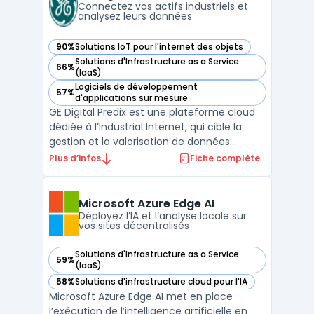
cas de gestion pour gar ...
Connectez vos actifs industriels et
analysez leurs données
90%
Solutions IoT pour l'internet des objets
— voir GE Digital Predix dans cette catégorie
Solutions d'Infrastructure as a Service
66%
— voir GE Digital Predix dans cette catégorie
(IaaS)
Logiciels de développement
57%
— voir GE Digital Predix dans cette catégorie
d'applications sur mesure
GE Digital Predix est une plateforme cloud
dédiée à l’Industrial Internet, qui cible la
gestion et la valorisation de données
industrielles issues d’actifs connectés. Les
Plus d’infos
Fiche complète
entreprises industrielles font face à des
enjeux concernant la connexion des
équipements, la centralisation et la sécurité
Microsoft Azure Edge AI
de vol ...
Déployez l’IA et l’analyse locale sur
vos sites décentralisés
Solutions d'Infrastructure as a Service
59%
— voir Microsoft Azure Edge AI dans cette catégorie
(IaaS)
58%
Solutions d'infrastructure cloud pour l'IA
— voir Microsoft Azure Edge AI dans cette catégorie
Microsoft Azure Edge AI met en place
l’exécution de l’intelligence artificielle en