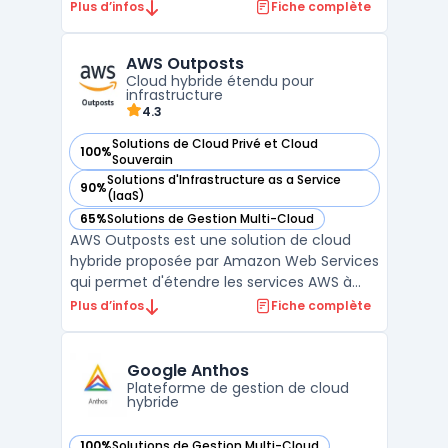
cloud automatique pour les infrastructures
Plus d’infos
Fiche complète
cloud telles que Amazon AWS, Google
Cloud ou encore Microsoft Azure. Avec
AWS Outposts
Clever Cloud, les développeurs peuvent
Cloud hybride étendu pour
facilement déployer leurs ap ...
infrastructure
4.3
Solutions de Cloud Privé et Cloud
100%
— voir AWS Outposts dans cette catégorie
Souverain
Solutions d'Infrastructure as a Service
90%
— voir AWS Outposts dans cette catégorie
(IaaS)
65%
Solutions de Gestion Multi-Cloud
— voir AWS Outposts dans cette catégorie
AWS Outposts est une solution de cloud
hybride proposée par Amazon Web Services
qui permet d'étendre les services AWS à
une infrastructure sur site. Cette
Plus d’infos
Fiche complète
technologie innovante est conçue pour les
entreprises souhaitant combiner la
flexibilité du cloud hybride avec le contrôle
Google Anthos
et la sécurité des sol ...
Plateforme de gestion de cloud
hybride
100%
Solutions de Gestion Multi-Cloud