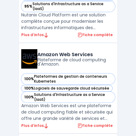
Solutions d'Infrastructure as a Service
95%
— voir Nutanix Cloud Platform dans cette catégorie
(IaaS)
Nutanix Cloud Platform est une solution
complète conçue pour moderniser les
infrastructures informatiques des
entreprises en intégrant des services de
Plus d’infos
Fiche complète
stockage, de calcul, de virtualisation et de
mise en réseau dans une plateforme
unifiée. La plateforme prend en charge les
Amazon Web Services
environnements multicloud ...
Plateforme de cloud computing
d'Amazon.
Plateformes de gestion de conteneurs
100%
— voir Amazon Web Services dans cette catégorie
Kubernetes
100%
Logiciels de sauvegarde cloud sécurisée
— voir Amazon Web Services dans cette catégorie
Solutions d'Infrastructure as a Service
100%
— voir Amazon Web Services dans cette catégorie
(IaaS)
Amazon Web Services est une plateforme
de cloud computing fiable et sécurisée qui
offre une grande variété de services et
d'outils pour aider les entreprises à gérer de
Plus d’infos
Fiche complète
manière efficace leur infrastructure