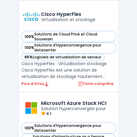
ressources informatiques, d'automatiser les
tâches récurrentes et de faciliter le
Cisco HyperFlex
déploiement ...
Virtualisation et stockage
Solutions de Cloud Privé et Cloud
100%
— voir Cisco HyperFlex dans cette catégorie
Souverain
Solutions d'Hyperconvergence pour
100%
— voir Cisco HyperFlex dans cette catégorie
datacenter
85%
Logiciels de virtualisation de serveur
— voir Cisco HyperFlex dans cette catégorie
Cisco HyperFlex : Virtualisation stockage
Cisco HyperFlex est une solution de
virtualisation de stockage hautement
performante et évolutive. Elle permet une
Plus d’infos
Fiche complète
gestion simplifiée des infrastructures de
stockage tout en offrant une évolutivité à
la demande. Grâce à sa technologie
Microsoft Azure Stack HCI
innovante, Cisco HyperF ...
Solution hyperconvergée pour
4.1
Solutions d'Hyperconvergence pour
100%
— voir Microsoft Azure Stack HCI dans cette catégorie
datacenter
Solutions d'Infrastructure as a Service