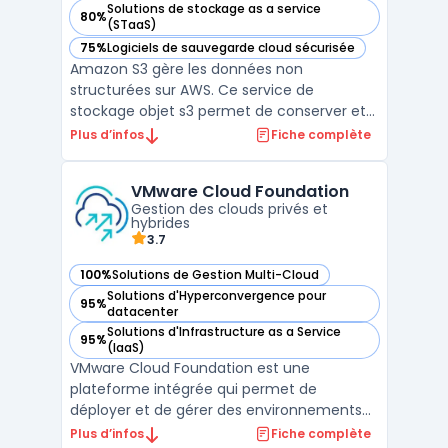
Solutions de stockage as a service
80%
— voir Amazon S3 dans cette catégorie
(STaaS)
75%
Logiciels de sauvegarde cloud sécurisée
— voir Amazon S3 dans cette catégorie
Amazon S3 gère les données non
structurées sur AWS. Ce service de
stockage objet s3 permet de conserver et
récupérer tout volume de fichiers. Les
Plus d’infos
Fiche complète
entreprises utilisent cette infrastructure
cloud pour bâtir des lacs de données. Sa
VMware Cloud Foundation
conception garantit une durabilité élevée,
Gestion des clouds privés et
répondant aux besoins infor ...
hybrides
3.7
100%
Solutions de Gestion Multi-Cloud
— voir VMware Cloud Foundation dans cette catégorie
Solutions d'Hyperconvergence pour
95%
— voir VMware Cloud Foundation dans cette catégorie
datacenter
Solutions d'Infrastructure as a Service
95%
— voir VMware Cloud Foundation dans cette catégorie
(IaaS)
VMware Cloud Foundation est une
plateforme intégrée qui permet de
déployer et de gérer des environnements
de cloud privé et hybride. Elle offre une
Plus d’infos
Fiche complète