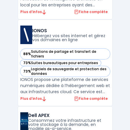
local pour les entreprises ayant des
impératifs de traitement rapide de flux de
Plus d’infos
Fiche complète
données. Edge computing fonctionne à
travers Azure Stack Edge, un dispositif
physique géré exclusivement depuis le
IONOS
cloud, destiné à exécu ...
Hébergez vos sites internet et gérez
vos domaines en ligne
Solutions de partage et transfert de
88%
— voir IONOS dans cette catégorie
fichiers
73%
Suites bureautiques pour entreprises
— voir IONOS dans cette catégorie
Logiciels de sauvegarde et protection des
73%
— voir IONOS dans cette catégorie
données
IONOS propose une plateforme de services
numériques dédiée à l’hébergement web et
aux infrastructures cloud. Ce service est
destiné aux entreprises souhaitant
Plus d’infos
Fiche complète
centraliser la gestion de leurs domaines,
emails et espaces web en conformité avec
Dell APEX
le RGPD, tout en assurant la maîtrise de
Consommez votre infrastructure et
leurs données. Le ...
votre stockage à la demande, en
modèle as-a-service.