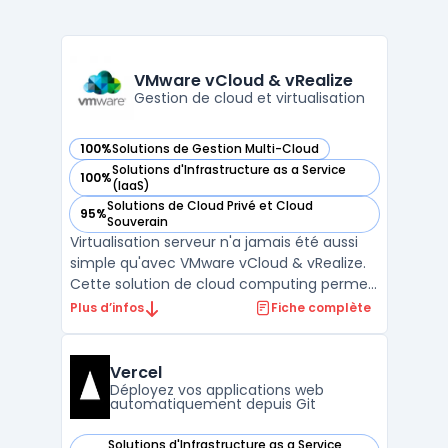
VMware vCloud & vRealize
Gestion de cloud et virtualisation
100%
Solutions de Gestion Multi-Cloud
— voir VMware vCloud & vRealize dans cette catégorie
Solutions d'Infrastructure as a Service
100%
— voir VMware vCloud & vRealize dans cette catégorie
(IaaS)
Solutions de Cloud Privé et Cloud
95%
— voir VMware vCloud & vRealize dans cette catégorie
Souverain
Virtualisation serveur n'a jamais été aussi
simple qu'avec VMware vCloud & vRealize.
Cette solution de cloud computing permet
aux entreprises de gérer leur infrastructure
Plus d’infos
Fiche complète
IT de manière flexible, sécurisée et
efficace. VMware vCloud offre une plate-
forme de cloud computing pour la gestion
Vercel
des ressour ...
Déployez vos applications web
automatiquement depuis Git
Solutions d'Infrastructure as a Service