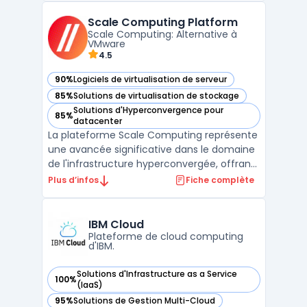
éloignées ou de contraintes réglementaires
Scale Computing Platform
renforcées disposent d'une solution pour
Scale Computing: Alternative à
traiter leu ...
VMware
4.5
90%
Logiciels de virtualisation de serveur
— voir Scale Computing Platform dans cette catégorie
85%
Solutions de virtualisation de stockage
— voir Scale Computing Platform dans cette catégorie
Solutions d'Hyperconvergence pour
85%
— voir Scale Computing Platform dans cette catégorie
datacenter
La plateforme Scale Computing représente
une avancée significative dans le domaine
de l'infrastructure hyperconvergée, offrant
une solution complète qui intègre serveurs,
Plus d’infos
Fiche complète
stockage, et virtualisation. Cette approche
simplifiée permet aux entreprises de toutes
tailles de bénéficier d'une gestion plus ...
IBM Cloud
Plateforme de cloud computing
d'IBM.
Solutions d'Infrastructure as a Service
100%
— voir IBM Cloud dans cette catégorie
(IaaS)
95%
Solutions de Gestion Multi-Cloud
— voir IBM Cloud dans cette catégorie