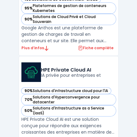
— voir Google Anthos dans cette catégorie
Plateformes de gestion de conteneurs
95%
— voir Google Anthos dans cette catégorie
Kubernetes
Solutions de Cloud Privé et Cloud
90%
— voir Google Anthos dans cette catégorie
Souverain
Google Anthos est une plateforme de
gestion de charges de travail en
conteneurs et sur site. Elle permet aux
organisations de gérer plus efficacement
Plus d’infos
Fiche complète
leurs applications et de les déployer où elles
le souhaitent, qu'il s'agisse d'une
infrastructure publique, privée ou sur site. La
HPE Private Cloud AI
solution Google Ant ...
IA privée pour entreprises et
90%
Solutions d'infrastructure cloud pour l'IA
— voir HPE Private Cloud AI dans cette catégorie
Solutions d'Hyperconvergence pour
70%
— voir HPE Private Cloud AI dans cette catégorie
datacenter
Solutions d'Infrastructure as a Service
50%
— voir HPE Private Cloud AI dans cette catégorie
(IaaS)
HPE Private Cloud AI est une solution
conçue pour répondre aux exigences
croissantes des entreprises en matière de