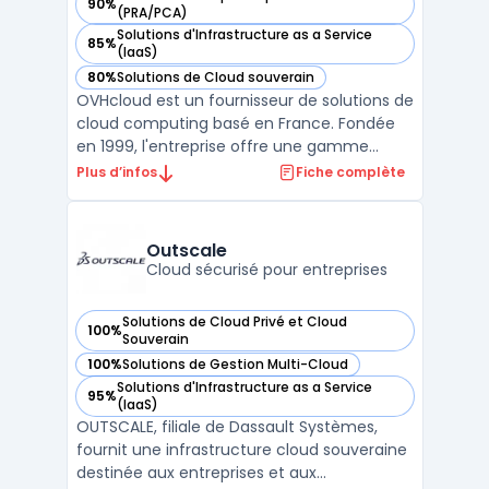
90%
— voir OVHcloud dans cette catégorie
(PRA/PCA)
Solutions d'Infrastructure as a Service
85%
— voir OVHcloud dans cette catégorie
(IaaS)
80%
Solutions de Cloud souverain
— voir OVHcloud dans cette catégorie
OVHcloud est un fournisseur de solutions de
cloud computing basé en France. Fondée
en 1999, l'entreprise offre une gamme
complète de services cloud, y compris des
Plus d’infos
Fiche complète
serveurs dédiés, des serveurs cloud, des
solutions de stockage et des outils de
gestion de projets. La plateforme cloud
Outscale
d'OVHcloud est co ...
Cloud sécurisé pour entreprises
Solutions de Cloud Privé et Cloud
100%
— voir Outscale dans cette catégorie
Souverain
100%
Solutions de Gestion Multi-Cloud
— voir Outscale dans cette catégorie
Solutions d'Infrastructure as a Service
95%
— voir Outscale dans cette catégorie
(IaaS)
OUTSCALE, filiale de Dassault Systèmes,
fournit une infrastructure cloud souveraine
destinée aux entreprises et aux