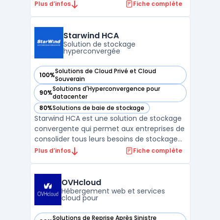
déploiement de l’intelligence artificielle sur
Plus d’infos
Fiche complète
infrastructure privée. Cette plateforme
s’appuie sur des architectures validées,
intégrant des composants matériels et
Starwind HCA
logiciels optimisés ...
Solution de stockage
hyperconvergée
Solutions de Cloud Privé et Cloud
100%
— voir Starwind HCA dans cette catégorie
Souverain
Solutions d'Hyperconvergence pour
90%
— voir Starwind HCA dans cette catégorie
datacenter
80%
Solutions de baie de stockage
— voir Starwind HCA dans cette catégorie
Starwind HCA est une solution de stockage
convergente qui permet aux entreprises de
consolider tous leurs besoins de stockage
et de virtualisation. Elle combine une
Plus d’infos
Fiche complète
gestion intelligente des disques et une
architecture de cluster hautement
disponible pour une capacité de stockage à
OVHcloud
la fois flexible e ...
Hébergement web et services
cloud pour
Solutions de Reprise Après Sinistre