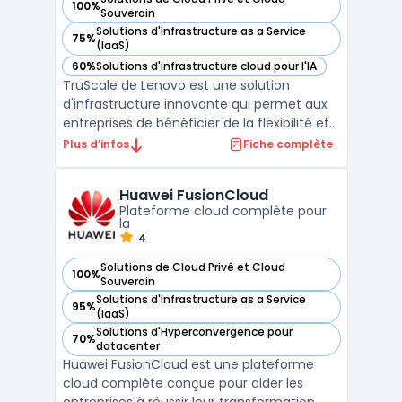
100%
— voir Lenovo TruScale Infrastructure Services dans cette c
Souverain
Solutions d'Infrastructure as a Service
75%
— voir Lenovo TruScale Infrastructure Services dans cette c
(IaaS)
60%
Solutions d'infrastructure cloud pour l'IA
— voir Lenovo TruScale Infrastructure Services dans cette c
TruScale de Lenovo est une solution
d'infrastructure innovante qui permet aux
entreprises de bénéficier de la flexibilité et
de l'évolutivité du Cloud tout en conservant
Plus d’infos
Fiche complète
un contrôle total sur leurs données en local.
Accessible via un modèle de facturation à
Huawei FusionCloud
l'usage, TruScale offre une ...
Plateforme cloud complète pour
la
4
Solutions de Cloud Privé et Cloud
100%
— voir Huawei FusionCloud dans cette catégorie
Souverain
Solutions d'Infrastructure as a Service
95%
— voir Huawei FusionCloud dans cette catégorie
(IaaS)
Solutions d'Hyperconvergence pour
70%
— voir Huawei FusionCloud dans cette catégorie
datacenter
Huawei FusionCloud est une plateforme
cloud complète conçue pour aider les