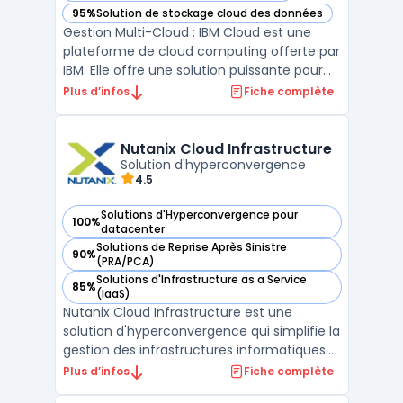
95%
Solution de stockage cloud des données
— voir IBM Cloud dans cette catégorie
Gestion Multi-Cloud : IBM Cloud est une
plateforme de cloud computing offerte par
IBM. Elle offre une solution puissante pour
les entreprises qui souhaitent migrer leurs
Plus d’infos
Fiche complète
applications existantes dans le cloud. IBM
Cloud prend en charge la gestion multi-
cloud, ce qui signifie qu'elle permet aux
Nutanix Cloud Infrastructure
entrep ...
Solution d'hyperconvergence
4.5
Solutions d'Hyperconvergence pour
100%
— voir Nutanix Cloud Infrastructure dans cette catégorie
datacenter
Solutions de Reprise Après Sinistre
90%
— voir Nutanix Cloud Infrastructure dans cette catégorie
(PRA/PCA)
Solutions d'Infrastructure as a Service
85%
— voir Nutanix Cloud Infrastructure dans cette catégorie
(IaaS)
Nutanix Cloud Infrastructure est une
solution d'hyperconvergence qui simplifie la
gestion des infrastructures informatiques
en intégrant le calcul, le stockage et la
Plus d’infos
Fiche complète
mise en réseau dans une seule plateforme.