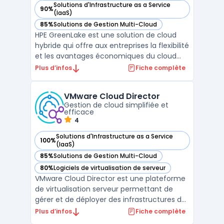
Solutions d'Infrastructure as a Service
90%
— voir HPE GreenLake dans cette catégorie
(IaaS)
85%
Solutions de Gestion Multi-Cloud
— voir HPE GreenLake dans cette catégorie
HPE GreenLake est une solution de cloud
hybride qui offre aux entreprises la flexibilité
et les avantages économiques du cloud
public tout en gardant le contrôle et la
Plus d’infos
Fiche complète
sécurité d'un cloud privé. Cette plateforme
permet une consommation en tant que
VMware Cloud Director
service, alignant les coûts sur l'utilisation
Gestion de cloud simplifiée et
réelle ...
efficace
4
Solutions d'Infrastructure as a Service
100%
— voir VMware Cloud Director dans cette catégorie
(IaaS)
85%
Solutions de Gestion Multi-Cloud
— voir VMware Cloud Director dans cette catégorie
80%
Logiciels de virtualisation de serveur
— voir VMware Cloud Director dans cette catégorie
VMware Cloud Director est une plateforme
de virtualisation serveur permettant de
gérer et de déployer des infrastructures de
Cloud hybrides et multi-Cloud. Cette
Plus d’infos
Fiche complète
solution permet de simplifier la gestion des