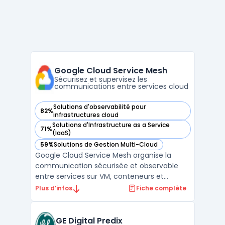
Google Cloud Service Mesh
Sécurisez et supervisez les
communications entre services cloud
Solutions d'observabilité pour
82%
— voir Google Cloud Service Mesh dans cette catégorie
infrastructures cloud
Solutions d'Infrastructure as a Service
71%
— voir Google Cloud Service Mesh dans cette catégorie
(IaaS)
59%
Solutions de Gestion Multi-Cloud
— voir Google Cloud Service Mesh dans cette catégorie
Google Cloud Service Mesh organise la
communication sécurisée et observable
entre services sur VM, conteneurs et
environnements multicloud. Ce service
Plus d’infos
Fiche complète
gère automatiquement le plan de contrôle
et, sur demande, le plan de données. Les
organisations dans le cloud rencontrent des
GE Digital Predix