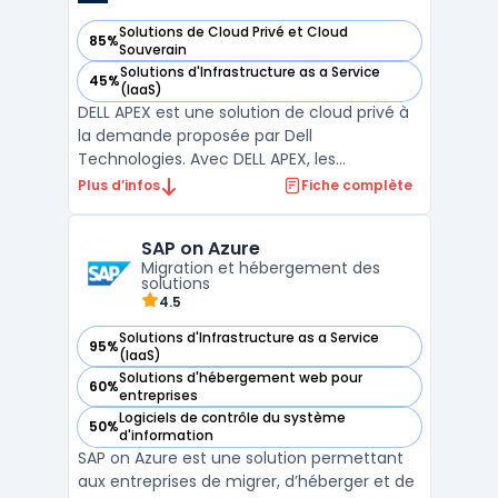
Solutions de Cloud Privé et Cloud
85%
— voir Dell APEX dans cette catégorie
Souverain
Solutions d'Infrastructure as a Service
45%
— voir Dell APEX dans cette catégorie
(IaaS)
DELL APEX est une solution de cloud privé à
la demande proposée par Dell
Technologies. Avec DELL APEX, les
entreprises peuvent bénéficier d'une
Plus d’infos
Fiche complète
infrastructure informatique flexible et
évolutive, adaptée à leurs besoins
SAP on Azure
spécifiques. Grâce à la capacité de
Migration et hébergement des
provisionner rapidement les ressources, les
solutions
u ...
4.5
Solutions d'Infrastructure as a Service
95%
— voir SAP on Azure dans cette catégorie
(IaaS)
Solutions d'hébergement web pour
60%
— voir SAP on Azure dans cette catégorie
entreprises
Logiciels de contrôle du système
50%
— voir SAP on Azure dans cette catégorie
d'information
SAP on Azure est une solution permettant
aux entreprises de migrer, d’héberger et de