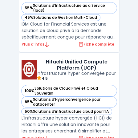
Solutions d'Infrastructure as a Service
55%
— voir IBM Cloud for Financial Services dans cette catégorie
(IaaS)
45%
Solutions de Gestion Multi-Cloud
— voir IBM Cloud for Financial Services dans cette catégorie
IBM Cloud for Financial Services est une
solution de cloud privé à la demande
spécifiquement conçue pour répondre aux
besoins des entreprises du secteur
Plus d’infos
Fiche complète
financier. Elle offre un environnement
sécurisé et conforme aux réglementations,
Hitachi Unified Compute
permettant aux institutions financières de
Platform (UCP)
migrer leurs charges de ...
Infrastructure hyper convergée pour
4.5
Solutions de Cloud Privé et Cloud
100%
— voir Hitachi Unified Compute Platform (UCP) dans cette 
Souverain
Solutions d'Hyperconvergence pour
85%
— voir Hitachi Unified Compute Platform (UCP) dans cette 
datacenter
50%
Solutions d'infrastructure cloud pour l'IA
— voir Hitachi Unified Compute Platform (UCP) dans cette 
L'Infrastructure hyper convergée (HCI) de
Hitachi offre une solution innovante pour
les entreprises cherchant à simplifier et
optimiser la gestion de leurs ressources