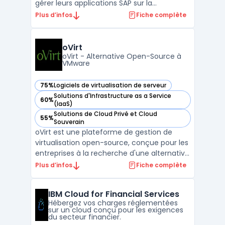
gérer leurs applications SAP sur la
plateforme Microsoft Azure. Cette offre
Plus d’infos
Fiche complète
combine les capacités des solutions SAP
avec la scalabilité et la performance du
cloud Azure, permettant aux organisations
oVirt
d'optimiser leur ...
oVirt - Alternative Open-Source à
VMware
75%
Logiciels de virtualisation de serveur
— voir oVirt dans cette catégorie
Solutions d'Infrastructure as a Service
60%
— voir oVirt dans cette catégorie
(IaaS)
Solutions de Cloud Privé et Cloud
55%
— voir oVirt dans cette catégorie
Souverain
oVirt est une plateforme de gestion de
virtualisation open-source, conçue pour les
entreprises à la recherche d'une alternative
robuste à VMware vCenter. En tant que
Plus d’infos
Fiche complète
projet communautaire avec le soutien de
Red Hat, oVirt offre une solution complète
IBM Cloud for Financial Services
pour la gestion centralisée de
Hébergez vos charges réglementées
l'infrastructure vir ...
sur un cloud conçu pour les exigences
du secteur financier.