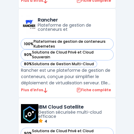
Plus d’infos
Fiche complète
combine la performance d'Exadata avec la
flexibilité d'un service de base de données
géré, déployé directement dans les centres
Rancher
de donn ...
Plateforme de gestion de
conteneurs et
Plateformes de gestion de conteneurs
100%
— voir Rancher dans cette catégorie
Kubernetes
Solutions de Cloud Privé et Cloud
90%
— voir Rancher dans cette catégorie
Souverain
80%
Solutions de Gestion Multi-Cloud
— voir Rancher dans cette catégorie
Rancher est une plateforme de gestion de
conteneurs, conçue pour simplifier le
déploiement de virtualisation serveur. Elle
offre des capacités de gestion multi-cloud,
Plus d’infos
Fiche complète
une interface utilisateur intuitive et une
grande flexibilité grâce à la prise en charge
IBM Cloud Satellite
de Docker et de Kubernetes. Rancher est
Gestion sécurisée multi-cloud
égal ...
efficace
4
Solutions de Cloud Privé et Cloud
90%