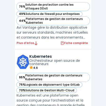
Solution de protection contre les
75%
— voir Avi Vantage dans cette catégorie
attaques DDoS
49%
Solutions de firewall pour entreprises
— voir Avi Vantage dans cette catégorie
Plateformes de gestion de conteneurs
44%
— voir Avi Vantage dans cette catégorie
Kubernetes
Avi Vantage gère la distribution applicative
sur serveurs standards, machines virtuelles
et conteneurs dans les environnements
entreprises qui opèrent à la fois sur site et
Plus d’infos
Fiche complète
dans le cloud. Ce logiciel cible les grandes
organisations qui souhaitent centraliser la
Kubernetes
gestion, automatiser le load balancing ...
Orchestrateur open source de
conteneurs
4.6
Plateformes de gestion de conteneurs
95%
— voir Kubernetes dans cette catégorie
Kubernetes
75%
Logiciels de déploiement type GitLab
— voir Kubernetes dans cette catégorie
70%
Solutions de Gestion Multi-Cloud
— voir Kubernetes dans cette catégorie
Kubernetes est une plateforme open
source conçue pour l’orchestration et la
gestion des conteneurs à grande échelle.