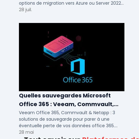
options de migration vers Azure ou Server 2022
pour TPE, PME et ETI.
28 juil.
Quelles sauvegardes Microsoft
Office 365 : Veeam, Commvault,
Netapp
Veeam Office 365, Commvault & Netapp : 3
solutions de sauvegarde pour parer à une
éventuelle perte de vos données office 365.
Voici notre ...
28 mai