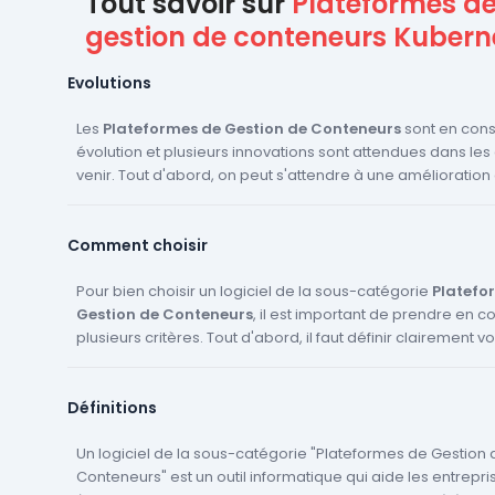
Tout savoir sur
Plateformes d
gestion de conteneurs Kubern
Evolutions
Les
Plateformes de Gestion de Conteneurs
sont en cons
évolution et plusieurs innovations sont attendues dans le
venir. Tout d'abord, on peut s'attendre à une amélioration
l'automatisation et de l'orchestration des conteneurs. Cela
les logiciels seront capables de gérer de manière plus eff
Comment choisir
autonome les différents conteneurs d'une entreprise. De pl
logiciels CRM pour entreprises
intégreront de plus en plus
d'analyse de données. Ces outils permettront aux entrepr
Pour bien choisir un logiciel de la sous-catégorie
Platefo
comprendre et optimiser l'utilisation de leurs conteneurs. E
Gestion de Conteneurs
, il est important de prendre en 
s'attendre à une meilleure intégration avec les autres outi
plusieurs critères. Tout d'abord, il faut définir clairement v
informatiques de l'entreprise. Cela permettra une meilleu
vos objectifs. Quelles sont les fonctionnalités dont vous a
et une plus grande efficacité dans la gestion des conteneu
Quel est votre budget ? Quel est le niveau de compétenc
Définitions
votre équipe ? Ensuite, il est recommandé de comparer
logiciels CRM pour entreprises
sur des sites de compa
Foxeet.fr. Ces plateformes vous permettent de filtrer les lo
Un logiciel de la sous-catégorie "Plateformes de Gestion 
fonction de vos critères et de consulter les avis des utilis
Conteneurs" est un outil informatique qui aide les entrepri