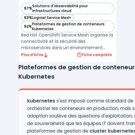
Solutions d'observabilité pour
57%
— voir Red Hat OpenShift Service Mesh dans cette catégori
infrastructures cloud
53%
Logiciel Service Mesh
— voir Red Hat OpenShift Service Mesh dans cette catégori
Plateformes de gestion de conteneurs
52%
— voir Red Hat OpenShift Service Mesh dans cette catégori
Kubernetes
Red Hat OpenShift Service Mesh organise la
connectivité et la sécurité des
microservices dans un environnement
OpenShift Container Platform. Cette
Plus d’infos
Fiche complète
solution insère une couche de contrôle
Plateformes de gestion de conteneur
transparente entre les services, s’intégrant
sans intervention sur le code applicatif. Les
Kubernetes
équipes de gestion des ...
kubernetes
s'est imposé comme standard de 
orchestrer les conteneurs en production, mais 
adoption soulève des questions d'exploitation,
de souveraineté que les équipes IT doivent tran
plateformes de gestion de
cluster kubernete