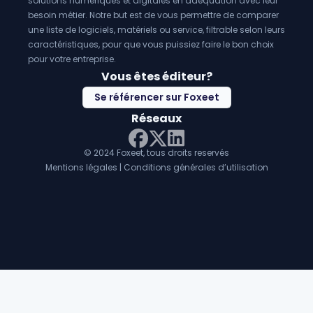
solutions numériques et digitales en adéquation avec leur
besoin métier. Notre but est de vous permettre de comparer
une liste de logiciels, matériels ou service, filtrable selon leurs
caractéristiques, pour que vous puissiez faire le bon choix
pour votre entreprise.
Vous êtes éditeur?
Se référencer sur Foxeet
Réseaux
© 2024 Foxeet, tous droits reservés
LinkedIn
Facebook
Twitter X
Mentions légales
|
Conditions générales d’utilisation