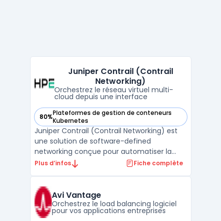
Juniper Contrail (Contrail
Networking)
Orchestrez le réseau virtuel multi-
cloud depuis une interface
Plateformes de gestion de conteneurs
80%
— voir Juniper Contrail (Contrail Networking) dans cette ca
Kubernetes
Juniper Contrail (Contrail Networking) est
une solution de software-defined
networking conçue pour automatiser la
gestion des politiques réseau et des flux
Plus d’infos
Fiche complète
entre cloud privé, public et environnements
hybrides. Elle cible les opérateurs cloud, les
fournisseurs de services et les entreprises
Avi Vantage
qui gèren ...
Orchestrez le load balancing logiciel
pour vos applications entreprises