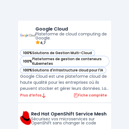
Google Cloud
Plateforme de cloud computing de
Google.
4,7
100%
Solutions de Gestion Multi-Cloud
— voir Google Cloud dans cette catégorie
Plateformes de gestion de conteneurs
100%
— voir Google Cloud dans cette catégorie
Kubernetes
100%
Solutions d'infrastructure cloud pour l'IA
— voir Google Cloud dans cette catégorie
Google Cloud est une plateforme cloud de
haute qualité pour les entreprises où ils
peuvent stocker et gérer leurs données. La
gestion multi-cloud permet aux clients
Plus d’infos
Fiche complète
d'utiliser plusieurs services cloud
simultanément. La plateforme est
proposée par Google et offre diverses
Red Hat OpenShift Service Mesh
fonctionnalités, telles que ...
Sécurisez vos microservices sur
OpenShift sans changer le code