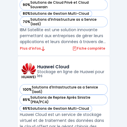
Solutions de Cloud Privé et Cloud
90%
— voir IBM Cloud Satellite dans cette catégorie
Souverain
80%
Solutions de Gestion Multi-Cloud
— voir IBM Cloud Satellite dans cette catégorie
Solutions d'Infrastructure as a Service
70%
— voir IBM Cloud Satellite dans cette catégorie
(IaaS)
IBM Satellite est une solution innovante
permettant aux entreprises de gérer leurs
applications et leurs données à travers des
environnements cloud variés. Grâce à IBM
Plus d’infos
Fiche complète
Satellite, il est possible de déployer des
services de manière sécurisée et efficace,
tout en conservant un contrôle centralisé.
Huawei Cloud
Cet ...
Stockage en ligne de Huawei pour
les
Solutions d'Infrastructure as a Service
100%
— voir Huawei Cloud dans cette catégorie
(IaaS)
Solutions de Reprise Après Sinistre
85%
— voir Huawei Cloud dans cette catégorie
(PRA/PCA)
65%
Solutions de Gestion Multi-Cloud
— voir Huawei Cloud dans cette catégorie
Huawei Cloud est un service de stockage
virtuel et de traitement des données dans
le cloud offert par le géant chinois des