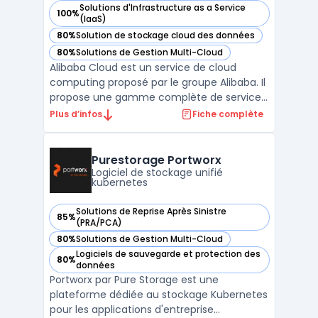
Solutions d'Infrastructure as a Service
100%
— voir Alibaba Cloud dans cette catégorie
(IaaS)
80%
Solution de stockage cloud des données
— voir Alibaba Cloud dans cette catégorie
80%
Solutions de Gestion Multi-Cloud
— voir Alibaba Cloud dans cette catégorie
Alibaba Cloud est un service de cloud
computing proposé par le groupe Alibaba. Il
propose une gamme complète de services
cloud adaptés aux entreprises, allant du
Plus d’infos
Fiche complète
stockage en ligne aux solutions de
virtualisation serveur. Alibaba Cloud est
surtout présent en Asie mais continue de
Purestorage Portworx
gagner en popularité ...
Logiciel de stockage unifié
kubernetes
Solutions de Reprise Après Sinistre
85%
— voir Purestorage Portworx dans cette catégorie
(PRA/PCA)
80%
Solutions de Gestion Multi-Cloud
— voir Purestorage Portworx dans cette catégorie
Logiciels de sauvegarde et protection des
80%
— voir Purestorage Portworx dans cette catégorie
données
Portworx par Pure Storage est une
plateforme dédiée au stockage Kubernetes
pour les applications d'entreprise