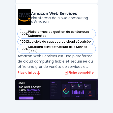
expérience de développement cohérente
pour la construction et le déploiement
d'applications dans différents
Amazon Web Services
environnements de cloud. Avec Red Hat
Plateforme de cloud computing
d'Amazon.
Open ...
Plateformes de gestion de conteneurs
100%
— voir Amazon Web Services dans cette catégorie
Kubernetes
100%
Logiciels de sauvegarde cloud sécurisée
— voir Amazon Web Services dans cette catégorie
Solutions d'Infrastructure as a Service
100%
— voir Amazon Web Services dans cette catégorie
(IaaS)
Amazon Web Services est une plateforme
de cloud computing fiable et sécurisée qui
offre une grande variété de services et
d'outils pour aider les entreprises à gérer de
Plus d’infos
Fiche complète
manière efficace leur infrastructure
informatique. Avec Amazon Web Services,
les clients peuvent accéder à une gestion
multi-cloud, ...