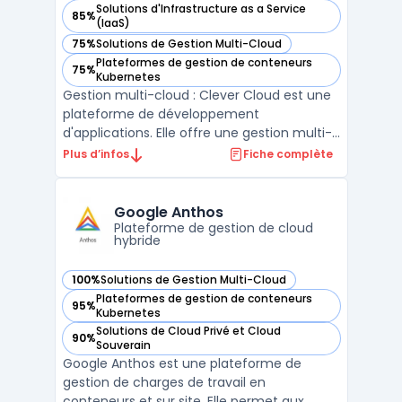
Solutions d'Infrastructure as a Service
85%
— voir Clever Cloud dans cette catégorie
(IaaS)
75%
Solutions de Gestion Multi-Cloud
— voir Clever Cloud dans cette catégorie
Plateformes de gestion de conteneurs
75%
— voir Clever Cloud dans cette catégorie
Kubernetes
Gestion multi-cloud : Clever Cloud est une
plateforme de développement
d'applications. Elle offre une gestion multi-
cloud automatique pour les infrastructures
Plus d’infos
Fiche complète
cloud telles que Amazon AWS, Google
Cloud ou encore Microsoft Azure. Avec
Clever Cloud, les développeurs peuvent
Google Anthos
facilement déployer leurs ap ...
Plateforme de gestion de cloud
hybride
100%
Solutions de Gestion Multi-Cloud
— voir Google Anthos dans cette catégorie
Plateformes de gestion de conteneurs
95%
— voir Google Anthos dans cette catégorie
Kubernetes
Solutions de Cloud Privé et Cloud
90%
— voir Google Anthos dans cette catégorie
Souverain
Google Anthos est une plateforme de
gestion de charges de travail en
conteneurs et sur site. Elle permet aux