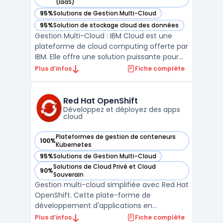
— voir IBM Cloud dans cette catégorie
(IaaS)
95%
Solutions de Gestion Multi-Cloud
— voir IBM Cloud dans cette catégorie
95%
Solution de stockage cloud des données
— voir IBM Cloud dans cette catégorie
Gestion Multi-Cloud : IBM Cloud est une
plateforme de cloud computing offerte par
IBM. Elle offre une solution puissante pour
les entreprises qui souhaitent migrer leurs
Plus d’infos
Fiche complète
applications existantes dans le cloud. IBM
Cloud prend en charge la gestion multi-
cloud, ce qui signifie qu'elle permet aux
Red Hat OpenShift
entrep ...
Développez et déployez des apps
cloud
Plateformes de gestion de conteneurs
100%
— voir Red Hat OpenShift dans cette catégorie
Kubernetes
95%
Solutions de Gestion Multi-Cloud
— voir Red Hat OpenShift dans cette catégorie
Solutions de Cloud Privé et Cloud
90%
— voir Red Hat OpenShift dans cette catégorie
Souverain
Gestion multi-cloud simplifiée avec Red Hat
OpenShift. Cette plate-forme de
développement d'applications en
conteneurs basée sur Kubernetes offre une
Plus d’infos
Fiche complète