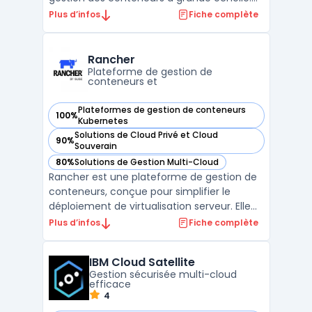
Elle permet de déployer, gérer, mettre à
Plus d’infos
Fiche complète
l’échelle et surveiller des applications
conteneurisées dans des environnements
cloud ou sur des infrastructures on-
Rancher
premise. Grâce à son archi ...
Plateforme de gestion de
conteneurs et
Plateformes de gestion de conteneurs
100%
— voir Rancher dans cette catégorie
Kubernetes
Solutions de Cloud Privé et Cloud
90%
— voir Rancher dans cette catégorie
Souverain
80%
Solutions de Gestion Multi-Cloud
— voir Rancher dans cette catégorie
Rancher est une plateforme de gestion de
conteneurs, conçue pour simplifier le
déploiement de virtualisation serveur. Elle
offre des capacités de gestion multi-cloud,
Plus d’infos
Fiche complète
une interface utilisateur intuitive et une
grande flexibilité grâce à la prise en charge
IBM Cloud Satellite
de Docker et de Kubernetes. Rancher est
Gestion sécurisée multi-cloud
égal ...
efficace
4