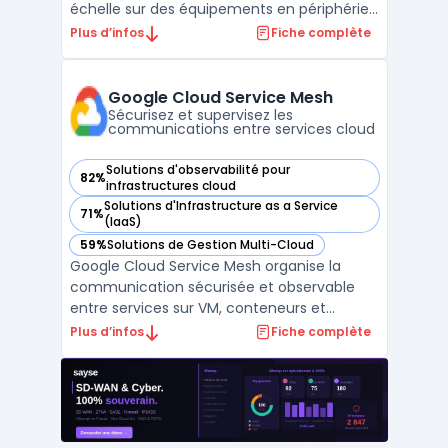
échelle sur des équipements en périphérie
de réseau. Les organisations ayant de
Plus d’infos
Fiche complète
nombreux sites distants utilisent ce logiciel
afin d’orchestrer le lifecycle management
d’applications et de modèles ML, en
Google Cloud Service Mesh
privilégiant une gest ...
Sécurisez et supervisez les
communications entre services cloud
Solutions d'observabilité pour
82%
— voir Google Cloud Service Mesh dans cette catégorie
infrastructures cloud
Solutions d'Infrastructure as a Service
71%
— voir Google Cloud Service Mesh dans cette catégorie
(IaaS)
59%
Solutions de Gestion Multi-Cloud
— voir Google Cloud Service Mesh dans cette catégorie
Google Cloud Service Mesh organise la
communication sécurisée et observable
entre services sur VM, conteneurs et
environnements multicloud. Ce service
Plus d’infos
Fiche complète
gère automatiquement le plan de contrôle
et, sur demande, le plan de données. Les
organisations dans le cloud rencontrent des
cas de gestion pour gar ...