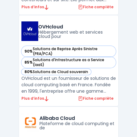
organisations de gérer plus efficacement
Plus d’infos
Fiche complète
leurs applications et de les déployer où elles
le souhaitent, qu'il s'agisse d'une
infrastructure publique, privée ou sur site. La
OVHcloud
solution Google Ant ...
Hébergement web et services
cloud pour
Solutions de Reprise Après Sinistre
90%
— voir OVHcloud dans cette catégorie
(PRA/PCA)
Solutions d'Infrastructure as a Service
85%
— voir OVHcloud dans cette catégorie
(IaaS)
80%
Solutions de Cloud souverain
— voir OVHcloud dans cette catégorie
OVHcloud est un fournisseur de solutions de
cloud computing basé en France. Fondée
en 1999, l'entreprise offre une gamme
complète de services cloud, y compris des
Plus d’infos
Fiche complète
serveurs dédiés, des serveurs cloud, des
solutions de stockage et des outils de
gestion de projets. La plateforme cloud
Alibaba Cloud
d'OVHcloud est co ...
Plateforme de cloud computing et
de