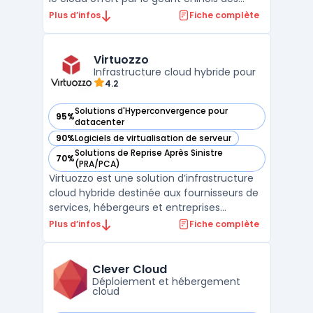
télécommunications, Huawei Technologies.
Plus d’infos
Fiche complète
La plateforme permet aux entreprises et
aux particuliers de stocker, gérer et
analyser leurs données à distance, en toute
Virtuozzo
sécurité et de ...
Infrastructure cloud hybride pour
4.2
Solutions d'Hyperconvergence pour
95%
— voir Virtuozzo dans cette catégorie
datacenter
90%
Logiciels de virtualisation de serveur
— voir Virtuozzo dans cette catégorie
Solutions de Reprise Après Sinistre
70%
— voir Virtuozzo dans cette catégorie
(PRA/PCA)
Virtuozzo est une solution d’infrastructure
cloud hybride destinée aux fournisseurs de
services, hébergeurs et entreprises
recherchant une plateforme flexible pour
Plus d’infos
Fiche complète
gérer des environnements cloud privés,
publics et hybrides. Grâce à une
combinaison de technologies de
Clever Cloud
virtualisation, de containers et ...
Déploiement et hébergement
cloud