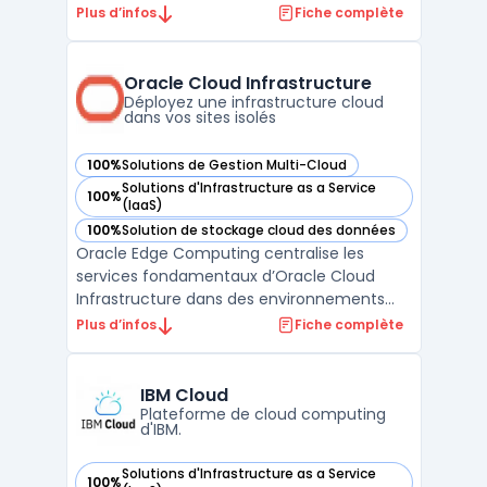
modernes. Elle offre la possibilité d'exécuter
Plus d’infos
Fiche complète
n'importe quel service de données natif du
cloud, dans n'importe quel environnement
cloud, tout en étant compatible avec
Oracle Cloud Infrastructure
toutes les plateformes ...
Déployez une infrastructure cloud
dans vos sites isolés
100%
Solutions de Gestion Multi-Cloud
— voir Oracle Cloud Infrastructure dans cette catégorie
Solutions d'Infrastructure as a Service
100%
— voir Oracle Cloud Infrastructure dans cette catégorie
(IaaS)
100%
Solution de stockage cloud des données
— voir Oracle Cloud Infrastructure dans cette catégorie
Oracle Edge Computing centralise les
services fondamentaux d’Oracle Cloud
Infrastructure dans des environnements
distribués, sur site ou isolés. Les entreprises
Plus d’infos
Fiche complète
disposant de sites industriels, de filiales
éloignées ou de contraintes réglementaires
renforcées disposent d'une solution pour
IBM Cloud
traiter leu ...
Plateforme de cloud computing
d'IBM.
Solutions d'Infrastructure as a Service
100%