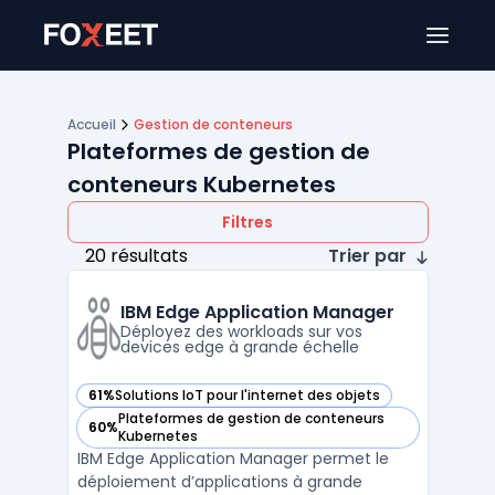
Ouver
Accueil
Gestion de conteneurs
Plateformes de gestion de
conteneurs Kubernetes
Filtres
20 résultats
Trier par
IBM Edge Application Manager
Déployez des workloads sur vos
devices edge à grande échelle
61%
Solutions IoT pour l'internet des objets
— voir IBM Edge Application Manager dans cette catégorie
Plateformes de gestion de conteneurs
60%
— voir IBM Edge Application Manager dans cette catégorie
Kubernetes
IBM Edge Application Manager permet le
déploiement d’applications à grande