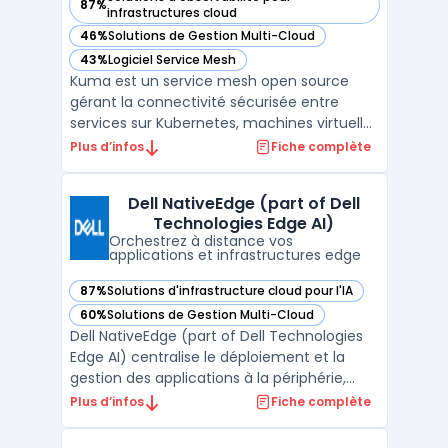
87%
— voir Kuma dans cette catégorie
infrastructures cloud
46%
Solutions de Gestion Multi-Cloud
— voir Kuma dans cette catégorie
43%
Logiciel Service Mesh
— voir Kuma dans cette catégorie
Kuma est un service mesh open source
gérant la connectivité sécurisée entre
services sur Kubernetes, machines virtuelles
et serveurs bare-metal. Administrateurs IT
Plus d’infos
Fiche complète
et architectes utilisent Kuma pour
sécuriser, observer et fiabiliser les flux de
Dell NativeEdge (part of Dell
données au sein d’infrastructures hybrides
Technologies Edge AI)
ou multi-clo ...
Orchestrez à distance vos
applications et infrastructures edge
87%
Solutions d'infrastructure cloud pour l'IA
— voir Dell NativeEdge (part of Dell Technologies Edge AI) 
60%
Solutions de Gestion Multi-Cloud
— voir Dell NativeEdge (part of Dell Technologies Edge AI) 
Dell NativeEdge (part of Dell Technologies
Edge AI) centralise le déploiement et la
gestion des applications à la périphérie,
répondant aux besoins de pilotage
Plus d’infos
Fiche complète
centralisé dans des environnements
distribués. Les organisations du secteur