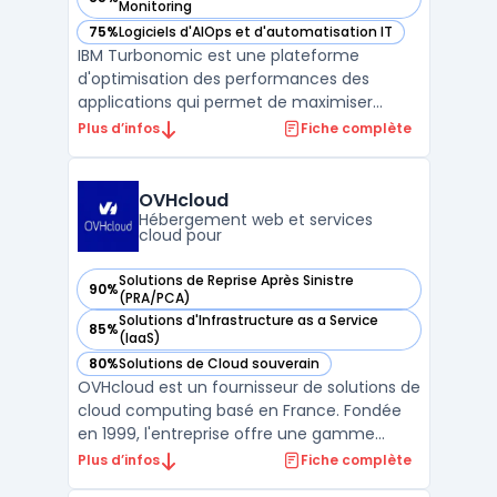
— voir IBM Turbonomic dans cette catégorie
Monitoring
75%
Logiciels d'AIOps et d'automatisation IT
— voir IBM Turbonomic dans cette catégorie
IBM Turbonomic est une plateforme
d'optimisation des performances des
applications qui permet de maximiser
l'efficacité des ressources en automatisant
Plus d’infos
Fiche complète
les décisions d'orchestration. En analysant
en temps réel l'utilisation des
infrastructures, Turbonomic prend des
OVHcloud
mesures automatisées pour équilibre ...
Hébergement web et services
cloud pour
Solutions de Reprise Après Sinistre
90%
— voir OVHcloud dans cette catégorie
(PRA/PCA)
Solutions d'Infrastructure as a Service
85%
— voir OVHcloud dans cette catégorie
(IaaS)
80%
Solutions de Cloud souverain
— voir OVHcloud dans cette catégorie
OVHcloud est un fournisseur de solutions de
cloud computing basé en France. Fondée
en 1999, l'entreprise offre une gamme
complète de services cloud, y compris des
Plus d’infos
Fiche complète
serveurs dédiés, des serveurs cloud, des