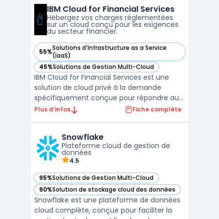
L’intégration native à VMware Cloud
IBM Cloud for Financial Services
Foundation offre aux équipes IT la
Hébergez vos charges réglementées
possibilité de gérer la micro-s ...
sur un cloud conçu pour les exigences
du secteur financier.
Solutions d'Infrastructure as a Service
55%
— voir IBM Cloud for Financial Services dans cette catégorie
(IaaS)
45%
Solutions de Gestion Multi-Cloud
— voir IBM Cloud for Financial Services dans cette catégorie
IBM Cloud for Financial Services est une
solution de cloud privé à la demande
spécifiquement conçue pour répondre aux
besoins des entreprises du secteur
Plus d’infos
Fiche complète
financier. Elle offre un environnement
sécurisé et conforme aux réglementations,
Snowflake
permettant aux institutions financières de
Plateforme cloud de gestion de
migrer leurs charges de ...
données
4.5
95%
Solutions de Gestion Multi-Cloud
— voir Snowflake dans cette catégorie
90%
Solution de stockage cloud des données
— voir Snowflake dans cette catégorie
Snowflake est une plateforme de données
cloud complète, conçue pour faciliter la