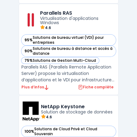
permettant une gestion optimisée des
ressources informatiques, avec une
Parallels RAS
disponibilité élevée et une sécurité
Virtualisation d'applications
renforcée des données critiqu ...
Windows
4.6
Solutions de bureau virtuel (VDI) pour
95%
— voir Parallels RAS dans cette catégorie
entreprises
Solutions de bureau à distance et accès à
90%
— voir Parallels RAS dans cette catégorie
distance
75%
Solutions de Gestion Multi-Cloud
— voir Parallels RAS dans cette catégorie
Parallels RAS (Parallels Remote Application
Server) propose la virtualisation
d’applications et le VDI pour infrastructures
RDS Windows Server et environnements
Plus d’infos
Fiche complète
hybrides. Pensé pour la gouvernance IT, il
centralise la publication d’applications
Windows, le bureau à distance et la gestion
NetApp Keystone
des accès s ...
Solution de stockage de données
4.6
Solutions de Cloud Privé et Cloud
100%
— voir NetApp Keystone dans cette catégorie
Souverain