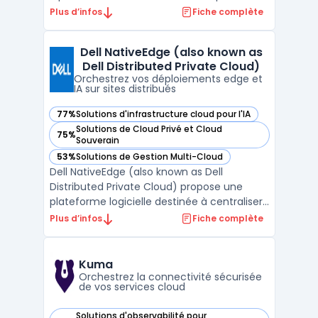
hybride. Les entreprises gérant des
Plus d’infos
Fiche complète
environnements comprenant matériel,
logiciels installés et ressources cloud
Dell NativeEdge (also known as
rencontrent des enjeux de pilotage, de coût
Dell Distributed Private Cloud)
et de conformité. L’utilisatio ...
Orchestrez vos déploiements edge et
IA sur sites distribués
77%
Solutions d'infrastructure cloud pour l'IA
— voir Dell NativeEdge (also known as Dell Distributed Priv
Solutions de Cloud Privé et Cloud
75%
— voir Dell NativeEdge (also known as Dell Distributed Priv
Souverain
53%
Solutions de Gestion Multi-Cloud
— voir Dell NativeEdge (also known as Dell Distributed Priv
Dell NativeEdge (also known as Dell
Distributed Private Cloud) propose une
plateforme logicielle destinée à centraliser
la gestion des infrastructures et des
Plus d’infos
Fiche complète
charges IA déployées en périphérie. Ce
produit concerne les organisations gérant
des sites distribués, les entreprises utilisant
Kuma
des usages IA ...
Orchestrez la connectivité sécurisée
de vos services cloud
Solutions d'observabilité pour