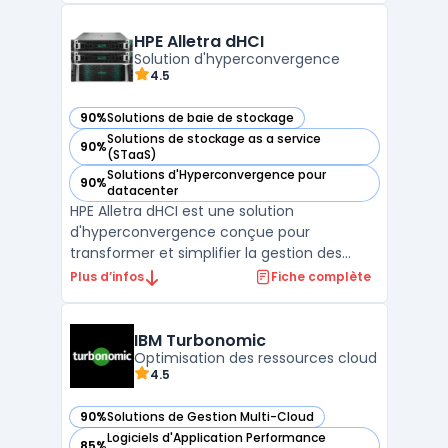
Grâce à son approche centrée sur la
protection continue, Zerto offre une
HPE Alletra dHCI
disponibilité constante des appl ...
Solution d'hyperconvergence
4.5
90%
Solutions de baie de stockage
— voir HPE Alletra dHCI dans cette catégorie
Solutions de stockage as a service
90%
— voir HPE Alletra dHCI dans cette catégorie
(STaaS)
Solutions d'Hyperconvergence pour
90%
— voir HPE Alletra dHCI dans cette catégorie
datacenter
HPE Alletra dHCI est une solution
d'hyperconvergence conçue pour
transformer et simplifier la gestion des
infrastructures IT. En intégrant les capacités
Plus d’infos
Fiche complète
de HPE Nimble Storage, cette solution offre
une haute disponibilité, une performance
optimisée et une sécur ...
IBM Turbonomic
Optimisation des ressources cloud
4.5
90%
Solutions de Gestion Multi-Cloud
— voir IBM Turbonomic dans cette catégorie
Logiciels d'Application Performance
85%