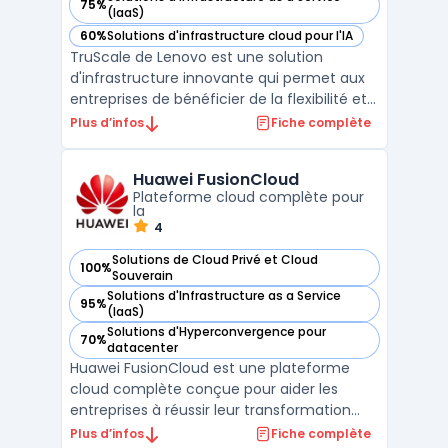
75%
— voir Lenovo TruScale Infrastructure Services dans cette c
(IaaS)
60%
Solutions d'infrastructure cloud pour l'IA
— voir Lenovo TruScale Infrastructure Services dans cette c
TruScale de Lenovo est une solution
d'infrastructure innovante qui permet aux
entreprises de bénéficier de la flexibilité et
de l'évolutivité du Cloud tout en conservant
Plus d’infos
Fiche complète
un contrôle total sur leurs données en local.
Accessible via un modèle de facturation à
Huawei FusionCloud
l'usage, TruScale offre une ...
Plateforme cloud complète pour
la
4
Solutions de Cloud Privé et Cloud
100%
— voir Huawei FusionCloud dans cette catégorie
Souverain
Solutions d'Infrastructure as a Service
95%
— voir Huawei FusionCloud dans cette catégorie
(IaaS)
Solutions d'Hyperconvergence pour
70%
— voir Huawei FusionCloud dans cette catégorie
datacenter
Huawei FusionCloud est une plateforme
cloud complète conçue pour aider les
entreprises à réussir leur transformation
digitale. Elle intègre une suite de services
Plus d’infos
Fiche complète