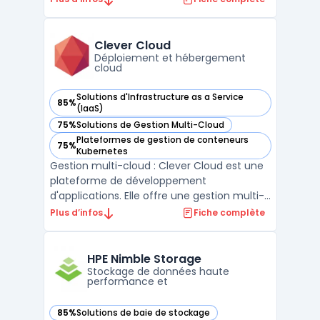
infrastructures dans des environnements
complexes.Grâce à sa capacité
d'automatisation de la détection des
Clever Cloud
anomalies, elle aide les équipes ...
Déploiement et hébergement
cloud
Solutions d'Infrastructure as a Service
85%
— voir Clever Cloud dans cette catégorie
(IaaS)
75%
Solutions de Gestion Multi-Cloud
— voir Clever Cloud dans cette catégorie
Plateformes de gestion de conteneurs
75%
— voir Clever Cloud dans cette catégorie
Kubernetes
Gestion multi-cloud : Clever Cloud est une
plateforme de développement
d'applications. Elle offre une gestion multi-
cloud automatique pour les infrastructures
Plus d’infos
Fiche complète
cloud telles que Amazon AWS, Google
Cloud ou encore Microsoft Azure. Avec
Clever Cloud, les développeurs peuvent
HPE Nimble Storage
facilement déployer leurs ap ...
Stockage de données haute
performance et
85%
Solutions de baie de stockage
— voir HPE Nimble Storage dans cette catégorie