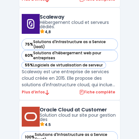
informatiques. Intégrant calcul, stockage et
mise en réseau dans un seul système
Scaleway
unifié, cette infrastructure permet de
Hébergement cloud et serveurs
réduire consi ...
dédiés.
4,8
Solutions d'Infrastructure as a Service
75%
— voir Scaleway dans cette catégorie
(IaaS)
Solutions d'hébergement web pour
60%
— voir Scaleway dans cette catégorie
entreprises
55%
Logiciels de virtualisation de serveur
— voir Scaleway dans cette catégorie
Scaleway est une entreprise de services
cloud créée en 2015. Elle propose des
solutions d'infrastructure cloud, qui incluent
notamment des offres d'hébergement
Plus d’infos
Fiche complète
web, de stockage, de mise en réseau et de
sécurité. Scaleway se distingue par son
Oracle Cloud at Customer
offre d'instances Bare Metal, qui combine
Solution cloud sur site pour gestion
les avantages de ...
des
4.5
Solutions d'Infrastructure as a Service
100%