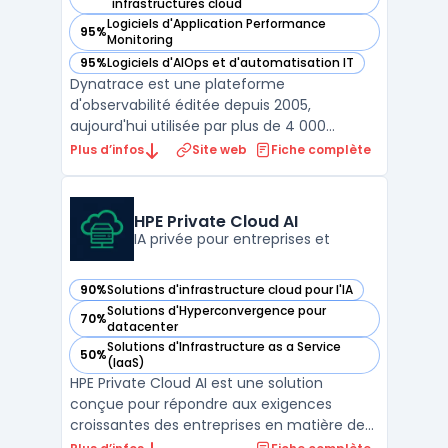
— voir Dynatrace dans cette catégorie
infrastructures cloud
Logiciels d'Application Performance
95%
— voir Dynatrace dans cette catégorie
Monitoring
95%
Logiciels d'AIOps et d'automatisation IT
— voir Dynatrace dans cette catégorie
Dynatrace est une plateforme
d'observabilité éditée depuis 2005,
aujourd'hui utilisée par plus de 4 000
entreprises dans 80 pays. Elle repose sur
Plus d’infos
Site web
Fiche complète
Davis, un moteur d'IA causal capable
d'identifier automatiquement les causes
racines des incidents sans configuration
HPE Private Cloud AI
manuelle de seuils d'alerte. Les don ...
IA privée pour entreprises et
90%
Solutions d'infrastructure cloud pour l'IA
— voir HPE Private Cloud AI dans cette catégorie
Solutions d'Hyperconvergence pour
70%
— voir HPE Private Cloud AI dans cette catégorie
datacenter
Solutions d'Infrastructure as a Service
50%
— voir HPE Private Cloud AI dans cette catégorie
(IaaS)
HPE Private Cloud AI est une solution
conçue pour répondre aux exigences
croissantes des entreprises en matière de
déploiement de l’intelligence artificielle sur