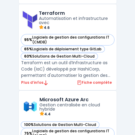
l’échelle et surveiller des applications
conteneurisées dans des environnements
Terraform
cloud ou sur des infrastructures on-
Automatisation et infrastructure
premise. Grâce à son archi ...
avec
4.6
Logiciels de gestion des configurations IT
95%
— voir Terraform dans cette catégorie
(CMDB)
65%
Logiciels de déploiement type GitLab
— voir Terraform dans cette catégorie
60%
Solutions de Gestion Multi-Cloud
— voir Terraform dans cette catégorie
Terraform est un outil d’Infrastructure as
Code (IaC) développé par HashiCorp,
permettant d'automatiser la gestion des
infrastructures informatiques. Grâce à une
Plus d’infos
Fiche complète
approche déclarative, il facilite le
déploiement cloud, la gestion
Microsoft Azure Arc
infrastructure, et l'orchestration cloud à
Gestion centralisée en cloud
grande échelle.Compatible av ...
hybride
4.4
100%
Solutions de Gestion Multi-Cloud
— voir Microsoft Azure Arc dans cette catégorie
Logiciels de gestion des configurations IT
75%