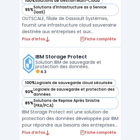
100%
Solutions de Gestion Multi-Cloud
— voir Outscale dans cette catégorie
Solutions d'Infrastructure as a Service
95%
— voir Outscale dans cette catégorie
(IaaS)
OUTSCALE, filiale de Dassault Systèmes,
fournit une infrastructure cloud souveraine
destinée aux entreprises et aux
organisations publiques. Sa plateforme
Plus d’infos
Fiche complète
repose sur un modèle IaaS hautement
sécurisé, garantissant la souveraineté des
IBM Storage Protect
données en conformité avec le RGPD.
Solution IBM de sauvegarde et
L’ensemble des services propos ...
protection des données.
4.3
100%
Logiciels de sauvegarde cloud sécurisée
— voir IBM Storage Protect dans cette catégorie
Logiciels de sauvegarde et protection des
90%
— voir IBM Storage Protect dans cette catégorie
données
Solutions de Reprise Après Sinistre
85%
— voir IBM Storage Protect dans cette catégorie
(PRA/PCA)
IBM Storage Protect est une solution de
protection des données développée par IBM
pour répondre aux besoins des entreprises
en matière de sauvegarde, de récupération
Plus d’infos
Fiche complète
et de gestion du stockage. Cette