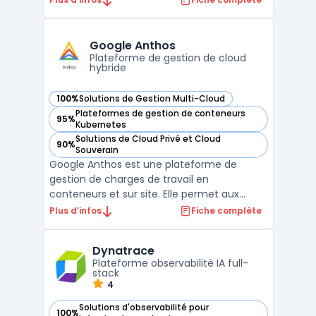
technologie innovante est conçue pour les
entreprises souhaitant combiner la
flexibilité du cloud hybride avec le contrôle
Google Anthos
et la sécurité des sol ...
Plateforme de gestion de cloud
hybride
100%
Solutions de Gestion Multi-Cloud
— voir Google Anthos dans cette catégorie
Plateformes de gestion de conteneurs
95%
— voir Google Anthos dans cette catégorie
Kubernetes
Solutions de Cloud Privé et Cloud
90%
— voir Google Anthos dans cette catégorie
Souverain
Google Anthos est une plateforme de
gestion de charges de travail en
conteneurs et sur site. Elle permet aux
organisations de gérer plus efficacement
Plus d’infos
Fiche complète
leurs applications et de les déployer où elles
le souhaitent, qu'il s'agisse d'une
Dynatrace
infrastructure publique, privée ou sur site. La
Plateforme observabilité IA full-
solution Google Ant ...
stack
4
Solutions d'observabilité pour
100%