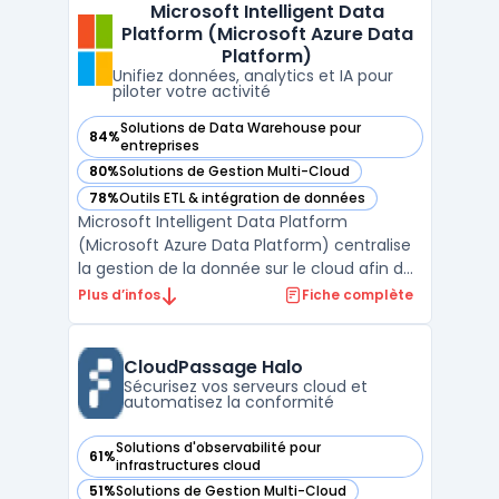
Microsoft Intelligent Data
manufacturier, du retail ou de l’énergie
Platform (Microsoft Azure Data
gèrent plusieurs sites ...
Platform)
Unifiez données, analytics et IA pour
piloter votre activité
Solutions de Data Warehouse pour
84%
— voir Microsoft Intelligent Data Platform (Microsoft Azure
entreprises
80%
Solutions de Gestion Multi-Cloud
— voir Microsoft Intelligent Data Platform (Microsoft Azure
78%
Outils ETL & intégration de données
— voir Microsoft Intelligent Data Platform (Microsoft Azure
Microsoft Intelligent Data Platform
(Microsoft Azure Data Platform) centralise
la gestion de la donnée sur le cloud afin de
limiter la fragmentation des systèmes et
Plus d’infos
Fiche complète
d’assurer la sécurité et l’accès en temps
réel aux informations. Cette plateforme
réunit bases de données, outils d’analyse
CloudPassage Halo
avancée et ...
Sécurisez vos serveurs cloud et
automatisez la conformité
Solutions d'observabilité pour
61%
— voir CloudPassage Halo dans cette catégorie
infrastructures cloud
51%
Solutions de Gestion Multi-Cloud
— voir CloudPassage Halo dans cette catégorie