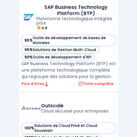
solutions de stockage et des outils de
SAP Business Technology
gestion de projets. La plateforme cloud
Platform (BTP)
d'OVHcloud est co ...
Plateforme technologique intégrée
pour
4.8
Outils de développement de bases de
95%
— voir SAP Business Technology Platform (BTP) dans cette 
données
95%
Solutions de Gestion Multi-Cloud
— voir SAP Business Technology Platform (BTP) dans cette 
90%
Outils de développement d'API
— voir SAP Business Technology Platform (BTP) dans cette 
SAP Business Technology Platform (BTP) est
une plateforme technologique complète
qui regroupe des solutions pour la gestion
des données, l'intégration des systèmes, le
Plus d’infos
Fiche complète
développement d’applications et l’analyse
avancée. Conçue pour permettre aux
entreprises de connecter leurs systèmes
Outscale
métiers, d’auto ...
Cloud sécurisé pour entreprises
Solutions de Cloud Privé et Cloud
100%
— voir Outscale dans cette catégorie
Souverain