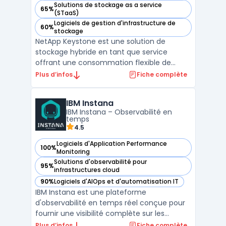
Solutions de stockage as a service
65%
— voir NetApp Keystone dans cette catégorie
(STaaS)
Logiciels de gestion d'infrastructure de
60%
— voir NetApp Keystone dans cette catégorie
stockage
NetApp Keystone est une solution de
stockage hybride en tant que service
offrant une consommation flexible de
cloud. Cette solution permet une gestion
Plus d’infos
Fiche complète
unifiée des données, facilitant l'intégration
multi-cloud et l'interopérabilité. NetApp
IBM Instana
Keystone propose des options de
IBM Instana – Observabilité en
protection des données avec c ...
temps
4.5
Logiciels d'Application Performance
100%
— voir IBM Instana dans cette catégorie
Monitoring
Solutions d'observabilité pour
95%
— voir IBM Instana dans cette catégorie
infrastructures cloud
90%
Logiciels d'AIOps et d'automatisation IT
— voir IBM Instana dans cette catégorie
IBM Instana est une plateforme
d'observabilité en temps réel conçue pour
fournir une visibilité complète sur les
performances des applications et des
Plus d’infos
Fiche complète