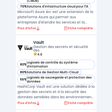
— voir Microsoft Azure Arc dans cette catégorie
(CMDB)
70%
Solutions d'infrastructure cloud pour l'IA
— voir Microsoft Azure Arc dans cette catégorie
Microsoft Azure Arc est une extension de la
plateforme Azure qui permet aux
entreprises d'étendre les services et la
gouvernance d’Azure à des
Plus d’infos
Fiche complète
environnements multicloud et
infrastructure hybride. En centralisant la
Vault
gestion des ressources, Azure Arc simplifie
Gestion des secrets et sécurité
l’administration des serveurs, bases de d ...
des
4.6
Logiciels de contrôle du système
80%
— voir Vault dans cette catégorie
d'information
80%
Solutions de Gestion Multi-Cloud
— voir Vault dans cette catégorie
Logiciels de sauvegarde et protection des
55%
— voir Vault dans cette catégorie
données
HashiCorp Vault est une solution dédiée à la
gestion des secrets et à la sécurité des
données sensibles dans les environnements
informatiques complexes. Il s’adresse aux
Plus d’infos
Fiche complète
entreprises souhaitant centraliser l’accès