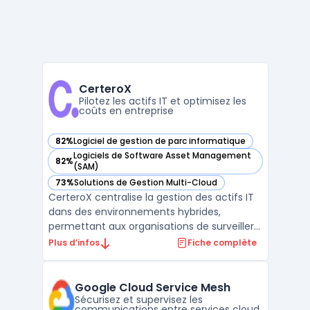
CerteroX
Pilotez les actifs IT et optimisez les
coûts en entreprise
82%
Logiciel de gestion de parc informatique
— voir CerteroX dans cette catégorie
Logiciels de Software Asset Management
82%
— voir CerteroX dans cette catégorie
(SAM)
73%
Solutions de Gestion Multi-Cloud
— voir CerteroX dans cette catégorie
CerteroX centralise la gestion des actifs IT
dans des environnements hybrides,
permettant aux organisations de surveiller
visibilité, coûts et conformité sur leur parc
Plus d’infos
Fiche complète
matériel, logiciels, SaaS et cloud. Le contrôle
des risques liés à l’IT Asset Management
constitue un enjeu pour les équipes de dire
Google Cloud Service Mesh
...
Sécurisez et supervisez les
communications entre services cloud