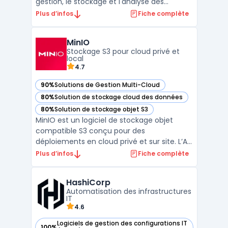
gestion, le stockage et l'analyse des
données à grande échelle. Grâce à son
Plus d’infos
Fiche complète
architecture multi-cloud, Snowflake
permet aux entreprises de déployer leurs
MinIO
données sur AWS, Microsoft Azure, ou
Stockage S3 pour cloud privé et
Google Cloud, facilitant ains ...
local
4.7
90%
Solutions de Gestion Multi-Cloud
— voir MinIO dans cette catégorie
80%
Solution de stockage cloud des données
— voir MinIO dans cette catégorie
80%
Solution de stockage objet S3
— voir MinIO dans cette catégorie
MinIO est un logiciel de stockage objet
compatible S3 conçu pour des
déploiements en cloud privé et sur site. L’API
S3 facilite l’intégration avec outils de
Plus d’infos
Fiche complète
sauvegarde, ETL et applications analytiques,
sans dépendance à un fournisseur. Le
HashiCorp
modèle stockage distribué permet
Automatisation des infrastructures
d’agréger plusieurs nœuds po ...
IT
4.6
Logiciels de gestion des configurations IT
100%