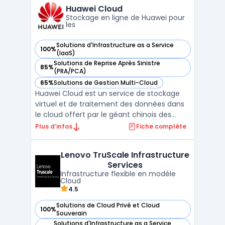
tout en conservant un contrôle centralisé.
Huawei Cloud
Cet ...
Stockage en ligne de Huawei pour
les
Solutions d'Infrastructure as a Service
100%
— voir Huawei Cloud dans cette catégorie
(IaaS)
Solutions de Reprise Après Sinistre
85%
— voir Huawei Cloud dans cette catégorie
(PRA/PCA)
65%
Solutions de Gestion Multi-Cloud
— voir Huawei Cloud dans cette catégorie
Huawei Cloud est un service de stockage
virtuel et de traitement des données dans
le cloud offert par le géant chinois des
télécommunications, Huawei Technologies.
Plus d’infos
Fiche complète
La plateforme permet aux entreprises et
aux particuliers de stocker, gérer et
Lenovo TruScale Infrastructure
analyser leurs données à distance, en toute
Services
sécurité et de ...
Infrastructure flexible en modèle
Cloud
4.5
Solutions de Cloud Privé et Cloud
100%
— voir Lenovo TruScale Infrastructure Services dans cette c
Souverain
Solutions d'Infrastructure as a Service