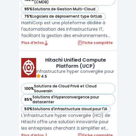
— voir HashiCorp dans cette catégorie
(CMDB)
95%
Solutions de Gestion Multi-Cloud
— voir HashiCorp dans cette catégorie
75%
Logiciels de déploiement type GitLab
— voir HashiCorp dans cette catégorie
HashiCorp est une plateforme dédiée à
l'automatisation des infrastructures IT,
facilitant la gestion des environnements
multi-cloud et on-premise à grande
Plus d’infos
Fiche complète
échelle. Grâce à ses outils tels que
Terraform, Vault, Consul et Nomad,
Hitachi Unified Compute
HashiCorp propose une approche
Platform (UCP)
infrastructure-as-code qui garantit la coh
Infrastructure hyper convergée pour
...
4.5
Solutions de Cloud Privé et Cloud
100%
— voir Hitachi Unified Compute Platform (UCP) dans cette 
Souverain
Solutions d'Hyperconvergence pour
85%
— voir Hitachi Unified Compute Platform (UCP) dans cette 
datacenter
50%
Solutions d'infrastructure cloud pour l'IA
— voir Hitachi Unified Compute Platform (UCP) dans cette 
L'Infrastructure hyper convergée (HCI) de
Hitachi offre une solution innovante pour
les entreprises cherchant à simplifier et
optimiser la gestion de leurs ressources
Plus d’infos
Fiche complète