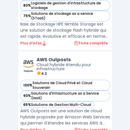
Logiciels de gestion d'infrastructure de
80%
— voir HPE Nimble Storage dans cette catégorie
stockage
Solutions de stockage as a service
75%
— voir HPE Nimble Storage dans cette catégorie
(STaaS)
Baie de Stockage HPE Nimble Storage est
une solution de stockage flash hybride qui
est rapide, évolutive et efficace en termes
de coûts. Avec sa faible consommation
Plus d’infos
Fiche complète
d'énergie et son stockage de données
dédupliquées, la baie de stockage HPE
AWS Outposts
Nimble Storage peut être déployée pour la
Cloud hybride étendu pour
sauvegarde, la réc ...
infrastructure
4.3
Solutions de Cloud Privé et Cloud
100%
— voir AWS Outposts dans cette catégorie
Souverain
Solutions d'Infrastructure as a Service
90%
— voir AWS Outposts dans cette catégorie
(IaaS)
65%
Solutions de Gestion Multi-Cloud
— voir AWS Outposts dans cette catégorie
AWS Outposts est une solution de cloud
hybride proposée par Amazon Web Services
qui permet d'étendre les services AWS à
une infrastructure sur site. Cette
Plus d’infos
Fiche complète