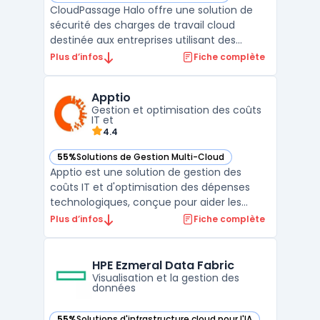
CloudPassage Halo offre une solution de
sécurité des charges de travail cloud
destinée aux entreprises utilisant des
serveurs virtuels sur des environnements
Plus d’infos
Fiche complète
publics, privés ou hybrides. La plateforme,
proposée en modèle SaaS, prend en charge
Apptio
les exigences de conformité et de
Gestion et optimisation des coûts
surveillance continue a ...
IT et
4.4
55%
Solutions de Gestion Multi-Cloud
— voir Apptio dans cette catégorie
Apptio est une solution de gestion des
coûts IT et d'optimisation des dépenses
technologiques, conçue pour aider les
entreprises à mieux comprendre, analyser
Plus d’infos
Fiche complète
et gérer leurs investissements
informatiques. Grâce à sa plateforme,
Apptio offre une visibilité complète des
HPE Ezmeral Data Fabric
dépenses IT en regroupant les do ...
Visualisation et la gestion des
données
55%
Solutions d'infrastructure cloud pour l'IA