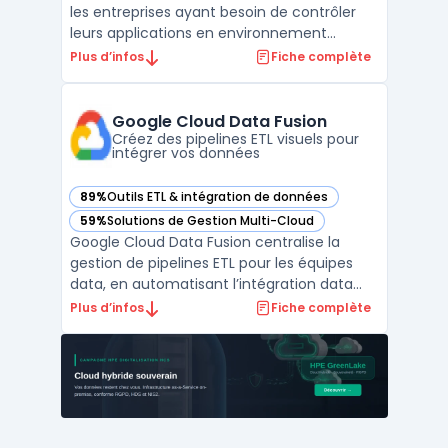
les entreprises ayant besoin de contrôler
leurs applications en environnement
hybride ou multicloud. Les équipes IT qui
Plus d’infos
Fiche complète
structurent leurs infrastructures doivent
maîtriser la circulation des flux et limiter les
risques de faille ou d’interruption. F5 BIG‑I ...
Google Cloud Data Fusion
Créez des pipelines ETL visuels pour
intégrer vos données
89%
Outils ETL & intégration de données
— voir Google Cloud Data Fusion dans cette catégorie
59%
Solutions de Gestion Multi-Cloud
— voir Google Cloud Data Fusion dans cette catégorie
Google Cloud Data Fusion centralise la
gestion de pipelines ETL pour les équipes
data, en automatisant l’intégration data
dans un contexte cloud natif. Les
Plus d’infos
Fiche complète
entreprises doivent traiter des volumes
croissants de données issues de sources
multiples et garantir leur traçabilité, leur
confidentialité et ...