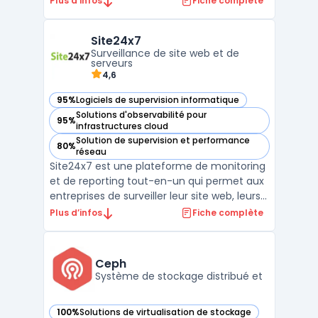
Plus d’infos
Fiche complète
infrastructure privée. Cette plateforme
s’appuie sur des architectures validées,
Site24x7
intégrant des composants matériels et
Surveillance de site web et de
logiciels optimisés ...
serveurs
4,6
95%
Logiciels de supervision informatique
— voir Site24x7 dans cette catégorie
Solutions d'observabilité pour
95%
— voir Site24x7 dans cette catégorie
infrastructures cloud
Solution de supervision et performance
80%
— voir Site24x7 dans cette catégorie
réseau
Site24x7 est une plateforme de monitoring
et de reporting tout-en-un qui permet aux
entreprises de surveiller leur site web, leurs
serveurs, leurs applications et leur réseau.
Plus d’infos
Fiche complète
Avec des fonctionnalités telles que la
surveillance en temps réel, les alertes
personnalisables et les rapports détaillés, l ...
Ceph
Système de stockage distribué et
100%
Solutions de virtualisation de stockage
— voir Ceph dans cette catégorie