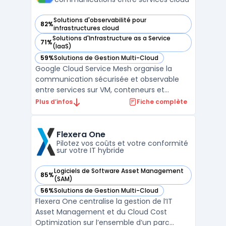
Solutions d'observabilité pour
82%
— voir Google Cloud Service Mesh dans cette catégorie
infrastructures cloud
Solutions d'Infrastructure as a Service
71%
— voir Google Cloud Service Mesh dans cette catégorie
(IaaS)
59%
Solutions de Gestion Multi-Cloud
— voir Google Cloud Service Mesh dans cette catégorie
Google Cloud Service Mesh organise la
communication sécurisée et observable
entre services sur VM, conteneurs et
environnements multicloud. Ce service
Plus d’infos
Fiche complète
gère automatiquement le plan de contrôle
et, sur demande, le plan de données. Les
organisations dans le cloud rencontrent des
Flexera One
cas de gestion pour gar ...
Pilotez vos coûts et votre conformité
sur votre IT hybride
Logiciels de Software Asset Management
85%
— voir Flexera One dans cette catégorie
(SAM)
56%
Solutions de Gestion Multi-Cloud
— voir Flexera One dans cette catégorie
Flexera One centralise la gestion de l’IT
Asset Management et du Cloud Cost
Optimization sur l’ensemble d’un parc