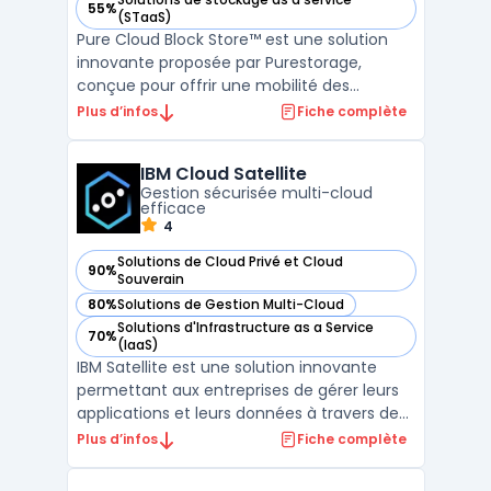
55%
— voir Pure Cloud Block Store dans cette catégorie
(STaaS)
Pure Cloud Block Store™ est une solution
innovante proposée par Purestorage,
conçue pour offrir une mobilité des
données optimale, une protection des
Plus d’infos
Fiche complète
données robuste et une expérience
utilisateur homogène, que ce soit dans AWS
IBM Cloud Satellite
ou Google Cloud. Cette technologie
Gestion sécurisée multi-cloud
permet une efficacité accrue au niveau ...
efficace
4
Solutions de Cloud Privé et Cloud
90%
— voir IBM Cloud Satellite dans cette catégorie
Souverain
80%
Solutions de Gestion Multi-Cloud
— voir IBM Cloud Satellite dans cette catégorie
Solutions d'Infrastructure as a Service
70%
— voir IBM Cloud Satellite dans cette catégorie
(IaaS)
IBM Satellite est une solution innovante
permettant aux entreprises de gérer leurs
applications et leurs données à travers des
environnements cloud variés. Grâce à IBM
Plus d’infos
Fiche complète
Satellite, il est possible de déployer des
services de manière sécurisée et efficace,