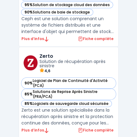
95%
Solution de stockage cloud des données
— voir Ceph dans cette catégorie
90%
Solutions de baie de stockage
— voir Ceph dans cette catégorie
Ceph est une solution comprenant un
système de fichiers distribués et une
interface d'objet qui permettent de stocker
et de récupérer des données sans passer
Plus d’infos
Fiche complète
par une baie de stockage traditionnelle. Il
est open source et est conçu pour être
Zerto
hautement évolutif et résilient aux pannes.
Solution de récupération après
Avec Ceph, les ...
sinistre
4,6
Logiciel de Plan de Continuité d'Activité
90%
— voir Zerto dans cette catégorie
(PCA)
Solutions de Reprise Après Sinistre
85%
— voir Zerto dans cette catégorie
(PRA/PCA)
85%
Logiciels de sauvegarde cloud sécurisée
— voir Zerto dans cette catégorie
Zerto est une solution spécialisée dans la
récupération après sinistre et la protection
continue des données, conçue pour les
entreprises opérant dans des
Plus d’infos
Fiche complète
environnements multi-cloud et hybrides.