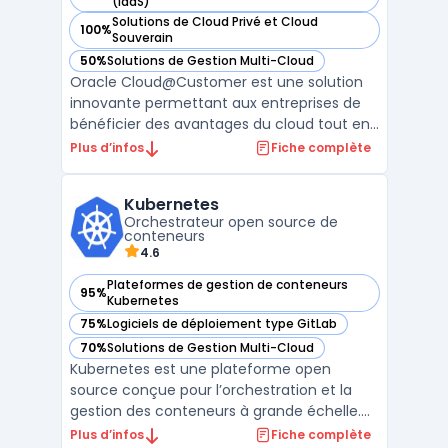
— voir Oracle Cloud at Customer dans cette catégorie
(IaaS)
Solutions de Cloud Privé et Cloud
100%
— voir Oracle Cloud at Customer dans cette catégorie
Souverain
50%
Solutions de Gestion Multi-Cloud
— voir Oracle Cloud at Customer dans cette catégorie
Oracle Cloud@Customer est une solution
innovante permettant aux entreprises de
bénéficier des avantages du cloud tout en
gardant leurs données sur site. Cette offre
Plus d’infos
Fiche complète
combine la performance d'Exadata avec la
flexibilité d'un service de base de données
Kubernetes
géré, déployé directement dans les centres
Orchestrateur open source de
de donn ...
conteneurs
4.6
Plateformes de gestion de conteneurs
95%
— voir Kubernetes dans cette catégorie
Kubernetes
75%
Logiciels de déploiement type GitLab
— voir Kubernetes dans cette catégorie
70%
Solutions de Gestion Multi-Cloud
— voir Kubernetes dans cette catégorie
Kubernetes est une plateforme open
source conçue pour l’orchestration et la
gestion des conteneurs à grande échelle.
Elle permet de déployer, gérer, mettre à
Plus d’infos
Fiche complète