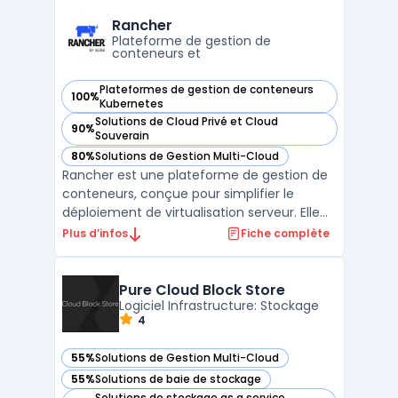
aux identifiants, clés API ou certificats, tout
en garantissant un chiffrement robuste ...
Rancher
Plateforme de gestion de
conteneurs et
Plateformes de gestion de conteneurs
100%
— voir Rancher dans cette catégorie
Kubernetes
Solutions de Cloud Privé et Cloud
90%
— voir Rancher dans cette catégorie
Souverain
80%
Solutions de Gestion Multi-Cloud
— voir Rancher dans cette catégorie
Rancher est une plateforme de gestion de
conteneurs, conçue pour simplifier le
déploiement de virtualisation serveur. Elle
offre des capacités de gestion multi-cloud,
Plus d’infos
Fiche complète
une interface utilisateur intuitive et une
grande flexibilité grâce à la prise en charge
de Docker et de Kubernetes. Rancher est
Pure Cloud Block Store
égal ...
Logiciel Infrastructure: Stockage
4
55%
Solutions de Gestion Multi-Cloud
— voir Pure Cloud Block Store dans cette catégorie
55%
Solutions de baie de stockage
— voir Pure Cloud Block Store dans cette catégorie
Solutions de stockage as a service