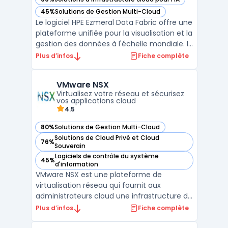
— voir HPE Ezmeral Data Fabric dans cette catégorie
45%
Solutions de Gestion Multi-Cloud
— voir HPE Ezmeral Data Fabric dans cette catégorie
Le logiciel HPE Ezmeral Data Fabric offre une
plateforme unifiée pour la visualisation et la
gestion des données à l'échelle mondiale. Il
permet aux entreprises d'avoir une vue
Plus d’infos
Fiche complète
logique de toutes leurs données,
indépendamment de leur emplacement
VMware NSX
physique. Cette fonctionnalité est
Virtualisez votre réseau et sécurisez
essentielle pour max ...
vos applications cloud
4.5
80%
Solutions de Gestion Multi-Cloud
— voir VMware NSX dans cette catégorie
Solutions de Cloud Privé et Cloud
76%
— voir VMware NSX dans cette catégorie
Souverain
Logiciels de contrôle du système
45%
— voir VMware NSX dans cette catégorie
d'information
VMware NSX est une plateforme de
virtualisation réseau qui fournit aux
administrateurs cloud une infrastructure de
gestion centralisée pour le déploiement de
Plus d’infos
Fiche complète
réseaux dans des environnements privés.