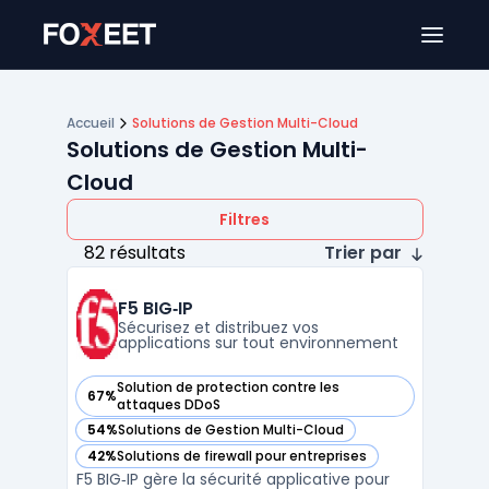
Ouver
Accueil
Solutions de Gestion Multi-Cloud
Solutions de Gestion Multi-
Cloud
Filtres
82 résultats
Trier par
F5 BIG‑IP
Sécurisez et distribuez vos
applications sur tout environnement
Solution de protection contre les
67%
— voir F5 BIG‑IP dans cette catégorie
attaques DDoS
54%
Solutions de Gestion Multi-Cloud
— voir F5 BIG‑IP dans cette catégorie
42%
Solutions de firewall pour entreprises
— voir F5 BIG‑IP dans cette catégorie
F5 BIG‑IP gère la sécurité applicative pour