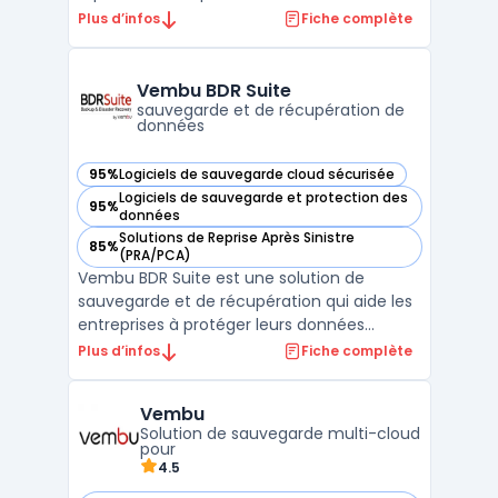
virtuels VMware, Hyper-V et AWS. Il offre des
Plus d’infos
Fiche complète
fonctionnalités avancées telles que la
sauvegarde incrémentielle, la déduplication
mondiale, la compression, la protection
Vembu BDR Suite
contre les r ...
sauvegarde et de récupération de
données
95%
Logiciels de sauvegarde cloud sécurisée
— voir Vembu BDR Suite dans cette catégorie
Logiciels de sauvegarde et protection des
95%
— voir Vembu BDR Suite dans cette catégorie
données
Solutions de Reprise Après Sinistre
85%
— voir Vembu BDR Suite dans cette catégorie
(PRA/PCA)
Vembu BDR Suite est une solution de
sauvegarde et de récupération qui aide les
entreprises à protéger leurs données
critiques. La suite inclut des fonctionnalités
Plus d’infos
Fiche complète
telles que la sauvegarde image, la
sauvegarde de fichiers et de dossiers, la
Vembu
restauration granulaire, la migration de
Solution de sauvegarde multi-cloud
données et la répli ...
pour
4.5