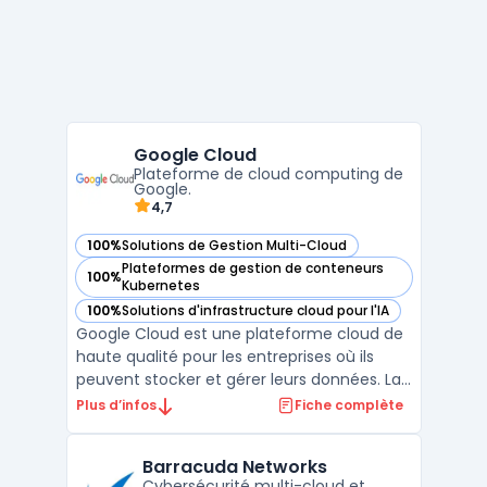
Google Cloud
Plateforme de cloud computing de
Google.
4,7
100%
Solutions de Gestion Multi-Cloud
— voir Google Cloud dans cette catégorie
Plateformes de gestion de conteneurs
100%
— voir Google Cloud dans cette catégorie
Kubernetes
100%
Solutions d'infrastructure cloud pour l'IA
— voir Google Cloud dans cette catégorie
Google Cloud est une plateforme cloud de
haute qualité pour les entreprises où ils
peuvent stocker et gérer leurs données. La
gestion multi-cloud permet aux clients
Plus d’infos
Fiche complète
d'utiliser plusieurs services cloud
simultanément. La plateforme est
Barracuda Networks
proposée par Google et offre diverses
Cybersécurité multi-cloud et