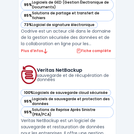
Logiciels de GED (Gestion Électronique de
95%
— voir Oodrive dans cette catégorie
Documents)
Solutions de partage et transfert de
85%
— voir Oodrive dans cette catégorie
fichiers
73%
Logiciel de signature électronique
— voir Oodrive dans cette catégorie
Oodrive est un acteur clé dans le domaine
de la gestion sécurisée des données et de
la collaboration en ligne pour les
entreprises. Avec ses solutions certifiées et
Plus d’infos
Fiche complète
conformes aux normes européennes,
Oodrive se positionne comme un
partenaire privilégié pour les organisations
Veritas NetBackup
cherchant à sécuriser leu ...
sauvegarde et de récupération de
données
100%
Logiciels de sauvegarde cloud sécurisée
— voir Veritas NetBackup dans cette catégorie
Logiciels de sauvegarde et protection des
95%
— voir Veritas NetBackup dans cette catégorie
données
Solutions de Reprise Après Sinistre
95%
— voir Veritas NetBackup dans cette catégorie
(PRA/PCA)
Veritas NetBackup est un logiciel de
sauvegarde et restauration de données
pour les entreprises. Il offre une gestion