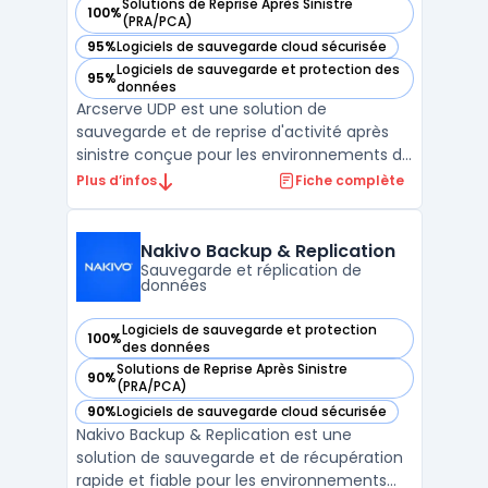
Solutions de Reprise Après Sinistre
100%
— voir Arcserve UDP dans cette catégorie
(PRA/PCA)
95%
Logiciels de sauvegarde cloud sécurisée
— voir Arcserve UDP dans cette catégorie
Logiciels de sauvegarde et protection des
95%
— voir Arcserve UDP dans cette catégorie
données
Arcserve UDP est une solution de
sauvegarde et de reprise d'activité après
sinistre conçue pour les environnements de
travail modernes et complexes tels que les
Plus d’infos
Fiche complète
environnements virtuels, physiques et
cloud. En utilisant la technologie de
déduplication globale, UDP permet des
Nakivo Backup & Replication
sauvegardes et des restau ...
Sauvegarde et réplication de
données
Logiciels de sauvegarde et protection
100%
— voir Nakivo Backup & Replication dans cette catégorie
des données
Solutions de Reprise Après Sinistre
90%
— voir Nakivo Backup & Replication dans cette catégorie
(PRA/PCA)
90%
Logiciels de sauvegarde cloud sécurisée
— voir Nakivo Backup & Replication dans cette catégorie
Nakivo Backup & Replication est une
solution de sauvegarde et de récupération
rapide et fiable pour les environnements