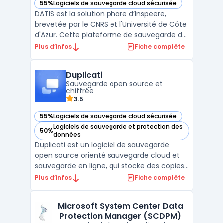
55%
Logiciels de sauvegarde cloud sécurisée
— voir DATIS dans cette catégorie
DATIS est la solution phare d’Inspeere,
brevetée par le CNRS et l'Université de Côte
d'Azur. Cette plateforme de sauvegarde de
données (Backup as a Service) est conçue
Plus d’infos
Fiche complète
pour offrir une sécuirté maximale, une
gestion simplifiée et une flexibilité adaptée
Duplicati
aux besoins des clients. DATIS est certifi ...
Sauvegarde open source et
chiffrée
3.5
55%
Logiciels de sauvegarde cloud sécurisée
— voir Duplicati dans cette catégorie
Logiciels de sauvegarde et protection des
50%
— voir Duplicati dans cette catégorie
données
Duplicati est un logiciel de sauvegarde
open source orienté sauvegarde cloud et
sauvegarde en ligne, qui stocke des copies
chiffrées, incrémentielles et compressées
Plus d’infos
Fiche complète
vers de nombreux stockages : S3 et
compatibles (sauvegarde S3), OneDrive,
Microsoft System Center Data
Google Drive, WebDAV, FTP/SFTP, NAS, ainsi
Protection Manager (SCDPM)
que des disques lo ...