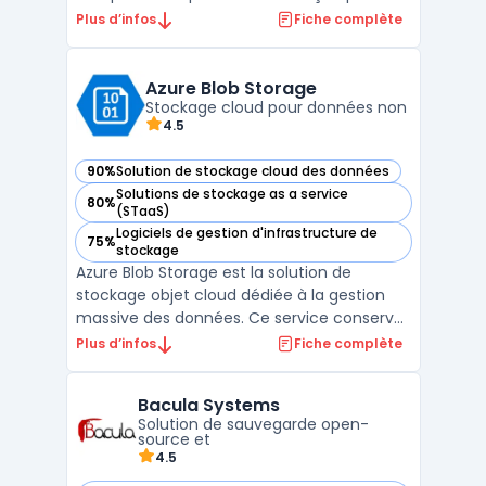
protéger les environnements VMware,
Plus d’infos
Fiche complète
Hyper-V, et Nutanix AHV. Elle permet aux
entreprises, en particulier les PME, de
sécuriser leurs machines virtuelles (VM) et
Azure Blob Storage
Stockage cloud pour données non
leurs données critiques à travers ...
4.5
90%
Solution de stockage cloud des données
— voir Azure Blob Storage dans cette catégorie
Solutions de stockage as a service
80%
— voir Azure Blob Storage dans cette catégorie
(STaaS)
Logiciels de gestion d'infrastructure de
75%
— voir Azure Blob Storage dans cette catégorie
stockage
Azure Blob Storage est la solution de
stockage objet cloud dédiée à la gestion
massive des données. Ce service conserve
du stockage de données non structurées,
Plus d’infos
Fiche complète
comme des images ou des fichiers logs, sur
une architecture disponible. Les entreprises
Bacula Systems
utilisent cette technologie pour bâtir des
Solution de sauvegarde open-
lacs de d ...
source et
4.5