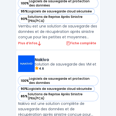
Logiciels de sauvegarde et protection
100%
— voir Vembu dans cette catégorie
des données
95%
Logiciels de sauvegarde cloud sécurisée
— voir Vembu dans cette catégorie
Solutions de Reprise Après Sinistre
90%
— voir Vembu dans cette catégorie
(PRA/PCA)
Vembu est une solution de sauvegarde des
données et de récupération après sinistre
conçue pour les petites et moyennes
entreprises (PME). Elle offre une protection
Plus d’infos
Fiche complète
complète des environnements multi-cloud,
on-premise et hybrides, permettant aux
entreprises de sécuriser leurs données
Nakivo
critiques tout en ...
Solution de sauvegarde des VM et
4.6
Logiciels de sauvegarde et protection
100%
— voir Nakivo dans cette catégorie
des données
90%
Logiciels de sauvegarde cloud sécurisée
— voir Nakivo dans cette catégorie
Solutions de Reprise Après Sinistre
85%
— voir Nakivo dans cette catégorie
(PRA/PCA)
Nakivo est une solution complète de
sauvegarde des données et de
récupération après sinistre conçue pour