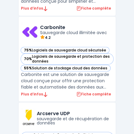
données conçue pour simplifier et
centraliser les processus de sauvegarde,
Plus d’infos
Fiche complète
restauration et clonage des applications
critiques au sein des environnements
d'entreprise. Grâce à son interface unifiée,
Carbonite
SnapCenter permet aux admi ...
Sauvegarde cloud illimitée avec
4.2
75%
Logiciels de sauvegarde cloud sécurisée
— voir Carbonite dans cette catégorie
Logiciels de sauvegarde et protection des
70%
— voir Carbonite dans cette catégorie
données
55%
Solution de stockage cloud des données
— voir Carbonite dans cette catégorie
Carbonite est une solution de sauvegarde
cloud conçue pour offrir une protection
fiable et automatisée des données aux
particuliers et aux entreprises. Grâce à son
Plus d’infos
Fiche complète
sauvegarde illimitée, elle garantit la sécurité
des fichiers critiques, tels que les
documents, photos, vidéos et courriels, en
Arcserve UDP
les stoc ...
sauvegarde et de récupération de
données