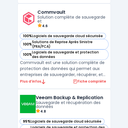
approche multi-cloud, MSP360 permet aux
MSP de centraliser et de gérer les
Commvault
sauvegardes et restaurations de données
Solution complète de sauvegarde
sur différents environnements clo ...
et
4.6
100%
Logiciels de sauvegarde cloud sécurisée
— voir Commvault dans cette catégorie
Solutions de Reprise Après Sinistre
100%
— voir Commvault dans cette catégorie
(PRA/PCA)
Logiciels de sauvegarde et protection
100%
— voir Commvault dans cette catégorie
des données
Commvault est une solution complète de
protection des données qui permet aux
entreprises de sauvegarder, récupérer, et
gérer leurs données à travers des
Plus d’infos
Fiche complète
environnements multi-cloud et on-
premise. Conçue pour répondre aux
Veeam Backup & Replication
besoins complexes des infrastructures
Sauvegarde et récupération des
modernes, Commvault offre une approche
données
cen ...
4.8
95%
Logiciels de sauvegarde cloud sécurisée
— voir Veeam Backup & Replication dans cette catégorie
Logiciels de sauvegarde et protection des