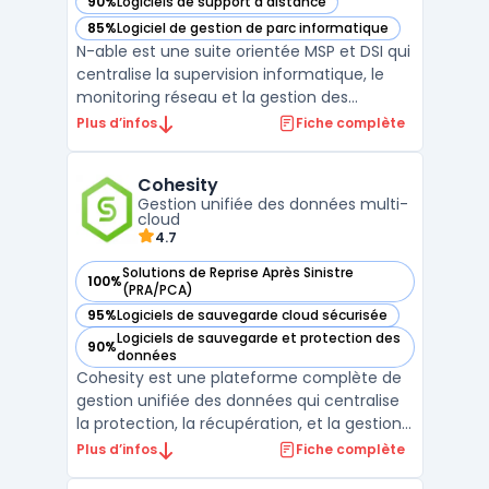
90%
Logiciels de support à distance
— voir N-able dans cette catégorie
85%
Logiciel de gestion de parc informatique
— voir N-able dans cette catégorie
N-able est une suite orientée MSP et DSI qui
centralise la supervision informatique, le
monitoring réseau et la gestion des
correctifs au sein d’une même plateforme.
Plus d’infos
Fiche complète
Conçue pour l’exploitation au quotidien, elle
regroupe logiciel RMM, accès à distance
Cohesity
sécurisé, inventaire, alerting et reporting
Gestion unifiée des données multi-
pour ...
cloud
4.7
Solutions de Reprise Après Sinistre
100%
— voir Cohesity dans cette catégorie
(PRA/PCA)
95%
Logiciels de sauvegarde cloud sécurisée
— voir Cohesity dans cette catégorie
Logiciels de sauvegarde et protection des
90%
— voir Cohesity dans cette catégorie
données
Cohesity est une plateforme complète de
gestion unifiée des données qui centralise
la protection, la récupération, et la gestion
des données sur des environnements
Plus d’infos
Fiche complète
multi-cloud, on-premise et hybrides.