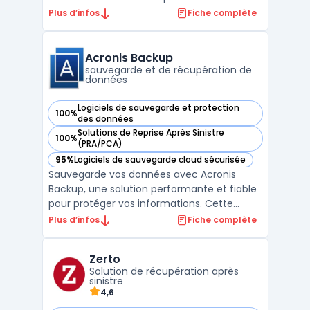
pertes et les interruptions. Cette solution
Plus d’infos
Fiche complète
facile à utiliser permet une protection
complète des données, de la sauvegarde
initiale à la sauvegarde régulière tout en
Acronis Backup
conservant la fl ...
sauvegarde et de récupération de
données
Logiciels de sauvegarde et protection
100%
— voir Acronis Backup dans cette catégorie
des données
Solutions de Reprise Après Sinistre
100%
— voir Acronis Backup dans cette catégorie
(PRA/PCA)
95%
Logiciels de sauvegarde cloud sécurisée
— voir Acronis Backup dans cette catégorie
Sauvegarde vos données avec Acronis
Backup, une solution performante et fiable
pour protéger vos informations. Cette
solution permet de sauvegarder des
Plus d’infos
Fiche complète
données sur une grande variété d'appareils,
y compris des ordinateurs portables, des
Zerto
serveurs, des postes de travail et des
Solution de récupération après
appareils mobiles. Avec ...
sinistre
4,6