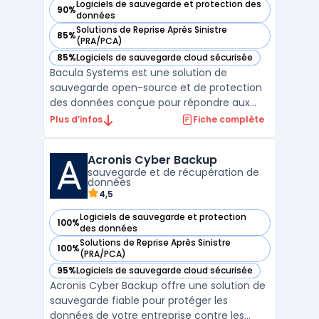
Logiciels de sauvegarde et protection des
90%
— voir Bacula Systems dans cette catégorie
données
Solutions de Reprise Après Sinistre
85%
— voir Bacula Systems dans cette catégorie
(PRA/PCA)
85%
Logiciels de sauvegarde cloud sécurisée
— voir Bacula Systems dans cette catégorie
Bacula Systems est une solution de
sauvegarde open-source et de protection
des données conçue pour répondre aux
besoins des grandes entreprises et des
Plus d’infos
Fiche complète
environnements complexes. Elle permet de
gérer des infrastructures multi-cloud,
Acronis Cyber Backup
hybrides et on-premise, offrant ainsi une
sauvegarde et de récupération de
grande flexibilité en matiè ...
données
4,5
Logiciels de sauvegarde et protection
100%
— voir Acronis Cyber Backup dans cette catégorie
des données
Solutions de Reprise Après Sinistre
100%
— voir Acronis Cyber Backup dans cette catégorie
(PRA/PCA)
95%
Logiciels de sauvegarde cloud sécurisée
— voir Acronis Cyber Backup dans cette catégorie
Acronis Cyber Backup offre une solution de
sauvegarde fiable pour protéger les
données de votre entreprise contre les