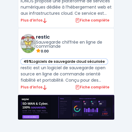
IONOS propose une plateforme de services
numériques dédiée à l’hébergement web et
aux infrastructures cloud. Ce service est
destiné aux entreprises souhaitant
Plus d’infos
Fiche complète
centraliser la gestion de leurs domaines,
emails et espaces web en conformité avec
restic
le RGPD, tout en assurant la maîtrise de
Sauvegarde chiffrée en ligne de
leurs données. Le ...
commande
0.00
45%
Logiciels de sauvegarde cloud sécurisée
— voir restic dans cette catégorie
restic est un logiciel de sauvegarde open
source en ligne de commande orienté
fiabilité et portabilité. Conçu pour des
environnements Linux, BSD, macOS et
Plus d’infos
Fiche complète
Windows, restic backup crée des snapshots
chiffrés et vérifiables. La sauvegarde
incrémentielle et la déduplication des
données limitent le volum ...