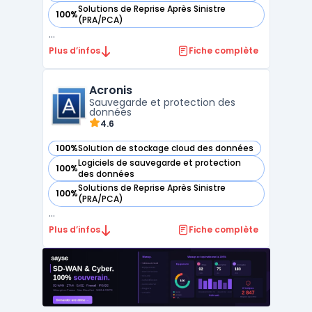
Solutions de Reprise Après Sinistre
100%
— voir Acronis Cyber Protect Cloud dans cette catégorie
(PRA/PCA)
...
Plus d’infos
Fiche complète
Acronis
Sauvegarde et protection des
données
4.6
100%
Solution de stockage cloud des données
— voir Acronis dans cette catégorie
Logiciels de sauvegarde et protection
100%
— voir Acronis dans cette catégorie
des données
Solutions de Reprise Après Sinistre
100%
— voir Acronis dans cette catégorie
(PRA/PCA)
...
Plus d’infos
Fiche complète