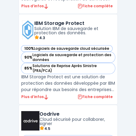
complète et fiable. Elle s'adresse aux
Plus d’infos
Fiche complète
petites et grandes entreprises avec un
large choix d'options de déploiement. La
IBM Storage Protect
solution offre une protection complète des
Solution IBM de sauvegarde et
données avec une re ...
protection des données.
4.3
100%
Logiciels de sauvegarde cloud sécurisée
— voir IBM Storage Protect dans cette catégorie
Logiciels de sauvegarde et protection des
90%
— voir IBM Storage Protect dans cette catégorie
données
Solutions de Reprise Après Sinistre
85%
— voir IBM Storage Protect dans cette catégorie
(PRA/PCA)
IBM Storage Protect est une solution de
protection des données développée par IBM
pour répondre aux besoins des entreprises
en matière de sauvegarde, de récupération
Plus d’infos
Fiche complète
et de gestion du stockage. Cette
plateforme est conçue pour automatiser
Oodrive
les tâches critiques de sauvegarde des
Cloud sécurisé pour collaborer,
données, garantissant a ...
signer
4.5