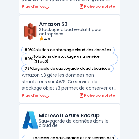
centralisée pour tous les types
Plus d’infos
Fiche complète
d'environnements, y compris les systèmes
virtuels et cloud. Avec sa technologie de
Amazon S3
duplication de données, les sauvegardes
Stockage cloud évolutif pour
peuvent être effectuées sur ...
entreprises
4.5
80%
Solution de stockage cloud des données
— voir Amazon S3 dans cette catégorie
Solutions de stockage as a service
80%
— voir Amazon S3 dans cette catégorie
(STaaS)
75%
Logiciels de sauvegarde cloud sécurisée
— voir Amazon S3 dans cette catégorie
Amazon S3 gère les données non
structurées sur AWS. Ce service de
stockage objet s3 permet de conserver et
récupérer tout volume de fichiers. Les
Plus d’infos
Fiche complète
entreprises utilisent cette infrastructure
cloud pour bâtir des lacs de données. Sa
conception garantit une durabilité élevée,
Microsoft Azure Backup
répondant aux besoins infor ...
Sauvegarde de données dans le
cloud de
Logiciels de sauvegarde et protection des