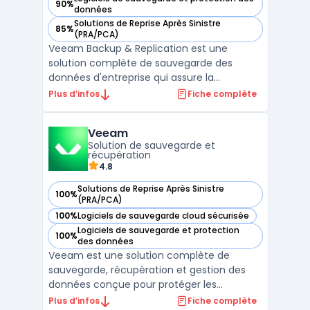
90%
— voir Veeam Backup & Replication dans cette catégorie
données
Solutions de Reprise Après Sinistre
85%
— voir Veeam Backup & Replication dans cette catégorie
(PRA/PCA)
Veeam Backup & Replication est une
solution complète de sauvegarde des
données d'entreprise qui assure la
protection des environnements physiques,
Plus d’infos
Fiche complète
virtuels et cloud. Conçue pour répondre aux
besoins des entreprises modernes, cette
Veeam
solution offre des performances de
Solution de sauvegarde et
sauvegarde exceptionnelles grâ ...
récupération
4.8
Solutions de Reprise Après Sinistre
100%
— voir Veeam dans cette catégorie
(PRA/PCA)
100%
Logiciels de sauvegarde cloud sécurisée
— voir Veeam dans cette catégorie
Logiciels de sauvegarde et protection
100%
— voir Veeam dans cette catégorie
des données
Veeam est une solution complète de
sauvegarde, récupération et gestion des
données conçue pour protéger les
infrastructures d'entreprise à travers des
Plus d’infos
Fiche complète