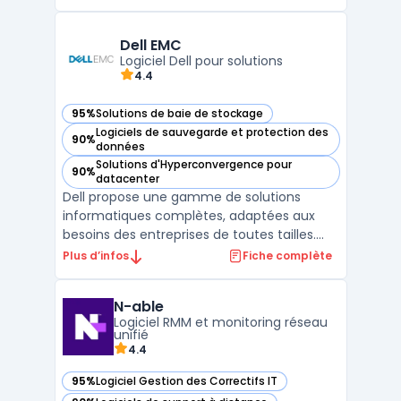
environnements multi-cloud, on-premise
et hybrides. Reconnue pour sa flexibilité,
Veeam offre une protection continue des
Dell EMC
données, garantissant la di ...
Logiciel Dell pour solutions
4.4
95%
Solutions de baie de stockage
— voir Dell EMC dans cette catégorie
Logiciels de sauvegarde et protection des
90%
— voir Dell EMC dans cette catégorie
données
Solutions d'Hyperconvergence pour
90%
— voir Dell EMC dans cette catégorie
datacenter
Dell propose une gamme de solutions
informatiques complètes, adaptées aux
besoins des entreprises de toutes tailles.
Ses logiciels d'entreprise sont conçus pour
Plus d’infos
Fiche complète
améliorer la gestion des systèmes, la
sécurité des données et optimiser les
N-able
infrastructures IT. Les produits Dell incluent
Logiciel RMM et monitoring réseau
des serveurs, de ...
unifié
4.4
95%
Logiciel Gestion des Correctifs IT
— voir N-able dans cette catégorie