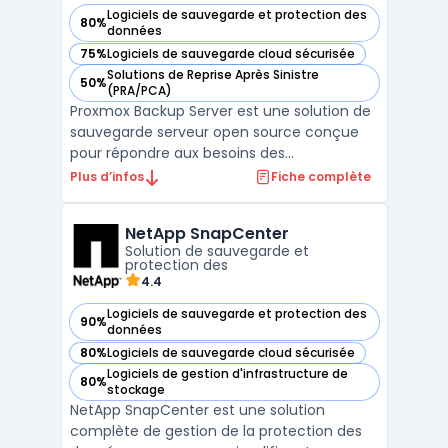
Logiciels de sauvegarde et protection des
80%
— voir Proxmox Backup Server dans cette catégorie
données
75%
Logiciels de sauvegarde cloud sécurisée
— voir Proxmox Backup Server dans cette catégorie
Solutions de Reprise Après Sinistre
50%
— voir Proxmox Backup Server dans cette catégorie
(PRA/PCA)
Proxmox Backup Server est une solution de
sauvegarde serveur open source conçue
pour répondre aux besoins des
environnements de virtualisation et des
Plus d’infos
Fiche complète
infrastructures IT modernes. Elle offre une
protection avancée des données grâce à
NetApp SnapCenter
des fonctionnalités de sauvegarde et
Solution de sauvegarde et
récupération des données optim ...
protection des
4.4
Logiciels de sauvegarde et protection des
90%
— voir NetApp SnapCenter dans cette catégorie
données
80%
Logiciels de sauvegarde cloud sécurisée
— voir NetApp SnapCenter dans cette catégorie
Logiciels de gestion d'infrastructure de
80%
— voir NetApp SnapCenter dans cette catégorie
stockage
NetApp SnapCenter est une solution
complète de gestion de la protection des