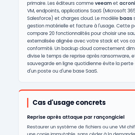
primaire. Les éditeurs comme
veeam
et
acron
VM, endpoints, applications SaaS (Microsoft 365
Salesforce) et charges cloud. Le modèle
baas
s
gestion matérielle et facture à l'usage. Cette 
compare 20 fonctionnalités pour choisir une s
externalisée alignée avec votre stack et vos c
conformité. Un backup cloud correctement di
divise le temps de reprise après ransomware, e
sauvegarde en ligne quotidienne évite la perte 
d'un poste ou d'une base SaaS.
Cas d'usage concrets
Reprise après attaque par rançongiciel
Restaurer un système de fichiers ou une VM chi
une copie immutable, sans céder à la demande