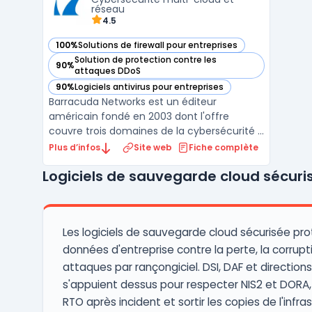
fonctionnalités, telles que ...
réseau
4.5
100%
Solutions de firewall pour entreprises
— voir Barracuda Networks dans cette catégorie
Solution de protection contre les
90%
— voir Barracuda Networks dans cette catégorie
attaques DDoS
90%
Logiciels antivirus pour entreprises
— voir Barracuda Networks dans cette catégorie
Barracuda Networks est un éditeur
américain fondé en 2003 dont l'offre
couvre trois domaines de la cybersécurité :
email security, protection des applications
Plus d’infos
Site web
Fiche complète
web et réseaux, et sauvegarde des
Logiciels de sauvegarde cloud sécuri
données. La plateforme BarracudaONE
regroupe l'ensemble des produits sous une
console d'administration unif ...
Les logiciels de sauvegarde cloud sécurisée pro
données d'entreprise contre la perte, la corrupti
attaques par rançongiciel. DSI, DAF et direction
s'appuient dessus pour respecter NIS2 et DORA, 
RTO après incident et sortir les copies de l'infra