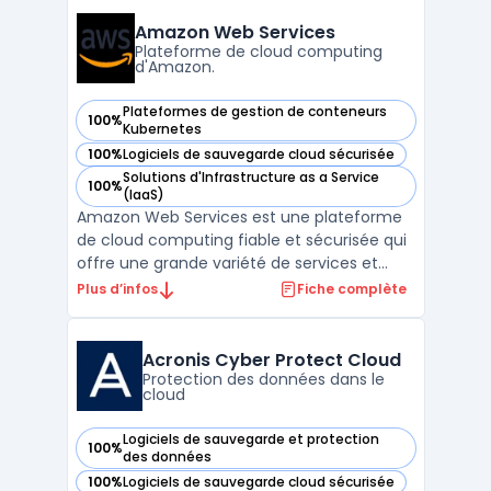
besoins des environnements modernes,
Rubrik simplifie la gestion des données
Amazon Web Services
grâce à son approche un ...
Plateforme de cloud computing
d'Amazon.
Plateformes de gestion de conteneurs
100%
— voir Amazon Web Services dans cette catégorie
Kubernetes
100%
Logiciels de sauvegarde cloud sécurisée
— voir Amazon Web Services dans cette catégorie
Solutions d'Infrastructure as a Service
100%
— voir Amazon Web Services dans cette catégorie
(IaaS)
Amazon Web Services est une plateforme
de cloud computing fiable et sécurisée qui
offre une grande variété de services et
d'outils pour aider les entreprises à gérer de
Plus d’infos
Fiche complète
manière efficace leur infrastructure
informatique. Avec Amazon Web Services,
les clients peuvent accéder à une gestion
Acronis Cyber Protect Cloud
multi-cloud, ...
Protection des données dans le
cloud
Logiciels de sauvegarde et protection
100%
— voir Acronis Cyber Protect Cloud dans cette catégorie
des données
100%
Logiciels de sauvegarde cloud sécurisée
— voir Acronis Cyber Protect Cloud dans cette catégorie