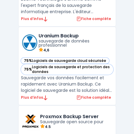
l'expert français de la sauvegarde
informatique entreprise. L'éditeur
montpelliérain conçoit des solutions
Plus d’infos
Fiche complète
souveraines adaptées aux TPE et PME
exigeantes. En maîtrisant le matériel et le
Uranium Backup
logiciel, il permet de mettre en place une
sauvegarde de données
procédure de sauvegarde automatisée ...
professionnel
4,6
75%
Logiciels de sauvegarde cloud sécurisée
— voir Uranium Backup dans cette catégorie
Logiciels de sauvegarde et protection des
75%
— voir Uranium Backup dans cette catégorie
données
Sauvegarde vos données facilement et
rapidement avec Uranium Backup. Ce
logiciel de sauvegarde est la solution idéale
pour sécuriser vos fichiers sur tous types de
Plus d’infos
Fiche complète
supports tels que des disques durs externes,
des réseaux, des serveurs Cloud, etc.
Uranium Backup offre une interface simple
Proxmox Backup Server
d'utilisati ...
Sauvegarde open source pour
4.5