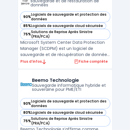
sauvegarde et de restauration de
données
Logiciels de sauvegarde et protection des
90%
— voir Microsoft System Center Data Protection Manager (
données
85%
Logiciels de sauvegarde cloud sécurisée
— voir Microsoft System Center Data Protection Manager (
Solutions de Reprise Après Sinistre
75%
— voir Microsoft System Center Data Protection Manager (
(PRA/PCA)
Microsoft System Center Data Protection
Manager (SCDPM) est un logiciel de
sauvegarde et de récupération de données
pour les systèmes Microsoft. Il offre une
Plus d’infos
Fiche complète
protection des données complète pour les
serveurs, les ordinateurs de bureau, les
applications et les workloads virtualisés.
Beemo Technologie
Avec des fonction ...
Sauvegarde informatique hybride et
souveraine pour PME/ETI
Logiciels de sauvegarde et protection des
90%
— voir Beemo Technologie dans cette catégorie
données
80%
Logiciels de sauvegarde cloud sécurisée
— voir Beemo Technologie dans cette catégorie
Solutions de Reprise Après Sinistre
75%
— voir Beemo Technologie dans cette catégorie
(PRA/PCA)
Beemo Technologie s’affirme comme