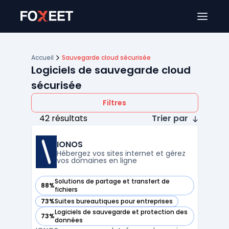
Ouver
Accueil
Sauvegarde cloud sécurisée
Logiciels de sauvegarde cloud
sécurisée
Filtres
42 résultats
Trier par
IONOS
Hébergez vos sites internet et gérez
vos domaines en ligne
Solutions de partage et transfert de
88%
— voir IONOS dans cette catégorie
fichiers
73%
Suites bureautiques pour entreprises
— voir IONOS dans cette catégorie
Logiciels de sauvegarde et protection des
73%
— voir IONOS dans cette catégorie
données