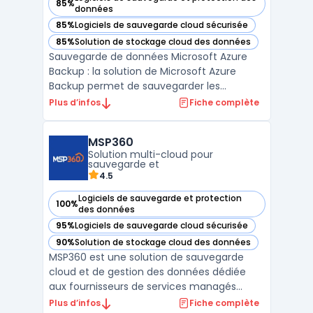
85%
— voir Microsoft Azure Backup dans cette catégorie
données
85%
Logiciels de sauvegarde cloud sécurisée
— voir Microsoft Azure Backup dans cette catégorie
85%
Solution de stockage cloud des données
— voir Microsoft Azure Backup dans cette catégorie
Sauvegarde de données Microsoft Azure
Backup : la solution de Microsoft Azure
Backup permet de sauvegarder les
données de vos serveurs locaux ou de vos
Plus d’infos
Fiche complète
machines virtuelles dans le cloud. Avec des
fonctionnalités de restauration granulaire
MSP360
et de sauvegarde automatique, vous
Solution multi-cloud pour
pouvez récupérer rapidemen ...
sauvegarde et
4.5
Logiciels de sauvegarde et protection
100%
— voir MSP360 dans cette catégorie
des données
95%
Logiciels de sauvegarde cloud sécurisée
— voir MSP360 dans cette catégorie
90%
Solution de stockage cloud des données
— voir MSP360 dans cette catégorie
MSP360 est une solution de sauvegarde
cloud et de gestion des données dédiée
aux fournisseurs de services managés
(MSP) et aux entreprises. Grâce à son
Plus d’infos
Fiche complète