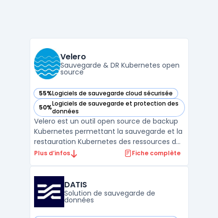
Velero
Sauvegarde & DR Kubernetes open
source
55%
Logiciels de sauvegarde cloud sécurisée
— voir Velero dans cette catégorie
Logiciels de sauvegarde et protection des
50%
— voir Velero dans cette catégorie
données
Velero est un outil open source de backup
Kubernetes permettant la sauvegarde et la
restauration Kubernetes des ressources de
cluster et des volumes persistants. Il
Plus d’infos
Fiche complète
adresse les besoins de disaster recovery
Kubernetes et la migration Kubernetes
entre clusters ou environnements, en
DATIS
s’appuyant sur l’AP ...
Solution de sauvegarde de
données