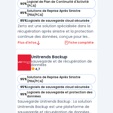
Logiciel de Plan de Continuité d'Activité
90%
— voir Zerto dans cette catégorie
(PCA)
Solutions de Reprise Après Sinistre
85%
— voir Zerto dans cette catégorie
(PRA/PCA)
85%
Logiciels de sauvegarde cloud sécurisée
— voir Zerto dans cette catégorie
Zerto est une solution spécialisée dans la
récupération après sinistre et la protection
continue des données, conçue pour les
entreprises opérant dans des
Plus d’infos
Fiche complète
environnements multi-cloud et hybrides.
Grâce à son approche centrée sur la
Unitrends Backup
protection continue, Zerto offre une
sauvegarde et de récupération de
disponibilité constante des appl ...
données
4,7
Solutions de Reprise Après Sinistre
95%
— voir Unitrends Backup dans cette catégorie
(PRA/PCA)
95%
Logiciels de sauvegarde cloud sécurisée
— voir Unitrends Backup dans cette catégorie
Logiciels de sauvegarde et protection des
95%
— voir Unitrends Backup dans cette catégorie
données
Sauvegarde Unitrends Backup : La solution
Unitrends Backup est une plateforme de
sauvegarde et récupération de données