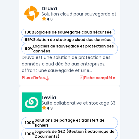
Conçue pour simplifier la gestion des silos
de données et améliorer la cyber-résilience
Druva
des entrepr ...
Solution cloud pour sauvegarde et
4.6
100%
Logiciels de sauvegarde cloud sécurisée
— voir Druva dans cette catégorie
95%
Solution de stockage cloud des données
— voir Druva dans cette catégorie
Logiciels de sauvegarde et protection des
90%
— voir Druva dans cette catégorie
données
Druva est une solution de protection des
données cloud dédiée aux entreprises,
offrant une sauvegarde et une
récupération des données centralisées sur
Plus d’infos
Fiche complète
une infrastructure 100% cloud. Grâce à son
modèle SaaS, Druva permet de protéger les
données des organisations, quelle que soit
Leviia
leur taille, en élimi ...
Suite collaborative et stockage S3
4.9
Solutions de partage et transfert de
100%
— voir Leviia dans cette catégorie
fichiers
Logiciels de GED (Gestion Électronique de
100%
— voir Leviia dans cette catégorie
Documents)