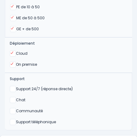
Oui
PE de 10 à 50
Oui
ME de 50 à 500
Oui
GE + de 500
Déploiement
Oui
Cloud
Oui
On premise
Support
Non
Support 24/7 (réponse directe)
Non
Chat
Non
Communauté
Non
Support téléphonique