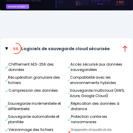
Catégories
55% de compatibilité
Logiciels de sauvegarde cloud sécurisée
55
Chiffrement AES-256 des
Accès sécurisé aux données
données
sauvegardées
Récupération granulaire des
Compatibilité avec les
fichiers
environnements hybrides
Compression des données
Sauvegarde multicloud (AWS,
Azure, Google Cloud)
Sauvegarde incrémentielle et
Réplication des données à
différentielle
distance
Sauvegarde automatisée et
Protection contre les
planifiée
ransomwares
Versionnage des fichiers
Rapports d’audit et de