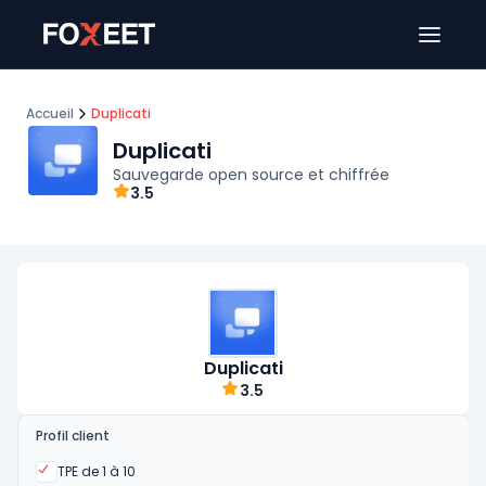
Ouver
Accueil
Duplicati
Duplicati
Sauvegarde open source et chiffrée
3.5
Duplicati
3.5
Profil client
Oui
TPE de 1 à 10