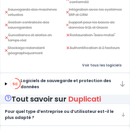
conformité
Sauvegarde des machines
Intégration avec les systèmes
virtuelles
ERP et CRM
Gestion centralisée des
Support pour les bases de
sauvegardes
données SQL et Oracle
Surveillance et alertes en
Restauration "bare metal"
temps réel
Stockage redondant
Authentification à 2 facteurs
géographiquement
Voir tous les logiciels
50% de compatibilité
Logiciels de sauvegarde et protection des
50
données
Tout savoir sur
Duplicati
Pour quel type d’entreprise ou d’utilisateur est-il le
plus adapté ?