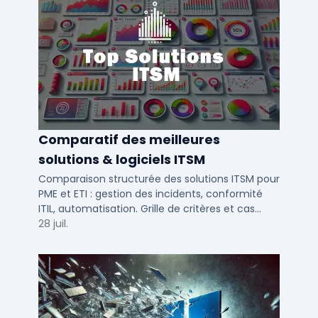
Comparatif des meilleures
solutions & logiciels ITSM
Comparaison structurée des solutions ITSM pour
PME et ETI : gestion des incidents, conformité
ITIL, automatisation. Grille de critères et cas
d'usage par taille d'entreprise.
28 juil.