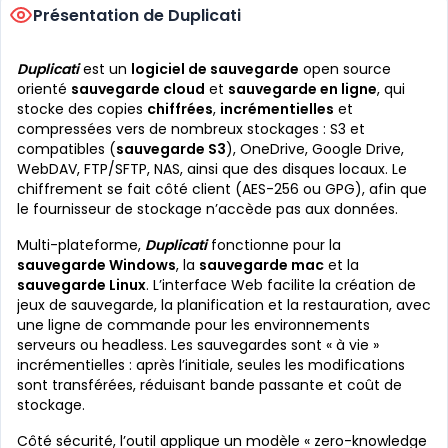
Présentation de Duplicati
Duplicati
est un
logiciel de sauvegarde
open source
orienté
sauvegarde cloud
et
sauvegarde en ligne
, qui
stocke des copies
chiffrées
,
incrémentielles
et
compressées vers de nombreux stockages : S3 et
compatibles (
sauvegarde S3
), OneDrive, Google Drive,
WebDAV, FTP/SFTP, NAS, ainsi que des disques locaux. Le
chiffrement se fait côté client (AES-256 ou GPG), afin que
le fournisseur de stockage n’accède pas aux données.
Multi-plateforme,
Duplicati
fonctionne pour la
sauvegarde Windows
, la
sauvegarde mac
et la
sauvegarde Linux
. L’interface Web facilite la création de
jeux de sauvegarde, la planification et la restauration, avec
une ligne de commande pour les environnements
serveurs ou headless. Les sauvegardes sont « à vie »
incrémentielles : après l’initiale, seules les modifications
sont transférées, réduisant bande passante et coût de
stockage.
Côté sécurité, l’outil applique un modèle « zero-knowledge