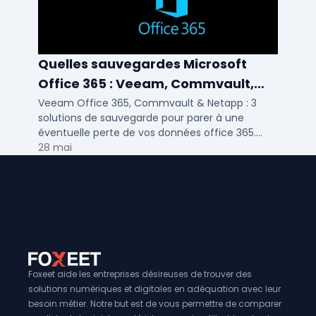
Quelles sauvegardes Microsoft
Office 365 : Veeam, Commvault,
Netapp
Veeam Office 365, Commvault & Netapp : 3
solutions de sauvegarde pour parer à une
éventuelle perte de vos données office 365.
Voici notre ...
28 mai
Foxeet aide les entreprises désireuses de trouver des
solutions numériques et digitales en adéquation avec leur
besoin métier. Notre but est de vous permettre de comparer