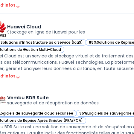
 d’infos
Huawei Cloud
Stockage en ligne de Huawei pour les
%
Solutions d'Infrastructure as a Service (IaaS)
85%
Solutions de Repris
ir Huawei Cloud dans cette catégorie
— voir Huawei Cloud dan
Solutions de Gestion Multi-Cloud
ir Huawei Cloud dans cette catégorie
i Cloud est un service de stockage virtuel et de traitement des
is des télécommunications, Huawei Technologies. La plateforme 
er, gérer et analyser leurs données à distance, en toute sécurité e
 d’infos
Vembu BDR Suite
sauvegarde et de récupération de données
Logiciels de sauvegarde cloud sécurisée
95%
Logiciels de sauvegarde 
ir Vembu BDR Suite dans cette catégorie
— voir Vembu BDR Suite dans 
Solutions de Reprise Après Sinistre (PRA/PCA)
ir Vembu BDR Suite dans cette catégorie
 BDR Suite est une solution de sauvegarde et de récupération qu
es critiques. La suite inclut des fonctionnalités telles que la s