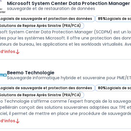
Microsoft System Center Data Protection Manage
sauvegarde et de restauration de données
Logiciels de sauvegarde et protection des données
85%
Logiciels de 
ir Microsoft System Center Data Protection Manager (SCDPM) dans cett
— voir Microsoft 
Solutions de Reprise Après Sinistre (PRA/PCA)
ir Microsoft System Center Data Protection Manager (SCDPM) dans cett
soft System Center Data Protection Manager (SCDPM) est un log
es pour les systèmes Microsoft. Il offre une protection des don
ateurs de bureau, les applications et les workloads virtualisés. Ave
 d’infos
Beemo Technologie
Sauvegarde informatique hybride et souveraine pour PME/ET
Logiciels de sauvegarde et protection des données
80%
Logiciels de 
ir Beemo Technologie dans cette catégorie
— voir Beemo Tech
Solutions de Reprise Après Sinistre (PRA/PCA)
ir Beemo Technologie dans cette catégorie
 Technologie s’affirme comme l'expert français de la sauvegard
elliérain conçoit des solutions souveraines adaptées aux TPE et 
 d’infos