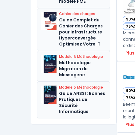
modèle PME
Cahier des charges
90%
Guide Complet du
— vo
Cahier des Charges
75%
— vo
pour Infrastructure
Micro
Hyperconvergée -
donné
Optimisez Votre IT
ordin
Plus
Modèle & Méthodologie
Méthodologie
Migration de
Messagerie
Modèle & Méthodologie
90%
— vo
Guide ANSSI : Bonnes
75%
Pratiques de
— vo
Beemo
Sécurité
montp
Informatique
Plus