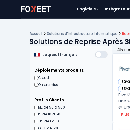
Logiciels
Intégrateur
Accueil
Solutions d'Infrastructure Informatique
Repr
Solutions de Reprise Après 
45 ré
Logiciel français
Déploiements produits
Cloud
60%
— voi
On premise
55%
— voi
Pivot
Profils Clients
une s
et une
ME de 50 à 500
Plus
PE de 10 à 50
TPE de 1 à 10
GE + de 500