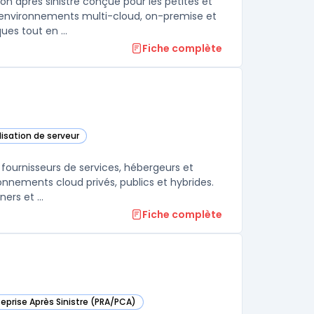
 après sinistre conçue pour les petites et
 environnements multi-cloud, on-premise et
es tout en ...
Fiche complète
alisation de serveur
cette catégorie
 fournisseurs de services, hébergeurs et
onnements cloud privés, publics et hybrides.
Grâce à une combinaison de technologies de virtualisation, de containers et ...
Fiche complète
Reprise Après Sinistre (PRA/PCA)
tems dans cette catégorie