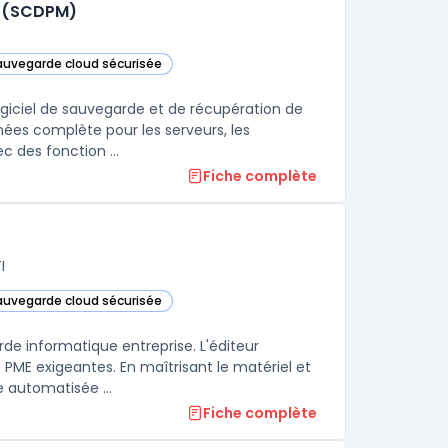
r (SCDPM)
sauvegarde cloud sécurisée
e catégorie
System Center Data Protection Manager (SCDPM) dans cette catégorie
e catégorie
iciel de sauvegarde et de récupération de
nées complète pour les serveurs, les
c des fonction ...
Fiche complète
I
sauvegarde cloud sécurisée
nologie dans cette catégorie
e informatique entreprise. L'éditeur
PME exigeantes. En maîtrisant le matériel et
le logiciel, il permet de mettre en place une procédure de sauvegarde automatisée ...
Fiche complète