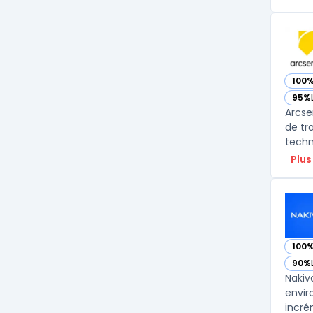
100
— vo
95%
— vo
Arcse
de tr
techn
Plus
100
— vo
90%
— vo
Nakiv
envir
incré