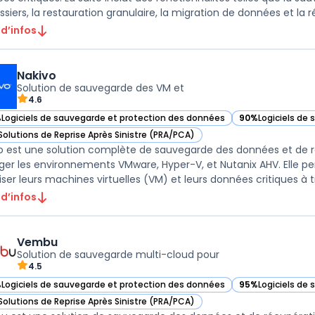
siers, la restauration granulaire, la migration de données et la répl
 d’infos
Nakivo
Solution de sauvegarde des VM et
4.6
%
Logiciels de sauvegarde et protection des données
90%
Logiciels de
ir Nakivo dans cette catégorie
— voir Nakivo dan
Solutions de Reprise Après Sinistre (PRA/PCA)
ir Nakivo dans cette catégorie
o est une solution complète de sauvegarde des données et de r
ger les environnements VMware, Hyper-V, et Nutanix AHV. Elle per
 d’infos
Vembu
Solution de sauvegarde multi-cloud pour
4.5
%
Logiciels de sauvegarde et protection des données
95%
Logiciels de
ir Vembu dans cette catégorie
— voir Vembu dan
Solutions de Reprise Après Sinistre (PRA/PCA)
ir Vembu dans cette catégorie