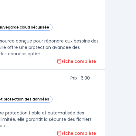
sauvegarde cloud sécurisée
ckup Server dans cette catégorie
 source conçue pour répondre aux besoins des
 Elle offre une protection avancée des
des données optim ...
Fiche complète
Prix : 6.00
et protection des données
catégorie
ne protection fiable et automatisée des
mitée, elle garantit la sécurité des fichiers
c ...
Fiche complète