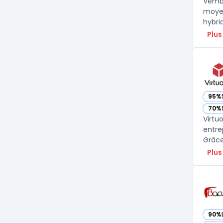
Vembu
moyen
hybri
Plus
95%
— vo
70%
— vo
Virtu
entre
Plus
90%
— vo