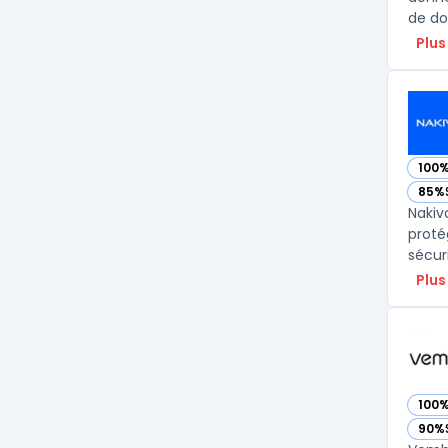
de dos
Plus
100
— vo
85%
— vo
Nakiv
proté
Plus
100
— vo
90%
— vo