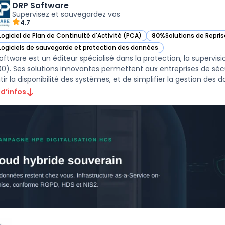
DRP Software
Supervisez et sauvegardez vos
4.7
Logiciel de Plan de Continuité d'Activité (PCA)
80%
Solutions de Repris
ir DRP Software dans cette catégorie
— voir DRP Software da
Logiciels de sauvegarde et protection des données
ir DRP Software dans cette catégorie
oftware est un éditeur spécialisé dans la protection, la supervis
0). Ses solutions innovantes permettent aux entreprises de sécuri
ir la disponibilité des systèmes, et de simplifier la gestion des do
 d’infos