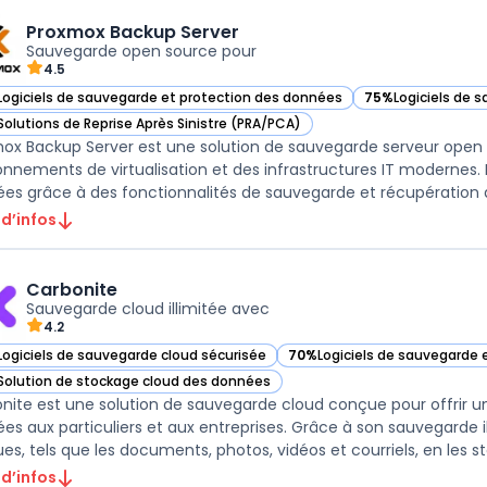
Proxmox Backup Server
Sauvegarde open source pour
4.5
Logiciels de sauvegarde et protection des données
75%
Logiciels de 
ir Proxmox Backup Server dans cette catégorie
— voir Proxmox Ba
Solutions de Reprise Après Sinistre (PRA/PCA)
ir Proxmox Backup Server dans cette catégorie
ox Backup Server est une solution de sauvegarde serveur open
onnements de virtualisation et des infrastructures IT modernes.
es grâce à des fonctionnalités de sauvegarde et récupération 
 d’infos
Carbonite
Sauvegarde cloud illimitée avec
4.2
Logiciels de sauvegarde cloud sécurisée
70%
Logiciels de sauvegarde 
ir Carbonite dans cette catégorie
— voir Carbonite dans cette 
Solution de stockage cloud des données
ir Carbonite dans cette catégorie
nite est une solution de sauvegarde cloud conçue pour offrir u
es aux particuliers et aux entreprises. Grâce à son sauvegarde illi
ues, tels que les documents, photos, vidéos et courriels, en les sto
 d’infos