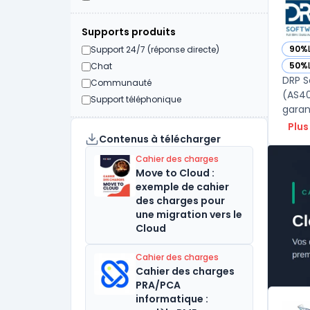
Supports produits
90%
Support 24/7 (réponse directe)
— vo
50%
Chat
— vo
DRP S
Communauté
(AS40
Support téléphonique
garant
Plus
Contenus à télécharger
Cahier des charges
Move to Cloud :
exemple de cahier
des charges pour
une migration vers le
Cloud
Cahier des charges
Cahier des charges
PRA/PCA
informatique :