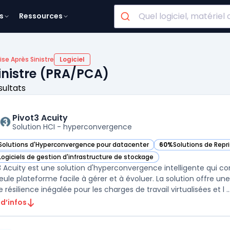
s
Ressources
ise Après Sinistre
Logiciel
Sinistre (PRA/PCA)
sultats
Pivot3 Acuity
Solution HCI - hyperconvergence
Solutions d'Hyperconvergence pour datacenter
60%
Solutions de Repr
r Pivot3 Acuity dans cette catégorie
— voir Pivot3 Acuity d
Logiciels de gestion d'infrastructure de stockage
r Pivot3 Acuity dans cette catégorie
3 Acuity est une solution d'hyperconvergence intelligente qui c
eule plateforme facile à gérer et à évoluer. La solution offre u
 résilience inégalée pour les charges de travail virtualisées et l ..
 d’infos