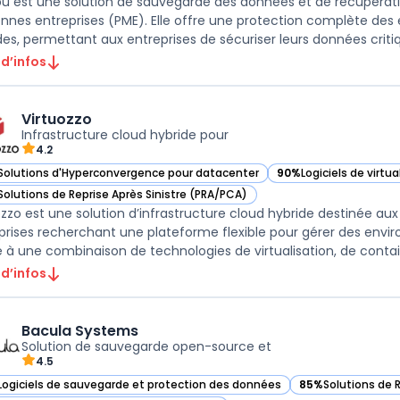
 est une solution de sauvegarde des données et de récupération
nes entreprises (PME). Elle offre une protection complète des
des, permettant aux entreprises de sécuriser leurs données critiqu
 d’infos
Virtuozzo
Infrastructure cloud hybride pour
4.2
Solutions d'Hyperconvergence pour datacenter
90%
Logiciels de virtu
ir Virtuozzo dans cette catégorie
— voir Virtuozzo dans 
Solutions de Reprise Après Sinistre (PRA/PCA)
ir Virtuozzo dans cette catégorie
ozzo est une solution d’infrastructure cloud hybride destinée aux
prises recherchant une plateforme flexible pour gérer des envir
 d’infos
Bacula Systems
Solution de sauvegarde open-source et
4.5
Logiciels de sauvegarde et protection des données
85%
Solutions de 
ir Bacula Systems dans cette catégorie
— voir Bacula Sys