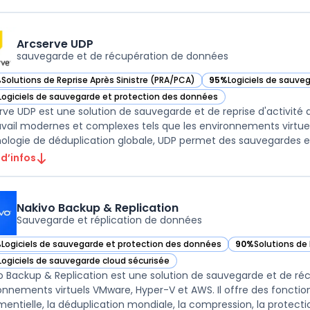
Arcserve UDP
sauvegarde et de récupération de données
%
Solutions de Reprise Après Sinistre (PRA/PCA)
95%
Logiciels de sauve
ir Arcserve UDP dans cette catégorie
— voir Arcserve UDP dan
Logiciels de sauvegarde et protection des données
ir Arcserve UDP dans cette catégorie
rve UDP est une solution de sauvegarde et de reprise d'activité
avail modernes et complexes tels que les environnements virtuels,
ologie de déduplication globale, UDP permet des sauvegardes et 
 d’infos
Nakivo Backup & Replication
Sauvegarde et réplication de données
%
Logiciels de sauvegarde et protection des données
90%
Solutions de 
ir Nakivo Backup & Replication dans cette catégorie
— voir Nakivo Bac
Logiciels de sauvegarde cloud sécurisée
ir Nakivo Backup & Replication dans cette catégorie
o Backup & Replication est une solution de sauvegarde et de récu
onnements virtuels VMware, Hyper-V et AWS. Il offre des fonctio
mentielle, la déduplication mondiale, la compression, la protection