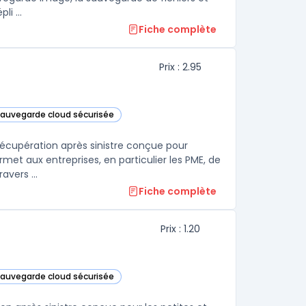
i ...
Fiche complète
Prix : 2.95
 sauvegarde cloud sécurisée
s cette catégorie
écupération après sinistre conçue pour
met aux entreprises, en particulier les PME, de
sécuriser leurs machines virtuelles (VM) et leurs données critiques à travers ...
Fiche complète
Prix : 1.20
 sauvegarde cloud sécurisée
s cette catégorie