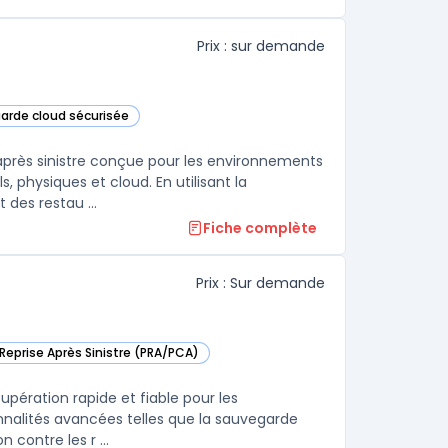
Prix : sur demande
garde cloud sécurisée
s cette catégorie
 après sinistre conçue pour les environnements
 physiques et cloud. En utilisant la
des restau ...
Fiche complète
Prix : Sur demande
Reprise Après Sinistre (PRA/PCA)
kup & Replication dans cette catégorie
pération rapide et fiable pour les
nnalités avancées telles que la sauvegarde
 contre les r ...