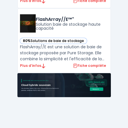
convergé combine la virtualisation de
Plus d’infos
Fiche complète
serveur, de stockage et de réseau dans un
même produit. Elle assure une disponibilité
maximale grâce à une architecture haute
FlashArray//E™"
disponibilité et à de ...
Solution baie de stockage haute
capacité
80%
Solutions de baie de stockage
— voir FlashArray//E™" dans cette catégorie
FlashArray//E est une solution de baie de
stockage proposée par Pure Storage. Elle
combine la simplicité et l'efficacité de la
technologie flash pour répondre aux
Plus d’infos
Fiche complète
besoins de stockage en mode fichier et en
mode bloc. Cette solution offre également
les avantages économiques du
disque.Parmi ses caracté ...