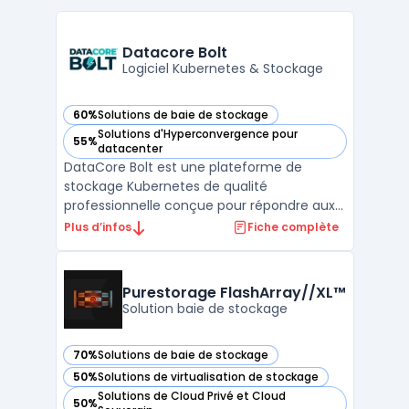
Datacore Bolt
Logiciel Kubernetes & Stockage
60%
Solutions de baie de stockage
— voir Datacore Bolt dans cette catégorie
Solutions d'Hyperconvergence pour
55%
— voir Datacore Bolt dans cette catégorie
datacenter
DataCore Bolt est une plateforme de
stockage Kubernetes de qualité
professionnelle conçue pour répondre aux
exigences des applications modernes.
Plus d’infos
Fiche complète
Cette solution offre une persistance des
données pour les écosystèmes cloud natifs
en containers. Elle se distingue par sa
Purestorage FlashArray//XL™
capacité à fournir des services ...
Solution baie de stockage
70%
Solutions de baie de stockage
— voir Purestorage FlashArray//XL™ dans cette catégorie
50%
Solutions de virtualisation de stockage
— voir Purestorage FlashArray//XL™ dans cette catégorie
Solutions de Cloud Privé et Cloud
50%