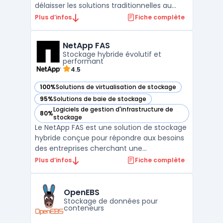
délaisser les solutions traditionnelles au
profit d'un modèle cloud en libre-service,
Plus d’infos
Fiche complète
automatisé et évolutif. Ce logiciel introduit
le stockage défini par logiciel sur toutes les
NetApp FAS
plateformes Pure Storage®. Il combine l ...
Stockage hybride évolutif et
performant
4.5
100%
Solutions de virtualisation de stockage
— voir NetApp FAS dans cette catégorie
95%
Solutions de baie de stockage
— voir NetApp FAS dans cette catégorie
Logiciels de gestion d'infrastructure de
80%
— voir NetApp FAS dans cette catégorie
stockage
Le NetApp FAS est une solution de stockage
hybride conçue pour répondre aux besoins
des entreprises cherchant une
infrastructure de stockage évolutive et
Plus d’infos
Fiche complète
performante. Cette gamme de solutions
permet d'assurer une gestion efficace des
données grâce à des outils avancés et une
OpenEBS
interface intuitive. En ...
Stockage de données pour
conteneurs