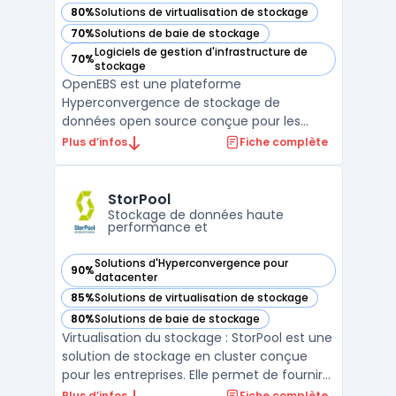
80%
Solutions de virtualisation de stockage
— voir OpenEBS dans cette catégorie
70%
Solutions de baie de stockage
— voir OpenEBS dans cette catégorie
Logiciels de gestion d'infrastructure de
70%
— voir OpenEBS dans cette catégorie
stockage
OpenEBS est une plateforme
Hyperconvergence de stockage de
données open source conçue pour les
environnements de conteneurs
Plus d’infos
Fiche complète
Kubernetes. Il fournit une solution de
stockage de blocs native dans le nuage, en
utilisant l'API Kubernetes pour créer un
StorPool
stockage persistant à partir d'un stockage
Stockage de données haute
performance et
directemen ...
Solutions d'Hyperconvergence pour
90%
— voir StorPool dans cette catégorie
datacenter
85%
Solutions de virtualisation de stockage
— voir StorPool dans cette catégorie
80%
Solutions de baie de stockage
— voir StorPool dans cette catégorie
Virtualisation du stockage : StorPool est une
solution de stockage en cluster conçue
pour les entreprises. Elle permet de fournir
une plateforme de stockage partagée,
Plus d’infos
Fiche complète