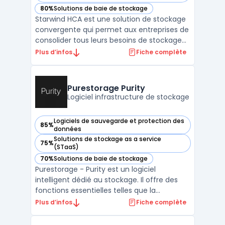
80%
Solutions de baie de stockage
— voir Starwind HCA dans cette catégorie
Starwind HCA est une solution de stockage
convergente qui permet aux entreprises de
consolider tous leurs besoins de stockage
et de virtualisation. Elle combine une
Plus d’infos
Fiche complète
gestion intelligente des disques et une
architecture de cluster hautement
disponible pour une capacité de stockage à
Purestorage Purity
la fois flexible e ...
Logiciel infrastructure de stockage
Logiciels de sauvegarde et protection des
85%
— voir Purestorage Purity dans cette catégorie
données
Solutions de stockage as a service
75%
— voir Purestorage Purity dans cette catégorie
(STaaS)
70%
Solutions de baie de stockage
— voir Purestorage Purity dans cette catégorie
Purestorage - Purity est un logiciel
intelligent dédié au stockage. Il offre des
fonctions essentielles telles que la
protection des données, la déduplication, la
Plus d’infos
Fiche complète
réplication continue et des services de
fichiers avancés. Purity se distingue par son