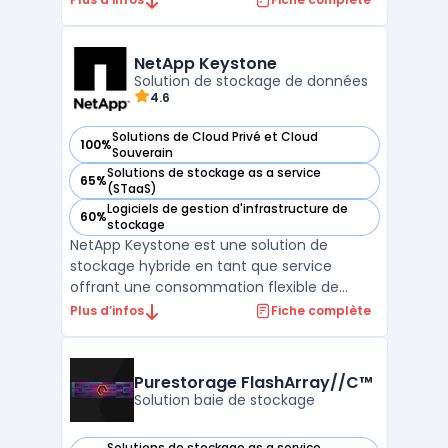
hautement disponible et évolutive. StorPool
se concentre sur les performances et la
flexibilité, ce qui en fait une solution idéale
NetApp Keystone
p ...
Solution de stockage de données
4.6
Solutions de Cloud Privé et Cloud
100%
— voir NetApp Keystone dans cette catégorie
Souverain
Solutions de stockage as a service
65%
— voir NetApp Keystone dans cette catégorie
(STaaS)
Logiciels de gestion d'infrastructure de
60%
— voir NetApp Keystone dans cette catégorie
stockage
NetApp Keystone est une solution de
stockage hybride en tant que service
offrant une consommation flexible de
cloud. Cette solution permet une gestion
Plus d’infos
Fiche complète
unifiée des données, facilitant l'intégration
multi-cloud et l'interopérabilité. NetApp
Keystone propose des options de
Purestorage FlashArray//C™
protection des données avec c ...
Solution baie de stockage
Solutions de stockage as a service