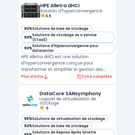
caractère évolutif, sa facilité d'utilisation et
HPE Alletra dHCI
sa ...
Solution d'hyperconvergence
4.5
90%
Solutions de baie de stockage
— voir HPE Alletra dHCI dans cette catégorie
Solutions de stockage as a service
90%
— voir HPE Alletra dHCI dans cette catégorie
(STaaS)
Solutions d'Hyperconvergence pour
90%
— voir HPE Alletra dHCI dans cette catégorie
datacenter
HPE Alletra dHCI est une solution
d'hyperconvergence conçue pour
transformer et simplifier la gestion des
infrastructures IT. En intégrant les capacités
Plus d’infos
Fiche complète
de HPE Nimble Storage, cette solution offre
une haute disponibilité, une performance
DataCore SANsymphony
optimisée et une sécur ...
Logiciel de virtualisation de
stockage
5
95%
Solutions de virtualisation de stockage
— voir DataCore SANsymphony dans cette catégorie
90%
Solutions de baie de stockage
— voir DataCore SANsymphony dans cette catégorie
Solutions de Reprise Après Sinistre
85%