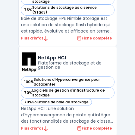
— voir HPE Nimble Storage dans cette catégorie
stockage
Solutions de stockage as a service
75%
— voir HPE Nimble Storage dans cette catégorie
(STaaS)
Baie de Stockage HPE Nimble Storage est
une solution de stockage flash hybride qui
est rapide, évolutive et efficace en termes
de coûts. Avec sa faible consommation
Plus d’infos
Fiche complète
d'énergie et son stockage de données
dédupliquées, la baie de stockage HPE
Nimble Storage peut être déployée pour la
NetApp HCI
sauvegarde, la réc ...
Plateforme de stockage et de
gestion de
Solutions d'Hyperconvergence pour
100%
— voir NetApp HCI dans cette catégorie
datacenter
Logiciels de gestion d'infrastructure de
70%
— voir NetApp HCI dans cette catégorie
stockage
70%
Solutions de baie de stockage
— voir NetApp HCI dans cette catégorie
NetApp HCI : une solution
d'hyperconvergence de pointe qui intègre
des fonctionnalités de stockage de classe
entreprise avec une évolutivité sans
Plus d’infos
Fiche complète
interruption pour répondre aux besoins des