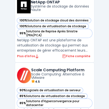
contenu distribué, Swarm offre une
NetApp ONTAP
alternative efficace aux ...
Système de stockage de données
haute
100%
Solution de stockage cloud des données
— voir NetApp ONTAP dans cette catégorie
100%
Solutions de virtualisation de stockage
— voir NetApp ONTAP dans cette catégorie
Solutions de Reprise Après Sinistre
95%
— voir NetApp ONTAP dans cette catégorie
(PRA/PCA)
NetApp ONTAP est une plateforme de
virtualisation de stockage qui permet aux
entreprises de gérer efficacement leurs
ressources de stockage. Grâce à sa
Plus d’infos
Fiche complète
technologie de clusterisation, ONTAP offre
une haute disponibilité, une performance
Scale Computing Platform
élevée et une scalabilité linéaire. La
Scale Computing: Alternative à
plateforme prend en charg ...
VMware
4.5
90%
Logiciels de virtualisation de serveur
— voir Scale Computing Platform dans cette catégorie
85%
Solutions de virtualisation de stockage
— voir Scale Computing Platform dans cette catégorie
Solutions d'Hyperconvergence pour
85%
— voir Scale Computing Platform dans cette catégorie
datacenter