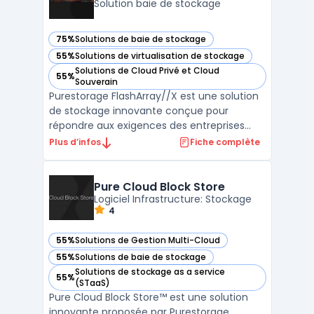
Solution baie de stockage
75%
Solutions de baie de stockage
— voir Purestorage FlashArray//X™ dans cette catégorie
55%
Solutions de virtualisation de stockage
— voir Purestorage FlashArray//X™ dans cette catégorie
Solutions de Cloud Privé et Cloud
55%
— voir Purestorage FlashArray//X™ dans cette catégorie
Souverain
Purestorage FlashArray//X est une solution
de stockage innovante conçue pour
répondre aux exigences des entreprises
modernes. Il s'agit d'une baie de stockage
Plus d’infos
Fiche complète
en mode bloc et fichier unifié,
spécialement conçue pour être robuste
tout en restant simple d'utilisation. Cette
Pure Cloud Block Store
technologie permet de boost ...
Logiciel Infrastructure: Stockage
4
55%
Solutions de Gestion Multi-Cloud
— voir Pure Cloud Block Store dans cette catégorie
55%
Solutions de baie de stockage
— voir Pure Cloud Block Store dans cette catégorie
Solutions de stockage as a service
55%
— voir Pure Cloud Block Store dans cette catégorie
(STaaS)
Pure Cloud Block Store™ est une solution
innovante proposée par Purestorage,