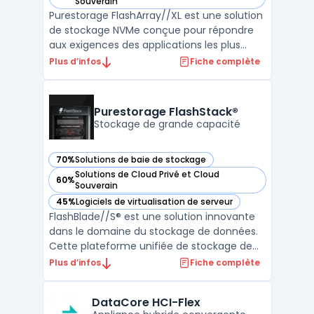
— voir Purestorage FlashArray//XL™ dans cette catégorie
Souverain
Purestorage FlashArray//XL est une solution
de stockage NVMe conçue pour répondre
aux exigences des applications les plus
exigeantes dans un monde numérique en
Plus d’infos
Fiche complète
rapide évolution. Cette solution offre des
performances, une échelle et une sécurité
optimales pour permettre aux entreprises
Purestorage FlashStack®
de rester comp ...
Stockage de grande capacité
70%
Solutions de baie de stockage
— voir Purestorage FlashStack® dans cette catégorie
Solutions de Cloud Privé et Cloud
60%
— voir Purestorage FlashStack® dans cette catégorie
Souverain
45%
Logiciels de virtualisation de serveur
— voir Purestorage FlashStack® dans cette catégorie
FlashBlade//S® est une solution innovante
dans le domaine du stockage de données.
Cette plateforme unifiée de stockage de
fichiers et d'objets est entièrement basée
Plus d’infos
Fiche complète
sur la technologie flash, offrant ainsi une
performance optimale pour les entreprises
DataCore HCI-Flex
nécessitant une baie de stockage de très