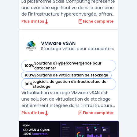
La plateforme Scale Computing représente
une avancée significative dans le domaine
de l'infrastructure hyperconvergée, offrant
une solution complète qui intègre serveurs,
Plus d’infos
Fiche complète
stockage, et virtualisation. Cette approche
simplifiée permet aux entreprises de toutes
tailles de bénéficier d'une gestion plus ...
VMware vSAN
Stockage virtuel pour datacenters
Solutions d'Hyperconvergence pour
100%
— voir VMware vSAN dans cette catégorie
datacenter
100%
Solutions de virtualisation de stockage
— voir VMware vSAN dans cette catégorie
Logiciels de gestion d'infrastructure de
90%
— voir VMware vSAN dans cette catégorie
stockage
Virtualisation stockage VMware vSAN est
une solution de virtualisation de stockage
entièrement intégrée dans l'infrastructure
VMware. Cette technologie offre une
Plus d’infos
Fiche complète
solution de stockage défini par logiciel qui
s'exécute sur des serveurs x86 existants et
qui fournit un stockage hautement évolutif