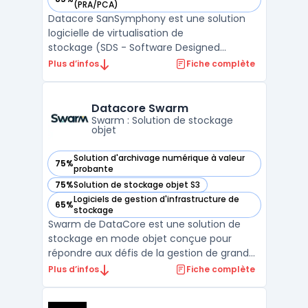
— voir DataCore SANsymphony dans cette catégorie
(PRA/PCA)
Datacore SanSymphony est une solution
logicielle de virtualisation de
stockage (SDS - Software Designed
Storage) proposée par Datacore. Elle
Plus d’infos
Fiche complète
permet aux entreprises de centraliser et de
gérer efficacement leur infrastructure de
stockage, en tirant parti de fonctionn ...
Datacore Swarm
Swarm : Solution de stockage
objet
Solution d'archivage numérique à valeur
75%
— voir Datacore Swarm dans cette catégorie
probante
75%
Solution de stockage objet S3
— voir Datacore Swarm dans cette catégorie
Logiciels de gestion d'infrastructure de
65%
— voir Datacore Swarm dans cette catégorie
stockage
Swarm de DataCore est une solution de
stockage en mode objet conçue pour
répondre aux défis de la gestion de grandes
quantités de données. Face à la croissance
Plus d’infos
Fiche complète
rapide des ensembles de données et aux
besoins de cas d'utilisation basés sur du