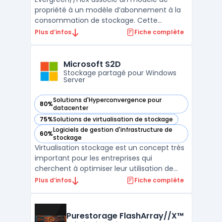
propriété à un modèle d’abonnement à la
consommation de stockage. Cette
combinaison offre un coût initial inférieur
Plus d’infos
Fiche complète
par rapport aux méthodes traditionnelles
d'achat de stockage. Grâce à cette
approche, les entreprises peuvent libérer
Microsoft S2D
des ressources financières po ...
Stockage partagé pour Windows
Server
Solutions d'Hyperconvergence pour
80%
— voir Microsoft S2D dans cette catégorie
datacenter
75%
Solutions de virtualisation de stockage
— voir Microsoft S2D dans cette catégorie
Logiciels de gestion d'infrastructure de
60%
— voir Microsoft S2D dans cette catégorie
stockage
Virtualisation stockage est un concept très
important pour les entreprises qui
cherchent à optimiser leur utilisation de
stockage de données. Avec Microsoft S2D,
Plus d’infos
Fiche complète
vous pouvez tirer parti de la virtualisation
stockage pour offrir une haute disponibilité,
des performances et une évolutivité
Purestorage FlashArray//X™
exceptionne ...