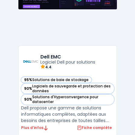
et rés ...
Dell EMC
Logiciel Dell pour solutions
4.4
95%
Solutions de baie de stockage
— voir Dell EMC dans cette catégorie
Logiciels de sauvegarde et protection des
90%
— voir Dell EMC dans cette catégorie
données
Solutions d'Hyperconvergence pour
90%
— voir Dell EMC dans cette catégorie
datacenter
Dell propose une gamme de solutions
informatiques complètes, adaptées aux
besoins des entreprises de toutes tailles.
Ses logiciels d'entreprise sont conçus pour
Plus d’infos
Fiche complète
améliorer la gestion des systèmes, la