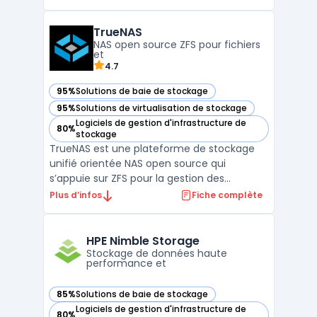
plateforme. StarWind Virtual SAN est une
solution de stockage hyper-convergée qui
TrueNAS
permet de virtualiser les clusters de
NAS open source ZFS pour fichiers
serveurs et de les transforme ...
et
4.7
95%
Solutions de baie de stockage
— voir TrueNAS dans cette catégorie
95%
Solutions de virtualisation de stockage
— voir TrueNAS dans cette catégorie
Logiciels de gestion d'infrastructure de
80%
— voir TrueNAS dans cette catégorie
stockage
TrueNAS est une plateforme de stockage
unifié orientée NAS open source qui
s’appuie sur ZFS pour la gestion des
données, les snapshots et la réplication. Elle
Plus d’infos
Fiche complète
existe en deux éditions : TrueNAS CORE
(base FreeBSD, scale-up) et TrueNAS SCALE
(base Debian, scale-up/scale-out) afin de
HPE Nimble Storage
répondre à des bes ...
Stockage de données haute
performance et
85%
Solutions de baie de stockage
— voir HPE Nimble Storage dans cette catégorie
Logiciels de gestion d'infrastructure de
80%