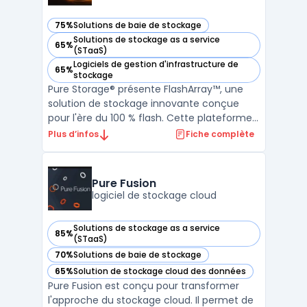
75%
Solutions de baie de stockage
— voir Purestorage FlashArray™ dans cette catégorie
Solutions de stockage as a service
65%
— voir Purestorage FlashArray™ dans cette catégorie
(STaaS)
Logiciels de gestion d'infrastructure de
65%
— voir Purestorage FlashArray™ dans cette catégorie
stockage
Pure Storage® présente FlashArray™, une
solution de stockage innovante conçue
pour l'ère du 100 % flash. Cette plateforme
offre une expérience native et unifiée en
Plus d’infos
Fiche complète
[mode bloc] et services de fichiers. Elle se
distingue comme la première plateforme
de stockage en mode bloc et fichier
Pure Fusion
véritablement un ...
logiciel de stockage cloud
Solutions de stockage as a service
85%
— voir Pure Fusion dans cette catégorie
(STaaS)
70%
Solutions de baie de stockage
— voir Pure Fusion dans cette catégorie
65%
Solution de stockage cloud des données
— voir Pure Fusion dans cette catégorie
Pure Fusion est conçu pour transformer
l'approche du stockage cloud. Il permet de