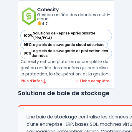
sécurité des données et optimiser les
Cohesity
infrastructures IT. Les produits Dell incluent
Gestion unifiée des données multi-
des serveurs, de ...
cloud
4.7
Solutions de Reprise Après Sinistre
100%
— voir Cohesity dans cette catégorie
(PRA/PCA)
95%
Logiciels de sauvegarde cloud sécurisée
— voir Cohesity dans cette catégorie
Logiciels de sauvegarde et protection des
90%
— voir Cohesity dans cette catégorie
données
Cohesity est une plateforme complète de
gestion unifiée des données qui centralise
la protection, la récupération, et la gestion
des données sur des environnements
Plus d’infos
Fiche complète
multi-cloud, on-premise et hybrides.
Solutions de baie de stockage
Conçue pour simplifier la gestion des silos
de données et améliorer la cyber-résilience
des entrepr ...
Une baie de
stockage
centralise les données c
d'une entreprise : ERP, bases SQL, machines virtu
sauvegardes, référentiels clients. Contrairemen