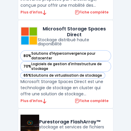
conçue pour offrir une mobilité des
données optimale, une protection des
Plus d’infos
Fiche complète
données robuste et une expérience
utilisateur homogène, que ce soit dans AWS
Microsoft Storage Spaces
ou Google Cloud. Cette technologie
Direct
permet une efficacité accrue au niveau ...
Stockage distribué haute
disponibilité
Solutions d'Hyperconvergence pour
80%
— voir Microsoft Storage Spaces Direct dans cette catégori
datacenter
Logiciels de gestion d'infrastructure de
70%
— voir Microsoft Storage Spaces Direct dans cette catégori
stockage
65%
Solutions de virtualisation de stockage
— voir Microsoft Storage Spaces Direct dans cette catégori
Microsoft Storage Spaces Direct est une
technologie de stockage en cluster qui
offre une solution de stockage
hyperconvergée pour les environnements
Plus d’infos
Fiche complète
Windows Server. Elle permet de créer un
pool de stockage partagé à partir de
disques locaux disponibles sur chaque
Purestorage FlashArray™
nœud de cluster. Les données sont di ...
stockage et services de fichiers