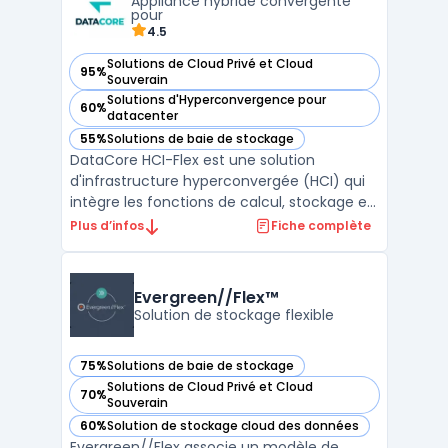
Appliance hybride convergente
grande c ...
pour
4.5
Solutions de Cloud Privé et Cloud
95%
— voir DataCore HCI-Flex dans cette catégorie
Souverain
Solutions d'Hyperconvergence pour
60%
— voir DataCore HCI-Flex dans cette catégorie
datacenter
55%
Solutions de baie de stockage
— voir DataCore HCI-Flex dans cette catégorie
DataCore HCI-Flex est une solution
d'infrastructure hyperconvergée (HCI) qui
intègre les fonctions de calcul, stockage et
réseau dans une seule appliance. Cette
Plus d’infos
Fiche complète
intégration simplifie la gestion de
l'infrastructure IT, réduisant ainsi la
complexité et les coûts. DataCore HCI-Flex
Evergreen//Flex™
se distingue par sa ...
Solution de stockage flexible
75%
Solutions de baie de stockage
— voir Evergreen//Flex™ dans cette catégorie
Solutions de Cloud Privé et Cloud
70%
— voir Evergreen//Flex™ dans cette catégorie
Souverain
60%
Solution de stockage cloud des données
— voir Evergreen//Flex™ dans cette catégorie
Evergreen//Flex associe un modèle de