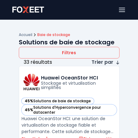
Ouver
Accueil
Baie de stockage
Solutions de baie de stockage
Filtres
33 résultats
Trier par
Huawei OceanStor HCI
Stockage et virtualisation
simplifiés
45%
Solutions de baie de stockage
— voir Huawei OceanStor HCI dans cette catégorie
Solutions d'Hyperconvergence pour
45%
— voir Huawei OceanStor HCI dans cette catégorie
datacenter
Huawei OceanStor HCI: une solution de
virtualisation de stockage fiable et
performante. Cette solution de stockage