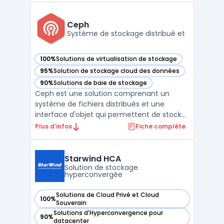
entreprises modernes. La plate-forme
NetApp HCI offre une infrastructure
Ceph
évolutive et automatisée permettant au ...
Système de stockage distribué et
100%
Solutions de virtualisation de stockage
— voir Ceph dans cette catégorie
95%
Solution de stockage cloud des données
— voir Ceph dans cette catégorie
90%
Solutions de baie de stockage
— voir Ceph dans cette catégorie
Ceph est une solution comprenant un
système de fichiers distribués et une
interface d'objet qui permettent de stocker
et de récupérer des données sans passer
Plus d’infos
Fiche complète
par une baie de stockage traditionnelle. Il
est open source et est conçu pour être
hautement évolutif et résilient aux pannes.
Starwind HCA
Avec Ceph, les ...
Solution de stockage
hyperconvergée
Solutions de Cloud Privé et Cloud
100%
— voir Starwind HCA dans cette catégorie
Souverain
Solutions d'Hyperconvergence pour
90%
— voir Starwind HCA dans cette catégorie
datacenter