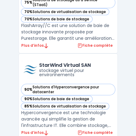
75%
— voir Purestorage FlashArray//C™ dans cette catégorie
(STaaS)
70%
Solutions de virtualisation de stockage
— voir Purestorage FlashArray//C™ dans cette catégorie
70%
Solutions de baie de stockage
— voir Purestorage FlashArray//C™ dans cette catégorie
FlashArray//C est une solution de baie de
stockage innovante proposée par
Purestorage. Elle garantit une amélioration
notable des performances, avec une
Plus d’infos
Fiche complète
hausse jusqu'à 40 % et une efficacité
énergétique accrue de 80 %, sans coûts
additionnels. Cette technologie offre une
StarWind Virtual SAN
disponibilité garantie à 99, ...
stockage virtuel pour
environnements
Solutions d'Hyperconvergence pour
90%
— voir StarWind Virtual SAN dans cette catégorie
datacenter
90%
Solutions de baie de stockage
— voir StarWind Virtual SAN dans cette catégorie
85%
Solutions de virtualisation de stockage
— voir StarWind Virtual SAN dans cette catégorie
Hyperconvergence est une technologie
avancée qui simplifie la gestion de
l'infrastructure IT. Elle combine stockage,
réseau et traitement en une seule
Plus d’infos
Fiche complète