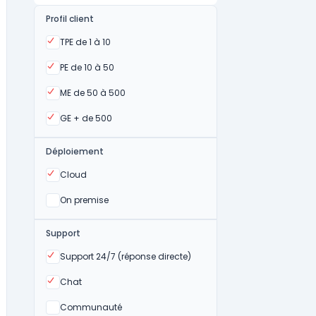
Profil client
Oui
TPE de 1 à 10
Oui
PE de 10 à 50
Oui
ME de 50 à 500
Oui
GE + de 500
Déploiement
Oui
Cloud
Oui
On premise
Support
Oui
Support 24/7 (réponse directe)
Oui
Chat
Non
Communauté