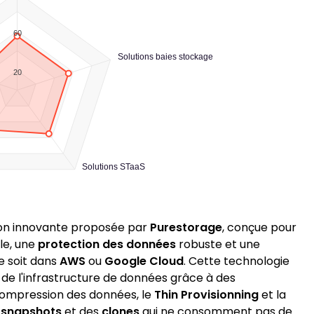
60
Solutions baies stockage
20
Solutions STaaS
ion innovante proposée par
Purestorage
, conçue pour
le, une
protection des données
robuste et une
e soit dans
AWS
ou
Google Cloud
. Cette technologie
de l'infrastructure de données grâce à des
 compression des données, le
Thin Provisionning
et la
s
snapshots
et des
clones
qui ne consomment pas de