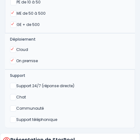
Oui
PE de 10 à 50
Oui
ME de 50 à 500
Oui
GE + de 500
Déploiement
Oui
Cloud
Oui
On premise
Support
Non
Support 24/7 (réponse directe)
Non
Chat
Non
Communauté
Non
Support téléphonique
Présentation de StorPool