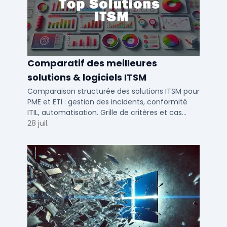
Comparatif des meilleures
solutions & logiciels ITSM
Comparaison structurée des solutions ITSM pour
PME et ETI : gestion des incidents, conformité
ITIL, automatisation. Grille de critères et cas
d'usage par taille d'entreprise.
28 juil.