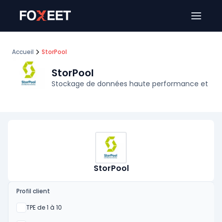
Ouver
Accueil
StorPool
StorPool
Stockage de données haute performance et
StorPool
Profil client
Oui
TPE de 1 à 10