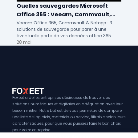
Quelles sauvegardes Microsoft
Office 365 : Veeam, Commvault,
Netapp
Veeam Office 365, Commvault & Netapp : 3
solutions de sauvegarde pour parer à une
éventuelle perte de vos données office 365.
Voici notre ...
28 mai
Foxeet aide les entreprises désireuses de trouver des
solutions numériques et digitales en adéquation avec leur
besoin métier. Notre but est de vous permettre de comparer
une liste de logiciels, matériels ou service, filtrable selon leurs
caractéristiques, pour que vous puissiez faire le bon choix
pour votre entreprise.
Vous êtes éditeur?