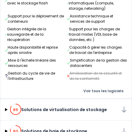
avec le stockage flash
informatiques (compute,
storage, networking)
Support pour le déploiement de
Assistance technique et
conteneurs
services de support
Gestion intégrée de la
Support pour les charges de
sauvegarde et de la
travail mixtes (VDI, base de
récupération
données, etc.)
Haute disponibilité et reprise
Capacité à gérer les charges
après sinistre
de travail de l'entreprise
Mise à l'échelle linéaire des
Simplification de la gestion des
ressources
datacenters
Gestion du cycle de vie de
Amélioration de la sécurité et
l'infrastructure
de la conformité
Voir tous les logiciels
85% de compatibilité
Solutions de virtualisation de stockage
85
80% de compatibilité
Solutions de baie de stockage
80