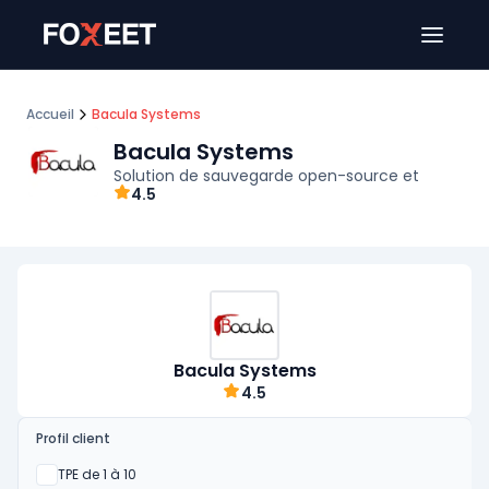
Ouver
Accueil
Bacula Systems
Bacula Systems
Solution de sauvegarde open-source et
4.5
Bacula Systems
4.5
Profil client
Oui
TPE de 1 à 10