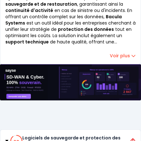
sauvegarde et de restauration
, garantissant ainsi la
continuité d'activité
en cas de sinistre ou d'incidents. En
offrant un contrôle complet sur les données,
Bacula
Systems
est un outil idéal pour les entreprises cherchant à
unifier leur stratégie de
protection des données
tout en
optimisant les coûts. La solution inclut également un
support technique
de haute qualité, offrant une
assistance personnalisée pour assurer une
cyber-
résilience
maximale.
Voir plus
Catégories
90% de compatibilité
Logiciels de sauvegarde et protection des