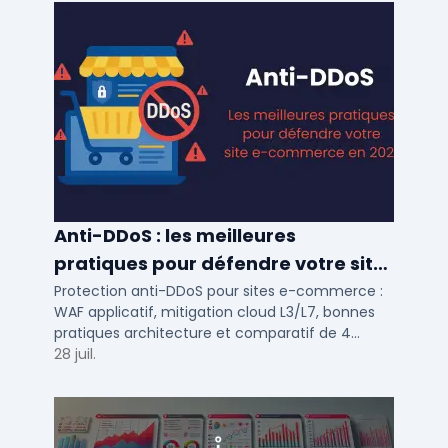
Anti-DDoS : les meilleures
pratiques pour défendre votre site
e-commerce en 2025
Protection anti-DDoS pour sites e-commerce :
WAF applicatif, mitigation cloud L3/L7, bonnes
pratiques architecture et comparatif de 4
solutions testees par des DSI en 2025.
28 juil.