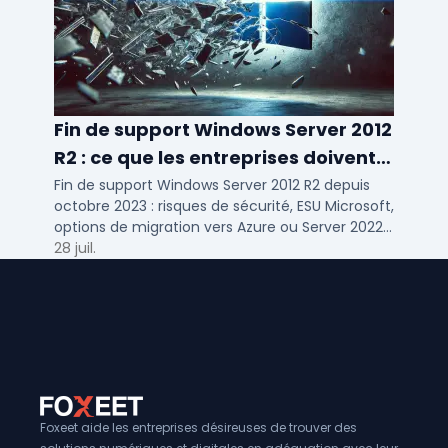
Fin de support Windows Server 2012
R2 : ce que les entreprises doivent
savoir
Fin de support Windows Server 2012 R2 depuis
octobre 2023 : risques de sécurité, ESU Microsoft,
options de migration vers Azure ou Server 2022
pour TPE, PME et ETI.
28 juil.
Foxeet aide les entreprises désireuses de trouver des