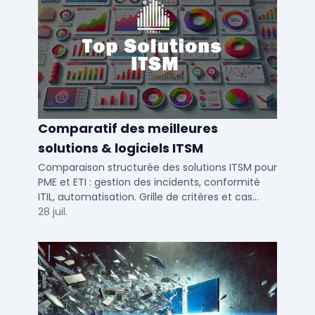
Comparatif des meilleures
solutions & logiciels ITSM
Comparaison structurée des solutions ITSM pour
PME et ETI : gestion des incidents, conformité
ITIL, automatisation. Grille de critères et cas
d'usage par taille d'entreprise.
28 juil.