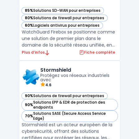
85%
Solutions SD-WAN pour entreprises
— voir WatchGuard Firebox dans cette catégorie
80%
Solutions de firewall pour entreprises
— voir WatchGuard Firebox dans cette catégorie
60%
Logiciels antivirus pour entreprises
— voir WatchGuard Firebox dans cette catégorie
WatchGuard Firebox se positionne comme
une solution de premier plan dans le
domaine de la sécurité réseau unifiée, en
offrant une gamme complète de
Plus d’infos
Fiche complète
fonctionnalités pour protéger les
entreprises contre les menaces
Stormshield
numériques en constante évolution. Cette
Protégez vos réseaux industriels
plateforme intègre une gestion réseau
avec
centrali ...
4.6
90%
Solutions de firewall pour entreprises
— voir Stormshield dans cette catégorie
Solutions EPP & EDR de protection des
90%
— voir Stormshield dans cette catégorie
endpoints
Solutions SASE (Secure Access Service
70%
— voir Stormshield dans cette catégorie
Edge)
Stormshield est un acteur européen de la
cybersécurité, offrant des solutions
certifiées pour protéger les réseaux, les