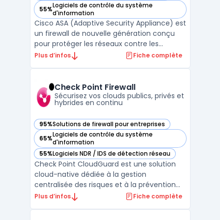
Logiciels de contrôle du système
55%
— voir Cisco ASA dans cette catégorie
d'information
Cisco ASA (Adaptive Security Appliance) est
un firewall de nouvelle génération conçu
pour protéger les réseaux contre les
menaces en constante évolution. Il
Plus d’infos
Fiche complète
combine une fonction de pare-feu, une
fonction de VPN, une fonction de
protection contre les attaques
Check Point Firewall
malveillantes et une fonction de gestion ...
Sécurisez vos clouds publics, privés et
hybrides en continu
95%
Solutions de firewall pour entreprises
— voir Check Point Firewall dans cette catégorie
Logiciels de contrôle du système
65%
— voir Check Point Firewall dans cette catégorie
d'information
55%
Logiciels NDR / IDS de détection réseau
— voir Check Point Firewall dans cette catégorie
Check Point CloudGuard est une solution
cloud-native dédiée à la gestion
centralisée des risques et à la prévention
des menaces pour les environnements
Plus d’infos
Fiche complète
applicatifs et les infrastructures hybrides. En
déployant leurs applications sur plusieurs