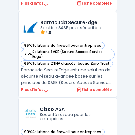
pare-feu de la marque, il repose sur une
Plus d’infos
Fiche complète
architecture modulaire garantissant
stabilité, sécurité et performance. Basé sur
FreeBSD, il offre un environnement robuste
Barracuda SecureEdge
et une programma ...
Solution SASE pour sécurité et
4.5
95%
Solutions de firewall pour entreprises
— voir Barracuda SecureEdge dans cette catégorie
Solutions SASE (Secure Access Service
75%
— voir Barracuda SecureEdge dans cette catégorie
Edge)
65%
Solutions ZTNA d'accès réseau Zero Trust
— voir Barracuda SecureEdge dans cette catégorie
Barracuda SecureEdge est une solution de
sécurité réseau avancée basée sur les
principes du SASE (Secure Access Service
Edge), une architecture qui combine les
Plus d’infos
Fiche complète
fonctionnalités réseau et de sécurité dans
une plateforme cloud unique. Cette
approche permet aux entreprises de
Cisco ASA
centraliser la gestion de l ...
Sécurité réseau pour les
entreprises
90%
Solutions de firewall pour entreprises
— voir Cisco ASA dans cette catégorie