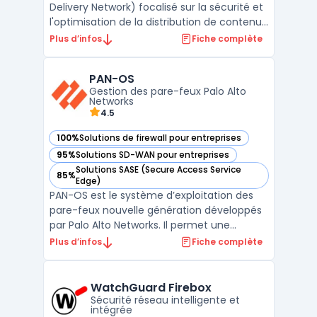
Delivery Network) focalisé sur la sécurité et
l'optimisation de la distribution de contenus
digitaux. Sa technologie avancée assure
Plus d’infos
Fiche complète
une amélioration significative des temps de
chargement des sites, tout en protégeant
PAN-OS
activement contre diverses menaces en
Gestion des pare-feux Palo Alto
ligne ...
Networks
4.5
100%
Solutions de firewall pour entreprises
— voir PAN-OS dans cette catégorie
95%
Solutions SD-WAN pour entreprises
— voir PAN-OS dans cette catégorie
Solutions SASE (Secure Access Service
85%
— voir PAN-OS dans cette catégorie
Edge)
PAN-OS est le système d’exploitation des
pare-feux nouvelle génération développés
par Palo Alto Networks. Il permet une
gestion avancée de la sécurité réseau en
Plus d’infos
Fiche complète
intégrant des technologies telles que App-
ID, User-ID et Device-ID. Ces fonctionnalités
assurent un contrôle précis des
WatchGuard Firebox
applications, des u ...
Sécurité réseau intelligente et
intégrée