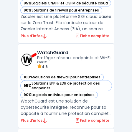
95%
Logiciels CNAPP et CSPM de sécurité cloud
— voir Zscaler dans cette catégorie
90%
Solutions de firewall pour entreprises
— voir Zscaler dans cette catégorie
Zscaler est une plateforme SSE cloud basée
sur le Zero Trust. Elle s’articule autour de
Zscaler Internet Access (ZIA), un secure
web gateway cloud opéré en proxy cloud
Plus d’infos
Fiche complète
pour sécuriser l’accès web et SaaS, et de
fonctions CASB cloud pour le contrôle et la
WatchGuard
protection des données. L’architecture en
Protégez réseau, endpoints et Wi-Fi
prox ...
avec
4.8
100%
Solutions de firewall pour entreprises
— voir WatchGuard dans cette catégorie
Solutions EPP & EDR de protection des
95%
— voir WatchGuard dans cette catégorie
endpoints
90%
Logiciels antivirus pour entreprises
— voir WatchGuard dans cette catégorie
WatchGuard est une solution de
cybersécurité intégrée, reconnue pour sa
capacité à fournir une protection complète
et simplifiée des réseaux, des endpoints et
Plus d’infos
Fiche complète
des utilisateurs. Avec des outils conçus pour