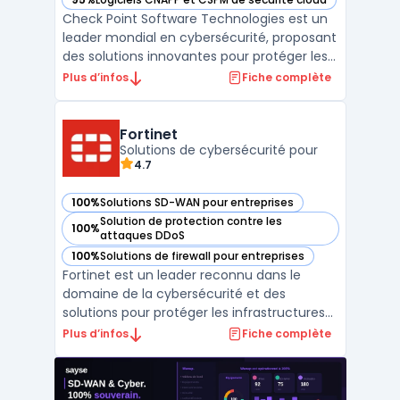
— voir Check Point Software dans cette catégorie
Check Point Software Technologies est un
leader mondial en cybersécurité, proposant
des solutions innovantes pour protéger les
entreprises contre les cybermenaces de
Plus d’infos
Fiche complète
cinquième génération. Grâce à une
approche intégrée, Check Point offre une
protection complète pour les réseaux, le
Fortinet
cloud, et les appa ...
Solutions de cybersécurité pour
4.7
100%
Solutions SD-WAN pour entreprises
— voir Fortinet dans cette catégorie
Solution de protection contre les
100%
— voir Fortinet dans cette catégorie
attaques DDoS
100%
Solutions de firewall pour entreprises
— voir Fortinet dans cette catégorie
Fortinet est un leader reconnu dans le
domaine de la cybersécurité et des
solutions pour protéger les infrastructures
numériques des entreprises. Avec son
Plus d’infos
Fiche complète
approche unifiée et intégrée, Fortinet
répond aux besoins en sécurité réseau,
cloud, et des terminaux, tout en assurant la