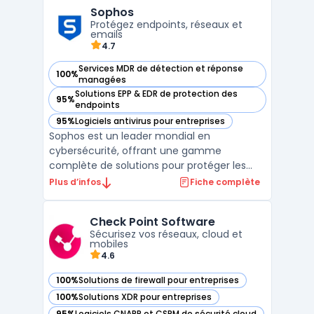
les entreprises de toutes tailles,
Sophos
WatchGuard facilite la gestion de la
Protégez endpoints, réseaux et
sécurité grâce à des so ...
emails
4.7
Services MDR de détection et réponse
100%
— voir Sophos dans cette catégorie
managées
Solutions EPP & EDR de protection des
95%
— voir Sophos dans cette catégorie
endpoints
95%
Logiciels antivirus pour entreprises
— voir Sophos dans cette catégorie
Sophos est un leader mondial en
cybersécurité, offrant une gamme
complète de solutions pour protéger les
endpoints, les réseaux, les applications
Plus d’infos
Fiche complète
cloud, et les utilisateurs. Grâce à une
approche intégrée, Sophos combine des
Check Point Software
technologies avancées avec une gestion
Sécurisez vos réseaux, cloud et
centralisée pour simplifier la cybers ...
mobiles
4.6
100%
Solutions de firewall pour entreprises
— voir Check Point Software dans cette catégorie
100%
Solutions XDR pour entreprises
— voir Check Point Software dans cette catégorie
95%
Logiciels CNAPP et CSPM de sécurité cloud