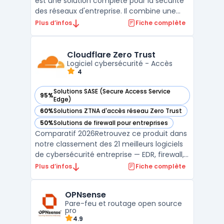
est une solution complète pour la sécurité
des réseaux d'entreprise. Il combine une
variété de fonctionnalités de sécurité, y
Plus d’infos
Fiche complète
compris un firewall, une protection contre
les menaces, la détection d'intrusion, le
filtrage de contenu et la segmentation
Cloudflare Zero Trust
réseau. La ...
Logiciel cybersécurité - Accès
4
Solutions SASE (Secure Access Service
95%
— voir Cloudflare Zero Trust dans cette catégorie
Edge)
60%
Solutions ZTNA d'accès réseau Zero Trust
— voir Cloudflare Zero Trust dans cette catégorie
50%
Solutions de firewall pour entreprises
— voir Cloudflare Zero Trust dans cette catégorie
Comparatif 2026Retrouvez ce produit dans
notre classement des 21 meilleurs logiciels
de cybersécurité entreprise — EDR, firewall,
SIEM, XDR. ...
Plus d’infos
Fiche complète
OPNsense
Pare-feu et routage open source
pro
4.9