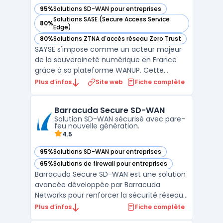
95%
Solutions SD-WAN pour entreprises
— voir Sayse dans cette catégorie
Solutions SASE (Secure Access Service
80%
— voir Sayse dans cette catégorie
Edge)
80%
Solutions ZTNA d'accès réseau Zero Trust
— voir Sayse dans cette catégorie
SAYSE s'impose comme un acteur majeur
de la souveraineté numérique en France
grâce à sa plateforme WANUP. Cette
solution de SD-WAN permet aux entreprises
Plus d’infos
Site web
Fiche complète
de s'affranchir de la dépendance vis-à-vis
d'un opérateur unique en agrégeant
Barracuda Secure SD-WAN
plusieurs types d'accès comme la fibre
Solution SD-WAN sécurisé avec pare-
optique, la 4G/5G ou le satel ...
feu nouvelle génération.
4.5
95%
Solutions SD-WAN pour entreprises
— voir Barracuda Secure SD-WAN dans cette catégorie
65%
Solutions de firewall pour entreprises
— voir Barracuda Secure SD-WAN dans cette catégorie
Barracuda Secure SD-WAN est une solution
avancée développée par Barracuda
Networks pour renforcer la sécurité réseau
et optimiser la connectivité des entreprises.
Plus d’infos
Fiche complète
Conçu pour les environnements cloud et