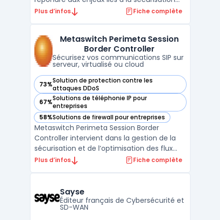
des réseaux OT et SCADA. Ce logiciel
Plus d’infos
Fiche complète
s’adresse aux structures impliquées dans
l’industrie, l’énergie, les transports et les
Metaswitch Perimeta Session
services publics, pour la gestion de
Border Controller
l’interface e ...
Sécurisez vos communications SIP sur
serveur, virtualisé ou cloud
Solution de protection contre les
73%
— voir Metaswitch Perimeta Session Border Controller dans
attaques DDoS
Solutions de téléphonie IP pour
67%
— voir Metaswitch Perimeta Session Border Controller dans
entreprises
58%
Solutions de firewall pour entreprises
— voir Metaswitch Perimeta Session Border Controller dans
Metaswitch Perimeta Session Border
Controller intervient dans la gestion de la
sécurisation et de l’optimisation des flux
voix sur réseaux opérateurs et entreprises.
Plus d’infos
Fiche complète
Ce logiciel se concentre sur la protection
du trunk SIP contre les intrusions tout en
contrôlant le trafic télécom. Les opérateurs
Sayse
mob ...
Éditeur français de Cybersécurité et
SD-WAN