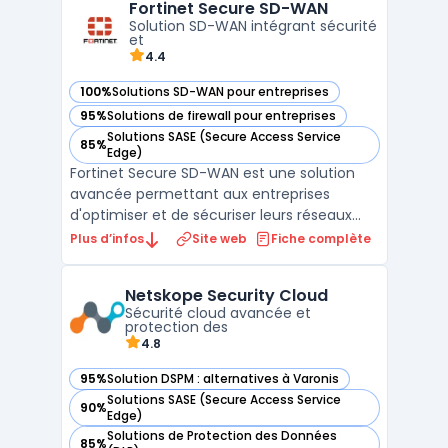
Fortinet Secure SD-WAN
clouds publics et privés, les organisations
Solution SD-WAN intégrant sécurité
rencontrent d ...
et
4.4
100%
Solutions SD-WAN pour entreprises
— voir Fortinet Secure SD-WAN dans cette catégorie
95%
Solutions de firewall pour entreprises
— voir Fortinet Secure SD-WAN dans cette catégorie
Solutions SASE (Secure Access Service
85%
— voir Fortinet Secure SD-WAN dans cette catégorie
Edge)
Fortinet Secure SD-WAN est une solution
avancée permettant aux entreprises
d'optimiser et de sécuriser leurs réseaux
étendus (Wide Area Networks). Intégrant
Plus d’infos
Site web
Fiche complète
nativement les fonctionnalités SD-WAN et
de sécurité réseau, cette plateforme
Netskope Security Cloud
assure une connectivité fiable et
Sécurité cloud avancée et
performante tout en protégeant ...
protection des
4.8
95%
Solution DSPM : alternatives à Varonis
— voir Netskope Security Cloud dans cette catégorie
Solutions SASE (Secure Access Service
90%
— voir Netskope Security Cloud dans cette catégorie
Edge)
Solutions de Protection des Données
85%