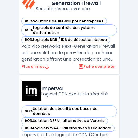
Generation Firewall
orientée ...
Sécurité réseau avancée
85%
Solutions de firewall pour entreprises
— voir Palo Alto Networks Next-Generation Firewall dans ce
Logiciels de contrôle du système
65%
— voir Palo Alto Networks Next-Generation Firewall dans ce
d'information
50%
Logiciels NDR / IDS de détection réseau
— voir Palo Alto Networks Next-Generation Firewall dans ce
Palo Alto Networks Next-Generation Firewall
est une solution de pare-feu de prochaine
génération offrant une protection et une
visibilité complètes pour les entreprises de
Plus d’infos
Fiche complète
toutes tailles. Cette solution offre une
défense automatisée contre les menaces
de sécurité grâce à une combinaison de
Imperva
préventio ...
Logiciel CDN axé sur la sécurité.
Solution de sécurité des bases de
90%
— voir Imperva dans cette catégorie
données
90%
Solution DSPM : alternatives à Varonis
— voir Imperva dans cette catégorie
85%
Logiciels WAAP : alternatives à Cloudflare
— voir Imperva dans cette catégorie
Imperva est un logiciel de CDN (Content