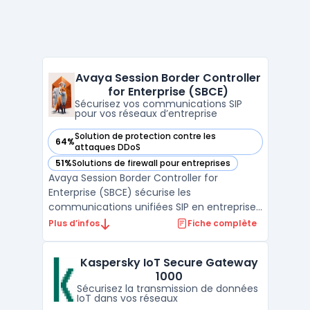
Avaya Session Border Controller
for Enterprise (SBCE)
Sécurisez vos communications SIP
pour vos réseaux d’entreprise
Solution de protection contre les
64%
— voir Avaya Session Border Controller for Enterprise (SBCE
attaques DDoS
51%
Solutions de firewall pour entreprises
— voir Avaya Session Border Controller for Enterprise (SBCE
Avaya Session Border Controller for
Enterprise (SBCE) sécurise les
communications unifiées SIP en entreprise
et gère les flux entre réseaux internes et
Plus d’infos
Fiche complète
opérateurs. Sa double édition Standard
Services et Advanced Services cible les
Kaspersky IoT Secure Gateway
besoins des grandes structures disposant
1000
de déploiements voix et vidé ...
Sécurisez la transmission de données
IoT dans vos réseaux