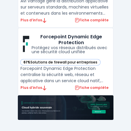
Avi Vantage gère la distribution applicative
sur serveurs standards, machines virtuelles
et conteneurs dans les environnements
entreprises qui opèrent à la fois sur site et
Plus d’infos
Fiche complète
dans le cloud. Ce logiciel cible les grandes
organisations qui souhaitent centraliser la
Forcepoint Dynamic Edge
gestion, automatiser le load balancing ...
Protection
Protégez vos réseaux distribués avec
une sécurité cloud unifiée
61%
Solutions de firewall pour entreprises
— voir Forcepoint Dynamic Edge Protection dans cette caté
Forcepoint Dynamic Edge Protection
centralise la sécurité web, réseau et
applicative dans un service cloud natif,
sans nécessiter d’appliances locales. Cette
Plus d’infos
Fiche complète
solution s’adresse aux entreprises et
agences ayant des sites distants, des
réseaux Wi-Fi d’accueil ou des liens SASE
avec gestion centralisée ...