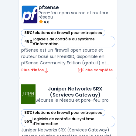
hybrides, ce SD-WAN sécurisé intègre des
pfSense
fonctionnalités de pare-feu nouvelle
Pare-feu open source et routeur
génération, garantis ...
réseau
4.8
85%
Solutions de firewall pour entreprises
— voir pfSense dans cette catégorie
Logiciels de contrôle du système
45%
— voir pfSense dans cette catégorie
d'information
pfSense est un firewall open source et
routeur basé sur FreeBSD, disponible en
pfSense Community Edition (gratuit) et
pfSense Plus (avec services et support). La
Plus d’infos
Fiche complète
solution s’emploie sur appliance Netgate,
en machine virtuelle ou en cloud public.
Pour les organisations cherchant une
Juniper Networks SRX
(Services Gateway)
consolidation rése ...
Sécurise le réseau et pare-feu pro
80%
Solutions de firewall pour entreprises
— voir Juniper Networks SRX (Services Gateway) dans cette
Logiciels de contrôle du système
55%
— voir Juniper Networks SRX (Services Gateway) dans cette
d'information
Juniper Networks SRX (Services Gateway)