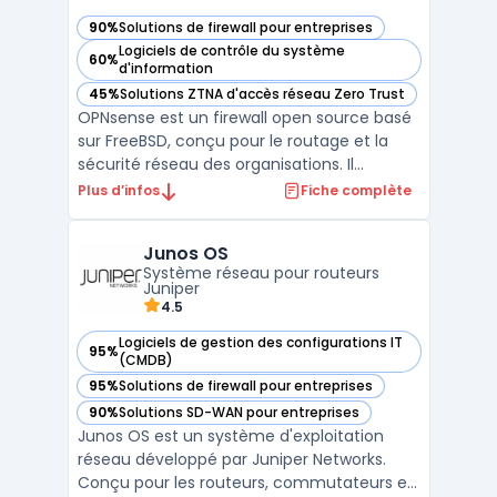
90%
Solutions de firewall pour entreprises
— voir OPNsense dans cette catégorie
Logiciels de contrôle du système
60%
— voir OPNsense dans cette catégorie
d'information
45%
Solutions ZTNA d'accès réseau Zero Trust
— voir OPNsense dans cette catégorie
OPNsense est un firewall open source basé
sur FreeBSD, conçu pour le routage et la
sécurité réseau des organisations. Il
propose un pare-feu à états, la gestion des
Plus d’infos
Fiche complète
VLAN, le NAT, la haute disponibilité et un
firewall entreprise extensible via plugins.
Junos OS
L’interface Web permet l’administration, les
Système réseau pour routeurs
mis ...
Juniper
4.5
Logiciels de gestion des configurations IT
95%
— voir Junos OS dans cette catégorie
(CMDB)
95%
Solutions de firewall pour entreprises
— voir Junos OS dans cette catégorie
90%
Solutions SD-WAN pour entreprises
— voir Junos OS dans cette catégorie
Junos OS est un système d'exploitation
réseau développé par Juniper Networks.
Conçu pour les routeurs, commutateurs et