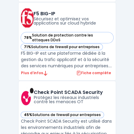
maîtriser la circulation des flux et limiter les
risques de faille ou d’interruption. F5 BIG‑I ...
F5 BIG-IP
Sécurisez et optimisez vos
applications sur cloud hybride
Solution de protection contre les
78%
— voir F5 BIG-IP dans cette catégorie
attaques DDoS
71%
Solutions de firewall pour entreprises
— voir F5 BIG-IP dans cette catégorie
F5 BIG-IP est une plateforme dédiée à la
gestion du trafic applicatif et à la sécurité
des services numériques pour entreprises.
Le logiciel cible les organisations qui
Plus d’infos
Fiche complète
dépendent d’applications critiques dans
des contextes hybride ou multicloud. Les
équipes techniques doivent concilier
Check Point SCADA Security
performance r ...
Protégez les réseaux industriels
contre les menaces OT
45%
Solutions de firewall pour entreprises
— voir Check Point SCADA Security dans cette catégorie
Check Point SCADA Security est utilisé dans
les environnements industriels afin de
répondre aux enjeux liés à la sécurisation