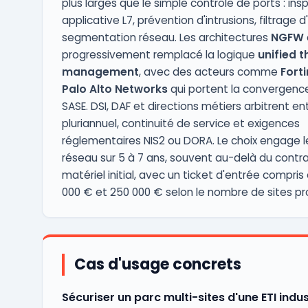
plus larges que le simple contrôle de ports : ins
applicative L7, prévention d'intrusions, filtrage d
segmentation réseau. Les architectures
NGFW
progressivement remplacé la logique
unified t
management
, avec des acteurs comme
Forti
Palo Alto Networks
qui portent la convergenc
SASE. DSI, DAF et directions métiers arbitrent en
pluriannuel, continuité de service et exigences
réglementaires NIS2 ou DORA. Le choix engage l
réseau sur 5 à 7 ans, souvent au-delà du contr
matériel initial, avec un ticket d'entrée compris
000 € et 250 000 € selon le nombre de sites pr
Cas d'usage concrets
Sécuriser un parc multi-sites d'une ETI indus