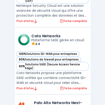
— voir Netskope Security Cloud dans cette catégorie
(DLP)
Netskope Security Cloud est une solution
avancée de sécurité cloud qui offre une
protection complète des données et des
applications dans les environnements
Plus d’infos
Fiche complète
cloud. En tant que Cloud Access Security
Broker (CASB), Netskope permet aux
entreprises de contrôler et de sécuriser
Cato Networks
l'accès à leurs données et ...
Plateforme SASE gérée en cloud
4.4
100%
Solutions SD-WAN pour entreprises
— voir Cato Networks dans cette catégorie
90%
Solutions de firewall pour entreprises
— voir Cato Networks dans cette catégorie
Solutions SASE (Secure Access Service
90%
— voir Cato Networks dans cette catégorie
Edge)
Cato Networks propose une plateforme
SASE unifiée qui combine connectivité SD-
WAN et sécurité cloud pour relier sites,
ressources cloud et utilisateurs mobiles. La
Plus d’infos
Fiche complète
pile intègre ZTNA, Firewall as a Service, SWG,
CASB cloud et DLP cloud au sein d’un même
service, avec une approche zero trust
Palo Alto Networks Next-