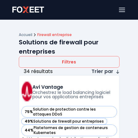
Ouver
Accueil
Firewall entreprise
Solutions de firewall pour
entreprises
Filtres
34 résultats
Trier par
Avi Vantage
Orchestrez le load balancing logiciel
pour vos applications entreprises
Solution de protection contre les
75%
— voir Avi Vantage dans cette catégorie
attaques DDoS
49%
Solutions de firewall pour entreprises
— voir Avi Vantage dans cette catégorie
Plateformes de gestion de conteneurs
44%
— voir Avi Vantage dans cette catégorie
Kubernetes