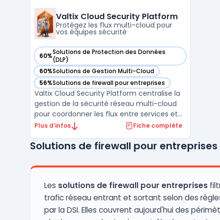
données. La plateforme BarracudaONE
regroupe l'ensemble des produits sous une
Valtix Cloud Security Platform
console d'administration unif ...
Protégez les flux multi-cloud pour
vos équipes sécurité
Solutions de Protection des Données
60%
— voir Valtix Cloud Security Platform dans cette catégorie
(DLP)
60%
Solutions de Gestion Multi-Cloud
— voir Valtix Cloud Security Platform dans cette catégorie
56%
Solutions de firewall pour entreprises
— voir Valtix Cloud Security Platform dans cette catégorie
Valtix Cloud Security Platform centralise la
gestion de la sécurité réseau multi-cloud
pour coordonner les flux entre services et
applications hébergés dans le cloud. Ce
Plus d’infos
Fiche complète
service SaaS cible la complexité de la
Solutions de firewall pour entreprises
sécurité dans des environnements multi-
cloud tels qu’AWS, Azure, GCP et OCI, où
l’expansion ...
Les
solutions de firewall pour entreprises
fil
trafic réseau entrant et sortant selon des règle
par la DSI. Elles couvrent aujourd'hui des périmè