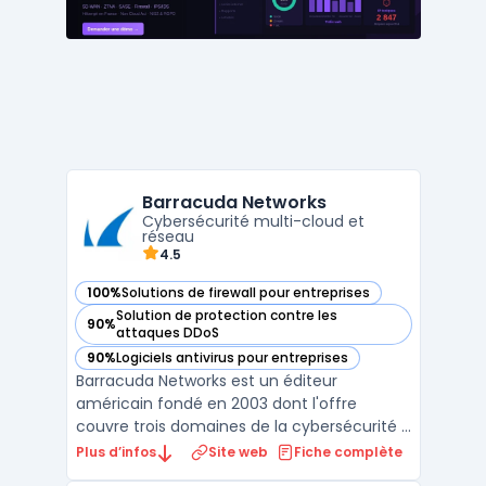
conformité et la perfo ...
Barracuda Networks
Cybersécurité multi-cloud et
réseau
4.5
100%
Solutions de firewall pour entreprises
— voir Barracuda Networks dans cette catégorie
Solution de protection contre les
90%
— voir Barracuda Networks dans cette catégorie
attaques DDoS
90%
Logiciels antivirus pour entreprises
— voir Barracuda Networks dans cette catégorie
Barracuda Networks est un éditeur
américain fondé en 2003 dont l'offre
couvre trois domaines de la cybersécurité :
email security, protection des applications
Plus d’infos
Site web
Fiche complète
web et réseaux, et sauvegarde des