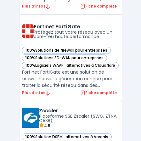
postes de travail et les environnements
Plus d’infos
Fiche complète
industriels. Avec un savoir-faire reconnu et
des certifications internationales,
Stormshield garantit une protection
Fortinet FortiGate
avancée adaptée aux bes ...
Protégez tout votre réseau avec un
pare-feu haute performance
100%
Solutions de firewall pour entreprises
— voir Fortinet FortiGate dans cette catégorie
100%
Solutions SD-WAN pour entreprises
— voir Fortinet FortiGate dans cette catégorie
100%
Logiciels WAAP : alternatives à Cloudflare
— voir Fortinet FortiGate dans cette catégorie
Fortinet FortiGate est une solution de
firewall nouvelle génération conçue pour
traiter la sécurité réseau dans des
environnements où la performance et
Plus d’infos
Fiche complète
l’intégration sont prioritaires. Son usage
concerne les entreprises qui doivent gérer
Zscaler
un important volume de trafic, tout en
Plateforme SSE Zscaler (SWG, ZTNA,
assurant une visibilité ...
CASB)
4.5
100%
Solution DSPM : alternatives à Varonis
— voir Zscaler dans cette catégorie