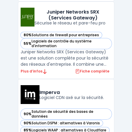
entreprises contre les menaces
numériques en constante évolution. Cette
Juniper Networks SRX
(Services Gateway)
plateforme intègre une gestion réseau
Sécurise le réseau et pare-feu pro
centrali ...
80%
Solutions de firewall pour entreprises
— voir Juniper Networks SRX (Services Gateway) dans cette
Logiciels de contrôle du système
55%
— voir Juniper Networks SRX (Services Gateway) dans cette
d'information
Juniper Networks SRX (Services Gateway)
est une solution complète pour la sécurité
des réseaux d'entreprise. Il combine une
variété de fonctionnalités de sécurité, y
Plus d’infos
Fiche complète
compris un firewall, une protection contre
les menaces, la détection d'intrusion, le
filtrage de contenu et la segmentation
Imperva
réseau. La ...
Logiciel CDN axé sur la sécurité.
Solution de sécurité des bases de
90%
— voir Imperva dans cette catégorie
données
90%
Solution DSPM : alternatives à Varonis
— voir Imperva dans cette catégorie
85%
Logiciels WAAP : alternatives à Cloudflare