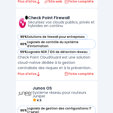
étendus (Wide Area Networks). Intégrant
Plus d’infos
Site web
Fiche complète
nativement les fonctionnalités SD-WAN et
de sécurité réseau, cette plateforme
assure une connectivité fiable et
Check Point Firewall
performante tout en protégeant ...
Sécurisez vos clouds publics, privés et
hybrides en continu
95%
Solutions de firewall pour entreprises
— voir Check Point Firewall dans cette catégorie
Logiciels de contrôle du système
65%
— voir Check Point Firewall dans cette catégorie
d'information
55%
Logiciels NDR / IDS de détection réseau
— voir Check Point Firewall dans cette catégorie
Check Point CloudGuard est une solution
cloud-native dédiée à la gestion
centralisée des risques et à la prévention
des menaces pour les environnements
Plus d’infos
Fiche complète
applicatifs et les infrastructures hybrides. En
déployant leurs applications sur plusieurs
Junos OS
clouds publics et privés, les organisations
Système réseau pour routeurs
rencontrent d ...
Juniper
4.5
Logiciels de gestion des configurations IT
95%
— voir Junos OS dans cette catégorie
(CMDB)