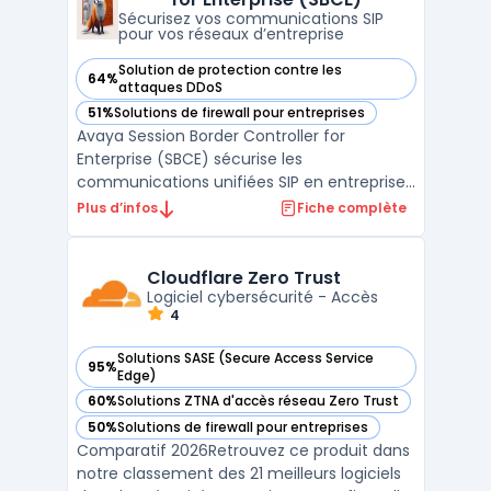
mob ...
Sécurisez vos communications SIP
pour vos réseaux d’entreprise
Solution de protection contre les
64%
— voir Avaya Session Border Controller for Enterprise (SBCE
attaques DDoS
51%
Solutions de firewall pour entreprises
— voir Avaya Session Border Controller for Enterprise (SBCE
Avaya Session Border Controller for
Enterprise (SBCE) sécurise les
communications unifiées SIP en entreprise
et gère les flux entre réseaux internes et
Plus d’infos
Fiche complète
opérateurs. Sa double édition Standard
Services et Advanced Services cible les
besoins des grandes structures disposant
Cloudflare Zero Trust
de déploiements voix et vidé ...
Logiciel cybersécurité - Accès
4
Solutions SASE (Secure Access Service
95%
— voir Cloudflare Zero Trust dans cette catégorie
Edge)
60%
Solutions ZTNA d'accès réseau Zero Trust
— voir Cloudflare Zero Trust dans cette catégorie
50%
Solutions de firewall pour entreprises
— voir Cloudflare Zero Trust dans cette catégorie
Comparatif 2026Retrouvez ce produit dans
notre classement des 21 meilleurs logiciels