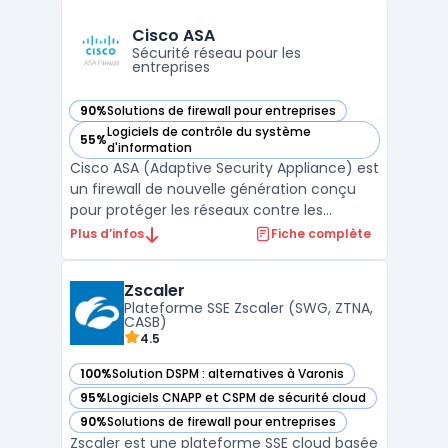
firewall entreprise extensible via plugins.
L’interface Web permet l’administration, les
Cisco ASA
mis ...
Sécurité réseau pour les
entreprises
90%
Solutions de firewall pour entreprises
— voir Cisco ASA dans cette catégorie
Logiciels de contrôle du système
55%
— voir Cisco ASA dans cette catégorie
d'information
Cisco ASA (Adaptive Security Appliance) est
un firewall de nouvelle génération conçu
pour protéger les réseaux contre les
menaces en constante évolution. Il
Plus d’infos
Fiche complète
combine une fonction de pare-feu, une
fonction de VPN, une fonction de
Zscaler
protection contre les attaques
Plateforme SSE Zscaler (SWG, ZTNA,
malveillantes et une fonction de gestion ...
CASB)
4.5
100%
Solution DSPM : alternatives à Varonis
— voir Zscaler dans cette catégorie
95%
Logiciels CNAPP et CSPM de sécurité cloud
— voir Zscaler dans cette catégorie
90%
Solutions de firewall pour entreprises
— voir Zscaler dans cette catégorie
Zscaler est une plateforme SSE cloud basée