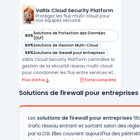
maîtriser la circulation des flux et limiter les
risques de faille ou d’interruption. F5 BIG‑I ...
Valtix Cloud Security Platform
Protégez les flux multi-cloud pour
vos équipes sécurité
Solutions de Protection des Données
60%
— voir Valtix Cloud Security Platform dans cette catégorie
(DLP)
60%
Solutions de Gestion Multi-Cloud
— voir Valtix Cloud Security Platform dans cette catégorie
56%
Solutions de firewall pour entreprises
— voir Valtix Cloud Security Platform dans cette catégorie
Valtix Cloud Security Platform centralise la
gestion de la sécurité réseau multi-cloud
pour coordonner les flux entre services et
applications hébergés dans le cloud. Ce
Plus d’infos
Fiche complète
service SaaS cible la complexité de la
Solutions de firewall pour entreprises
sécurité dans des environnements multi-
cloud tels qu’AWS, Azure, GCP et OCI, où
l’expansion ...
Les
solutions de firewall pour entreprises
fil
trafic réseau entrant et sortant selon des règle
par la DSI. Elles couvrent aujourd'hui des périmè