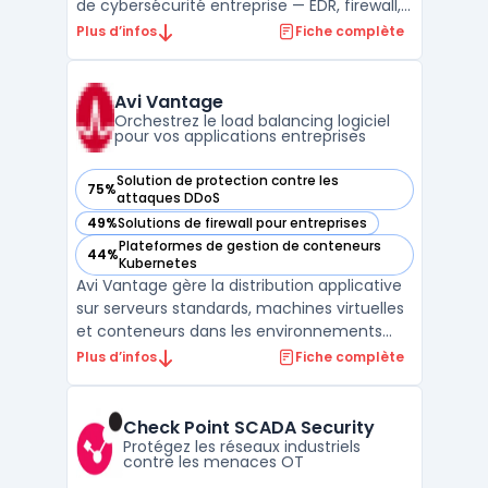
de cybersécurité entreprise — EDR, firewall,
SIEM, XDR. ...
Plus d’infos
Fiche complète
Avi Vantage
Orchestrez le load balancing logiciel
pour vos applications entreprises
Solution de protection contre les
75%
— voir Avi Vantage dans cette catégorie
attaques DDoS
49%
Solutions de firewall pour entreprises
— voir Avi Vantage dans cette catégorie
Plateformes de gestion de conteneurs
44%
— voir Avi Vantage dans cette catégorie
Kubernetes
Avi Vantage gère la distribution applicative
sur serveurs standards, machines virtuelles
et conteneurs dans les environnements
entreprises qui opèrent à la fois sur site et
Plus d’infos
Fiche complète
dans le cloud. Ce logiciel cible les grandes
organisations qui souhaitent centraliser la
gestion, automatiser le load balancing ...
Check Point SCADA Security
Protégez les réseaux industriels
contre les menaces OT