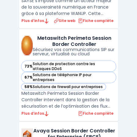
SAYSE s'impose comme un acteur majeur
de la souveraineté numérique en France
grâce à sa plateforme WANUP. Cette
solution de SD-WAN permet aux entreprises
Plus d’infos
Site web
Fiche complète
de s'affranchir de la dépendance vis-à-vis
d'un opérateur unique en agrégeant
Metaswitch Perimeta Session
plusieurs types d'accès comme la fibre
Border Controller
optique, la 4G/5G ou le satel ...
Sécurisez vos communications SIP sur
serveur, virtualisé ou cloud
Solution de protection contre les
73%
— voir Metaswitch Perimeta Session Border Controller dans
attaques DDoS
Solutions de téléphonie IP pour
67%
— voir Metaswitch Perimeta Session Border Controller dans
entreprises
58%
Solutions de firewall pour entreprises
— voir Metaswitch Perimeta Session Border Controller dans
Metaswitch Perimeta Session Border
Controller intervient dans la gestion de la
sécurisation et de l’optimisation des flux
voix sur réseaux opérateurs et entreprises.
Plus d’infos
Fiche complète
Ce logiciel se concentre sur la protection
du trunk SIP contre les intrusions tout en
Avaya Session Border Controller
contrôlant le trafic télécom. Les opérateurs
for Enterprise (SBCE)