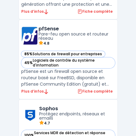
génération offrant une protection et une
visibilité complètes pour les entreprises de
Plus d’infos
Fiche complète
toutes tailles. Cette solution offre une
défense automatisée contre les menaces
pfSense
de sécurité grâce à une combinaison de
Pare-feu open source et routeur
préventio ...
réseau
4.8
85%
Solutions de firewall pour entreprises
— voir pfSense dans cette catégorie
Logiciels de contrôle du système
45%
— voir pfSense dans cette catégorie
d'information
pfSense est un firewall open source et
routeur basé sur FreeBSD, disponible en
pfSense Community Edition (gratuit) et
pfSense Plus (avec services et support). La
Plus d’infos
Fiche complète
solution s’emploie sur appliance Netgate,
en machine virtuelle ou en cloud public.
Sophos
Pour les organisations cherchant une
Protégez endpoints, réseaux et
consolidation rése ...
emails
4.7
Services MDR de détection et réponse
100%