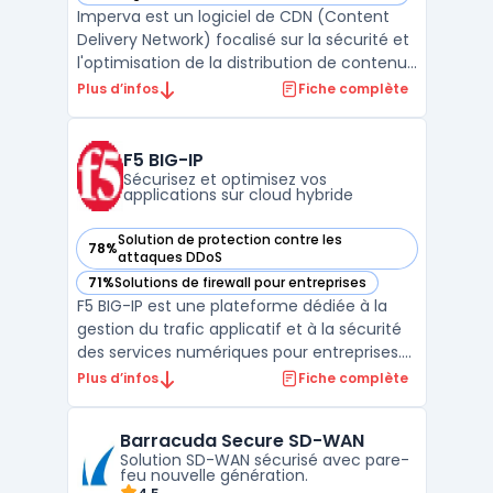
— voir Imperva dans cette catégorie
Imperva est un logiciel de CDN (Content
Delivery Network) focalisé sur la sécurité et
l'optimisation de la distribution de contenus
digitaux. Sa technologie avancée assure
Plus d’infos
Fiche complète
une amélioration significative des temps de
chargement des sites, tout en protégeant
activement contre diverses menaces en
F5 BIG-IP
ligne ...
Sécurisez et optimisez vos
applications sur cloud hybride
Solution de protection contre les
78%
— voir F5 BIG-IP dans cette catégorie
attaques DDoS
71%
Solutions de firewall pour entreprises
— voir F5 BIG-IP dans cette catégorie
F5 BIG-IP est une plateforme dédiée à la
gestion du trafic applicatif et à la sécurité
des services numériques pour entreprises.
Le logiciel cible les organisations qui
Plus d’infos
Fiche complète
dépendent d’applications critiques dans
des contextes hybride ou multicloud. Les
Barracuda Secure SD-WAN
équipes techniques doivent concilier
Solution SD-WAN sécurisé avec pare-
performance r ...
feu nouvelle génération.