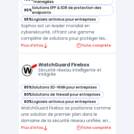
— voir Sophos dans cette catégorie
managées
Solutions EPP & EDR de protection des
95%
— voir Sophos dans cette catégorie
endpoints
95%
Logiciels antivirus pour entreprises
— voir Sophos dans cette catégorie
Sophos est un leader mondial en
cybersécurité, offrant une gamme
complète de solutions pour protéger les
endpoints, les réseaux, les applications
Plus d’infos
Fiche complète
cloud, et les utilisateurs. Grâce à une
approche intégrée, Sophos combine des
technologies avancées avec une gestion
WatchGuard Firebox
centralisée pour simplifier la cybers ...
Sécurité réseau intelligente et
intégrée
85%
Solutions SD-WAN pour entreprises
— voir WatchGuard Firebox dans cette catégorie
80%
Solutions de firewall pour entreprises
— voir WatchGuard Firebox dans cette catégorie
60%
Logiciels antivirus pour entreprises
— voir WatchGuard Firebox dans cette catégorie
WatchGuard Firebox se positionne comme
une solution de premier plan dans le
domaine de la sécurité réseau unifiée, en
offrant une gamme complète de
Plus d’infos
Fiche complète
fonctionnalités pour protéger les