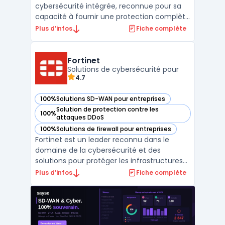
cybersécurité intégrée, reconnue pour sa
capacité à fournir une protection complète
et simplifiée des réseaux, des endpoints et
Plus d’infos
Fiche complète
des utilisateurs. Avec des outils conçus pour
les entreprises de toutes tailles,
WatchGuard facilite la gestion de la
Fortinet
sécurité grâce à des so ...
Solutions de cybersécurité pour
4.7
100%
Solutions SD-WAN pour entreprises
— voir Fortinet dans cette catégorie
Solution de protection contre les
100%
— voir Fortinet dans cette catégorie
attaques DDoS
100%
Solutions de firewall pour entreprises
— voir Fortinet dans cette catégorie
Fortinet est un leader reconnu dans le
domaine de la cybersécurité et des
solutions pour protéger les infrastructures
numériques des entreprises. Avec son
Plus d’infos
Fiche complète
approche unifiée et intégrée, Fortinet
répond aux besoins en sécurité réseau,
cloud, et des terminaux, tout en assurant la
conformité et la perfo ...