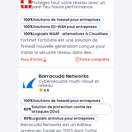
cloud, et les appa ...
Protégez tout votre réseau avec un
pare-feu haute performance
100%
Solutions de firewall pour entreprises
— voir Fortinet FortiGate dans cette catégorie
100%
Solutions SD-WAN pour entreprises
— voir Fortinet FortiGate dans cette catégorie
100%
Logiciels WAAP : alternatives à Cloudflare
— voir Fortinet FortiGate dans cette catégorie
Fortinet FortiGate est une solution de
firewall nouvelle génération conçue pour
traiter la sécurité réseau dans des
environnements où la performance et
Plus d’infos
Fiche complète
l’intégration sont prioritaires. Son usage
concerne les entreprises qui doivent gérer
Barracuda Networks
un important volume de trafic, tout en
Cybersécurité multi-cloud et
assurant une visibilité ...
réseau
4.5
100%
Solutions de firewall pour entreprises
— voir Barracuda Networks dans cette catégorie
Solution de protection contre les
90%
— voir Barracuda Networks dans cette catégorie
attaques DDoS
90%
Logiciels antivirus pour entreprises
— voir Barracuda Networks dans cette catégorie
Barracuda Networks est un éditeur
américain fondé en 2003 dont l'offre