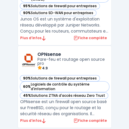
95%
Solutions de firewall pour entreprises
— voir Junos OS dans cette catégorie
90%
Solutions SD-WAN pour entreprises
— voir Junos OS dans cette catégorie
Junos OS est un système d'exploitation
réseau développé par Juniper Networks.
Conçu pour les routeurs, commutateurs et
pare-feu de la marque, il repose sur une
Plus d’infos
Fiche complète
architecture modulaire garantissant
stabilité, sécurité et performance. Basé sur
OPNsense
FreeBSD, il offre un environnement robuste
Pare-feu et routage open source
et une programma ...
pro
4.9
90%
Solutions de firewall pour entreprises
— voir OPNsense dans cette catégorie
Logiciels de contrôle du système
60%
— voir OPNsense dans cette catégorie
d'information
45%
Solutions ZTNA d'accès réseau Zero Trust
— voir OPNsense dans cette catégorie
OPNsense est un firewall open source basé
sur FreeBSD, conçu pour le routage et la
sécurité réseau des organisations. Il
propose un pare-feu à états, la gestion des
Plus d’infos
Fiche complète
VLAN, le NAT, la haute disponibilité et un