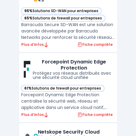
4.5
95%
Solutions SD-WAN pour entreprises
— voir Barracuda Secure SD-WAN dans cette catégorie
65%
Solutions de firewall pour entreprises
— voir Barracuda Secure SD-WAN dans cette catégorie
Barracuda Secure SD-WAN est une solution
avancée développée par Barracuda
Networks pour renforcer la sécurité réseau
et optimiser la connectivité des entreprises.
Plus d’infos
Fiche complète
Conçu pour les environnements cloud et
hybrides, ce SD-WAN sécurisé intègre des
Forcepoint Dynamic Edge
fonctionnalités de pare-feu nouvelle
Protection
génération, garantis ...
Protégez vos réseaux distribués avec
une sécurité cloud unifiée
61%
Solutions de firewall pour entreprises
— voir Forcepoint Dynamic Edge Protection dans cette caté
Forcepoint Dynamic Edge Protection
centralise la sécurité web, réseau et
applicative dans un service cloud natif,
sans nécessiter d’appliances locales. Cette
Plus d’infos
Fiche complète
solution s’adresse aux entreprises et
agences ayant des sites distants, des
Netskope Security Cloud
réseaux Wi-Fi d’accueil ou des liens SASE