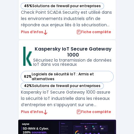
45%
Solutions de firewall pour entreprises
— voir Check Point SCADA Security dans cette catégorie
Check Point SCADA Security est utilisé dans
les environnements industriels afin de
répondre aux enjeux liés à la sécurisation
des réseaux OT et SCADA. Ce logiciel
Plus d’infos
Fiche complète
s’adresse aux structures impliquées dans
l’industrie, l’énergie, les transports et les
Kaspersky IoT Secure Gateway
services publics, pour la gestion de
1000
l’interface e ...
Sécurisez la transmission de données
IoT dans vos réseaux
Logiciels de sécurité IoT : Armis et
62%
— voir Kaspersky IoT Secure Gateway 1000 dans cette catég
alternatives
42%
Solutions de firewall pour entreprises
— voir Kaspersky IoT Secure Gateway 1000 dans cette catég
Kaspersky IoT Secure Gateway 1000 assure
la sécurité IoT industrielle dans les réseaux
d’entreprise en s’appuyant sur une
architecture cyber-immune basée sur
Plus d’infos
Fiche complète
KasperskyOS. Ce produit cible les industriels,
les gestionnaires de réseaux d'énergie et les
opérateurs de smart cities confrontés à