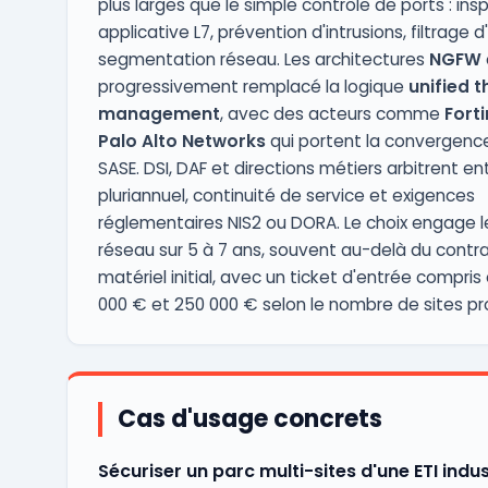
plus larges que le simple contrôle de ports : ins
applicative L7, prévention d'intrusions, filtrage d
segmentation réseau. Les architectures
NGFW
progressivement remplacé la logique
unified t
management
, avec des acteurs comme
Forti
Palo Alto Networks
qui portent la convergenc
SASE. DSI, DAF et directions métiers arbitrent en
pluriannuel, continuité de service et exigences
réglementaires NIS2 ou DORA. Le choix engage l
réseau sur 5 à 7 ans, souvent au-delà du contr
matériel initial, avec un ticket d'entrée compris
000 € et 250 000 € selon le nombre de sites pr
Cas d'usage concrets
Sécuriser un parc multi-sites d'une ETI indus