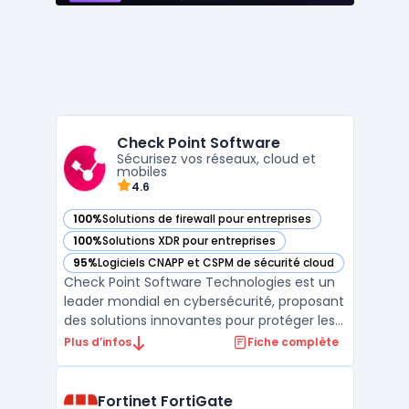
Check Point Software
Sécurisez vos réseaux, cloud et
mobiles
4.6
100%
Solutions de firewall pour entreprises
— voir Check Point Software dans cette catégorie
100%
Solutions XDR pour entreprises
— voir Check Point Software dans cette catégorie
95%
Logiciels CNAPP et CSPM de sécurité cloud
— voir Check Point Software dans cette catégorie
Check Point Software Technologies est un
leader mondial en cybersécurité, proposant
des solutions innovantes pour protéger les
entreprises contre les cybermenaces de
Plus d’infos
Fiche complète
cinquième génération. Grâce à une
approche intégrée, Check Point offre une
protection complète pour les réseaux, le
Fortinet FortiGate