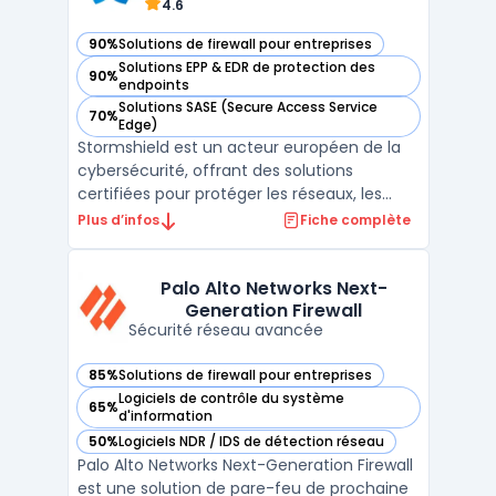
4.6
90%
Solutions de firewall pour entreprises
— voir Stormshield dans cette catégorie
Solutions EPP & EDR de protection des
90%
— voir Stormshield dans cette catégorie
endpoints
Solutions SASE (Secure Access Service
70%
— voir Stormshield dans cette catégorie
Edge)
Stormshield est un acteur européen de la
cybersécurité, offrant des solutions
certifiées pour protéger les réseaux, les
postes de travail et les environnements
Plus d’infos
Fiche complète
industriels. Avec un savoir-faire reconnu et
des certifications internationales,
Stormshield garantit une protection
Palo Alto Networks Next-
Generation Firewall
avancée adaptée aux bes ...
Sécurité réseau avancée
85%
Solutions de firewall pour entreprises
— voir Palo Alto Networks Next-Generation Firewall dans ce
Logiciels de contrôle du système
65%
— voir Palo Alto Networks Next-Generation Firewall dans ce
d'information
50%
Logiciels NDR / IDS de détection réseau
— voir Palo Alto Networks Next-Generation Firewall dans ce
Palo Alto Networks Next-Generation Firewall
est une solution de pare-feu de prochaine