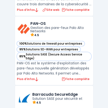
couvre trois domaines de la cybersécurité :
email security, protection des applications
Plus d’infos
Site web
Fiche complète
web et réseaux, et sauvegarde des
données. La plateforme BarracudaONE
PAN-OS
regroupe l'ensemble des produits sous une
Gestion des pare-feux Palo Alto
console d'administration unif ...
Networks
4.5
100%
Solutions de firewall pour entreprises
— voir PAN-OS dans cette catégorie
95%
Solutions SD-WAN pour entreprises
— voir PAN-OS dans cette catégorie
Solutions SASE (Secure Access Service
85%
— voir PAN-OS dans cette catégorie
Edge)
PAN-OS est le système d’exploitation des
pare-feux nouvelle génération développés
par Palo Alto Networks. Il permet une
gestion avancée de la sécurité réseau en
Plus d’infos
Fiche complète
intégrant des technologies telles que App-
ID, User-ID et Device-ID. Ces fonctionnalités
assurent un contrôle précis des
Barracuda SecureEdge
applications, des u ...
Solution SASE pour sécurité et
4.5