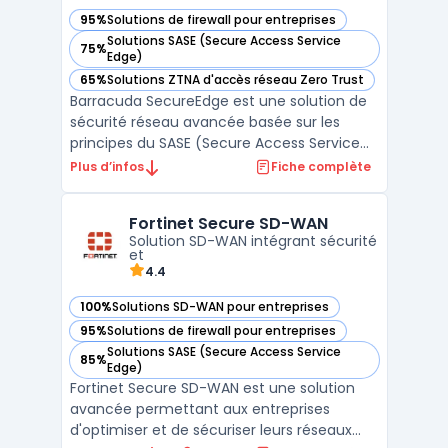
95%
Solutions de firewall pour entreprises
— voir Barracuda SecureEdge dans cette catégorie
Solutions SASE (Secure Access Service
75%
— voir Barracuda SecureEdge dans cette catégorie
Edge)
65%
Solutions ZTNA d'accès réseau Zero Trust
— voir Barracuda SecureEdge dans cette catégorie
Barracuda SecureEdge est une solution de
sécurité réseau avancée basée sur les
principes du SASE (Secure Access Service
Edge), une architecture qui combine les
Plus d’infos
Fiche complète
fonctionnalités réseau et de sécurité dans
une plateforme cloud unique. Cette
Fortinet Secure SD-WAN
approche permet aux entreprises de
Solution SD-WAN intégrant sécurité
centraliser la gestion de l ...
et
4.4
100%
Solutions SD-WAN pour entreprises
— voir Fortinet Secure SD-WAN dans cette catégorie
95%
Solutions de firewall pour entreprises
— voir Fortinet Secure SD-WAN dans cette catégorie
Solutions SASE (Secure Access Service
85%
— voir Fortinet Secure SD-WAN dans cette catégorie
Edge)
Fortinet Secure SD-WAN est une solution
avancée permettant aux entreprises
d'optimiser et de sécuriser leurs réseaux