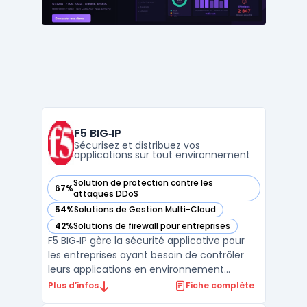
l’augment ...
F5 BIG‑IP
Sécurisez et distribuez vos
applications sur tout environnement
Solution de protection contre les
67%
— voir F5 BIG‑IP dans cette catégorie
attaques DDoS
54%
Solutions de Gestion Multi-Cloud
— voir F5 BIG‑IP dans cette catégorie
42%
Solutions de firewall pour entreprises
— voir F5 BIG‑IP dans cette catégorie
F5 BIG‑IP gère la sécurité applicative pour
les entreprises ayant besoin de contrôler
leurs applications en environnement
hybride ou multicloud. Les équipes IT qui
Plus d’infos
Fiche complète
structurent leurs infrastructures doivent