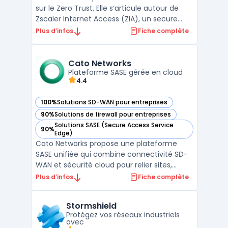
sur le Zero Trust. Elle s’articule autour de
Zscaler Internet Access (ZIA), un secure
web gateway cloud opéré en proxy cloud
Plus d’infos
Fiche complète
pour sécuriser l’accès web et SaaS, et de
fonctions CASB cloud pour le contrôle et la
protection des données. L’architecture en
Cato Networks
prox ...
Plateforme SASE gérée en cloud
4.4
100%
Solutions SD-WAN pour entreprises
— voir Cato Networks dans cette catégorie
90%
Solutions de firewall pour entreprises
— voir Cato Networks dans cette catégorie
Solutions SASE (Secure Access Service
90%
— voir Cato Networks dans cette catégorie
Edge)
Cato Networks propose une plateforme
SASE unifiée qui combine connectivité SD-
WAN et sécurité cloud pour relier sites,
ressources cloud et utilisateurs mobiles. La
Plus d’infos
Fiche complète
pile intègre ZTNA, Firewall as a Service, SWG,
CASB cloud et DLP cloud au sein d’un même
Stormshield
service, avec une approche zero trust
Protégez vos réseaux industriels
orientée ...
avec