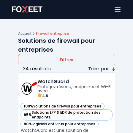
Ouver
Accueil
Firewall entreprise
Solutions de firewall pour
entreprises
Filtres
34 résultats
Trier par
WatchGuard
Protégez réseau, endpoints et Wi-Fi
avec
4.8
100%
Solutions de firewall pour entreprises
— voir WatchGuard dans cette catégorie
Solutions EPP & EDR de protection des
95%
— voir WatchGuard dans cette catégorie
endpoints
90%
Logiciels antivirus pour entreprises
— voir WatchGuard dans cette catégorie
WatchGuard est une solution de