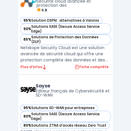
Sécurité cloud avancée et
avec gestion centralisée ...
protection des
4.8
95%
Solution DSPM : alternatives à Varonis
— voir Netskope Security Cloud dans cette catégorie
Solutions SASE (Secure Access Service
90%
— voir Netskope Security Cloud dans cette catégorie
Edge)
Solutions de Protection des Données
85%
— voir Netskope Security Cloud dans cette catégorie
(DLP)
Netskope Security Cloud est une solution
avancée de sécurité cloud qui offre une
protection complète des données et des
applications dans les environnements
Plus d’infos
Fiche complète
cloud. En tant que Cloud Access Security
Broker (CASB), Netskope permet aux
entreprises de contrôler et de sécuriser
Sayse
l'accès à leurs données et ...
Éditeur français de Cybersécurité et
SD-WAN
95%
Solutions SD-WAN pour entreprises
— voir Sayse dans cette catégorie
Solutions SASE (Secure Access Service
80%
— voir Sayse dans cette catégorie
Edge)
80%
Solutions ZTNA d'accès réseau Zero Trust
— voir Sayse dans cette catégorie