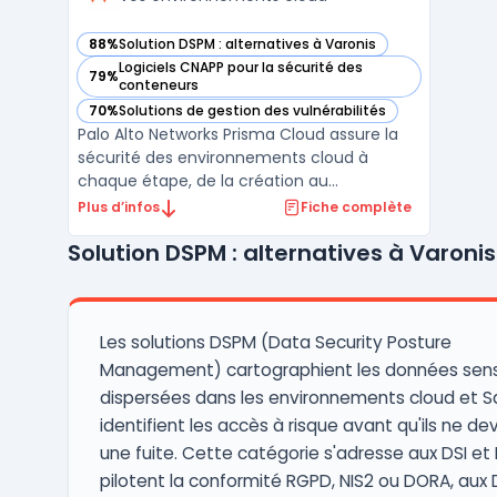
88%
Solution DSPM : alternatives à Varonis
— voir Palo Alto Networks Prisma Cloud dans cette catégori
Logiciels CNAPP pour la sécurité des
79%
— voir Palo Alto Networks Prisma Cloud dans cette catégori
conteneurs
70%
Solutions de gestion des vulnérabilités
— voir Palo Alto Networks Prisma Cloud dans cette catégori
Palo Alto Networks Prisma Cloud assure la
sécurité des environnements cloud à
chaque étape, de la création au
déploiement. Les équipes sécurité et
Plus d’infos
Fiche complète
DevSecOps font face à la multiplication
Solution DSPM : alternatives à Varonis
des vecteurs d'attaque et à la complexité
des architectures multi-cloud. En
centralisant la surveillance et la go ...
Les solutions DSPM (Data Security Posture
Management) cartographient les données sens
dispersées dans les environnements cloud et Sa
identifient les accès à risque avant qu'ils ne de
une fuite. Cette catégorie s'adresse aux DSI et 
pilotent la conformité RGPD, NIS2 ou DORA, aux 