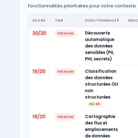
fonctionnalités prioritaires pour votre contexte.
SCORE
TIER
FONCTIONNALITÉ
DESC
20/20
Découverte
PREMIUM
automatique
des données
sensibles (PII,
PHI, secrets)
19/20
Classification
PREMIUM
des données
structurées OU
non
structurées
OU alt.
18/20
Cartographie
PREMIUM
des flux et
emplacements
de données