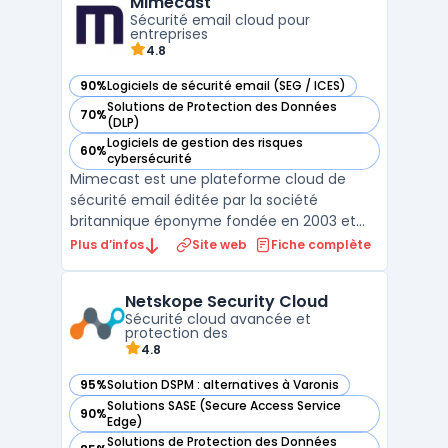
Mimecast
gardant un contrôle strict sur les flux.Le
Sécurité email cloud pour
système ...
entreprises
4.8
90%
Logiciels de sécurité email (SEG / ICES)
— voir Mimecast dans cette catégorie
Solutions de Protection des Données
70%
— voir Mimecast dans cette catégorie
(DLP)
Logiciels de gestion des risques
60%
— voir Mimecast dans cette catégorie
cybersécurité
Mimecast est une plateforme cloud de
sécurité email éditée par la société
britannique éponyme fondée en 2003 et
cotée au Nasdaq. La plateforme filtre les
Plus d’infos
Site web
Fiche complète
emails entrants et sortants pour détecter
et bloquer le phishing, les malwares, les
Netskope Security Cloud
ransomwares et les attaques de
Sécurité cloud avancée et
compromission de messagerie pro ...
protection des
4.8
95%
Solution DSPM : alternatives à Varonis
— voir Netskope Security Cloud dans cette catégorie
Solutions SASE (Secure Access Service
90%
— voir Netskope Security Cloud dans cette catégorie
Edge)
Solutions de Protection des Données