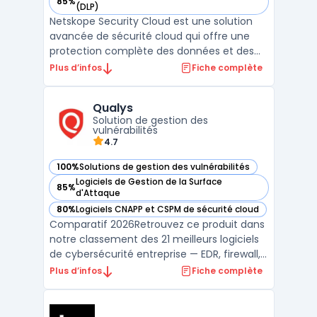
85%
— voir Netskope Security Cloud dans cette catégorie
(DLP)
Netskope Security Cloud est une solution
avancée de sécurité cloud qui offre une
protection complète des données et des
applications dans les environnements
Plus d’infos
Fiche complète
cloud. En tant que Cloud Access Security
Broker (CASB), Netskope permet aux
Qualys
entreprises de contrôler et de sécuriser
Solution de gestion des
l'accès à leurs données et ...
vulnérabilités
4.7
100%
Solutions de gestion des vulnérabilités
— voir Qualys dans cette catégorie
Logiciels de Gestion de la Surface
85%
— voir Qualys dans cette catégorie
d'Attaque
80%
Logiciels CNAPP et CSPM de sécurité cloud
— voir Qualys dans cette catégorie
Comparatif 2026Retrouvez ce produit dans
notre classement des 21 meilleurs logiciels
de cybersécurité entreprise — EDR, firewall,
SIEM, XDR. ...
Plus d’infos
Fiche complète