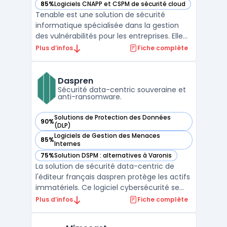
85%
Logiciels CNAPP et CSPM de sécurité cloud
— voir Tenable dans cette catégorie
Tenable est une solution de sécurité
informatique spécialisée dans la gestion
des vulnérabilités pour les entreprises. Elle
offre des outils permettant de surveiller,
Plus d’infos
Fiche complète
identifier et corriger les failles de sécurité
au sein des réseaux, des serveurs et des
applications.Grâce à une analyse des failles
Daspren
...
Sécurité data-centric souveraine et
anti-ransomware.
Solutions de Protection des Données
90%
— voir Daspren dans cette catégorie
(DLP)
Logiciels de Gestion des Menaces
85%
— voir Daspren dans cette catégorie
Internes
75%
Solution DSPM : alternatives à Varonis
— voir Daspren dans cette catégorie
La solution de sécurité data-centric de
l'éditeur français daspren protège les actifs
immatériels. Ce logiciel cybersécurité se
focalise sur la donnée pour garantir une
Plus d’infos
Fiche complète
résilience accrue. Cette technologie
soutient la souveraineté numérique tout en