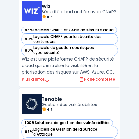
des administrations publiques. La
Wiz
plateforme couvre la conf ...
Sécurité cloud unifiée avec CNAPP
4.6
95%
Logiciels CNAPP et CSPM de sécurité cloud
— voir Wiz dans cette catégorie
Logiciels CNAPP pour la sécurité des
90%
— voir Wiz dans cette catégorie
conteneurs
Logiciels de gestion des risques
80%
— voir Wiz dans cette catégorie
cybersécurité
Wiz est une plateforme CNAPP de sécurité
cloud qui centralise la visibilité et la
priorisation des risques sur AWS, Azure, GCP
et Kubernetes via une approche agentless
Plus d’infos
Fiche complète
et API-first. L’outil unifie CSPM (posture),
CWPP (workloads) et fonctions de
conformité afin de cartographier
Tenable
configurations, ident ...
Gestion des vulnérabilités
4.5
100%
Solutions de gestion des vulnérabilités
— voir Tenable dans cette catégorie
Logiciels de Gestion de la Surface
95%
— voir Tenable dans cette catégorie
d'Attaque