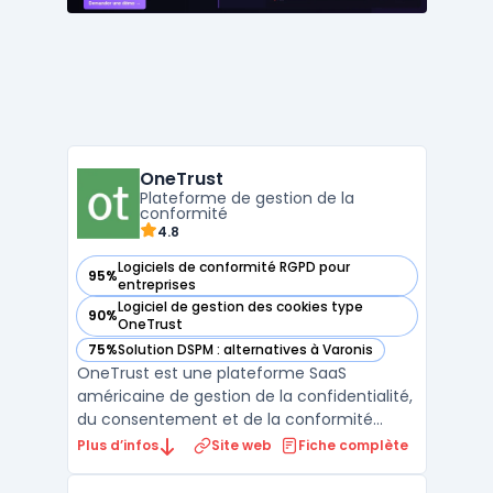
OneTrust
Plateforme de gestion de la
conformité
4.8
Logiciels de conformité RGPD pour
95%
— voir OneTrust dans cette catégorie
entreprises
Logiciel de gestion des cookies type
90%
— voir OneTrust dans cette catégorie
OneTrust
75%
Solution DSPM : alternatives à Varonis
— voir OneTrust dans cette catégorie
OneTrust est une plateforme SaaS
américaine de gestion de la confidentialité,
du consentement et de la conformité
réglementaire. Fondée en 2016 à Atlanta,
Plus d’infos
Site web
Fiche complète
elle regroupe plus de 12 000 clients dans 180
pays, dont des entreprises du CAC 40 et