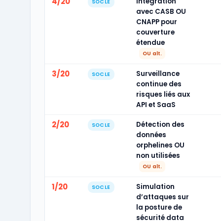
4/20
Intégration
SOCLE
avec CASB OU
CNAPP pour
couverture
étendue
OU alt.
3/20
Surveillance
SOCLE
continue des
risques liés aux
API et SaaS
2/20
Détection des
SOCLE
données
orphelines OU
non utilisées
OU alt.
1/20
Simulation
SOCLE
d’attaques sur
la posture de
sécurité data