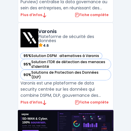
Purview) centralise la data governance au
sein des entreprises, en réunissant des
outils pour cataloguer, protéger et surveiller
Plus d’infos
Fiche complète
les données en environnement hybride. Le
besoin métier principal concerne la visibilité
Varonis
sur la volumétrie, la localisation, la sensi ...
Plateforme de sécurité des
données
4.6
95%
Solution DSPM : alternatives à Varonis
— voir Varonis dans cette catégorie
Solution ITDR de détection des menaces
95%
— voir Varonis dans cette catégorie
d'identité
Solutions de Protection des Données
90%
— voir Varonis dans cette catégorie
(DLP)
Varonis est une plateforme de data
security centrée sur les données qui
combine DSPM, DLP, gouvernance des
accès et analyse d’activité pour réduire
Plus d’infos
Fiche complète
l’exposition des fichiers et des partages, sur
site et dans le cloud. L’outil cartographie les
permissions, identifie les menaces internes,
et automatis ...