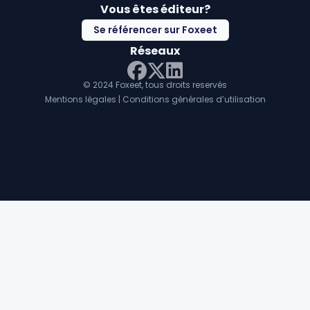
Vous êtes éditeur?
Se référencer sur Foxeet
Réseaux
© 2024 Foxeet, tous droits reservés
LinkedIn
Facebook
Twitter X
Mentions légales
|
Conditions générales d’utilisation