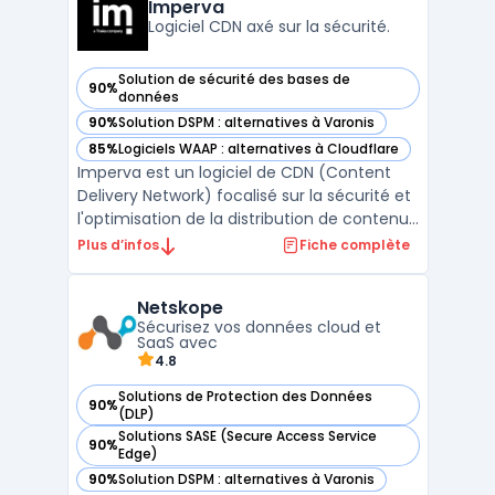
Imperva
Logiciel CDN axé sur la sécurité.
Solution de sécurité des bases de
90%
— voir Imperva dans cette catégorie
données
90%
Solution DSPM : alternatives à Varonis
— voir Imperva dans cette catégorie
85%
Logiciels WAAP : alternatives à Cloudflare
— voir Imperva dans cette catégorie
Imperva est un logiciel de CDN (Content
Delivery Network) focalisé sur la sécurité et
l'optimisation de la distribution de contenus
digitaux. Sa technologie avancée assure
Plus d’infos
Fiche complète
une amélioration significative des temps de
chargement des sites, tout en protégeant
Netskope
activement contre diverses menaces en
Sécurisez vos données cloud et
ligne ...
SaaS avec
4.8
Solutions de Protection des Données
90%
— voir Netskope dans cette catégorie
(DLP)
Solutions SASE (Secure Access Service
90%
— voir Netskope dans cette catégorie
Edge)
90%
Solution DSPM : alternatives à Varonis
— voir Netskope dans cette catégorie