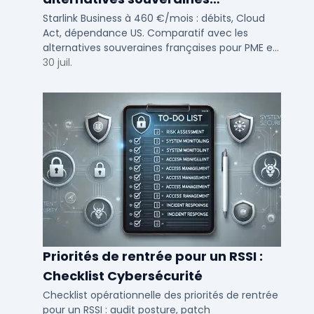
françaises 2026
Starlink Business à 460 €/mois : débits, Cloud
Act, dépendance US. Comparatif avec les
alternatives souveraines françaises pour PME et
ETI multi-sites. Avis terrain et critères de choix
30 juil.
DSI.
Priorités de rentrée pour un RSSI :
Checklist Cybersécurité
Checklist opérationnelle des priorités de rentrée
pour un RSSI : audit posture, patch