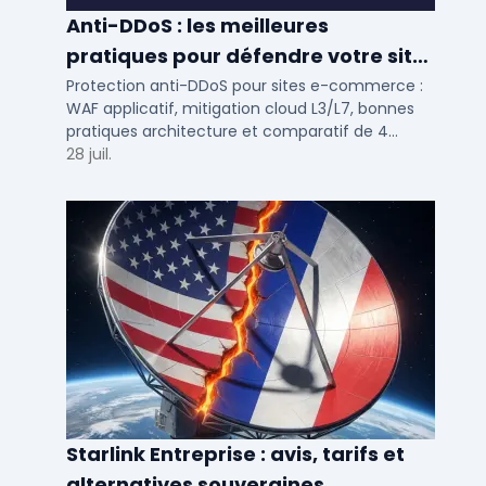
Anti-DDoS : les meilleures
pratiques pour défendre votre site
e-commerce en 2025
Protection anti-DDoS pour sites e-commerce :
WAF applicatif, mitigation cloud L3/L7, bonnes
pratiques architecture et comparatif de 4
solutions testees par des DSI en 2025.
28 juil.
Starlink Entreprise : avis, tarifs et
alternatives souveraines