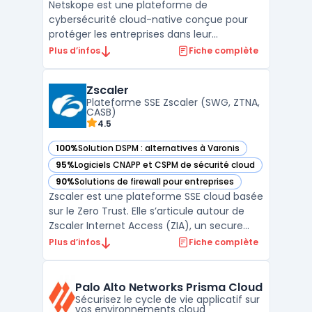
Netskope est une plateforme de
cybersécurité cloud-native conçue pour
protéger les entreprises dans leur
transformation numérique. Avec des
Plus d’infos
Fiche complète
solutions intégrées pour la sécurité des
utilisateurs, des applications et des
Zscaler
données, Netskope offre une visibilité et un
Plateforme SSE Zscaler (SWG, ZTNA,
contrôle sans précédent sur les acti ...
CASB)
4.5
100%
Solution DSPM : alternatives à Varonis
— voir Zscaler dans cette catégorie
95%
Logiciels CNAPP et CSPM de sécurité cloud
— voir Zscaler dans cette catégorie
90%
Solutions de firewall pour entreprises
— voir Zscaler dans cette catégorie
Zscaler est une plateforme SSE cloud basée
sur le Zero Trust. Elle s’articule autour de
Zscaler Internet Access (ZIA), un secure
web gateway cloud opéré en proxy cloud
Plus d’infos
Fiche complète
pour sécuriser l’accès web et SaaS, et de
fonctions CASB cloud pour le contrôle et la
protection des données. L’architecture en
Palo Alto Networks Prisma Cloud
prox ...
Sécurisez le cycle de vie applicatif sur
vos environnements cloud