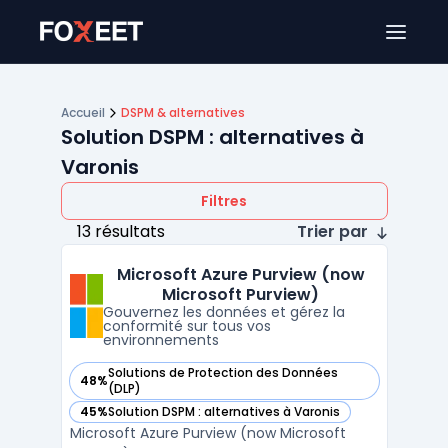
Ouver
Accueil
DSPM & alternatives
Solution DSPM : alternatives à
Varonis
Filtres
13 résultats
Trier par
Microsoft Azure Purview (now
Microsoft Purview)
Gouvernez les données et gérez la
conformité sur tous vos
environnements
Solutions de Protection des Données
48%
— voir Microsoft Azure Purview (now Microsoft Purview) dan
(DLP)
45%
Solution DSPM : alternatives à Varonis
— voir Microsoft Azure Purview (now Microsoft Purview) dan
Microsoft Azure Purview (now Microsoft