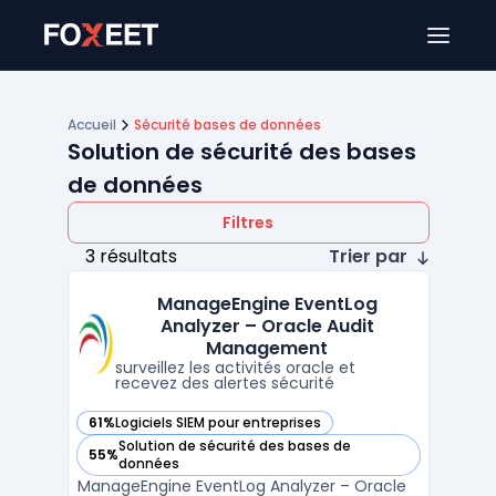
Ouver
Accueil
Sécurité bases de données
Solution de sécurité des bases
de données
Filtres
3 résultats
Trier par
ManageEngine EventLog
Analyzer – Oracle Audit
Management
surveillez les activités oracle et
recevez des alertes sécurité
61%
Logiciels SIEM pour entreprises
— voir ManageEngine EventLog Analyzer – Oracle Audit Ma
Solution de sécurité des bases de
55%
— voir ManageEngine EventLog Analyzer – Oracle Audit Ma
données
ManageEngine EventLog Analyzer – Oracle