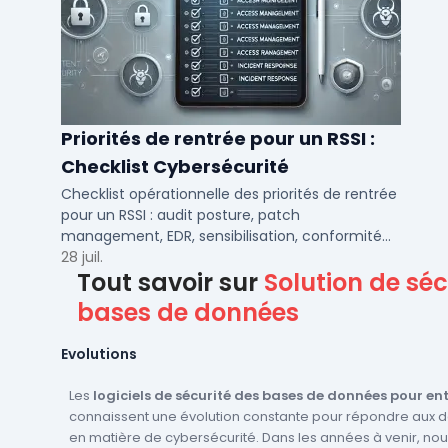
Priorités de rentrée pour un RSSI :
Checklist Cybersécurité
Checklist opérationnelle des priorités de rentrée
pour un RSSI : audit posture, patch
management, EDR, sensibilisation, conformité
NIS2 et plan de continuité.
28 juil.
Tout savoir sur
Solution de séc
bases de données
Evolutions
Les
logiciels de sécurité des bases de données pour ent
connaissent une évolution constante pour répondre aux dé
en matière de cybersécurité. Dans les années à venir, no