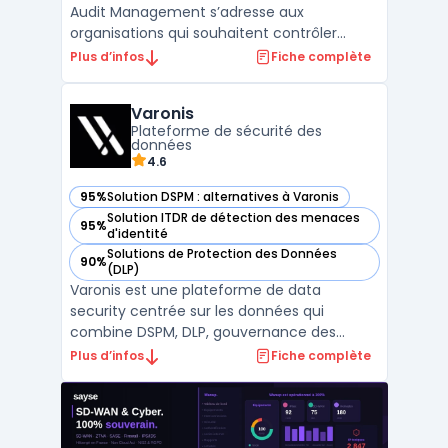
Audit Management s’adresse aux
organisations qui souhaitent contrôler
l’activité des bases de données Oracle. Ce
Plus d’infos
Fiche complète
module facilite la centralisation et l’analyse
des journaux Oracle pour suivre les accès,
Varonis
les modifications de comptes, les
Plateforme de sécurité des
tentatives d’accès non ...
données
4.6
95%
Solution DSPM : alternatives à Varonis
— voir Varonis dans cette catégorie
Solution ITDR de détection des menaces
95%
— voir Varonis dans cette catégorie
d'identité
Solutions de Protection des Données
90%
— voir Varonis dans cette catégorie
(DLP)
Varonis est une plateforme de data
security centrée sur les données qui
combine DSPM, DLP, gouvernance des
accès et analyse d’activité pour réduire
Plus d’infos
Fiche complète
l’exposition des fichiers et des partages, sur
site et dans le cloud. L’outil cartographie les
permissions, identifie les menaces internes,
et automatis ...