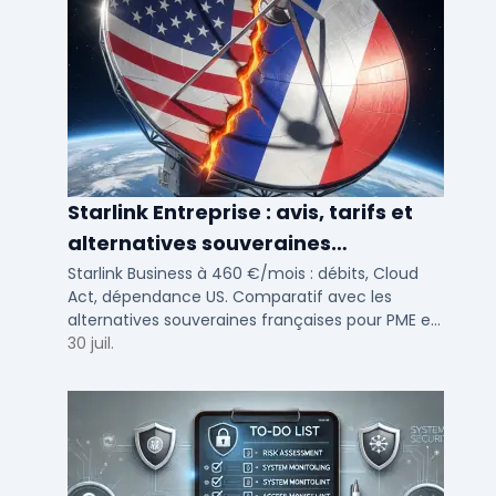
Starlink Entreprise : avis, tarifs et
alternatives souveraines
françaises 2026
Starlink Business à 460 €/mois : débits, Cloud
Act, dépendance US. Comparatif avec les
alternatives souveraines françaises pour PME et
ETI multi-sites. Avis terrain et critères de choix
30 juil.
DSI.