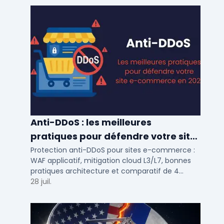
Anti-DDoS : les meilleures
pratiques pour défendre votre site
e-commerce en 2025
Protection anti-DDoS pour sites e-commerce :
WAF applicatif, mitigation cloud L3/L7, bonnes
pratiques architecture et comparatif de 4
solutions testees par des DSI en 2025.
28 juil.