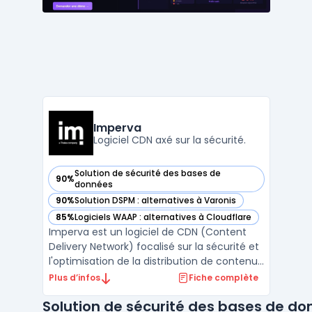
Imperva
Logiciel CDN axé sur la sécurité.
Solution de sécurité des bases de
90%
— voir Imperva dans cette catégorie
données
90%
Solution DSPM : alternatives à Varonis
— voir Imperva dans cette catégorie
85%
Logiciels WAAP : alternatives à Cloudflare
— voir Imperva dans cette catégorie
Imperva est un logiciel de CDN (Content
Delivery Network) focalisé sur la sécurité et
l'optimisation de la distribution de contenus
digitaux. Sa technologie avancée assure
Plus d’infos
Fiche complète
une amélioration significative des temps de
Solution de sécurité des bases de d
chargement des sites, tout en protégeant