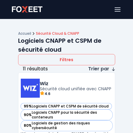
Ouver
Accueil
Sécurité Cloud & CNAPP
Logiciels CNAPP et CSPM de
sécurité cloud
Filtres
11 résultats
Trier par
Wiz
Sécurité cloud unifiée avec CNAPP
4.6
95%
Logiciels CNAPP et CSPM de sécurité cloud
— voir Wiz dans cette catégorie
Logiciels CNAPP pour la sécurité des
90%
— voir Wiz dans cette catégorie
conteneurs
Logiciels de gestion des risques
80%
— voir Wiz dans cette catégorie
cybersécurité