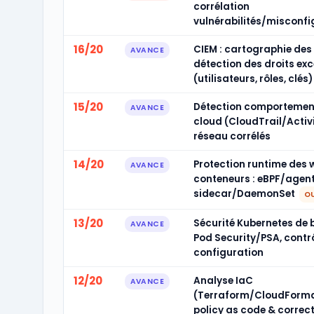
corrélation
vulnérabilités/misconf
16/20
CIEM : cartographie des
AVANCE
détection des droits exc
(utilisateurs, rôles, clés)
15/20
Détection comportement
AVANCE
cloud (CloudTrail/Activi
réseau corrélés
14/20
Protection runtime des 
AVANCE
conteneurs : eBPF/agen
sidecar/DaemonSet
OU
13/20
Sécurité Kubernetes de 
AVANCE
Pod Security/PSA, contr
configuration
12/20
Analyse IaC
AVANCE
(Terraform/CloudForma
policy as code & correc