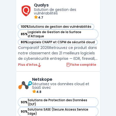
Broker (CASB), Netskope permet aux
Qualys
entreprises de contrôler et de sécuriser
Solution de gestion des
l'accès à leurs données et ...
vulnérabilités
4.7
100%
Solutions de gestion des vulnérabilités
— voir Qualys dans cette catégorie
Logiciels de Gestion de la Surface
85%
— voir Qualys dans cette catégorie
d'Attaque
80%
Logiciels CNAPP et CSPM de sécurité cloud
— voir Qualys dans cette catégorie
Comparatif 2026Retrouvez ce produit dans
notre classement des 21 meilleurs logiciels
de cybersécurité entreprise — EDR, firewall,
SIEM, XDR. ...
Plus d’infos
Fiche complète
Netskope
Sécurisez vos données cloud et
SaaS avec
4.8
Solutions de Protection des Données
90%
— voir Netskope dans cette catégorie
(DLP)
Solutions SASE (Secure Access Service
90%
— voir Netskope dans cette catégorie
Edge)