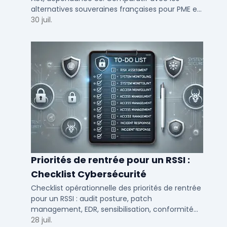
alternatives souveraines françaises pour PME et
ETI multi-sites. Avis terrain et critères de choix
30 juil.
DSI.
Priorités de rentrée pour un RSSI :
Checklist Cybersécurité
Checklist opérationnelle des priorités de rentrée
pour un RSSI : audit posture, patch
management, EDR, sensibilisation, conformité
NIS2 et plan de continuité.
28 juil.