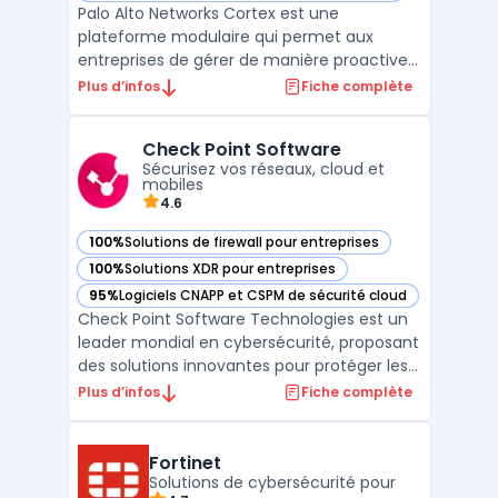
Palo Alto Networks Cortex est une
plateforme modulaire qui permet aux
entreprises de gérer de manière proactive
leurs opérations de sécurité, en s'appuyant
Plus d’infos
Fiche complète
sur une série de modules spécialisés. Cette
suite inclut plusieurs outils de pointe pour
Check Point Software
améliorer la détection des menaces,
Sécurisez vos réseaux, cloud et
automatiser les rép ...
mobiles
4.6
100%
Solutions de firewall pour entreprises
— voir Check Point Software dans cette catégorie
100%
Solutions XDR pour entreprises
— voir Check Point Software dans cette catégorie
95%
Logiciels CNAPP et CSPM de sécurité cloud
— voir Check Point Software dans cette catégorie
Check Point Software Technologies est un
leader mondial en cybersécurité, proposant
des solutions innovantes pour protéger les
entreprises contre les cybermenaces de
Plus d’infos
Fiche complète
cinquième génération. Grâce à une
approche intégrée, Check Point offre une
protection complète pour les réseaux, le
Fortinet
cloud, et les appa ...
Solutions de cybersécurité pour