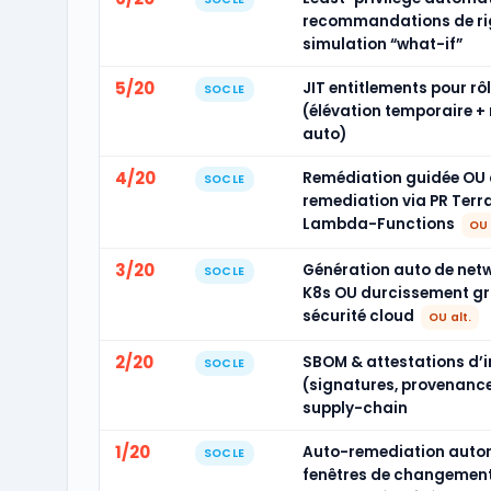
recommandations de rig
simulation “what-if”
5/20
JIT entitlements pour rô
SOCLE
(élévation temporaire +
auto)
4/20
Remédiation guidée OU
SOCLE
remediation via PR Terr
Lambda-Functions
OU 
3/20
Génération auto de netw
SOCLE
K8s OU durcissement gr
sécurité cloud
OU alt.
2/20
SBOM & attestations d’
SOCLE
(signatures, provenance
supply-chain
1/20
Auto-remediation auto
SOCLE
fenêtres de changement,