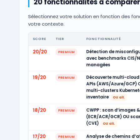
20 fonctionnalités à comparer
Sélectionnez votre solution en fonction des fonc
votre contexte.
SCORE
TIER
FONCTIONNALITÉ
20/20
Détection de misconfig
PREMIUM
avec benchmarks CIS/NI
managées
19/20
Découverte multi-cloud 
PREMIUM
APIs (AWS/Azure/GCP) 
multi-clusters Kubernet
inventaire
OU alt.
18/20
CWPP : scan d’images & 
PREMIUM
(ECR/ACR/GCR) OU scan 
(CVE)
OU alt.
17/20
Analyse de chemins d’at
PREMIUM