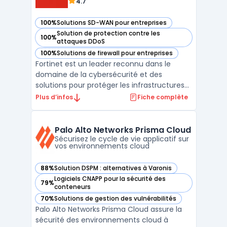
4.7
100%
Solutions SD-WAN pour entreprises
— voir Fortinet dans cette catégorie
Solution de protection contre les
100%
— voir Fortinet dans cette catégorie
attaques DDoS
100%
Solutions de firewall pour entreprises
— voir Fortinet dans cette catégorie
Fortinet est un leader reconnu dans le
domaine de la cybersécurité et des
solutions pour protéger les infrastructures
numériques des entreprises. Avec son
Plus d’infos
Fiche complète
approche unifiée et intégrée, Fortinet
répond aux besoins en sécurité réseau,
cloud, et des terminaux, tout en assurant la
Palo Alto Networks Prisma Cloud
conformité et la perfo ...
Sécurisez le cycle de vie applicatif sur
vos environnements cloud
88%
Solution DSPM : alternatives à Varonis
— voir Palo Alto Networks Prisma Cloud dans cette catégori
Logiciels CNAPP pour la sécurité des
79%
— voir Palo Alto Networks Prisma Cloud dans cette catégori
conteneurs
70%
Solutions de gestion des vulnérabilités
— voir Palo Alto Networks Prisma Cloud dans cette catégori
Palo Alto Networks Prisma Cloud assure la
sécurité des environnements cloud à