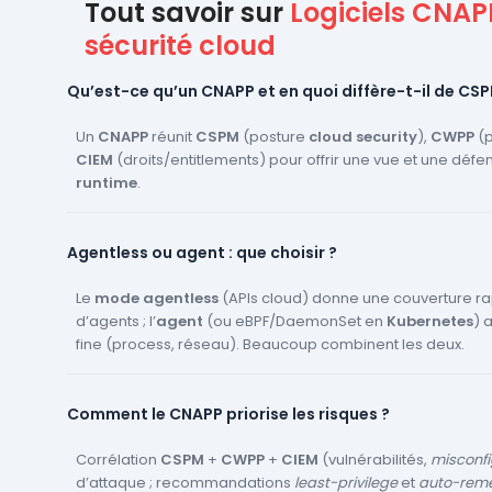
Tout savoir sur
Logiciels CNAP
sécurité cloud
Qu’est-ce qu’un CNAPP et en quoi diffère-t-il de C
Un
CNAPP
réunit
CSPM
(posture
cloud security
),
CWPP
(p
CIEM
(droits/entitlements) pour offrir une vue et une défe
runtime
.
Agentless ou agent : que choisir ?
Le
mode agentless
(APIs cloud) donne une couverture r
d’agents ; l’
agent
(ou eBPF/DaemonSet en
Kubernetes
) 
fine (process, réseau). Beaucoup combinent les deux.
Comment le CNAPP priorise les risques ?
Corrélation
CSPM
+
CWPP
+
CIEM
(vulnérabilités,
misconfi
d’attaque ; recommandations
least-privilege
et
auto-reme