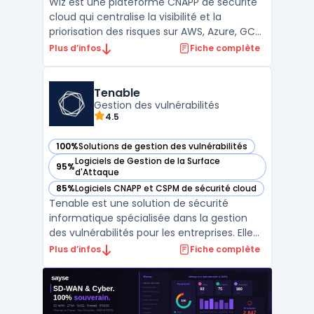
Wiz est une plateforme CNAPP de sécurité
cloud qui centralise la visibilité et la
priorisation des risques sur AWS, Azure, GCP
et Kubernetes via une approche agentless
Plus d’infos
Fiche complète
et API-first. L’outil unifie CSPM (posture),
CWPP (workloads) et fonctions de
conformité afin de cartographier
Tenable
configurations, ident ...
Gestion des vulnérabilités
4.5
100%
Solutions de gestion des vulnérabilités
— voir Tenable dans cette catégorie
Logiciels de Gestion de la Surface
95%
— voir Tenable dans cette catégorie
d'Attaque
85%
Logiciels CNAPP et CSPM de sécurité cloud
— voir Tenable dans cette catégorie
Tenable est une solution de sécurité
informatique spécialisée dans la gestion
des vulnérabilités pour les entreprises. Elle
offre des outils permettant de surveiller,
Plus d’infos
Fiche complète
identifier et corriger les failles de sécurité
au sein des réseaux, des serveurs et des
applications.Grâce à une analyse des failles
...