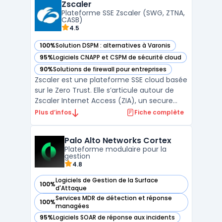
Zscaler
d'analyse des failles de sécurité et de d ...
Plateforme SSE Zscaler (SWG, ZTNA,
CASB)
4.5
100%
Solution DSPM : alternatives à Varonis
— voir Zscaler dans cette catégorie
95%
Logiciels CNAPP et CSPM de sécurité cloud
— voir Zscaler dans cette catégorie
90%
Solutions de firewall pour entreprises
— voir Zscaler dans cette catégorie
Zscaler est une plateforme SSE cloud basée
sur le Zero Trust. Elle s’articule autour de
Zscaler Internet Access (ZIA), un secure
web gateway cloud opéré en proxy cloud
Plus d’infos
Fiche complète
pour sécuriser l’accès web et SaaS, et de
fonctions CASB cloud pour le contrôle et la
Palo Alto Networks Cortex
protection des données. L’architecture en
Plateforme modulaire pour la
prox ...
gestion
4.8
Logiciels de Gestion de la Surface
100%
— voir Palo Alto Networks Cortex dans cette catégorie
d'Attaque
Services MDR de détection et réponse
100%
— voir Palo Alto Networks Cortex dans cette catégorie
managées
95%
Logiciels SOAR de réponse aux incidents
— voir Palo Alto Networks Cortex dans cette catégorie