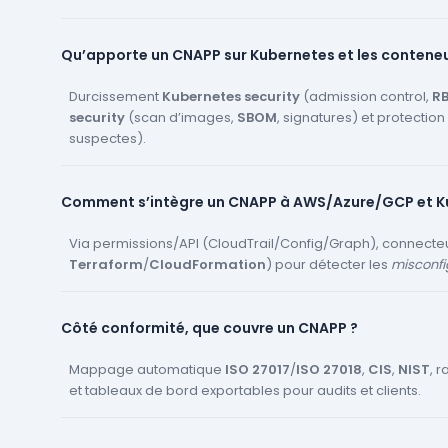
Qu’apporte un CNAPP sur Kubernetes et les conteneu
Durcissement
Kubernetes security
(admission control,
R
security
(scan d’images,
SBOM
, signatures) et protection
suspectes).
Comment s’intègre un CNAPP à AWS/Azure/GCP et K
Via permissions/API (CloudTrail/Config/Graph), connecte
Terraform
/
CloudFormation
) pour détecter les
misconfi
Côté conformité, que couvre un CNAPP ?
Mappage automatique
ISO 27017
/
ISO 27018
,
CIS
,
NIST
, 
et tableaux de bord exportables pour audits et clients.