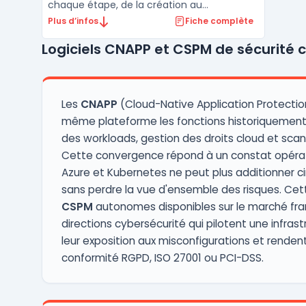
chaque étape, de la création au
déploiement. Les équipes sécurité et
Plus d’infos
Fiche complète
DevSecOps font face à la multiplication
Logiciels CNAPP et CSPM de sécurité 
des vecteurs d'attaque et à la complexité
des architectures multi-cloud. En
centralisant la surveillance et la go ...
Les
CNAPP
(Cloud-Native Application Protectio
même plateforme les fonctions historiquement 
des workloads, gestion des droits cloud et scan 
Cette convergence répond à un constat opérati
Azure et Kubernetes ne peut plus additionner ci
sans perdre la vue d'ensemble des risques. Ce
CSPM
autonomes disponibles sur le marché franç
directions cybersécurité qui pilotent une infras
leur exposition aux misconfigurations et renden
conformité RGPD, ISO 27001 ou PCI-DSS.