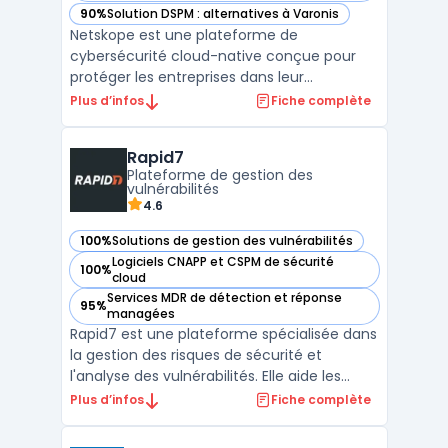
90%
Solution DSPM : alternatives à Varonis
— voir Netskope dans cette catégorie
Netskope est une plateforme de
cybersécurité cloud-native conçue pour
protéger les entreprises dans leur
transformation numérique. Avec des
Plus d’infos
Fiche complète
solutions intégrées pour la sécurité des
utilisateurs, des applications et des
Rapid7
données, Netskope offre une visibilité et un
Plateforme de gestion des
contrôle sans précédent sur les acti ...
vulnérabilités
4.6
100%
Solutions de gestion des vulnérabilités
— voir Rapid7 dans cette catégorie
Logiciels CNAPP et CSPM de sécurité
100%
— voir Rapid7 dans cette catégorie
cloud
Services MDR de détection et réponse
95%
— voir Rapid7 dans cette catégorie
managées
Rapid7 est une plateforme spécialisée dans
la gestion des risques de sécurité et
l'analyse des vulnérabilités. Elle aide les
entreprises à identifier, évaluer et corriger
Plus d’infos
Fiche complète
les failles de sécurité sur leurs réseaux et
systèmes informatiques. Grâce à des outils