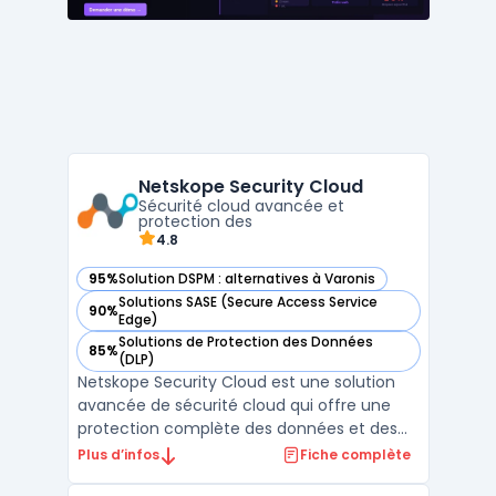
Netskope Security Cloud
Sécurité cloud avancée et
protection des
4.8
95%
Solution DSPM : alternatives à Varonis
— voir Netskope Security Cloud dans cette catégorie
Solutions SASE (Secure Access Service
90%
— voir Netskope Security Cloud dans cette catégorie
Edge)
Solutions de Protection des Données
85%
— voir Netskope Security Cloud dans cette catégorie
(DLP)
Netskope Security Cloud est une solution
avancée de sécurité cloud qui offre une
protection complète des données et des
applications dans les environnements
Plus d’infos
Fiche complète
cloud. En tant que Cloud Access Security