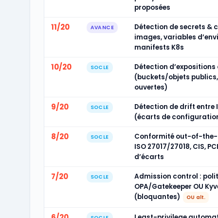
proposées
11/20
Détection de secrets & 
AVANCE
images, variables d’env
manifests K8s
10/20
Détection d’expositions
SOCLE
(buckets/objets publics,
ouvertes)
9/20
Détection de drift entre 
SOCLE
(écarts de configuratio
8/20
Conformité out-of-the-
SOCLE
ISO 27017/27018, CIS, PC
d’écarts
7/20
Admission control : poli
SOCLE
OPA/Gatekeeper OU Kyv
(bloquantes)
OU alt.
6/20
Least-privilege automat
SOCLE