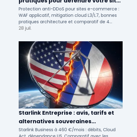
pratiques pour défendre votre site
e-commerce en 2025
Protection anti-DDoS pour sites e-commerce :
WAF applicatif, mitigation cloud L3/L7, bonnes
pratiques architecture et comparatif de 4
solutions testees par des DSI en 2025.
28 juil.
Starlink Entreprise : avis, tarifs et
alternatives souveraines
françaises 2026
Starlink Business à 460 €/mois : débits, Cloud
Act, dépendance US. Comparatif avec les