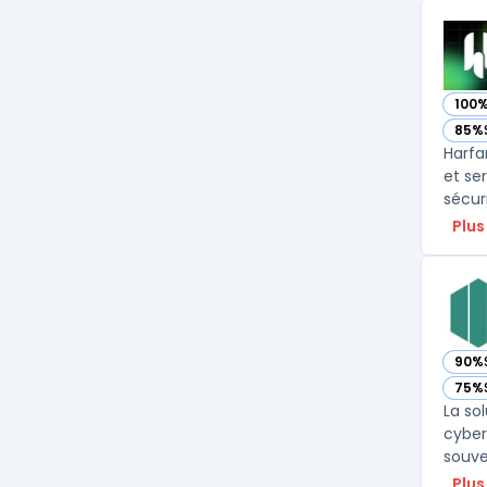
100
— vo
85%
— vo
Harfa
et se
sécur
Plus
90%
— vo
75%
— vo
La so
cyber
Plus