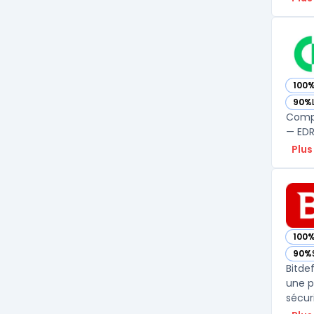
100
— vo
90%
— vo
Compa
— EDR,
Plus
100
— vo
90%
— vo
Bitde
une p
sécur