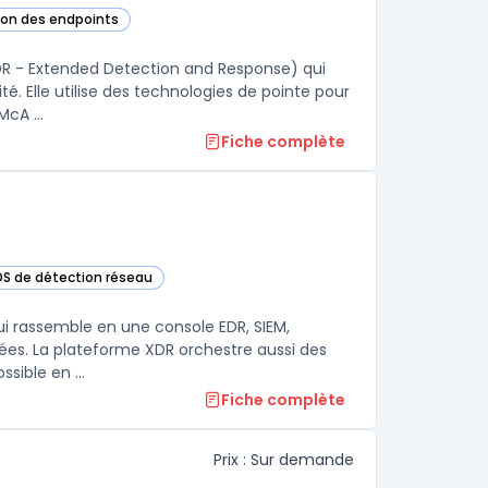
tion des endpoints
gorie
DR - Extended Detection and Response) qui
té. Elle utilise des technologies de pointe pour
cA ...
Fiche complète
IDS de détection réseau
cette catégorie
ui rassemble en une console EDR, SIEM,
ées. La plateforme XDR orchestre aussi des
ssible en ...
Fiche complète
Prix : Sur demande