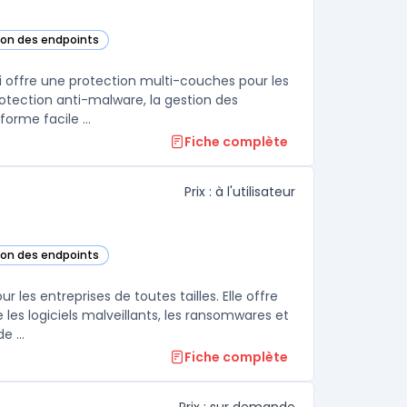
tion des endpoints
cette catégorie
i offre une protection multi-couches pour les
otection anti-malware, la gestion des
orme facile ...
Fiche complète
Prix : à l'utilisateur
tion des endpoints
 cette catégorie
les entreprises de toutes tailles. Elle offre
es logiciels malveillants, les ransomwares et
les attaques de phishing. La solution intègre également une gamme de ...
Fiche complète