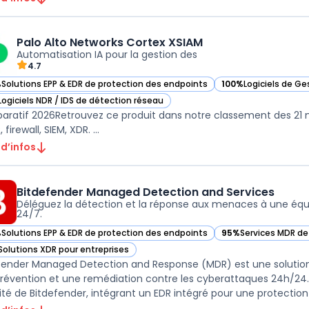
Palo Alto Networks Cortex XSIAM
Automatisation IA pour la gestion des
4.7
%
Solutions EPP & EDR de protection des endpoints
100%
Logiciels de Ge
ir Palo Alto Networks Cortex XSIAM dans cette catégorie
— voir Palo Alto Net
Logiciels NDR / IDS de détection réseau
ir Palo Alto Networks Cortex XSIAM dans cette catégorie
ratif 2026Retrouvez ce produit dans notre classement des 21 mei
 firewall, SIEM, XDR. ...
 d’infos
Bitdefender Managed Detection and Services
Déléguez la détection et la réponse aux menaces à une équi
24/7.
%
Solutions EPP & EDR de protection des endpoints
95%
Services MDR d
ir Bitdefender Managed Detection and Services dans cette catégorie
— voir Bitdefender 
Solutions XDR pour entreprises
ir Bitdefender Managed Detection and Services dans cette catégorie
fender Managed Detection and Response (MDR) est une solution
révention et une remédiation contre les cyberattaques 24h/24. 
ité de Bitdefender, intégrant un EDR intégré pour une protection re