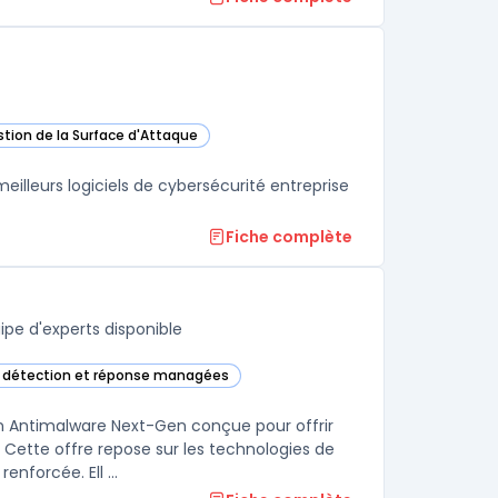
stion de la Surface d'Attaque
works Cortex XSIAM dans cette catégorie
lleurs logiciels de cybersécurité entreprise
Fiche complète
pe d'experts disponible
e détection et réponse managées
Managed Detection and Services dans cette catégorie
 Antimalware Next-Gen conçue pour offrir
Cette offre repose sur les technologies de
nforcée. Ell ...