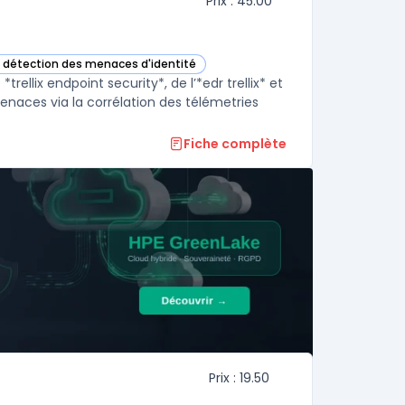
Prix : 45.00
e détection des menaces d'identité
ette catégorie
rellix endpoint security*, de l’*edr trellix* et
menaces via la corrélation des télémetries
Fiche complète
Prix : 19.50