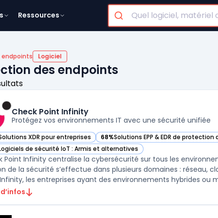
s
Ressources
R endpoints
Logiciel
ection des endpoints
sultats
Check Point Infinity
Protégez vos environnements IT avec une sécurité unifiée
Solutions XDR pour entreprises
68%
Solutions EPP & EDR de protection
r Check Point Infinity dans cette catégorie
— voir Check Point Infinity dans cette 
Logiciels de sécurité IoT : Armis et alternatives
r Check Point Infinity dans cette catégorie
 Point Infinity centralise la cybersécurité sur tous les environn
on de la sécurité s’effectue dans plusieurs domaines : réseau, cl
 Infinity, les entreprises ayant des environnements hybrides ou mu
 d’infos