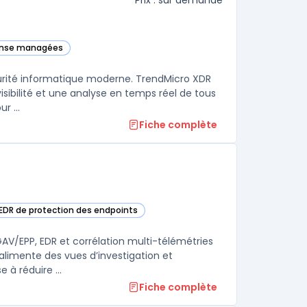
Prix : sur demande
ponse managées
gorie
urité informatique moderne. TrendMicro XDR
isibilité et une analyse en temps réel de tous
les endpoints, ainsi qu'une corrélation intelligente des événements pour ...
Fiche complète
 EDR de protection des endpoints
ans cette catégorie
AV/EPP, EDR et corrélation multi-télémétries
, alimente des vues d’investigation et
à réduire ...
Fiche complète