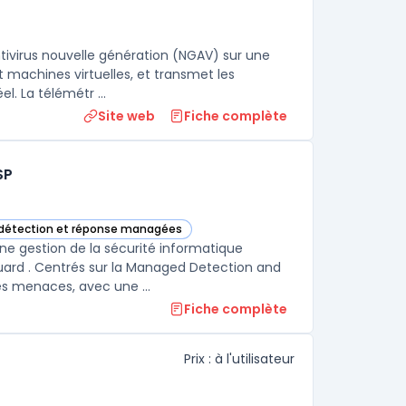
ivirus nouvelle génération (NGAV) sur une
t machines virtuelles, et transmet les
. La télémétr ...
Site web
Fiche complète
SP
 détection et réponse managées
rie
rvices de Sécurité Managés pour MSP dans cette catégorie
e gestion de la sécurité informatique
ard . Centrés sur la Managed Detection and
Response (MDR), ces services assurent une surveillance constante des menaces, avec une ...
Fiche complète
Prix : à l'utilisateur