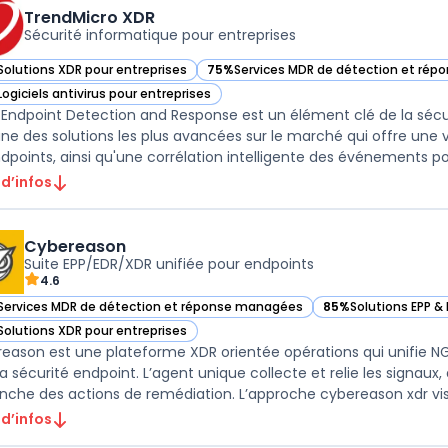
TrendMicro XDR
Sécurité informatique pour entreprises
Solutions XDR pour entreprises
75%
Services MDR de détection et ré
ir TrendMicro XDR dans cette catégorie
— voir TrendMicro XDR dans cette caté
Logiciels antivirus pour entreprises
ir TrendMicro XDR dans cette catégorie
 Endpoint Detection and Response est un élément clé de la séc
'une des solutions les plus avancées sur le marché qui offre une v
 d’infos
Cybereason
Suite EPP/EDR/XDR unifiée pour endpoints
4.6
Services MDR de détection et réponse managées
85%
Solutions EPP &
ir Cybereason dans cette catégorie
— voir Cybereason d
Solutions XDR pour entreprises
ir Cybereason dans cette catégorie
eason est une plateforme XDR orientée opérations qui unifie NG
la sécurité endpoint. L’agent unique collecte et relie les signaux
nche des actions de remédiation. L’approche cybereason xdr vise 
 d’infos