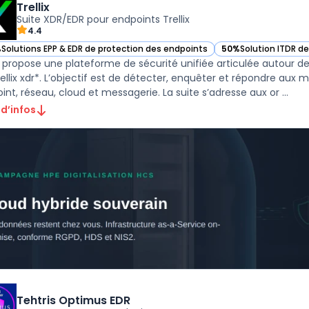
Trellix
Suite XDR/EDR pour endpoints Trellix
4.4
%
Solutions EPP & EDR de protection des endpoints
50%
Solution ITDR d
r Trellix dans cette catégorie
— voir Trellix dans c
x propose une plateforme de sécurité unifiée articulée autour de *t
rellix xdr*. L’objectif est de détecter, enquêter et répondre aux 
int, réseau, cloud et messagerie. La suite s’adresse aux or ...
 d’infos
Tehtris Optimus EDR