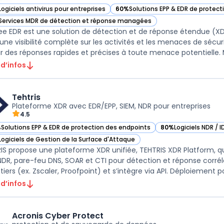
Logiciels antivirus pour entreprises
60%
Solutions EPP & EDR de protec
ir McAfee EDR dans cette catégorie
— voir McAfee EDR dans cette caté
Services MDR de détection et réponse managées
ir McAfee EDR dans cette catégorie
e EDR est une solution de détection et de réponse étendue (X
 une visibilité complète sur les activités et les menaces de sécuri
ir des réponses rapides et précises à toute menace potentielle. M
 d’infos
Tehtris
Plateforme XDR avec EDR/EPP, SIEM, NDR pour entreprises
4.5
%
Solutions EPP & EDR de protection des endpoints
80%
Logiciels NDR / 
ir Tehtris dans cette catégorie
— voir Tehtris dans 
Logiciels de Gestion de la Surface d'Attaque
ir Tehtris dans cette catégorie
IS propose une plateforme XDR unifiée, TEHTRIS XDR Platform, q
DR, pare-feu DNS, SOAR et CTI pour détection et réponse corrél
 tiers (ex. Zscaler, Proofpoint) et s’intègre via API. Déploiement po
 d’infos
Acronis Cyber Protect