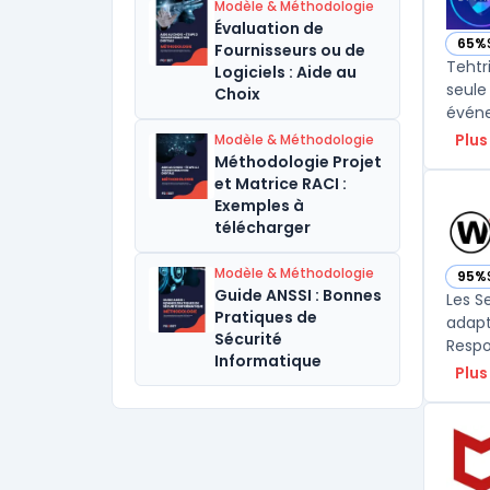
Modèle & Méthodologie
Évaluation de
65%
Fournisseurs ou de
— vo
Tehtr
Logiciels : Aide au
seule
Choix
événe
Plus
Modèle & Méthodologie
Méthodologie Projet
et Matrice RACI :
Exemples à
télécharger
Modèle & Méthodologie
95%
— vo
Guide ANSSI : Bonnes
Les S
Pratiques de
adapt
Sécurité
Informatique
Plus