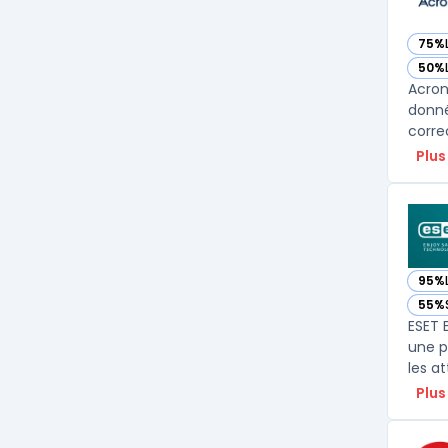
75%
— vo
50%
— vo
Acron
donné
corre
Plus
95%
— vo
55%
— vo
ESET 
une p
Plus