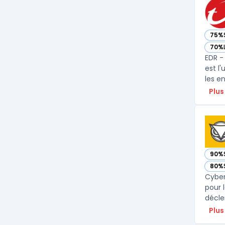
75%
— vo
70%
— vo
EDR -
est l
Plus
90%
— vo
80%
— vo
Cyber
pour 
décle
Plus