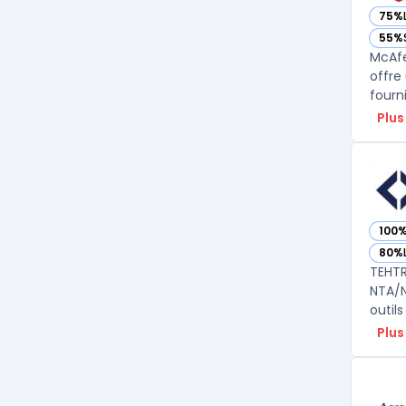
75%
— vo
55%
— vo
McAfe
offre
fourn
Plus
100
— vo
80%
— vo
TEHTR
NTA/N
outils
Plus