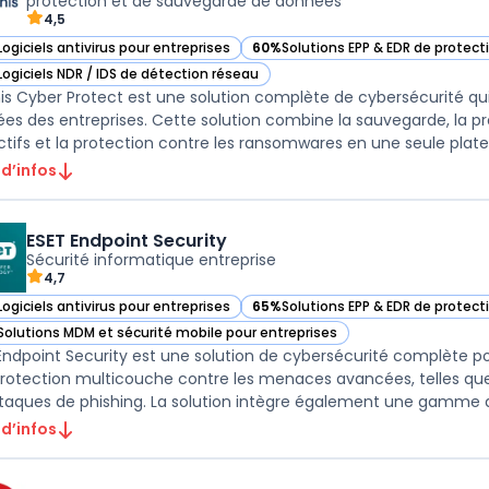
protection et de sauvegarde de données
4,5
Logiciels antivirus pour entreprises
60%
Solutions EPP & EDR de protec
ir Acronis Cyber Protect dans cette catégorie
— voir Acronis Cyber Protect dans 
Logiciels NDR / IDS de détection réseau
ir Acronis Cyber Protect dans cette catégorie
is Cyber Protect est une solution complète de cybersécurité qu
es des entreprises. Cette solution combine la sauvegarde, la pr
ctifs et la protection contre les ransomwares en une seule platef
 d’infos
ESET Endpoint Security
Sécurité informatique entreprise
4,7
Logiciels antivirus pour entreprises
65%
Solutions EPP & EDR de protec
ir ESET Endpoint Security dans cette catégorie
— voir ESET Endpoint Security dans
Solutions MDM et sécurité mobile pour entreprises
ir ESET Endpoint Security dans cette catégorie
Endpoint Security est une solution de cybersécurité complète pour 
rotection multicouche contre les menaces avancées, telles que l
 d’infos