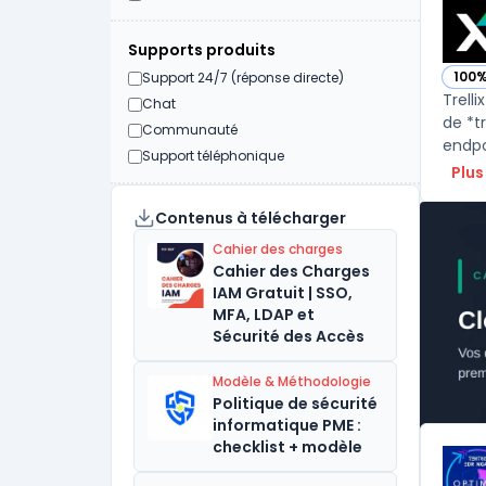
Supports produits
100
Support 24/7 (réponse directe)
— voi
Trelli
Chat
de *t
Communauté
endpo
Support téléphonique
Plus
Contenus à télécharger
Cahier des charges
Cahier des Charges
IAM Gratuit | SSO,
MFA, LDAP et
Sécurité des Accès
Modèle & Méthodologie
Politique de sécurité
informatique PME :
checklist + modèle