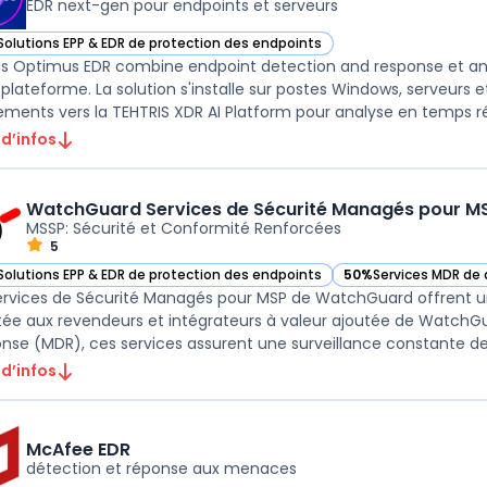
EDR next-gen pour endpoints et serveurs
Solutions EPP & EDR de protection des endpoints
ir Tehtris Optimus EDR dans cette catégorie
is Optimus EDR combine endpoint detection and response et ant
 plateforme. La solution s'installe sur postes Windows, serveurs e
ments vers la TEHTRIS XDR AI Platform pour analyse en temps réel
 d’infos
WatchGuard Services de Sécurité Managés pour M
MSSP: Sécurité et Conformité Renforcées
5
Solutions EPP & EDR de protection des endpoints
50%
Services MDR de
ir WatchGuard Services de Sécurité Managés pour MSP dans cette catégo
— voir WatchGuard Se
ervices de Sécurité Managés pour MSP de WatchGuard offrent un
ée aux revendeurs et intégrateurs à valeur ajoutée de WatchGu
 d’infos
McAfee EDR
détection et réponse aux menaces