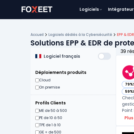
Logiciels
Intégrateur
Accueil
Logiciels dédiés à la Cybersécurité
EPP & ED
Solutions EPP & EDR de prot
39 ré
Logiciel français
Déploiements produits
Cloud
79%
— voi
On premise
59%
— voi
Check
Profils Clients
gesti
Point
ME de 50 à 500
Plus
PE de 10 à 50
TPE de 1 à 10
GE + de 500