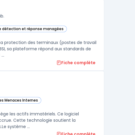
b.
de détection et réponse managées
ans cette catégorie
la protection des terminaux (postes de travail
e BSI, sa plateforme répond aux standards de
...
Fiche complète
des Menaces Internes
 catégorie
ège les actifs immatériels. Ce logiciel
accrue. Cette technologie soutient la
souveraineté numérique tout en gardant un contrôle strict sur les flux.Le système ...
Fiche complète