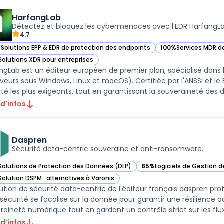
HarfangLab
Détectez et bloquez les cybermenaces avec l’EDR HarfangLa
4.7
%
Solutions EPP & EDR de protection des endpoints
100%
Services MDR 
ir HarfangLab dans cette catégorie
— voir HarfangLab d
Solutions XDR pour entreprises
ir HarfangLab dans cette catégorie
ngLab est un éditeur européen de premier plan, spécialisé dans 
rveurs sous Windows, Linux et macOS). Certifiée par l'ANSSI et l
ité les plus exigeants, tout en garantissant la souveraineté des d 
 d’infos
Daspren
Sécurité data-centric souveraine et anti-ransomware.
Solutions de Protection des Données (DLP)
85%
Logiciels de Gestion 
ir Daspren dans cette catégorie
— voir Daspren dans cette
Solution DSPM : alternatives à Varonis
ir Daspren dans cette catégorie
lution de sécurité data-centric de l'éditeur français daspren prot
sécurité se focalise sur la donnée pour garantir une résilience 
 d’infos